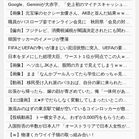
Google、Geminiが大赤字、「史上初のマイナスキャッシュフロー」に陥る
【画像】元宝塚のセクシー女優さん、AKBと並んだ結果ｗｗｗｗ
職員がバスローブ姿でオンライン会見に 秋田県「会見の対応に問題があった」
【偏向】フジテレビ、消費税減税が閣議決定されたにも関わらず、消費税減税に反対する大学生を用意して印象操作
韓国サッカーのイメージが墜落
FIFAとUEFAの争いが凄まじい泥沼状態に突入、UEFAの要求を呑んだFIFAだったがUEFA側は強硬姿勢を崩さず……
日本をダメにした総理大臣、ワースト１位が同点でこの人ｗｗｗｗｗｗ
【画像】 ヘソ出しJKさん、股間の方まで見えてしまうｗｗｗｗｗｗｗｗｗ
【画像】 まま「なんかプール入ってたら学生にめっちゃ見られたw」
【動画】 移民受け入れ派のパヨおば、自分の家に来られたら全力で拒否るｗｗｗｗｗｗｗｗｗｗｗｗ
出張から帰ったら、嫁の顔が青ざめていた。俺「一体何があったんだ？」嫁「…」→子供たちに話を聞くと…
【エ□漫画】 エ●チでだらしなく変貌してしまったいとこのお姉ちゃんにチン○ン搾り取られちゃうショタ君…！
激混みのはずの東京駅で鍵が空いているコインロッカーが散見、「ラッキー」と思って中を確認してみると……
【投稿動画】 トー横女子さん、わずか3,000円をもらうために大人のチ●ポをしゃぶってしまう…
入国拒否の半数が日本人!? 「オーストラリアで日本人女性が売春」
【ｗ】物凄くカワイイ子猫の取っ組み合い！