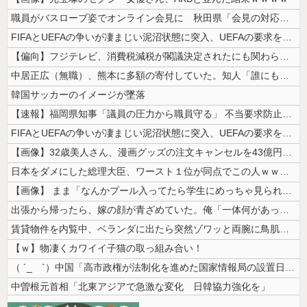
職員がバスローブ姿でオンライン会見に 秋田県「会見の対応に問題があった...
FIFAとUEFAの争いが凄まじい泥沼状態に突入、UEFAの要求を呑ん...
【偏向】フジテレビ、消費税減税が閣議決定されたにも関わらず、消費税減税...
中居正広（無職）、熊本に多額の寄付していた。知人「誰にも知られなくても...
韓国サッカーのイメージが墜落
【速報】福岡県知事「議員の圧力から職員守る」 不当要求防止の条例策定へ
FIFAとUEFAの争いが凄まじい泥沼状態に突入、UEFAの要求を呑ん...
【画像】32歳美人さん、漫画グッズの注文キャンセルを43億円分繰り返し...
日本をダメにした総理大臣、ワースト１位が同点でこの人ｗｗｗｗｗｗ
【画像】 まま「なんかプール入ってたら学生にめっちゃ見られたw」
出張から帰ったら、嫁の顔が青ざめていた。俺「一体何があったんだ？」嫁「...
賃貸物件を内覧中、ベランダに出たら突然ゾワッと両腕に鳥肌が出た。「やっ...
【ｗ】物凄くカワイイ子猫の取っ組み合い！
（ ´_ゝ`）中国「高市政権が法制化を進めた国家情報局の設置日が7月3...
中曽根元首相「北東アジアで急激な変化 日韓協力強化を」