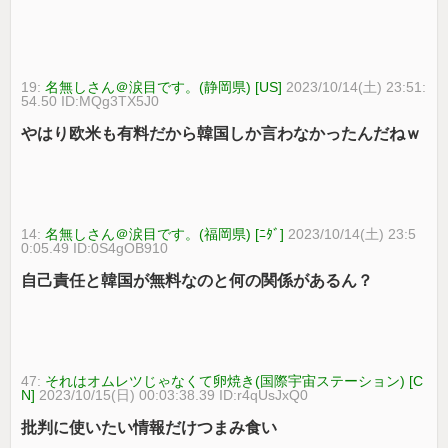
19:
名無しさん＠涙目です。(静岡県) [US]
2023/10/14(土) 23:51:
54.50 ID:MQg3TX5J0
やはり欧米も有料だから韓国しか言わなかったんだねｗ
14:
名無しさん＠涙目です。(福岡県) [ﾆﾀﾞ]
2023/10/14(土) 23:5
0:05.49 ID:0S4gOB910
自己責任と韓国が無料なのと何の関係があるん？
47:
それはオムレツじゃなくて卵焼き(国際宇宙ステーション) [C
N]
2023/10/15(日) 00:03:38.39 ID:r4qUsJxQ0
批判に使いたい情報だけつまみ食い