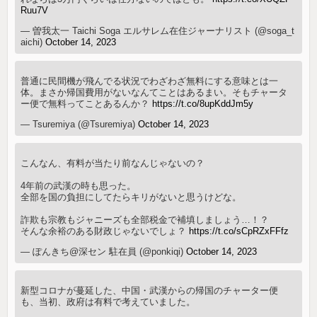
Ruu7V
— 曽我太一 Taichi Soga エルサレム在住ジャーナリスト (@soga_t
aichi)
October 14, 2023
普通に民間機が飛んでる状況でわざわざ無料にする意味とは一
体。まさか帰国費用がないなんてことはあるまい。そもチャータ
ー便で無料ってことあるんか？
https://t.co/8upKddJm5y
— Tsuremiya (@Tsuremiya)
October 14, 2023
こんなん、有料が当たり前なんじゃないの？
4年前の武漢の時も思った。
全部を国の負担にしてたらキリがないと思うけどな。
詐欺も宗教もジャニーズも全部税金で補填しましょう…！？
そんな余裕のある財政じゃないでしょ？
https://t.co/sCpRZxFFfz
— ぽんきち@深セン 駐在員 (@ponkiqi)
October 14, 2023
新型コロナが蔓延した、中国・武漢からの帰国のチャーター便
も、当初、政府は有料で考えていました。