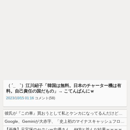
（ ´_ゝ`）江川紹子「韓国は無料。日本のチャーター機は有
料。自己責任の国だもの」→ こてんぱんにｗ
2023/10/15 01:16
コメント(58)
彼氏が『この車』買おうとして私とケンカになってるんだけどｗｗｗｗｗｗ
Google、Geminiが大赤字、「史上初のマイナスキャッシュフロー...
【画像】元宝塚のセクシー女優さん、AKBと並んだ結果ｗｗｗｗ