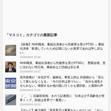
「マスコミ」カテゴリの最新記事
【続報】NHK職員、番組出演者から性被害を受けPTSD → 番組
出演者「飲酒していたため記憶にないが真実であれば申し訳な
い」
2026/08/05 20:36
NHK職員、番組出演者から性被害を受けPTSDに 懇親会後、意
に沿わない性行為、番組名など詳細は非公表
2026/08/05 16:57
高市政権が「永住許可」厳格化、事実上抑止 外国籍から「安心
して暮らせなくなる」「今の日本は居づらい」「自分を成長さ
せられない。帰国するか他の国に行くかも選択肢」と落胆の声
2026/08/05 11:01
（ ´_ゝ`）石破前首相、きのう記者団に「日本は少子高齢化が世
界トップ。財政は世界で一番悪い」
2026/08/04 16:24
【テレビ】橋下徹氏「男系男子は重要かもしれないが、これ一