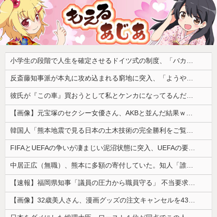
小学生の段階で人生を確定させるドイツ式の制度、「バカを振い落せるから合理的だ」と自惚れていた結果……
反斎藤知事派が本丸に攻め込まれる窮地に突入、「ようやく反撃のターンやね」と手際の良さに感心する人が続出中
彼氏が『この車』買おうとして私とケンカになってるんだけどｗｗｗｗｗｗ
【画像】元宝塚のセクシー女優さん、AKBと並んだ結果ｗｗｗｗ
韓国人「熊本地震で見る日本の土木技術の完全勝利をご覧ください」→「これはすごいわ」「こういうのを見ると日本人は何か適当に作る感じがしない・・・」...
FIFAとUEFAの争いが凄まじい泥沼状態に突入、UEFAの要求を呑んだFIFAだったがUEFA側は強硬姿勢を崩さず……
中居正広（無職）、熊本に多額の寄付していた。知人「誰にも知られなくてもいい、と公表してない」
【速報】福岡県知事「議員の圧力から職員守る」 不当要求防止の条例策定へ
【画像】32歳美人さん、漫画グッズの注文キャンセルを43億円分繰り返しまくり逮捕