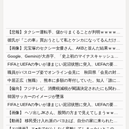
【悲報】タクシー運転手、儲かりまくることが判明ｗｗｗｗｗｗｗｗ
彼氏が『この車』買おうとして私とケンカになってるんだけどｗｗｗｗｗｗ
【画像】元宝塚のセクシー女優さん、AKBと並んだ結果ｗｗｗｗ
Google、Geminiが大赤字、「史上初のマイナスキャッシュフロー」に陥る
FIFAとUEFAの争いが凄まじい泥沼状態に突入、UEFAの要求を呑んだFIFAだったがUEFA側は強硬姿勢を崩さず……
職員がバスローブ姿でオンライン会見に 秋田県「会見の対応に問題があった」
中居正広（無職）、熊本に多額の寄付していた。知人「誰にも知られなくてもいい、と公表してない」
【偏向】フジテレビ、消費税減税が閣議決定されたにも関わらず、消費税減税に反対する大学生を用意して印象操作
韓国サッカーのイメージが墜落
FIFAとUEFAの争いが凄まじい泥沼状態に突入、UEFAの要求を呑んだFIFAだったがUEFA側は強硬姿勢を崩さず……
【画像】 ヘソ出しJKさん、股間の方まで見えてしまうｗｗｗｗｗｗｗｗｗ
【動画】 移民受け入れ派のパヨおば、自分の家に来られたら全力で拒否るｗｗｗｗｗｗｗｗｗｗｗｗ
【エ□漫画】 エ●チでだらしなく変貌してしまったいとこのお姉ちゃんにチン○ン搾り取られちゃうショタ君…！