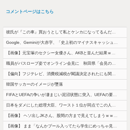
コメントページはこちら
彼氏が『この車』買おうとして私とケンカになってるんだけどｗｗｗｗｗｗ
Google、Geminiが大赤字、「史上初のマイナスキャッシュフロー」に陥る
【画像】元宝塚のセクシー女優さん、AKBと並んだ結果ｗｗｗｗ
職員がバスローブ姿でオンライン会見に 秋田県「会見の対応に問題があった」
【偏向】フジテレビ、消費税減税が閣議決定されたにも関わらず、消費税減税に反対する大学生を用意して印象操作
韓国サッカーのイメージが墜落
FIFAとUEFAの争いが凄まじい泥沼状態に突入、UEFAの要求を呑んだFIFAだったがUEFA側は強硬姿勢を崩さず……
日本をダメにした総理大臣、ワースト１位が同点でこの人ｗｗｗｗｗｗ
【画像】 ヘソ出しJKさん、股間の方まで見えてしまうｗｗｗｗｗｗｗｗｗ
【画像】 まま「なんかプール入ってたら学生にめっちゃ見られたw」