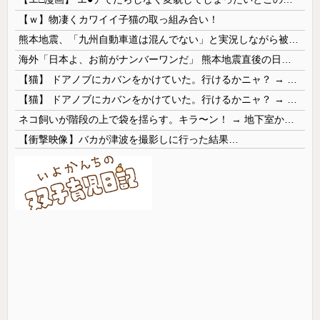
【ｗ】物凄くカワイイ子猫の取っ組み合い！
熊本地震、「九州自動車道は混んでない」と実況しながら被災地へ向かう有名アナなどに批判殺到 全国紙記者「最新の状況をいち早く伝えることは報道機関としての責務」「情報を取り上げることには大きな意義がある」
海外「日本よ、お前がナンバーワンだ」 熊本地震直後の日本の対応のスピードに世界が衝撃
【猫】 ドアノブにカバンをかけていた。行けるかニャ？ → 猫はこうなります…
【猫】 ドアノブにカバンをかけていた。行けるかニャ？ → 猫はこうなります…
ネコ飼いが階段の上で袋を揺らす。キラ〜ン！ → 地下室からヤツが現れる…
【衝撃映像】バカが津波を撮影しに行った結果…