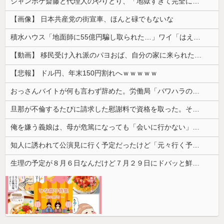
ジャンポケ斎藤と代理人のやりとり、「地獄すぎて完全にコントになってる……」と衝撃を受ける人が続出中
【画像】 日本共産党の街宣車、ほんと碌でもないな
積水ハウス「地面師に55億円騙し取られた…」ワイ「はえーかわいそう…会社滅茶苦茶やろなぁ」
【動画】 移民受け入れ派のパヨおば、自分の家に来られたら全力で拒否るｗｗｗｗｗｗｗｗｗｗｗｗ
【悲報】 ドル円、年末150円割れへｗｗｗｗｗ
おっさんバイトが何も言わず辞めた。労働局「パワハラの通報がありました」俺「えっ、教育係は俺ですが…」→突然の聞き取り調査が始まり…
旦那が不倫するたびに請求した慰謝料で資格を取った。そうして自立の準備が整ったところで離婚を切り出したら…
俺を嫌う義娘は、母が危篤になっても「会いに行かない」と言った
知人に誘われて公演見に行く予定だったけど「元々行く予定の人が行けるようになったからごめん」と連絡きた。なんだかモヤモヤしてしまい...
生理の予定が８月６日なんだけど７月２９日にドバッと鮮血でたから生理かな？って思ったのよね