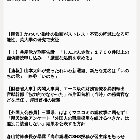
【朗報】かわいい動物の動画がストレス・不安の軽減になる可
能性。英大学の研究で実証
【！】共産党が刑事告訴 「しんぶん赤旗」１７００件以上の
虚偽購読申し込み 「厳重な処罰を求める」
【速報】山本太郎が去ったれいわ新選組、新たな党名は「いの
ちの党」 略称「いのち」
【財務省人事】内閣人事局、エース級の財務官僚を異例転出
官邸幹部「協力的でなかった」※岸田首相（当時）の秘書官な
どを歴任 、岸田首相の後輩
【外国人公務員】三重県、ぱよくマスコミの総攻撃に屈せず！
「県民対象アンケート『外国人の職員採用を続けるべきか』は
差別に該当しない」結果を公表する方針
森山前幹事長が暴露「高市総理のSNS投稿が習主席を怒らせ