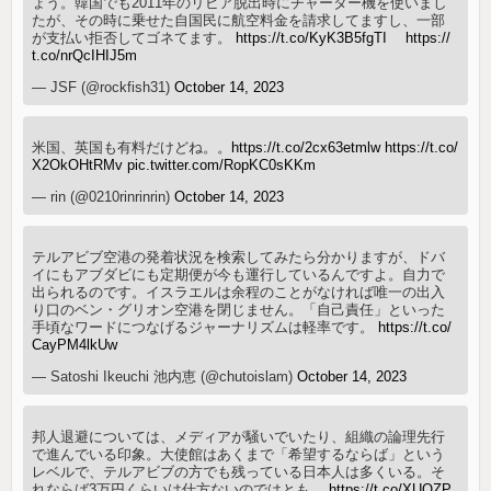
ょう。韓国でも2011年のリビア脱出時にチャーター機を使いまし
たが、その時に乗せた自国民に航空料金を請求してますし、一部
が支払い拒否してゴネてます。
https://t.co/KyK3B5fgTI
https://
t.co/nrQcIHIJ5m
— JSF (@rockfish31)
October 14, 2023
米国、英国も有料だけどね。。
https://t.co/2cx63etmlw
https://t.co/
X2OkOHtRMv
pic.twitter.com/RopKC0sKKm
— rin (@0210rinrinrin)
October 14, 2023
テルアビブ空港の発着状況を検索してみたら分かりますが、ドバ
イにもアブダビにも定期便が今も運行しているんですよ。自力で
出られるのです。イスラエルは余程のことがなければ唯一の出入
り口のベン・グリオン空港を閉じません。「自己責任」といった
手頃なワードにつなげるジャーナリズムは軽率です。
https://t.co/
CayPM4lkUw
— Satoshi Ikeuchi 池内恵 (@chutoislam)
October 14, 2023
邦人退避については、メディアが騒いでいたり、組織の論理先行
で進んでいる印象。大使館はあくまで「希望するならば」という
レベルで、テルアビブの方でも残っている日本人は多くいる。そ
れならば3万円くらいは仕方ないのではとも。
https://t.co/XUQZP