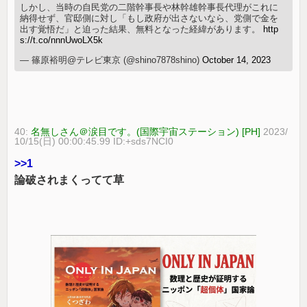
しかし、当時の自民党の二階幹事長や林幹雄幹事長代理がこれに
納得せず、官邸側に対し「もし政府が出さないなら、党側で金を
出す覚悟だ」と迫った結果、無料となった経緯があります。
http
s://t.co/nnnUwoLX5k
— 篠原裕明@テレビ東京 (@shino7878shino)
October 14, 2023
40:
名無しさん＠涙目です。(国際宇宙ステーション) [PH]
2023/
10/15(日) 00:00:45.99 ID:+sds7NCI0
>>1
論破されまくってて草