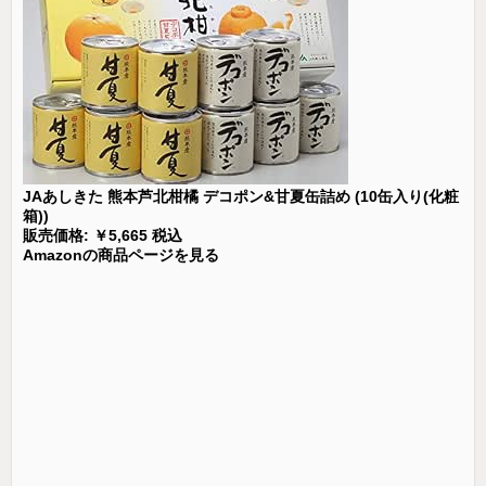
JAあしきた 熊本芦北柑橘 デコポン&甘夏缶詰め (10缶入り(化粧
箱))
販売価格: ￥5,665 税込
Amazonの商品ページを見る