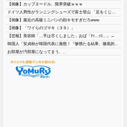
【画像】カップヌードル、限界突破ｗｗｗ
ドイツ人男性がランニングシューズで富士登山 「足をくじいて動けない」
【画像】最近の高級ミニバンの顔キモすぎだろwww
【画像】「ワイらのゴマキ（３９）」
【悲報】美容師「…手は尽くしました」おば「ｱｯ…ｯｽ…」→
韓国人「安貞桓が韓国代表に激怒！『惨憺たる結果、徹底的な刷新が必要だ』と監督や協会を痛烈批判」
お部屋が汚部屋になってまう、、