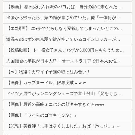
【動画】 移民受け入れ派のパヨおば、自分の家に来られたら全力で拒否るｗｗｗｗｗｗｗｗｗｗｗｗ
出張から帰ったら、嫁の顔が青ざめていた。俺「一体何があったんだ？」嫁「…」→子供たちに話を聞くと…
【エ□漫画】 エ●チでだらしなく変貌してしまったいとこのお姉ちゃんにチン○ン搾り取られちゃうショタ君…！
激混みのはずの東京駅で鍵が空いているコインロッカーが散見、「ラッキー」と思って中を確認してみると……
【投稿動画】 トー横女子さん、わずか3,000円をもらうために大人のチ●ポをしゃぶってしまう…
入国拒否の半数が日本人!? 「オーストラリアで日本人女性が売春」
【ｗ】物凄くカワイイ子猫の取っ組み合い！
【画像】カップヌードル、限界突破ｗｗｗ
ドイツ人男性がランニングシューズで富士登山 「足をくじいて動けない」
【画像】最近の高級ミニバンの顔キモすぎだろwww
【画像】「ワイらのゴマキ（３９）」
【悲報】美容師「…手は尽くしました」おば「ｱｯ…ｯｽ…」→