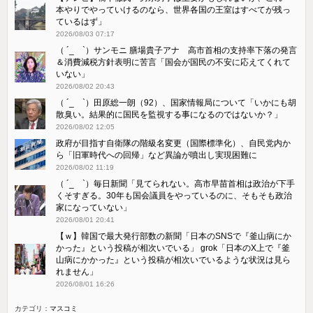
本やりでやっていけるのなら、世界各国の王室はすべてが残っ
ているはず」
2026/08/03 07:17
（ ´_ゝ`）サンモニ 膳場貴子アナ 高市首相の支持率下落の発言
＆消費減税方針表明に苦言「国会が国民の不安に応えてくれて
いない」
2026/08/02 20:43
（ ´_ゝ`）田原総一朗（92）、国家情報局について「いかにも胡
散臭い。結果的に国民を監視する事になるのではないか？」
2026/08/02 12:05
政府が目指す自衛隊の階級名変更（国際標準化）、自民党内か
ら「旧軍時代への回帰」など異論が噴出し実現困難に
2026/08/02 11:19
（ ´_ゝ`）毎日新聞「見てられない。高市早苗首相は政治が下手
くそすぎる。30年も国会議員をやっているのに、そもそも政治
家になっていない」
2026/08/01 20:41
【ｗ】韓国で最大発行部数の新聞「日本のSNSで『釜山病にか
かった』という投稿が相次いでいる」 grok「日本のX上で『釜
山病にかかった』という投稿が相次いでいるような状況は見ら
れません」
2026/08/01 16:26
カテゴリ：
マスコミ