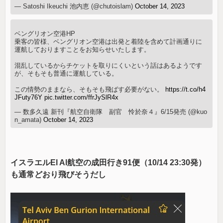
— Satoshi Ikeuchi 池内恵 (@chutoislam)
October 14, 2023
ベングリオン空港HP
乗客の皆様、ベングリオン空港は出発と着陸を含めて計画通りに
運航しておりますことをお知らせいたします。
混乱しているからチケットを取りにくいという話はあるようです
が、そもそも普通に運航している。
この情勢のままなら、そもそも飛ばす必要がない。
https://t.co/h4
JFuty76Y
pic.twitter.com/ffrJySlR4x
— 数多久遠 新刊『航空自衛隊 副官 怜於奈４』6/15発売 (@kuo
n_amata)
October 14, 2023
イスラエルEl Al航空の成田行き91便（10/14 23:30発）
も通常どおり飛びそうだし