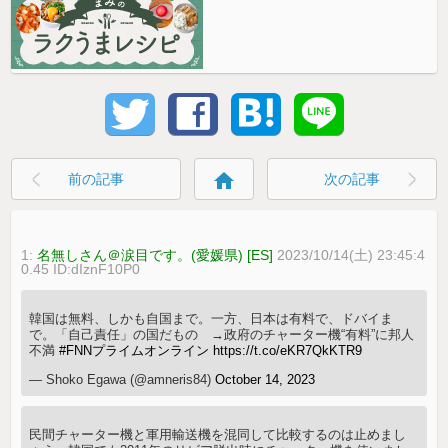
home
前の記事
次の記事
1:
名無しさん＠涙目です。(愛媛県) [ES]
2023/10/14(土) 23:45:4
0.45 ID:dIznF10P0
韓国は無料、しかも自国まで。一方、日本は有料で、ドバイま
で。「自己責任」の国だもの →政府のチャーター機“有料”に邦人
不満
#FNNプライムオンライン
https://t.co/eKR7QkKTR9
— Shoko Egawa (@amneris84)
October 14, 2023
民間チャーター機と軍用輸送機を混同して比較するのは止めまし