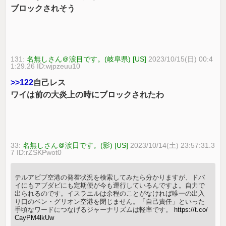
ブロックされそう
131:
名無しさん＠涙目です。(岐阜県) [US]
2023/10/15(日) 00:4
1:29.26 ID:wjpzeuu10
>>122
自己レス
ワイは前の大炎上の時にブロックされたわ
33:
名無しさん＠涙日です。(影) [US]
2023/10/14(土) 23:57:31.3
7 ID:rZSKPwot0
テルアビブ空港の発着状況を検索してみたら分かりますが、ドバ
イにもアブダビにも定期便が今も運行しているんですよ。自力で
出られるのです。イスラエルは余程のことがなければ唯一の出入
り口のベン・グリオン空港を閉じません。「自己責任」といった
手頃なワードにつなげるジャーナリズムは軽率です。
https://t.co/
CayPM4lkUw