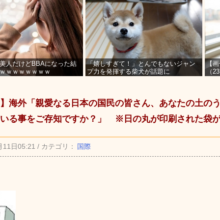
美人だけどBBAになった結
「嬉しすぎて！」とんでもないジャン
【画
ｗｗｗｗｗｗｗｗ
プ力を発揮する柴犬が話題に
（2
を募
】海外「親愛なる日本の国民の皆さん、あなたの土の
いる事をご存知ですか？」 ※日の丸が印刷された袋
月11日05:21 / カテゴリ：
国際