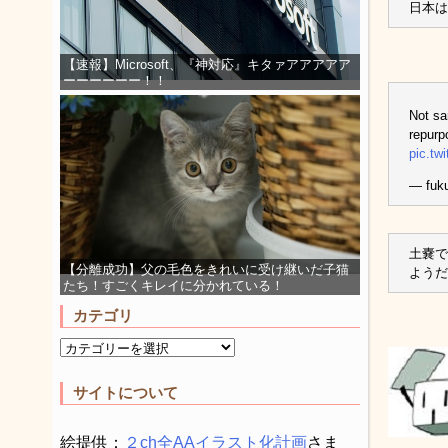
日本は
【速報】Microsoft、『神対応』キタァアアアアア
ーーーーーー！！
Not sa
repurp
pic.t
— fuk
土嚢で
【分離成功】父の毛色をきれいに受け継いだ子猫
ようだ
たち！すごくキレイに分かれている！
カテゴリ
サイトについて
絵提供：
２ch全AAイラスト化計画
さま