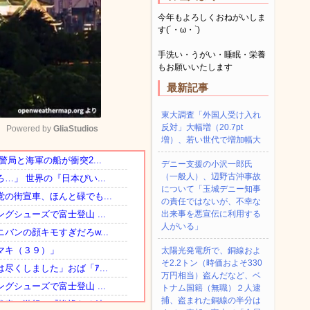
今年もよろしくおねがいしま
す(´・ω・`)
手洗い・うがい・睡眠・栄養
もお願いいたします
最新記事
東大調査「外国人受け入れ
反対」大幅増（20.7pt
Powered by 
GliaStudios
増）、若い世代で増加幅大
デニー支援の小沢一郎氏
Mute
（一般人）、辺野古沖事故
について「玉城デニー知事
の責任ではないが、不幸な
出来事を悪宣伝に利用する
人がいる」
太陽光発電所で、銅線およ
そ2.2トン（時価およそ330
万円相当）盗んだなど、ベ
トナム国籍（無職）２人逮
捕、盗まれた銅線の半分は