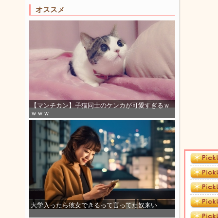
オススメ
【マンチカン】子猫同士のケンカが可愛すぎるｗ
ｗｗｗ
大学入ったら彼女できるって言ってた奴来い