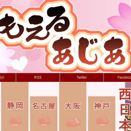
紹介
RSS
Twitter
Facebo