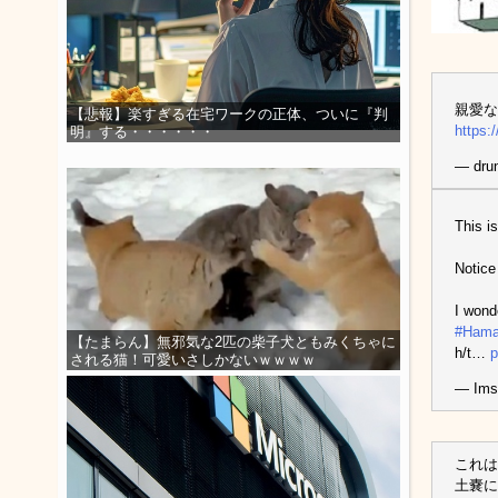
親愛な
【悲報】楽すぎる在宅ワークの正体、ついに『判
https:
明』する・・・・・・
— drun
This i
Notice
I wond
#Hama
【たまらん】無邪気な2匹の柴子犬ともみくちゃに
h/t…
p
される猫！可愛いさしかないｗｗｗｗ
— Ims
これは
土嚢に