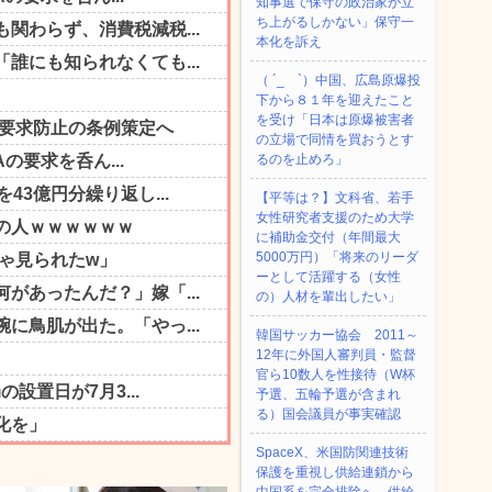
知事選で保守の政治家が立
ち上がるしかない」保守一
本化を訴え
（ ´_ゝ`）中国、広島原爆投
下から８１年を迎えたこと
を受け「日本は原爆被害者
の立場で同情を買おうとす
るのを止めろ」
【平等は？】文科省、若手
女性研究者支援のため大学
に補助金交付（年間最大
5000万円）「将来のリーダ
ーとして活躍する（女性
の）人材を輩出したい」
韓国サッカー協会 2011～
12年に外国人審判員・監督
官ら10数人を性接待（W杯
予選、五輪予選が含まれ
る）国会議員が事実確認
SpaceX、米国防関連技術
保護を重視し供給連鎖から