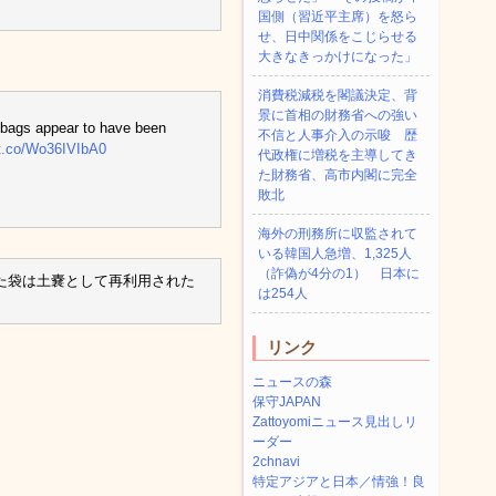
国側（習近平主席）を怒ら
せ、日中関係をこじらせる
大きなきっかけになった」
消費税減税を閣議決定、背
景に首相の財務省への強い
 bags appear to have been
不信と人事介入の示唆 歴
/t.co/Wo36IVIbA0
代政権に増税を主導してき
た財務省、高市内閣に完全
敗北
海外の刑務所に収監されて
いる韓国人急増、1,325人
（詐偽が4分の1） 日本に
た袋は土嚢として再利用された
は254人
リンク
ニュースの森
保守JAPAN
Zattoyomiニュース見出しリ
ーダー
2chnavi
特定アジアと日本／情強！良