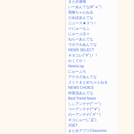
まとめ速報
いーあんてな(#ﾟｗﾟ)
我無ちゃんねる
だめぽあんてな
ニュース★３つ！
☆にゅーもふ
にゅーぷる☆
ねらーあんてな
ウホウホあんてな
NEWS SELECT
キタコレ(ﾟ∀ﾟ)！！
わくてか！
NewsLog
にゅーぷろ
アナログあんてな
２ｃｈまとめちゃんねる
NEWS CHOICE
特亜流あんてな
Best Trend News
しぃアンテナ(*ﾟーﾟ)
つーアンテナ(*ﾟ∀ﾟ)
のーアンテナ(ﾟAﾟ* )
ギコにゅー(,,ﾟДﾟ)
2GET
まとめアプリChaconne