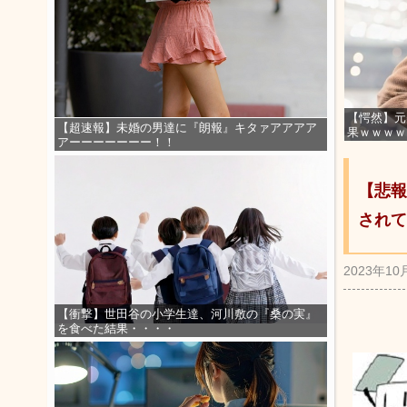
【愕然】元
【超速報】未婚の男達に『朗報』キタァアアアア
果ｗｗｗｗ
アーーーーーーー！！
【悲報
されて
2023年10
【衝撃】世田谷の小学生達、河川敷の『桑の実』
を食べた結果・・・・