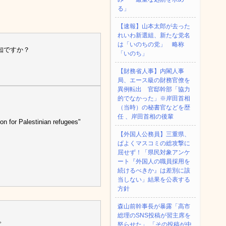
る」
【速報】山本太郎が去った
れいわ新選組、新たな党名
は「いのちの党」 略称
知ですか？
「いのち」
【財務省人事】内閣人事
局、エース級の財務官僚を
異例転出 官邸幹部「協力
的でなかった」※岸田首相
（当時）の秘書官などを歴
任 、岸田首相の後輩
on for Palestinian refugees"
【外国人公務員】三重県、
ぱよくマスコミの総攻撃に
屈せず！「県民対象アンケ
ート『外国人の職員採用を
続けるべきか』は差別に該
当しない」結果を公表する
方針
森山前幹事長が暴露「高市
総理のSNS投稿が習主席を
。
怒らせた」 「その投稿が中