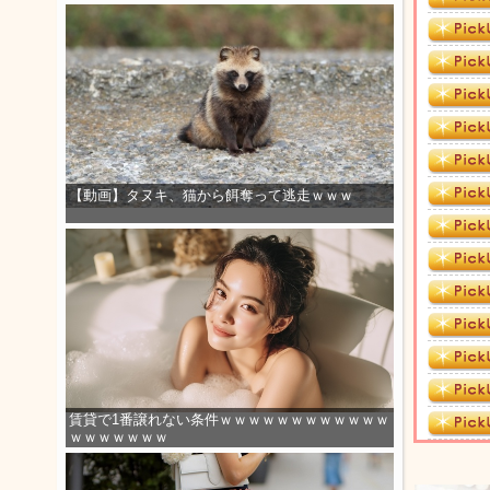
【動画】タヌキ、猫から餌奪って逃走ｗｗｗ
賃貸で1番譲れない条件ｗｗｗｗｗｗｗｗｗｗｗｗ
ｗｗｗｗｗｗｗ