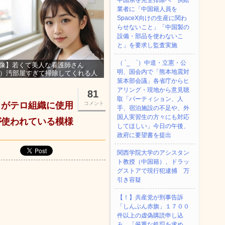
中国系を完全排除へ 供給
業者に「中国籍人員を
SpaceX向けの生産に関わ
らせないこと」「中国製の
設備・部品を使わないこ
と」を要求し監査実施
（ ´_ゝ`）中道・立憲・公
像】若くて美人な看護師さん
明、国会内で「熊本地震対
3）汚部屋すぎて掃除してくれる人
集ｗｗｗ
策本部会議」各省庁からヒ
アリング・現地から意見聴
81
取「パーティション、人
うがテロ組織に使用
コメント
手、宿泊施設の不足や、外
国人実習生の方々にも対応
が使われている模様
してほしい」今日の午後、
政府に要望書を提出
関西学院大学のアシスタン
ト教授（中国籍）、ドラッ
グストアで現行犯逮捕 万
引き容疑
【！】共産党が刑事告訴
「しんぶん赤旗」１７００
件以上の虚偽購読申し込
み 「厳重な処罰を求め