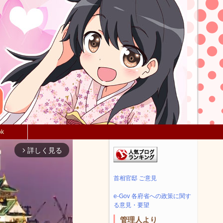
ok
詳しく見る
arrow_forward_ios
首相官邸 ご意見
e-Gov 各府省への政策に関す
る意見・要望
管理人より