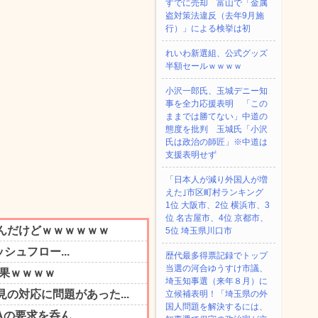
すでに売却 富山で「金属
盗対策法違反（去年9月施
行）」による検挙は初
れいわ新選組、公式グッズ
半額セールｗｗｗｗ
小沢一郎氏、玉城デニー知
事を全力応援表明 「この
ままでは勝てない」中道の
態度を批判 玉城氏「小沢
氏は政治の師匠」※中道は
支援表明せず
「日本人が減り外国人が増
えた｣市区町村ランキング
1位 大阪市、2位 横浜市、3
位 名古屋市、4位 京都市、
5位 埼玉県川口市
歴代最多得票記録でトップ
当選の河合ゆうすけ市議、
埼玉知事選（来年８月）に
立候補表明！「埼玉県の外
国人問題を解決するには、