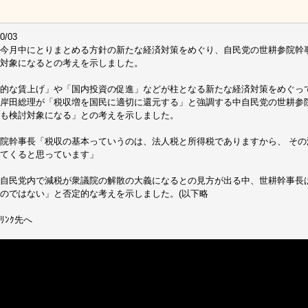
0/03
今月中にとりまとめる方針の新たな経済対策をめぐり、自民党の世耕参院幹
対象になるとの考えを示しました。
的な賃上げ」や「国内投資の促進」などが柱となる新たな経済対策をめぐっ
岸田総理が「税収増を国民に適切に還元する」と強調する中自民党の世耕参
も検討対象になる」との考えを示しました。
院幹事長「税収の基本っていうのは、法人税と所得税でありますから、 そ
てくると思っています」
自民党内で減税が衆議院の解散の大義になるとの見方が出る中、世耕幹事長
のではない」と否定的な考えを示しました。(以下略
ﾘﾝｸ先へ