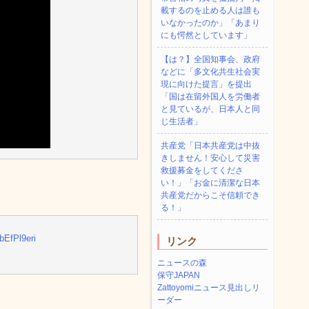
載するのを止める人は誰も
いなかったのか」「あまり
にも愕然としています」
【は？】全国知事会、政府
などに「多文化共生社会実
現に向けた提言」を提出
「国は在留外国人を労働者
と見ているが、日本人と同
じ生活者」
共産党「日本共産党は中抜
きしません！安心して災害
救援募金をしてくださ
い！」「お金に清潔な日本
共産党だからこそ信頼でき
る！」
ibEfPl9eri
リンク
ニュースの森
保守JAPAN
Zattoyomiニュース見出しリ
ーダー