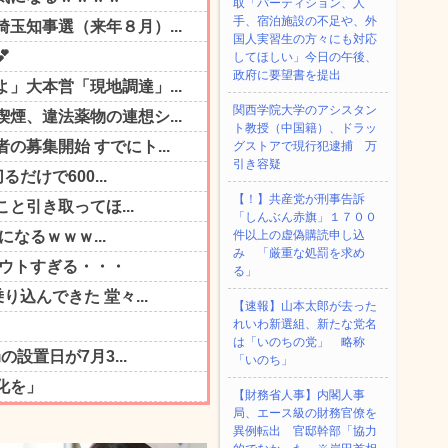
取「パーティション、人
手、宿泊施設の不足や、外
国人実習生の方々にも対応
してほしい」今日の午後、
政府に要望書を提出
関西学院大学のアシスタン
ト教授（中国籍）、ドラッ
グストアで現行犯逮捕 万
引き容疑
【！】共産党が刑事告訴
「しんぶん赤旗」１７００
件以上の虚偽購読申し込
み 「厳重な処罰を求め
る」
【速報】山本太郎が去った
れいわ新選組、新たな党名
は「いのちの党」 略称
「いのち」
【財務省人事】内閣人事
局、エース級の財務官僚を
異例転出 官邸幹部「協力