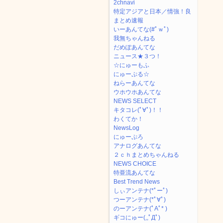
2chnavi
特定アジアと日本／情強！良
まとめ速報
いーあんてな(#ﾟｗﾟ)
我無ちゃんねる
だめぽあんてな
ニュース★３つ！
☆にゅーもふ
にゅーぷる☆
ねらーあんてな
ウホウホあんてな
NEWS SELECT
キタコレ(ﾟ∀ﾟ)！！
わくてか！
NewsLog
にゅーぷろ
アナログあんてな
２ｃｈまとめちゃんねる
NEWS CHOICE
特亜流あんてな
Best Trend News
しぃアンテナ(*ﾟーﾟ)
つーアンテナ(*ﾟ∀ﾟ)
のーアンテナ(ﾟAﾟ* )
ギコにゅー(,,ﾟДﾟ)