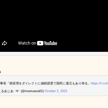
事
事長「税収増をダイレクトに減税措置で国民に還元もあり得る」
https://t.co/
るあじあ ･∀･ (@moeruasia01)
October 3, 2023