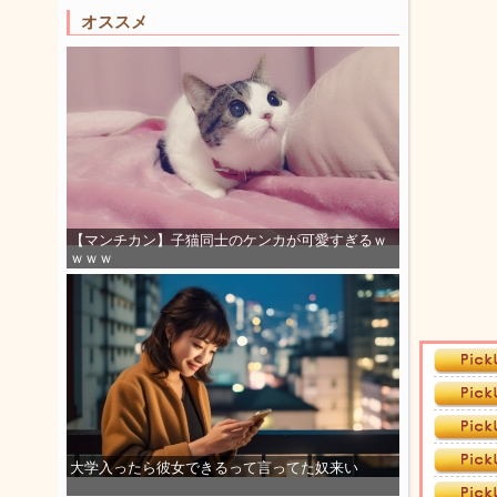
オススメ
【マンチカン】子猫同士のケンカが可愛すぎるｗ
ｗｗｗ
大学入ったら彼女できるって言ってた奴来い