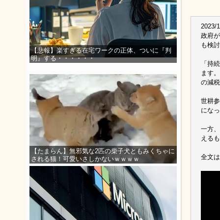
2023/1
政府が
も検討
【悲報】楽すぎる在宅ワークの正体、ついに『判
明』する・・・・・・
「持続
ます。
の減税
世耕参
になっ
一方、
えるも
【たまらん】無邪気な2匹の柴子犬ともみくちゃに
全文は
される猫！可愛いさしかないｗｗｗｗ