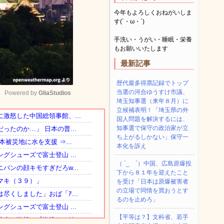
今年もよろしくおねがいしま
す(´・ω・`)
手洗い・うがい・睡眠・栄養
もお願いいたします
最新記事
歴代最多得票記録でトップ
当選の河合ゆうすけ市議、
Powered by 
GliaStudios
埼玉知事選（来年８月）に
立候補表明！「埼玉県の外
国人問題を解決するには、
Mute
知事選で保守の政治家が立
ち上がるしかない」保守一
本化を訴え
（ ´_ゝ`）中国、広島原爆投
下から８１年を迎えたこと
を受け「日本は原爆被害者
の立場で同情を買おうとす
るのを止めろ」
【平等は？】文科省、若手