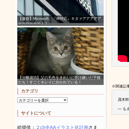
【速報】Microsoft、『神対応』キタァアアアアア
ーーーーーー！！
【分離成功】父の毛色をきれいに受け継いだ子猫
たち！すごくキレイに分かれている！
※関連記
カテゴリ
茂木幹
— もえ
サイトについて
絵提供：
２ch全AAイラスト化計画
さま