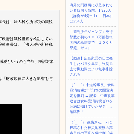
海外の刑務所に収監されて
いる韓国人急増、1,325人
（詐偽が4分の1） 日本に
は254人
事長は、法人税や所得税の減税
「週刊少年ジャンプ」発行
部数が初の１００万部割れ
て政府は減税措置を検討してい
国内の紙雑誌で「１００万
院幹事長は、「法人税や所得税
部超」ゼロに
【動画】広島慰霊の日に発
の減税というのも当然、検討対象
生したパヨク集団、強制退
去で機動隊により無事排除
される
は「財政規律に大きな影響を与
（ ´_ゝ`）中道幹事長、食料
品消費税2年間1%の閣議決
定を批判 → 記者「中道改革
連合は食料品消費税ゼロを
公約に掲げていたが？」→
階猛氏「
（ ´_ゝ`） 蓮舫さん、ｘに
投稿された被災地視察の高
市首相の写真を猛批判「掲