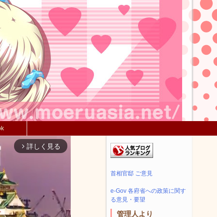
ok
詳しく見る
arrow_forward_ios
首相官邸 ご意見
e-Gov 各府省への政策に関す
る意見・要望
管理人より