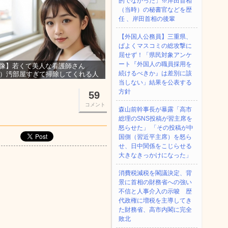
的でなかった」※岸田首相
（当時）の秘書官などを歴
任 、岸田首相の後輩
【外国人公務員】三重県、
ぱよくマスコミの総攻撃に
屈せず！「県民対象アンケ
ート『外国人の職員採用を
像】若くて美人な看護師さん
続けるべきか』は差別に該
3）汚部屋すぎて掃除してくれる人
集ｗｗｗ
当しない」結果を公表する
方針
59
コメント
森山前幹事長が暴露「高市
総理のSNS投稿が習主席を
怒らせた」 「その投稿が中
国側（習近平主席）を怒ら
せ、日中関係をこじらせる
大きなきっかけになった」
消費税減税を閣議決定、背
景に首相の財務省への強い
不信と人事介入の示唆 歴
代政権に増税を主導してき
た財務省、高市内閣に完全
敗北