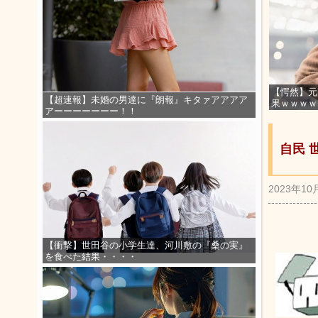
【愕然】元
【超速報】未婚の男達に『朗報』キタァアアアア
果ｗｗｗｗ
アーーーーーーー！！
自民 
2023年10
【衝撃】世田谷の小学生達、河川敷の『桑の実』
を食べた結果・・・・