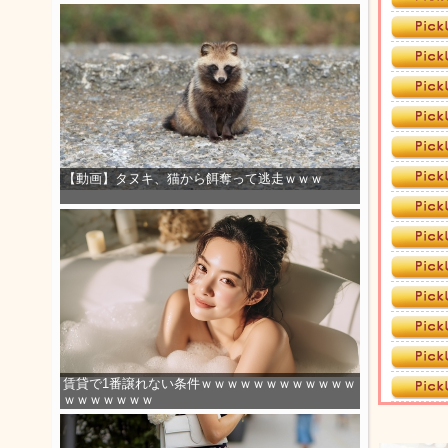
【動画】タヌキ、猫から餌奪って逃走ｗｗｗ
賃貸で1番譲れない条件ｗｗｗｗｗｗｗｗｗｗｗｗ
ｗｗｗｗｗｗｗ