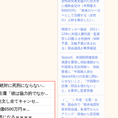
女性研究者支援のため大学
に補助金交付（年間最大
5000万円）「将来のリーダ
ーとして活躍する（女性
の）人材を輩出したい」
韓国サッカー協会 2011～
12年に外国人審判員・監督
官ら10数人を性接待（W杯
予選、五輪予選が含まれ
る）国会議員が事実確認
SpaceX、米国防関連技術
保護を重視し供給連鎖から
中国系を完全排除へ 供給
業者に「中国籍人員を
SpaceX向けの生産に関わ
らせないこと」「中国製の
設備・部品を使わないこ
と」を要求し監査実施
（ ´_ゝ`）中道・立憲・公
明、国会内で「熊本地震対
策本部会議」各省庁からヒ
アリング・現地から意見聴