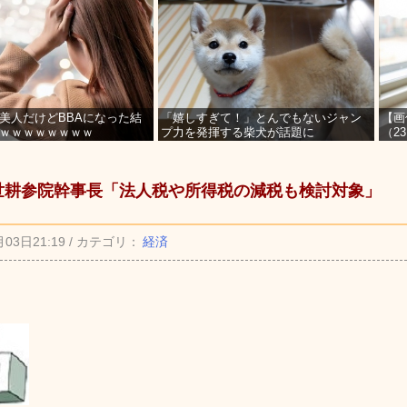
美人だけどBBAになった結
「嬉しすぎて！」とんでもないジャン
【画
ｗｗｗｗｗｗｗｗ
プ力を発揮する柴犬が話題に
（2
を募
世耕参院幹事長「法人税や所得税の減税も検討対象」
月03日21:19 / カテゴリ：
経済