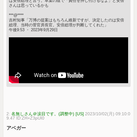
は安倍総理と言う。草葉の陰で「責任を押し付けるなよ」と安倍
さんは思っているかも
***@****
吉村知事「万博の提案はもちろん維新ですが、決定したのは安倍
総理、当時の菅官房長官。安倍総理が判断してくれた」
午後9:53 ・ 2023年9月29日
2:
名無しさん＠涙目です。(調整中) [US]
2023/10/02(月) 09:10:0
9.47 ID:ZH+Z3pUI0
アベガー