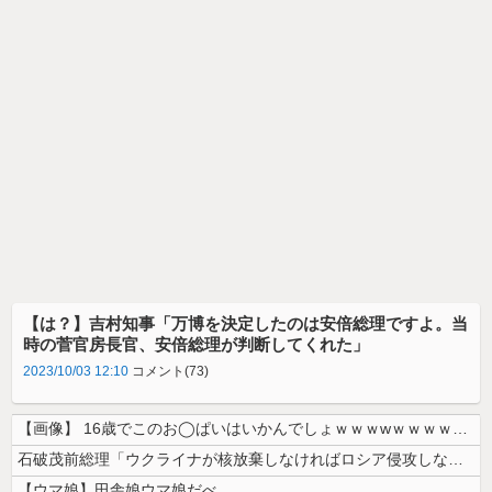
【は？】吉村知事「万博を決定したのは安倍総理ですよ。当
時の菅官房長官、安倍総理が判断してくれた」
2023/10/03 12:10
コメント(73)
【画像】 16歳でこのお◯ぱいはいかんでしょｗｗｗwｗｗｗｗｗｗｗｗ❤
石破茂前総理「ウクライナが核放棄しなければロシア侵攻しなかった」！
【ウマ娘】田舎娘ウマ娘だべ…