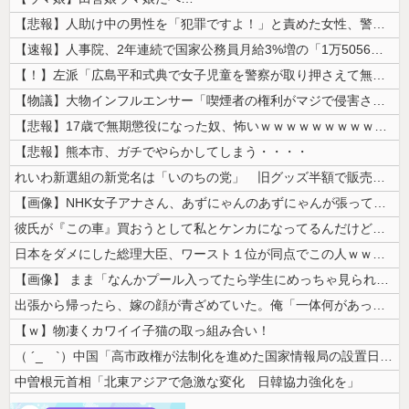
【悲報】人助け中の男性を「犯罪ですよ！」と責めた女性、警察が来た瞬間逃...
【速報】人事院、2年連続で国家公務員月給3%増の「1万5056円」引き...
【！】左派「広島平和式典で女子児童を警察が取り押さえて無理矢理、排除し...
【物議】大物インフルエンサー「喫煙者の権利がマジで侵害されてる。いくら...
【悲報】17歳で無期懲役になった奴、怖いｗｗｗｗｗｗｗｗｗｗｗｗｗｗｗ...
【悲報】熊本市、ガチでやらかしてしまう・・・・
れいわ新選組の新党名は「いのちの党」 旧グッズ半額で販売 どうなる秘書...
【画像】NHK女子アナさん、あずにゃんのあずにゃんが張ってしまう
彼氏が『この車』買おうとして私とケンカになってるんだけどｗｗｗｗｗｗ
日本をダメにした総理大臣、ワースト１位が同点でこの人ｗｗｗｗｗｗ
【画像】 まま「なんかプール入ってたら学生にめっちゃ見られたw」
出張から帰ったら、嫁の顔が青ざめていた。俺「一体何があったんだ？」嫁「...
【ｗ】物凄くカワイイ子猫の取っ組み合い！
（ ´_ゝ`）中国「高市政権が法制化を進めた国家情報局の設置日が7月3...
中曽根元首相「北東アジアで急激な変化 日韓協力強化を」