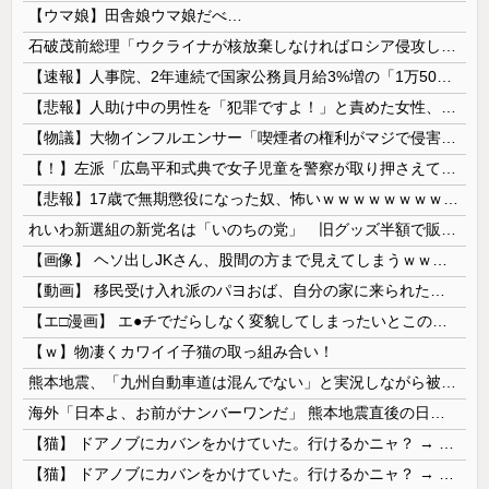
【ウマ娘】田舎娘ウマ娘だべ…
石破茂前総理「ウクライナが核放棄しなければロシア侵攻しなかった」！
【速報】人事院、2年連続で国家公務員月給3%増の「1万5056円」引き上げ勧告 2年で6%超え
【悲報】人助け中の男性を「犯罪ですよ！」と責めた女性、警察が来た瞬間逃げる
【物議】大物インフルエンサー「喫煙者の権利がマジで侵害されてる。いくら税金払ってるんだ」
【！】左派「広島平和式典で女子児童を警察が取り押さえて無理矢理、排除しました！」 → ネット特定班「女児？全学連のプロ活動家では？」
【悲報】17歳で無期懲役になった奴、怖いｗｗｗｗｗｗｗｗｗｗｗｗｗｗｗｗｗｗｗｗｗｗｗｗ
れいわ新選組の新党名は「いのちの党」 旧グッズ半額で販売 どうなる秘書給与疑惑
【画像】 ヘソ出しJKさん、股間の方まで見えてしまうｗｗｗｗｗｗｗｗｗ
【動画】 移民受け入れ派のパヨおば、自分の家に来られたら全力で拒否るｗｗｗｗｗｗｗｗｗｗｗｗ
【エ□漫画】 エ●チでだらしなく変貌してしまったいとこのお姉ちゃんにチン○ン搾り取られちゃうショタ君…！
【ｗ】物凄くカワイイ子猫の取っ組み合い！
熊本地震、「九州自動車道は混んでない」と実況しながら被災地へ向かう有名アナなどに批判殺到 全国紙記者「最新の状況をいち早く伝えることは報道機関としての責務」「情報を取り上げることには大きな意義がある」
海外「日本よ、お前がナンバーワンだ」 熊本地震直後の日本の対応のスピードに世界が衝撃
【猫】 ドアノブにカバンをかけていた。行けるかニャ？ → 猫はこうなります…
【猫】 ドアノブにカバンをかけていた。行けるかニャ？ → 猫はこうなります…