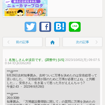
home
前の記事
次の記事
1:
名無しさん＠涙目です。(調整中) [US]
2023/10/02(月) 09:07:5
0.64 ID:jfcGfs1K0
***@****
9月29日吉村知事囲み。吉村ついに万博を決めたのは安倍総理って
言い出した。「安倍総理が国のために万博が必要だよね、と判断
した」。安倍さん、生き返って怒った方がええんちゃう?
午後2:43 ・ 2023年9月29日
***@****
26分30秒
知事囲み。「万博建設費増額に関して」の質問に万博を決めたの