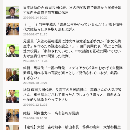
日本維新の会 藤田共同代表、次の内閣改造で維新から閣僚を出
す意向を高市早苗首相に伝達
2026/07/14 10:22
（ ´_ゝ`）竹中平蔵氏「維新は何をやっているんだ！」橋下徹時
代の維新らしさを取り戻せと訴え
2026/07/07 11:35
元議員「入管の厳格運用に対抗?! 超党派左派勢力が『多文化共
生庁』を作るため議連を設立！」→ 藤田共同代表「私はこの議
連の役員」「参加されていない、中の議論も正確に聞いてない
方が無責任かつ間違った批判」
2026/04/17 01:44