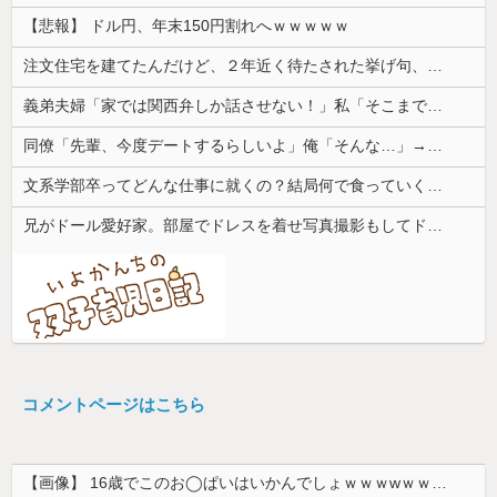
RSS【VIP】
ジャンポケ斎藤と代理人のやりとり、「地獄すぎて完全にコントになってる……」と衝撃を受ける人が続出中
【画像】 日本共産党の街宣車、ほんと碌でもないな
積水ハウス「地面師に55億円騙し取られた…」ワイ「はえーかわいそう…会社滅茶苦茶やろなぁ」
【動画】 移民受け入れ派のパヨおば、自分の家に来られたら全力で拒否るｗｗｗｗｗｗｗｗｗｗｗｗ
【悲報】 ドル円、年末150円割れへｗｗｗｗｗ
注文住宅を建てたんだけど、２年近く待たされた挙げ句、追加費用1400万請求された。流石におかしいよね？
義弟夫婦「家では関西弁しか話させない！」私「そこまで徹底するの？」→その教育方針が思わぬ結果を招いて…
同僚「先輩、今度デートするらしいよ」俺「そんな…」→密かに想い続けていた相手の話を聞いて落ち込んで…
文系学部卒ってどんな仕事に就くの？結局何で食っていくかわからないんだけど...