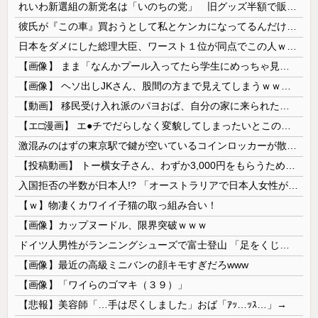
れいわ新選組の新党名は「いのちの党」 旧グッズ半額で販売 どうなる秘書給与疑惑
彼氏が『この車』買おうとして私とケンカになってるんだけどｗｗｗｗｗｗ
日本をダメにした総理大臣、ワースト１位が同点でこの人ｗｗｗｗｗｗ
【画像】 まま「なんかプール入ってたら学生にめっちゃ見られたw」
【画像】 ヘソ出しJKさん、股間の方まで見えてしまうｗｗｗｗｗｗｗｗｗ
【動画】 移民受け入れ派のパヨおば、自分の家に来られたら全力で拒否るｗｗｗｗｗｗｗｗｗｗｗｗ
【エ□漫画】 エ●チでだらしなく変貌してしまったいとこのお姉ちゃんにチン○ン搾り取られちゃうショタ君…！
激混みのはずの東京駅で鍵が空いているコインロッカーが散見、「ラッキー」と思って中を確認してみると……
【投稿動画】 トー横女子さん、わずか3,000円をもらうために大人のチ●ポをしゃぶってしまう…
入国拒否の半数が日本人!? 「オーストラリアで日本人女性が売春」
【ｗ】物凄くカワイイ子猫の取っ組み合い！
【画像】カップヌードル、限界突破ｗｗｗ
ドイツ人男性がランニングシューズで富士登山 「足をくじいて動けない」
【画像】最近の高級ミニバンの顔キモすぎだろwww
【画像】「ワイらのゴマキ（３９）」
【悲報】美容師「…手は尽くしました」おば「ｱｯ…ｯｽ…」→