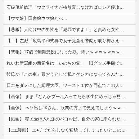
兄がドール愛好家。部屋でドレスを着せ写真撮影もしてドン引きした
コメントページはこちら
【画像】 16歳でこのお◯ぱいはいかんでしょｗｗｗwｗｗｗｗｗｗｗｗ❤
石破茂前総理「ウクライナが核放棄しなければロシア侵攻しなかった」！
【ウマ娘】田舎娘ウマ娘だべ…
【悲報】人助け中の男性を「犯罪ですよ！」と責めた女性、警察が来た瞬間逃げる
【！】左派「広島平和式典で女子児童を警察が取り押さえて無理矢理、排除しました！」 → ネット特定班「女児？全学連のプロ活動家では？」
【悲報】17歳で無期懲役になった奴、怖いｗｗｗｗｗｗｗｗｗｗｗｗｗｗｗｗｗｗｗｗｗｗｗｗ