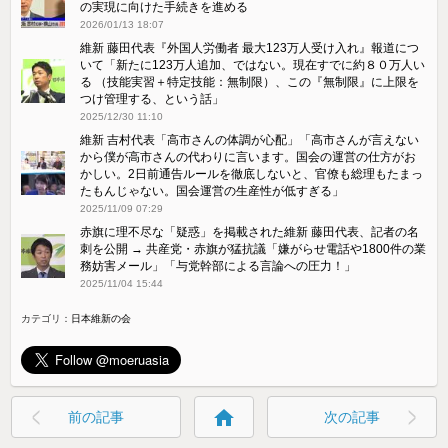
維新・馬場氏「一部の野党、メディアから9条のおかげで自衛隊
派遣を断れる旨の言説が嬉々として発信されているが、戯言に
すぎない」
2026/04/10 08:21
維新 藤田共同代表、反高市の自民議員に「高市さんの人気で皆
さん、相当底上げされて勝ったんでしょう？粛々と、前向きな
生産的な議論をやって下さい」
2026/02/12 11:02
維新、閣内協力へ 高市首相が要請
2026/02/10 16:31
【速報】大阪 吉村知事・横山市長 辞職の意向 大阪都構想
の実現に向けた手続きを進める
2026/01/13 18:07
維新 藤田代表『外国人労働者 最大123万人受け入れ』報道につ
いて「新たに123万人追加、ではない。現在すでに約８０万人い
る （技能実習＋特定技能：無制限）、この『無制限』に上限を
つけ管理する、という話」
2025/12/30 11:10
維新 吉村代表「高市さんの体調が心配」「高市さんが言えない
から僕が高市さんの代わりに言います。国会の運営の仕方がお
かしい。2日前通告ルールを徹底しないと、官僚も総理もたまっ
たもんじゃない。国会運営の生産性が低すぎる」