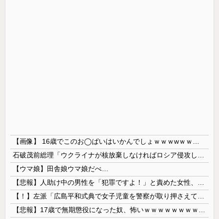
【画像】 16歳でこのお◯ぱいはいかんでしょｗｗｗwｗｗｗｗｗｗｗｗ❤
石破茂前総理「ウクライナが核放棄しなければロシア侵攻しなかった」！
【ウマ娘】田舎娘ウマ娘だべ…
【悲報】人助け中の男性を「犯罪ですよ！」と責めた女性、警察が来た瞬間逃げる
【！】左派「広島平和式典で女子児童を警察が取り押さえて無理矢理、排除しました！」 → ネット特定班「女児？全学連のプロ活動家では？」
【悲報】17歳で無期懲役になった奴、怖いｗｗｗｗｗｗｗｗｗｗｗｗｗｗｗｗｗｗｗｗｗｗｗｗ