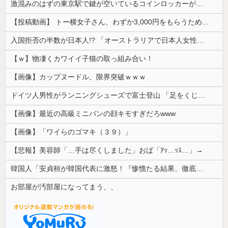
れいわ新選組の新党名は「いのちの党」 旧グッズ半額で販売 どうなる秘書給与疑惑
彼氏が『この車』買おうとして私とケンカになってるんだけどｗｗｗｗｗｗ
日本をダメにした総理大臣、ワースト１位が同点でこの人ｗｗｗｗｗｗ
【画像】 まま「なんかプール入ってたら学生にめっちゃ見られたw」
【画像】 ヘソ出しJKさん、股間の方まで見えてしまうｗｗｗｗｗｗｗｗｗ
【動画】 移民受け入れ派のパヨおば、自分の家に来られたら全力で拒否るｗｗｗｗｗｗｗｗｗｗｗｗ
【エ□漫画】 エ●チでだらしなく変貌してしまったいとこのお姉ちゃんにチン○ン搾り取られちゃうショタ君…！
激混みのはずの東京駅で鍵が空いているコインロッカーが散見、「ラッキー」と思って中を確認してみると……
【投稿動画】 トー横女子さん、わずか3,000円をもらうために大人のチ●ポをしゃぶってしまう…
入国拒否の半数が日本人!? 「オーストラリアで日本人女性が売春」
【ｗ】物凄くカワイイ子猫の取っ組み合い！
【画像】カップヌードル、限界突破ｗｗｗ
ドイツ人男性がランニングシューズで富士登山 「足をくじいて動けない」