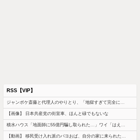
2025/11/09 07:29
赤旗に理不尽な「疑惑」を掲載された維新 藤田代表、記者の名
刺を公開 → 共産党・赤旗が猛抗議「嫌がらせ電話や1800件の業
務妨害メール」「与党幹部による言論への圧力！」
2025/11/04 15:44
カテゴリ：
home
前の記事
次の記事