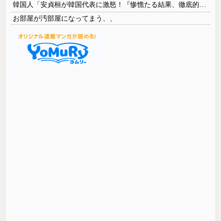
韓国人「安貞桓が韓国代表に激怒！『惨憺たる結果、徹底的な刷新が必要だ』と監督や協会を痛烈批判」
お部屋が汚部屋になってまう、、