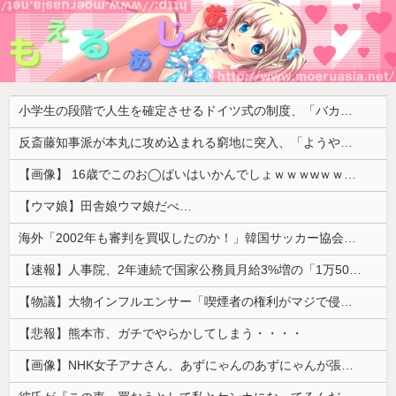
小学生の段階で人生を確定させるドイツ式の制度、「バカを振い落せるから合理的だ」と自惚れていた結果……
反斎藤知事派が本丸に攻め込まれる窮地に突入、「ようやく反撃のターンやね」と手際の良さに感心する人が続出中
【画像】 16歳でこのお◯ぱいはいかんでしょｗｗｗwｗｗｗｗｗｗｗｗ❤
【ウマ娘】田舎娘ウマ娘だべ…
海外「2002年も審判を買収したのか！」韓国サッカー協会による国際試合の審判買収が発覚し大騒ぎ！【海外の反応】
【速報】人事院、2年連続で国家公務員月給3%増の「1万5056円」引き上げ勧告 2年で6%超え
【物議】大物インフルエンサー「喫煙者の権利がマジで侵害されてる。いくら税金払ってるんだ」
【悲報】熊本市、ガチでやらかしてしまう・・・・
【画像】NHK女子アナさん、あずにゃんのあずにゃんが張ってしまう