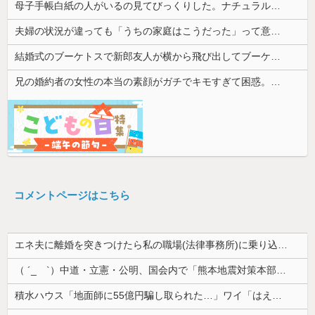
母子手帳白紙の人がいるの見てびっくりした。ナチュラルな子育てをしているから予防接種は必要ないらしい...
夫婦の状況が違っても「うちの家庭はこうだった」って意識が価値観の根底にあるんだ
結婚式のブーケトスで新郎友人が横から飛び出してブーケを奪い、「欲しい人ー！」と差し出した。しかし誰も手を挙げず…
兄の婚約者の女性の本当の素顔がガチでキモすぎて困惑。最初は....
コメントページはこちら
エネ夫に離婚を突きつけたら私の職場(法律事務所)に乗り込んできた 堂々と「離婚の法律相談です。母の薦めでこちらに参りました」と言っているが、...
（ ´_ゝ`）中道・立憲・公明、国会内で「熊本地震対策本部会議」各省庁からヒアリング・現地から意見聴取「パーティション、人手、宿泊施設の不足や、...
積水ハウス「地面師に55億円騙し取られた…」ワイ「はえーかわいそう…会社滅茶苦茶やろなぁ」