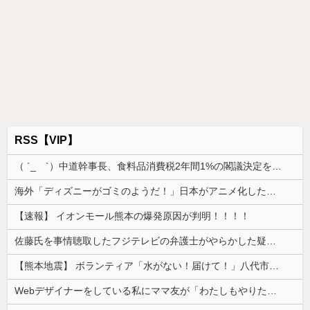
RSS【VIP】
（ ´_ゝ`）中道幹事長、食料品消費税2年間1%の閣議決定を批判 → 記者「中道改革連合は食料品消費税ゼロを公約に掲げていたが？」→ 階猛氏「
海外「ディズニーがゴミのようだ！」日本がアニメ化した米人気SF作品に絶賛の声が殺到中
【速報】 イオンモール熊本の爆発原因が判明！！！！
佐藤氏を事情聴取したフジテレビの弁護士がやらかした疑惑が浮上、「これが事実なら全部が怪しすぎるぞ」と前科に衝撃を受ける人が続出
【熊本地震】 ボランティア「水がない！届けて！」八代市市長「自分で取りに行って」
Webデザイナーをしている私にママ友が「わたしもやりたい！」と言い出した。ホームページつくれるのかと聞いたところ...