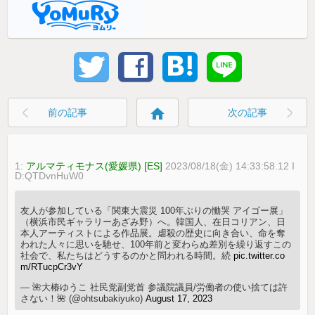
home
前の記事
次の記事
1:
アルマティモナス(愛媛県) [ES]
2023/08/18(金) 14:33:58.12 I
D:QTDvnHuW0
友人が参加している「関東大震災 100年ぶりの慟哭 アイゴー展」
（横浜市民ギャラリーあざみ野）へ。韓国人、在日コリアン、日
本人アーティストによる作品展。虐殺の歴史に向き合い、命を奪
われた人々に思いを馳せ、100年前と変わらぬ差別を繰り返すこの
社会で、私たちはどうするのかと問われる時間。続
pic.twitter.co
m/RTucpCr3vY
— 🌺大椿ゆうこ 社民党副党首 参議院議員/労働者の使い捨ては許
さない！🌺 (@ohtsubakiyuko)
August 17, 2023