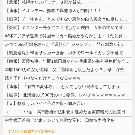
【悲報】札幌オリンピック、８割が賛成・・・・
【速報】イオンモール熊本の爆発原因が判明！！！！
【画像】チー牛さん、とんでもない恵体の白人美女と結婚してしまうｗｗｗｗ...
【疑問】テコンダー朴がアニメ化しない理由、ガチのマジで謎ｗｗｗｗ
W杯アジア予選等で韓国サッカー協会がやらかしまくりだと発覚、「いきなり...
かつて650万部を誇った「週刊少年ジャンプ」、発行部数が初の100万部...
【緊急速報】韓国サッカー協会、ガチでワールドカップ予選での審判への性接...
【朗報】斎藤知事、年間1億円超かかる兵庫県の海外事務所を全廃へ
年収1500万の父が退職。父「退職金も渡したよな？」母「貯金なんてない...
嫁と子作り中なんだけどこうなるｗｗｗ
【速報】 『有吉の夏休み』、とんでもない発表をしてしまう！！！！！
【画像】 北海道の1500万の中古物件、レベチｗｗｗｗｗｗｗｗｗｗｗｗ...
【ｗ】物凄くカワイイ子猫の取っ組み合い！
（ ´_ゝ`）中国「高市政権が法制化を進めた国家情報局の設置日が7月3...
中曽根元首相「北東アジアで急激な変化 日韓協力強化を」