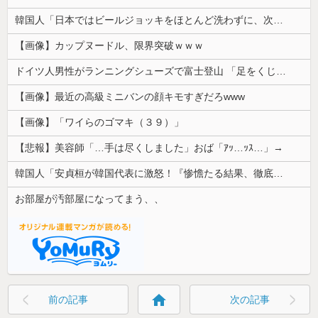
韓国人「日本ではビールジョッキをほとんど洗わずに、次の客に出すんだ！ これが証拠の映像だ!!」……あー、なるほどですねー。韓国には「アレ」がないんだ？
【画像】カップヌードル、限界突破ｗｗｗ
ドイツ人男性がランニングシューズで富士登山 「足をくじいて動けない」
【画像】最近の高級ミニバンの顔キモすぎだろwww
【画像】「ワイらのゴマキ（３９）」
【悲報】美容師「…手は尽くしました」おば「ｱｯ…ｯｽ…」→
韓国人「安貞桓が韓国代表に激怒！『惨憺たる結果、徹底的な刷新が必要だ』と監督や協会を痛烈批判」
お部屋が汚部屋になってまう、、
home
前の記事
次の記事