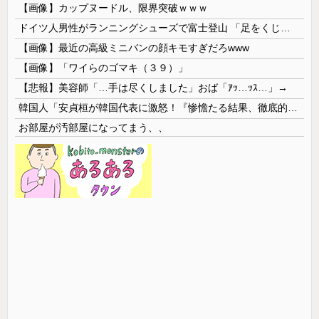
【画像】カップヌードル、限界突破ｗｗｗ
ドイツ人男性がランニングシューズで富士登山 「足をくじいて動けない」
【画像】最近の高級ミニバンの顔キモすぎだろwww
【画像】「ワイらのゴマキ（３９）」
【悲報】美容師「…手は尽くしました」おば「ｱｯ…ｯｽ…」→
韓国人「安貞桓が韓国代表に激怒！『惨憺たる結果、徹底的な刷新が必要だ』と監督や協会を痛烈批判」
お部屋が汚部屋になってまう、、