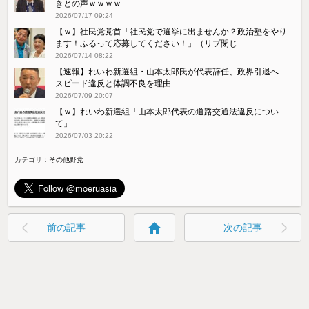
きとの声ｗｗｗｗ
2026/07/17 09:24
【ｗ】社民党党首「社民党で選挙に出ませんか？政治塾をやり
ます！ふるって応募してください！」（リプ閉じ
2026/07/14 08:22
【速報】れいわ新選組・山本太郎氏が代表辞任、政界引退へ
スピード違反と体調不良を理由
2026/07/09 20:07
【ｗ】れいわ新選組「山本太郎代表の道路交通法違反につい
て」
2026/07/03 20:22
カテゴリ：
その他野党
home
前の記事
次の記事