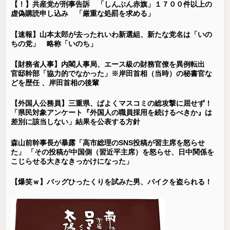
【！】共産党が刑事告訴 「しんぶん赤旗」１７００件以上の
虚偽購読申し込み 「厳重な処罰を求める」
【速報】山本太郎が去ったれいわ新選組、新たな党名は「いの
ちの党」 略称「いのち」
【財務省人事】内閣人事局、エース級の財務官僚を異例転出
官邸幹部「協力的でなかった」※岸田首相（当時）の秘書官な
どを歴任 、岸田首相の後輩
【外国人公務員】三重県、ぱよくマスコミの総攻撃に屈せず！
「県民対象アンケート『外国人の職員採用を続けるべきか』は
差別に該当しない」結果を公表する方針
森山前幹事長が暴露「高市総理のSNS投稿が習主席を怒らせ
た」 「その投稿が中国側（習近平主席）を怒らせ、日中関係を
こじらせる大きなきっかけになった」
【爆笑ｗ】バッグひったくりを試みた男、バイクを盗られる！