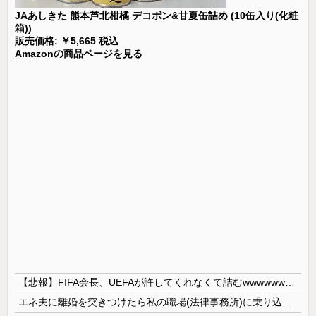
JAあしきた 熊本芦北柑橘 デコポン&甘夏缶詰め (10缶入り(化粧
箱))
販売価格: ￥5,665 税込
Amazonの商品ページを見る
【悲報】FIFA会長、UEFAが許してくれなくて詰むwwwwwwww
エネ夫に離婚を突きつけたら私の職場(法律事務所)に乗り込んできた 堂々と「離婚の法律相談です。母の薦めでこちらに参りました」と言っているが、...