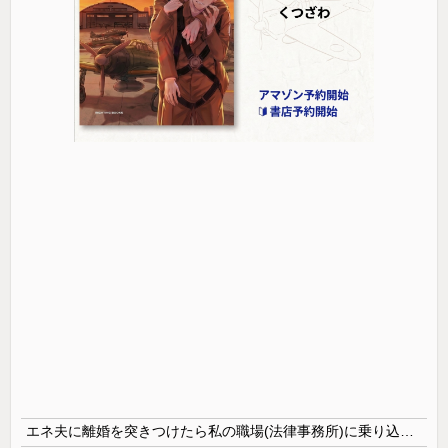
エネ夫に離婚を突きつけたら私の職場(法律事務所)に乗り込んできた 堂々と「離婚の法律相談です。母の薦めでこちらに参りました」と言っているが、...