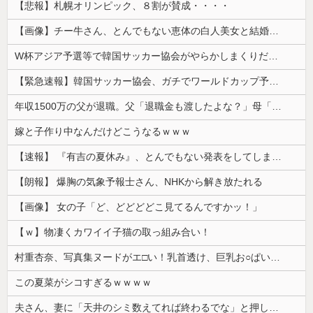
【悲報】札幌オリンピック、８割が賛成・・・・
【画像】チー牛さん、とんでもない恵体の白人美女と結婚してしまうｗｗｗｗｗｗｗｗ 【Pickup06072008】
W杯アジア予選等で韓国サッカー協会がやらかしまくりだと発覚、「いきなり共同開催になったしな」と日韓共催の件に言及する声も……
【緊急速報】韓国サッカー協会、ガチでワールドカップ予選での審判への性接待がバレ大炎上大騒ぎに
年収1500万の父が退職。父「退職金も渡したよな？」母「貯金なんてないよー」父「全部なくなったの！？」→予想外の返事に家族騒然となり…
嫁と子作り中なんだけどこうなるｗｗｗ
【速報】 『有吉の夏休み』、とんでもない発表をしてしまう！！！！！
【朗報】 爆胸の気象予報士さん、NHKから解き放たれる
【画像】 女の子「ど、どどどどこ見てるんですかッ！」
【ｗ】物凄くカワイイ子猫の取っ組み合い！
村重杏奈、写真集ヌードがエ□い！乳首透け、巨乳お○ぱいが最高過ぎる！
この夏菜がシコすぎるｗｗｗｗ
夫さん、妻に「天井のシミ数えてれば終わるでな」と押し倒されて性行為 → 凄いことになるｗｗｗｗｗ