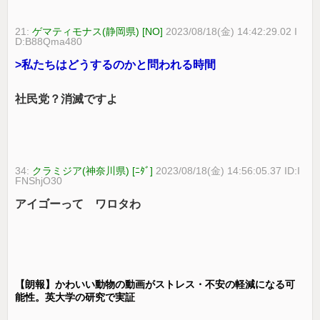
21:
ゲマティモナス(静岡県) [NO]
2023/08/18(金) 14:42:29.02 I
D:B88Qma480
>私たちはどうするのかと問われる時間
社民党？消滅ですよ
34:
クラミジア(神奈川県) [ﾆﾀﾞ]
2023/08/18(金) 14:56:05.37 ID:I
FNShjO30
アイゴーって ワロタわ
【朗報】かわいい動物の動画がストレス・不安の軽減になる可
能性。英大学の研究で実証