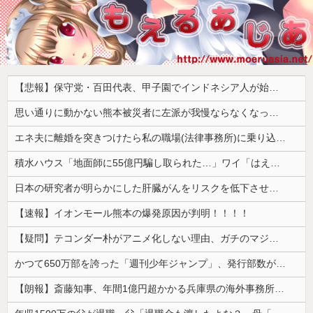
【悲報】保守党・百田代表、甲子園でインドネシア人が始球式登場に怒り「甲子園を政治利用するな！」
思い通りに動かない熊本被災者に左派が我慢ならなくなった模様、避難所で苦しむ被災者に対して……
エネ夫に離婚を突きつけたら私の職場(法律事務所)に乗り込んできた 堂々と「離婚の法律相談です。母の薦めでこちらに参りました」と言っているが、...
積水ハウス「地面師に55億円騙し取られた…」ワイ「はえーかわいそう…会社滅茶苦茶やろなぁ」
日本の研究者が明らかにした肝臓がんをリスクを低下させるために必要な緑茶の量←「そんなに飲めるかよ！」（海外の反応）
【速報】イオンモール熊本の爆発原因が判明！！！！
【疑問】テコンダー朴がアニメ化しない理由、ガチのマジで謎ｗｗｗｗ
かつて650万部を誇った「週刊少年ジャンプ」、発行部数が初の100万部割れ
【朗報】斎藤知事、年間1億円超かかる兵庫県の海外事務所を全廃へ