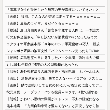
「電車で女性が失神したら無言の男が真横についてきた」とタレントが主張、虚言疑惑が出ると「その男の垢を発見した」と追加主張するも……
【画像】 福岡、こんなのが普通に走ってるｗｗｗｗｗｗｗｗｗｗｗｗｗｗｗｗ
【画像】最新のライザ、まだイケるｗｗｗｗｗ
【物議】倉田真由美さん「警官を非難する人間は、一体誰の命を守りたいのか」
町のお弁当屋さん「申し訳ないが消費税1%になったらその分商品代を値上げするわ」 「うちも！」
ウクライナ軍参謀本部「今年のロシア軍死傷者24万人…新規兵力の募集規模を上回る」！
ジャンポケ斉藤の被害女性「バウムクーヘン売ったりTikTokライブしててムカついたから示談しなかった」
【動画】広島慰霊の日に発生したパヨク集団、強制退去で機動隊により無事排除される
もし1941年時点で5隻の大和型戦艦があったら
【悲報】海外視察帰りの蔵内勇夫・福岡県議「ネパールは天国だった！」あまりの能天気発言で大炎上 → ｗｗｗｗｗｗｗｗｗｗｗｗｗｗ
【流出】 清楚系女子大生、裏でこんなハードコアセ○クスしてたとか嘘だろ…（動画あり）
【画像】 隣で居眠りしてる女のお○ぱいが控えめに言ってデカいｗｗｗ
秋元真夏、ノーブラノーパンを披露ｗｗタオル1枚で隠す姿がほぼA●女優・・
【朗報】かわいい動物の動画がストレス・不安の軽減になる可能性。英大学の研究で実証
熊本地震、「九州自動車道は混んでない」と実況しながら被災地へ向かう有名アナなどに批判殺到 全国紙記者「最新の状況をいち早く伝えることは報道機関としての責務」「情報を取り上げることには大きな意義がある」