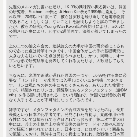
先週のメルマガに書いた通り、LK-99の興味深い振る舞いは、韓国
の研究者、Sukbae Lee氏と Ji-Hoon Kim氏が1999年に発見し、そ
れ以来、20年以上に渡って、彼らは実験を繰り返して超電導物質
であること（もしくは、ないこと）を証明しようと試みて来まし
たが、彼らの研究がYoung-Wan Kwon氏の裏切りにより、arXivに
公開された事により、わずか2週間強で、決着が着いてしまったの
です。
上の二つの論文を含め、追試論文の大半が中国の研究者によるも
のであった点は特筆すべきです。中国全体がこの手の基礎研究に
大きな力を注いでいる点は見習うべきだし、かつ、同時に、オー
プンな形で研究結果を発表してくれるあたりは、大歓迎しても良
いと思います。
ちなみに、米国で追試が遅れた原因の一つが、LK-99を作る際に必
要な「リン（P）」が米国では入手しにくい点を指摘しておきま
す。リンは私たちの体の中にもたくさんある、ありふれた物質で
すが、精製されたリンは、覚醒剤であるメタンフェタミン（通称M
eth）を作る際に利用される、という理由で、米国では特別の許可
なく入手することが不可能になっているのです。
雑学ですが、メタンフェタミンの合成方法を見つけたのは、長井
長義という日本の化学者です。発見された当初は、覚醒作用や依
存性については知られても注目されてもおらず、第二次世界大戦
中には、兵士の士気向上や疲労回復の目的で、ドイツ軍や米軍な
どで幅広く使われていました。日本では、ヒロポンという商品名
で流通しており、戦時中は同じく兵士に使われ、敗戦後は日本軍