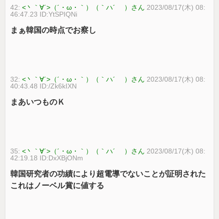
42:
<丶｀∀´>（´・ω・｀）（｀ハ´ ）さん
2023/08/17(木) 08:
46:47.23 ID:YtSPIQNi
まぁ韓国の時点でお察し
32:
<丶｀∀´>（´・ω・｀）（｀ハ´ ）さん
2023/08/17(木) 08:
40:43.48 ID:/Zk6kIXN
まあいつものＫ
35:
<丶｀∀´>（´・ω・｀）（｀ハ´ ）さん
2023/08/17(木) 08:
42:19.18 ID:DxXBjONm
韓国研究者の功績により超電導でないことが証明された
これはノーベル賞に値する