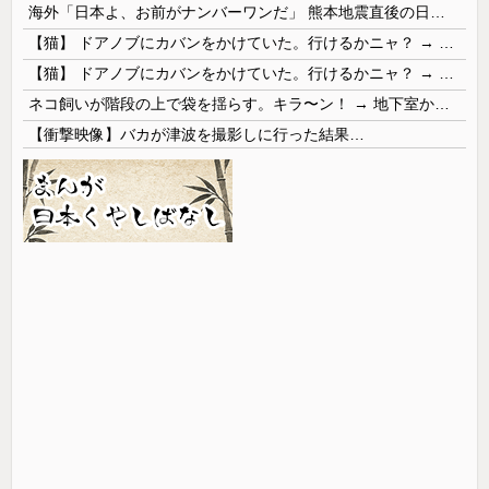
海外「日本よ、お前がナンバーワンだ」 熊本地震直後の日本の対応のスピードに世界が衝撃
【猫】 ドアノブにカバンをかけていた。行けるかニャ？ → 猫はこうなります…
【猫】 ドアノブにカバンをかけていた。行けるかニャ？ → 猫はこうなります…
ネコ飼いが階段の上で袋を揺らす。キラ〜ン！ → 地下室からヤツが現れる…
【衝撃映像】バカが津波を撮影しに行った結果…