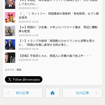
してきたのに…
2026/05/25 09:17
（ ´_ゝ`）サントリー、韓国素材の茶飲料「美色韓茶」セブン限
定発売
2026/05/15 19:45
【ｗ】韓国の「少女像」６年ぶりバリケード撤去 周辺に機動
隊を配置
2026/05/06 13:38
【！】トランプ大統領「韓国船だけがイランから攻撃を受け
た」「韓国が任務に参加する時が来た」
2026/05/05 20:14
【悲報】宇多田ヒカル、韓国人に非難の嵐で炎上中・・・
2026/05/05 16:52
カテゴリ：
韓国
home
前の記事
次の記事