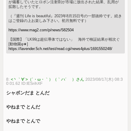
が備蓄していたヒロポン注射剤が市場に放出された結果、乱用が
拡散したそうです。
（『週刊 Life is beautiful』2023年8月15日号の一部抜粋です。続き
はご登録の上お楽しみ下さい。初月無料です）
https://www.mag2.com/p/news/582504
【国際】「LK99は超伝導体ではない」 海外で検証結果が相次ぐ
[動物園φ★]
https://lavender.5ch.net/test/read.cgi/news4plus/1691550248/
8:
<丶｀∀´>（´・ω・｀）（｀ハ´ ）さん
2023/08/17(木) 08:3
0:01.62 ID:lESrihXF
シャボンだま とんだ
やねまで とんだ
やねまで とんで