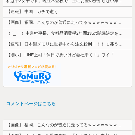
私は中2女子です。現在不登校で、主にお金のかからない家事を担当してます
【速報】 中国、ガチで逝く
【画像】 福岡、こんなのが普通に走ってるｗｗｗｗｗｗｗｗｗｗｗｗｗｗｗｗｗｗｗｗｗｗｗｗｗｗｗｗｗｗｗｗｗｗｗｗｗｗｗｗ
（ ´_ゝ`）中道幹事長、食料品消費税2年間1%の閣議決定を批判 → 記者「中道改革連合は食料品消費税ゼロを公約に掲げていたが？」→ 階猛氏「
【速報】 日本製メモリに世界中から注文殺到！！！ １兆５０００億円で工場増築へ
【凄い】 LINE上司「休日で悪いけど会社来て！」ワイ「…無視」上司「マジでヤバいから！」←その結果ｗｗｗｗｗ
コメントページはこちら
【画像】 福岡、こんなのが普通に走ってるｗｗｗｗｗｗｗｗｗｗｗｗｗｗｗｗ