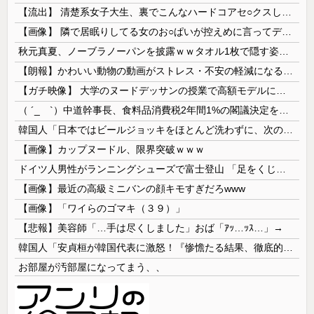
【流出】 清楚系女子大生、裏でこんなハードコアセ○クスしてたとか嘘だろ…（動画あり）
【画像】 隣で居眠りしてる女のお○ぱいが控えめに言ってデカいｗｗｗ
秋元真夏、ノーブラノーパンを披露ｗｗタオル1枚で隠す姿がほぼA●女優・・
【朗報】かわいい動物の動画がストレス・不安の軽減になる可能性。英大学の研究で実証
【ガチ映像】 大学のヌードデッサンの授業で高額モデルに依頼したら○○○が凄すぎた動画、お前らの想像の20倍は凄い
（ ´_ゝ`）中道幹事長、食料品消費税2年間1%の閣議決定を批判 → 記者「中道改革連合は食料品消費税ゼロを公約に掲げていたが？」→ 階猛氏「
韓国人「日本ではビールジョッキをほとんど洗わずに、次の客に出すんだ！ これが証拠の映像だ!!」……あー、なるほどですねー。韓国には「アレ」がないんだ？
【画像】カップヌードル、限界突破ｗｗｗ
ドイツ人男性がランニングシューズで富士登山 「足をくじいて動けない」
【画像】最近の高級ミニバンの顔キモすぎだろwww
【画像】「ワイらのゴマキ（３９）」
【悲報】美容師「…手は尽くしました」おば「ｱｯ…ｯｽ…」→
韓国人「安貞桓が韓国代表に激怒！『惨憺たる結果、徹底的な刷新が必要だ』と監督や協会を痛烈批判」
お部屋が汚部屋になってまう、、