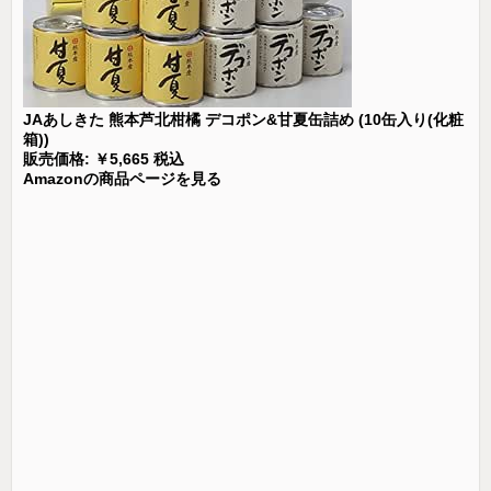
JAあしきた 熊本芦北柑橘 デコポン&甘夏缶詰め (10缶入り(化粧
箱))
販売価格: ￥5,665 税込
Amazonの商品ページを見る