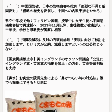
（ ´_ゝ`）中国国防省、日本の防衛白書を批判「強烈な不満と断
固反対」「侵略の歴史を反省し、中国への内政干渉をやめろ」
県立中学校で働くフィリピン国籍、授業中に女子生徒へ不同意
猥褻容疑で再逮捕へ 2023年11月以降、生徒複数が被害訴え →
半年後、学校と県教委が警察に相談
（ ´_ゝ`）消費税減税に反対の石破前総理「実現に向けて検討を
加速します、というのが公約。減税しますというのは公約じゃ
ない！」
【国旗掲揚禁止令】英イングランドのオクソン州議会「公道に
イングランド旗・英国旗の掲揚を禁止」の方針、英高等裁判所
も支持
【鼻水】お灸堂の院長先生による「鼻がつらい時の対処法」誰
でも簡単にできると話題に