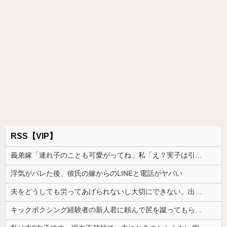
RSS【VIP】
義弟嫁「連れ子のことも可愛がってね」私「え？実子は引き取らなかったのに？」→話を聞いて唖然としてしまい…
浮気がバレた後、彼氏の嫁からのLINEと電話がヤバい
夫をどうしても労ってあげられないし大切にできない。出産した時の夫の態度に納得できなくて...
キックボクシング経験者の新人君に頼んで尻を蹴ってもらった。その時は平気だったのに終業後から座れないほど痛み…