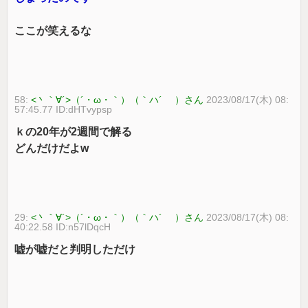
ここが笑えるな
58:
<丶｀∀´>（´・ω・｀）（｀ハ´ ）さん
2023/08/17(木) 08:
57:45.77 ID:dHTvypsp
ｋの20年が2週間で解る
どんだけだよw
29:
<丶｀∀´>（´・ω・｀）（｀ハ´ ）さん
2023/08/17(木) 08:
40:22.58 ID:n57lDqcH
嘘が嘘だと判明しただけ