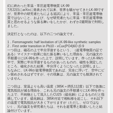
幻に終わった常温・常圧超電導物質 LK-99
7月22日にarXivに発表されて以来、世界を騒がせてきたLK-99です
が、世界中の研究者たちによる追試により、常温・常圧超電導物
質ではないこと、および、なぜ研究者たちに常温・常圧超電導物
質と思わせるような振る舞いをしたかが、わずか2週間強で判明し
ました。
決定打となったのは、以下の二つの論文です。
1．Ferromagnetic half levitation of LK-99-like synthetic samples
2．First order transition in Pb10－xCux(PO4)6O (0.9
一つ目は、磁石の上で半分浮遊するという、（超電導物質の証で
ある）マイスナー効果に似た振る舞いをした理由を、元の論文の
手順通りにLK-99を作った上で、説明しています。作ったLK-99の
中で、実際に半分浮遊するものがあったものの、磁性を測定した
ところ、磁化された結果、半分浮くようになったと説明しまし。
ちなみに、LK-99が超電導物質であれば、完全に浮いて、空中にピ
ン留めされるはずですが、その現象は、元の論文でも観測されて
いません。
二つ目は、室温よりも高い温度（385K＝摂氏112度）以下で急激に
電気抵抗が減る理由を、これも元の論文の手順通りにLK-99を作っ
た上で、不純物として混入したCU2S（硫化銅）によるものだと指
摘しています。硫化銅は、385K付近で相転移を起こし、それ以下
の温度で電気抵抗が大きく下がりますが（ただし、ゼロではな
い）、元の論文を研究者たちは、それを超電導と勘違いしたと結
論付けています。