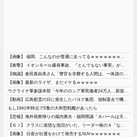
【画像】 福岡、こんなのが普通に走ってるｗｗｗｗｗｗｗｗｗｗｗｗｗｗｗｗ
【衝撃】 イオンモール爆発事故、『とんでもない事実』が判明してしまう・・・・・・
【物議】倉田真由美さん「警官を非難する人間は、一体誰の命を守りたいのか」
【画像】最新のライザ、まだイケるｗｗｗｗｗ
ウクライナ軍参謀本部「今年のロシア軍死傷者24万人…新規兵力の募集規模を上回る」！
【動画】広島慰霊の日に発生したパヨク集団、強制退去で機動隊により無事排除される
もし1941年時点で5隻の大和型戦艦があったら
【悲報】海外視察帰りの蔵内勇夫・福岡県議「ネパールは天国だった！」あまりの能天気発言で大炎上 → ｗｗｗｗｗｗｗｗｗｗｗｗｗｗ
【ＧＪ】 クラスに迷惑な池沼がいた。リーダー格のＡ「なんで支援学級に入れないんですか？」先生「背の高い低いと同じで、これも個性なの！差別は...
【画像】 日産が社運をかけて発売するSUVｗｗｗｗｗｗｗ