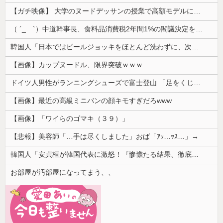
【ガチ映像】 大学のヌードデッサンの授業で高額モデルに依頼したら○○○が凄すぎた動画、お前らの想像の20倍は凄い
（ ´_ゝ`）中道幹事長、食料品消費税2年間1%の閣議決定を批判 → 記者「中道改革連合は食料品消費税ゼロを公約に掲げていたが？」→ 階猛氏「
韓国人「日本ではビールジョッキをほとんど洗わずに、次の客に出すんだ！ これが証拠の映像だ!!」……あー、なるほどですねー。韓国には「アレ」がないんだ？
【画像】カップヌードル、限界突破ｗｗｗ
ドイツ人男性がランニングシューズで富士登山 「足をくじいて動けない」
【画像】最近の高級ミニバンの顔キモすぎだろwww
【画像】「ワイらのゴマキ（３９）」
【悲報】美容師「…手は尽くしました」おば「ｱｯ…ｯｽ…」→
韓国人「安貞桓が韓国代表に激怒！『惨憺たる結果、徹底的な刷新が必要だ』と監督や協会を痛烈批判」
お部屋が汚部屋になってまう、、