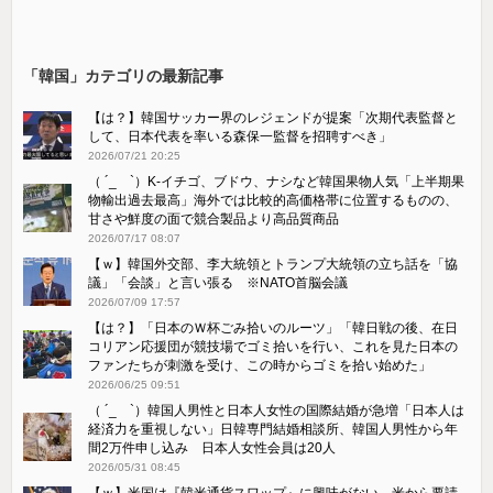
「韓国」カテゴリの最新記事
【は？】韓国サッカー界のレジェンドが提案「次期代表監督と
して、日本代表を率いる森保一監督を招聘すべき」
2026/07/21 20:25
（ ´_ゝ`）K-イチゴ、ブドウ、ナシなど韓国果物人気「上半期果
物輸出過去最高」海外では比較的高価格帯に位置するものの、
甘さや鮮度の面で競合製品より高品質商品
2026/07/17 08:07
【ｗ】韓国外交部、李大統領とトランプ大統領の立ち話を「協
議」「会談」と言い張る ※NATO首脳会議
2026/07/09 17:57
【は？】「日本のＷ杯ごみ拾いのルーツ」「韓日戦の後、在日
コリアン応援団が競技場でゴミ拾いを行い、これを見た日本の
ファンたちが刺激を受け、この時からゴミを拾い始めた」
2026/06/25 09:51
（ ´_ゝ`）韓国人男性と日本人女性の国際結婚が急増「日本人は
経済力を重視しない」日韓専門結婚相談所、韓国人男性から年
間2万件申し込み 日本人女性会員は20人
2026/05/31 08:45
【ｗ】米国は『韓米通貨スワップ』に興味がない、米から要請