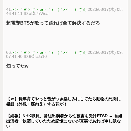
41:
<丶｀∀´>（´・ω・｀）（｀ハ´ ）さん
2023/08/17(木) 08:
46:41.11 ID:aDL4rWca
超電導BTSが歌って踊れば全て解決するだろ
66:
<丶｀∀´>（´・ω・｀）（｀ハ´ ）さん
2023/08/17(木) 09:
07:41.40 ID:6OIcJa10
知ってたw
【ｗ】長年育てやっと蕾がつき楽しみにしてたら動物の死肉に
擬態（外観・腐肉臭）する花が！
【続報】NHK職員、番組出演者から性被害を受けPTSD → 番組
出演者「飲酒していたため記憶にないが真実であれば申し訳な
い」