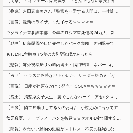
【衝撃】 イオンモール爆発事故、『とんでもない事実』が判明してしまう・・・・・・
【物議】倉田真由美さん「警官を非難する人間は、一体誰の命を守りたいのか」
【画像】最新のライザ、まだイケるｗｗｗｗｗ
ウクライナ軍参謀本部「今年のロシア軍死傷者24万人…新規兵力の募集規模を上回る」！
【動画】広島慰霊の日に発生したパヨク集団、強制退去で機動隊により無事排除される
もし1941年時点で5隻の大和型戦艦があったら
【悲報】海外視察帰りの蔵内勇夫・福岡県議「ネパールは天国だった！」あまりの能天気発言で大炎上 → ｗｗｗｗｗｗｗｗｗｗｗｗｗｗ
【ＧＪ】 クラスに迷惑な池沼がいた。リーダー格のＡ「なんで支援学級に入れないんですか？」先生「背の高い低いと同じで、これも個性なの！差別は...
【画像】 日産が社運をかけて発売するSUVｗｗｗｗｗｗｗ
【流出】 清楚系女子大生、裏でこんなハードコアセ○クスしてたとか嘘だろ…（動画あり）
【画像】 隣で居眠りしてる女のお○ぱいが控えめに言ってデカいｗｗｗ
秋元真夏、ノーブラノーパンを披露ｗｗタオル1枚で隠す姿がほぼA●女優・・
【朗報】かわいい動物の動画がストレス・不安の軽減になる可能性。英大学の研究で実証