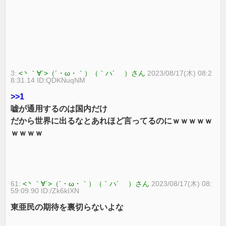
3:
<丶｀∀´>（´・ω・｀）（｀ハ´ ）さん
2023/08/17(木) 08:2
8:31.14 ID:QDKNuqNM
>>1
嘘が通用するのは国内だけ
だから世界に出るなとあれほど言ってるのにｗｗｗｗｗ
ｗｗｗｗ
61:
<丶｀∀´>（´・ω・｀）（｀ハ´ ）さん
2023/08/17(木) 08:
59:09.90 ID:/Zk6kIXN
東亜民の期待を裏切らないよな