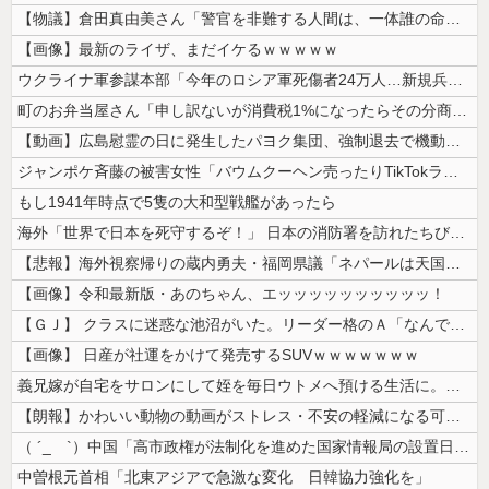
【物議】倉田真由美さん「警官を非難する人間は、一体誰の命を守りたいのか...
【画像】最新のライザ、まだイケるｗｗｗｗｗ
ウクライナ軍参謀本部「今年のロシア軍死傷者24万人…新規兵力の募集規模...
町のお弁当屋さん「申し訳ないが消費税1%になったらその分商品代を値上げ...
【動画】広島慰霊の日に発生したパヨク集団、強制退去で機動隊により無事排...
ジャンポケ斉藤の被害女性「バウムクーヘン売ったりTikTokライブして...
もし1941年時点で5隻の大和型戦艦があったら
海外「世界で日本を死守するぞ！」 日本の消防署を訪れたちびっ子集団が世...
【悲報】海外視察帰りの蔵内勇夫・福岡県議「ネパールは天国だった！」あま...
【画像】令和最新版・あのちゃん、エッッッッッッッッッッ！
【ＧＪ】 クラスに迷惑な池沼がいた。リーダー格のＡ「なんで支援学級に入...
【画像】 日産が社運をかけて発売するSUVｗｗｗｗｗｗｗ
義兄嫁が自宅をサロンにして姪を毎日ウトメへ預ける生活に。数年後、そのツ...
【朗報】かわいい動物の動画がストレス・不安の軽減になる可能性。英大学の...
（ ´_ゝ`）中国「高市政権が法制化を進めた国家情報局の設置日が7月3...
中曽根元首相「北東アジアで急激な変化 日韓協力強化を」