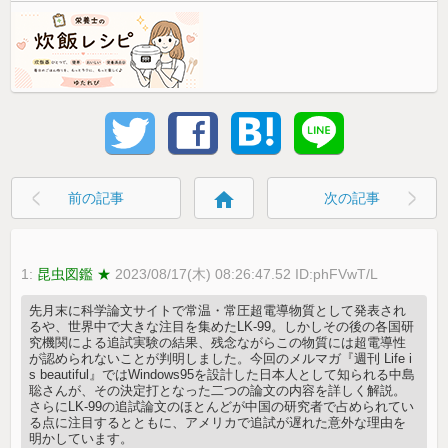
home
前の記事
次の記事
1:
昆虫図鑑 ★
2023/08/17(木) 08:26:47.52 ID:phFVwT/L
先月末に科学論文サイトで常温・常圧超電導物質として発表され
るや、世界中で大きな注目を集めたLK-99。しかしその後の各国研
究機関による追試実験の結果、残念ながらこの物質には超電導性
が認められないことが判明しました。今回のメルマガ『週刊 Life i
s beautiful』ではWindows95を設計した日本人として知られる中島
聡さんが、その決定打となった二つの論文の内容を詳しく解説。
さらにLK-99の追試論文のほとんどが中国の研究者で占められてい
る点に注目するとともに、アメリカで追試が遅れた意外な理由を
明かしています。