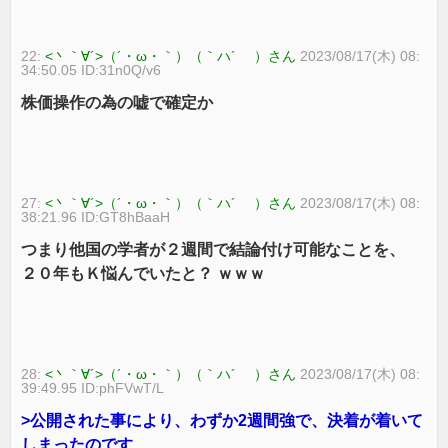
22:
<丶｀∀´>（´・ω・｀）（｀ハ´ ）さん
2023/08/17(木) 08:
34:50.05 ID:31n0Q/v6
株価操作の為の嘘で確定か
27:
<丶｀∀´>（´・ω・｀）（｀ハ´ ）さん
2023/08/17(木) 08:
38:21.96 ID:GT8hBaaH
つまり他国の学者が２週間で結論付け可能なことを、
２０年もＫ悩んでいたと？ ｗｗｗ
28:
<丶｀∀´>（´・ω・｀）（｀ハ´ ）さん
2023/08/17(木) 08:
39:49.95 ID:phFVwT/L
>公開された事により、わずか2週間強で、決着が着いて
しまったのです