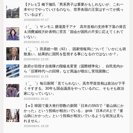
【テレビ】橋下徹氏「男系男子は重要かもしれないが、これ一
本やりでやっていけるのなら、世界各国の王室はすべてが残っ
ているはず」
2026/08/03 07:17
（ ´_ゝ`）サンモニ 膳場貴子アナ 高市首相の支持率下落の発言
＆消費減税方針表明に苦言「国会が国民の不安に応えてくれて
いない」
2026/08/02 20:43
（ ´_ゝ`）田原総一朗（92）、国家情報局について「いかにも胡
散臭い。結果的に国民を監視する事になるのではないか？」
2026/08/02 12:05
政府が目指す自衛隊の階級名変更（国際標準化）、自民党内か
ら「旧軍時代への回帰」など異論が噴出し実現困難に
2026/08/02 11:19
（ ´_ゝ`）毎日新聞「見てられない。高市早苗首相は政治が下手
くそすぎる。30年も国会議員をやっているのに、そもそも政治
家になっていない」
2026/08/01 20:41
【ｗ】韓国で最大発行部数の新聞「日本のSNSで『釜山病にか
かった』という投稿が相次いでいる」 grok「日本のX上で『釜
山病にかかった』という投稿が相次いでいるような状況は見ら
れません」
2026/08/01 16:26