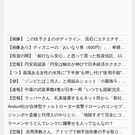
【画像】 この佳子さまのボディライン、流石にエチエチすぎやろ！
【画像あり】ディズニーの「おいなり巻（600円）」、卑猥すぎて賛否両論ｗｗｗｗｗ
【投資の闇】「銀行なら安心」と思って買った投資信託、11年後に確認した結果……
【悲報】円安容認派「円安は輸出が伸びで日本経済ホクホク！」⇒ 世界に売る物が無さすぎて輸出額で韓国に惨敗・・・
【 つ 】面識ある女性の水筒に"下半身"を押し付け"使用不能"にした疑い 66歳男を「器物損壊」容疑で逮捕 札幌市
【🧟】「ゾンビたばこ売人」と肩組みショット「小園海斗」に注がれる“厳しい視線” 「レギュラー剥奪も選択肢のひとつに」
【速報】中露の武装軍艦4隻が日本一周『いつでも国家沈没させられるぞ』
【悲報】ラッパーさん、札束披露するもネット民から「新社会人の初ボーナスくらいしかない」と笑われる
Anduril社が自律型ティルトローター攻撃ドローンのコンセプトで衝撃を与える！
ジャンポケ斎藤と代理人のやりとり、「地獄すぎて完全にコントになってる……」と衝撃を受ける人が続出中
ラーメンやうどんでレンゲに麺乗せる人ってなんなの？
【悲報】 吉岡里帆さん、アドリブで相手役俳優の手を取りお○ぱいに押し当てる