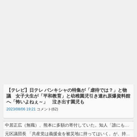
【テレビ】日テレ バンキシャの特集が「虐待では？」と物
議 女子大生が「平和教育」と幼稚園児引き連れ原爆資料館
へ「怖いよねぇ～」 泣き出す園児も
2023/08/06 19:21
コメント(62)
中居正広（無職）、熊本に多額の寄付していた。知人「誰にも知られなくても...
元区議団長 「共産党は義援金を被災地に持ってはいく。が、持って行った先...