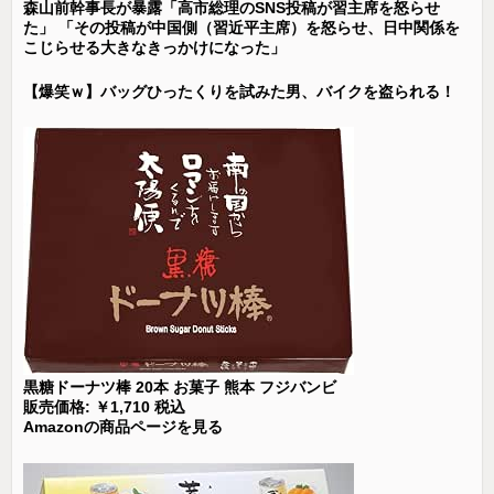
森山前幹事長が暴露「高市総理のSNS投稿が習主席を怒らせ
た」 「その投稿が中国側（習近平主席）を怒らせ、日中関係を
こじらせる大きなきっかけになった」
【爆笑ｗ】バッグひったくりを試みた男、バイクを盗られる！
黒糖ドーナツ棒 20本 お菓子 熊本 フジバンビ
販売価格: ￥1,710 税込
Amazonの商品ページを見る