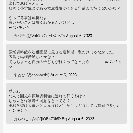
出してあげるとか…
せめて小学生とかある程度理解ができる年齢まで待てないかな？
やってる事は虐待だよ…
言いたいことは凄くわかるんだけど…
#バンキシャ
— カバ子 (@VabXikCdEfz4J5O)
August 6, 2023
原爆資料館を幼稚園児に見せる違和感、私だけじゃなかった。
広島は結構普通なのかな？
でもちょっと自分の子どもが行くってなったら…………
#バンキシ
ャ
— すぬぴ (@chontoshi)
August 6, 2023
酷いわ
なんで園児を原爆資料館に連れて行くわけ？
ちゃんと保護者の同意をとってる？
平和学習は大事だとは思うけど、そこはどうしても賛同できない
#
バンキシャ
— はらぺこ (@vjVjIOBa70h5XEr)
August 6, 2023