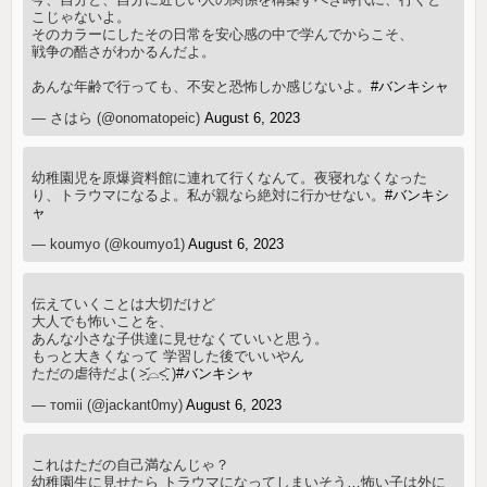
こじゃないよ。
そのカラーにしたその日常を安心感の中で学んでからこそ、
戦争の酷さがわかるんだよ。
あんな年齢で行っても、不安と恐怖しか感じないよ。
#バンキシャ
— さはら (@onomatopeic)
August 6, 2023
幼稚園児を原爆資料館に連れて行くなんて。夜寝れなくなった
り、トラウマになるよ。私が親なら絶対に行かせない。
#バンキシ
ャ
— koumyo (@koumyo1)
August 6, 2023
伝えていくことは大切だけど
大人でも怖いことを、
あんな小さな子供達に見せなくていいと思う。
もっと大きくなって 学習した後でいいやん
ただの虐待だよ( ˃̣̣̥᷄⌓˂̣̣̥᷅ )
#バンキシャ
— тomii (@jackant0my)
August 6, 2023
これはただの自己満なんじゃ？
幼稚園生に見せたら トラウマになってしまいそう…怖い子は外に