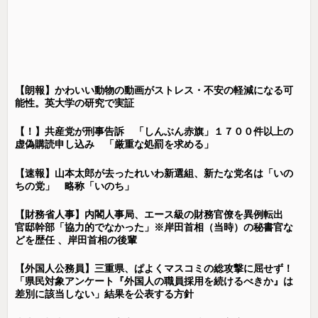
【朗報】かわいい動物の動画がストレス・不安の軽減になる可
能性。英大学の研究で実証
【！】共産党が刑事告訴 「しんぶん赤旗」１７００件以上の
虚偽購読申し込み 「厳重な処罰を求める」
【速報】山本太郎が去ったれいわ新選組、新たな党名は「いの
ちの党」 略称「いのち」
【財務省人事】内閣人事局、エース級の財務官僚を異例転出
官邸幹部「協力的でなかった」※岸田首相（当時）の秘書官な
どを歴任 、岸田首相の後輩
【外国人公務員】三重県、ぱよくマスコミの総攻撃に屈せず！
「県民対象アンケート『外国人の職員採用を続けるべきか』は
差別に該当しない」結果を公表する方針