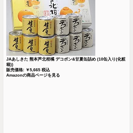
JAあしきた 熊本芦北柑橘 デコポン&甘夏缶詰め (10缶入り(化粧
箱))
販売価格: ￥5,665 税込
Amazonの商品ページを見る