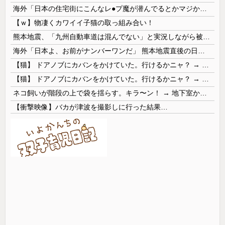
海外「日本の住宅街にこんなレ●プ魔が潜んでるとかマジかよ…さすがHENTAIの国…」
【ｗ】物凄くカワイイ子猫の取っ組み合い！
熊本地震、「九州自動車道は混んでない」と実況しながら被災地へ向かう有名アナなどに批判殺到 全国紙記者「最新の状況をいち早く伝えることは報道機関としての責務」「情報を取り上げることには大きな意義がある」
海外「日本よ、お前がナンバーワンだ」 熊本地震直後の日本の対応のスピードに世界が衝撃
【猫】 ドアノブにカバンをかけていた。行けるかニャ？ → 猫はこうなります…
【猫】 ドアノブにカバンをかけていた。行けるかニャ？ → 猫はこうなります…
ネコ飼いが階段の上で袋を揺らす。キラ〜ン！ → 地下室からヤツが現れる…
【衝撃映像】バカが津波を撮影しに行った結果…