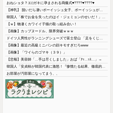
おねショタ？エ□ガキに孕まされる両儀式♥️????♥️????♥️
【神乳】 脱いだら凄いボーイッシュ女子、ボーイッシュがどうでも良くなる ”お○ぱい” がこちらｗｗｗｗｗ
韓国人「株でお金を失ったのはイ・ジェミョンのせいだ！」として支持率が右肩下がりに……まあ、本当にその側面があるので救えないんですが
【ｗ】物凄くカワイイ子猫の取っ組み合い！
【画像】カップヌードル、限界突破ｗｗｗ
ドイツ人男性がランニングシューズで富士登山 「足をくじいて動けない」
【画像】最近の高級ミニバンの顔キモすぎだろwww
【画像】「ワイらのゴマキ（３９）」
【悲報】美容師「…手は尽くしました」おば「ｱｯ…ｯｽ…」→
韓国人「安貞桓が韓国代表に激怒！『惨憺たる結果、徹底的な刷新が必要だ』と監督や協会を痛烈批判」
お部屋が汚部屋になってまう、、