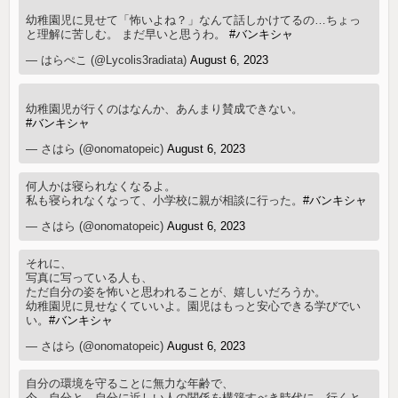
幼稚園児に見せて「怖いよね？」なんて話しかけてるの…ちょっ
と理解に苦しむ。 まだ早いと思うわ。
#バンキシャ
— はらぺこ (@Lycolis3radiata)
August 6, 2023
幼稚園児が行くのはなんか、あんまり賛成できない。
#バンキシャ
— さはら (@onomatopeic)
August 6, 2023
何人かは寝られなくなるよ。
私も寝られなくなって、小学校に親が相談に行った。
#バンキシャ
— さはら (@onomatopeic)
August 6, 2023
それに、
写真に写っている人も、
ただ自分の姿を怖いと思われることが、嬉しいだろうか。
幼稚園児に見せなくていいよ。園児はもっと安心できる学びでい
い。
#バンキシャ
— さはら (@onomatopeic)
August 6, 2023
自分の環境を守ることに無力な年齢で、
今、自分と、自分に近しい人の関係を構築すべき時代に、行くと