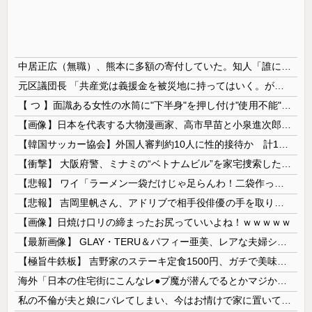
中居正広（無職）、熊本に多額の寄付していた。知人「誰にも知られなくてもいい、と公表してない」
元区議団長 「共産党は義援金を被災地に持ってはいく。が、持って行った先で党の活動のために使う」 日本共産党「事実ではありません」
【 つ 】面識ある女性の水筒に"下半身"を押し付け"使用不能"にした疑い 66歳男を「器物損壊」容疑で逮捕 札幌市
【画像】日本を代表する大物漫画家、高市早苗と小泉進次郎にガチギレ 痛烈な風刺漫画を投稿
【韓国サッカー協会】外国人審判約10人に性的接待か 計1496回、約2億ウォン（約2200万円）
【衝撃】 大阪府警、ミナミの“ベトナムビル”を家宅捜索した結果・・・・・・
【悲報】 ワイ「ラーメン一袋だけじゃ足らんわ！二袋作ったろ！」→結果ｗｗｗ
【悲報】 吉岡里帆さん、アドリブで相手役俳優の手を取りお○ぱいに押し当てる
【画像】日焼け口リの締まったお尻っていいよね！ｗｗｗｗｗ
【最新画像】 GLAY・TERU＆パフィー亜美、レアな夫婦ショットを公開してしまう！
【極旨牛鉄板】 吉野家のステーキ定食1500円、ガチで美味そうｗｗｗ
海外「日本の住宅街にこんなレ●プ魔が潜んでるとかマジかよ…さすがHENTAIの国…」
私の不倫が夫と娘にバレてしまい、今はお情けで家に置いてもらっている状態です。行為を娘に見られていたなんて全く気付きませんでした。娘の「汚...