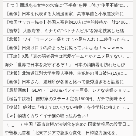
【 つ 】面識ある女性の水筒に"下半身"を押し付け"使用不能"にした疑...
【画像】日本を代表する大物漫画家、高市早苗と小泉進次郎にガチギレ 痛烈...
【韓国サッカー協会】外国人審判約10人に性的接待か 計1496回、約2...
【衝撃】 大阪府警、ミナミの“ベトナムビル”を家宅捜索した結果・・・・...
【悲報】 ワイ「ラーメン一袋だけじゃ足らんわ！二袋作ったろ！」→結果ｗ...
【画像】日焼け口リの締まったお尻っていいよね！ｗｗｗｗｗ
【正論】X民「真の弱者男性は恋愛ゲームとかアニメ見てない。本当の闇を見...
海外「世界で日本を死守するぞ！」 日本の消防署を訪れたちびっ子集団が世...
【速報】北海道江別大学生殺人事件、主犯格の川口被告(19)に無期懲役の...
【画像】日本さん、避難所が各国と比べて優秀過ぎると話題に
【最新画像】 GLAY・TERU＆パフィー亜美、レアな夫婦ショットを公...
【極旨牛鉄板】 吉野家のステーキ定食1500円、ガチで美味そうｗｗｗ
【復讐】 絶対に「植えてはいけない植物」を小学校に植えた→20年経って...
【ｗ】物凄くカワイイ子猫の取っ組み合い！
（ ´_ゝ`）中国「高市政権が法制化を進めた国家情報局の設置日が7月3...
中曽根元首相「北東アジアで急激な変化 日韓協力強化を」