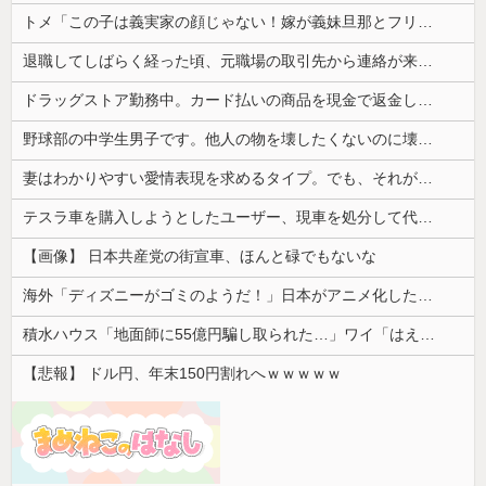
トメ「この子は義実家の顔じゃない！嫁が義妹旦那とフリンしたのよ！」私「DNA鑑定します？」義妹旦那「もちろんです」→結果…
退職してしばらく経った頃、元職場の取引先から連絡が来た。話を聞くと納得できない内容で…
ドラッグストア勤務中。カード払いの商品を現金で返金してほしいと言い張る女性客。断っても引き下がらず、その後まさかの展開に…
野球部の中学生男子です。他人の物を壊したくないのに壊してしまいます
妻はわかりやすい愛情表現を求めるタイプ。でも、それが苦手な俺との温度差が少しずつ広がってしまい…
テスラ車を購入しようとしたユーザー、現車を処分して代金を支払い、平日の納車日に予定を合わせた結果……
【画像】 日本共産党の街宣車、ほんと碌でもないな
海外「ディズニーがゴミのようだ！」日本がアニメ化した米人気SF作品に絶賛の声が殺到中
積水ハウス「地面師に55億円騙し取られた…」ワイ「はえーかわいそう…会社滅茶苦茶やろなぁ」
【悲報】 ドル円、年末150円割れへｗｗｗｗｗ