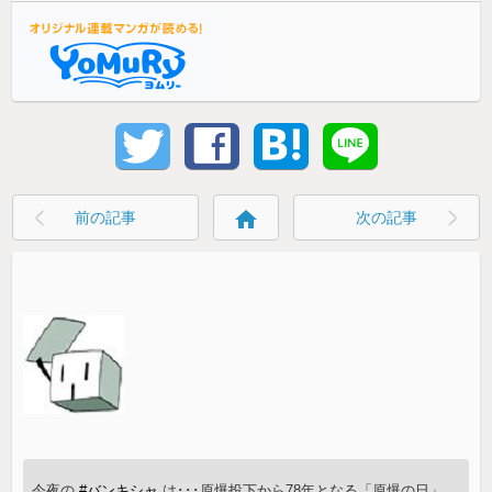
home
前の記事
次の記事
今夜の
#バンキシャ
は･･･原爆投下から78年となる「原爆の日」。