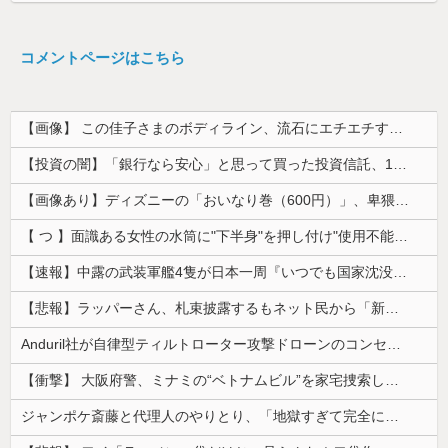
コメントページはこちら
【画像】 この佳子さまのボディライン、流石にエチエチすぎやろ！
【投資の闇】「銀行なら安心」と思って買った投資信託、11年後に確認した結果……
【画像あり】ディズニーの「おいなり巻（600円）」、卑猥すぎて賛否両論ｗｗｗｗｗ
【 つ 】面識ある女性の水筒に"下半身"を押し付け"使用不能"にした疑い 66歳男を「器物損壊」容疑で逮捕 札幌市
【速報】中露の武装軍艦4隻が日本一周『いつでも国家沈没させられるぞ』
【悲報】ラッパーさん、札束披露するもネット民から「新社会人の初ボーナスくらいしかない」と笑われる
Anduril社が自律型ティルトローター攻撃ドローンのコンセプトで衝撃を与える！
【衝撃】 大阪府警、ミナミの“ベトナムビル”を家宅捜索した結果・・・・・・
ジャンポケ斎藤と代理人のやりとり、「地獄すぎて完全にコントになってる……」と衝撃を受ける人が続出中