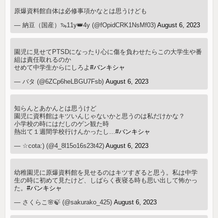
原爆資料館自体は必修事項かなとは思うけども
— 納豆（国産）🦦11y👑4y (@fOpidCRK1NsMf03)
August 6, 2023
園児に見せてPTSDになったり心に傷を負わせたらこの大学生や番
組は責任取れるのか
せめて中学生からにしろよ
#バンキシャ
— バタ (@6ZCp6heLBGU7Fsb)
August 6, 2023
知らんとあかんとは思うけど
園児に資料館はキツいんじゃないかと思うのは私だけかな？
小学校の時にはだしのゲン観た時
熱出て１週間学校行けんかったし…
#バンキシャ
— ☆cota:) (@4_8l15o16s23t42)
August 6, 2023
幼稚園児に原爆資料館を見せるのはキツすぎると思う。私は中学
生の時に初めて見たけど、しばらく夜寝る時も思い出して怖かっ
た。
#バンキシャ
— さくらこ🌸🍃 (@sakurako_425)
August 6, 2023