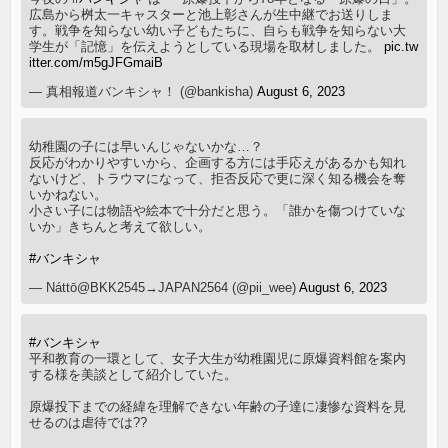
広島から桝太一キャスターと池上彰さんが生中継でお送りしま
す。戦争を知らない幼い子どもたちに、自らも戦争を知らない大
学生が「記憶」を伝えようとしている現場を取材しました。
pic.tw
itter.com/m5gJFGmaiB
— 真相報道バンキシャ！ (@bankisha)
August 6, 2023
幼稚園の子には早いんじゃないかな…？
反応がわかりやすいから、企画する方には手応えがあるかも知れ
ないけど、トラウマになって、拒否反応で更に深く知る機会を奪
いかねない。
小さい子には物語や絵本で十分だと思う。「誰かを傷つけていな
いか」きちんと考えて欲しい。
#バンキシャ
— Náttō@BKK2545→JAPAN2564 (@pii_wee)
August 6, 2023
#バンキシャ
平和教育の一環として、女子大生が幼稚園児に原爆資料館を案内
する様を美談として紹介していた。
原爆投下までの経緯を理解できない年齢の子達に凄惨な資料を見
せるのは虐待では??