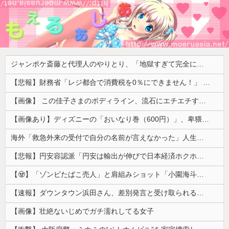
ジャンポケ斎藤と代理人のやりとり、「地獄すぎて完全にコントになってる……」と衝撃を受ける人が続出中
【悲報】財務省「レジ都合で消費税を0％にできません！」 → X民「指定ゴミ袋を買ってレシート見たら消費税はゼロになるんだけど？」ｗｗｗｗｗｗｗｗｗｗｗｗｗｗ
【画像】 この佳子さまのボディライン、流石にエチエチすぎやろ！
【画像あり】ディズニーの「おいなり巻（600円）」、卑猥すぎて賛否両論ｗｗｗｗｗ
海外「救急外来の受付で自分の名前が言えなかった」人生で一番痛かったものを聞いた結果…
【悲報】円安容認派「円安は輸出が伸びで日本経済ホクホク！」⇒ 世界に売る物が無さすぎて輸出額で韓国に惨敗・・・
【🧟】「ゾンビたばこ売人」と肩組みショット「小園海斗」に注がれる“厳しい視線” 「レギュラー剥奪も選択肢のひとつに」
【速報】ダウンタウン浜田さん、差別発言と受け取られる一言で炎上ｗｗｗｗｗｗ
【画像】壮絶ないじめでガチ濡れしてる女子