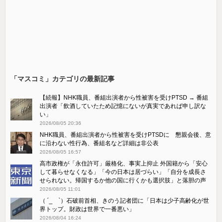
「マスコミ」カテゴリの最新記事
【続報】NHK職員、番組出演者から性被害を受けPTSD → 番組
出演者「飲酒していたため記憶にないが真実であれば申し訳な
い」
2026/08/05 20:36
NHK職員、番組出演者から性被害を受けPTSDに 懇親会後、意
に沿わない性行為、番組名など詳細は非公表
2026/08/05 16:57
高市政権が「永住許可」厳格化、事実上抑止 外国籍から「安心
して暮らせなくなる」「今の日本は居づらい」「自分を成長さ
せられない。帰国するか他の国に行くかも選択肢」と落胆の声
2026/08/05 11:01
（ ´_ゝ`）石破前首相、きのう記者団に「日本は少子高齢化が世
界トップ。財政は世界で一番悪い」
2026/08/04 16:24