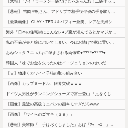
【悲報】 ワイ「ラーメン一袋だけじゃ足らんわ！二袋作ったろ！」→結果ｗｗｗ
【悲報】 吉岡里帆さん、アドリブで相手役俳優の手を取りお○ぱいに押し当てる
【最新画像】 GLAY・TERU＆パフィー亜美、レアな夫婦ショットを公開してしまう！
海外「日本の住宅街にこんなレ●プ魔が潜んでるとかマジかよ…さすがHENTAIの国…」
私の不倫が夫と娘にバレてしまい、今はお情けで家に置いてもらっている状態です。行為を娘に見られていたなんて全く気付きませんでした。娘の「汚...
おねショタ？エ□ガキに孕まされる両儀式♥️????♥️????♥️
韓国人「株でお金を失ったのはイ・ジェミョンのせいだ！」として支持率が右肩下がりに……まあ、本当にその側面があるので救えないんですが
【ｗ】物凄くカワイイ子猫の取っ組み合い！
【画像】カップヌードル、限界突破ｗｗｗ
ドイツ人男性がランニングシューズで富士登山 「足をくじいて動けない」
【画像】最近の高級ミニバンの顔キモすぎだろwww
【画像】「ワイらのゴマキ（３９）」
【悲報】美容師「…手は尽くしました」おば「ｱｯ…ｯｽ…」→