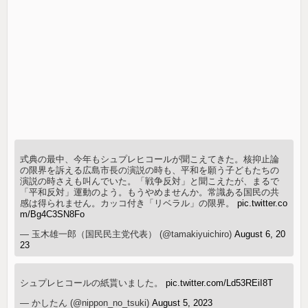
式典の最中、今年もシュプレヒコールが聞こえてきた。核抑止論
の限界を訴える広島市長の演説の時も、平和を願う子どもたちの
演説の時さえも叫んでいた。「戦争反対」と聞こえたが、まるで
「平和反対」運動のよう。もうやめませんか。常識ある国民の共
感は得られません。カッコ付き「リベラル」の限界。
pic.twitter.co
m/Bg4C3SN8Fo
— 玉木雄一郎（国民民主党代表） (@tamakiyuichiro)
August 6, 20
23
シュプレヒコールの紙貰いました。
pic.twitter.com/Ld53REiI8T
— かしたん (@nippon_no_tsuki)
August 5, 2023