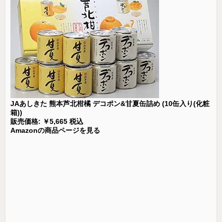
JAあしきた 熊本芦北柑橘 デコポン&甘夏缶詰め (10缶入り(化粧
箱))
販売価格: ￥5,665 税込
Amazonの商品ページを見る