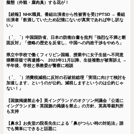
擬態（外観・腐肉臭）する花が！
【続報】NHK職員、番組出演者から性被害を受けPTSD → 番組
出演者「飲酒していたため記憶にないが真実であれば申し訳な
い」
（ ´_ゝ`）中国国防省、日本の防衛白書を批判「強烈な不満と断
固反対」「侵略の歴史を反省し、中国への内政干渉をやめろ」
県立中学校で働くフィリピン国籍、授業中に女子生徒へ不同意
猥褻容疑で再逮捕へ 2023年11月以降、生徒複数が被害訴え →
半年後、学校と県教委が警察に相談
（ ´_ゝ`）消費税減税に反対の石破前総理「実現に向けて検討を
加速します、というのが公約。減税しますというのは公約じゃ
ない！」
【国旗掲揚禁止令】英イングランドのオクソン州議会「公道に
イングランド旗・英国旗の掲揚を禁止」の方針、英高等裁判所
も支持
【鼻水】お灸堂の院長先生による「鼻がつらい時の対処法」誰
でも簡単にできると話題に