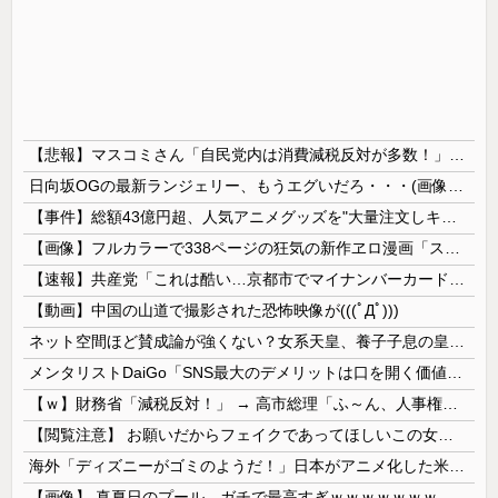
【悲報】マスコミさん「自民党内は消費減税反対が多数！」 → 自民党議員の内部暴露で嘘が完全発覚 → ｗｗｗｗｗｗｗｗｗｗｗｗｗｗ
日向坂OGの最新ランジェリー、もうエグいだろ・・・(画像どーん)
【事件】総額43億円超、人気アニメグッズを"大量注文しキャンセル"女逮捕…ネット「オンラインショップを売り切れ状態にして商品相場を操作してたので...
【画像】フルカラーで338ページの狂気の新作ヱロ漫画「スパ・カイラクーア4」発売から2週間で7万部売れるｗｗｗｗｗ
【速報】共産党「これは酷い…京都市でマイナンバーカードを持たない29万人がポイント給付事業から排除された」
【動画】中国の山道で撮影された恐怖映像が(((ﾟДﾟ)))
ネット空間ほど賛成論が強くない？女系天皇、養子子息の皇位継承など…皇室のあり方に関する意識調査で見えた意外な結果とは
メンタリストDaiGo「SNS最大のデメリットは口を開く価値がない奴が発信できるようになったこと」
【ｗ】財務省「減税反対！」 → 高市総理「ふ～ん、人事権発動ね？」 → 結果 ｗｗｗｗｗｗｗｗｗｗ
【閲覧注意】 お願いだからフェイクであってほしいこの女児の動画、本物だった…
海外「ディズニーがゴミのようだ！」日本がアニメ化した米人気SF作品に絶賛の声が殺到中
【画像】 真夏日のプール、ガチで最高すぎｗｗｗｗｗｗｗｗｗｗ