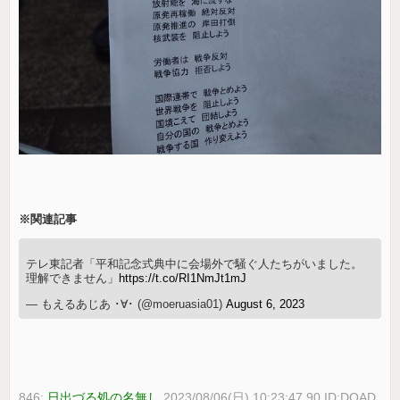
※関連記事
テレ東記者「平和記念式典中に会場外で騒ぐ人たちがいました。
理解できません」
https://t.co/RI1NmJt1mJ
— もえるあじあ ･∀･ (@moeruasia01)
August 6, 2023
846:
日出づる処の名無し
2023/08/06(日) 10:23:47.90 ID:DQAD