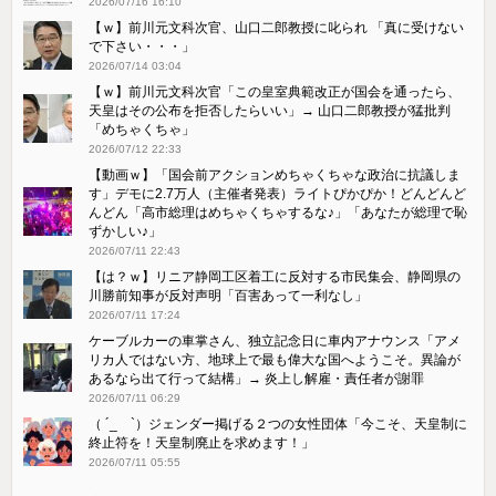
2026/07/16 16:10
【ｗ】前川元文科次官、山口二郎教授に叱られ 「真に受けない
で下さい・・・」
2026/07/14 03:04
【ｗ】前川元文科次官「この皇室典範改正が国会を通ったら、
天皇はその公布を拒否したらいい」→ 山口二郎教授が猛批判
「めちゃくちゃ」
2026/07/12 22:33
【動画ｗ】「国会前アクションめちゃくちゃな政治に抗議しま
す」デモに2.7万人（主催者発表）ライトぴかぴか！どんどんど
んどん「高市総理はめちゃくちゃするな♪」「あなたが総理で恥
ずかしい♪」
2026/07/11 22:43
【は？ｗ】リニア静岡工区着工に反対する市民集会、静岡県の
川勝前知事が反対声明「百害あって一利なし」
2026/07/11 17:24
ケーブルカーの車掌さん、独立記念日に車内アナウンス「アメ
リカ人ではない方、地球上で最も偉大な国へようこそ。異論が
あるなら出て行って結構」→ 炎上し解雇・責任者が謝罪
2026/07/11 06:29
（ ´_ゝ`）ジェンダー掲げる２つの女性団体「今こそ、天皇制に
終止符を！天皇制廃止を求めます！」
2026/07/11 05:55