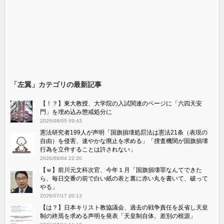
「左翼」カテゴリの最新記事
【！？】東大教授、大学院の入試関連のページに「六四天安
門」を埋め込み懲戒処分に
2026/08/05 09:43
憲法研究者199人が声明「国旗損壊処罰法は憲法21条（表現の
自由）を侵害、速やかな廃止を求める」「捜査機関が国旗損壊
行為を立件することは許されない」
2026/08/04 22:20
【ｗ】前川元文科次官、今年１月「国旗損壊罪なんてできた
ら、毎日交番の前で白い紙の表と裏に赤い丸を書いて、破って
やる」
2026/07/17 20:13
【は？】日本キリスト教協議会、過去の戦争責任を反省し天皇
制の終焉を求める声明を発表「天皇制自体、差別の根源」