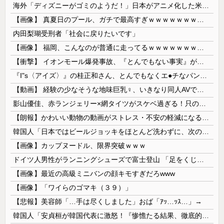
海外「ディズニーがゴミのようだ！」日本がアニメ化した米人気SF作品に絶賛の声が殺到中
【画像】 真夏日のプール、ガチで最高すぎｗｗｗｗｗｗｗｗｗｗ
内田梨瑚受刑者「社会に戻りたいです」
【画像】 福岡、こんなのが普通に走ってるｗｗｗｗｗｗｗｗｗｗｗｗｗｗｗｗ
【衝撃】 イオンモール爆発事故、『とんでもない事実』が判明してしまう・・・・・・
『I"s〈アイズ〉』の桂正和さん、とんでもなくエ●チなパンツを描く。これもう芸術だろ
【動画】 経験の少なそうな地味巨乳♀、いきなり同人AVで生挿入セッ○スしてしまう。 日本終わりすぎだろ・・・
影山優佳、赤ランジェリー×網タイツがスケベ過ぎる！只の痴女だろ・・・
【朗報】かわいい動物の動画がストレス・不安の軽減になる可能性。英大学の研究で実証
韓国人「日本ではビールジョッキをほとんど洗わずに、次の客に出すんだ！ これが証拠の映像だ!!」……あー、なるほどですねー。韓国には「アレ」がないんだ？
【画像】カップヌードル、限界突破ｗｗｗ
ドイツ人男性がランニングシューズで富士登山 「足をくじいて動けない」
【画像】最近の高級ミニバンの顔キモすぎだろwww
【画像】「ワイらのゴマキ（３９）」
【悲報】美容師「…手は尽くしました」おば「ｱｯ…ｯｽ…」→
韓国人「安貞桓が韓国代表に激怒！『惨憺たる結果、徹底的な刷新が必要だ』と監督や協会を痛烈批判」