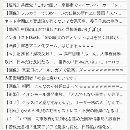
【速報】共産党「これは酷い…京都市でマイナンバーカードを持たない29万...
【画像】フルカラーで338ページの狂気の新作ヱロ漫画「スパ・カイラクー...
ネット空間ほど賛成論が強くない？女系天皇、養子子息の皇位継承など…皇室...
【動画】中国の山道で撮影された恐怖映像が(((ﾟДﾟ)))
メンタリストDaiGo「SNS最大のデメリットは口を開く価値がない奴が...
【画像】露悪アニメ化ブーム、はじまるｗｗｗｗ
【ｗ】財務省「減税反対！」 → 高市総理「ふ～ん、人事権発動ね？」 →...
欧州「日本だけ反則だろ…」 世界の『日本びいき』にヨーロッパ全土から不...
【画像】 真夏日のプール、ガチで最高すぎｗｗｗｗｗｗｗｗｗｗ
内田梨瑚受刑者「社会に戻りたいです」
【画像】 福岡、こんなのが普通に走ってるｗｗｗｗｗｗｗｗｗｗｗｗｗｗｗ...
【衝撃】 イオンモール爆発事故、『とんでもない事実』が判明してしまう・...
【ＧＪ】 クラスに迷惑な池沼がいた。リーダー格のＡ「なんで支援学級に入...
【朗報】かわいい動物の動画がストレス・不安の軽減になる可能性。英大学の...
（ ´_ゝ`）中国「高市政権が法制化を進めた国家情報局の設置日が7月3...
中曽根元首相「北東アジアで急激な変化 日韓協力強化を」