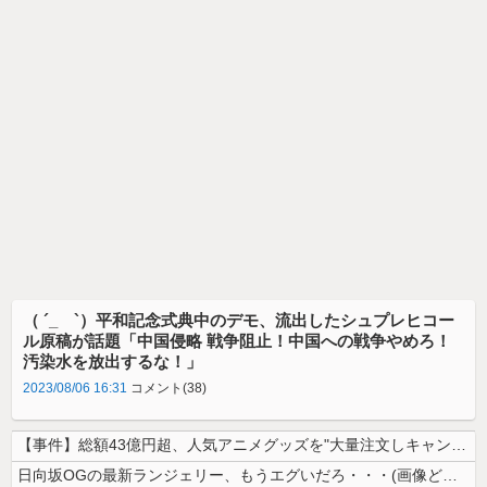
（ ´_ゝ`）平和記念式典中のデモ、流出したシュプレヒコー
ル原稿が話題「中国侵略 戦争阻止！中国への戦争やめろ！
汚染水を放出するな！」
2023/08/06 16:31
コメント(38)
【事件】総額43億円超、人気アニメグッズを"大量注文しキャンセル"女逮...
日向坂OGの最新ランジェリー、もうエグいだろ・・・(画像どーん)