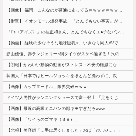
【画像】 福岡、こんなのが普通に走ってるｗｗｗｗｗｗｗｗｗｗｗｗｗｗｗｗ
【衝撃】 イオンモール爆発事故、『とんでもない事実』が判明してしまう・・・・・・
『I"s〈アイズ〉』の桂正和さん、とんでもなくエ●チなパンツを描く。これもう芸術だろ
【動画】 経験の少なそうな地味巨乳♀、いきなり同人AVで生挿入セッ○スしてしまう。 日本終わりすぎだろ・・・
影山優佳、赤ランジェリー×網タイツがスケベ過ぎる！只の痴女だろ・・・
【朗報】かわいい動物の動画がストレス・不安の軽減になる可能性。英大学の研究で実証
韓国人「日本ではビールジョッキをほとんど洗わずに、次の客に出すんだ！ これが証拠の映像だ!!」……あー、なるほどですねー。韓国には「アレ」がないんだ？
【画像】カップヌードル、限界突破ｗｗｗ
ドイツ人男性がランニングシューズで富士登山 「足をくじいて動けない」
【画像】最近の高級ミニバンの顔キモすぎだろwww
【画像】「ワイらのゴマキ（３９）」
【悲報】美容師「…手は尽くしました」おば「ｱｯ…ｯｽ…」→