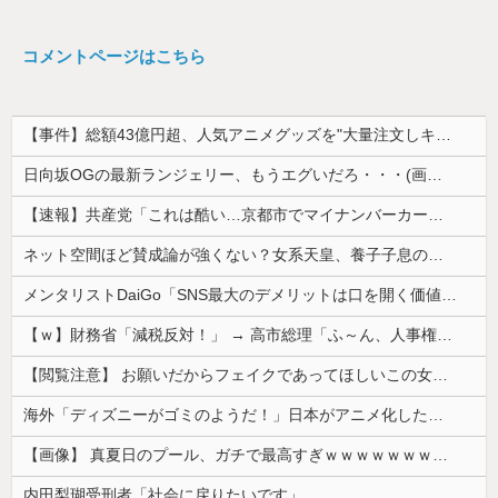
コメントページはこちら
【事件】総額43億円超、人気アニメグッズを"大量注文しキャンセル"女逮捕…ネット「オンラインショップを売り切れ状態にして商品相場を操作してたので...
日向坂OGの最新ランジェリー、もうエグいだろ・・・(画像どーん)
【速報】共産党「これは酷い…京都市でマイナンバーカードを持たない29万人がポイント給付事業から排除された」
ネット空間ほど賛成論が強くない？女系天皇、養子子息の皇位継承など…皇室のあり方に関する意識調査で見えた意外な結果とは
メンタリストDaiGo「SNS最大のデメリットは口を開く価値がない奴が発信できるようになったこと」
【ｗ】財務省「減税反対！」 → 高市総理「ふ～ん、人事権発動ね？」 → 結果 ｗｗｗｗｗｗｗｗｗｗ
【閲覧注意】 お願いだからフェイクであってほしいこの女児の動画、本物だった…
海外「ディズニーがゴミのようだ！」日本がアニメ化した米人気SF作品に絶賛の声が殺到中
【画像】 真夏日のプール、ガチで最高すぎｗｗｗｗｗｗｗｗｗｗ
内田梨瑚受刑者「社会に戻りたいです」