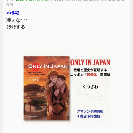
Jjwj
>>842
凄ぇな･･･
ｸﾗｸﾗする