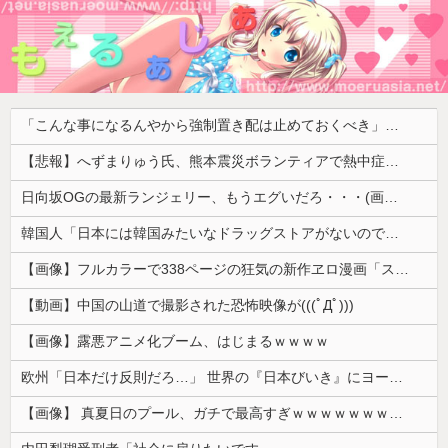
「こんな事になるんやから強制置き配は止めておくべき」とユーザーがドン引き、UberEatsが導入した強制置き配が起こしたのは……
【悲報】へずまりゅう氏、熊本震災ボランティアで熱中症疑い「水風呂に入っても体内が熱く感じる…」 → 野口健さん「休養日を設けた方がいい！」
日向坂OGの最新ランジェリー、もうエグいだろ・・・(画像どーん)
韓国人「日本には韓国みたいなドラッグストアがないので韓国が羨ましくて羨ましくて仕方がないんだそうです」
【画像】フルカラーで338ページの狂気の新作ヱロ漫画「スパ・カイラクーア4」発売から2週間で7万部売れるｗｗｗｗｗ
【動画】中国の山道で撮影された恐怖映像が(((ﾟДﾟ)))
【画像】露悪アニメ化ブーム、はじまるｗｗｗｗ
欧州「日本だけ反則だろ…」 世界の『日本びいき』にヨーロッパ全土から不満の声
【画像】 真夏日のプール、ガチで最高すぎｗｗｗｗｗｗｗｗｗｗ