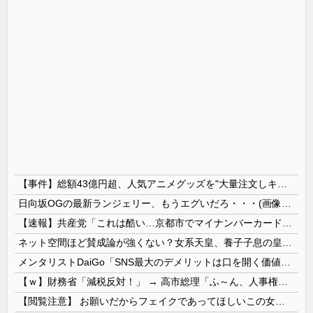
【事件】総額43億円超、人気アニメグッズを"大量注文しキャンセル"女逮捕…ネット「オンラインショップを売り切れ状態にして商品相場を操作してたので...
日向坂OGの最新ランジェリー、もうエグいだろ・・・(画像どーん)
【速報】共産党「これは酷い…京都市でマイナンバーカードを持たない29万人がポイント給付事業から排除された」
ネット空間ほど賛成論が強くない？女系天皇、養子子息の皇位継承など…皇室のあり方に関する意識調査で見えた意外な結果とは
メンタリストDaiGo「SNS最大のデメリットは口を開く価値がない奴が発信できるようになったこと」
【ｗ】財務省「減税反対！」 → 高市総理「ふ～ん、人事権発動ね？」 → 結果 ｗｗｗｗｗｗｗｗｗｗ
【閲覧注意】 お願いだからフェイクであってほしいこの女児の動画、本物だった…