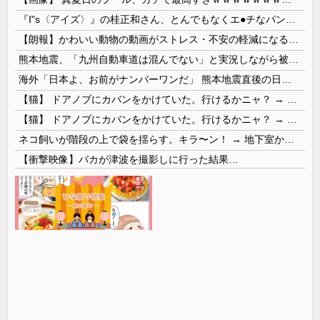
『I"s〈アイズ〉』の桂正和さん、とんでもなくエ●チなパンツを描く。これもう芸術だろ
【朗報】かわいい動物の動画がストレス・不安の軽減になる可能性。英大学の研究で実証
熊本地震、「九州自動車道は混んでない」と実況しながら被災地へ向かう有名アナなどに批判殺到 全国紙記者「最新の状況をいち早く伝えることは報道機関としての責務」「情報を取り上げることには大きな意義がある」
海外「日本よ、お前がナンバーワンだ」 熊本地震直後の日本の対応のスピードに世界が衝撃
【猫】 ドアノブにカバンをかけていた。行けるかニャ？ → 猫はこうなります…
【猫】 ドアノブにカバンをかけていた。行けるかニャ？ → 猫はこうなります…
ネコ飼いが階段の上で袋を揺らす。キラ〜ン！ → 地下室からヤツが現れる…
【衝撃映像】バカが津波を撮影しに行った結果…