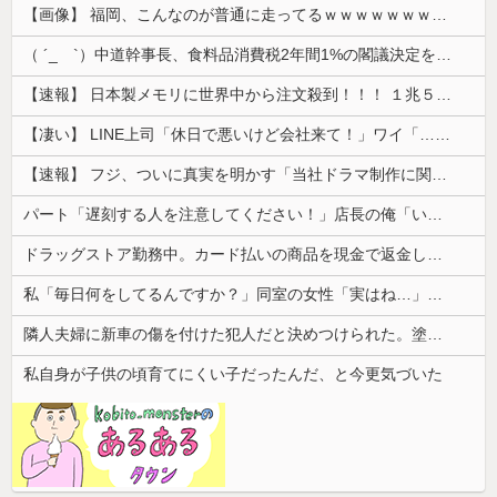
【画像】 福岡、こんなのが普通に走ってるｗｗｗｗｗｗｗｗｗｗｗｗｗｗｗｗｗｗｗｗｗｗｗｗｗｗｗｗｗｗｗｗｗｗｗｗｗｗｗｗ
（ ´_ゝ`）中道幹事長、食料品消費税2年間1%の閣議決定を批判 → 記者「中道改革連合は食料品消費税ゼロを公約に掲げていたが？」→ 階猛氏「
【速報】 日本製メモリに世界中から注文殺到！！！ １兆５０００億円で工場増築へ
【凄い】 LINE上司「休日で悪いけど会社来て！」ワイ「…無視」上司「マジでヤバいから！」←その結果ｗｗｗｗｗ
【速報】 フジ、ついに真実を明かす「当社ドラマ制作に関するご説明」5chの目は厳しいぞ
パート「遅刻する人を注意してください！」店長の俺「いや、事情があって…」→周囲との温度差に困惑して…
ドラッグストア勤務中。カード払いの商品を現金で返金してほしいと言い張る女性客。断っても引き下がらず、その後まさかの展開に…
私「毎日何をしてるんですか？」同室の女性「実はね…」→カーテン越しに聞こえていた声の正体が意外すぎて…
隣人夫婦に新車の傷を付けた犯人だと決めつけられた。塗装関係の仕事をする旦那が水とタオルで擦ると…
私自身が子供の頃育てにくい子だったんだ、と今更気づいた