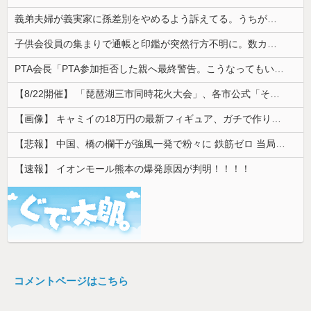
義弟夫婦が義実家に孫差別をやめるよう訴えてる。うちが割を食うのでやめてほしいんだけど。
子供会役員の集まりで通帳と印鑑が突然行方不明に。数カ月後、誰も予想しなかった事態が…
PTA会長「PTA参加拒否した親へ最終警告。こうなってもいい？」
【8/22開催】 「琵琶湖三市同時花火大会」、各市公式「そんな花火大会は存在しない」→ 高価チケットを購入した人達がSNS阿鼻叫喚
【画像】 キャミイの18万円の最新フィギュア、ガチで作り込みがエグすぎる
【悲報】 中国、橋の欄干が強風一発で粉々に 鉄筋ゼロ 当局「接着剤でくっつけただけ」「正常で、品質問題はない」
【速報】 イオンモール熊本の爆発原因が判明！！！！
コメントページはこちら