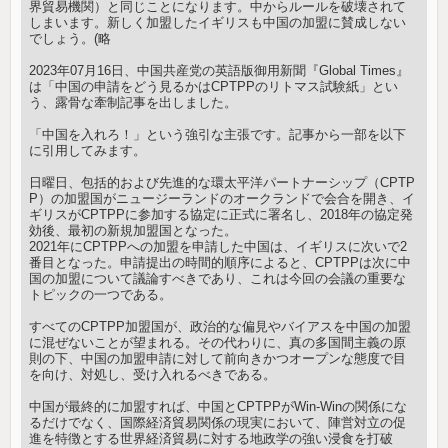
界貿易機関）と同じことになります。中からルールを破壊されて
しまいます。新しく加盟したイギリスも中国の加盟に賛成しない
でしょう。(略
2023年07月16日、中国共産党の英語版御用新聞『Global Times』
は「中国の申請をどう見るかはCPTPPのリトマス試験紙」とい
う、露骨な牽制記事を出しました。
「中国を入れろ！」という強引な主張です。記事から一部を以下
に引用してみます。
日曜日、包括的および先進的な環太平洋パートナーシップ（CPTP
P）の加盟国がニュージーランドのオークランドで会合を開き、イ
ギリスがCPTPPに参加する協定に正式に署名し、2018年の協定発
効後、最初の新規加盟国となった。
2021年にCPTPPへの加盟を申請した中国は、イギリスに次いで2
番目となった。申請提出の時間的順序によると、CPTPPは次に中
国の加盟について議論すべきであり、これは今回の会議の重要な
トピックの一つである。
すべてのCPTPP加盟国が、政治的な偏見やバイアスを中国の加盟
に混ぜないことが望まれる。その代わりに、真の多国間主義の原
則の下、中国の加盟申請に対して前向きかつオープンな態度で目
を向け、対処し、受け入れるべきである。
中国が最終的に加盟すれば、中国とCPTPPがWin-Winの関係にな
るだけでなく、国際経済貿易関係の現実において、陣営対立の促
進を特徴とする世界経済貿易に対する地政学の強い浸食を打破