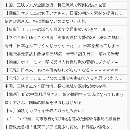
中国、三峡ダムが全開放流。長江流域で深刻な洪水被害
【画像】サンモニの女子アナさん、日曜の朝から素材を提供してしまう
伊達政宗さん、特に実績ないのになぜか人気
【珍事】サッカーの試合が原因で交通事故が起きてしまう。
【マジキチ】ゆうこく信者「高市総理に大勢のSP。税金の無駄遣いです」→...
海外「日本なんて行くんじゃなかった…」 日本を知ってしまったディズニー...
【池袋暴走事故】飯塚幸三88歳、米寿の誕生日に「晴れて米寿！」「嬉しい...
【動画】ホリエモン、移民受け入れ反対派の若者にブチギレ→スタジオ誰も反...
【悲報】日本人、もはや何も欲しがらなくなるｗｗｗｗｗｗｗｗｗｗｗｗｗｗ...
【悲報】フラッシュモブなのに誰でも参加できると思って乱入した結果ｗｗｗ...
中国、三峡ダムが全開放流。長江流域で深刻な洪水被害
【動画】 町の中華料理屋さん、娘の採用で人気店になってしまう
ロシアさん、国民の財産を没収しはじめる
【ｗ】物凄くカワイイ子猫の取っ組み合い！
（ ´_ゝ`）中国「高市政権が法制化を進めた国家情報局の設置日が7月3...
中曽根元首相「北東アジアで急激な変化 日韓協力強化を」