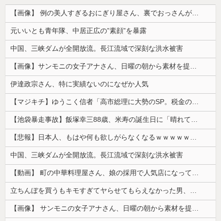
【画像】 例の美人すぎるおにぎり屋さん、裏でおっさんが握っていたｗｗｗｗｗｗｗｗｗｗｗｗｗｗｗｗｗ
元いいとも青年隊、中居正広の”素顔”を暴露
中国、三峡ダムが全開放流。長江流域で深刻な洪水被害
【画像】サンモニの女子アナさん、日曜の朝から素材を提供してしまう
伊達政宗さん、特に実績ないのになぜか人気
【マジキチ】ゆうこく信者「高市総理に大勢のSP。税金の無駄遣いです」→『山上のようなテロリストのせい』とリプされ「山上君が犯人だとまだ思っておら...
【池袋暴走事故】飯塚幸三88歳、米寿の誕生日に「晴れて米寿！」「嬉しい」と日記に記載 ネットで全然反省していないと言われる始末
【悲報】日本人、もはや何も欲しがらなくなるｗｗｗｗｗｗｗｗｗｗｗｗｗｗｗｗｗｗｗｗｗｗｗｗ
中国、三峡ダムが全開放流。長江流域で深刻な洪水被害
【動画】 町の中華料理屋さん、娘の採用で人気店になってしまう
立ちんぼを買うもキモすぎてヤらせてもらえなかった男、代わりの足コキでまさかの大量身寸米青ｗｗｗ
【画像】 サンモニの女子アナさん、日曜の朝から素材を提供してしまう