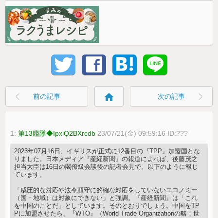
home
前の記事
次の記事
1:
第13艦隊◆IpxlQ2BXrcdb
23/07/21(金) 09:59:16 ID:???
2023年07月16日、イギリスが正式に12番目の『TPP』加盟国とな
りました。日本メディア『産経新聞』の報道によれば、後藤茂之
担当大臣は16日の閣僚級会談後の記者会見で、以下のように報じ
ています。
「威圧的な対応や法令順守に的確な対応をしていないエコノミー
（国・地域）は対象にできない」と強調。『産経新聞』は「これ
を中国のことだ」としています。そのとおりでしょう。中国をTP
Pに加盟させたら、『WTO』（World Trade Organizationの略：世