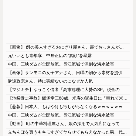
【画像】 例の美人すぎるおにぎり屋さん、裏でおっさんが握っていたｗｗｗｗｗｗｗｗｗｗｗｗｗｗｗｗｗ
元いいとも青年隊、中居正広の”素顔”を暴露
中国、三峡ダムが全開放流。長江流域で深刻な洪水被害
【画像】サンモニの女子アナさん、日曜の朝から素材を提供してしまう
伊達政宗さん、特に実績ないのになぜか人気
【マジキチ】ゆうこく信者「高市総理に大勢のSP。税金の無駄遣いです」→『山上のようなテロリストのせい』とリプされ「山上君が犯人だとまだ思っておら...
【池袋暴走事故】飯塚幸三88歳、米寿の誕生日に「晴れて米寿！」「嬉しい」と日記に記載 ネットで全然反省していないと言われる始末
【悲報】日本人、もはや何も欲しがらなくなるｗｗｗｗｗｗｗｗｗｗｗｗｗｗｗｗｗｗｗｗｗｗｗｗ
中国、三峡ダムが全開放流。長江流域で深刻な洪水被害
【動画】 町の中華料理屋さん、娘の採用で人気店になってしまう
立ちんぼを買うもキモすぎてヤらせてもらえなかった男、代わりの足コキでまさかの大量身寸米青ｗｗｗ