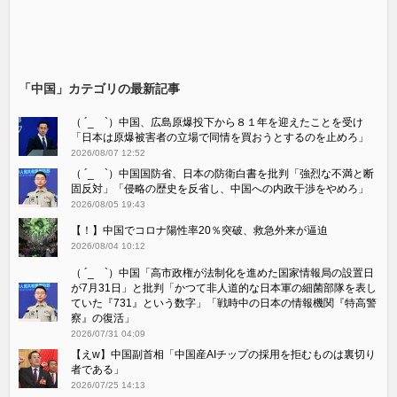
「中国」カテゴリの最新記事
（ ´_ゝ`）中国、広島原爆投下から８１年を迎えたことを受け
「日本は原爆被害者の立場で同情を買おうとするのを止めろ」
2026/08/07 12:52
（ ´_ゝ`）中国国防省、日本の防衛白書を批判「強烈な不満と断
固反対」「侵略の歴史を反省し、中国への内政干渉をやめろ」
2026/08/05 19:43
【！】中国でコロナ陽性率20％突破、救急外来が逼迫
2026/08/04 10:12
（ ´_ゝ`）中国「高市政権が法制化を進めた国家情報局の設置日
が7月31日」と批判「かつて非人道的な日本軍の細菌部隊を表し
ていた『731』という数字」「戦時中の日本の情報機関『特高警
察』の復活」
2026/07/31 04:09
【えw】中国副首相「中国産AIチップの採用を拒むものは裏切り
者である」
2026/07/25 14:13