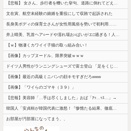
【悲報】 女さん、歩行者を轢いた挙句、道路に倒れてどえらいことになってしまうw w w w w w w
文在寅、航空未経験の娘婿を重役にして収賄で起訴された
長身美ボディの保育士さんが女性用風俗を勢いで初利用…子供に絶対見せられないメスの顔でイキまくり。
井上晴美、乳首ヘア○ードや濡れ場お○ぱいがエ□過ぎる！人生最後のラスト写真集、最高！！
【ｗ】物凄くカワイイ子猫の取っ組み合い！
【画像】カップヌードル、限界突破ｗｗｗ
ドイツ人男性がランニングシューズで富士登山 「足をくじいて動けない」
【画像】最近の高級ミニバンの顔キモすぎだろwww
【画像】「ワイらのゴマキ（３９）」
【悲報】美容師「…手は尽くしました」おば「ｱｯ…ｯｽ…」→
韓国人「安貞桓が韓国代表に激怒！『惨憺たる結果、徹底的な刷新が必要だ』と監督や協会を痛烈批判」
お部屋が汚部屋になってまう、、