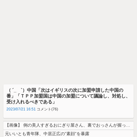
（ ´_ゝ`）中国「次はイギリスの次に加盟申請した中国の
番」「ＴＰＰ加盟国は中国の加盟について議論し、対処し、
受け入れるべきである」
2023/07/21 16:51
コメント(76)
【画像】 例の美人すぎるおにぎり屋さん、裏でおっさんが握っていたｗｗｗ...
元いいとも青年隊、中居正広の”素顔”を暴露