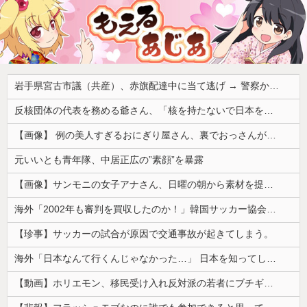
岩手県宮古市議（共産）、赤旗配達中に当て逃げ → 警察から連絡が来て宮古署を訪れ事情聴取
反核団体の代表を務める爺さん、「核を持たないで日本を守れますか」と中学生に詰問された結果……
【画像】 例の美人すぎるおにぎり屋さん、裏でおっさんが握っていたｗｗｗｗｗｗｗｗｗｗｗｗｗｗｗｗｗ
元いいとも青年隊、中居正広の”素顔”を暴露
【画像】サンモニの女子アナさん、日曜の朝から素材を提供してしまう
海外「2002年も審判を買収したのか！」韓国サッカー協会による国際試合の審判買収が発覚し大騒ぎ！【海外の反応】
【珍事】サッカーの試合が原因で交通事故が起きてしまう。
海外「日本なんて行くんじゃなかった…」 日本を知ってしまったディズニー信者、帰国後『本家』に失望する事態に
【動画】ホリエモン、移民受け入れ反対派の若者にブチギレ→スタジオ誰も反論できず沈黙w