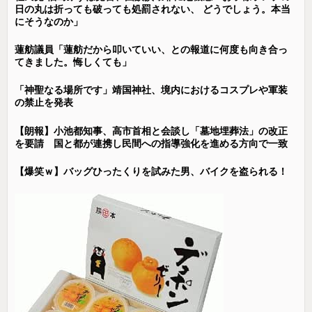
日の丸は折っても破っても処罰されない、 どうでしょう。本当
にそうなのか」
蓮舫議員「蓮舫だから叩いていい、との報道に何度も向き合っ
てきました。悔しくても」
「神聖なる場所です」靖国神社、境内におけるコスプレや軍装
の禁止を発表
【朗報】小池都知事、高市首相と会談し「墓地埋葬法」の改正
を要請 国と都が連携し民間への指導強化を進める方向で一致
【爆笑ｗ】バッグひったくりを試みた男、バイクを盗られる！