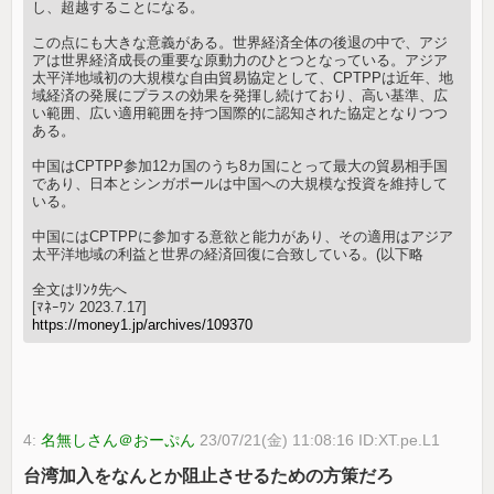
し、超越することになる。
この点にも大きな意義がある。世界経済全体の後退の中で、アジ
アは世界経済成長の重要な原動力のひとつとなっている。アジア
太平洋地域初の大規模な自由貿易協定として、CPTPPは近年、地
域経済の発展にプラスの効果を発揮し続けており、高い基準、広
い範囲、広い適用範囲を持つ国際的に認知された協定となりつつ
ある。
中国はCPTPP参加12カ国のうち8カ国にとって最大の貿易相手国
であり、日本とシンガポールは中国への大規模な投資を維持して
いる。
中国にはCPTPPに参加する意欲と能力があり、その適用はアジア
太平洋地域の利益と世界の経済回復に合致している。(以下略
全文はﾘﾝｸ先へ
[ﾏﾈｰﾜﾝ 2023.7.17]
https://money1.jp/archives/109370
4:
名無しさん＠おーぷん
23/07/21(金) 11:08:16 ID:XT.pe.L1
台湾加入をなんとか阻止させるための方策だろ