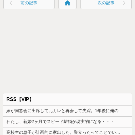
home
前の記事
次の記事
RSS【VIP】
嫁が同窓会に出席して元カレと再会して失踪。1年後に俺の家に投函されたものがこれ...
わたし、新婚2ヶ月でスピード離婚が現実的になる・・・
高校生の息子が計画的に家出した。巣立ったってことでいいのかもしれないけど、なんか割り切れず...