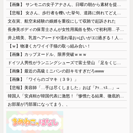
【画像】 サンモニの女子アナさん、日曜の朝から素材を提供してしまう
【悲報】 女さん、歩行者を轢いた挙句、道路に倒れてどえらいことになってしまうw w w w w w w
文在寅、航空未経験の娘婿を重役にして収賄で起訴された
長身美ボディの保育士さんが女性用風俗を勢いで初利用…子供に絶対見せられないメスの顔でイキまくり。
井上晴美、乳首ヘア○ードや濡れ場お○ぱいがエ□過ぎる！人生最後のラスト写真集、最高！！
【ｗ】物凄くカワイイ子猫の取っ組み合い！
【画像】カップヌードル、限界突破ｗｗｗ
ドイツ人男性がランニングシューズで富士登山 「足をくじいて動けない」
【画像】最近の高級ミニバンの顔キモすぎだろwww
【画像】「ワイらのゴマキ（３９）」
【悲報】美容師「…手は尽くしました」おば「ｱｯ…ｯｽ…」→
韓国人「安貞桓が韓国代表に激怒！『惨憺たる結果、徹底的な刷新が必要だ』と監督や協会を痛烈批判」
お部屋が汚部屋になってまう、、