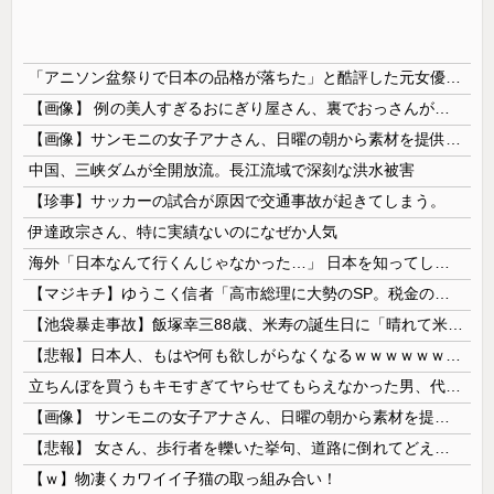
「アニソン盆祭りで日本の品格が落ちた」と酷評した元女優、「あんたが品格を語るのかよ！」と総ツッコミを食らってしまい……
【画像】 例の美人すぎるおにぎり屋さん、裏でおっさんが握っていたｗｗｗｗｗｗｗｗｗｗｗｗｗｗｗｗｗ
【画像】サンモニの女子アナさん、日曜の朝から素材を提供してしまう
中国、三峡ダムが全開放流。長江流域で深刻な洪水被害
【珍事】サッカーの試合が原因で交通事故が起きてしまう。
伊達政宗さん、特に実績ないのになぜか人気
海外「日本なんて行くんじゃなかった…」 日本を知ってしまったディズニー信者、帰国後『本家』に失望する事態に
【マジキチ】ゆうこく信者「高市総理に大勢のSP。税金の無駄遣いです」→『山上のようなテロリストのせい』とリプされ「山上君が犯人だとまだ思っておら...
【池袋暴走事故】飯塚幸三88歳、米寿の誕生日に「晴れて米寿！」「嬉しい」と日記に記載 ネットで全然反省していないと言われる始末
【悲報】日本人、もはや何も欲しがらなくなるｗｗｗｗｗｗｗｗｗｗｗｗｗｗｗｗｗｗｗｗｗｗｗｗ
立ちんぼを買うもキモすぎてヤらせてもらえなかった男、代わりの足コキでまさかの大量身寸米青ｗｗｗ
【画像】 サンモニの女子アナさん、日曜の朝から素材を提供してしまう
【悲報】 女さん、歩行者を轢いた挙句、道路に倒れてどえらいことになってしまうw w w w w w w
【ｗ】物凄くカワイイ子猫の取っ組み合い！