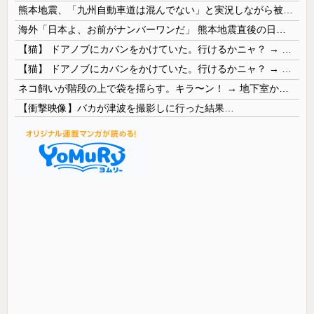
熊本地震、「九州自動車道は混んでない」と実況しながら被災地へ向かう有名アナなどに批判殺到 全国紙記者「最新の状況をいち早く伝えることは報道機関としての責務」「情報を取り上げることには大きな意義がある」
海外「日本よ、お前がナンバーワンだ」 熊本地震直後の日本の対応のスピードに世界が衝撃
【猫】 ドアノブにカバンをかけていた。行けるかニャ？ → 猫はこうなります…
【猫】 ドアノブにカバンをかけていた。行けるかニャ？ → 猫はこうなります…
ネコ飼いが階段の上で袋を揺らす。キラ〜ン！ → 地下室からヤツが現れる…
【衝撃映像】バカが津波を撮影しに行った結果…