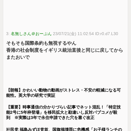
3:
名無しさん＠おーぷん
23/07/21(金) 11:02:54 ID:r0.d7.L30
そもそも国際条約も無視するやん
香港の社会制度をイギリス統治直後と同じに戻してから
またおいで
【朗報】かわいい動物の動画がストレス・不安の軽減になる可
能性。英大学の研究で実証
【重要】時事通信の分かりづらい記事でネット混乱！「特定技
能2号に5年枠登場」を移民拡大と勘違いし反対パブコメが殺
到 ※実際は3年で永住申請できた穴を塞ぐ改正
社民党 福島みずほ党首、国旗損壊罪に危機感「お子様ランチの