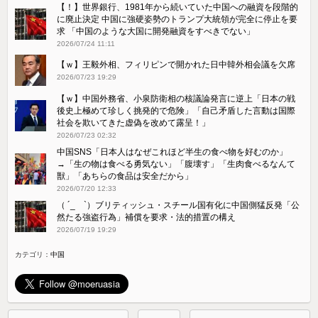
【！】世界銀行、1981年から続いていた中国への融資を段階的
に廃止決定 中国に強硬姿勢のトランプ大統領が完全に停止を要
求 「中国のような大国に開発融資をすべきでない」
2026/07/24 11:11
【ｗ】王毅外相、フィリピンで開かれた日中韓外相会議を欠席
2026/07/23 19:29
【ｗ】中国外務省、小泉防衛相の核議論発言に逆上「日本の戦
後史上極めて珍しく挑発的で危険」「自己矛盾した言動は国際
社会を欺いてきた虚偽を改めて露呈！」
2026/07/23 02:32
中国SNS「日本人はなぜこれほど半生の食べ物を好むのか」
→「生の物は食べる勇気ない」「腹壊す」「生肉食べるなんて
獣」「あちらの食品は安全だから」
2026/07/20 12:33
（ ´_ゝ`）ブリティッシュ・スチール国有化に中国側猛反発「公
然たる強盗行為」補償を要求・法的措置の構え
2026/07/19 19:29
カテゴリ：
中国