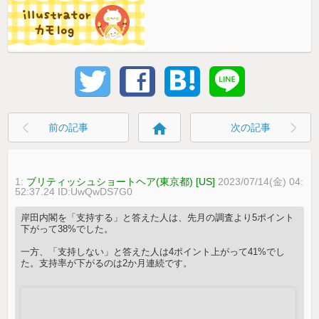
home
前の記事
次の記事
1:
ブリティッシュショートヘア(東京都) [US]
2023/07/14(金) 04:
52:37.24 ID:UwQwDS7G0
岸田内閣を「支持する」と答えた人は、先月の調査より5ポイント
下がって38%でした。
一方、「支持しない」と答えた人は4ポイント上がって41%でし
た。支持率が下がるのは2か月連続です。