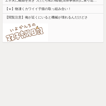
エネ夫に離婚を突きつけたら私の職場(法律事務所)に乗り込んできた 堂々と「離婚の法律相談です。母の薦めでこちらに参りました」と言っているが、...
【ｗ】物凄くカワイイ子猫の取っ組み合い！
【閲覧注意】俺が近くにいると機械が壊れるんだけどさ