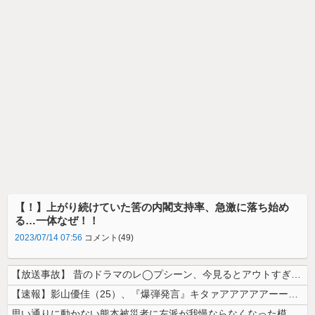
【！】上がり続けていた筈の内閣支持率、急激に落ち始め
る…一体なぜ！！
2023/07/14 07:56
コメント(49)
【放送事故】 昔のドラマのレ◯プシーン、今見るとアウトすぎる・・・
【速報】影山優佳（25）、『爆弾発言』キタァアアアアアーーーーー！！
思い通りに動かない熊本被災者に左派が我慢ならなくなった模様、避難所で苦...