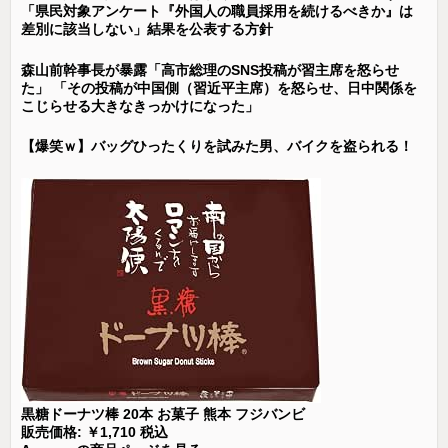
「県民対象アンケート『外国人の職員採用を続けるべきか』は
差別に該当しない」結果を公表する方針
森山前幹事長が暴露「高市総理のSNS投稿が習主席を怒らせ
た」 「その投稿が中国側（習近平主席）を怒らせ、日中関係を
こじらせる大きなきっかけになった」
【爆笑ｗ】バッグひったくりを試みた男、バイクを盗られる！
黒糖ドーナツ棒 20本 お菓子 熊本 フジバンビ
販売価格: ￥1,710 税込