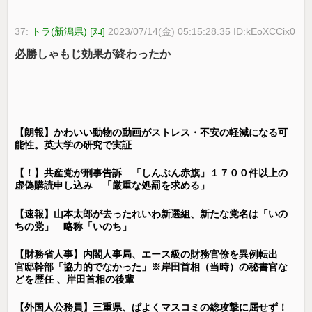
37:
トラ(新潟県) [ﾇｺ]
2023/07/14(金) 05:15:28.35 ID:kEoXCCix0
必勝しゃもじ効果が終わったか
【朗報】かわいい動物の動画がストレス・不安の軽減になる可
能性。英大学の研究で実証
【！】共産党が刑事告訴 「しんぶん赤旗」１７００件以上の
虚偽購読申し込み 「厳重な処罰を求める」
【速報】山本太郎が去ったれいわ新選組、新たな党名は「いの
ちの党」 略称「いのち」
【財務省人事】内閣人事局、エース級の財務官僚を異例転出
官邸幹部「協力的でなかった」※岸田首相（当時）の秘書官な
どを歴任 、岸田首相の後輩
【外国人公務員】三重県、ぱよくマスコミの総攻撃に屈せず！