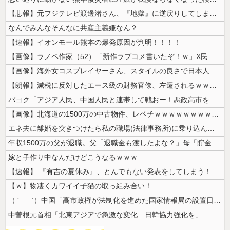
【悲報】元フジテレビ渡邊渚さん、『地獄』に逆戻りしてしまう・・・・・
なんでみんなそんなに共産主義嫌なん？
【速報】イオンモール熊本の爆発原因が判明！！！！
【画像】ラノベ作家（52）「新作ラブコメ書いたぞ！ｗ」X民「いい歳こい...
【画像】海外女コスプレイヤーさん、スタイルの良さで日本人を圧倒してしま...
【朗報】減税に反対したエース級の財務官僚、左遷されるｗｗｗｗｗｗ
パヨク「アジア人民、中国人民と連帯して戦おー！悪政高市を打倒するぞー！...
【画像】北海道の1500万の中古物件、レベチｗｗｗｗｗｗｗｗｗｗｗｗｗ...
エネ夫に離婚を突きつけたら私の職場(法律事務所)に乗り込んできた 堂々...
年収1500万の父が退職。父「退職金も渡したよな？」母「貯金なんてない...
嫁と子作り中なんだけどこうなるｗｗｗ
【速報】 『有吉の夏休み』、とんでもない発表をしてしまう！！！！！
【ｗ】物凄くカワイイ子猫の取っ組み合い！
（ ´_ゝ`）中国「高市政権が法制化を進めた国家情報局の設置日が7月3...
中曽根元首相「北東アジアで急激な変化 日韓協力強化を」