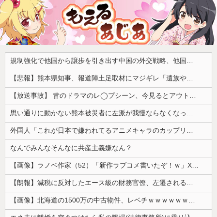
規制強化で他国から譲歩を引き出す中国の外交戦略、他国がサプライチェーン変更で対抗した結果……
【悲報】熊本県知事、報道陣土足取材にマジギレ「遺族や被災者から強い不満でてる！」 → 記者「例えば？」 → 知事、怒り通り越して呆れてしまう ………
【放送事故】 昔のドラマのレ◯プシーン、今見るとアウトすぎる・・・
思い通りに動かない熊本被災者に左派が我慢ならなくなった模様、避難所で苦しむ被災者に対して……
外国人「これが日本で嫌われてるアニメキャラのカップリングらしい…」
なんでみんなそんなに共産主義嫌なん？
【画像】ラノベ作家（52）「新作ラブコメ書いたぞ！ｗ」X民「いい歳こいてラブコメ（笑）恥ずかしくないの？」←やめたれｗと話題に
【朗報】減税に反対したエース級の財務官僚、左遷されるｗｗｗｗｗｗ
【画像】北海道の1500万の中古物件、レベチｗｗｗｗｗｗｗｗｗｗｗｗｗｗｗｗｗｗｗｗ