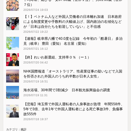
７位）
2026/07/24 19:03
【！】ベトナム人など外国人労働者の日本離れ加速 日本政府
による制度変更や手数料の大幅値上げ、国内政治の右傾化など
が「日本は自分たちを歓迎していない」と不信感
2026/07/22 19:22
【速報】岐阜県八幡で40.0度を記録 今年初の「酷暑日」 多治
見（岐阜） 豊田（愛知） 名古屋（愛知）
2026/07/21 16:12
【終】れいわ新選組、支持率０％ （ー１）
2026/07/20 04:42
NHK国際報道「オーストラリア、性産業従事の疑いなどで入国
を拒否された外国人のうち約半数が日本人女性」
2026/07/19 16:51
海水浴場、30年間で3割減少 日本観光振興協会の調査
2026/07/19 11:31
【悲報】埼玉県で外国人運転者の人身事故が急増 年間558件、
5年で3倍、去年1年で外国人運転者による死亡事故3件、負傷事
故555件
2026/07/18 19:37
カテゴリ：
統計