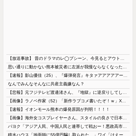
【放送事故】 昔のドラマのレ◯プシーン、今見るとアウトすぎる・・・
思い通りに動かない熊本被災者に左派が我慢ならなくなった模様、避難所で苦しむ被災者に対して……
【速報】影山優佳（25）、『爆弾発言』キタァアアアアアーーーーー！！
なんでみんなそんなに共産主義嫌なん？
【悲報】元フジテレビ渡邊渚さん、『地獄』に逆戻りしてしまう・・・・・
【画像】ラノベ作家（52）「新作ラブコメ書いたぞ！ｗ」X民「いい歳こいてラブコメ（笑）恥ずかしくないの？」←やめたれｗと話題に
【速報】イオンモール熊本の爆発原因が判明！！！！
【画像】海外女コスプレイヤーさん、スタイルの良さで日本人を圧倒してしまう 【Pickup06072001】
パヨク「アジア人民、中国人民と連帯して戦おー！悪政高市を打倒するぞー！」
積水ハウス「地面師に55億円騙し取られた…」ワイ「はえーかわいそう…会社滅茶苦茶やろなぁ」