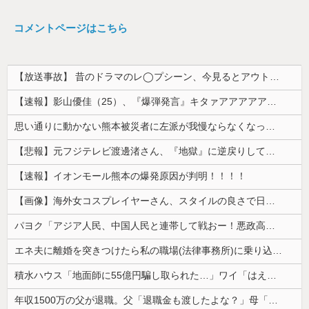
コメントページはこちら
【放送事故】 昔のドラマのレ◯プシーン、今見るとアウトすぎる・・・
【速報】影山優佳（25）、『爆弾発言』キタァアアアアアーーーーー！！
思い通りに動かない熊本被災者に左派が我慢ならなくなった模様、避難所で苦しむ被災者に対して……
【悲報】元フジテレビ渡邊渚さん、『地獄』に逆戻りしてしまう・・・・・
【速報】イオンモール熊本の爆発原因が判明！！！！
【画像】海外女コスプレイヤーさん、スタイルの良さで日本人を圧倒してしまう 【Pickup06072001】
パヨク「アジア人民、中国人民と連帯して戦おー！悪政高市を打倒するぞー！」
エネ夫に離婚を突きつけたら私の職場(法律事務所)に乗り込んできた 堂々と「離婚の法律相談です。母の薦めでこちらに参りました」と言っているが、...
積水ハウス「地面師に55億円騙し取られた…」ワイ「はえーかわいそう…会社滅茶苦茶やろなぁ」
年収1500万の父が退職。父「退職金も渡したよな？」母「貯金なんてないよー」父「全部なくなったの！？」→予想外の返事に家族騒然となり…