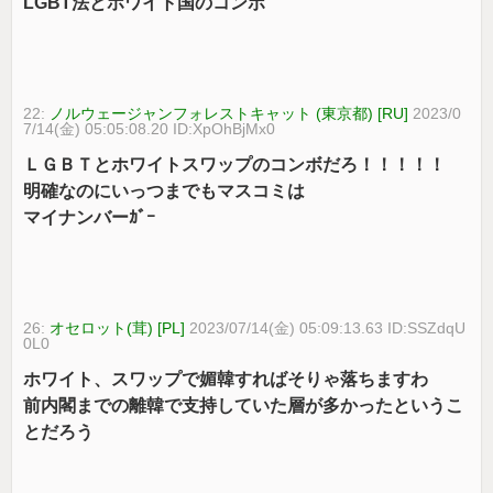
LGBT法とホワイト国のコンボ
22:
ノルウェージャンフォレストキャット (東京都) [RU]
2023/0
7/14(金) 05:05:08.20 ID:XpOhBjMx0
ＬＧＢＴとホワイトスワップのコンボだろ！！！！！
明確なのにいっつまでもマスコミは
マイナンバーｶﾞｰ
26:
オセロット(茸) [PL]
2023/07/14(金) 05:09:13.63 ID:SSZdqU
0L0
ホワイト、スワップで媚韓すればそりゃ落ちますわ
前内閣までの離韓で支持していた層が多かったというこ
とだろう