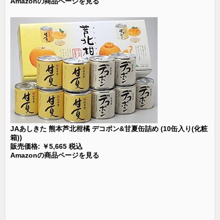
Amazonの商品ページを見る
JAあしきた 熊本芦北柑橘 デコポン&甘夏缶詰め (10缶入り(化粧
箱))
販売価格: ￥5,665 税込
Amazonの商品ページを見る