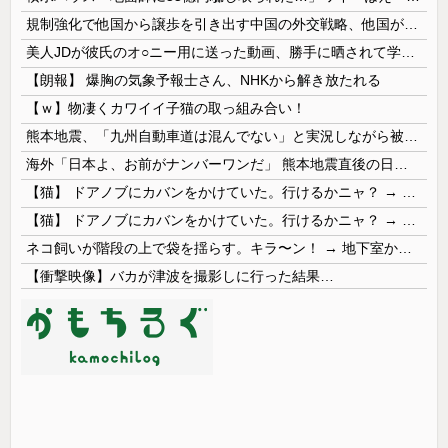
規制強化で他国から譲歩を引き出す中国の外交戦略、他国がサプライチェーン変更で対抗した結果……
美人JDが彼氏のオ○ニー用に送った動画、勝手に晒されて学校中の”共有オカズ” にされる
【朗報】 爆胸の気象予報士さん、NHKから解き放たれる
【ｗ】物凄くカワイイ子猫の取っ組み合い！
熊本地震、「九州自動車道は混んでない」と実況しながら被災地へ向かう有名アナなどに批判殺到 全国紙記者「最新の状況をいち早く伝えることは報道機関としての責務」「情報を取り上げることには大きな意義がある」
海外「日本よ、お前がナンバーワンだ」 熊本地震直後の日本の対応のスピードに世界が衝撃
【猫】 ドアノブにカバンをかけていた。行けるかニャ？ → 猫はこうなります…
【猫】 ドアノブにカバンをかけていた。行けるかニャ？ → 猫はこうなります…
ネコ飼いが階段の上で袋を揺らす。キラ〜ン！ → 地下室からヤツが現れる…
【衝撃映像】バカが津波を撮影しに行った結果…