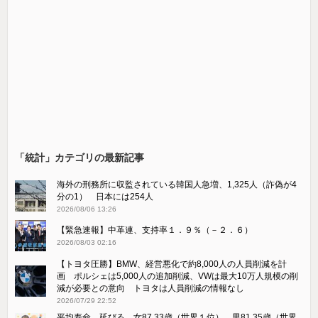
「統計」カテゴリの最新記事
海外の刑務所に収監されている韓国人急増、1,325人（詐偽が4
分の1） 日本には254人
2026/08/06 13:26
【緊急速報】中革連、支持率１．９％（－２．６）
2026/08/03 02:16
【トヨタ圧勝】BMW、経営悪化で約8,000人の人員削減を計
画 ポルシェは5,000人の追加削減、VWは最大10万人規模の削
減が必要との意向 トヨタは人員削減の情報なし
2026/07/29 22:52
平均寿命、延びる 女87.33歳（世界１位）、男81.35歳（世界