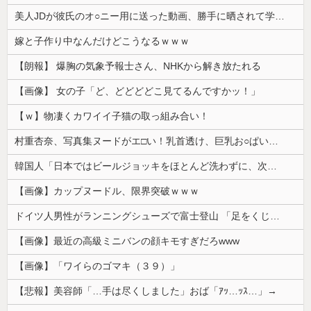
美人JDが彼氏のオ○ニー用に送った動画、勝手に晒されて学校中の”共有オカズ” にされる
嫁と子作り中なんだけどこうなるｗｗｗ
【朗報】 爆胸の気象予報士さん、NHKから解き放たれる
【画像】 女の子「ど、どどどどこ見てるんですかッ！」
【ｗ】物凄くカワイイ子猫の取っ組み合い！
村重杏奈、写真集ヌードがエ□い！乳首透け、巨乳お○ぱいが最高過ぎる！
韓国人「日本ではビールジョッキをほとんど洗わずに、次の客に出すんだ！ これが証拠の映像だ!!」……あー、なるほどですねー。韓国には「アレ」がないんだ？
【画像】カップヌードル、限界突破ｗｗｗ
ドイツ人男性がランニングシューズで富士登山 「足をくじいて動けない」
【画像】最近の高級ミニバンの顔キモすぎだろwww
【画像】「ワイらのゴマキ（３９）」
【悲報】美容師「…手は尽くしました」おば「ｱｯ…ｯｽ…」→