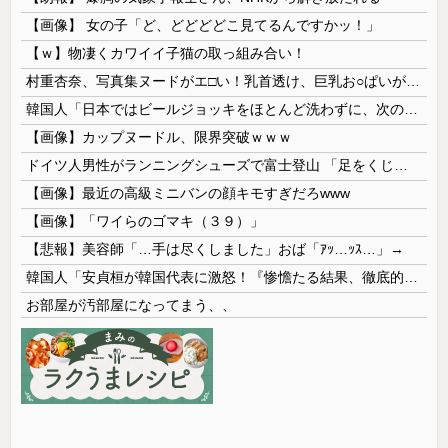
【画像】 女の子「ど、どどどどこ見てるんですかッ！」
【ｗ】物凄くカワイイ子猫の取っ組み合い！
村重杏奈、写真集ヌードがエ□い！乳首透け、巨乳お○ぱいが最高過ぎる！
韓国人「日本ではビールジョッキをほとんど洗わずに、次の客に出すんだ！ これが証拠の映像だ!!」……あー、なるほどですねー。韓国には「アレ」がないんだ？
【画像】カップヌードル、限界突破ｗｗｗ
ドイツ人男性がランニングシューズで富士登山 「足をくじいて動けない」
【画像】最近の高級ミニバンの顔キモすぎだろwww
【画像】「ワイらのゴマキ（３９）」
【悲報】美容師「…手は尽くしました」おば「ｱｯ…ｯｽ…」→
韓国人「安貞桓が韓国代表に激怒！『惨憺たる結果、徹底的な刷新が必要だ』と監督や協会を痛烈批判」
お部屋が汚部屋になってまう、、