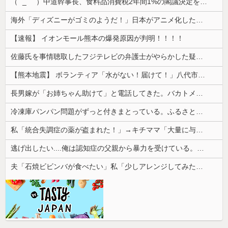
（ ´_ゝ`）中道幹事長、食料品消費税2年間1%の閣議決定を批判 → 記者「中道改革連合は食料品消費税ゼロを公約に掲げていたが？」→ 階猛氏「
海外「ディズニーがゴミのようだ！」日本がアニメ化した米人気SF作品に絶賛の声が殺到中
【速報】 イオンモール熊本の爆発原因が判明！！！！
佐藤氏を事情聴取したフジテレビの弁護士がやらかした疑惑が浮上、「これが事実なら全部が怪しすぎるぞ」と前科に衝撃を受ける人が続出
【熊本地震】 ボランティア「水がない！届けて！」八代市市長「自分で取りに行って」
長男嫁が「お姉ちゃん助けて」と電話してきた。バカトメが、雪の中うちの息子に会いに来ようとしたらしく...
冷凍庫パンパン問題がずっと付きまとっている。ふるさと納税も頼みたいけれど入れる場所がない
私「統合失調症の薬が盗まれた！」→キチママ「大量に与えたら娘が病院に運ばれた！ヤバい薬！」私「えっ」→盗まれた薬が思わぬ形で使われていて…
逃げ出したい....俺は認知症の父親から暴力を受けている。精神手帳は3級。
夫「石焼ビビンバが食べたい」私「少しアレンジしてみたよ」→出した瞬間、夫の機嫌が急変して…