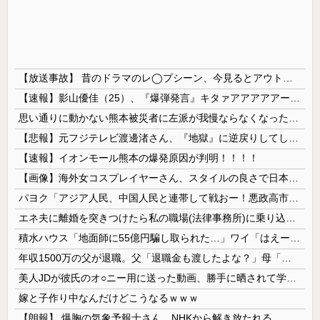
【放送事故】 昔のドラマのレ◯プシーン、今見るとアウトすぎる・・・
【速報】影山優佳（25）、『爆弾発言』キタァアアアアアーーーーー！！
思い通りに動かない熊本被災者に左派が我慢ならなくなった模様、避難所で苦しむ被災者に対して……
【悲報】元フジテレビ渡邊渚さん、『地獄』に逆戻りしてしまう・・・・・
【速報】イオンモール熊本の爆発原因が判明！！！！
【画像】海外女コスプレイヤーさん、スタイルの良さで日本人を圧倒してしまう 【Pickup06072001】
パヨク「アジア人民、中国人民と連帯して戦おー！悪政高市を打倒するぞー！」
エネ夫に離婚を突きつけたら私の職場(法律事務所)に乗り込んできた 堂々と「離婚の法律相談です。母の薦めでこちらに参りました」と言っているが、...
積水ハウス「地面師に55億円騙し取られた…」ワイ「はえーかわいそう…会社滅茶苦茶やろなぁ」
年収1500万の父が退職。父「退職金も渡したよな？」母「貯金なんてないよー」父「全部なくなったの！？」→予想外の返事に家族騒然となり…
美人JDが彼氏のオ○ニー用に送った動画、勝手に晒されて学校中の”共有オカズ” にされる
嫁と子作り中なんだけどこうなるｗｗｗ
【朗報】 爆胸の気象予報士さん、NHKから解き放たれる