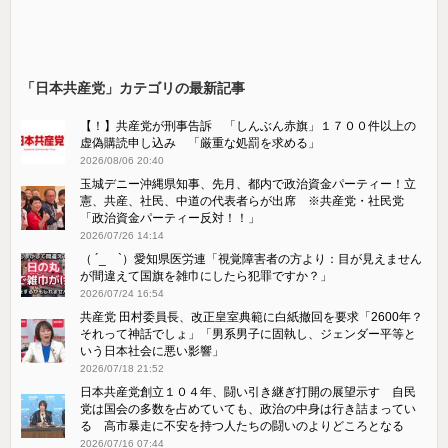
「日本共産党」カテゴリの最新記事
【！】共産党が刑事告訴 「しんぶん赤旗」１７００件以上の
虚偽購読申し込み 「厳重な処罰を求める」
2026/08/06 20:40
玉城デニー沖縄県知事、先月、都内で政治資金パーティー！立
憲、共産、社民、中道の代表者らが出席 ※共産党・社民党
「政治資金パーティー反対！！」
2026/07/26 14:14
（ ´_ゝ`）愛知県医労連「視覚障害者の方より：目が見えません
が間違えて国旗を雑巾にしたら犯罪ですか？」
2026/07/24 16:54
共産党 田村委員長、改正皇室典範に白紙撤回を要求「2600年？
それって神話でしょ」「男系男子に固執し、ジェンダー平等と
いう日本社会に悪い影響」
2026/07/18 21:52
日本共産党創立１０４年、闘い引き継ぎ打開の展望示す 自民
党は国会の多数を占めていても、政治の中身は行き詰まってい
る 高市暴走に不安を持つ人たちの闘いのよりどころとなる
2026/07/16 07:44