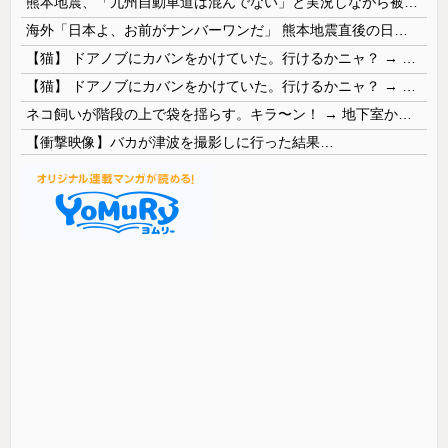
熊本地震、「九州自動車道は混んでない」と実況しながら被災地へ向かう有名アナなどに批判殺到 全国紙記者「最新の状況をいち早く伝えることは報道機関としての責務」「情報を取り上げることには大きな意義がある」
海外「日本よ、お前がナンバーワンだ」 熊本地震直後の日本の対応のスピードに世界が衝撃
【猫】 ドアノブにカバンをかけていた。行けるかニャ？ → 猫はこうなります…
【猫】 ドアノブにカバンをかけていた。行けるかニャ？ → 猫はこうなります…
ネコ飼いが階段の上で袋を揺らす。キラ〜ン！ → 地下室からヤツが現れる…
【衝撃映像】バカが津波を撮影しに行った結果…