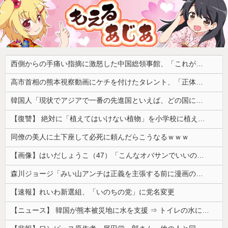
西側からの手痛い指摘に激怒した中国総領事館、「これが米国人Youtuberが紹介する本当の中国だ」と動画を公開するも……
高市首相の熊本視察動画にケチを付けたタレント、「正体バレバレよな」と黒電話の呼び方であっさりと……
韓国人「現状でアジアで一番の先進国といえば、どの国になるんだ？やはり日本という認識なのだろうか？」
【復讐】 絶対に「植えてはいけない植物」を小学校に植えた→20年経って見に行くと…「！？」衝撃の光景が・・・
同僚の美人に土下座して必死に頼んだらこうなるｗｗｗ
【画像】はいだしょうこ（47）「こんなオバサンでいいの…？」
森川ジョージ「みい山アンチは正義を主張する前に漫画の無断転載をやめろよ」←これwwww
【速報】れいわ新選組、「いのちの党」に党名変更
【ニュース】 韓国が熊本被災地に水を支援 ⇒ トイレの水にｗｗｗｗｗｗｗ