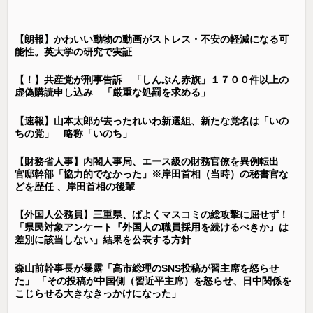
【朗報】かわいい動物の動画がストレス・不安の軽減になる可
能性。英大学の研究で実証
【！】共産党が刑事告訴 「しんぶん赤旗」１７００件以上の
虚偽購読申し込み 「厳重な処罰を求める」
【速報】山本太郎が去ったれいわ新選組、新たな党名は「いの
ちの党」 略称「いのち」
【財務省人事】内閣人事局、エース級の財務官僚を異例転出
官邸幹部「協力的でなかった」※岸田首相（当時）の秘書官な
どを歴任 、岸田首相の後輩
【外国人公務員】三重県、ぱよくマスコミの総攻撃に屈せず！
「県民対象アンケート『外国人の職員採用を続けるべきか』は
差別に該当しない」結果を公表する方針
森山前幹事長が暴露「高市総理のSNS投稿が習主席を怒らせ
た」 「その投稿が中国側（習近平主席）を怒らせ、日中関係を
こじらせる大きなきっかけになった」