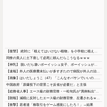
【復讐】 絶対に「植えてはいけない植物」を小学校に植えた→20年経って見に行くと…「！？」衝撃の光景が・・・
同僚の美人に土下座して必死に頼んだらこうなるｗｗｗ
【神乳】 脱いだら凄いボーイッシュ女子、ボーイッシュがどうでも良くなる ”お○ぱい” がこちらｗｗｗｗｗ
【速報】外人の医療費未払いが多すぎたので病院が外人の治療を断るようになってしまう
【画像】はいだしょうこ（47）「こんなオバサンでいいの…？」
中国政府「原爆投下の背景こそ反省が必要だ」と主張
【総務省人事】エース級の財務官僚・一松旬氏が“異例転出”へ 官邸幹部「協力的でなかったから」
【朗報】減税に反対したエース級の財務官僚、左遷されるｗｗｗｗｗｗ
【衝撃】若者達「株取引をゲーム感覚にしたろ！」→結果