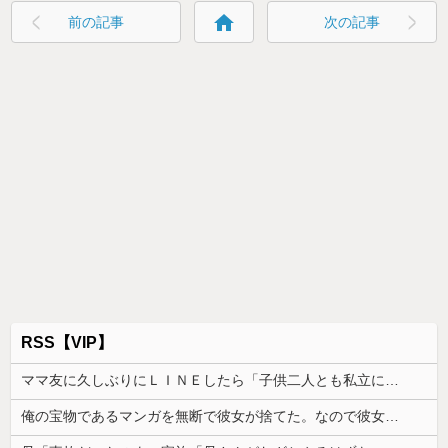
home
前の記事
次の記事
RSS【VIP】
ママ友に久しぶりにＬＩＮＥしたら「子供二人とも私立に通わせたら2000万円くらいかかっちゃう」と自慢された
俺の宝物であるマンガを無断で彼女が捨てた。なので彼女を精神的に追い詰めた結果