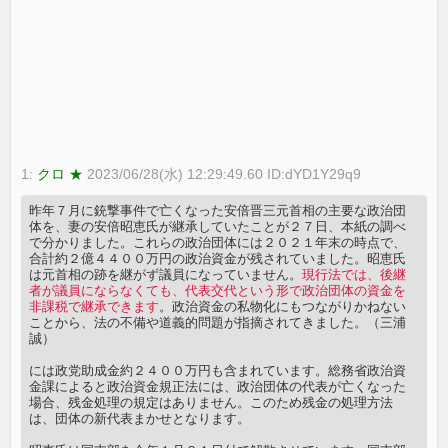
1:
クロ ★
2023/06/28(水) 12:29:49.60 ID:dYD1Y29q9
昨年７月に銃撃事件で亡くなった安倍晋三元首相の主要な政治団
体を、妻の安倍昭恵氏が継承していたことが２７日、本紙の調べ
で分かりました。これらの政治団体には２０２１年末の時点で、
合計約２億４４００万円の政治資金が残されていました。昭恵氏
は元首相の跡を継がず議員になっていません。
現行法では、後継
者が議員にならなくても、代表交代という形で政治団体の資金を
非課税で継承できます
。政治資金の私物化にもつながりかねない
ことから、法の不備や道義的問題が指摘されてきました。（三浦
誠）
には政党助成金約２４００万円も含まれています。総務省政治資
金課によると政治資金規正法には、政治団体の代表が亡くなった
場合、残金処理の規定はありません。このため残金の処理方法
は、団体の新代表まかせとなります。