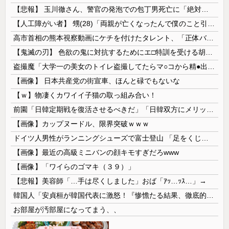
【悲報】 玉川徹さん、警官の発泡での包丁男死亡に「絶対に死刑にならない罪なのに警察が死刑にした！」 → 元警官のマジレスがコチラ → ………
【人工障がい者】 甥(28)「両親が亡くなったんで僕のこと引き取ってほしいんですけど！」なんでいい年したヒキニートを引き取らなきゃいけないんだ...
高市首相の熊本視察動画にケチを付けたタレント、「正体バレバレよな」と黒電話の呼び方であっさりと……
【鬼滅の刃】 色欲の鬼に対抗するためにエ□特訓を受ける胡蝶しのぶ…！クールなしのぶが快楽に抗えず翻弄されちゃう…
盗撮魔「大学一の美女のトイレ盗撮してたらマ○コから精●出てきたんだが…」（動画あり）
【画像】 日本共産党の街宣車、ほんと碌でもないな
【ｗ】物凄くカワイイ子猫の取っ組み合い！
前園「日韓定期戦を復活させるべきだ」「日韓双方にメリットがある」……日本へのメリットがなにもないんですが、それは
【画像】カップヌードル、限界突破ｗｗｗ
ドイツ人男性がランニングシューズで富士登山 「足をくじいて動けない」
【画像】最近の高級ミニバンの顔キモすぎだろwww
【画像】「ワイらのゴマキ（３９）」
【悲報】美容師「…手は尽くしました」おば「ｱｯ…ｯｽ…」→
韓国人「安貞桓が韓国代表に激怒！『惨憺たる結果、徹底的な刷新が必要だ』と監督や協会を痛烈批判」
お部屋が汚部屋になってまう、、