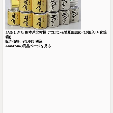
JAあしきた 熊本芦北柑橘 デコポン&甘夏缶詰め (10缶入り(化粧
箱))
販売価格: ￥5,665 税込
Amazonの商品ページを見る