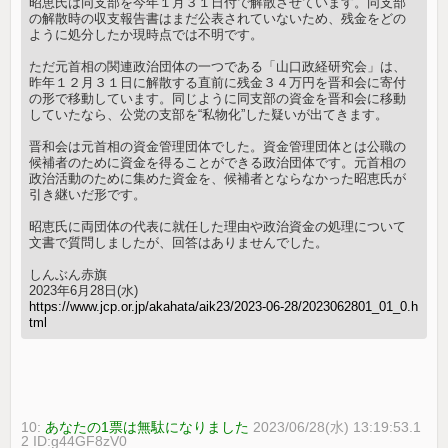
昭恵氏は同支部を今年１月３１日付で解散させています。同支部
の解散時の収支報告書はまだ公表されていないため、残金をどの
ように処分したか現時点では不明です。
ただ元首相の関連政治団体の一つである「山口政経研究会」は、
昨年１２月３１日に解散する直前に残金３４万円を晋和会に寄付
の形で移動しています。同じように同支部の資金を晋和会に移動
していたなら、公党の支部を“私物化”した疑いが出てきます。
晋和会は元首相の資金管理団体でした。資金管理団体とは公職の
候補者のために資金を得ることができる政治団体です。元首相の
政治活動のために集めた資金を、候補者とならなかった昭恵氏が
引き継いだ形です。
昭恵氏に両団体の代表に就任した理由や政治資金の処理について
文書で質問しましたが、回答はありませんでした。
しんぶん赤旗
2023年6月28日(水)
https://www.jcp.or.jp/akahata/aik23/2023-06-28/2023062801_01_0.h
tml
10:
あなたの1票は無駄になりました
2023/06/28(水) 13:19:53.1
2 ID:g44GF8zV0