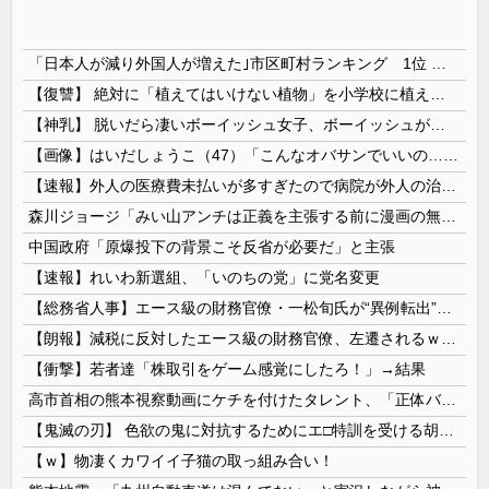
「日本人が減り外国人が増えた｣市区町村ランキング 1位 大阪市、2位 横浜市、3位 名古屋市、4位 京都市、5位 埼玉県川口市
【復讐】 絶対に「植えてはいけない植物」を小学校に植えた→20年経って見に行くと…「！？」衝撃の光景が・・・
【神乳】 脱いだら凄いボーイッシュ女子、ボーイッシュがどうでも良くなる ”お○ぱい” がこちらｗｗｗｗｗ
【画像】はいだしょうこ（47）「こんなオバサンでいいの…？」
【速報】外人の医療費未払いが多すぎたので病院が外人の治療を断るようになってしまう
森川ジョージ「みい山アンチは正義を主張する前に漫画の無断転載をやめろよ」←これwwww
中国政府「原爆投下の背景こそ反省が必要だ」と主張
【速報】れいわ新選組、「いのちの党」に党名変更
【総務省人事】エース級の財務官僚・一松旬氏が“異例転出”へ 官邸幹部「協力的でなかったから」
【朗報】減税に反対したエース級の財務官僚、左遷されるｗｗｗｗｗｗ
【衝撃】若者達「株取引をゲーム感覚にしたろ！」→結果
高市首相の熊本視察動画にケチを付けたタレント、「正体バレバレよな」と黒電話の呼び方であっさりと……
【鬼滅の刃】 色欲の鬼に対抗するためにエ□特訓を受ける胡蝶しのぶ…！クールなしのぶが快楽に抗えず翻弄されちゃう…
【ｗ】物凄くカワイイ子猫の取っ組み合い！