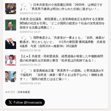
（ ´_ゝ`）日本共産党の小池晃書記局長「2600年、は神話です
よ！」「​男系男子継承は明治に作られた伝統に過ぎない！」
2026/07/15 23:18
共産党 志位議長、衆院通過した皇室典範改正を批判する主要新
聞5紙の社説を引用し「どこが国民の総意か？社会の女性差別を
助長する法案は廃案に！」
2026/07/12 14:27
（ ´_ゝ`）境野春彦さん「共産党が一番まとも」「自民、維新が
酷過ぎ。何とかしないと」 ※2月の衆院選 獲得議席数 共産党
4議席 与党（自民316＋維新36）352議席
2026/07/12 09:59
【えｗ】共産党・田村委員長、経歴虚偽が発覚した中傷動画問
題の松井健氏を詐欺師と断言「松井某は詐欺師である！」
2026/07/10 09:15
（ ´_ゝ`）皇室典範改正案「男系男子への固執」と野党議員がX
で猛批判 「自民党・維新！愛子さまは長子なのに！禍根を残
す！」「国民の総意とはほど遠い！」
2026/07/09 15:54
カテゴリ：
日本共産党