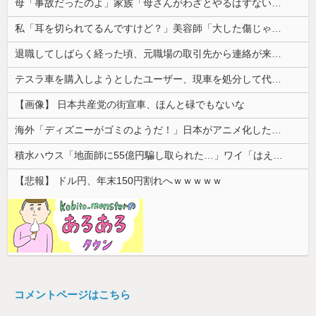
母「事故だったのよ」家族「母さんがわざとやるはずない」→嫁が毒を飲まされ子どもを失ったのに信じてもらえず…
私「耳を切られてるんですけど？」美容師「大した傷じゃなくて良かったですね」→その開き直った態度に腹が立ち…
退職してしばらく経った頃、元職場の取引先から連絡が来た。話を聞くと納得できない内容で…
テスラ車を購入しようとしたユーザー、現車を処分して代金を支払い、平日の納車日に予定を合わせた結果……
【画像】 日本共産党の街宣車、ほんと碌でもないな
海外「ディズニーがゴミのようだ！」日本がアニメ化した米人気SF作品に絶賛の声が殺到中
積水ハウス「地面師に55億円騙し取られた…」ワイ「はえーかわいそう…会社滅茶苦茶やろなぁ」
【悲報】 ドル円、年末150円割れへｗｗｗｗｗ
コメントページはこちら