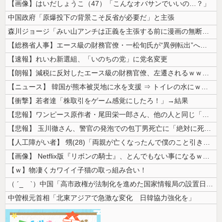
【画像】はいだしょうこ（47）「こんなオバサンでいいの…？」
中国政府「原爆投下の背景こそ反省が必要だ」と主張
森川ジョージ「みい山アンチは正義を主張する前に漫画の無断転載をやめろよ...
【総務省人事】エース級の財務官僚・一松旬氏が“異例転出”へ 官邸幹部「...
【速報】れいわ新選組、「いのちの党」に党名変更
【朗報】減税に反対したエース級の財務官僚、左遷されるｗｗｗｗｗｗ
【ニュース】 韓国が熊本被災地に水を支援 ⇒ トイレの水にｗｗｗｗｗｗ...
【衝撃】若者達「株取引をゲーム感覚にしたろ！」→結果
【悲報】ワンピース原作者・尾田栄一郎さん、他の人と同じ「漫画家」という...
【悲報】 玉川徹さん、警官の発泡での包丁男死亡に「絶対に死刑にならない...
【人工障がい者】 甥(28)「両親が亡くなったんで僕のこと引き取ってほ...
【画像】 Netflix版『リボンの騎士』、とんでもない事になるｗｗｗ...
【ｗ】物凄くカワイイ子猫の取っ組み合い！
（ ´_ゝ`）中国「高市政権が法制化を進めた国家情報局の設置日が7月3...
中曽根元首相「北東アジアで急激な変化 日韓協力強化を」