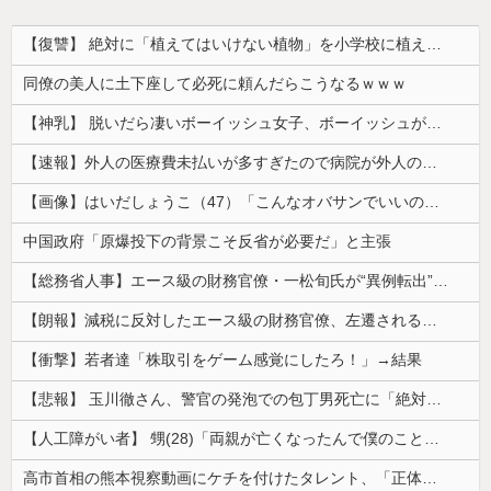
【復讐】 絶対に「植えてはいけない植物」を小学校に植えた→20年経って見に行くと…「！？」衝撃の光景が・・・
同僚の美人に土下座して必死に頼んだらこうなるｗｗｗ
【神乳】 脱いだら凄いボーイッシュ女子、ボーイッシュがどうでも良くなる ”お○ぱい” がこちらｗｗｗｗｗ
【速報】外人の医療費未払いが多すぎたので病院が外人の治療を断るようになってしまう
【画像】はいだしょうこ（47）「こんなオバサンでいいの…？」
中国政府「原爆投下の背景こそ反省が必要だ」と主張
【総務省人事】エース級の財務官僚・一松旬氏が“異例転出”へ 官邸幹部「協力的でなかったから」
【朗報】減税に反対したエース級の財務官僚、左遷されるｗｗｗｗｗｗ
【衝撃】若者達「株取引をゲーム感覚にしたろ！」→結果
【悲報】 玉川徹さん、警官の発泡での包丁男死亡に「絶対に死刑にならない罪なのに警察が死刑にした！」 → 元警官のマジレスがコチラ → ………
【人工障がい者】 甥(28)「両親が亡くなったんで僕のこと引き取ってほしいんですけど！」なんでいい年したヒキニートを引き取らなきゃいけないんだ...
高市首相の熊本視察動画にケチを付けたタレント、「正体バレバレよな」と黒電話の呼び方であっさりと……