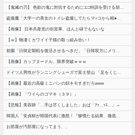
【鬼滅の刃】 色欲の鬼に対抗するためにエ□特訓を受ける胡蝶しのぶ…！クールなしのぶが快楽に抗えず翻弄されちゃう…
盗撮魔「大学一の美女のトイレ盗撮してたらマ○コから精●出てきたんだが…」（動画あり）
【画像】 日本共産党の街宣車、ほんと碌でもないな
【ｗ】物凄くカワイイ子猫の取っ組み合い！
前園「日韓定期戦を復活させるべきだ」「日韓双方にメリットがある」……日本へのメリットがなにもないんですが、それは
【画像】カップヌードル、限界突破ｗｗｗ
ドイツ人男性がランニングシューズで富士登山 「足をくじいて動けない」
【画像】最近の高級ミニバンの顔キモすぎだろwww
【画像】「ワイらのゴマキ（３９）」
【悲報】美容師「…手は尽くしました」おば「ｱｯ…ｯｽ…」→
韓国人「安貞桓が韓国代表に激怒！『惨憺たる結果、徹底的な刷新が必要だ』と監督や協会を痛烈批判」
お部屋が汚部屋になってまう、、