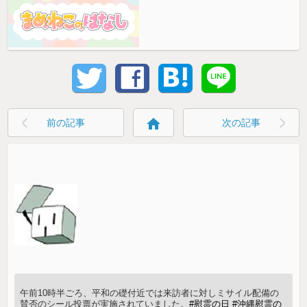
home
前の記事
次の記事
午前10時半ごろ、平和の礎付近では来訪者に対しミサイル配備の
賛否のシール投票が実施されていました。
#慰霊の日
#沖縄慰霊の