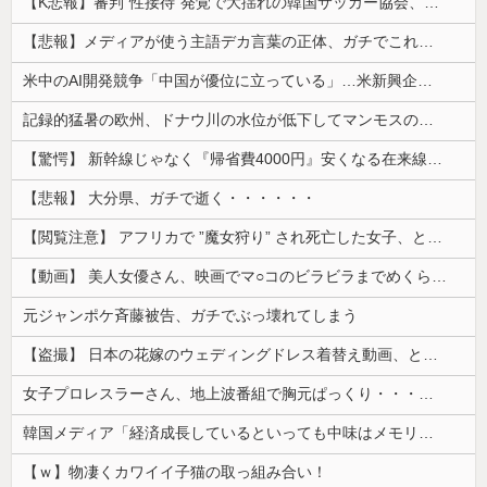
【K悲報】審判“性接待”発覚で大揺れの韓国サッカー協会、当然『あの大会』についても疑われてしまう…
【悲報】メディアが使う主語デカ言葉の正体、ガチでこれだったｗｗｗｗ
米中のAI開発競争「中国が優位に立っている」…米新興企業CEOが予測！
記録的猛暑の欧州、ドナウ川の水位が低下してマンモスの骨や沈没したドイツ軍の戦艦が出現
【驚愕】 新幹線じゃなく『帰省費4000円』安くなる在来線で帰省した結果ｗｗｗｗｗ
【悲報】 大分県、ガチで逝く・・・・・・
【閲覧注意】 アフリカで ”魔女狩り” され死亡した女子、とんでもなくエ□い体してると話題に
【動画】 美人女優さん、映画でマ○コのビラビラまでめくらせてしまうｗｗｗｗｗｗ
元ジャンポケ斉藤被告、ガチでぶっ壊れてしまう
【盗撮】 日本の花嫁のウェディングドレス着替え動画、とんでもない神乳だと海外で話題に
女子プロレスラーさん、地上波番組で胸元ぱっくり・・・（※画像あり）
韓国メディア「経済成長しているといっても中味はメモリ価格だけ。雇用増加見通しが半減してしまった」……韓国の内需不況は根強い状況っすね
【ｗ】物凄くカワイイ子猫の取っ組み合い！