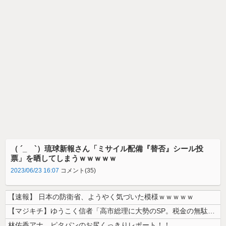
（ ´_ゝ`）琉球新報さん「ミサイル配備『替否』シール投
票」を晒してしまうｗｗｗｗｗ
2023/06/23 16:07
コメント(35)
【速報】 日本の防衛省、ようやく気づいた模様ｗｗｗｗｗ
【マジキチ】ゆうこく信者「高市総理に大勢のSP。税金の無駄遣いです」→...
林佑香アナ ピタパンのお尻くっきりレポート！！