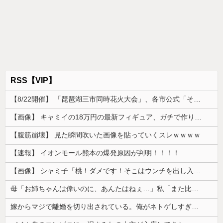
RSS【VIP】
【8/22開催】 「琵琶湖三市同時花火大会」、各市公式「そんな花火大会は存在しない」→ 高価チケットを購入した人達がSNS阿鼻叫喚
【画像】 キャミイの18万円の最新フィギュア、ガチで作り込みがエグすぎる
【腹筋崩壊】 見た瞬間吹いた画像を貼っていくスレｗｗｗｗ
【速報】 イオンモール熊本の爆発原因が判明！！！！
【画像】 シャミ子「桃！ダメです！そこはウンチを出し入れする穴です！」
母「お姉ちゃんは偉いのに、あんたはねぇ…」私「また比べるの？」→積もり積もった不満がついに爆発して…
嫁からマジで離婚を切り出されている。俺がネトゲしすぎて全くかまわなかったのが原因らしく...