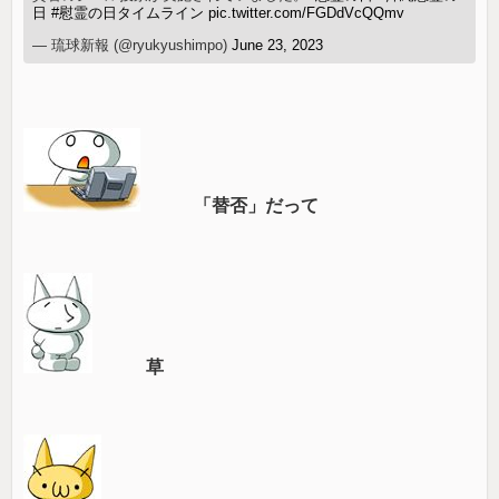
日
#慰霊の日タイムライン
pic.twitter.com/FGDdVcQQmv
— 琉球新報 (@ryukyushimpo)
June 23, 2023
「替否」だって
草