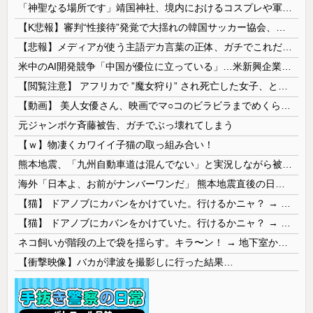
「神聖なる場所です」靖国神社、境内におけるコスプレや軍装の禁止を発表
【K悲報】審判“性接待”発覚で大揺れの韓国サッカー協会、当然『あの大会』についても疑われてしまう…
【悲報】メディアが使う主語デカ言葉の正体、ガチでこれだったｗｗｗｗ
米中のAI開発競争「中国が優位に立っている」…米新興企業CEOが予測！
【閲覧注意】 アフリカで ”魔女狩り” され死亡した女子、とんでもなくエ□い体してると話題に
【動画】 美人女優さん、映画でマ○コのビラビラまでめくらせてしまうｗｗｗｗｗｗ
元ジャンポケ斉藤被告、ガチでぶっ壊れてしまう
【ｗ】物凄くカワイイ子猫の取っ組み合い！
熊本地震、「九州自動車道は混んでない」と実況しながら被災地へ向かう有名アナなどに批判殺到 全国紙記者「最新の状況をいち早く伝えることは報道機関としての責務」「情報を取り上げることには大きな意義がある」
海外「日本よ、お前がナンバーワンだ」 熊本地震直後の日本の対応のスピードに世界が衝撃
【猫】 ドアノブにカバンをかけていた。行けるかニャ？ → 猫はこうなります…
【猫】 ドアノブにカバンをかけていた。行けるかニャ？ → 猫はこうなります…
ネコ飼いが階段の上で袋を揺らす。キラ〜ン！ → 地下室からヤツが現れる…
【衝撃映像】バカが津波を撮影しに行った結果…