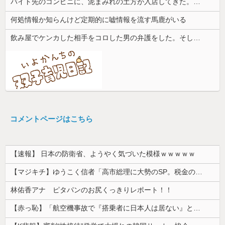
バイト先のコンビニに、泥まみれの土方が入店してきた。子供「パパ！あのおじさんたちお店汚してるよ！」→すると・・・
何処情報か知らんけど定期的に嘘情報を流す馬鹿がいる
飲み屋でケンカした相手をコロした男の弁護をした。そして数年後、因果応報を思わせる出来事が…
コメントページはこちら
【速報】 日本の防衛省、ようやく気づいた模様ｗｗｗｗｗ
【マジキチ】ゆうこく信者「高市総理に大勢のSP。税金の無駄遣いです」→『山上のようなテロリストのせい』とリプされ「山上君が犯人だとまだ思っておら...
林佑香アナ ピタパンのお尻くっきりレポート！！
【赤っ恥】「航空機事故で『搭乗者に日本人は居ない』という発表は嫌い。人間として同じ価値だと思う」→ツッコミ殺到も「自分が気に入らないと思った」と...