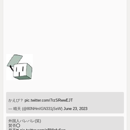
かえぴ？
pic.twitter.com/7rzSRwwEJT
— 晴天 (@80NHmIGN331jSeW)
June 23, 2023
外国人バレバレ(笑)
賛否⭕