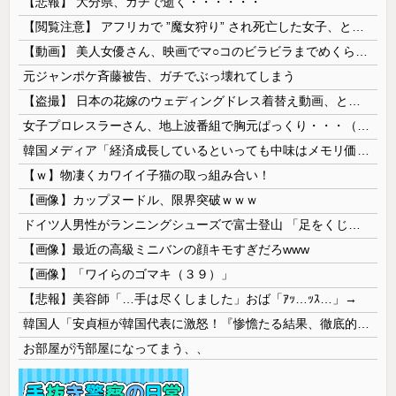
【悲報】 大分県、ガチで逝く・・・・・・
【閲覧注意】 アフリカで ”魔女狩り” され死亡した女子、とんでもなくエ□い体してると話題に
【動画】 美人女優さん、映画でマ○コのビラビラまでめくらせてしまうｗｗｗｗｗｗ
元ジャンポケ斉藤被告、ガチでぶっ壊れてしまう
【盗撮】 日本の花嫁のウェディングドレス着替え動画、とんでもない神乳だと海外で話題に
女子プロレスラーさん、地上波番組で胸元ぱっくり・・・（※画像あり）
韓国メディア「経済成長しているといっても中味はメモリ価格だけ。雇用増加見通しが半減してしまった」……韓国の内需不況は根強い状況っすね
【ｗ】物凄くカワイイ子猫の取っ組み合い！
【画像】カップヌードル、限界突破ｗｗｗ
ドイツ人男性がランニングシューズで富士登山 「足をくじいて動けない」
【画像】最近の高級ミニバンの顔キモすぎだろwww
【画像】「ワイらのゴマキ（３９）」
【悲報】美容師「…手は尽くしました」おば「ｱｯ…ｯｽ…」→
韓国人「安貞桓が韓国代表に激怒！『惨憺たる結果、徹底的な刷新が必要だ』と監督や協会を痛烈批判」
お部屋が汚部屋になってまう、、