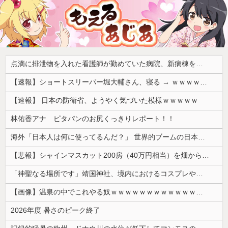
点滴に排泄物を入れた看護師が勤めていた病院、新病棟を建てたばかりなのに近隣住民の総スカンを食らった結果……
【速報】ショートスリーパー堀大輔さん、寝る → ｗｗｗｗｗｗｗｗｗｗｗｗｗｗｗｗ
【速報】 日本の防衛省、ようやく気づいた模様ｗｗｗｗｗ
林佑香アナ ピタパンのお尻くっきりレポート！！
海外「日本人は何に使ってるんだ？」 世界的ブームの日本の食品、買ってみたものの使い道が分からない外国人が続出
【悲報】シャインマスカット200房（40万円相当）を畑から盗んだ男を逮捕 ネットで販売していた模様
「神聖なる場所です」靖国神社、境内におけるコスプレや軍装の禁止を発表
【画像】温泉の中でこれやる奴ｗｗｗｗｗｗｗｗｗｗｗｗｗｗｗｗ
2026年度 暑さのピーク終了