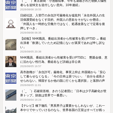
（ ´_ゝ`）東京新聞「小池都知事、今年も虐殺された朝鮮人犠牲
者らを追悼文を送付しない意向。10年連続」
2026/08/08 19:55
日経社説、入管庁の永住許可厳格化を猛批判「永住外国人の生
活保護受給をなくす目的、外国人の意欲をそがないか懸念」
「外国人を一時的な労働力ではなく、処遇改善などで定着を後
押しすべき」
2026/08/08 06:35
【続報】NHK職員、番組出演者から性被害を受けPTSD → 番組
出演者「飲酒していたため記憶にないが真実であれば申し訳な
い」
2026/08/05 20:36
NHK職員、番組出演者から性被害を受けPTSDに 懇親会後、意
に沿わない性行為、番組名など詳細は非公表
2026/08/05 16:57
高市政権が「永住許可」厳格化、事実上抑止 外国籍から「安心
して暮らせなくなる」「今の日本は居づらい」「自分を成長さ
せられない。帰国するか他の国に行くかも選択肢」と落胆の声
2026/08/05 11:01
（ ´_ゝ`）石破前首相、きのう記者団に「日本は少子高齢化が世
界トップ。財政は世界で一番悪い」
2026/08/04 16:24
【テレビ】橋下徹氏「男系男子は重要かもしれないが、これ一
本やりでやっていけるのなら、世界各国の王室はすべてが残っ