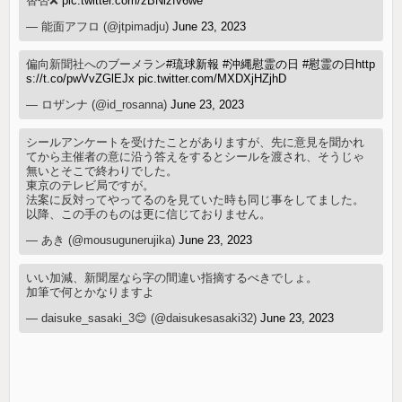
替否❌
pic.twitter.com/zBNlzfv6we
— 能面アフロ (@jtpimadju)
June 23, 2023
偏向新聞社へのブーメラン
#琉球新報
#沖縄慰霊の日
#慰霊の日
http
s://t.co/pwVvZGlEJx
pic.twitter.com/MXDXjHZjhD
— ロザンナ (@id_rosanna)
June 23, 2023
シールアンケートを受けたことがありますが、先に意見を聞かれ
てから主催者の意に沿う答えをするとシールを渡され、そうじゃ
無いとそこで終わりでした。
東京のテレビ局ですが。
法案に反対ってやってるのを見ていた時も同じ事をしてました。
以降、この手のものは更に信じておりません。
— あき (@mousugunerujika)
June 23, 2023
いい加減、新聞屋なら字の間違い指摘するべきでしょ。
加筆で何とかなりますよ
— daisuke_sasaki_3😊 (@daisukesasaki32)
June 23, 2023