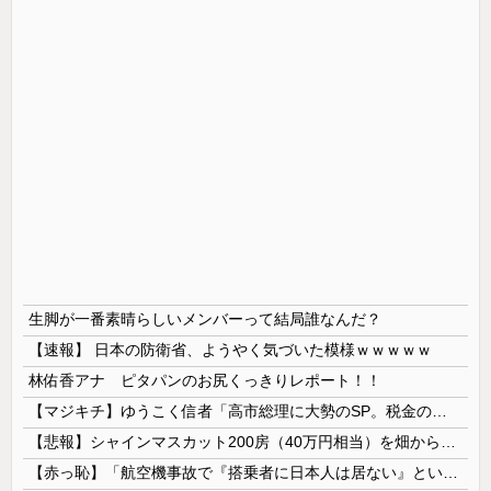
生脚が一番素晴らしいメンバーって結局誰なんだ？
【速報】 日本の防衛省、ようやく気づいた模様ｗｗｗｗｗ
林佑香アナ ピタパンのお尻くっきりレポート！！
【マジキチ】ゆうこく信者「高市総理に大勢のSP。税金の無駄遣いです」→『山上のようなテロリストのせい』とリプされ「山上君が犯人だとまだ思っておら...
【悲報】シャインマスカット200房（40万円相当）を畑から盗んだ男を逮捕 ネットで販売していた模様
【赤っ恥】「航空機事故で『搭乗者に日本人は居ない』という発表は嫌い。人間として同じ価値だと思う」→ツッコミ殺到も「自分が気に入らないと思った」と...