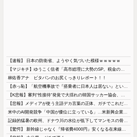
【速報】 日本の防衛省、ようやく気づいた模様ｗｗｗｗｗ
【マジキチ】ゆうこく信者「高市総理に大勢のSP。税金の無駄遣いです」→『山上のようなテロリストのせい』とリプされ「山上君が犯人だとまだ思っておら...
林佑香アナ ピタパンのお尻くっきりレポート！！
【赤っ恥】「航空機事故で『搭乗者に日本人は居ない』という発表は嫌い。人間として同じ価値だと思う」→ツッコミ殺到も「自分が気に入らないと思った」と...
【K悲報】審判“性接待”発覚で大揺れの韓国サッカー協会、当然『あの大会』についても疑われてしまう…
【悲報】メディアが使う主語デカ言葉の正体、ガチでこれだったｗｗｗｗ
米中のAI開発競争「中国が優位に立っている」…米新興企業CEOが予測！
記録的猛暑の欧州、ドナウ川の水位が低下してマンモスの骨や沈没したドイツ軍の戦艦が出現
【驚愕】 新幹線じゃなく『帰省費4000円』安くなる在来線で帰省した結果ｗｗｗｗｗ