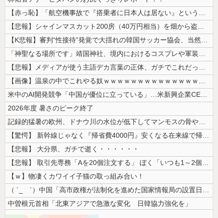
【赤っ恥】「航空機事故で『搭乗者に日本人は居ない』という発表は嫌い。人...
【悲報】シャインマスカット200房（40万円相当）を畑から盗んだ男を逮...
【K悲報】審判“性接待”発覚で大揺れの韓国サッカー協会、当然『あの大会...
「神聖なる場所です」靖国神社、境内におけるコスプレや軍装の禁止を発表
【悲報】メディアが使う主語デカ言葉の正体、ガチでこれだったｗｗｗｗ
【画像】温泉の中でこれやる奴ｗｗｗｗｗｗｗｗｗｗｗｗｗｗｗｗ
米中のAI開発競争「中国が優位に立っている」…米新興企業CEOが予測！
2026年度 暑さのピーク終了
記録的猛暑の欧州、ドナウ川の水位が低下してマンモスの骨や沈没したドイツ...
【驚愕】 新幹線じゃなく『帰省費4000円』安くなる在来線で帰省した結...
【悲報】 大分県、ガチで逝く・・・・・・
【悲報】 取引先専務「Aを20個注文する」 ぼく「いつも1～2個しか使...
【ｗ】物凄くカワイイ子猫の取っ組み合い！
（ ´_ゝ`）中国「高市政権が法制化を進めた国家情報局の設置日が7月3...
中曽根元首相「北東アジアで急激な変化 日韓協力強化を」