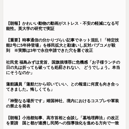
【朗報】かわいい動物の動画がストレス・不安の軽減になる可
能性。英大学の研究で実証
【重要】時事通信の分かりづらい記事でネット混乱！「特定技
能2号に5年枠登場」を移民拡大と勘違いし反対パブコメが殺
到 ※実際は3年で永住申請できた穴を塞ぐ改正
社民党 福島みずほ党首、国旗損壊罪に危機感「お子様ランチの
日の丸は折っても破っても処罰されない、 どうでしょう。本当
にそうなのか」
蓮舫議員「蓮舫だから叩いていい、との報道に何度も向き合っ
てきました。悔しくても」
「神聖なる場所です」靖国神社、境内におけるコスプレや軍装
の禁止を発表
【朗報】小池都知事、高市首相と会談し「墓地埋葬法」の改正
を要請 国と都が連携し民間への指導強化を進める方向で一致