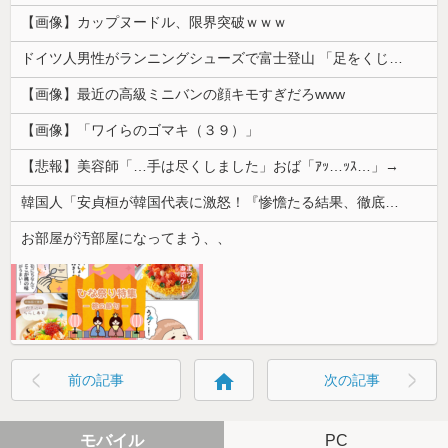
【画像】カップヌードル、限界突破ｗｗｗ
ドイツ人男性がランニングシューズで富士登山 「足をくじいて動けない」
【画像】最近の高級ミニバンの顔キモすぎだろwww
【画像】「ワイらのゴマキ（３９）」
【悲報】美容師「…手は尽くしました」おば「ｱｯ…ｯｽ…」→
韓国人「安貞桓が韓国代表に激怒！『惨憺たる結果、徹底的な刷新が必要だ』と監督や協会を痛烈批判」
お部屋が汚部屋になってまう、、
home
前の記事
次の記事
モバイル
PC