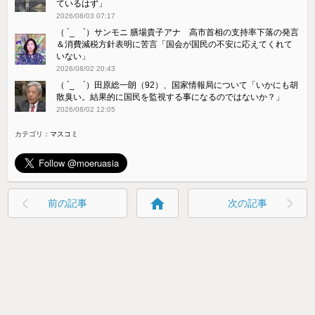
ているはず」
2026/08/03 07:17
（ ´_ゝ`）サンモニ 膳場貴子アナ 高市首相の支持率下落の発言
＆消費減税方針表明に苦言「国会が国民の不安に応えてくれて
いない」
2026/08/02 20:43
（ ´_ゝ`）田原総一朗（92）、国家情報局について「いかにも胡
散臭い。結果的に国民を監視する事になるのではないか？」
2026/08/02 12:05
カテゴリ：
マスコミ
home
前の記事
次の記事