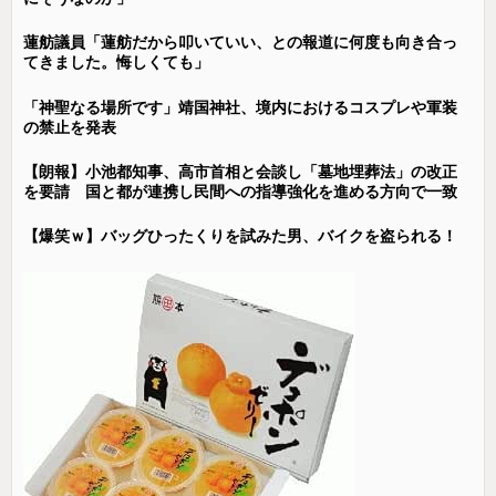
蓮舫議員「蓮舫だから叩いていい、との報道に何度も向き合っ
てきました。悔しくても」
「神聖なる場所です」靖国神社、境内におけるコスプレや軍装
の禁止を発表
【朗報】小池都知事、高市首相と会談し「墓地埋葬法」の改正
を要請 国と都が連携し民間への指導強化を進める方向で一致
【爆笑ｗ】バッグひったくりを試みた男、バイクを盗られる！