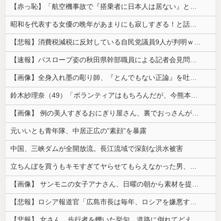
【赤っ恥】「航空機事故で『搭乗者に日本人は居ない』という発表は嫌い。人間として同じ価値だと思う」→ツッコミ殺到も「自分が気に入らないと思った」と...
昭和を代表する女優の晩年があまりにも寂しすぎる！と話題に、自身の子供を餓死する寸前までネグレクトした挙句……
【悲報】消費税減税に反対している自民党議員9人が判明ｗｗｗｗｗｗ
【速報】バスローブ姿の秋田県幹部職員による記者会見問題、ラブホテルからの参加だと特定「体調が優れなかったため...」とは何だったのか
【画像】全身入れ墨の彫り師、『とんでもない正論』を吐いて30万再生されてしまうｗｗｗｗｗｗｗ
鈴木紗理奈（49）「ボランティアはもちろんだが、今熊本へ旅行に行くことも支援になる」
【画像】 例の美人すぎるおにぎり屋さん、裏でおっさんが握っていたｗｗｗｗｗｗｗｗｗｗｗｗｗｗｗｗｗ
元いいとも青年隊、中居正広の”素顔”を暴露
中国、三峡ダムが全開放流。長江流域で深刻な洪水被害
立ちんぼを買うもキモすぎてヤらせてもらえなかった男、代わりの足コキでまさかの大量身寸米青ｗｗｗ
【画像】 サンモニの女子アナさん、日曜の朝から素材を提供してしまう
【悲報】ロシア報道官「広島市長は毎年、ロシアを嫌悪する『偽りの呪文』を繰り返し、日本人をゾンビ化させている」と主張
【悲報】 女さん、歩行者を轢いた挙句、道路に倒れてどえらいことになってしまうw w w w w w w