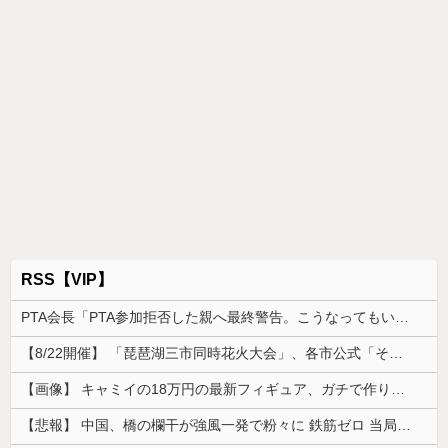
RSS【VIP】
PTA会長「PTA参加拒否した親へ最終警告。こうなってもいい？」
【8/22開催】 「琵琶湖三市同時花火大会」、各市公式「そんな花火大会は存在しない」→ 高価チケットを購入した人達がSNS阿鼻叫喚
【画像】 キャミイの18万円の最新フィギュア、ガチで作り込みがエグすぎる
【悲報】 中国、橋の欄干が強風一発で粉々に 鉄筋ゼロ 当局「接着剤でくっつけただけ」「正常で、品質問題はない」