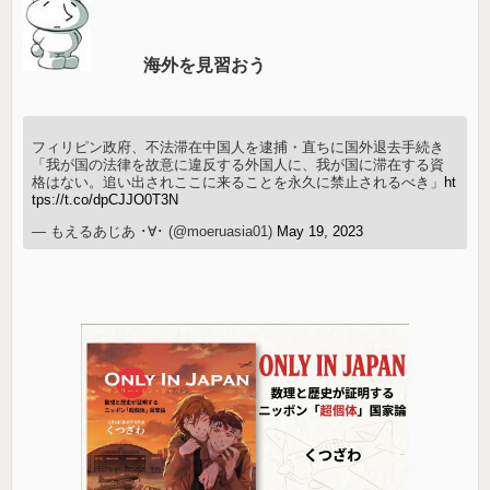
海外を見習おう
フィリピン政府、不法滞在中国人を逮捕・直ちに国外退去手続き
「我が国の法律を故意に違反する外国人に、我が国に滞在する資
格はない。追い出されここに来ることを永久に禁止されるべき」
ht
tps://t.co/dpCJJO0T3N
— もえるあじあ ･∀･ (@moeruasia01)
May 19, 2023