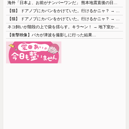
海外「日本よ、お前がナンバーワンだ」 熊本地震直後の日本の対応のスピードに世界が衝撃
【猫】 ドアノブにカバンをかけていた。行けるかニャ？ → 猫はこうなります…
【猫】 ドアノブにカバンをかけていた。行けるかニャ？ → 猫はこうなります…
ネコ飼いが階段の上で袋を揺らす。キラ〜ン！ → 地下室からヤツが現れる…
【衝撃映像】バカが津波を撮影しに行った結果…