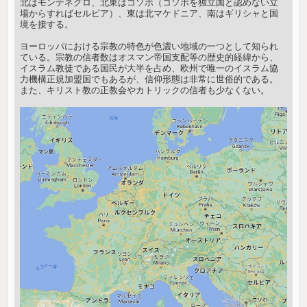
北はモンテネグロ、北東はコソボ（コソボを独立国と認めない立
場からすればセルビア）、東は北マケドニア、南はギリシャと国
境を接する。
ヨーロッパにおける宗教の特色が色濃い地域の一つとして知られ
ている。宗教の信者数はオスマン帝国支配等の歴史的経緯から、
イスラム教徒である国民が大半を占め、欧州で唯一のイスラム協
力機構正規加盟国でもあるが、信仰形態は非常に世俗的である。
また、キリスト教の正教会やカトリックの信者も少なくない。