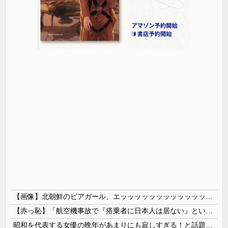
【画像】北朝鮮のビアガール、エッッッッッッッッッッッッッッッッッ！
【赤っ恥】「航空機事故で『搭乗者に日本人は居ない』という発表は嫌い。人間として同じ価値だと思う」→ツッコミ殺到も「自分が気に入らないと思った」と...
昭和を代表する女優の晩年があまりにも寂しすぎる！と話題に、自身の子供を餓死する寸前までネグレクトした挙句……