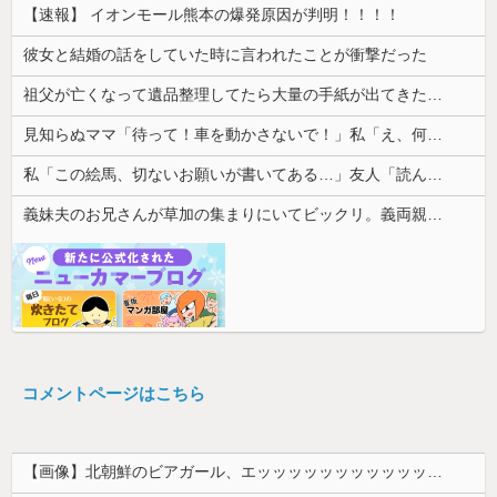
【速報】 イオンモール熊本の爆発原因が判明！！！！
彼女と結婚の話をしていた時に言われたことが衝撃だった
祖父が亡くなって遺品整理してたら大量の手紙が出てきた。全部同じ女性で祖父と恋愛関係だったっぽい
見知らぬママ「待って！車を動かさないで！」私「え、何があったの！？」→慌てて降りると園長先生が激怒していて…
私「この絵馬、切ないお願いが書いてある…」友人「読んでみて」→有名神社で見つけた願い事の内容に、思わず神様も困るだろうと思ってしまい…
義妹夫のお兄さんが草加の集まりにいてビックリ。義両親は新興宗教大嫌いな人たちなのに...
コメントページはこちら
【画像】北朝鮮のビアガール、エッッッッッッッッッッッッッッッッッ！