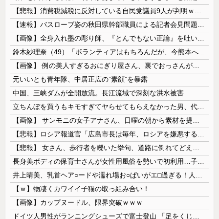
【悲報】消費税減税に反対している自民党議員9人が判明ｗｗｗｗｗｗ
【速報】バスローブ姿の秋田県幹部職員による記者会見問題、ラブホテルからの参加だと特定「体調が優れなかったため...」とは何だったのか
【画像】全身入れ墨の彫り師、『とんでもない正論』を吐いて30万再生されてしまうｗｗｗｗｗｗｗ
鈴木紗理奈（49）「ボランティアはもちろんだが、今熊本へ旅行に行くことも支援になる」
【画像】 例の美人すぎるおにぎり屋さん、裏でおっさんが握っていたｗｗｗｗｗｗｗｗｗｗｗｗｗｗｗｗｗ
元いいとも青年隊、中居正広の”素顔”を暴露
中国、三峡ダムが全開放流。長江流域で深刻な洪水被害
立ちんぼを買うもキモすぎてヤらせてもらえなかった男、代わりの足コキでまさかの大量身寸米青ｗｗｗ
【画像】 サンモニの女子アナさん、日曜の朝から素材を提供してしまう
【悲報】ロシア報道官「広島市長は毎年、ロシアを嫌悪する『偽りの呪文』を繰り返し、日本人をゾンビ化させている」と主張
【悲報】 女さん、歩行者を轢いた挙句、道路に倒れてどえらいことになってしまうw w w w w w w
長身美ボディの保育士さんが女性用風俗を勢いで初利用…子供に絶対見せられないメスの顔でイキまくり。
井上晴美、乳首ヘア○ードや濡れ場お○ぱいがエ□過ぎる！人生最後のラスト写真集、最高！！
【ｗ】物凄くカワイイ子猫の取っ組み合い！
【画像】カップヌードル、限界突破ｗｗｗ
ドイツ人男性がランニングシューズで富士登山 「足をくじいて動けない」