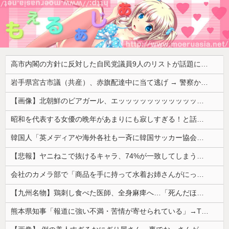
高市内閣の方針に反対した自民党議員9人のリストが話題に、「岩屋はどこへ行った？」との指摘もあるが……
岩手県宮古市議（共産）、赤旗配達中に当て逃げ → 警察から連絡が来て宮古署を訪れ事情聴取
【画像】北朝鮮のビアガール、エッッッッッッッッッッッッッッッッッ！
昭和を代表する女優の晩年があまりにも寂しすぎる！と話題に、自身の子供を餓死する寸前までネグレクトした挙句……
韓国人「英メディアや海外各社も一斉に韓国サッカー協会を巡る過去の不祥事を報道！」→「国際的な信用失墜の危機‥」
【悲報】ヤニねこで抜けるキャラ、74%が一致してしまうｗｗｗｗｗ
会社のカメラ部で「商品を手に持って水着お姉さんがにっこり」を撮影、だがお姉さんは素人アルバイトで親バレした結果……
【九州名物】鶏刺し食べた医師、全身麻痺へ…「死んだほうが良かったと思っていた」
熊本県知事「報道に強い不満・苦情が寄せられている」→TBSの報道特集がまさにそれな件