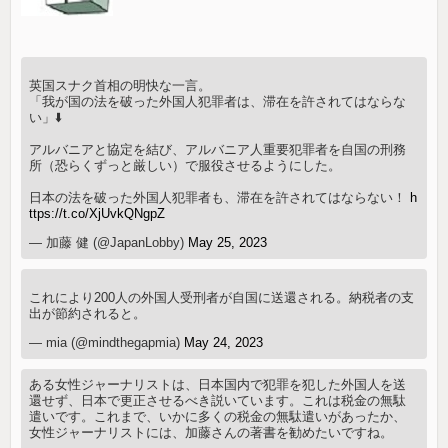
英国スナク首相の明快な一言。
「我が国の法を破った外国人犯罪者は、滞在を許されてはならな
い」⬇️
アルバニアと協定を結び、アルバニア人重要犯罪者を自国の刑務
所（恐らくずっと厳しい）で服役させるようにした。
日本の法を破った外国人犯罪者も、滞在を許されてはならない！
h
ttps://t.co/XjUvkQNgpZ
— 加藤 健 (@JapanLobby)
May 25, 2023
これにより200人の外国人受刑者が自国に送還される。納税者の支
出が節約されると。
— mia (@mindthegapmia)
May 24, 2023
ある女性ジャーナリストは、日本国内で犯罪を犯した外国人を送
還せず、日本で更正させるべき説いています。これは税金の無駄
遣いです。これまで、いかに多くの税金の無駄遣いがあったか、
女性ジャーナリストには、加藤さんの著書を勧めたいですね。