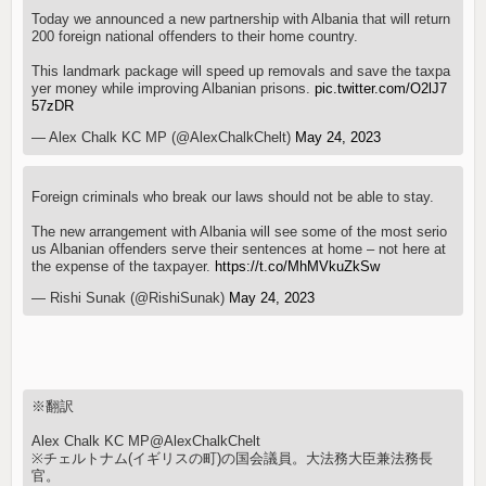
Today we announced a new partnership with Albania that will return
200 foreign national offenders to their home country.
This landmark package will speed up removals and save the taxpa
yer money while improving Albanian prisons.
pic.twitter.com/O2lJ7
57zDR
— Alex Chalk KC MP (@AlexChalkChelt)
May 24, 2023
Foreign criminals who break our laws should not be able to stay.
The new arrangement with Albania will see some of the most serio
us Albanian offenders serve their sentences at home – not here at
the expense of the taxpayer.
https://t.co/MhMVkuZkSw
— Rishi Sunak (@RishiSunak)
May 24, 2023
※翻訳
Alex Chalk KC MP@AlexChalkChelt
※チェルトナム(イギリスの町)の国会議員。大法務大臣兼法務長
官。