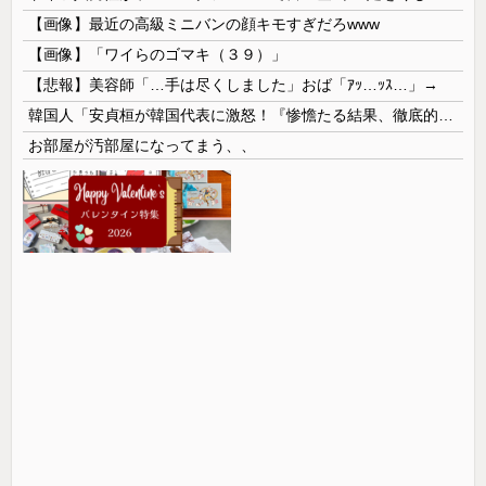
【画像】最近の高級ミニバンの顔キモすぎだろwww
【画像】「ワイらのゴマキ（３９）」
【悲報】美容師「…手は尽くしました」おば「ｱｯ…ｯｽ…」→
韓国人「安貞桓が韓国代表に激怒！『惨憺たる結果、徹底的な刷新が必要だ』と監督や協会を痛烈批判」
お部屋が汚部屋になってまう、、