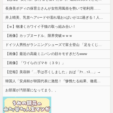
長身美ボディの保育士さんが女性用風俗を勢いで初利用…子供に絶対見せられないメスの顔でイキまくり。
井上晴美、乳首ヘア○ードや濡れ場お○ぱいがエ□過ぎる！人生最後のラスト写真集、最高！！
【ｗ】物凄くカワイイ子猫の取っ組み合い！
【画像】カップヌードル、限界突破ｗｗｗ
ドイツ人男性がランニングシューズで富士登山 「足をくじいて動けない」
【画像】最近の高級ミニバンの顔キモすぎだろwww
【画像】「ワイらのゴマキ（３９）」
【悲報】美容師「…手は尽くしました」おば「ｱｯ…ｯｽ…」→
韓国人「安貞桓が韓国代表に激怒！『惨憺たる結果、徹底的な刷新が必要だ』と監督や協会を痛烈批判」
お部屋が汚部屋になってまう、、