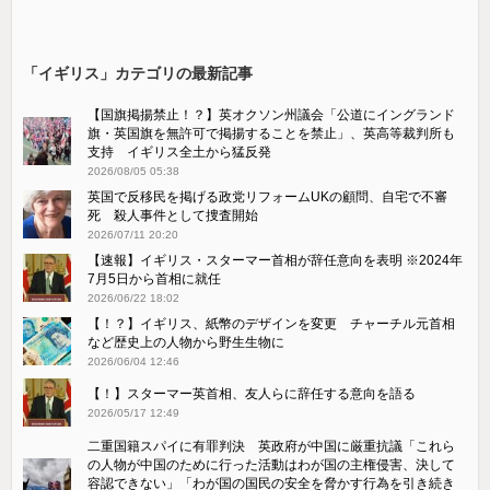
「イギリス」カテゴリの最新記事
【国旗掲揚禁止！？】英オクソン州議会「公道にイングランド
旗・英国旗を無許可で掲揚することを禁止」、英高等裁判所も
支持 イギリス全土から猛反発
2026/08/05 05:38
英国で反移民を掲げる政党リフォームUKの顧問、自宅で不審
死 殺人事件として捜査開始
2026/07/11 20:20
【速報】イギリス・スターマー首相が辞任意向を表明 ※2024年
7月5日から首相に就任
2026/06/22 18:02
【！？】イギリス、紙幣のデザインを変更 チャーチル元首相
など歴史上の人物から野生生物に
2026/06/04 12:46
【！】スターマー英首相、友人らに辞任する意向を語る
2026/05/17 12:49
二重国籍スパイに有罪判決 英政府が中国に厳重抗議「これら
の人物が中国のために行った活動はわが国の主権侵害、決して
容認できない」「わが国の国民の安全を脅かす行為を引き続き