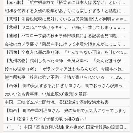
【赤っ恥】「航空機事故で『搭乗者に日本人は居ない』という発表は嫌い。人...
昭和を代表する女優の晩年があまりにも寂しすぎる！と話題に、自身の子供を...
【悲報】消費税減税に反対している自民党議員9人が判明ｗｗｗｗｗｗ
【悲報】ヤニねこで抜けるキャラ、74%が一致してしまうｗｗｗｗｗ
【速報】バスローブ姿の秋田県幹部職員による記者会見問題、ラブホテルから...
会社のカメラ部で「商品を手に持って水着お姉さんがにっこり」を撮影、だが...
【画像】全身入れ墨の彫り師、『とんでもない正論』を吐いて30万再生され...
【九州名物】鶏刺し食べた医師、全身麻痺へ…「死んだほうが良かったと思っ...
鈴木紗理奈（49）「ボランティアはもちろんだが、今熊本へ旅行に行くこと...
熊本県知事「報道に強い不満・苦情が寄せられている」→TBSの報道特集が...
【画像】 例の美人すぎるおにぎり屋さん、裏でおっさんが握っていたｗｗｗ...
元いいとも青年隊、中居正広の”素顔”を暴露
中国、三峡ダムが全開放流。長江流域で深刻な洪水被害
【動画】 町の中華料理屋さん、娘の採用で人気店になってしまう
【ｗ】物凄くカワイイ子猫の取っ組み合い！
（ ´_ゝ`）中国「高市政権が法制化を進めた国家情報局の設置日が7月3...