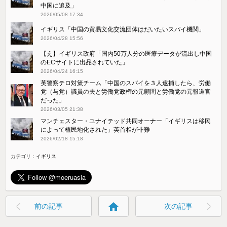
中国に追及」
2026/05/08 17:34
イギリス「中国の貿易文化交流団体はだいたいスパイ機関」
2026/04/28 15:56
【え】イギリス政府「国内50万人分の医療データが流出し中国
のECサイトに出品されていた」
2026/04/24 16:15
英警察テロ対策チーム「中国のスパイを３人逮捕したら、労働
党（与党）議員の夫と労働党政権の元顧問と労働党の元報道官
だった」
2026/03/05 21:38
マンチェスター・ユナイテッド共同オーナー「イギリスは移民
によって植民地化された」英首相が非難
2026/02/18 15:18
カテゴリ：
イギリス
home
前の記事
次の記事