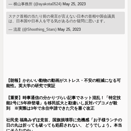
— 横山事務所 (@ayakota0524)
May 25, 2023
スナク首相の当たり前の発言が言えない日本の首相や国会議員
は、日本国や日本人を守る気があるのか疑問に思います。
— 流星 (@Shoothing_Stars)
May 25, 2023
【朗報】かわいい動物の動画がストレス・不安の軽減になる可
能性。英大学の研究で実証
【重要】時事通信の分かりづらい記事でネット混乱！「特定技
能2号に5年枠登場」を移民拡大と勘違いし反対パブコメが殺
到 ※実際は3年で永住申請できた穴を塞ぐ改正
社民党 福島みずほ党首、国旗損壊罪に危機感「お子様ランチの
日の丸は折っても破っても処罰されない、 どうでしょう。本当
にそうなのか」