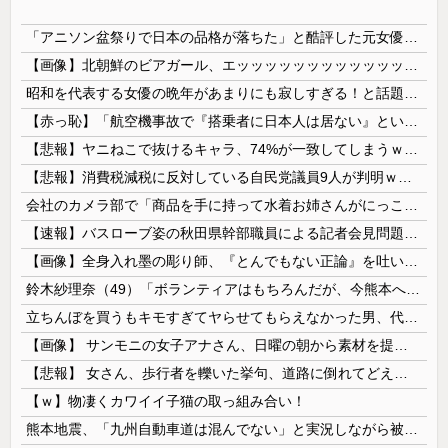
「アニソン盆祭りで日本の品格が落ちた」と酷評した元女優、「あんたが品格を語るのかよ！」と総ツッコミを食らってしまい……
【画像】北朝鮮のビアガール、エッッッッッッッッッッッッッッッッッ！
昭和を代表する女優の晩年があまりにも寂しすぎる！と話題に、自身の子供を餓死する寸前までネグレクトした挙句……
【赤っ恥】「航空機事故で『搭乗者に日本人は居ない』という発表は嫌い。人間として同じ価値だと思う」→ツッコミ殺到も「自分が気に入らないと思った」と...
【悲報】ヤニねこで抜けるキャラ、74%が一致してしまうｗｗｗｗｗ
【悲報】消費税減税に反対している自民党議員9人が判明ｗｗｗｗｗｗ
会社のカメラ部で「商品を手に持って水着お姉さんがにっこり」を撮影、だがお姉さんは素人アルバイトで親バレした結果……
【速報】バスローブ姿の秋田県幹部職員による記者会見問題、ラブホテルからの参加だと特定「体調が優れなかったため...」とは何だったのか
【画像】全身入れ墨の彫り師、『とんでもない正論』を吐いて30万再生されてしまうｗｗｗｗｗｗｗ
鈴木紗理奈（49）「ボランティアはもちろんだが、今熊本へ旅行に行くことも支援になる」
立ちんぼを買うもキモすぎてヤらせてもらえなかった男、代わりの足コキでまさかの大量身寸米青ｗｗｗ
【画像】 サンモニの女子アナさん、日曜の朝から素材を提供してしまう
【悲報】 女さん、歩行者を轢いた挙句、道路に倒れてどえらいことになってしまうw w w w w w w
【ｗ】物凄くカワイイ子猫の取っ組み合い！
熊本地震、「九州自動車道は混んでない」と実況しながら被災地へ向かう有名アナなどに批判殺到 全国紙記者「最新の状況をいち早く伝えることは報道機関としての責務」「情報を取り上げることには大きな意義がある」