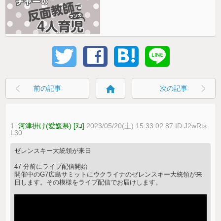
home
前の記事
次の記事
1:
河津掛け(愛媛県) [ﾇｺ]
2023/05/20(土) 15:33:02.87 ID:J2wRts
L30
ゼレンスキー大統領が来日
47 分前にライブ配信開始
開催中のG7広島サミットにウクライナのゼレンスキー大統領が来
日します。その模様をライブ配信でお届けします。