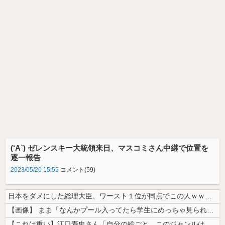
(‘A`) ゼレンスキー大統領来日、マスコミさん中継で位置を
逐一報告
2023/05/20 15:55
コメント(59)
日本をダメにした総理大臣、ワースト１位が同点でこの人ｗｗｗｗｗｗ
【画像】 まま「なんかプール入ってたら学生にめっちゃ見られたw」
【これは重い】江口寿史さん「自分の絵ごと、このジャンルはそろそろ終わり...