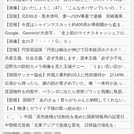
【画像】はいだしょうこ（47）「こんなオバサンでいいの…？」
【芸能】元EXILE・黒木啓司、妻へのDV事案で逮捕 宮崎麗果被告は全...
【悲報】今度はシャインマスカット約400房が果樹園から盗まれる 参議院...
Google、Geminiが大赤字、「史上初のマイナスキャッシュフロー...
【画像】女の子「・・・！💦」スッ
【悲報】円安容認派「円安は輸出が伸びで日本経済ホクホク！」⇒ 世界に売...
共産主義、社会主義「必ず失敗します」資本主義「必ず少子化します」
辺野古の防犯カメラ画像を見た玉城デニー、「うまい言い訳が思いつかなかっ...
【韓国サッカー協会】外国人審判約10人に性的接待か 計1496回、約2...
出張から帰ったら、嫁の顔が青ざめていた。俺「一体何があったんだ？」嫁「...
賃貸物件を内覧中、ベランダに出たら突然ゾワッと両腕に鳥肌が出た。「やっ...
【怒報】 国税庁「あのさぁ！君らがちゃんと納税してくれないとこうなっち...
【ｗ】物凄くカワイイ子猫の取っ組み合い！
（ ´_ゝ`）中国「高市政権が法制化を進めた国家情報局の設置日が7月3...
中曽根元首相「北東アジアで急激な変化 日韓協力強化を」