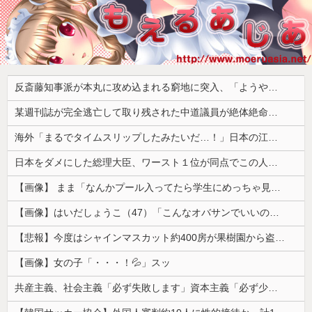
反斎藤知事派が本丸に攻め込まれる窮地に突入、「ようやく反撃のターンやね」と手際の良さに感心する人が続出中
某週刊誌が完全逃亡して取り残された中道議員が絶体絶命の窮地、「今度は宏池会に矛先を向けたか……」と節操の無さに呆れる人が続出
海外「まるでタイムスリップしたみたいだ…！」日本の江戸時代の街並みがそのまま保存されている貴重な場所とは・・・？【海外の反応】
日本をダメにした総理大臣、ワースト１位が同点でこの人ｗｗｗｗｗｗ
【画像】 まま「なんかプール入ってたら学生にめっちゃ見られたw」
【画像】はいだしょうこ（47）「こんなオバサンでいいの…？」
【悲報】今度はシャインマスカット約400房が果樹園から盗まれる 参議院議員「日本人ではないと思う」
【画像】女の子「・・・！💦」スッ
共産主義、社会主義「必ず失敗します」資本主義「必ず少子化します」