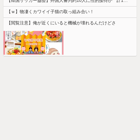
【韓国サッカー協会】外国人審判約10人に性的接待か 計1496回、約2億ウォン（約2200万円）
【ｗ】物凄くカワイイ子猫の取っ組み合い！
【閲覧注意】俺が近くにいると機械が壊れるんだけどさ