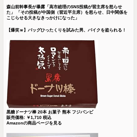
森山前幹事長が暴露「高市総理のSNS投稿が習主席を怒らせ
た」 「その投稿が中国側（習近平主席）を怒らせ、日中関係を
こじらせる大きなきっかけになった」
【爆笑ｗ】バッグひったくりを試みた男、バイクを盗られる！
黒糖ドーナツ棒 20本 お菓子 熊本 フジバンビ
販売価格: ￥1,710 税込
Amazonの商品ページを見る