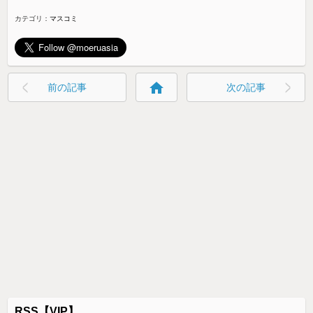
2026/08/02 12:05
政府が目指す自衛隊の階級名変更（国際標準化）、自民党内か
ら「旧軍時代への回帰」など異論が噴出し実現困難に
2026/08/02 11:19
（ ´_ゝ`）毎日新聞「見てられない。高市早苗首相は政治が下手
くそすぎる。30年も国会議員をやっているのに、そもそも政治
家になっていない」
2026/08/01 20:41
【ｗ】韓国で最大発行部数の新聞「日本のSNSで『釜山病にか
かった』という投稿が相次いでいる」 grok「日本のX上で『釜
山病にかかった』という投稿が相次いでいるような状況は見ら
れません」
2026/08/01 16:26
カテゴリ：
マスコミ
home
前の記事
次の記事