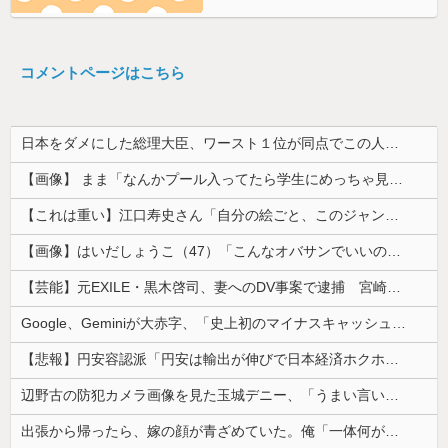
RSS【VIP】
旅行先で綺麗なガラス工房の灰皿を愛煙家の父のお土産にしたんだけどダイソーでそっくりな商品を見つけた
嫁の浮気発覚から再構築を続けて8ヶ月、愛しさと憎しみが交互に押し寄せてる。もう一回俺に恋させてあげたい。
【前編】ファミレスでバイトを始めた嫁が10歳年下のフリーターと性行為してた
飲み屋にて。男「カクテルなんて女の飲み物でしょｗ」マスター「その子、かなり飲めるよ？」→強気だった男の態度が一変して…
姑「子供いないんだから月2万くらい出せるでしょ」私「え？将来のために貯めているんですが…」→義実家の要求に呆れて…
ジャンポケ斎藤と代理人のやりとり、「地獄すぎて完全にコントになってる……」と衝撃を受ける人が続出中
【画像】 日本共産党の街宣車、ほんと碌でもないな
積水ハウス「地面師に55億円騙し取られた…」ワイ「はえーかわいそう…会社滅茶苦茶やろなぁ」