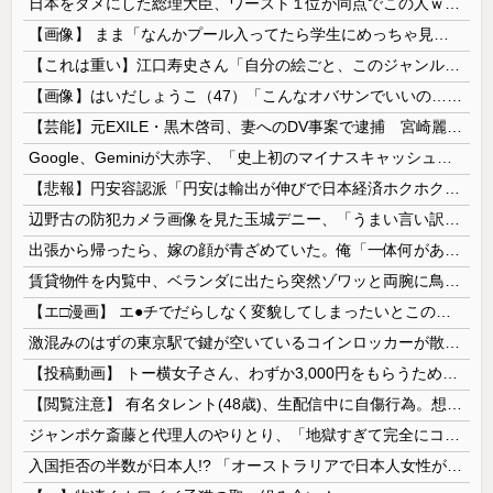
日本をダメにした総理大臣、ワースト１位が同点でこの人ｗｗｗｗｗｗ
【画像】 まま「なんかプール入ってたら学生にめっちゃ見られたw」
【これは重い】江口寿史さん「自分の絵ごと、このジャンルはそろそろ終わりかな」
【画像】はいだしょうこ（47）「こんなオバサンでいいの…？」
【芸能】元EXILE・黒木啓司、妻へのDV事案で逮捕 宮崎麗果被告は全身打撲・頭部裂傷などのけが
Google、Geminiが大赤字、「史上初のマイナスキャッシュフロー」に陥る
【悲報】円安容認派「円安は輸出が伸びで日本経済ホクホク！」⇒ 世界に売る物が無さすぎて輸出額で韓国に惨敗・・・
辺野古の防犯カメラ画像を見た玉城デニー、「うまい言い訳が思いつかなかったからそれかよ」と有権者を呆れさせるコメントを……
出張から帰ったら、嫁の顔が青ざめていた。俺「一体何があったんだ？」嫁「…」→子供たちに話を聞くと…
賃貸物件を内覧中、ベランダに出たら突然ゾワッと両腕に鳥肌が出た。「やっぱりこの部屋嫌だ」と思った瞬間、体が前にドンッと突き飛ばされて…
【エ□漫画】 エ●チでだらしなく変貌してしまったいとこのお姉ちゃんにチン○ン搾り取られちゃうショタ君…！
激混みのはずの東京駅で鍵が空いているコインロッカーが散見、「ラッキー」と思って中を確認してみると……
【投稿動画】 トー横女子さん、わずか3,000円をもらうために大人のチ●ポをしゃぶってしまう…
【閲覧注意】 有名タレント(48歳)、生配信中に自傷行為。想像の10倍エグくてファン全員トラウマに…
ジャンポケ斎藤と代理人のやりとり、「地獄すぎて完全にコントになってる……」と衝撃を受ける人が続出中
入国拒否の半数が日本人!? 「オーストラリアで日本人女性が売春」