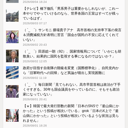
NHK職員、番組出演者から性被害を受けPTSDに 懇親会後、意
に沿わない性行為、番組名など詳細は非公表
2026/08/05 16:57
高市政権が「永住許可」厳格化、事実上抑止 外国籍から「安心
して暮らせなくなる」「今の日本は居づらい」「自分を成長さ
せられない。帰国するか他の国に行くかも選択肢」と落胆の声
2026/08/05 11:01
（ ´_ゝ`）石破前首相、きのう記者団に「日本は少子高齢化が世
界トップ。財政は世界で一番悪い」
2026/08/04 16:24
【テレビ】橋下徹氏「男系男子は重要かもしれないが、これ一
本やりでやっていけるのなら、世界各国の王室はすべてが残っ
ているはず」
2026/08/03 07:17
（ ´_ゝ`）サンモニ 膳場貴子アナ 高市首相の支持率下落の発言
＆消費減税方針表明に苦言「国会が国民の不安に応えてくれて
いない」
2026/08/02 20:43
（ ´_ゝ`）田原総一朗（92）、国家情報局について「いかにも胡
散臭い。結果的に国民を監視する事になるのではないか？」