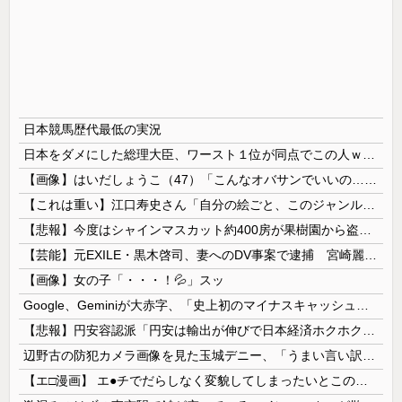
日本競馬歴代最低の実況
日本をダメにした総理大臣、ワースト１位が同点でこの人ｗｗｗｗｗｗ
【画像】はいだしょうこ（47）「こんなオバサンでいいの…？」
【これは重い】江口寿史さん「自分の絵ごと、このジャンルはそろそろ終わりかな」
【悲報】今度はシャインマスカット約400房が果樹園から盗まれる 参議院議員「日本人ではないと思う」
【芸能】元EXILE・黒木啓司、妻へのDV事案で逮捕 宮崎麗果被告は全身打撲・頭部裂傷などのけが
【画像】女の子「・・・！💦」スッ
Google、Geminiが大赤字、「史上初のマイナスキャッシュフロー」に陥る
【悲報】円安容認派「円安は輸出が伸びで日本経済ホクホク！」⇒ 世界に売る物が無さすぎて輸出額で韓国に惨敗・・・
辺野古の防犯カメラ画像を見た玉城デニー、「うまい言い訳が思いつかなかったからそれかよ」と有権者を呆れさせるコメントを……
【エ□漫画】 エ●チでだらしなく変貌してしまったいとこのお姉ちゃんにチン○ン搾り取られちゃうショタ君…！