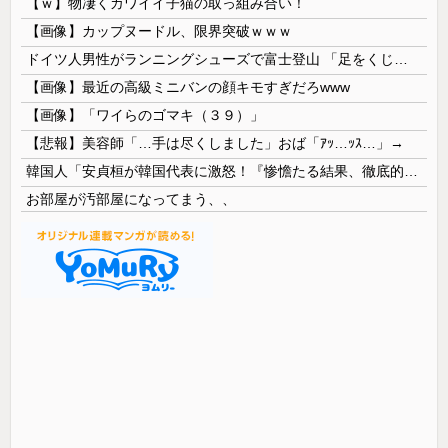
【ｗ】物凄くカワイイ子猫の取っ組み合い！
【画像】カップヌードル、限界突破ｗｗｗ
ドイツ人男性がランニングシューズで富士登山 「足をくじいて動けない」
【画像】最近の高級ミニバンの顔キモすぎだろwww
【画像】「ワイらのゴマキ（３９）」
【悲報】美容師「…手は尽くしました」おば「ｱｯ…ｯｽ…」→
韓国人「安貞桓が韓国代表に激怒！『惨憺たる結果、徹底的な刷新が必要だ』と監督や協会を痛烈批判」
お部屋が汚部屋になってまう、、