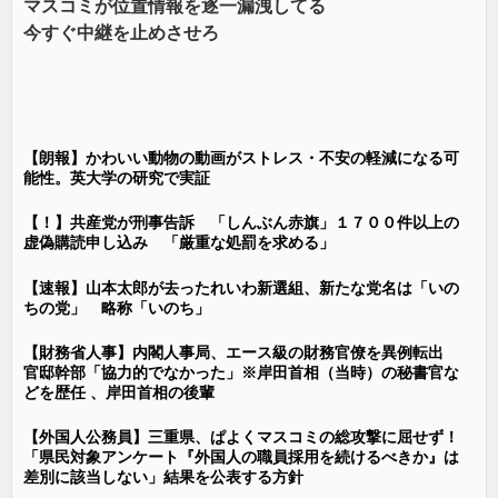
マスコミが位置情報を逐一漏洩してる
今すぐ中継を止めさせろ
【朗報】かわいい動物の動画がストレス・不安の軽減になる可
能性。英大学の研究で実証
【！】共産党が刑事告訴 「しんぶん赤旗」１７００件以上の
虚偽購読申し込み 「厳重な処罰を求める」
【速報】山本太郎が去ったれいわ新選組、新たな党名は「いの
ちの党」 略称「いのち」
【財務省人事】内閣人事局、エース級の財務官僚を異例転出
官邸幹部「協力的でなかった」※岸田首相（当時）の秘書官な
どを歴任 、岸田首相の後輩
【外国人公務員】三重県、ぱよくマスコミの総攻撃に屈せず！
「県民対象アンケート『外国人の職員採用を続けるべきか』は
差別に該当しない」結果を公表する方針