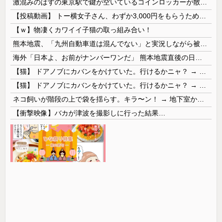
激混みのはずの東京駅で鍵が空いているコインロッカーが散見、「ラッキー」と思って中を確認してみると……
【投稿動画】 トー横女子さん、わずか3,000円をもらうために大人のチ●ポをしゃぶってしまう…
【ｗ】物凄くカワイイ子猫の取っ組み合い！
熊本地震、「九州自動車道は混んでない」と実況しながら被災地へ向かう有名アナなどに批判殺到 全国紙記者「最新の状況をいち早く伝えることは報道機関としての責務」「情報を取り上げることには大きな意義がある」
海外「日本よ、お前がナンバーワンだ」 熊本地震直後の日本の対応のスピードに世界が衝撃
【猫】 ドアノブにカバンをかけていた。行けるかニャ？ → 猫はこうなります…
【猫】 ドアノブにカバンをかけていた。行けるかニャ？ → 猫はこうなります…
ネコ飼いが階段の上で袋を揺らす。キラ〜ン！ → 地下室からヤツが現れる…
【衝撃映像】バカが津波を撮影しに行った結果…