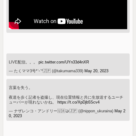
LIVE配信。。。
pic.twitter.com/UYn33d4nXR
— たくママ3号*ˊᵕˋ*🇯🇵 (@takumama339)
May 20, 2023
言葉を失う。
夜道を歩く記者を盗撮し、現在位置情報と共に生放送するユーチ
ューバーが現れないかね。
https://t.co/XpDjb5Scv4
— ナザレンコ・アンドリー🇺🇦🤝🇯🇵 (@nippon_ukuraina)
May 2
0, 2023