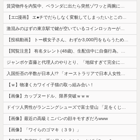
【悲報】 ドル円、年末150円割れへｗｗｗｗｗ
老人「エアコンは高すぎる、ワシらの熱中症対策はこれじゃよ」
コメントページはこちら
日本をダメにした総理大臣、ワースト１位が同点でこの人ｗｗｗｗｗｗ
【画像】 まま「なんかプール入ってたら学生にめっちゃ見られたw」
【これは重い】江口寿史さん「自分の絵ごと、このジャンルはそろそろ終わりかな」
【画像】はいだしょうこ（47）「こんなオバサンでいいの…？」
【芸能】元EXILE・黒木啓司、妻へのDV事案で逮捕 宮崎麗果被告は全身打撲・頭部裂傷などのけが