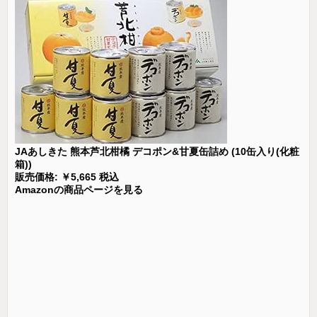
JAあしきた 熊本芦北柑橘 デコポン&甘夏缶詰め (10缶入り(化粧
箱))
販売価格: ￥5,665 税込
Amazonの商品ページを見る