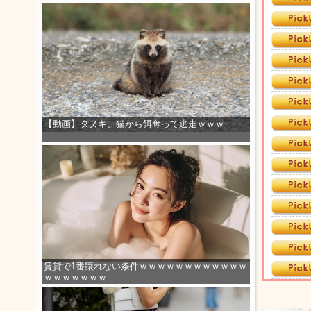
【動画】タヌキ、猫から餌奪って逃走ｗｗｗ
賃貸で1番譲れない条件ｗｗｗｗｗｗｗｗｗｗｗｗ
ｗｗｗｗｗｗｗ