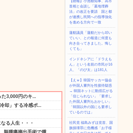
【朗報】小池都知事、高市
首相と会談し「墓地埋葬
法」の改正を要請 国と都
が連携し民間への指導強化
を進める方向で一致
蓮舫議員「蓮舫だから叩い
ていい、との報道に何度も
向き合ってきました。悔し
くても」
インドネシアに「ドラえも
ん」という名前の市民が16
人、「のび太」は181人
【えｗ】韓国サッカー協会
が外国人審判を性接待疑惑
→ 韓国ネットに動揺広がる
「信じられない」「要求し
た外国人審判もおかしい」
「韓国以外の国にも要求し
ているのでは」
社民党 福島みずほ党首、国
旗損壊罪に危機感「お子様