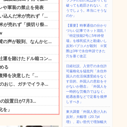
ランチの日の丸は折っても
破っても処罰されない、 ど
うでしょう。本当にそうな
のか」
【重要】時事通信の分かり
づらい記事でネット混乱！
「特定技能2号に5年枠登
場」を移民拡大と勘違いし
反対パブコメが殺到 ※実
際は3年で永住申請できた
穴を塞ぐ改正
日経社説、入管庁の永住許
可厳格化を猛批判「永住外
国人の生活保護受給をなく
す目的、外国人の意欲をそ
がないか懸念」「外国人を
一時的な労働力ではなく、
処遇改善などで定着を後押
しすべき」
東大調査「外国人受け入れ
反対」大幅増（20.7pt
増）、若い世代で増加幅大