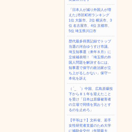
「日本人が減り外国人が増
えた｣市区町村ランキング
1位 大阪市、2位 横浜市、3
位 名古屋市、4位 京都市、
5位 埼玉県川口市
歴代最多得票記録でトップ
当選の河合ゆうすけ市議、
埼玉知事選（来年８月）に
立候補表明！「埼玉県の外
国人問題を解決するには、
知事選で保守の政治家が立
ち上がるしかない」保守一
本化を訴え
（ ´_ゝ`）中国、広島原爆投
下から８１年を迎えたこと
を受け「日本は原爆被害者
の立場で同情を買おうとす
るのを止めろ」
【平等は？】文科省、若手
女性研究者支援のため大学
に補助金交付（年間最大