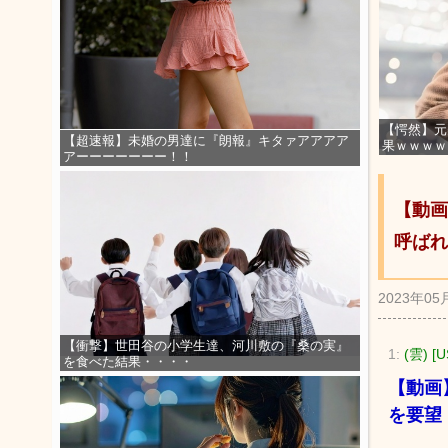
【愕然】元
【超速報】未婚の男達に『朗報』キタァアアアア
果ｗｗｗｗ
アーーーーーーー！！
【動画
呼ばれ
2023年05
【衝撃】世田谷の小学生達、河川敷の『桑の実』
1:
(雲) [U
を食べた結果・・・・
【動画
を要望