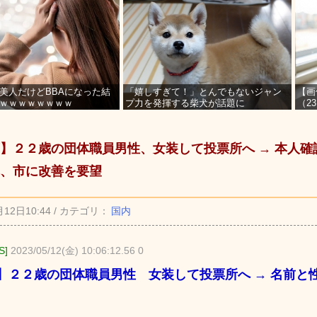
美人だけどBBAになった結
「嬉しすぎて！」とんでもないジャン
【画
ｗｗｗｗｗｗｗｗ
プ力を発揮する柴犬が話題に
（2
を募
】２２歳の団体職員男性、女装して投票所へ → 本人確
、市に改善を要望
月12日10:44 / カテゴリ：
国内
S]
2023/05/12(金) 10:06:12.56 0
】２２歳の団体職員男性 女装して投票所へ → 名前と