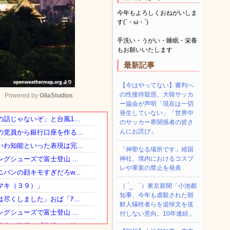
今年もよろしくおねがいしま
す(´・ω・`)
手洗い・うがい・睡眠・栄養
もお願いいたします
最新記事
【今はやってない】審判へ
の性接待疑惑、大韓サッカ
Powered by 
GliaStudios
ー協会が声明「現在は一切
発生していない」「世界中
のサッカー界関係者の皆さ
Mute
んにお詫び」
「神聖なる場所です」靖国
神社、境内におけるコスプ
レや軍装の禁止を発表
（ ´_ゝ`）東京新聞「小池都
知事、今年も虐殺された朝
鮮人犠牲者らを追悼文を送
付しない意向。10年連続」