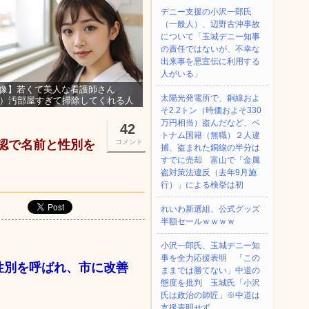
デニー支援の小沢一郎氏
（一般人）、辺野古沖事故
について「玉城デニー知事
の責任ではないが、不幸な
出来事を悪宣伝に利用する
人がいる」
像】若くて美人な看護師さん
太陽光発電所で、銅線およ
3）汚部屋すぎて掃除してくれる人
そ2.2トン（時価およそ330
集ｗｗｗ
万円相当）盗んだなど、ベ
42
トナム国籍（無職）２人逮
認で名前と性別を
コメント
捕、盗まれた銅線の半分は
すでに売却 富山で「金属
盗対策法違反（去年9月施
行）」による検挙は初
れいわ新選組、公式グッズ
半額セールｗｗｗｗ
小沢一郎氏、玉城デニー知
事を全力応援表明 「この
性別を呼ばれ、市に改善
ままでは勝てない」中道の
態度を批判 玉城氏「小沢
氏は政治の師匠」※中道は
支援表明せず