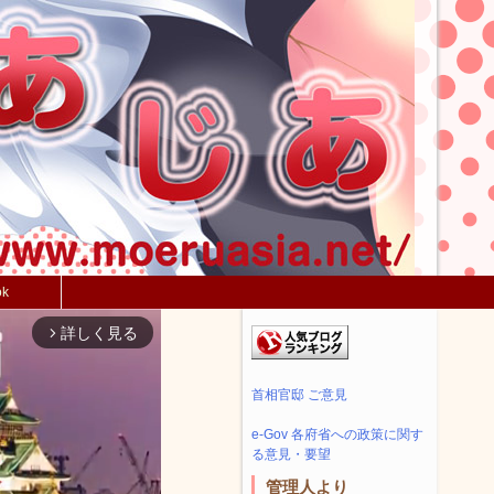
ok
詳しく見る
arrow_forward_ios
首相官邸 ご意見
e-Gov 各府省への政策に関す
る意見・要望
管理人より