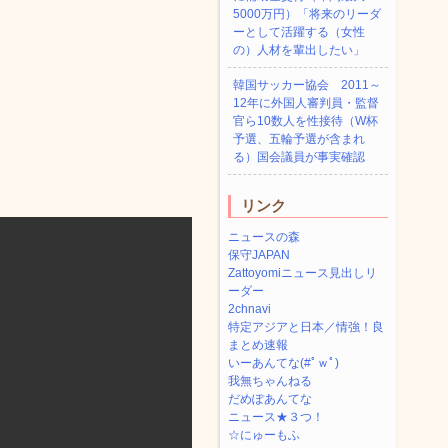
5000万円）「将来のリーダ
ーとして活躍する（女性
の）人材を輩出したい」
韓国サッカー協会 2011～
12年に外国人審判員・監督
官ら10数人を性接待（W杯
予選、五輪予選が含まれ
る）国会議員が事実確認
リンク
ニュースの森
保守JAPAN
Zattoyomiニュース見出しリ
ーダー
2chnavi
特定アジアと日本／情強！良
まとめ速報
いーあんてな(#ﾟｗﾟ)
我無ちゃんねる
だめぽあんてな
ニュース★３つ！
☆にゅーもふ