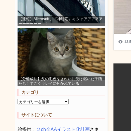
【速報】Microsoft、『神対応』キタァアアアアア
ーーーーーー！！
【分離成功】父の毛色をきれいに受け継いだ子猫
たち！すごくキレイに分かれている！
カテゴリ
サイトについて
絵提供：
２ch全AAイラスト化計画
さま