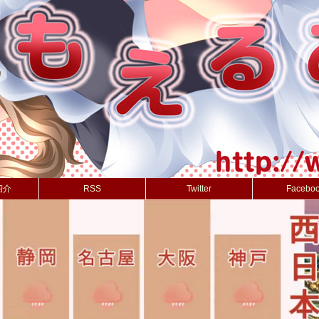
紹介
RSS
Twitter
Facebo