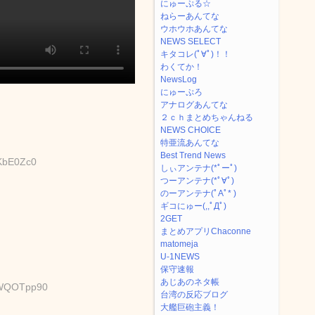
にゅーぷる☆
ねらーあんてな
ウホウホあんてな
NEWS SELECT
キタコレ(ﾟ∀ﾟ)！！
わくてか！
NewsLog
にゅーぷろ
アナログあんてな
２ｃｈまとめちゃんねる
NEWS CHOICE
特亜流あんてな
Best Trend News
FKbE0Zc0
しぃアンテナ(*ﾟーﾟ)
つーアンテナ(*ﾟ∀ﾟ)
のーアンテナ(ﾟAﾟ* )
ギコにゅー(,,ﾟДﾟ)
2GET
まとめアプリChaconne
matomeja
U-1NEWS
保守速報
あじあのネタ帳
:TWQOTpp90
台湾の反応ブログ
大艦巨砲主義！