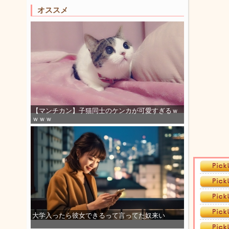
オススメ
【マンチカン】子猫同士のケンカが可愛すぎるｗ
ｗｗｗ
大学入ったら彼女できるって言ってた奴来い