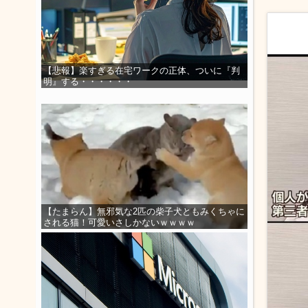
【悲報】楽すぎる在宅ワークの正体、ついに『判
明』する・・・・・・
【たまらん】無邪気な2匹の柴子犬ともみくちゃに
される猫！可愛いさしかないｗｗｗｗ