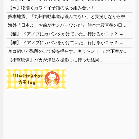
【ｗ】物凄くカワイイ子猫の取っ組み合い！
熊本地震、「九州自動車道は混んでない」と実況しながら被災地へ向かう有名アナなどに批判殺到 全国紙記者「最新の状況をいち早く伝えることは報道機関としての責務」「情報を取り上げることには大きな意義がある」
海外「日本よ、お前がナンバーワンだ」 熊本地震直後の日本の対応のスピードに世界が衝撃
【猫】 ドアノブにカバンをかけていた。行けるかニャ？ → 猫はこうなります…
【猫】 ドアノブにカバンをかけていた。行けるかニャ？ → 猫はこうなります…
ネコ飼いが階段の上で袋を揺らす。キラ〜ン！ → 地下室からヤツが現れる…
【衝撃映像】バカが津波を撮影しに行った結果…