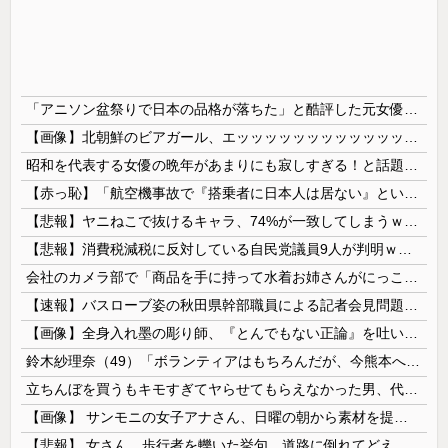
「アニソン盆祭りで日本の品格が落ちた」と酷評した元女優、「あんたが品格を語るのかよ！」と総ツッコミを食らってしまい……
【画像】北朝鮮のビアガール、エッッッッッッッッッッッッッッッッッ！
昭和を代表する女優の晩年があまりにも寂しすぎる！と話題に、自身の子供を餓死する寸前までネグレクトした挙句……
【赤っ恥】「航空機事故で『搭乗者に日本人は居ない』という発表は嫌い。人間として同じ価値だと思う」→ツッコミ殺到も「自分が気に入らないと思った」と...
【悲報】ヤニねこで抜けるキャラ、74%が一致してしまうｗｗｗｗｗ
【悲報】消費税減税に反対している自民党議員9人が判明ｗｗｗｗｗｗ
会社のカメラ部で「商品を手に持って水着お姉さんがにっこり」を撮影、だがお姉さんは素人アルバイトで親バレした結果……
【速報】バスローブ姿の秋田県幹部職員による記者会見問題、ラブホテルからの参加だと特定「体調が優れなかったため...」とは何だったのか
【画像】全身入れ墨の彫り師、『とんでもない正論』を吐いて30万再生されてしまうｗｗｗｗｗｗｗ
鈴木紗理奈（49）「ボランティアはもちろんだが、今熊本へ旅行に行くことも支援になる」
立ちんぼを買うもキモすぎてヤらせてもらえなかった男、代わりの足コキでまさかの大量身寸米青ｗｗｗ
【画像】 サンモニの女子アナさん、日曜の朝から素材を提供してしまう
【悲報】 女さん、歩行者を轢いた挙句、道路に倒れてどえらいことになってしまうw w w w w w w