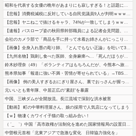
昭和を代表する女優の晩年があまりにも寂しすぎる！と話題に、自身の子供を...
【悲報】消費税減税に反対している自民党議員9人が判明ｗｗｗｗｗｗ
【悲報】ヤニねこで抜けるキャラ、74%が一致してしまうｗｗｗｗｗ
【速報】バスローブ姿の秋田県幹部職員による記者会見問題、ラブホテルから...
会社のカメラ部で「商品を手に持って水着お姉さんがにっこり」を撮影、だが...
【画像】全身入れ墨の彫り師、『とんでもない正論』を吐いて30万再生され...
【九州名物】鶏刺し食べた医師、全身麻痺へ…「死んだほうが良かったと思っ...
鈴木紗理奈（49）「ボランティアはもちろんだが、今熊本へ旅行に行くこと...
熊本県知事「報道に強い不満・苦情が寄せられている」→TBSの報道特集が...
【画像】 例の美人すぎるおにぎり屋さん、裏でおっさんが握っていたｗｗｗ...
元いいとも青年隊、中居正広の”素顔”を暴露
中国、三峡ダムが全開放流。長江流域で深刻な洪水被害
【動画】 町の中華料理屋さん、娘の採用で人気店になってしまう
【ｗ】物凄くカワイイ子猫の取っ組み合い！
（ ´_ゝ`）中国「高市政権が法制化を進めた国家情報局の設置日が7月3...
中曽根元首相「北東アジアで急激な変化 日韓協力強化を」