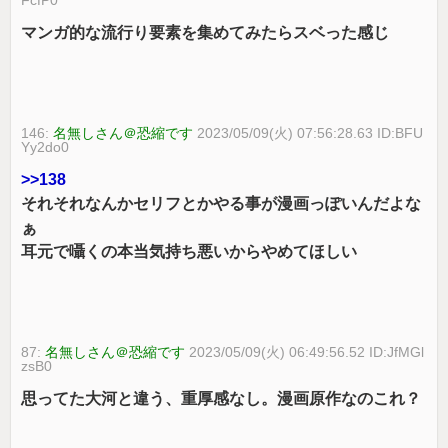
マンガ的な流行り要素を集めてみたらスベった感じ
146:
名無しさん＠恐縮です
2023/05/09(火) 07:56:28.63 ID:BFU
Yy2do0
>>138
それそれなんかセリフとかやる事が漫画っぽいんだよな
ぁ
耳元で囁くの本当気持ち悪いからやめてほしい
87:
名無しさん＠恐縮です
2023/05/09(火) 06:49:56.52 ID:JfMGl
zsB0
思ってた大河と違う、重厚感なし。漫画原作なのこれ？