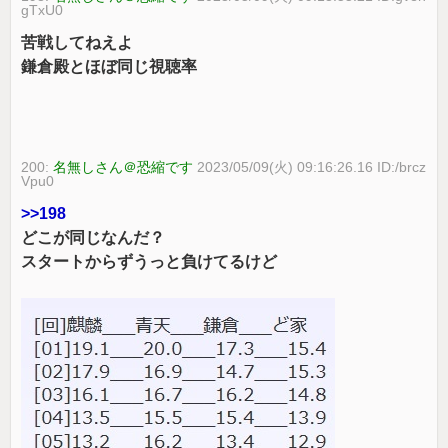
gTxU0
苦戦してねえよ
鎌倉殿とほぼ同じ視聴率
200:
名無しさん＠恐縮です
2023/05/09(火) 09:16:26.16 ID:/brcz
Vpu0
>>198
どこが同じなんだ？
スタートからずうっと負けてるけど