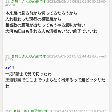
11:
名無しさん＠恐縮です
2023/05/09(火) 05:51:01.90 ID:15HD
48c10
本来層は見る前から切ってるだろうから
入れ替わった現行の視聴層から
相当数の脱落が出たってもうやる意味が無い
大河も紅白も作れる人も演者もいない終了でいいわ
13:
名無しさん＠恐縮です
2023/05/09(火) 05:52:44.41 ID:vkveJ
KF/0
>>11
一応3話まで見て切ったわ
王道戦国でここまでつまらなく出来るって超ビックリだ
わ
198:
名無しさん＠恐縮です
2023/05/09(火) 09:13:55.21 ID:gveh