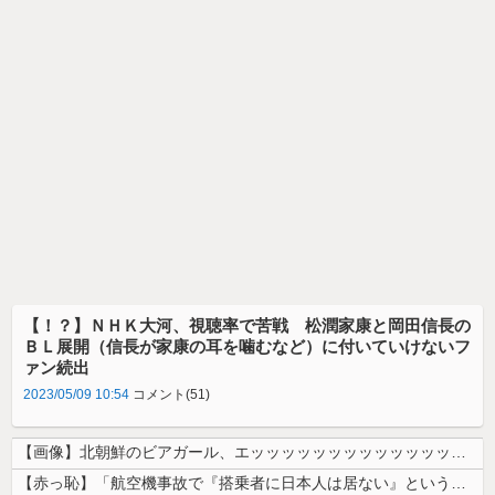
【！？】ＮＨＫ大河、視聴率で苦戦 松潤家康と岡田信長の
ＢＬ展開（信長が家康の耳を噛むなど）に付いていけないフ
ァン続出
2023/05/09 10:54
コメント(51)
【画像】北朝鮮のビアガール、エッッッッッッッッッッッッッッッッッ！
【赤っ恥】「航空機事故で『搭乗者に日本人は居ない』という発表は嫌い。人...