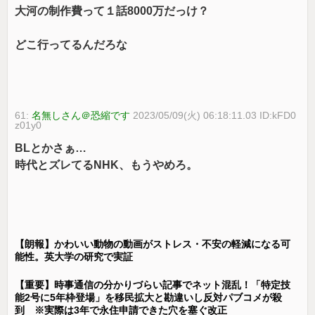
大河の制作費って１話8000万だっけ？
どこ行ってるんだろな
61:
名無しさん＠恐縮です
2023/05/09(火) 06:18:11.03 ID:kFD0
z01y0
BLとかさぁ…
時代とズレてるNHK、もうやめろ。
【朗報】かわいい動物の動画がストレス・不安の軽減になる可
能性。英大学の研究で実証
【重要】時事通信の分かりづらい記事でネット混乱！「特定技
能2号に5年枠登場」を移民拡大と勘違いし反対パブコメが殺
到 ※実際は3年で永住申請できた穴を塞ぐ改正