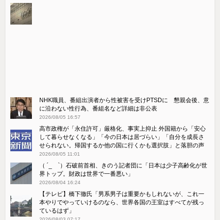
NHK職員、番組出演者から性被害を受けPTSDに 懇親会後、意
に沿わない性行為、番組名など詳細は非公表
2026/08/05 16:57
高市政権が「永住許可」厳格化、事実上抑止 外国籍から「安心
して暮らせなくなる」「今の日本は居づらい」「自分を成長さ
せられない。帰国するか他の国に行くかも選択肢」と落胆の声
2026/08/05 11:01
（ ´_ゝ`）石破前首相、きのう記者団に「日本は少子高齢化が世
界トップ。財政は世界で一番悪い」
2026/08/04 16:24
【テレビ】橋下徹氏「男系男子は重要かもしれないが、これ一
本やりでやっていけるのなら、世界各国の王室はすべてが残っ
ているはず」
2026/08/03 07:17