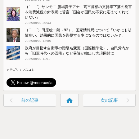
（ ´_ゝ`）サンモニ 膳場貴子アナ 高市首相の支持率下落の発言
＆消費減税方針表明に苦言「国会が国民の不安に応えてくれて
いない」
2026/08/02 20:43
（ ´_ゝ`）田原総一朗（92）、国家情報局について「いかにも胡
散臭い。結果的に国民を監視する事になるのではないか？」
2026/08/02 12:05
政府が目指す自衛隊の階級名変更（国際標準化）、自民党内か
ら「旧軍時代への回帰」など異論が噴出し実現困難に
2026/08/02 11:19
カテゴリ：
マスコミ
home
前の記事
次の記事