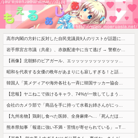
高市内閣の方針に反対した自民党議員9人のリストが話題に、「岩屋はどこへ行った？」との指摘もあるが……
岩手県宮古市議（共産）、赤旗配達中に当て逃げ → 警察から連絡が来て宮古署を訪れ事情聴取
【画像】北朝鮮のビアガール、エッッッッッッッッッッッッッッッッッ！
昭和を代表する女優の晩年があまりにも寂しすぎる！と話題に、自身の子供を餓死する寸前までネグレクトした挙句……
韓国人「英メディアや海外各社も一斉に韓国サッカー協会を巡る過去の不祥事を報道！」→「国際的な信用失墜の危機‥」
【悲報】ヤニねこで抜けるキャラ、74%が一致してしまうｗｗｗｗｗ
会社のカメラ部で「商品を手に持って水着お姉さんがにっこり」を撮影、だがお姉さんは素人アルバイトで親バレした結果……
【九州名物】鶏刺し食べた医師、全身麻痺へ…「死んだほうが良かったと思っていた」
熊本県知事「報道に強い不満・苦情が寄せられている」→TBSの報道特集がまさにそれな件