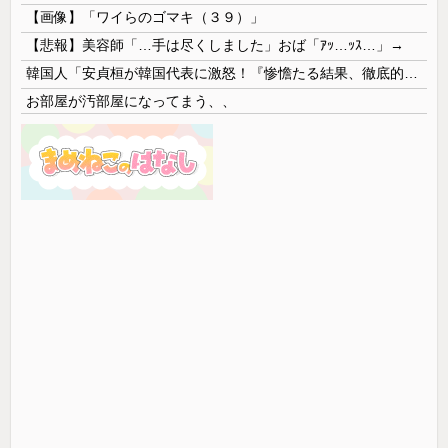
【画像】「ワイらのゴマキ（３９）」
【悲報】美容師「…手は尽くしました」おば「ｱｯ…ｯｽ…」→
韓国人「安貞桓が韓国代表に激怒！『惨憺たる結果、徹底的な刷新が必要だ』と監督や協会を痛烈批判」
お部屋が汚部屋になってまう、、