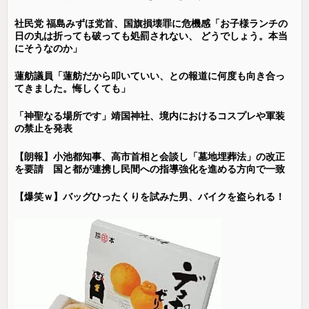
社民党 福島みずほ党首、国旗損壊罪に危機感「お子様ランチの
日の丸は折っても破っても処罰されない、 どうでしょう。本当
にそうなのか」
蓮舫議員「蓮舫だから叩いていい、との報道に何度も向き合っ
てきました。悔しくても」
「神聖なる場所です」靖国神社、境内におけるコスプレや軍装
の禁止を発表
【朗報】小池都知事、高市首相と会談し「墓地埋葬法」の改正
を要請 国と都が連携し民間への指導強化を進める方向で一致
【爆笑ｗ】バッグひったくりを試みた男、バイクを盗られる！