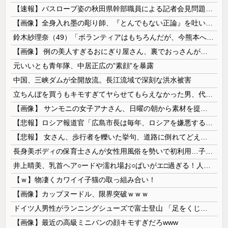
【速報】バスローブ姿の秋田県幹部職員による記者会見問題、ラブホテルからの参加だと特定「体調が優れなかったため...」とは何だったのか
【画像】全身入れ墨の彫り師、『とんでもない正論』を吐いて30万再生されてしまうｗｗｗｗｗｗｗ
鈴木紗理奈（49）「ボランティアはもちろんだが、今熊本へ旅行に行くことも支援になる」
【画像】 例の美人すぎるおにぎり屋さん、裏でおっさんが握っていたｗｗｗｗｗｗｗｗｗｗｗｗｗｗｗｗｗ
元いいとも青年隊、中居正広の”素顔”を暴露
中国、三峡ダムが全開放流。長江流域で深刻な洪水被害
立ちんぼを買うもキモすぎてヤらせてもらえなかった男、代わりの足コキでまさかの大量身寸米青ｗｗｗ
【画像】 サンモニの女子アナさん、日曜の朝から素材を提供してしまう
【悲報】ロシア報道官「広島市長は毎年、ロシアを嫌悪する『偽りの呪文』を繰り返し、日本人をゾンビ化させている」と主張
【悲報】 女さん、歩行者を轢いた挙句、道路に倒れてどえらいことになってしまうw w w w w w w
長身美ボディの保育士さんが女性用風俗を勢いで初利用…子供に絶対見せられないメスの顔でイキまくり。
井上晴美、乳首ヘア○ードや濡れ場お○ぱいがエ□過ぎる！人生最後のラスト写真集、最高！！
【ｗ】物凄くカワイイ子猫の取っ組み合い！
【画像】カップヌードル、限界突破ｗｗｗ
ドイツ人男性がランニングシューズで富士登山 「足をくじいて動けない」
【画像】最近の高級ミニバンの顔キモすぎだろwww