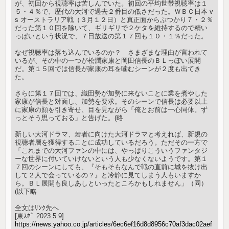
が、初回から視聴率は苦しんでいた。初回の平均世帯視聴率は１
５・４％で、歴代の大河で過去２番目の低さだった。ＷＢＣ日本 v
s オーストラリア戦（３月１２日）と真正面からぶつかり７・２％
だった第１０回を除いて、ギリギリで２ケタを維持するので精い
っぱいという状況で、７日放送の第１７回も１０・１％だった。
なぜ視聴率は落ち込んでいるのか？ さまざまな理由が言われて
いるが、その中の一つが松潤家康と岡田信長のＢＬっぽい展開
だ。第１５回では信長が家康の耳を噛むシーンが２度も出てき
た。
さらに第１７回では、織田勢が加勢に来ないことに業を煮やした
家康が信長と対面し、加勢を要求。そのシーンで信長は必要以上
に家康の顔を引き寄せ、目を見ながら「俺とお前は一心同体。ず
っとそう思っておる」と告げた。(略
新しい大河ドラマ、若者に向けた大河ドラマと考えれば、新規の
視聴者層を獲得することに成功しているだろう。ただその一方で
「これまでの大河ファンの中には、やっぱりこういうファンタジ
ーな世界に付いていけないという人も少なくないようです。第１
７回のシーンにしても、『そもそもなんで戦の直前に城を抜け出
して２人で会っているの？』と冷静に見てしまう人もいますか
ら。ＢＬ展開も良しあしといったところかもしれません」（同）
(以下略
全文はﾘﾝｸ先へ
[東ｽﾎﾟ 2023.5.9]
https://news.yahoo.co.jp/articles/6ec6ef16d8d8956c70af3dac02aef