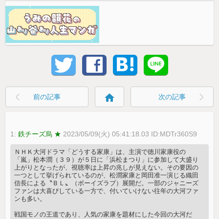
home
前の記事
次の記事
1:
鉄チーズ烏 ★
2023/05/09(火) 05:41:18.03 ID:MDTr360S9
ＮＨＫ大河ドラマ「どうする家康」は、主演で徳川家康役の
「嵐」松本潤（３９）が５日に「浜松まつり」に参加して大盛り
上がりとなったが、視聴率は上昇の兆しが見えない。その要因の
一つとして挙げられているのが、松潤家康と岡田准一演じる織田
信長による〝ＢＬ〟（ボーイズラブ）展開だ。一部のジャニーズ
ファンは大喜びしている一方で、付いていけない往年の大河ファ
ンも多い。
戦国モノの王道であり、人気の家康を題材にした今回の大河だ