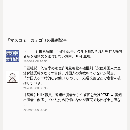
「マスコミ」カテゴリの最新記事
（ ´_ゝ`）東京新聞「小池都知事、今年も虐殺された朝鮮人犠牲
者らを追悼文を送付しない意向。10年連続」
2026/08/08 19:55
日経社説、入管庁の永住許可厳格化を猛批判「永住外国人の生
活保護受給をなくす目的、外国人の意欲をそがないか懸念」
「外国人を一時的な労働力ではなく、処遇改善などで定着を後
押しすべき」
2026/08/08 06:35
【続報】NHK職員、番組出演者から性被害を受けPTSD → 番組
出演者「飲酒していたため記憶にないが真実であれば申し訳な
い」
2026/08/05 20:36