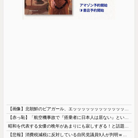
【画像】北朝鮮のビアガール、エッッッッッッッッッッッッッッッッッ！
【赤っ恥】「航空機事故で『搭乗者に日本人は居ない』という発表は嫌い。人間として同じ価値だと思う」→ツッコミ殺到も「自分が気に入らないと思った」と...
昭和を代表する女優の晩年があまりにも寂しすぎる！と話題に、自身の子供を餓死する寸前までネグレクトした挙句……
【悲報】消費税減税に反対している自民党議員9人が判明ｗｗｗｗｗｗ