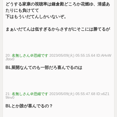
どうする家康の視聴率は鎌倉殿どころか花燃ゆ、清盛あ
たりにも負けてて
下はもういだてんしかいないぞ。
まぁいだてんは低すぎるからさすがにそこには勝てるが
20:
名無しさん＠恐縮です
2023/05/09(火) 05:55:15.64 ID:AHvW
Jbtx0
BL展開なんてのも一部だろ喜んでるのは
21:
名無しさん＠恐縮です
2023/05/09(火) 05:55:47.68 ID:x6Z1
9lnv0
BLとか誰が喜んでるの？