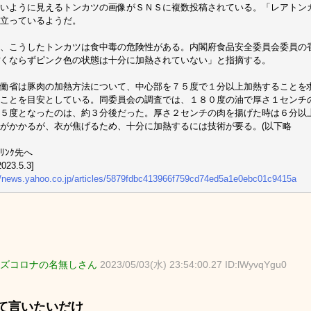
いように見えるトンカツの画像がＳＮＳに複数投稿されている。「レアトン
立っているようだ。
、こうしたトンカツは食中毒の危険性がある。内閣府食品安全委員会委員の
くならずピンク色の状態は十分に加熱されていない」と指摘する。
働省は豚肉の加熱方法について、中心部を７５度で１分以上加熱することを
ことを目安としている。同委員会の調査では、１８０度の油で厚さ１センチ
５度となったのは、約３分後だった。厚さ２センチの肉を揚げた時は６分以
がかかるが、衣が焦げるため、十分に加熱するには技術が要る。(以下略
ﾘﾝｸ先へ
023.5.3]
//news.yahoo.co.jp/articles/5879fdbc413966f759cd74ed5a1e0ebc01c9415a
ズコロナの名無しさん
2023/05/03(水) 23:54:00.27 ID:lWyvqYgu0
て言いたいだけ