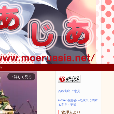
ok
詳しく見る
arrow_forward_ios
首相官邸 ご意見
e-Gov 各府省への政策に関す
る意見・要望
管理人より