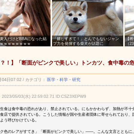
美人だけどBBAになった結
「嬉しすぎて！」とんでもないジャン
【画
ｗｗｗｗｗｗｗｗ
プ力を発揮する柴犬が話題に
（2
を募
？！】「断面がピンクで美しい」トンカツ、食中毒の
月04日07:02 / カテゴリ：
医学・科学・研究
★
2023/05/03(水) 22:59:02.71 ID:CSZ3XEPW9
生食は食中毒の恐れがあり、禁止されている。にもかかわらず、加熱が不十
食店で提供されている。こうした情報が国や生産者団体に寄せられており、
よう呼びかけている。
ク色のレアがすてき」「断面がピンクで美しい」――。こんな文言とともに