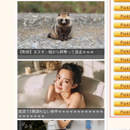
【動画】タヌキ、猫から餌奪って逃走ｗｗｗ
賃貸で1番譲れない条件ｗｗｗｗｗｗｗｗｗｗｗｗ
ｗｗｗｗｗｗｗ