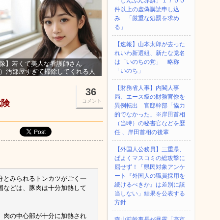
「しんぶん赤旗」１７００
件以上の虚偽購読申し込
み 「厳重な処罰を求め
る」
【速報】山本太郎が去った
れいわ新選組、新たな党名
は「いのちの党」 略称
像】若くて美人な看護師さん
「いのち」
3）汚部屋すぎて掃除してくれる人
集ｗｗｗ
【財務省人事】内閣人事
36
局、エース級の財務官僚を
危険
コメント
異例転出 官邸幹部「協力
的でなかった」※岸田首相
（当時）の秘書官などを歴
任 、岸田首相の後輩
【外国人公務員】三重県、
ぱよくマスコミの総攻撃に
屈せず！「県民対象アンケ
ート『外国人の職員採用を
分とみられるトンカツがごく一
続けるべきか』は差別に該
国などは、豚肉は十分加熱して
当しない」結果を公表する
方針
、肉の中心部が十分に加熱され
森山前幹事長が暴露「高市