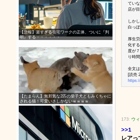
ていな
店が目
しかし
白っぽ
【悲報】楽すぎる在宅ワークの正体、ついに『判
明』する・・・・・・
厚生労
化する
度が７
り時間
全文は
[読売 2
https:
【たまらん】無邪気な2匹の柴子犬ともみくちゃに
される猫！可愛いさしかないｗｗｗｗ
173:
ウィ
>>1
レアっ