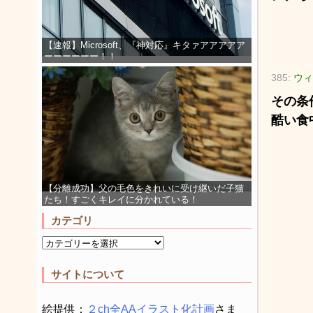
【速報】Microsoft、『神対応』キタァアアアアア
ーーーーーー！！
385:
ウィ
その条
酷い食
【分離成功】父の毛色をきれいに受け継いだ子猫
たち！すごくキレイに分かれている！
カテゴリ
サイトについて
絵提供：
２ch全AAイラスト化計画
さま