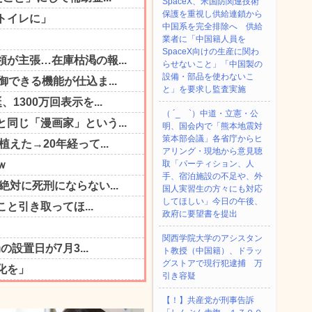
SpaceX、米国防関連技術
保護を重視し供給連鎖から
中国系を完全排除へ 供給
業者に「中国籍人員を
SpaceX向けの生産に関わ
らせないこと」「中国製の
設備・部品を使わないこ
と」を要求し監査実施
（ ´_ゝ`）中道・立憲・公
明、国会内で「熊本地震対
策本部会議」各省庁からヒ
アリング・現地から意見聴
取「パーティション、人
手、宿泊施設の不足や、外
国人実習生の方々にも対応
してほしい」今日の午後、
政府に要望書を提出
関西学院大学のアシスタン
ト教授（中国籍）、ドラッ
グストアで現行犯逮捕 万
引き容疑
【！】共産党が刑事告訴