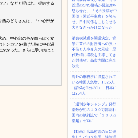
カツ」などと呼ばれ、提供する
総理のSNS投稿が習主席を
怒らせた」 「その投稿が中
国側（習近平主席）を怒ら
香西みどりさんは、「中心部が
せ、日中関係をこじらせる
大きなきっかけになった」
求め、中心部の色が白っぽく変
消費税減税を閣議決定、背
景に首相の財務省への強い
のトンカツを揚げた時に中心温
不信と人事介入の示唆 歴
上かかった。さらに厚い肉はよ
代政権に増税を主導してき
た財務省、高市内閣に完全
敗北
海外の刑務所に収監されて
いる韓国人急増、1,325人
（詐偽が4分の1） 日本に
は254人
「週刊少年ジャンプ」発行
部数が初の１００万部割れ
国内の紙雑誌で「１００万
部超」ゼロに
【動画】広島慰霊の日に発
生したパヨク集団、強制退