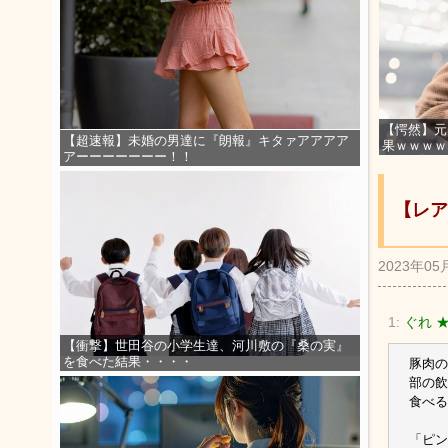
【愕然】元
【超速報】未婚の男達に『朗報』キタァアアアア
果ｗｗｗｗ
アーーーーーーー！！
【レア
2023年05
1:
ぐれ 
【衝撃】世田谷の小学生達、河川敷の『桑の実』
を食べた結果・・・・
豚肉の
部の飲
食べる
「ピン