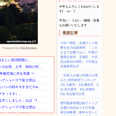
今年もよろしくおねがいしま
す(´・ω・`)
手洗い・うがい・睡眠・栄養
もお願いいたします
最新記事
小沢一郎氏、玉城デニー知
事を全力応援表明 「この
Powered by 
GliaStudios
ままでは勝てない」中道の
態度を批判 玉城氏「小沢
氏は政治の師匠」※中道は
Mute
支援表明せず
「日本人が減り外国人が増
えた｣市区町村ランキング
1位 大阪市、2位 横浜市、3
位 名古屋市、4位 京都市、
5位 埼玉県川口市
歴代最多得票記録でトップ
当選の河合ゆうすけ市議、
埼玉知事選（来年８月）に