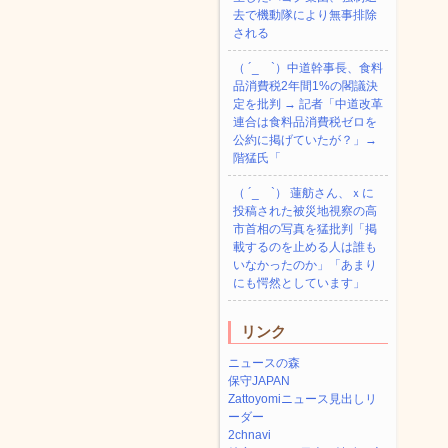
去で機動隊により無事排除
される
（ ´_ゝ`）中道幹事長、食料
品消費税2年間1%の閣議決
定を批判 → 記者「中道改革
連合は食料品消費税ゼロを
公約に掲げていたが？」→
階猛氏「
（ ´_ゝ`） 蓮舫さん、ｘに
投稿された被災地視察の高
市首相の写真を猛批判「掲
載するのを止める人は誰も
いなかったのか」「あまり
にも愕然としています」
リンク
ニュースの森
保守JAPAN
Zattoyomiニュース見出しリ
ーダー
2chnavi