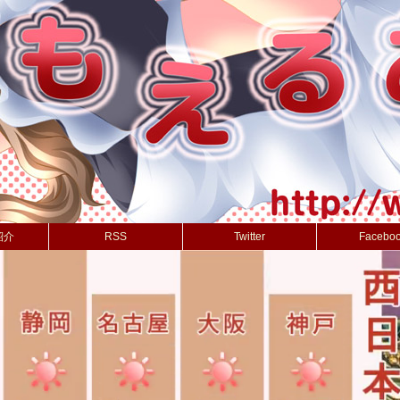
紹介
RSS
Twitter
Facebo