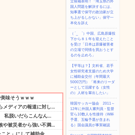
立候補表明！「埼玉県の外
国人問題を解決するには、
知事選で保守の政治家が立
ち上がるしかない」保守一
本化を訴え
（ ´_ゝ`）中国、広島原爆投
下から８１年を迎えたこと
を受け「日本は原爆被害者
の立場で同情を買おうとす
るのを止めろ」
【平等は？】文科省、若手
女性研究者支援のため大学
に補助金交付（年間最大
5000万円）「将来のリーダ
ーとして活躍する（女性
の）人材を輩出したい」
韓国サッカー協会 2011～
12年に外国人審判員・監督
官ら10数人を性接待（W杯
予選、五輪予選が含まれ
る）国会議員が事実確認