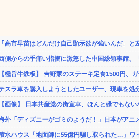
「高市早苗はどんだけ自己顕示欲が強いんだ」と左
西側からの手痛い指摘に激怒した中国総領事館、「これ
【極旨牛鉄板】 吉野家のステーキ定食1500円、
テスラ車を購入しようとしたユーザー、現車を処分
【画像】 日本共産党の街宣車、ほんと碌でもない
海外「ディズニーがゴミのようだ！」日本がアニメ化
積水ハウス「地面師に55億円騙し取られた…」ワイ