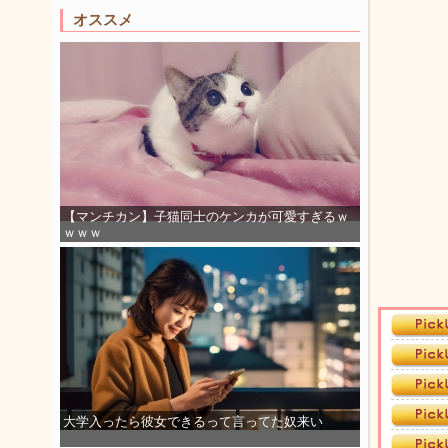
オススメ
【マンチカン】子猫同士のケンカが可愛すぎるｗ
ｗｗｗ
大学入ったら彼女できるって言ってた奴来い