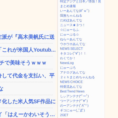
特定アジアと日本／情強！良
まとめ速報
いーあんてな(#ﾟｗﾟ)
我無ちゃんねる
だめぽあんてな
ニュース★３つ！
☆にゅーもふ
にゅーぷる☆
派が『高木美帆氏に送られ...
ねらーあんてな
ウホウホあんてな
が米国人Youtub...
NEWS SELECT
キタコレ(ﾟ∀ﾟ)！！
わくてか！
ガチで美味そうｗｗｗ
NewsLog
にゅーぷろ
アナログあんてな
して代金を支払い、平日の...
２ｃｈまとめちゃんねる
NEWS CHOICE
特亜流あんてな
な
Best Trend News
しぃアンテナ(*ﾟーﾟ)
した米人気SF作品に絶...
つーアンテナ(*ﾟ∀ﾟ)
のーアンテナ(ﾟAﾟ* )
ギコにゅー(,,ﾟДﾟ)
「はえーかわいそう…会...
2GET