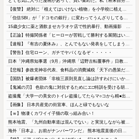
とても気に入った漫画があって、買い集めた。私（将来自分の子供に与えよう…！）→いざその時がきたが、躊躇している。この漫画がどれほど危険なのかとても危惧している…
【復讐】 絶対に「植えてはいけない植物」を小学校に植えた→20年経って見に行くと…「！？」衝撃の光景が・・・
「住信SBI」が「ドコモの銀行」に変わってうんざりしてるやつｗｗｗｗｗｗｗ
15歳少女に薬と酒飲ませカラオケ店で性的暴行、動画撮影 54歳無職を再逮捕 動画770本も見つかる
【正論】特撮関係者「ヒーローが苦戦して勝利する展開はいらない。それで特撮は凋落した」
【速報】『有吉の夏休み』、とんでもない発表をしてしまう！！！！！
【警告】住宅ローン、ガチでヤバくなるぞ・・・・・
日本「沖縄県知事選（9月」沖縄県「辺野古転覆事件」日教組「同志社批判！（社民系」日本「日教組と全教は対立状態（内ｹﾞﾊﾞ」特別調査委員会「同志社...
【悲報】参政党神谷代表、食料品の消費減税「天下の愚策だ」と批判ｗｗｗｗｗｗｗｗｗｗｗｗ
【国防】被爆者団体「非核三原則見直し論は許すわけにいかない」 ネット「議論すらするなと言うのは民主主義的ではない」
【鬼滅の刃】 色欲の鬼に対抗するためにエ□特訓を受ける胡蝶しのぶ…！クールなしのぶが快楽に抗えず翻弄されちゃう…
盗撮魔「大学一の美女のトイレ盗撮してたらマ○コから精●出てきたんだが…」（動画あり）
【画像】 日本共産党の街宣車、ほんと碌でもないな
【ｗ】物凄くカワイイ子猫の取っ組み合い！
熊本地震、「九州自動車道は混んでない」と実況しながら被災地へ向かう有名アナなどに批判殺到 全国紙記者「最新の状況をいち早く伝えることは報道機関としての責務」「情報を取り上げることには大きな意義がある」
海外「日本よ、お前がナンバーワンだ」 熊本地震直後の日本の対応のスピードに世界が衝撃