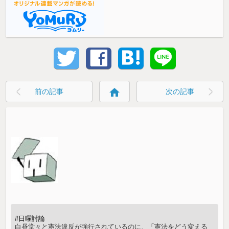
home
前の記事
次の記事
#日曜討論
白昼堂々と憲法違反が強行されているのに、「憲法をどう変える