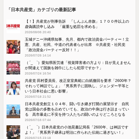
「日本共産党」カテゴリの最新記事
【！】共産党が刑事告訴 「しんぶん赤旗」１７００件以上の
虚偽購読申し込み 「厳重な処罰を求める」
2026/08/06 20:40
玉城デニー沖縄県知事、先月、都内で政治資金パーティー！立
憲、共産、社民、中道の代表者らが出席 ※共産党・社民党
「政治資金パーティー反対！！」
2026/07/26 14:14
（ ´_ゝ`）愛知県医労連「視覚障害者の方より：目が見えません
が間違えて国旗を雑巾にしたら犯罪ですか？」
2026/07/24 16:54
共産党 田村委員長、改正皇室典範に白紙撤回を要求「2600年？
それって神話でしょ」「男系男子に固執し、ジェンダー平等と
いう日本社会に悪い影響」
2026/07/18 21:52
日本共産党創立１０４年、闘い引き継ぎ打開の展望示す 自民
党は国会の多数を占めていても、政治の中身は行き詰まってい
る 高市暴走に不安を持つ人たちの闘いのよりどころとなる
2026/07/16 07:44
（ ´_ゝ`）日本共産党の小池晃書記局長「2600年、は神話です
よ！」「​男系男子継承は明治に作られた伝統に過ぎない！」
2026/07/15 23:18