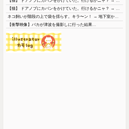
【猫】 ドアノブにカバンをかけていた。行けるかニャ？ → 猫はこうなります…
【猫】 ドアノブにカバンをかけていた。行けるかニャ？ → 猫はこうなります…
ネコ飼いが階段の上で袋を揺らす。キラ〜ン！ → 地下室からヤツが現れる…
【衝撃映像】バカが津波を撮影しに行った結果…