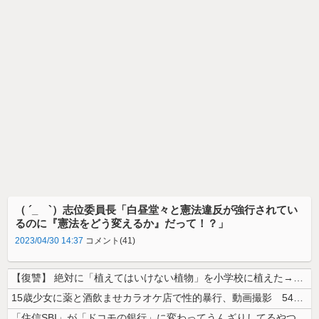
（ ´_ゝ`）志位委員長「白昼堂々と憲法違反が強行されてい
るのに『憲法をどう変えるか』だって！？」
2023/04/30 14:37
コメント(41)
【復讐】 絶対に「植えてはいけない植物」を小学校に植えた→20年経って...
15歳少女に薬と酒飲ませカラオケ店で性的暴行、動画撮影 54歳無職を再...
「住信SBI」が「ドコモの銀行」に変わってうんざりしてるやつｗｗｗｗｗ...