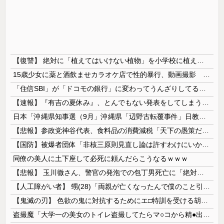
【復讐】 絶対に「植えてはいけない植物」を小学校に植えた→20年経って見に行くと…「！？」衝撃の光景が・・・
15歳少女に薬と酒飲ませカラオケ店で性的暴行、動画撮影 54歳無職を再逮捕 動画770本も見つかる
「住信SBI」が「ドコモの銀行」に変わってうんざりしてるやつｗｗｗｗｗｗｗ
【速報】『有吉の夏休み』、とんでもない発表をしてしまう！！！！！
日本「沖縄県知事選（9月」沖縄県「辺野古転覆事件」日教組「同志社批判！（社民系」日本「日教組と全教は対立状態（内ｹﾞﾊﾞ」特別調査委員会「同志社...
【悲報】参政党神谷代表、食料品の消費減税「天下の愚策だ」と批判ｗｗｗｗｗｗｗｗｗｗｗｗ
【国防】被爆者団体「非核三原則見直し論は許すわけにいかない」 ネット「議論すらするなと言うのは民主主義的ではない」
同僚の美人に土下座して必死に頼んだらこうなるｗｗｗ
【悲報】 玉川徹さん、警官の発泡での包丁男死亡に「絶対に死刑にならない罪なのに警察が死刑にした！」 → 元警官のマジレスがコチラ → ………
【人工障がい者】 甥(28)「両親が亡くなったんで僕のこと引き取ってほしいんですけど！」なんでいい年したヒキニートを引き取らなきゃいけないんだ...
【鬼滅の刃】 色欲の鬼に対抗するためにエ□特訓を受ける胡蝶しのぶ…！クールなしのぶが快楽に抗えず翻弄されちゃう…
盗撮魔「大学一の美女のトイレ盗撮してたらマ○コから精●出てきたんだが…」（動画あり）