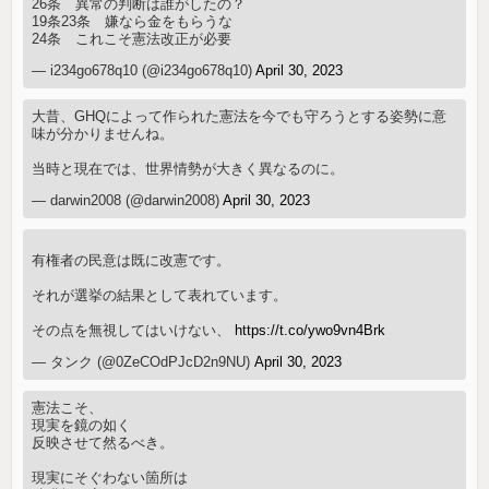
26条 異常の判断は誰がしたの？
19条23条 嫌なら金をもらうな
24条 これこそ憲法改正が必要
— i234go678q10 (@i234go678q10)
April 30, 2023
大昔、GHQによって作られた憲法を今でも守ろうとする姿勢に意
味が分かりませんね。
当時と現在では、世界情勢が大きく異なるのに。
— darwin2008 (@darwin2008)
April 30, 2023
有権者の民意は既に改憲です。
それが選挙の結果として表れています。
その点を無視してはいけない、
https://t.co/ywo9vn4Brk
— タンク (@0ZeCOdPJcD2n9NU)
April 30, 2023
憲法こそ、
現実を鏡の如く
反映させて然るべき。
現実にそぐわない箇所は