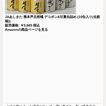
JAあしきた 熊本芦北柑橘 デコポン&甘夏缶詰め (10缶入り(化粧
箱))
販売価格: ￥5,665 税込
Amazonの商品ページを見る