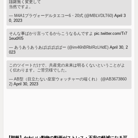
躊躇無く変更して
当然ですよ。
— M4A1ブラヴォーデルタエコー6・20式 (@MBLVDLT60)
April 3
0, 2023
そんな事ばかり言ってるからこうなるんですよ
pic.twitter.com/Tr7
1eudXl5
— あうあうあうあばばばばばー (@im46hBRbIRzLHdE)
April 30, 2
023
このツイートだけで、共産党の未来は明るくないということがよ
く伝わります。ご苦労様でした。
— AB型（目立たない皇室ウォッチャーの端くれ） (@AB3673860
2)
April 30, 2023
【朗報】かわいい動物の動画がストレス・不安の軽減になる可