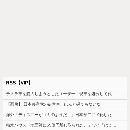
RSS【VIP】
テスラ車を購入しようとしたユーザー、現車を処分して代金を支払い、平日の納車日に予定を合わせた結果……
【画像】 日本共産党の街宣車、ほんと碌でもないな
海外「ディズニーがゴミのようだ！」日本がアニメ化した米人気SF作品に絶賛の声が殺到中
積水ハウス「地面師に55億円騙し取られた…」ワイ「はえーかわいそう…会社滅茶苦茶やろなぁ」