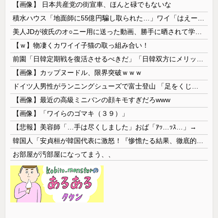
【画像】 日本共産党の街宣車、ほんと碌でもないな
積水ハウス「地面師に55億円騙し取られた…」ワイ「はえーかわいそう…会社滅茶苦茶やろなぁ」
美人JDが彼氏のオ○ニー用に送った動画、勝手に晒されて学校中の”共有オカズ” にされる
【ｗ】物凄くカワイイ子猫の取っ組み合い！
前園「日韓定期戦を復活させるべきだ」「日韓双方にメリットがある」……日本へのメリットがなにもないんですが、それは
【画像】カップヌードル、限界突破ｗｗｗ
ドイツ人男性がランニングシューズで富士登山 「足をくじいて動けない」
【画像】最近の高級ミニバンの顔キモすぎだろwww
【画像】「ワイらのゴマキ（３９）」
【悲報】美容師「…手は尽くしました」おば「ｱｯ…ｯｽ…」→
韓国人「安貞桓が韓国代表に激怒！『惨憺たる結果、徹底的な刷新が必要だ』と監督や協会を痛烈批判」
お部屋が汚部屋になってまう、、