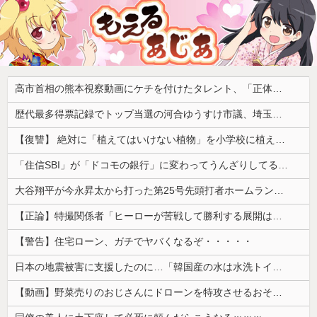
高市首相の熊本視察動画にケチを付けたタレント、「正体バレバレよな」と黒電話の呼び方であっさりと……
歴代最多得票記録でトップ当選の河合ゆうすけ市議、埼玉知事選（来年８月）に立候補表明！「埼玉県の外国人問題を解決するには、知事選で保守の政治家が立ち上がるしかない」保守一本化を訴え
【復讐】 絶対に「植えてはいけない植物」を小学校に植えた→20年経って見に行くと…「！？」衝撃の光景が・・・
「住信SBI」が「ドコモの銀行」に変わってうんざりしてるやつｗｗｗｗｗｗｗ
大谷翔平が今永昇太から打った第25号先頭打者ホームランに全米騒然！←「トモダチから打つのが好きだね」（海外の反応）
【正論】特撮関係者「ヒーローが苦戦して勝利する展開はいらない。それで特撮は凋落した」
【警告】住宅ローン、ガチでヤバくなるぞ・・・・・
日本の地震被害に支援したのに…「韓国産の水は水洗トイレに」
【動画】野菜売りのおじさんにドローンを特攻させるおそロシア。