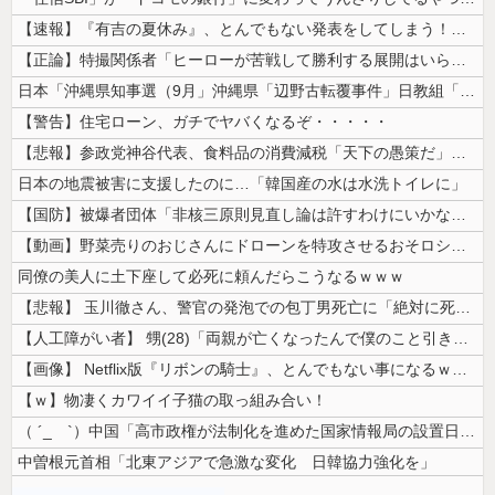
【速報】『有吉の夏休み』、とんでもない発表をしてしまう！！！！！
【正論】特撮関係者「ヒーローが苦戦して勝利する展開はいらない。それで特...
日本「沖縄県知事選（9月」沖縄県「辺野古転覆事件」日教組「同志社批判！...
【警告】住宅ローン、ガチでヤバくなるぞ・・・・・
【悲報】参政党神谷代表、食料品の消費減税「天下の愚策だ」と批判ｗｗｗｗ...
日本の地震被害に支援したのに…「韓国産の水は水洗トイレに」
【国防】被爆者団体「非核三原則見直し論は許すわけにいかない」 ネット「...
【動画】野菜売りのおじさんにドローンを特攻させるおそロシア。
同僚の美人に土下座して必死に頼んだらこうなるｗｗｗ
【悲報】 玉川徹さん、警官の発泡での包丁男死亡に「絶対に死刑にならない...
【人工障がい者】 甥(28)「両親が亡くなったんで僕のこと引き取ってほ...
【画像】 Netflix版『リボンの騎士』、とんでもない事になるｗｗｗ...
【ｗ】物凄くカワイイ子猫の取っ組み合い！
（ ´_ゝ`）中国「高市政権が法制化を進めた国家情報局の設置日が7月3...
中曽根元首相「北東アジアで急激な変化 日韓協力強化を」