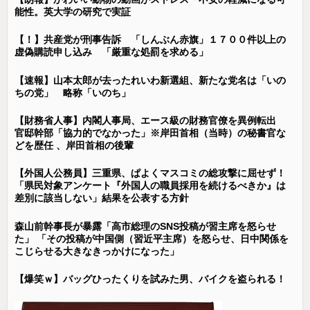
能性。英大学の研究で実証
【！】共産党が刑事告訴 「しんぶん赤旗」１７００件以上の
虚偽購読申し込み 「厳重な処罰を求める」
【速報】山本太郎が去ったれいわ新選組、新たな党名は「いの
ちの党」 略称「いのち」
【財務省人事】内閣人事局、エース級の財務官僚を異例転出
官邸幹部「協力的でなかった」※岸田首相（当時）の秘書官な
どを歴任 、岸田首相の後輩
【外国人公務員】三重県、ぱよくマスコミの総攻撃に屈せず！
「県民対象アンケート『外国人の職員採用を続けるべきか』は
差別に該当しない」結果を公表する方針
森山前幹事長が暴露「高市総理のSNS投稿が習主席を怒らせ
た」 「その投稿が中国側（習近平主席）を怒らせ、日中関係を
こじらせる大きなきっかけになった」
【爆笑ｗ】バッグひったくりを試みた男、バイクを盗られる！