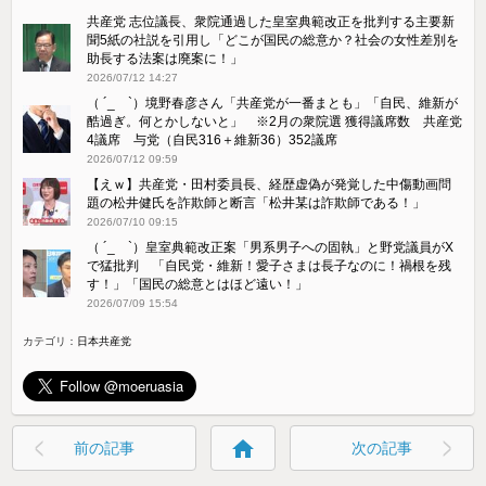
共産党 志位議長、衆院通過した皇室典範改正を批判する主要新
聞5紙の社説を引用し「どこが国民の総意か？社会の女性差別を
助長する法案は廃案に！」
2026/07/12 14:27
（ ´_ゝ`）境野春彦さん「共産党が一番まとも」「自民、維新が
酷過ぎ。何とかしないと」 ※2月の衆院選 獲得議席数 共産党
4議席 与党（自民316＋維新36）352議席
2026/07/12 09:59
【えｗ】共産党・田村委員長、経歴虚偽が発覚した中傷動画問
題の松井健氏を詐欺師と断言「松井某は詐欺師である！」
2026/07/10 09:15
（ ´_ゝ`）皇室典範改正案「男系男子への固執」と野党議員がX
で猛批判 「自民党・維新！愛子さまは長子なのに！禍根を残
す！」「国民の総意とはほど遠い！」
2026/07/09 15:54
カテゴリ：
日本共産党
home
前の記事
次の記事