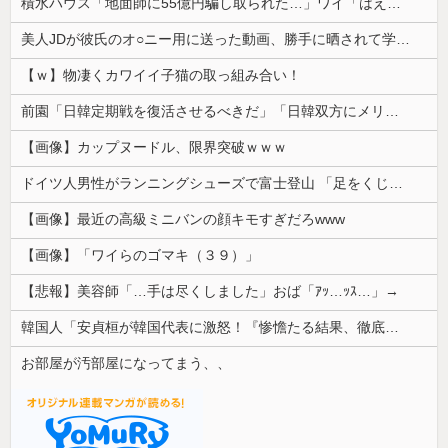
積水ハウス「地面師に55億円騙し取られた…」ワイ「はえーかわいそう…会社滅茶苦茶やろなぁ」
美人JDが彼氏のオ○ニー用に送った動画、勝手に晒されて学校中の”共有オカズ” にされる
【ｗ】物凄くカワイイ子猫の取っ組み合い！
前園「日韓定期戦を復活させるべきだ」「日韓双方にメリットがある」……日本へのメリットがなにもないんですが、それは
【画像】カップヌードル、限界突破ｗｗｗ
ドイツ人男性がランニングシューズで富士登山 「足をくじいて動けない」
【画像】最近の高級ミニバンの顔キモすぎだろwww
【画像】「ワイらのゴマキ（３９）」
【悲報】美容師「…手は尽くしました」おば「ｱｯ…ｯｽ…」→
韓国人「安貞桓が韓国代表に激怒！『惨憺たる結果、徹底的な刷新が必要だ』と監督や協会を痛烈批判」
お部屋が汚部屋になってまう、、