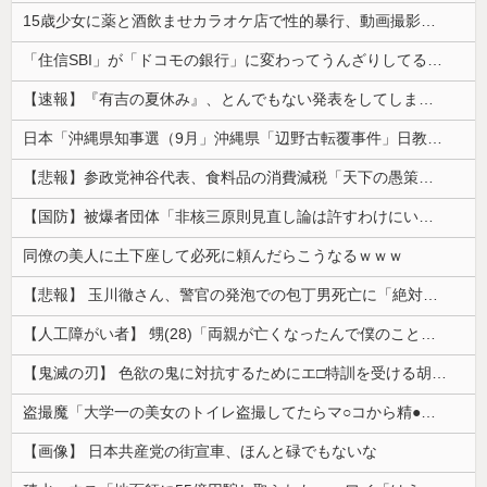
15歳少女に薬と酒飲ませカラオケ店で性的暴行、動画撮影 54歳無職を再逮捕 動画770本も見つかる
「住信SBI」が「ドコモの銀行」に変わってうんざりしてるやつｗｗｗｗｗｗｗ
【速報】『有吉の夏休み』、とんでもない発表をしてしまう！！！！！
日本「沖縄県知事選（9月」沖縄県「辺野古転覆事件」日教組「同志社批判！（社民系」日本「日教組と全教は対立状態（内ｹﾞﾊﾞ」特別調査委員会「同志社...
【悲報】参政党神谷代表、食料品の消費減税「天下の愚策だ」と批判ｗｗｗｗｗｗｗｗｗｗｗｗ
【国防】被爆者団体「非核三原則見直し論は許すわけにいかない」 ネット「議論すらするなと言うのは民主主義的ではない」
同僚の美人に土下座して必死に頼んだらこうなるｗｗｗ
【悲報】 玉川徹さん、警官の発泡での包丁男死亡に「絶対に死刑にならない罪なのに警察が死刑にした！」 → 元警官のマジレスがコチラ → ………
【人工障がい者】 甥(28)「両親が亡くなったんで僕のこと引き取ってほしいんですけど！」なんでいい年したヒキニートを引き取らなきゃいけないんだ...
【鬼滅の刃】 色欲の鬼に対抗するためにエ□特訓を受ける胡蝶しのぶ…！クールなしのぶが快楽に抗えず翻弄されちゃう…
盗撮魔「大学一の美女のトイレ盗撮してたらマ○コから精●出てきたんだが…」（動画あり）
【画像】 日本共産党の街宣車、ほんと碌でもないな