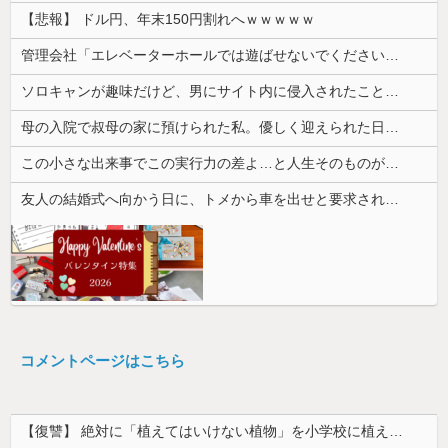
【悲報】 ドル円、年末150円割れへｗｗｗｗｗ
管理会社「エレベーターホールでは遊ばせないでください」私「うちの子じゃないんですけど…」→まさかの展開になり…
ソロキャンが趣味だけど、男にサイト内に侵入されたことがある。友達から「後ろ後ろ！！」と叫ばれて...
母の入院で叔母の家に預けられた私。優しく迎えられた日々のあと、両親に再会して思わず号泣した理由は…
この小さな出来事でこの実行力の差よ…と人生そのものが心配になってしまう
友人の結婚式へ向かう日に、トメから車を出せと要求された。断っただけなのに大騒ぎになってしまい…
コメントページはこちら
【復讐】 絶対に「植えてはいけない植物」を小学校に植えた→20年経って見に行くと…「！？」衝撃の光景が・・・