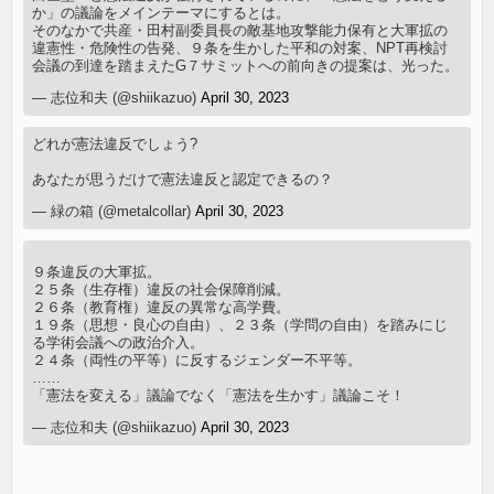
か」の議論をメインテーマにするとは。
そのなかで共産・田村副委員長の敵基地攻撃能力保有と大軍拡の
違憲性・危険性の告発、９条を生かした平和の対案、NPT再検討
会議の到達を踏まえたG７サミットへの前向きの提案は、光った。
— 志位和夫 (@shiikazuo)
April 30, 2023
どれが憲法違反でしょう?
あなたが思うだけで憲法違反と認定できるの？
— 緑の箱 (@metalcollar)
April 30, 2023
９条違反の大軍拡。
２５条（生存権）違反の社会保障削減。
２６条（教育権）違反の異常な高学費。
１９条（思想・良心の自由）、２３条（学問の自由）を踏みにじ
る学術会議への政治介入。
２４条（両性の平等）に反するジェンダー不平等。
……
「憲法を変える」議論でなく「憲法を生かす」議論こそ！
— 志位和夫 (@shiikazuo)
April 30, 2023