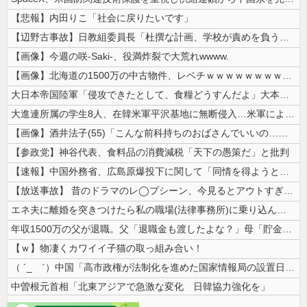
【悲報】内田りこ「社会に戻りたいです」
【辺野古事故】日教組委員長「杜撰な計画、学校が責めを負うのは当然」とし...
【画像】今週の咲-Saki-、役満炸裂で大荒れwwww.
【画像】北海道の1500万の中古物件、レベチｗｗｗｗｗｗｗｗｗｗｗｗｗ...
大日本帝国陸軍「侵攻できたとして、食糧どうすんだよ」大本営「現地調達」...
大進連所属の学生8人、在韓米軍平沢基地に無断侵入…米軍により身柄拘束！
【画像】酒井法子(55)「こんな前科持ちのおばさんでいいの…？」 【P...
【参政党】神谷代表、食料品の消費減税「天下の愚策だ」と批判
【速報】中国外務省、広島原爆投下に関して「同情を得ようと核被害者の立場...
【放送事故】 昔のドラマのレ◯プシーン、今見るとアウトすぎる・・・
エネ夫に離婚を突きつけたら私の職場(法律事務所)に乗り込んできた 堂々...
年収1500万の父が退職。父「退職金も渡したよな？」母「貯金なんてない...
【ｗ】物凄くカワイイ子猫の取っ組み合い！
（ ´_ゝ`）中国「高市政権が法制化を進めた国家情報局の設置日が7月3...
中曽根元首相「北東アジアで急激な変化 日韓協力強化を」