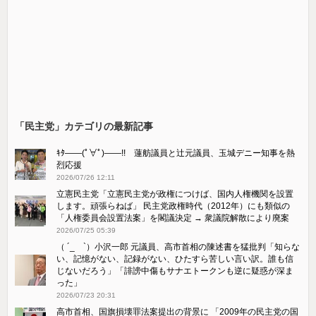
「民主党」カテゴリの最新記事
ｷﾀ――(ﾟ∀ﾟ)――!! 蓮舫議員と辻元議員、玉城デニー知事を熱
烈応援
2026/07/26 12:11
立憲民主党「立憲民主党が政権につけば、国内人権機関を設置
します。頑張らねば」 民主党政権時代（2012年）にも類似の
「人権委員会設置法案」を閣議決定 → 衆議院解散により廃案
2026/07/25 05:39
（ ´_ゝ`）小沢一郎 元議員、高市首相の陳述書を猛批判「知らな
い、記憶がない、記録がない、ひたすら苦しい言い訳。誰も信
じないだろう」「誹謗中傷もサナエトークンも逆に疑惑が深ま
った」
2026/07/23 20:31
高市首相、国旗損壊罪法案提出の背景に 「2009年の民主党の国