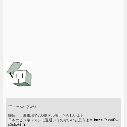
哲ちゃんへ(･ิω･ิ)
.
昨日、上海市場で700億ドル溶けたらしいよ✨
日本のビジネスマンに退避いうのがいいと思うよ🌷
https://t.co/Rw
u3c5zGTY