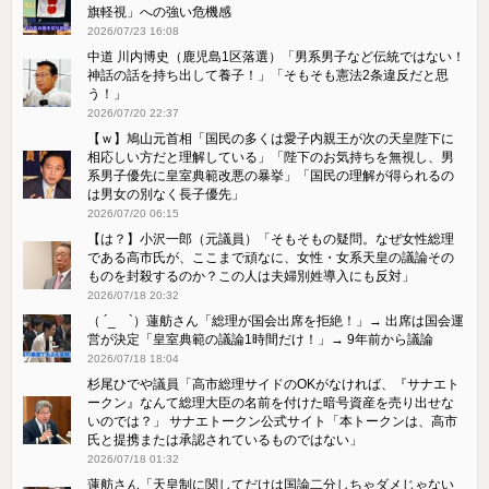
旗軽視」への強い危機感
2026/07/23 16:08
中道 川内博史（鹿児島1区落選）「男系男子など伝統ではない！
神話の話を持ち出して養子！」「そもそも憲法2条違反だと思
う！」
2026/07/20 22:37
【ｗ】鳩山元首相「国民の多くは愛子内親王が次の天皇陛下に
相応しい方だと理解している」「陛下のお気持ちを無視し、男
系男子優先に皇室典範改悪の暴挙」「国民の理解が得られるの
は男女の別なく長子優先」
2026/07/20 06:15
【は？】小沢一郎（元議員）「そもそもの疑問。なぜ女性総理
である高市氏が、ここまで頑なに、女性・女系天皇の議論その
ものを封殺するのか？この人は夫婦別姓導入にも反対」
2026/07/18 20:32
（ ´_ゝ`）蓮舫さん「総理が国会出席を拒絶！」→ 出席は国会運
営が決定「皇室典範の議論1時間だけ！」→ 9年前から議論
2026/07/18 18:04
杉尾ひでや議員「高市総理サイドのOKがなければ、『サナエト
ークン』なんて総理大臣の名前を付けた暗号資産を売り出せな
いのでは？」 サナエトークン公式サイト「本トークンは、高市
氏と提携または承認されているものではない」
2026/07/18 01:32
蓮舫さん「天皇制に関してだけは国論二分しちゃダメじゃない