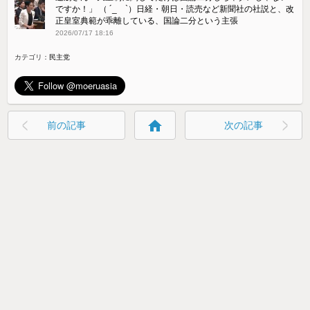
ですか！」 （ ´_ゝ`）日経・朝日・読売など新聞社の社説と、改
正皇室典範が乖離している、国論二分という主張
2026/07/17 18:16
カテゴリ：
民主党
home
前の記事
次の記事