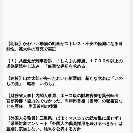
【朗報】かわいい動物の動画がストレス・不安の軽減になる可
能性。英大学の研究で実証
【！】共産党が刑事告訴 「しんぶん赤旗」１７００件以上の
虚偽購読申し込み 「厳重な処罰を求める」
【速報】山本太郎が去ったれいわ新選組、新たな党名は「いの
ちの党」 略称「いのち」
【財務省人事】内閣人事局、エース級の財務官僚を異例転出
官邸幹部「協力的でなかった」※岸田首相（当時）の秘書官な
どを歴任 、岸田首相の後輩
【外国人公務員】三重県、ぱよくマスコミの総攻撃に屈せず！
「県民対象アンケート『外国人の職員採用を続けるべきか』は
差別に該当しない」結果を公表する方針