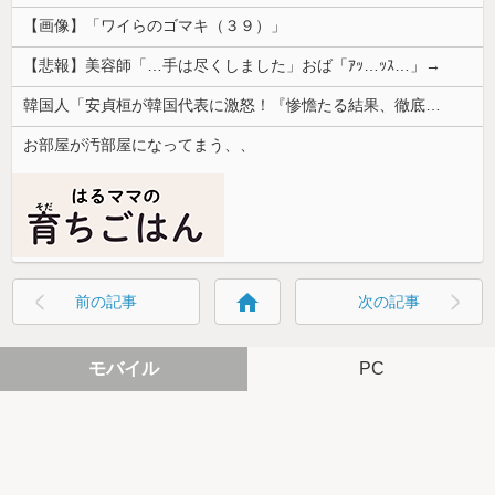
【画像】「ワイらのゴマキ（３９）」
【悲報】美容師「…手は尽くしました」おば「ｱｯ…ｯｽ…」→
韓国人「安貞桓が韓国代表に激怒！『惨憺たる結果、徹底的な刷新が必要だ』と監督や協会を痛烈批判」
お部屋が汚部屋になってまう、、
home
前の記事
次の記事
モバイル
PC