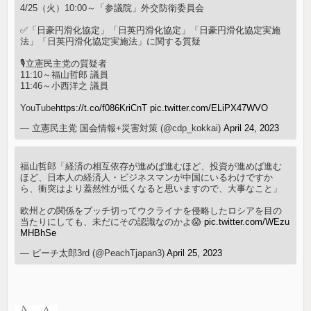
4/25（火）10:00～「参議院」外交防衛委員会
✅「日豪円滑化協定」「日英円滑化協定」「日豪円滑化協定実施
法」「日英円滑化協定実施法」に関する質疑
🎙立憲民主党の質疑者
11:10～福山哲郎 議員
11:46～小西洋之 議員
YouTube
https://t.co/f086KriCnT
pic.twitter.com/ELiPX47WVO
— 立憲民主党 国会情報+災害対策 (@cdp_kokkai)
April 24, 2023
福山哲郎「経済の相互依存が進めば進むほど、投資が進めば進む
ほど、日本人の経済人・ビジネスマンが中国にいるわけですか
ら、衝突はより蓋然性が低くなると思いますので、大事なこと」
欧州との関係をブッチ切ってウクライナを侵略したロシアを目の
当たりにしても、未だにその認識なのかよ😱
pic.twitter.com/WEzu
MHBhSe
— ピーチ太郎3rd (@PeachTjapan3)
April 25, 2023