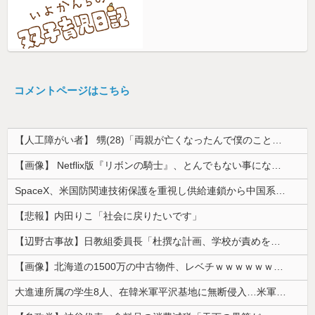
コメントページはこちら
【人工障がい者】 甥(28)「両親が亡くなったんで僕のこと引き取ってほしいんですけど！」なんでいい年したヒキニートを引き取らなきゃいけないんだ...
【画像】 Netflix版『リボンの騎士』、とんでもない事になるｗｗｗｗｗ
SpaceX、米国防関連技術保護を重視し供給連鎖から中国系を完全排除へ 供給業者に「中国籍人員をSpaceX向けの生産に関わらせないこと」「中国...
【悲報】内田りこ「社会に戻りたいです」
【辺野古事故】日教組委員長「杜撰な計画、学校が責めを負うのは当然」としつつも、平和教育の意義強調「うちの運動方針は極めてバランス良い」
【画像】北海道の1500万の中古物件、レベチｗｗｗｗｗｗｗｗｗｗｗｗｗｗｗｗｗｗｗｗ
大進連所属の学生8人、在韓米軍平沢基地に無断侵入…米軍により身柄拘束！