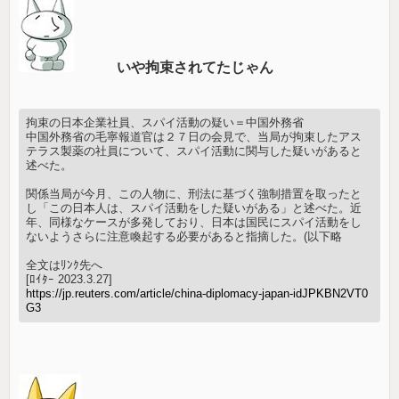
いや拘束されてたじゃん
拘束の日本企業社員、スパイ活動の疑い＝中国外務省
中国外務省の毛寧報道官は２７日の会見で、当局が拘束したアス
テラス製薬の社員について、スパイ活動に関与した疑いがあると
述べた。
関係当局が今月、この人物に、刑法に基づく強制措置を取ったと
し「この日本人は、スパイ活動をした疑いがある」と述べた。近
年、同様なケースが多発しており、日本は国民にスパイ活動をし
ないようさらに注意喚起する必要があると指摘した。(以下略
全文はﾘﾝｸ先へ
[ﾛｲﾀｰ 2023.3.27]
https://jp.reuters.com/article/china-diplomacy-japan-idJPKBN2VT0
G3