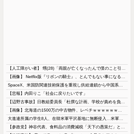
【人工障がい者】 甥(28)「両親が亡くなったんで僕のこと引き取ってほしいんですけど！」なんでいい年したヒキニートを引き取らなきゃいけないんだ...
【画像】 Netflix版『リボンの騎士』、とんでもない事になるｗｗｗｗｗ
SpaceX、米国防関連技術保護を重視し供給連鎖から中国系を完全排除へ 供給業者に「中国籍人員をSpaceX向けの生産に関わらせないこと」「中国...
【悲報】内田りこ「社会に戻りたいです」
【辺野古事故】日教組委員長「杜撰な計画、学校が責めを負うのは当然」としつつも、平和教育の意義強調「うちの運動方針は極めてバランス良い」
【画像】北海道の1500万の中古物件、レベチｗｗｗｗｗｗｗｗｗｗｗｗｗｗｗｗｗｗｗｗ
大進連所属の学生8人、在韓米軍平沢基地に無断侵入…米軍により身柄拘束！
【参政党】神谷代表、食料品の消費減税「天下の愚策だ」と批判