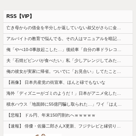
RSS【VIP】
亡き母からの借金を半分しか返していない叔父がさらに金を貸してほしいと訪ねてきた。完済するまで貸せないと断ると…
アルバイトの教育で悩んでる。その人はマニュアルを暗記して機械のように繰り返すロボットタイプ
俺「やべ10-0事故起こした…」後続車「自分の車ドラレコついてますけど、映像入ります？」→助け舟かと思った相手の一言にモヤモヤして…
夫「石焼ビビンバが食べたい」私「少しアレンジしてみたよ」→出した瞬間、夫の機嫌が急変して…
俺の彼女が実家に帰省。ついでに「お見合い」してたことが発覚した
【画像】 日本共産党の街宣車、ほんと碌でもないな
海外「ディズニーがゴミのようだ！」日本がアニメ化した米人気SF作品に絶賛の声が殺到中
積水ハウス「地面師に55億円騙し取られた…」ワイ「はえーかわいそう…会社滅茶苦茶やろなぁ」
【悲報】 ドル円、年末150円割れへｗｗｗｗｗ
【速報】 俳優・佐藤二郎さんX更新、フジテレビと縁切り宣言「僕のところは全てカットしてほしい、僕は心から、もうフジとは関わりたくないです」