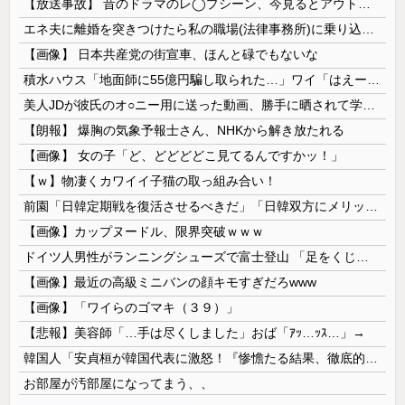
【放送事故】 昔のドラマのレ◯プシーン、今見るとアウトすぎる・・・
エネ夫に離婚を突きつけたら私の職場(法律事務所)に乗り込んできた 堂々と「離婚の法律相談です。母の薦めでこちらに参りました」と言っているが、...
【画像】 日本共産党の街宣車、ほんと碌でもないな
積水ハウス「地面師に55億円騙し取られた…」ワイ「はえーかわいそう…会社滅茶苦茶やろなぁ」
美人JDが彼氏のオ○ニー用に送った動画、勝手に晒されて学校中の”共有オカズ” にされる
【朗報】 爆胸の気象予報士さん、NHKから解き放たれる
【画像】 女の子「ど、どどどどこ見てるんですかッ！」
【ｗ】物凄くカワイイ子猫の取っ組み合い！
前園「日韓定期戦を復活させるべきだ」「日韓双方にメリットがある」……日本へのメリットがなにもないんですが、それは
【画像】カップヌードル、限界突破ｗｗｗ
ドイツ人男性がランニングシューズで富士登山 「足をくじいて動けない」
【画像】最近の高級ミニバンの顔キモすぎだろwww
【画像】「ワイらのゴマキ（３９）」
【悲報】美容師「…手は尽くしました」おば「ｱｯ…ｯｽ…」→
韓国人「安貞桓が韓国代表に激怒！『惨憺たる結果、徹底的な刷新が必要だ』と監督や協会を痛烈批判」
お部屋が汚部屋になってまう、、