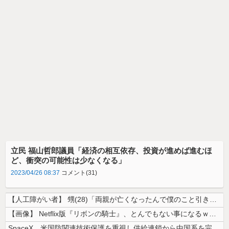
立民 福山哲郎議員「経済の相互依存、投資が進めば進むほ
ど、衝突の可能性は少なくなる」
2023/04/26 08:37
コメント(31)
【人工障がい者】 甥(28)「両親が亡くなったんで僕のこと引き取ってほ...
【画像】 Netflix版『リボンの騎士』、とんでもない事になるｗｗｗ...
SpaceX、米国防関連技術保護を重視し供給連鎖から中国系を完全排除へ...