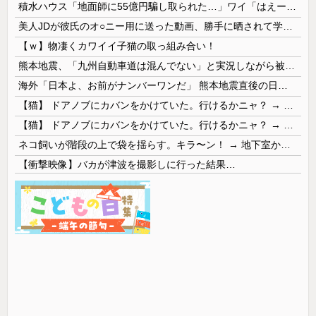
積水ハウス「地面師に55億円騙し取られた…」ワイ「はえーかわいそう…会社滅茶苦茶やろなぁ」
美人JDが彼氏のオ○ニー用に送った動画、勝手に晒されて学校中の”共有オカズ” にされる
【ｗ】物凄くカワイイ子猫の取っ組み合い！
熊本地震、「九州自動車道は混んでない」と実況しながら被災地へ向かう有名アナなどに批判殺到 全国紙記者「最新の状況をいち早く伝えることは報道機関としての責務」「情報を取り上げることには大きな意義がある」
海外「日本よ、お前がナンバーワンだ」 熊本地震直後の日本の対応のスピードに世界が衝撃
【猫】 ドアノブにカバンをかけていた。行けるかニャ？ → 猫はこうなります…
【猫】 ドアノブにカバンをかけていた。行けるかニャ？ → 猫はこうなります…
ネコ飼いが階段の上で袋を揺らす。キラ〜ン！ → 地下室からヤツが現れる…
【衝撃映像】バカが津波を撮影しに行った結果…