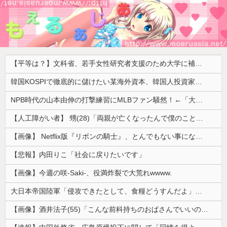
【平等は？】文科省、若手女性研究者支援のため大学に補助金交付（年間最大5000万円）「将来のリーダーとして活躍する（女性の）人材を輩出したい」
韓国KOSPIで徹底的に儲けたい某海外資本、韓国人投資家に楽観的すぎる未来予測を提示して……
NPB時代の山本由伸の打撃練習にMLBファン騒然！←「大谷の後に打たそう！」（海外の反応）
【人工障がい者】 甥(28)「両親が亡くなったんで僕のこと引き取ってほしいんですけど！」なんでいい年したヒキニートを引き取らなきゃいけないんだ...
【画像】 Netflix版『リボンの騎士』、とんでもない事になるｗｗｗｗｗ
【悲報】内田りこ「社会に戻りたいです」
【画像】今週の咲-Saki-、役満炸裂で大荒れwwww.
大日本帝国陸軍「侵攻できたとして、食糧どうすんだよ」大本営「現地調達」陸軍「え？」
【画像】酒井法子(55)「こんな前科持ちのおばさんでいいの…？」 【Pickup05164703】