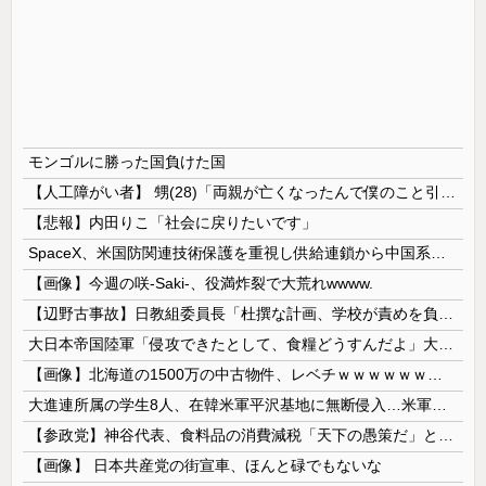
モンゴルに勝った国負けた国
【人工障がい者】 甥(28)「両親が亡くなったんで僕のこと引き取ってほしいんですけど！」なんでいい年したヒキニートを引き取らなきゃいけないんだ...
【悲報】内田りこ「社会に戻りたいです」
SpaceX、米国防関連技術保護を重視し供給連鎖から中国系を完全排除へ 供給業者に「中国籍人員をSpaceX向けの生産に関わらせないこと」「中国...
【画像】今週の咲-Saki-、役満炸裂で大荒れwwww.
【辺野古事故】日教組委員長「杜撰な計画、学校が責めを負うのは当然」としつつも、平和教育の意義強調「うちの運動方針は極めてバランス良い」
大日本帝国陸軍「侵攻できたとして、食糧どうすんだよ」大本営「現地調達」陸軍「え？」
【画像】北海道の1500万の中古物件、レベチｗｗｗｗｗｗｗｗｗｗｗｗｗｗｗｗｗｗｗｗ
大進連所属の学生8人、在韓米軍平沢基地に無断侵入…米軍により身柄拘束！
【参政党】神谷代表、食料品の消費減税「天下の愚策だ」と批判
【画像】 日本共産党の街宣車、ほんと碌でもないな