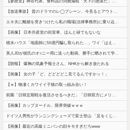
【参政党】神谷代表、食料品の消費減税「天下の愚策だ」と批判
【放送事故】 昔のドラマのレ◯プシーン、今見るとアウトすぎる・・・
エネ夫に離婚を突きつけたら私の職場(法律事務所)に乗り込んできた 堂々と「離婚の法律相談です。母の薦めでこちらに参りました」と言っているが、...
【画像】 日本共産党の街宣車、ほんと碌でもないな
積水ハウス「地面師に55億円騙し取られた…」ワイ「はえーかわいそう…会社滅茶苦茶やろなぁ」
美人JDが彼氏のオ○ニー用に送った動画、勝手に晒されて学校中の”共有オカズ” にされる
【朗報】 爆胸の気象予報士さん、NHKから解き放たれる
【画像】 女の子「ど、どどどどこ見てるんですかッ！」
【ｗ】物凄くカワイイ子猫の取っ組み合い！
前園「日韓定期戦を復活させるべきだ」「日韓双方にメリットがある」……日本へのメリットがなにもないんですが、それは
【画像】カップヌードル、限界突破ｗｗｗ
ドイツ人男性がランニングシューズで富士登山 「足をくじいて動けない」
【画像】最近の高級ミニバンの顔キモすぎだろwww