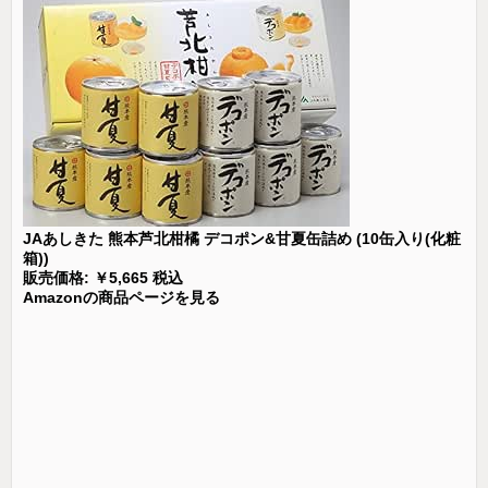
JAあしきた 熊本芦北柑橘 デコポン&甘夏缶詰め (10缶入り(化粧
箱))
販売価格: ￥5,665 税込
Amazonの商品ページを見る