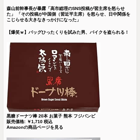
森山前幹事長が暴露「高市総理のSNS投稿が習主席を怒らせ
た」 「その投稿が中国側（習近平主席）を怒らせ、日中関係を
こじらせる大きなきっかけになった」
【爆笑ｗ】バッグひったくりを試みた男、バイクを盗られる！
黒糖ドーナツ棒 20本 お菓子 熊本 フジバンビ
販売価格: ￥1,710 税込
Amazonの商品ページを見る