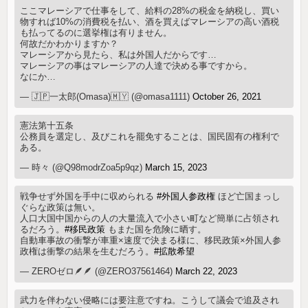
ここマレーシアで仕事をして、給料の28%の税金を納税し、買い
物すれば10%の消費税を払い、酒を買えばマレーシアの高い酒税
も払ってるのに選挙権は有りません。
何故だかわかりますか？
マレーシアから見たら、私は外国人だからです…
マレーシアの事はマレーシアの人達で決める事ですから。
なにか…
— 🇯🇵一太郎(Omasa)🇲🇾 (@omasa1111)
October 26, 2021
憲法第十五条
公務員を選定し、及びこれを罷免することは、国民固有の権利で
ある。
— 時々 (@Q98modrZoa5p9qz)
March 15, 2023
戦争せず外国を手中に収められる
#外国人参政権
ほど亡国まっし
ぐらな政策は無い。
人口大国中国からの人の大量流入で小さい町など簡単に占領され
るだろう。
#移民政策
もまた国を危険に晒す。
自動車事故の衝撃が車重×速度で決まる様に、移民政策×外国人参
政権は衝撃の結果を生むだろう。
#拡散希望
— ZEROゼロ🪶🪶 (@ZERO37561464)
March 22, 2023
武力を伴わない侵略には要注意ですね。こうして議会で追及され