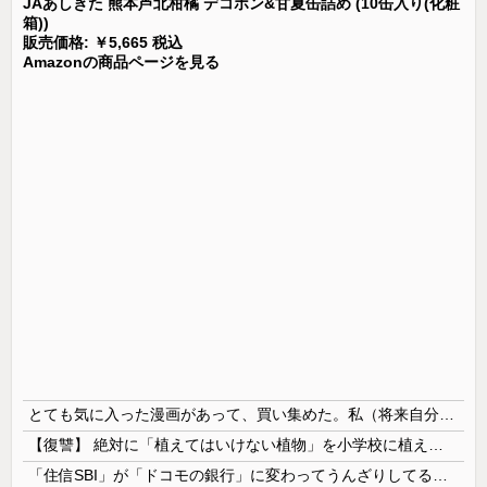
JAあしきた 熊本芦北柑橘 デコポン&甘夏缶詰め (10缶入り(化粧
箱))
販売価格: ￥5,665 税込
Amazonの商品ページを見る
とても気に入った漫画があって、買い集めた。私（将来自分の子供に与えよう…！）→いざその時がきたが、躊躇している。この漫画がどれほど危険なのかとても危惧している…
【復讐】 絶対に「植えてはいけない植物」を小学校に植えた→20年経って見に行くと…「！？」衝撃の光景が・・・
「住信SBI」が「ドコモの銀行」に変わってうんざりしてるやつｗｗｗｗｗｗｗ