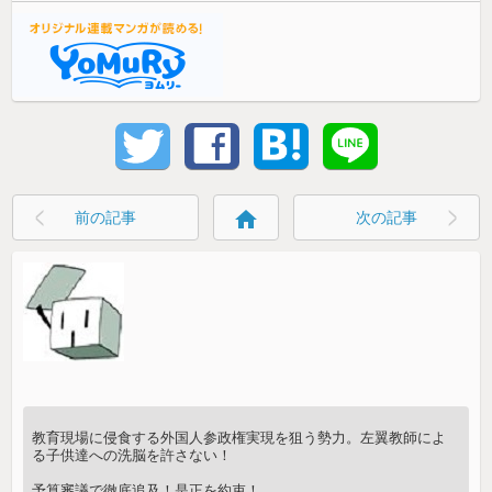
home
前の記事
次の記事
教育現場に侵食する外国人参政権実現を狙う勢力。左翼教師によ
る子供達への洗脳を許さない！
予算審議で徹底追及！是正を約束！