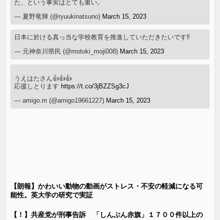
た、という事実はとても重い。
— 夏野竜輝 (@ryuukinatsuno)
March 15, 2023
日本に於ける真っ当な学校教育を推進していただきたいです‼️
— 元神奈川県民 (@motoki_moji008)
March 15, 2023
うえはたさん👍👍👍
応援しとります
https://t.co/3jBZZSg3cJ
— amigo.m (@amigo19661227)
March 15, 2023
【朗報】かわいい動物の動画がストレス・不安の軽減になる可
能性。英大学の研究で実証
【！】共産党が刑事告訴 「しんぶん赤旗」１７００件以上の