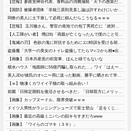
【悲報】参政党神谷代表、食料品の消費減税「天下の愚策だ」と批判ｗｗｗｗｗｗｗｗｗｗｗｗ
【国防】被爆者団体「非核三原則見直し論は許すわけにいかない」 ネット「議論すらするなと言うのは民主主義的ではない」
同僚の美人に土下座して必死に頼んだらこうなるｗｗｗ
【悲報】 玉川徹さん、警官の発泡での包丁男死亡に「絶対に死刑にならない罪なのに警察が死刑にした！」 → 元警官のマジレスがコチラ → ………
【人工障がい者】 甥(28)「両親が亡くなったんで僕のこと引き取ってほしいんですけど！」なんでいい年したヒキニートを引き取らなきゃいけないんだ...
【鬼滅の刃】 色欲の鬼に対抗するためにエ□特訓を受ける胡蝶しのぶ…！クールなしのぶが快楽に抗えず翻弄されちゃう…
盗撮魔「大学一の美女のトイレ盗撮してたらマ○コから精●出てきたんだが…」（動画あり）
【画像】 日本共産党の街宣車、ほんと碌でもないな
積水ハウス「地面師に55億円騙し取られた…」ワイ「はえーかわいそう…会社滅茶苦茶やろなぁ」
美人JDが彼氏のオ○ニー用に送った動画、勝手に晒されて学校中の”共有オカズ” にされる
【ｗ】物凄くカワイイ子猫の取っ組み合い！
前園「日韓定期戦を復活させるべきだ」「日韓双方にメリットがある」……日本へのメリットがなにもないんですが、それは
【画像】カップヌードル、限界突破ｗｗｗ
ドイツ人男性がランニングシューズで富士登山 「足をくじいて動けない」
【画像】最近の高級ミニバンの顔キモすぎだろwww
【画像】「ワイらのゴマキ（３９）」