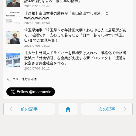
計338億円を公表「前知事の指示」
2026/07/14 07:44
【速報】富山空港の愛称が「富山高山すし空港」に
wwwwwwwww
2026/07/08 15:50
埼玉県知事「埼玉県５か年計画大綱！あらゆる人に居場所があ
り、活躍でき、安心して暮らせる『日本一暮らしやすい埼玉』
8/7までご意見募集！」
2026/07/08 08:13
【大分】外国人ドライバーを積極受け入れへ 厳格化で合格者
激減の「外免切替」を企業が支援する新プロジェクト「流通を
安定させ共生社会を作る」
2026/07/07 20:12
カテゴリ：
地方自治体
home
前の記事
次の記事