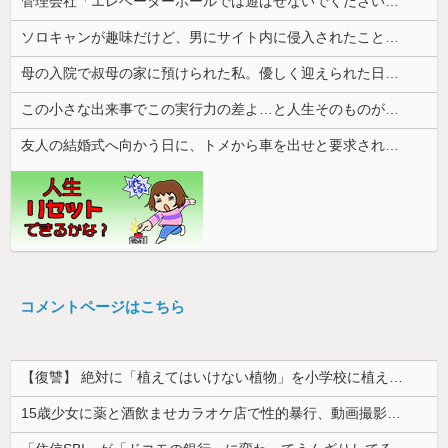
管理会社「エレベーターホールでは遊ばせないでください」私「うちの子じゃないんですけど…」→まさかの展開になり…
ソロキャンが趣味だけど、男にサイト内に侵入されたことがある。友達から「後ろ後ろ！！」と叫ばれて...
母の入院で叔母の家に預けられた私。優しく迎えられた日々のあと、両親に再会して思わず号泣した理由は…
この小さな出来事でこの実行力の差よ…と人生そのものが心配になってしまう
友人の結婚式へ向かう日に、トメから車を出せと要求された。断っただけなのに大騒ぎになってしまい…
コメントページはこちら
【復讐】 絶対に「植えてはいけない植物」を小学校に植えた→20年経って見に行くと…「！？」衝撃の光景が・・・
15歳少女に薬と酒飲ませカラオケ店で性的暴行、動画撮影 54歳無職を再逮捕 動画770本も見つかる