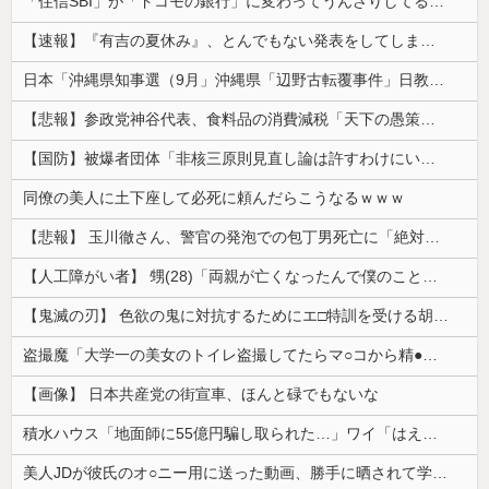
「住信SBI」が「ドコモの銀行」に変わってうんざりしてるやつｗｗｗｗｗｗｗ
【速報】『有吉の夏休み』、とんでもない発表をしてしまう！！！！！
日本「沖縄県知事選（9月」沖縄県「辺野古転覆事件」日教組「同志社批判！（社民系」日本「日教組と全教は対立状態（内ｹﾞﾊﾞ」特別調査委員会「同志社...
【悲報】参政党神谷代表、食料品の消費減税「天下の愚策だ」と批判ｗｗｗｗｗｗｗｗｗｗｗｗ
【国防】被爆者団体「非核三原則見直し論は許すわけにいかない」 ネット「議論すらするなと言うのは民主主義的ではない」
同僚の美人に土下座して必死に頼んだらこうなるｗｗｗ
【悲報】 玉川徹さん、警官の発泡での包丁男死亡に「絶対に死刑にならない罪なのに警察が死刑にした！」 → 元警官のマジレスがコチラ → ………
【人工障がい者】 甥(28)「両親が亡くなったんで僕のこと引き取ってほしいんですけど！」なんでいい年したヒキニートを引き取らなきゃいけないんだ...
【鬼滅の刃】 色欲の鬼に対抗するためにエ□特訓を受ける胡蝶しのぶ…！クールなしのぶが快楽に抗えず翻弄されちゃう…
盗撮魔「大学一の美女のトイレ盗撮してたらマ○コから精●出てきたんだが…」（動画あり）
【画像】 日本共産党の街宣車、ほんと碌でもないな
積水ハウス「地面師に55億円騙し取られた…」ワイ「はえーかわいそう…会社滅茶苦茶やろなぁ」
美人JDが彼氏のオ○ニー用に送った動画、勝手に晒されて学校中の”共有オカズ” にされる