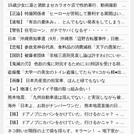
15歳少女に薬と酒飲ませカラオケ店で性的暴行、動画撮影 54歳無職を再逮捕 動画770本も見つかる
【正論】特撮関係者「ヒーローが苦戦して勝利する展開はいらない。それで特撮は凋落した」
【速報】『有吉の夏休み』、とんでもない発表をしてしまう！！！！！
【警告】住宅ローン、ガチでヤバくなるぞ・・・・・
日本「沖縄県知事選（9月」沖縄県「辺野古転覆事件」日教組「同志社批判！（社民系」日本「日教組と全教は対立状態（内ｹﾞﾊﾞ」特別調査委員会「同志社...
【悲報】参政党神谷代表、食料品の消費減税「天下の愚策だ」と批判ｗｗｗｗｗｗｗｗｗｗｗｗ
【国防】被爆者団体「非核三原則見直し論は許すわけにいかない」 ネット「議論すらするなと言うのは民主主義的ではない」
【鬼滅の刃】 色欲の鬼に対抗するためにエ□特訓を受ける胡蝶しのぶ…！クールなしのぶが快楽に抗えず翻弄されちゃう…
盗撮魔「大学一の美女のトイレ盗撮してたらマ○コから精●出てきたんだが…」（動画あり）
【画像】 日本共産党の街宣車、ほんと碌でもないな
【ｗ】物凄くカワイイ子猫の取っ組み合い！
熊本地震、「九州自動車道は混んでない」と実況しながら被災地へ向かう有名アナなどに批判殺到 全国紙記者「最新の状況をいち早く伝えることは報道機関としての責務」「情報を取り上げることには大きな意義がある」
海外「日本よ、お前がナンバーワンだ」 熊本地震直後の日本の対応のスピードに世界が衝撃
【猫】 ドアノブにカバンをかけていた。行けるかニャ？ → 猫はこうなります…
【猫】 ドアノブにカバンをかけていた。行けるかニャ？ → 猫はこうなります…
ネコ飼いが階段の上で袋を揺らす。キラ〜ン！ → 地下室からヤツが現れる…