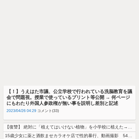
【！】うえはた市議、公立学校で行われている洗脳教育を議
会で問題視。授業で使っているプリント等公開 → 何ページ
にもわたり外国人参政権が無い事を説明し差別と記述
2023/04/26 04:29
コメント(33)
【復讐】 絶対に「植えてはいけない植物」を小学校に植えた→20年経って...
15歳少女に薬と酒飲ませカラオケ店で性的暴行、動画撮影 54歳無職を再...