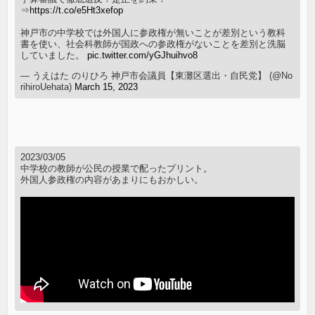
⇒
https://t.co/e5Ht3xefop
神戸市の中学校では外国人に参政権が無いことが差別という教科
書を使い、社会科教師が国政への参政権がないことを差別と洗脳
していました。
pic.twitter.com/yGJhuihvo8
— うえはた のりひろ 神戸市会議員【東灘区選出・自民党】 (@No
rihiroUehata)
March 15, 2023
2023/03/05
中学校の教師が公民の授業で配ったプリント。
外国人参政権の内容があまりにもおかしい。