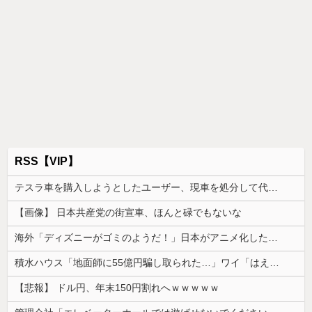
RSS【VIP】
テスラ車を購入しようとしたユーザー、現車を処分して代金を支払い、平日の納車日に予定を合わせた結果……
【画像】 日本共産党の街宣車、ほんと碌でもないな
海外「ディズニーがゴミのようだ！」日本がアニメ化した米人気SF作品に絶賛の声が殺到中
積水ハウス「地面師に55億円騙し取られた…」ワイ「はえーかわいそう…会社滅茶苦茶やろなぁ」
【悲報】 ドル円、年末150円割れへｗｗｗｗｗ