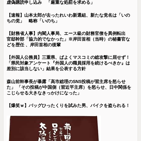
虚偽購読申し込み 「厳重な処罰を求める」
【速報】山本太郎が去ったれいわ新選組、新たな党名は「いの
ちの党」 略称「いのち」
【財務省人事】内閣人事局、エース級の財務官僚を異例転出
官邸幹部「協力的でなかった」※岸田首相（当時）の秘書官な
どを歴任 、岸田首相の後輩
【外国人公務員】三重県、ぱよくマスコミの総攻撃に屈せず！
「県民対象アンケート『外国人の職員採用を続けるべきか』は
差別に該当しない」結果を公表する方針
森山前幹事長が暴露「高市総理のSNS投稿が習主席を怒らせ
た」 「その投稿が中国側（習近平主席）を怒らせ、日中関係を
こじらせる大きなきっかけになった」
【爆笑ｗ】バッグひったくりを試みた男、バイクを盗られる！