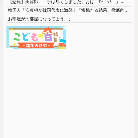
【悲報】美容師「…手は尽くしました」おば「ｱｯ…ｯｽ…」→
韓国人「安貞桓が韓国代表に激怒！『惨憺たる結果、徹底的な刷新が必要だ』と監督や協会を痛烈批判」
お部屋が汚部屋になってまう、、