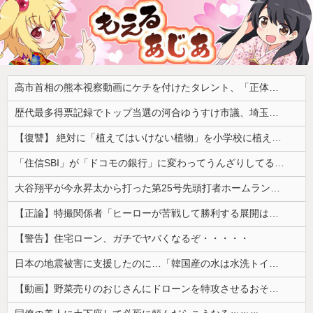
高市首相の熊本視察動画にケチを付けたタレント、「正体バレバレよな」と黒電話の呼び方であっさりと……
歴代最多得票記録でトップ当選の河合ゆうすけ市議、埼玉知事選（来年８月）に立候補表明！「埼玉県の外国人問題を解決するには、知事選で保守の政治家が立ち上がるしかない」保守一本化を訴え
【復讐】 絶対に「植えてはいけない植物」を小学校に植えた→20年経って見に行くと…「！？」衝撃の光景が・・・
「住信SBI」が「ドコモの銀行」に変わってうんざりしてるやつｗｗｗｗｗｗｗ
大谷翔平が今永昇太から打った第25号先頭打者ホームランに全米騒然！←「トモダチから打つのが好きだね」（海外の反応）
【正論】特撮関係者「ヒーローが苦戦して勝利する展開はいらない。それで特撮は凋落した」
【警告】住宅ローン、ガチでヤバくなるぞ・・・・・
日本の地震被害に支援したのに…「韓国産の水は水洗トイレに」
【動画】野菜売りのおじさんにドローンを特攻させるおそロシア。