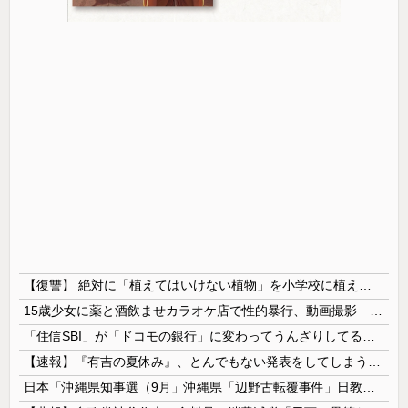
【復讐】 絶対に「植えてはいけない植物」を小学校に植えた→20年経って見に行くと…「！？」衝撃の光景が・・・
15歳少女に薬と酒飲ませカラオケ店で性的暴行、動画撮影 54歳無職を再逮捕 動画770本も見つかる
「住信SBI」が「ドコモの銀行」に変わってうんざりしてるやつｗｗｗｗｗｗｗ
【速報】『有吉の夏休み』、とんでもない発表をしてしまう！！！！！
日本「沖縄県知事選（9月」沖縄県「辺野古転覆事件」日教組「同志社批判！（社民系」日本「日教組と全教は対立状態（内ｹﾞﾊﾞ」特別調査委員会「同志社...