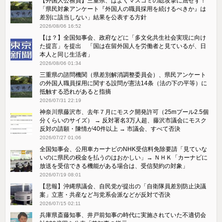
【外国人公務員】三重県、ぱよくマスコミの総攻撃に屈せず！
「県民対象アンケート『外国人の職員採用を続けるべきか』は
差別に該当しない」結果を公表する方針
2026/08/06 16:52
【は？】全国知事会、政府などに「多文化共生社会実現に向け
た提言」を提出 「国は在留外国人を労働者と見ているが、日
本人と同じ生活者」
2026/08/06 01:34
三重県の諮問機関（県差別解消調整委員会）、県民アンケート
の外国人職員採用に関する設問が憲法14条（法の下の平等）に
抵触する恐れがあると指摘
2026/07/31 22:19
神奈川県藤沢市、去年７月にモスク開発許可（25mプール2.5個
分くらいのサイズ） → 反対署名3万人超、藤沢市議会にモスク
反対の請願・陳情が40件以上 → 市議会、すべて否決
2026/07/27 01:06
全国知事会、公用車カーナビのNHK受信料免除要請「見ていな
いのに県民の税金を払うのはおかしい」→ ＮＨＫ「カーナビに
放送を受信できる機能がある場合は、受信契約の対象」
2026/07/19 08:01
【悲報】沖縄県議会、自民党が提出の「自衛隊員差別防止決議
案」立憲・共産など与党系会派などが反対で否決
2026/07/15 02:11
兵庫県斎藤知事、井戸前知事の時代に実施されていた不適切会