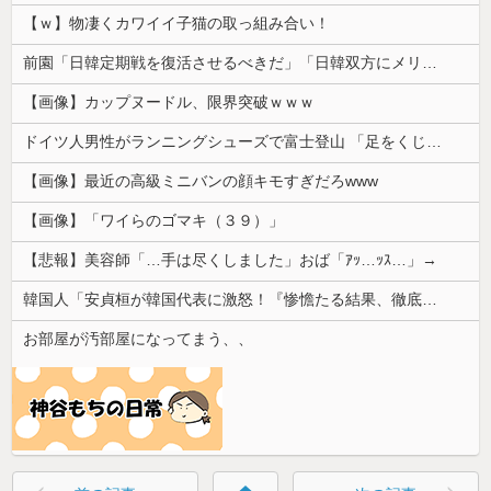
【ｗ】物凄くカワイイ子猫の取っ組み合い！
前園「日韓定期戦を復活させるべきだ」「日韓双方にメリットがある」……日本へのメリットがなにもないんですが、それは
【画像】カップヌードル、限界突破ｗｗｗ
ドイツ人男性がランニングシューズで富士登山 「足をくじいて動けない」
【画像】最近の高級ミニバンの顔キモすぎだろwww
【画像】「ワイらのゴマキ（３９）」
【悲報】美容師「…手は尽くしました」おば「ｱｯ…ｯｽ…」→
韓国人「安貞桓が韓国代表に激怒！『惨憺たる結果、徹底的な刷新が必要だ』と監督や協会を痛烈批判」
お部屋が汚部屋になってまう、、