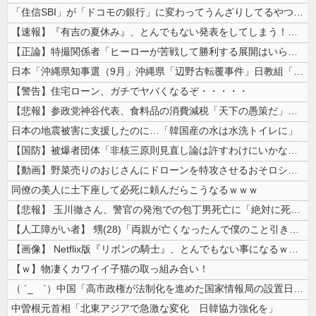
「住信SBI」が「ドコモの銀行」に変わってうんざりしてるやつｗｗｗｗｗ...
【速報】『有吉の夏休み』、とんでもない発表をしてしまう！！！！！
【正論】特撮関係者「ヒーローが苦戦して勝利する展開はいらない。それで特...
日本「沖縄県知事選（9月」沖縄県「辺野古転覆事件」日教組「同志社批判！...
【警告】住宅ローン、ガチでヤバくなるぞ・・・・・
【悲報】参政党神谷代表、食料品の消費減税「天下の愚策だ」と批判ｗｗｗｗ...
日本の地震被害に支援したのに…「韓国産の水は水洗トイレに」
【国防】被爆者団体「非核三原則見直し論は許すわけにいかない」 ネット「...
【動画】野菜売りのおじさんにドローンを特攻させるおそロシア。
同僚の美人に土下座して必死に頼んだらこうなるｗｗｗ
【悲報】 玉川徹さん、警官の発泡での包丁男死亡に「絶対に死刑にならない...
【人工障がい者】 甥(28)「両親が亡くなったんで僕のこと引き取ってほ...
【画像】 Netflix版『リボンの騎士』、とんでもない事になるｗｗｗ...
【ｗ】物凄くカワイイ子猫の取っ組み合い！
（ ´_ゝ`）中国「高市政権が法制化を進めた国家情報局の設置日が7月3...
中曽根元首相「北東アジアで急激な変化 日韓協力強化を」