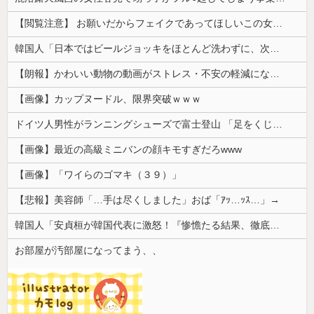
【閲覧注意】 お願いだからフェイクであってほしいこの女児の動画、本物だった…
韓国人「日本ではビールジョッキをほとんど洗わずに、次の客に出すんだ！ これが証拠の映像だ!!」……あー、なるほどですねー。韓国には「アレ」がないんだ？
【朗報】かわいい動物の動画がストレス・不安の軽減になる可能性。英大学の研究で実証
【画像】カップヌードル、限界突破ｗｗｗ
ドイツ人男性がランニングシューズで富士登山 「足をくじいて動けない」
【画像】最近の高級ミニバンの顔キモすぎだろwww
【画像】「ワイらのゴマキ（３９）」
【悲報】美容師「…手は尽くしました」おば「ｱｯ…ｯｽ…」→
韓国人「安貞桓が韓国代表に激怒！『惨憺たる結果、徹底的な刷新が必要だ』と監督や協会を痛烈批判」
お部屋が汚部屋になってまう、、