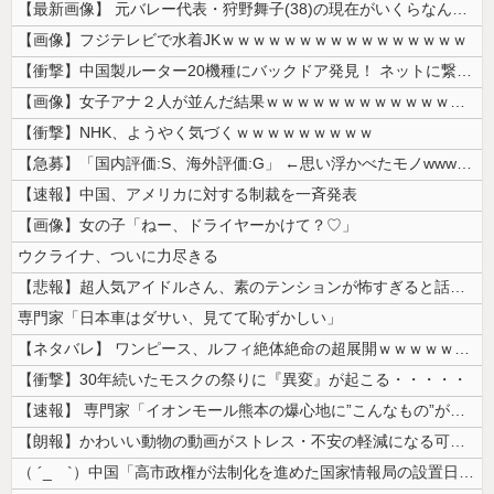
【最新画像】 元バレー代表・狩野舞子(38)の現在がいくらなんでも即ハ...
【画像】フジテレビで水着JKｗｗｗｗｗｗｗｗｗｗｗｗｗｗｗｗ
【衝撃】中国製ルーター20機種にバックドア発見！ ネットに繋ぐだけで3...
【画像】女子アナ２人が並んだ結果ｗｗｗｗｗｗｗｗｗｗｗｗｗｗｗｗｗｗｗ...
【衝撃】NHK、ようやく気づくｗｗｗｗｗｗｗｗｗ
【急募】「国内評価:S、海外評価:G」 ←思い浮かべたモノwwwwww...
【速報】中国、アメリカに対する制裁を一斉発表
【画像】女の子「ねー、ドライヤーかけて？♡」
ウクライナ、ついに力尽きる
【悲報】超人気アイドルさん、素のテンションが怖すぎると話題に・・・
専門家「日本車はダサい、見てて恥ずかしい」
【ネタバレ】 ワンピース、ルフィ絶体絶命の超展開ｗｗｗｗｗｗｗｗｗｗｗ...
【衝撃】30年続いたモスクの祭りに『異変』が起こる・・・・・
【速報】 専門家「イオンモール熊本の爆心地に”こんなもの”があったんだ...
【朗報】かわいい動物の動画がストレス・不安の軽減になる可能性。英大学の...
（ ´_ゝ`）中国「高市政権が法制化を進めた国家情報局の設置日が7月3...