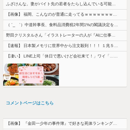
ふざけんな。妻がバイト先の若者をたらし込んでいる可能性が急浮上してクソ吐きそう
【画像】 福岡、こんなのが普通に走ってるｗｗｗｗｗｗｗｗｗｗｗｗｗｗｗｗｗｗｗｗｗｗｗｗｗｗｗｗｗｗｗｗｗｗｗｗｗｗｗｗ
（ ´_ゝ`）中道幹事長、食料品消費税2年間1%の閣議決定を批判 → 記者「中道改革連合は食料品消費税ゼロを公約に掲げていたが？」→ 階猛氏「
野田クリスタルさん「イラストレーターの人が『AIに仕事を奪われる』って言ってるけど、あなた達は"仕事を奪う側"じゃない？」
【速報】 日本製メモリに世界中から注文殺到！！！ １兆５０００億円で工場増築へ
【凄い】 LINE上司「休日で悪いけど会社来て！」ワイ「…無視」上司「マジでヤバいから！」←その結果ｗｗｗｗｗ
コメントページはこちら
【画像】 『金田一少年の事件簿』で好きな死体ランキング１位がこちら！