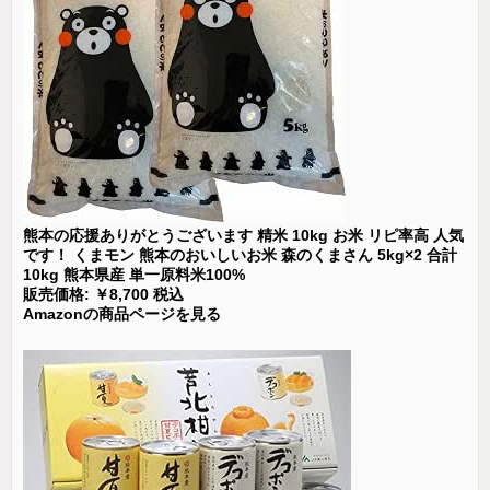
熊本の応援ありがとうございます 精米 10kg お米 リピ率高 人気
です！ くまモン 熊本のおいしいお米 森のくまさん 5kg×2 合計
10kg 熊本県産 単一原料米100%
販売価格: ￥8,700 税込
Amazonの商品ページを見る