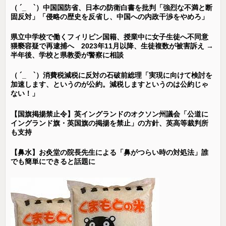
（ ´_ゝ`）中国国防省、日本の防衛白書を批判「強烈な不満と断
固反対」「侵略の歴史を反省し、中国への内政干渉をやめろ」
県立中学校で働くフィリピン国籍、授業中に女子生徒へ不同意
猥褻容疑で再逮捕へ 2023年11月以降、生徒複数が被害訴え →
半年後、学校と県教委が警察に相談
（ ´_ゝ`）消費税減税に反対の石破前総理「実現に向けて検討を
加速します、というのが公約。減税しますというのは公約じゃ
ない！」
【国旗掲揚禁止令】英イングランドのオクソン州議会「公道に
イングランド旗・英国旗の掲揚を禁止」の方針、英高等裁判所
も支持
【鼻水】お灸堂の院長先生による「鼻がつらい時の対処法」誰
でも簡単にできると話題に