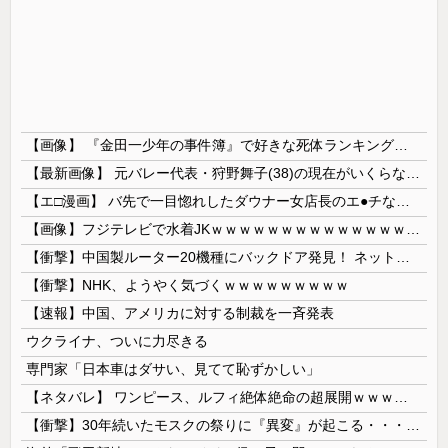
【画像】 『金田一少年の事件簿』で好きな死体ランキング１位がこちら！
【最新画像】 元バレー代表・狩野舞子(38)の現在がいくらなんでも即ハボすぎる！
【エ□漫画】 バ先で一目惚れしたダウナー女店長のエ●チなサービスで給料0円…！弱点チクビ責めでイカせまくってわからせる…！
【画像】フジテレビで水着JKｗｗｗｗｗｗｗｗｗｗｗｗｗｗｗｗ
【衝撃】中国製ルーター20機種にバックドア発見！ ネットに繋ぐだけで35秒ごとに中国のサーバーと通信
【衝撃】NHK、ようやく気づくｗｗｗｗｗｗｗｗｗ
【速報】中国、アメリカに対する制裁を一斉発表
ウクライナ、ついに力尽きる
専門家「日本車はダサい、見てて恥ずかしい」
【ネタバレ】 ワンピース、ルフィ絶体絶命の超展開ｗｗｗｗｗｗｗｗｗｗｗｗｗｗｗｗｗｗｗｗｗｗｗｗｗｗｗｗｗｗｗｗｗｗｗｗｗｗｗｗｗｗｗｗｗ...
【衝撃】30年続いたモスクの祭りに『異変』が起こる・・・・・