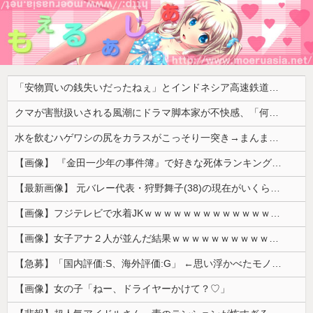
「安物買いの銭失いだったねぇ」とインドネシア高速鉄道の最終処分に日本側騒然、国家予算は使わないというと何が財源なんだ？
クマが害獣扱いされる風潮にドラマ脚本家が不快感、「何度もクマに会ったことがあるけど全然怖くなかった」と主張しており……
水を飲むハゲワシの尻をカラスがこっそり一突き→まんまと追い払って水皿ひとり占め【海外の反応】
【画像】 『金田一少年の事件簿』で好きな死体ランキング１位がこちら！
【最新画像】 元バレー代表・狩野舞子(38)の現在がいくらなんでも即ハボすぎる！
【画像】フジテレビで水着JKｗｗｗｗｗｗｗｗｗｗｗｗｗｗｗｗ
【画像】女子アナ２人が並んだ結果ｗｗｗｗｗｗｗｗｗｗｗｗｗｗｗｗｗｗｗｗｗｗｗｗｗｗｗｗｗｗ 【Pickup06072014】
【急募】「国内評価:S、海外評価:G」 ←思い浮かべたモノwwwwwwww
【画像】女の子「ねー、ドライヤーかけて？♡」