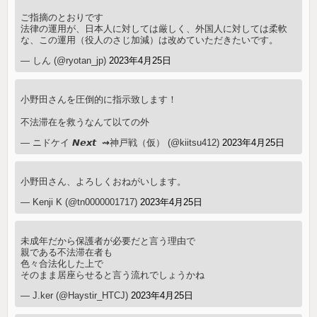
ご指摘のとおりです
法律の運用が、日本人に対しては厳しく、外国人に対しては柔軟
な、この運用（役人のさじ加減）は改めていただきたいです。
— しん (@ryotan_jp)
2023年4月25日
小野田さんを圧倒的に指示致します！
不法滞在を救うなんて以ての外
— ニドケイ 𝙉𝙚𝙭𝙩 ︎ ⇝神戸戦（仮） (@kiitsu412)
2023年4月25日
小野田さん、よろしくおねがいします。
— Kenji K (@tn0000001717)
2023年4月25日
未成年だから保護者が必要だと言う理由で
親である不法滞在者も
色々合法化した上で
そのまま居座らせると言う流れでしょうかね
— J.ker (@Haystir_HTCJ)
2023年4月25日