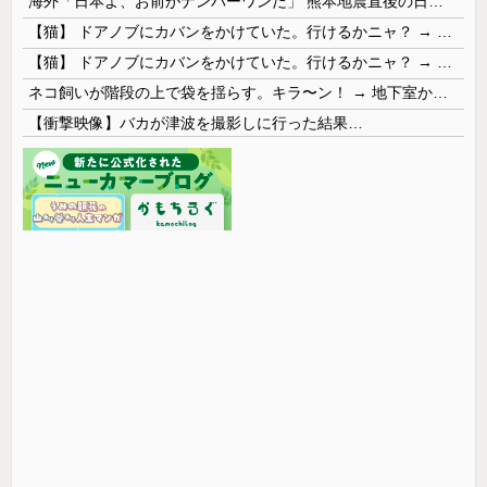
海外「日本よ、お前がナンバーワンだ」 熊本地震直後の日本の対応のスピードに世界が衝撃
【猫】 ドアノブにカバンをかけていた。行けるかニャ？ → 猫はこうなります…
【猫】 ドアノブにカバンをかけていた。行けるかニャ？ → 猫はこうなります…
ネコ飼いが階段の上で袋を揺らす。キラ〜ン！ → 地下室からヤツが現れる…
【衝撃映像】バカが津波を撮影しに行った結果…