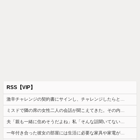
RSS【VIP】
激辛チャレンジの契約書にサインし、チャレンジしたらとんでもない事態になった。救急車運ばれ胃の洗浄や入院2日で10万超えて...
ミスドで隣の席の女性二人の会話が聞こえてきた。その内容が、旦那と離婚したくてでっち上げのDV証拠を...
夫「親も一緒に住めそうだよね」私「そんな話聞いてないけど…」→新築した家を巡って義実家が動き出し…
一年付き合った彼女の部屋には生活に必要な家具や家電がほとんど無かった。小さなホットプレートだけで料理する暮らしに結婚を考えられず…