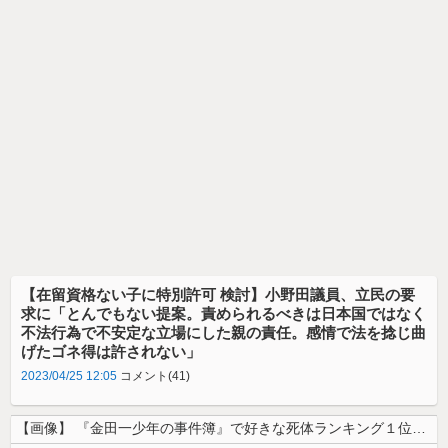
【在留資格ない子に特別許可 検討】小野田議員、立民の要
求に「とんでもない提案。責められるべきは日本国ではなく
不法行為で不安定な立場にした親の責任。感情で法を捻じ曲
げたゴネ得は許されない」
2023/04/25 12:05
コメント(41)
【画像】 『金田一少年の事件簿』で好きな死体ランキング１位がこちら！