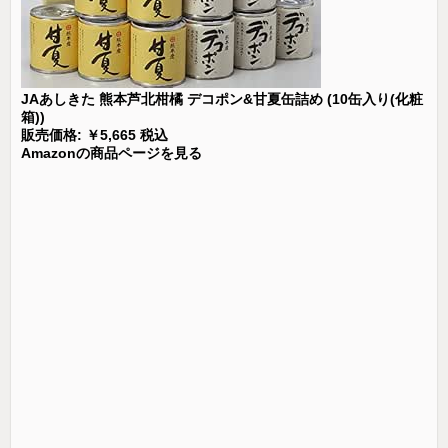
JAあしきた 熊本芦北柑橘 デコポン&甘夏缶詰め (10缶入り(化粧
箱))
販売価格: ￥5,665 税込
Amazonの商品ページを見る