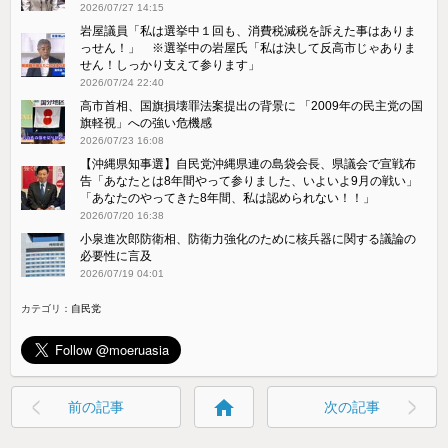
2026/07/27 14:15
岩屋議員「私は選挙中１回も、消費税減税を訴えた事はありま
っせん！」 ※選挙中の岩屋氏「私は決して反高市じゃありま
せん！しっかり支えて参ります」
2026/07/24 22:40
高市首相、国旗損壊罪法案提出の背景に 「2009年の民主党の国
旗軽視」への強い危機感
2026/07/23 16:08
【沖縄県知事選】自民党沖縄県連の島袋会長、県議会で宣戦布
告「あなたとは8年間やって参りました、いよいよ9月の戦い」
「あなたのやってきた8年間、私は認められない！！」
2026/07/20 16:38
小泉進次郎防衛相、防衛力強化のために核兵器に関する議論の
必要性に言及
2026/07/19 04:01
カテゴリ：
自民党
home
前の記事
次の記事