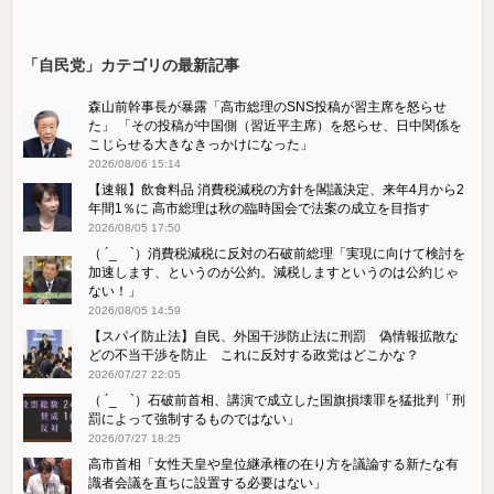
「自民党」カテゴリの最新記事
森山前幹事長が暴露「高市総理のSNS投稿が習主席を怒らせ
た」 「その投稿が中国側（習近平主席）を怒らせ、日中関係を
こじらせる大きなきっかけになった」
2026/08/06 15:14
【速報】飲食料品 消費税減税の方針を閣議決定、来年4月から2
年間1％に 高市総理は秋の臨時国会で法案の成立を目指す
2026/08/05 17:50
（ ´_ゝ`）消費税減税に反対の石破前総理「実現に向けて検討を
加速します、というのが公約。減税しますというのは公約じゃ
ない！」
2026/08/05 14:59
【スパイ防止法】自民、外国干渉防止法に刑罰 偽情報拡散な
どの不当干渉を防止 これに反対する政党はどこかな？
2026/07/27 22:05
（ ´_ゝ`）石破前首相、講演で成立した国旗損壊罪を猛批判「刑
罰によって強制するものではない」
2026/07/27 18:25
高市首相「女性天皇や皇位継承権の在り方を議論する新たな有
識者会議を直ちに設置する必要はない」