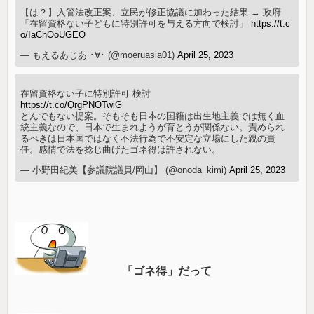
【は？】入管法改正案、立民が修正協議に加わった結果 → 政府
「在留資格ない子どもに特別許可を与える方向で検討」
https://t.c
o/IaChOoUGEO
— もえるあじあ ･∀･ (@moeruasia01)
April 25, 2023
在留資格ない子に特別許可 検討
https://t.co/QrgPNOTwiG
とんでもない提案。そもそも日本の国籍は出生地主義では無く血
統主義なので、日本で生まれようが育とうが関係ない。責められ
るべきは日本国ではなく不法行為で不安定な立場にした親の責
任。感情で法を捻じ曲げたゴネ得は許されない。
— 小野田紀美【参議院議員/岡山】 (@onoda_kimi)
April 25, 2023
「ゴネ得」だって