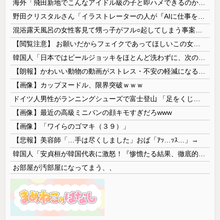
海外「飛田新地でこんなアイドル級の子と即ハメできるのかよ」⇒ 晒された無修正動画がコチラ
野田クリスタルさん「イラストレーターの人が『AIに仕事を奪われる』って言ってるけど、あなた達は"仕事を奪う側"じゃない？」
混浴露天風呂の女性客見て甥っ子がフル○起してしまう事案が発生 part4
【閲覧注意】 お願いだからフェイクであってほしいこの女児の動画、本物だった…
韓国人「日本ではビールジョッキをほとんど洗わずに、次の客に出すんだ！ これが証拠の映像だ!!」……あー、なるほどですねー。韓国には「アレ」がないんだ？
【朗報】かわいい動物の動画がストレス・不安の軽減になる可能性。英大学の研究で実証
【画像】カップヌードル、限界突破ｗｗｗ
ドイツ人男性がランニングシューズで富士登山 「足をくじいて動けない」
【画像】最近の高級ミニバンの顔キモすぎだろwww
【画像】「ワイらのゴマキ（３９）」
【悲報】美容師「…手は尽くしました」おば「ｱｯ…ｯｽ…」→
韓国人「安貞桓が韓国代表に激怒！『惨憺たる結果、徹底的な刷新が必要だ』と監督や協会を痛烈批判」
お部屋が汚部屋になってまう、、