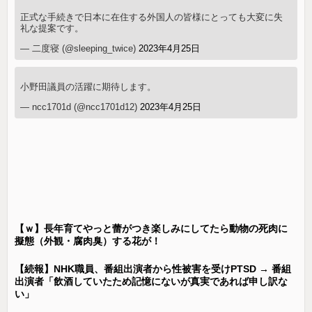
正式な手続きで日本に在住する外国人の皆様にとっても大変に失
礼な提案です。
— 二度寝 (@sleeping_twice)
2023年4月25日
小野田議員の活躍に期待します。
— ncc1701d (@ncc1701d12)
2023年4月25日
【ｗ】長年育てやっと蕾がつき楽しみにしてたら動物の死肉に
擬態（外観・腐肉臭）する花が！
【続報】NHK職員、番組出演者から性被害を受けPTSD → 番組
出演者「飲酒していたため記憶にないが真実であれば申し訳な
い」