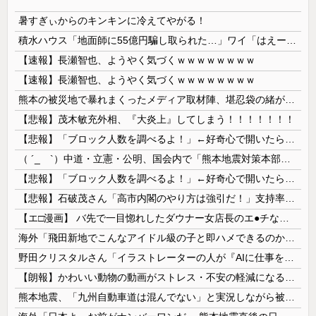
暑すぎぃからのキンキンに冷えてやがる！
積水ハウス「地面師に55億円騙し取られた…」ワイ「はえーかわいそう…会社滅茶苦茶やろなぁ」→
【速報】長瀬智也、ようやく気づくｗｗｗｗｗｗｗｗ
【速報】長瀬智也、ようやく気づくｗｗｗｗｗｗｗｗ
熊本の被災地で暴れまくったメディア取材陣、堪忍袋の緒が切れた地元住民が苦情を寄せまくった結果……
【悲報】茂木敏充外相、『大炎上』してしまう！！！！！！！
【悲報】「ブロック人数を調べるよ！」←好奇心で開いたら終わるサイトだった【HotTweets】
（ ´_ゝ`）中道・立憲・公明、国会内で「熊本地震対策本部会議」各省庁からヒアリング・現地から意見聴取「パーティション、人手、宿泊施設の不足や、...
【悲報】「ブロック人数を調べるよ！」←好奇心で開いたら終わるサイトだった【HotTweets】
【悲報】石破茂さん「高市内閣のやり方は強引だ！」支持率下落の理由を指摘 → ﾈｯﾄ「お前が言うな」「鳥取県だけ減税無しで！」 ｗｗｗｗｗｗｗｗｗ...
【エ□漫画】 バ先で一目惚れしたダウナー女店長のエ●チなサービスで給料0円…！弱点チクビ責めでイカせまくってわからせる…！
海外「飛田新地でこんなアイドル級の子と即ハメできるのかよ」⇒ 晒された無修正動画がコチラ
野田クリスタルさん「イラストレーターの人が『AIに仕事を奪われる』って言ってるけど、あなた達は"仕事を奪う側"じゃない？」
【朗報】かわいい動物の動画がストレス・不安の軽減になる可能性。英大学の研究で実証
熊本地震、「九州自動車道は混んでない」と実況しながら被災地へ向かう有名アナなどに批判殺到 全国紙記者「最新の状況をいち早く伝えることは報道機関としての責務」「情報を取り上げることには大きな意義がある」