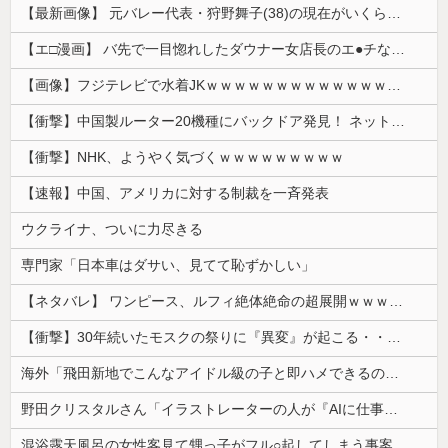
【最新画像】 元バレー代表・狩野舞子(38)の現在がいくらなんでも即ハボすぎる！
【エ□漫画】 バ先で一目惚れしたダウナー女店長のエ●チなサービスで給料0円…！弱点チクビ責めでイカせまくってわからせる…！
【画像】フジテレビで水着JKｗｗｗｗｗｗｗｗｗｗｗｗｗｗｗｗ
【衝撃】中国製ルーター20機種にバックドア発見！ ネットに繋ぐだけで35秒ごとに中国のサーバーと通信
【衝撃】NHK、ようやく気づくｗｗｗｗｗｗｗｗｗ
【速報】中国、アメリカに対する制裁を一斉発表
ウクライナ、ついに力尽きる
専門家「日本車はダサい、見てて恥ずかしい」
【ネタバレ】 ワンピース、ルフィ絶体絶命の超展開ｗｗｗｗｗｗｗｗｗｗｗｗｗｗｗｗｗｗｗｗｗｗｗｗｗｗｗｗｗｗｗｗｗｗｗｗｗｗｗｗｗｗｗｗｗ...
【衝撃】30年続いたモスクの祭りに『異変』が起こる・・・・・
海外「飛田新地でこんなアイドル級の子と即ハメできるのかよ」⇒ 晒された無修正動画がコチラ
野田クリスタルさん「イラストレーターの人が『AIに仕事を奪われる』って言ってるけど、あなた達は"仕事を奪う側"じゃない？」
混浴露天風呂の女性客見て甥っ子がフル○起してしまう事案が発生 part4