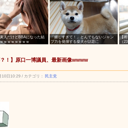
美人だけどBBAになった結
「嬉しすぎて！」とんでもないジャン
【画
ｗｗｗｗｗｗｗｗ
プ力を発揮する柴犬が話題に
（2
を募
？！】原口一博議員、最新画像wwww
月10日10:29 / カテゴリ：
民主党