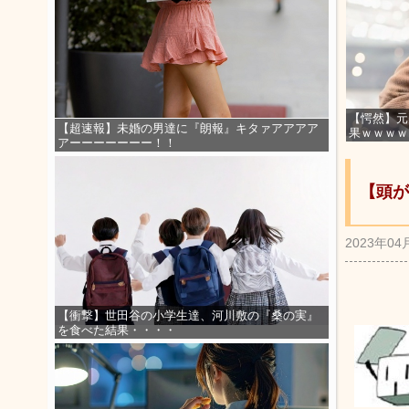
【愕然】元
【超速報】未婚の男達に『朗報』キタァアアアア
果ｗｗｗｗ
アーーーーーーー！！
【頭が
2023年04
【衝撃】世田谷の小学生達、河川敷の『桑の実』
を食べた結果・・・・