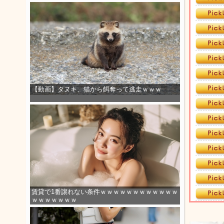
【動画】タヌキ、猫から餌奪って逃走ｗｗｗ
賃貸で1番譲れない条件ｗｗｗｗｗｗｗｗｗｗｗｗ
ｗｗｗｗｗｗｗ