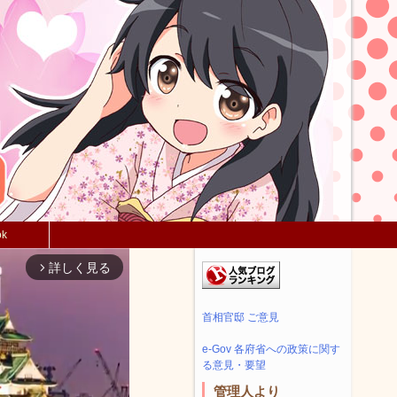
ok
詳しく見る
arrow_forward_ios
首相官邸 ご意見
e-Gov 各府省への政策に関す
る意見・要望
管理人より