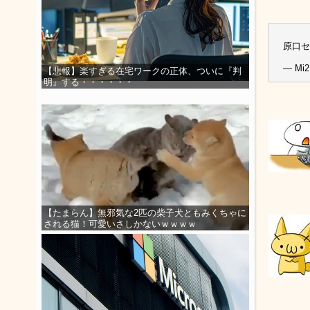
原口
— Mi2
【悲報】楽すぎる在宅ワークの正体、ついに『判
明』する・・・・・・
【たまらん】無邪気な2匹の柴子犬ともみくちゃに
される猫！可愛いさしかないｗｗｗｗ