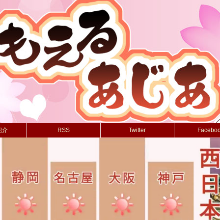
紹介
RSS
Twitter
Facebo