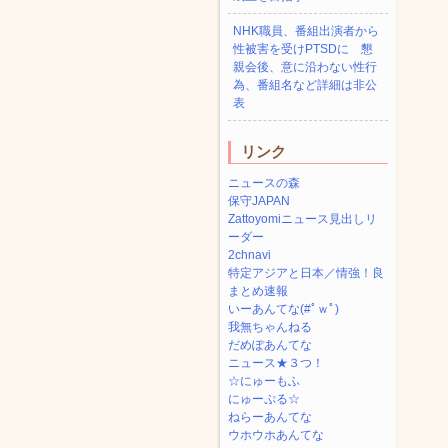
NHK職員、番組出演者から
性被害を受けPTSDに 懇
親会後、意に沿わない性行
為、番組名など詳細は非公
表
リンク
ニュースの森
保守JAPAN
Zattoyomiニュース見出しリ
ーダー
2chnavi
特定アジアと日本／情強！良
まとめ速報
いーあんてな(#ﾟｗﾟ)
我無ちゃんねる
だめぽあんてな
ニュース★３つ！
☆にゅーもふ
にゅーぷる☆
ねらーあんてな
ウホウホあんてな