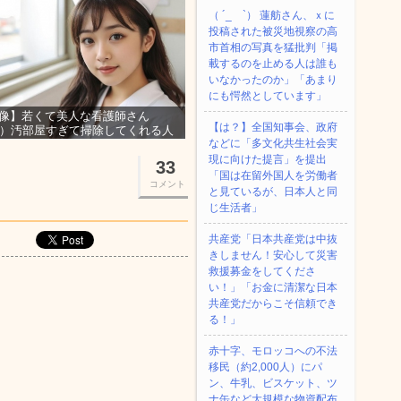
（ ´_ゝ`） 蓮舫さん、ｘに
投稿された被災地視察の高
市首相の写真を猛批判「掲
載するのを止める人は誰も
いなかったのか」「あまり
にも愕然としています」
像】若くて美人な看護師さん
【は？】全国知事会、政府
3）汚部屋すぎて掃除してくれる人
などに「多文化共生社会実
集ｗｗｗ
現に向けた提言」を提出
33
「国は在留外国人を労働者
コメント
と見ているが、日本人と同
じ生活者」
共産党「日本共産党は中抜
きしません！安心して災害
救援募金をしてくださ
い！」「お金に清潔な日本
共産党だからこそ信頼でき
る！」
赤十字、モロッコへの不法
移民（約2,000人）にパ
ン、牛乳、ビスケット、ツ
ナ缶など大規模な物資配布