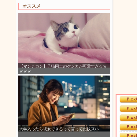
オススメ
【マンチカン】子猫同士のケンカが可愛すぎるｗ
ｗｗｗ
大学入ったら彼女できるって言ってた奴来い