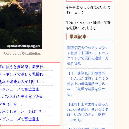
今年もよろしくおねがいしま
す(´・ω・`)
手洗い・うがい・睡眠・栄養
もお願いいたします
最新記事
関西学院大学のアシスタン
ト教授（中国籍）、ドラッ
Powered by 
GliaStudios
グストアで現行犯逮捕 万
引き容疑
Mute
【！】共産党が刑事告訴
「しんぶん赤旗」１７００
件以上の虚偽購読申し込
み 「厳重な処罰を求め
る」
【速報】山本太郎が去った
れいわ新選組、新たな党名
は「いのちの党」 略称
「いのち」