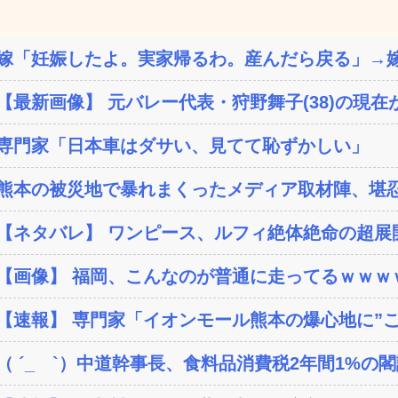
嫁「妊娠したよ。実家帰るわ。産んだら戻る」→嫁
【最新画像】 元バレー代表・狩野舞子(38)の現在が
専門家「日本車はダサい、見てて恥ずかしい」
熊本の被災地で暴れまくったメディア取材陣、堪忍
【ネタバレ】 ワンピース、ルフィ絶体絶命の超展開
【画像】 福岡、こんなのが普通に走ってるｗｗｗｗ
【速報】 専門家「イオンモール熊本の爆心地に”こん
（ ´_ゝ`）中道幹事長、食料品消費税2年間1%の閣議