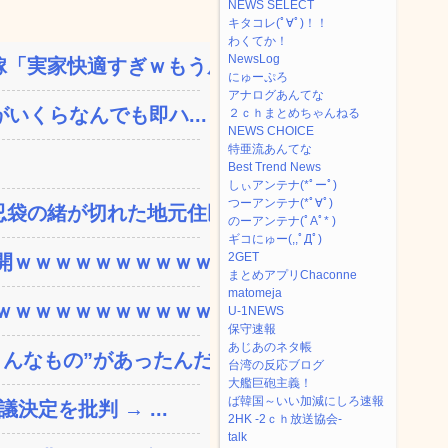
NEWS SELECT
キタコレ(ﾟ∀ﾟ)！！
わくてか！
NewsLog
「実家快適すぎｗもう戻り...
にゅーぷろ
アナログあんてな
いくらなんでも即ハ...
２ｃｈまとめちゃんねる
NEWS CHOICE
特亜流あんてな
Best Trend News
しぃアンテナ(*ﾟーﾟ)
つーアンテナ(*ﾟ∀ﾟ)
袋の緒が切れた地元住民が...
のーアンテナ(ﾟAﾟ* )
ギコにゅー(,,ﾟДﾟ)
2GET
ｗｗｗｗｗｗｗｗｗｗｗ...
まとめアプリChaconne
matomeja
ｗｗｗｗｗｗｗｗｗｗｗ...
U-1NEWS
保守速報
あじあのネタ帳
なもの”があったんだ...
台湾の反応ブログ
大艦巨砲主義！
ば韓国～いい加減にしろ速報
決定を批判 → ...
2HK -2ｃｈ放送協会-
talk