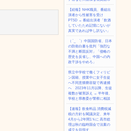
【続報】NHK職員、番組出
演者から性被害を受け
PTSD → 番組出演者「飲酒
していたため記憶にないが
真実であれば申し訳ない」
（ ´_ゝ`）中国国防省、日本
の防衛白書を批判「強烈な
不満と断固反対」「侵略の
歴史を反省し、中国への内
政干渉をやめろ」
県立中学校で働くフィリピ
ン国籍、授業中に女子生徒
へ不同意猥褻容疑で再逮捕
へ 2023年11月以降、生徒
複数が被害訴え → 半年後、
学校と県教委が警察に相談
【速報】飲食料品 消費税減
税の方針を閣議決定、来年
4月から2年間1％に 高市総
理は秋の臨時国会で法案の
成立を目指す