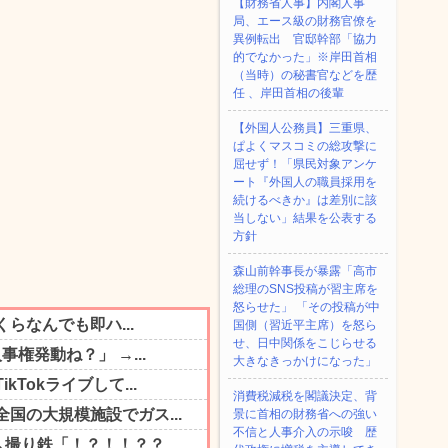
【財務省人事】内閣人事
局、エース級の財務官僚を
異例転出 官邸幹部「協力
的でなかった」※岸田首相
（当時）の秘書官などを歴
任 、岸田首相の後輩
【外国人公務員】三重県、
ぱよくマスコミの総攻撃に
屈せず！「県民対象アンケ
ート『外国人の職員採用を
続けるべきか』は差別に該
当しない」結果を公表する
方針
森山前幹事長が暴露「高市
総理のSNS投稿が習主席を
怒らせた」 「その投稿が中
国側（習近平主席）を怒ら
せ、日中関係をこじらせる
大きなきっかけになった」
消費税減税を閣議決定、背
景に首相の財務省への強い
不信と人事介入の示唆 歴