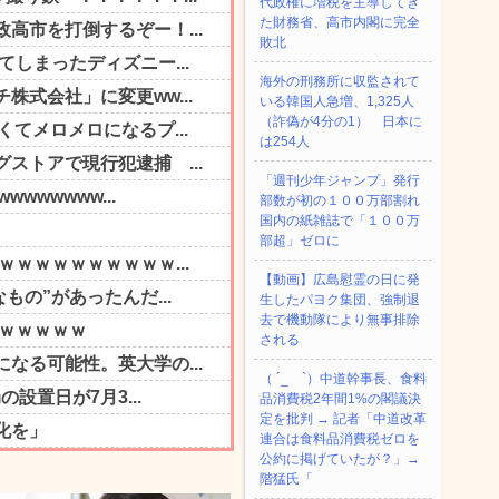
代政権に増税を主導してき
た財務省、高市内閣に完全
敗北
海外の刑務所に収監されて
いる韓国人急増、1,325人
（詐偽が4分の1） 日本に
は254人
「週刊少年ジャンプ」発行
部数が初の１００万部割れ
国内の紙雑誌で「１００万
部超」ゼロに
【動画】広島慰霊の日に発
生したパヨク集団、強制退
去で機動隊により無事排除
される
（ ´_ゝ`）中道幹事長、食料
品消費税2年間1%の閣議決
定を批判 → 記者「中道改革
連合は食料品消費税ゼロを
公約に掲げていたが？」→
階猛氏「