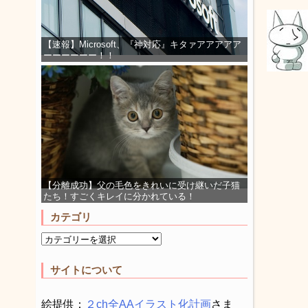
【速報】Microsoft、『神対応』キタァアアアアア
ーーーーーー！！
【分離成功】父の毛色をきれいに受け継いだ子猫
たち！すごくキレイに分かれている！
カテゴリ
サイトについて
絵提供：
２ch全AAイラスト化計画
さま