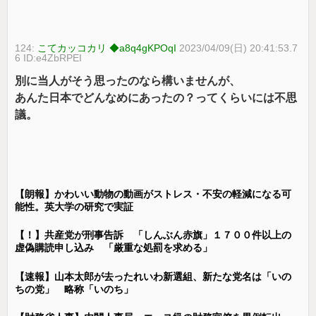
124:
こてカッコカリ ◆a8q4gKPOqI
2023/04/09(日) 20:41:53.7
6 ID:e4ZbRPEI
別に当人がそう思ったのなら構いませんが、
あんた日本でどんなめにあったの？ってくらいには不思
議。
【朗報】かわいい動物の動画がストレス・不安の軽減になる可
能性。英大学の研究で実証
【！】共産党が刑事告訴 「しんぶん赤旗」１７００件以上の
虚偽購読申し込み 「厳重な処罰を求める」
【速報】山本太郎が去ったれいわ新選組、新たな党名は「いの
ちの党」 略称「いのち」