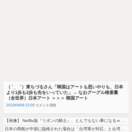
（ ´_ゝ`）東ちづるさん「韓国はアートも思いやりも、日本
より1歩も2歩も先をいっていた」→ なおグーグル検索量
（全世界）日本アート ＞＞＞ 韓国アート
2023/04/09 22:09
コメント(58)
【画像】 Netflix版『リボンの騎士』、とんでもない事になるｗｗｗ...
日本の商船が中国に臨検された場合は「台湾軍が対応」と台湾軍トップ！