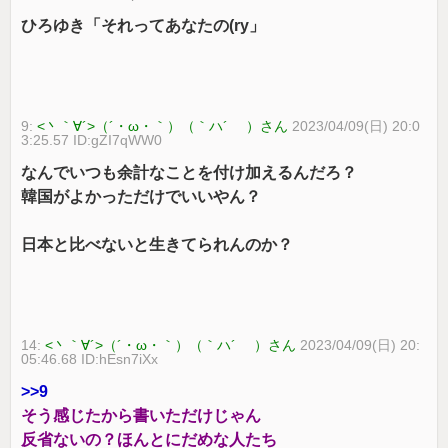
ひろゆき「それってあなたの(ry」
9:
<丶｀∀´>（´・ω・｀）（｀ハ´ ）さん
2023/04/09(日) 20:0
3:25.57 ID:gZI7qWW0
なんでいつも余計なことを付け加えるんだろ？
韓国がよかっただけでいいやん？
日本と比べないと生きてられんのか？
14:
<丶｀∀´>（´・ω・｀）（｀ハ´ ）さん
2023/04/09(日) 20:
05:46.68 ID:hEsn7iXx
>>9
そう感じたから書いただけじゃん
反省ないの？ほんとにだめな人たち