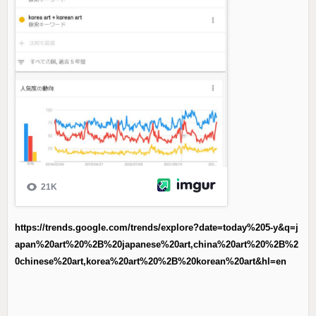
https://trends.google.com/trends/explore?date=today%205-y&q=j
apan%20art%20%2B%20japanese%20art,china%20art%20%2B%2
0chinese%20art,korea%20art%20%2B%20korean%20art&hl=en