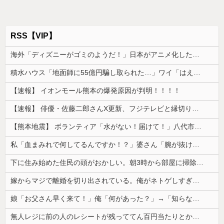
RSS【VIP】
海外「ディズニーがゴミのようだ！」日本がアニメ化した米人気SF作品に絶賛の声が殺到中
積水ハウス「地面師に55億円騙し取られた…」ワイ「はえーかわいそう…会社滅茶苦茶やろなぁ」
【速報】 イオンモール熊本の爆発原因が判明！！！！
【速報】 俳優・佐藤二郎さんX更新、フジテレビと縁切り宣言「僕のところは全てカットしてほしい、僕は心から、もうフジとは関わりたくないです」
【熊本地震】 ボランティア「水がない！届けて！」八代市市長「自分で取りに行って」
私「血まみれで何してるんですか！？」婆さん「腕が抜けないのよ…助けて！」→帰宅したら玄関前がとんでもない修羅場になっていて…
下に住み始めた住民の頭がおかしい。朝3時から部屋に掃除機をかける音が響く・・・
嫁からマジで離婚を切り出されている。俺がネトゲしすぎて全くかまわなかったのが原因らしく...
娘「お父さん早く来て！」俺「何があった？」→「知らない人につけられてる」と聞いて血の気が引いて…
無人レジに前の人のレシートが残っててん百円当たりとか書かれた当たり券だったが店員がさっと取ってった