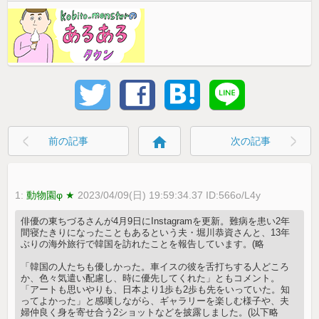
home
前の記事
次の記事
1:
動物園φ ★
2023/04/09(日) 19:59:34.37 ID:566o/L4y
俳優の東ちづるさんが4月9日にInstagramを更新。難病を患い2年
間寝たきりになったこともあるという夫・堀川恭資さんと、13年
ぶりの海外旅行で韓国を訪れたことを報告しています。(略
「韓国の人たちも優しかった。車イスの彼を舌打ちする人どころ
か、色々気遣い配慮し、時に優先してくれた」ともコメント。
「アートも思いやりも、日本より1歩も2歩も先をいっていた。知
ってよかった」と感嘆しながら、ギャラリーを楽しむ様子や、夫
婦仲良く身を寄せ合う2ショットなどを披露しました。(以下略