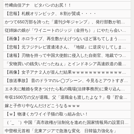
竹﨑由佳アナ ピタパンのお尻！！
【悲報】札幌オリンピック、８割が賛成・・・・
かつて650万部を誇った「週刊少年ジャンプ」、発行部数が初の100万部...
従姉妹の娘が「ワイニートのジッジ（金持ち）」にやたら会いに来る理由ｗｗ...
【画像】ホロライブ、再生数がえげつないほど落ちてしまう……にじさんじは...
【悲報】元フジテレビ渡邊渚さん、『地獄』に逆戻りしてしまう・・・・・
【速報】刃物を持って中国大使館に侵入した自衛官、地裁でついに動機明かす
「安物買いの銭失いだったねぇ」とインドネシア高速鉄道の最終処分に日本側...
【画像】女子アナ２人が並んだ結果ｗｗｗｗｗｗｗｗｗｗｗｗｗｗｗｗｗｗｗ...
【放送事故】 昔のドラマのレ◯プシーン、今見るとアウトすぎる・・・
エネ夫に離婚を突きつけたら私の職場(法律事務所)に乗り込んできた 堂々...
年収1500万の父が退職。父「退職金も渡したよな？」母「貯金なんてない...
嫁と子作り中なんだけどこうなるｗｗｗ
【ｗ】物凄くカワイイ子猫の取っ組み合い！
（ ´_ゝ`）中国「高市政権が法制化を進めた国家情報局の設置日が7月3...
中曽根元首相「北東アジアで急激な変化 日韓協力強化を」