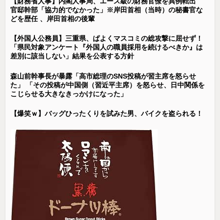
【財務省人事】内閣人事局、エース級の財務官僚を異例転出
官邸幹部「協力的でなかった」※岸田首相（当時）の秘書官な
どを歴任 、岸田首相の後輩
【外国人公務員】三重県、ぱよくマスコミの総攻撃に屈せず！
「県民対象アンケート『外国人の職員採用を続けるべきか』は
差別に該当しない」結果を公表する方針
森山前幹事長が暴露「高市総理のSNS投稿が習主席を怒らせ
た」 「その投稿が中国側（習近平主席）を怒らせ、日中関係を
こじらせる大きなきっかけになった」
【爆笑ｗ】バッグひったくりを試みた男、バイクを盗られる！