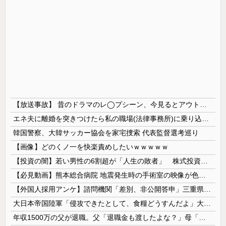
【放送事故】 昔のドラマのレ◯プシーン、今見るとアウトすぎる・・・
エネ夫に離婚を突きつけたら私の職場(法律事務所)に乗り込んできた 堂々と「離婚の法律相談です。母の薦めでこちらに参りました」と言っているが、...
韓国警察、大韓サッカー協会を家宅捜索 代表監督選考巡り
【画像】どのくノ一を快楽責めしたいｗｗｗｗｗ
【投資の闇】若い男性の6割超が「人生の敗者」 株式投資が自信喪失の原因に
【必見動画】熊本総合病院 地震発生時の手術室の映像が色んな意味で衝撃的だと話題に
【外国人採用アンケ】諮問機関「差別、非公開答申」三重県「差別に当たらず、公表する方針を決定した」
大日本帝国陸軍「侵攻できたとして、食糧どうすんだよ」大本営「現地調達」陸軍「え？」
年収1500万の父が退職。父「退職金も渡したよな？」母「貯金なんてないよー」父「全部なくなったの！？」→予想外の返事に家族騒然となり…