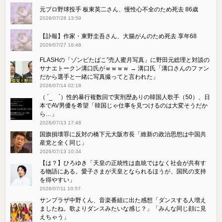
元プロ野球投手 板東英二さん、慢性心不全のため死去 86歳
2026/07/28 13:59
【訃報】作家・東野圭吾さん、大腸がんのため死去 享年68
2026/07/27 16:48
FLASHの「ゾンビたばこ”売人蜜月写真」に野田元総理と対談の
サナエトークン溝口氏がｗｗｗｗ → 溝口氏「溝口さんのファン
だから選手と一緒に写真撮ってと言われた」
2026/07/14 02:18
（ ´_ゝ`）性的暴行複数回で実刑歴ありの韓国人歌手（50）、日
本でAV男優を希望「韓国じゃ仕事を見つけるのは大変そうだか
ら…」
2026/07/13 17:48
国旗損壊罪に反対の橋下元大阪市長「維新の政治思想は中国共
産党と全く同じ」
2026/07/13 10:34
【は？】ひろゆき「天皇の正統性は血統ではなく社会が共有す
る物語にある。愛子さまが天皇となられるほうが、国民の支持
を得やすい」
2026/07/11 10:57
サンプラザ中野くん、音楽番組に出た感想「ダンスする人増え
ましたね。歌よりダンスみたいな感じ？」「みんな同じ顔に見
えちゃう」