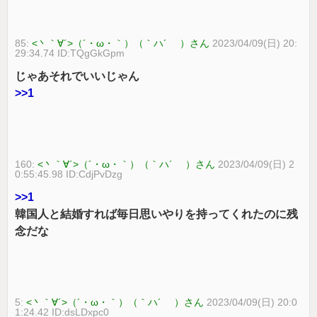
85:
<丶｀∀´>（´・ω・｀）（｀ハ´ ）さん
2023/04/09(日) 20:
29:34.74 ID:TQgGkGpm
じゃあそれでいいじゃん
>>1
160:
<丶｀∀´>（´・ω・｀）（｀ハ´ ）さん
2023/04/09(日) 2
0:55:45.98 ID:CdjPvDzg
>>1
韓国人と結婚すれば毎日思いやりを持ってくれたのに残
念だな
5:
<丶｀∀´>（´・ω・｀）（｀ハ´ ）さん
2023/04/09(日) 20:0
1:24.42 ID:dsLDxpc0