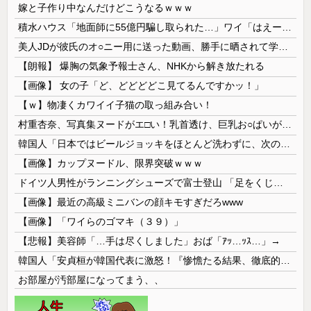
嫁と子作り中なんだけどこうなるｗｗｗ
積水ハウス「地面師に55億円騙し取られた…」ワイ「はえーかわいそう…会社滅茶苦茶やろなぁ」
美人JDが彼氏のオ○ニー用に送った動画、勝手に晒されて学校中の”共有オカズ” にされる
【朗報】 爆胸の気象予報士さん、NHKから解き放たれる
【画像】 女の子「ど、どどどどこ見てるんですかッ！」
【ｗ】物凄くカワイイ子猫の取っ組み合い！
村重杏奈、写真集ヌードがエ□い！乳首透け、巨乳お○ぱいが最高過ぎる！
韓国人「日本ではビールジョッキをほとんど洗わずに、次の客に出すんだ！ これが証拠の映像だ!!」……あー、なるほどですねー。韓国には「アレ」がないんだ？
【画像】カップヌードル、限界突破ｗｗｗ
ドイツ人男性がランニングシューズで富士登山 「足をくじいて動けない」
【画像】最近の高級ミニバンの顔キモすぎだろwww
【画像】「ワイらのゴマキ（３９）」
【悲報】美容師「…手は尽くしました」おば「ｱｯ…ｯｽ…」→
韓国人「安貞桓が韓国代表に激怒！『惨憺たる結果、徹底的な刷新が必要だ』と監督や協会を痛烈批判」
お部屋が汚部屋になってまう、、