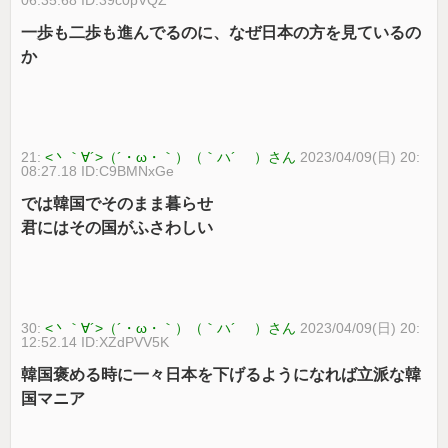
一歩も二歩も進んでるのに、なぜ日本の方を見ているの
か
21:
<丶｀∀´>（´・ω・｀）（｀ハ´ ）さん
2023/04/09(日) 20:
08:27.18 ID:C9BMNxGe
では韓国でそのまま暮らせ
君にはその国がふさわしい
30:
<丶｀∀´>（´・ω・｀）（｀ハ´ ）さん
2023/04/09(日) 20:
12:52.14 ID:XZdPVV5K
韓国褒める時に一々日本を下げるようになれば立派な韓
国マニア