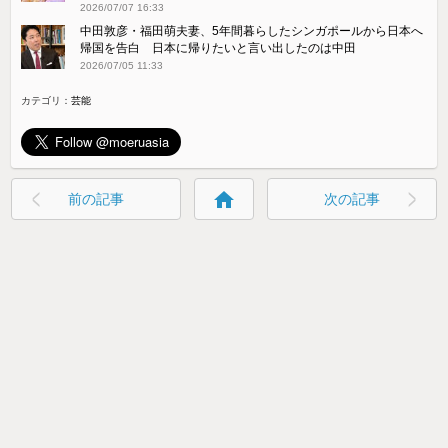
2026/07/07 16:33
中田敦彦・福田萌夫妻、5年間暮らしたシンガポールから日本へ
帰国を告白 日本に帰りたいと言い出したのは中田
2026/07/05 11:33
カテゴリ：
芸能
home
前の記事
次の記事