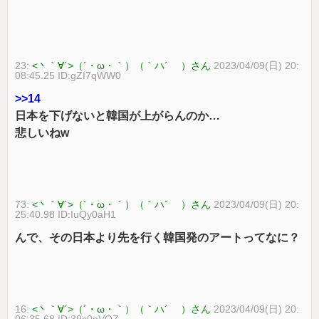
23:
<丶｀∀´>（´・ω・｀）（｀ハ´ ）さん
2023/04/09(日) 20:
08:45.25 ID:gZI7qWW0
>>14
日本を下げないと韓国が上がらんのか…
悲しいねw
73:
<丶｀∀´>（´・ω・｀）（｀ハ´ ）さん
2023/04/09(日) 20:
25:40.98 ID:IuQy0aH1
んで、その日本より先を行く韓国発のアートってなに？
16:
<丶｀∀´>（´・ω・｀）（｀ハ´ ）さん
2023/04/09(日) 20:
06:35.68 ID:39c0pVQZ