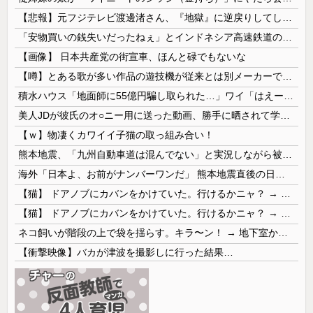
【悲報】元フジテレビ渡邊渚さん、『地獄』に逆戻りしてしまう・・・・・
「安物買いの銭失いだったねぇ」とインドネシア高速鉄道の最終処分に日本側騒然、国家予算は使わないというと何が財源なんだ？
【画像】 日本共産党の街宣車、ほんと碌でもないな
【噂】とある歌が多い作品の遊技機が従来とは別メーカーで開発中！？
積水ハウス「地面師に55億円騙し取られた…」ワイ「はえーかわいそう…会社滅茶苦茶やろなぁ」
美人JDが彼氏のオ○ニー用に送った動画、勝手に晒されて学校中の”共有オカズ” にされる
【ｗ】物凄くカワイイ子猫の取っ組み合い！
熊本地震、「九州自動車道は混んでない」と実況しながら被災地へ向かう有名アナなどに批判殺到 全国紙記者「最新の状況をいち早く伝えることは報道機関としての責務」「情報を取り上げることには大きな意義がある」
海外「日本よ、お前がナンバーワンだ」 熊本地震直後の日本の対応のスピードに世界が衝撃
【猫】 ドアノブにカバンをかけていた。行けるかニャ？ → 猫はこうなります…
【猫】 ドアノブにカバンをかけていた。行けるかニャ？ → 猫はこうなります…
ネコ飼いが階段の上で袋を揺らす。キラ〜ン！ → 地下室からヤツが現れる…
【衝撃映像】バカが津波を撮影しに行った結果…