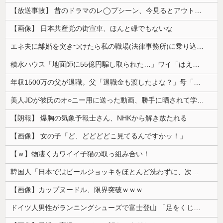
【放送事故】 昔のドラマのレ◯プシーン、今見るとアウトすぎる・・・
【画像】 日本共産党の街宣車、ほんと碌でもないな
エネ夫に離婚を突きつけたら私の職場(法律事務所)に乗り込んできた 堂々と「離婚の法律相談です。母の薦めでこちらに参りました」と言っているが、...
積水ハウス「地面師に55億円騙し取られた…」ワイ「はえーかわいそう…会社滅茶苦茶やろなぁ」
年収1500万の父が退職。父「退職金も渡したよな？」母「貯金なんてないよー」父「全部なくなったの！？」→予想外の返事に家族騒然となり…
美人JDが彼氏のオ○ニー用に送った動画、勝手に晒されて学校中の”共有オカズ” にされる
【朗報】 爆胸の気象予報士さん、NHKから解き放たれる
【画像】 女の子「ど、どどどどこ見てるんですかッ！」
【ｗ】物凄くカワイイ子猫の取っ組み合い！
韓国人「日本ではビールジョッキをほとんど洗わずに、次の客に出すんだ！ これが証拠の映像だ!!」……あー、なるほどですねー。韓国には「アレ」がないんだ？
【画像】カップヌードル、限界突破ｗｗｗ
ドイツ人男性がランニングシューズで富士登山 「足をくじいて動けない」