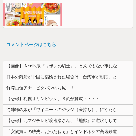
コメントページはこちら
【画像】 Netflix版『リボンの騎士』、とんでもない事になるｗｗｗｗｗ
日本の商船が中国に臨検された場合は「台湾軍が対応」と台湾軍トップ！
竹﨑由佳アナ ピタパンのお尻！！
【悲報】札幌オリンピック、８割が賛成・・・・
従姉妹の娘が「ワイニートのジッジ（金持ち）」にやたら会いに来る理由ｗｗｗｗｗ
【悲報】元フジテレビ渡邊渚さん、『地獄』に逆戻りしてしまう・・・・・
「安物買いの銭失いだったねぇ」とインドネシア高速鉄道の最終処分に日本側騒然、国家予算は使わないというと何が財源なんだ？