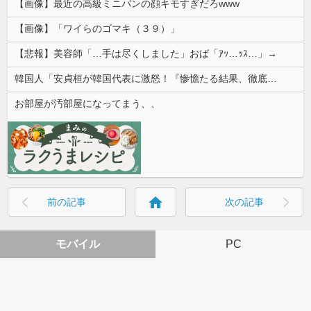
【画像】最近の高級ミニバンの顔キモすぎだろwww
【画像】「ワイらのゴマキ（３９）」
【悲報】美容師「…手は尽くしました」おば「ｱｯ…ｯｽ…」→
韓国人「安貞桓が韓国代表に激怒！『惨憺たる結果、徹底的な刷新が必要だ』と監督や協会を痛烈批判」
お部屋が汚部屋になってまう、、
home
前の記事
次の記事
モバイル
PC