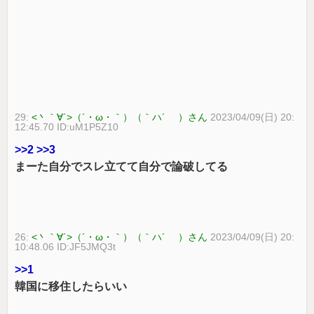
29:
<丶｀∀´>（´・ω・｀）（｀ハ´ ）さん
2023/04/09(日) 20:
12:45.70 ID:uM1P5Z10
>>2
>>3
まーた自分でスレ立てて自分で論破してる
26:
<丶｀∀´>（´・ω・｀）（｀ハ´ ）さん
2023/04/09(日) 20:
10:48.06 ID:JF5JMQ3t
>>1
韓国に移住したらいい