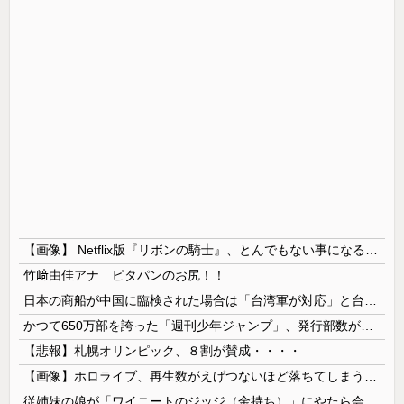
【画像】 Netflix版『リボンの騎士』、とんでもない事になるｗｗｗｗｗ
竹﨑由佳アナ ピタパンのお尻！！
日本の商船が中国に臨検された場合は「台湾軍が対応」と台湾軍トップ！
かつて650万部を誇った「週刊少年ジャンプ」、発行部数が初の100万部割れ
【悲報】札幌オリンピック、８割が賛成・・・・
【画像】ホロライブ、再生数がえげつないほど落ちてしまう……にじさんじは上がってるのに何故？
従姉妹の娘が「ワイニートのジッジ（金持ち）」にやたら会いに来る理由ｗｗｗｗｗ