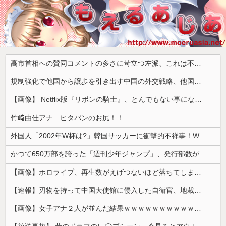
高市首相への賛同コメントの多さに苛立つ左派、これは不正工作に違いない！と確信してしまった結果……
規制強化で他国から譲歩を引き出す中国の外交戦略、他国がサプライチェーン変更で対抗した結果……
【画像】 Netflix版『リボンの騎士』、とんでもない事になるｗｗｗｗｗ
竹﨑由佳アナ ピタパンのお尻！！
外国人「2002年W杯は?」韓国サッカーに衝撃的不祥事！W杯予選でレフリーへの性的接待発覚！海外騒然！【海外の反応】
かつて650万部を誇った「週刊少年ジャンプ」、発行部数が初の100万部割れ
【画像】ホロライブ、再生数がえげつないほど落ちてしまう……にじさんじは上がってるのに何故？
【速報】刃物を持って中国大使館に侵入した自衛官、地裁でついに動機明かす
【画像】女子アナ２人が並んだ結果ｗｗｗｗｗｗｗｗｗｗｗｗｗｗｗｗｗｗｗｗｗｗｗｗｗｗｗｗｗｗ 【Pickup06072014】