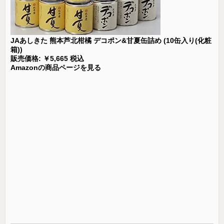
JAあしきた 熊本芦北柑橘 デコポン&甘夏缶詰め (10缶入り(化粧
箱))
販売価格: ￥5,665 税込
Amazonの商品ページを見る