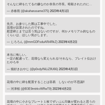
そんなに碑をたてるの嫌なのか奈良の市長。暗殺されたのに…
— 赤春雨 (@akaharusame375)
2023年4月1日
先月、お参りした際は工事中でした。
花壇が設置されたのですね。
慰霊碑とまでは言う気はないのですが、何かメモリアル的なもの
くらいは、ほしい気がします。
— じろろん (@mmGDFsduARi4RkZ)
2023年4月2日
本当に悔しい。
一定の配慮って、花壇なら変えられる!それなら、プレイト位おけ
たやろ💢
— 猫好きおやじ (@p0xdylNiLiZ8U66)
2023年4月1日
花壇の中に碑を配置することは容易 しないのが不思議‼️
— 河津桜 (@B3E9rntrkvWRwT9)
2023年4月2日
花壇の中に小さなプレート１枚でずいぶん印象が変わると思うの