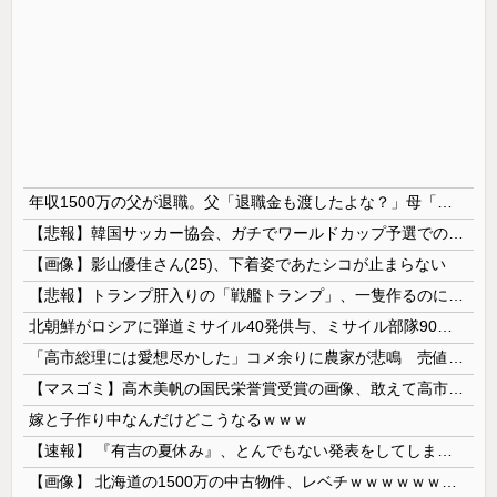
年収1500万の父が退職。父「退職金も渡したよな？」母「貯金なんてないよー」父「全部なくなったの！？」→予想外の返事に家族騒然となり…
【悲報】韓国サッカー協会、ガチでワールドカップ予選での審判への性接待がバレ大炎上大騒ぎにｗｗｗｗｗｗｗｗ
【画像】影山優佳さん(25)、下着姿であたシコが止まらない
【悲報】トランプ肝入りの「戦艦トランプ」、一隻作るのに4兆円かかる模様wwwwwww
北朝鮮がロシアに弾道ミサイル40発供与、ミサイル部隊90人派遣開始…さらに80発見通し！
「高市総理には愛想尽かした」コメ余りに農家が悲鳴 売値は生産原価の半分以下に…肥料代や燃料代は高騰「今年でやめる」農家も
【マスゴミ】高木美帆の国民栄誉賞受賞の画像、敢えて高市首相が写らないよう切り取られる
嫁と子作り中なんだけどこうなるｗｗｗ
【速報】 『有吉の夏休み』、とんでもない発表をしてしまう！！！！！
【画像】 北海道の1500万の中古物件、レベチｗｗｗｗｗｗｗｗｗｗｗｗｗｗｗｗｗｗｗｗ