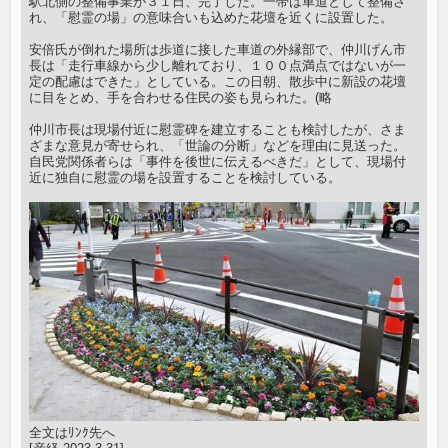
駅北側の整備事業が３１日、完了した。一帯は車道として整備さ
れ、「慰霊の場」の意味合いも込めた花壇を近くに設置した。
安倍氏が倒れた場所は歩道に接した車道の外縁部で、仲川げん市
長は「走行車線から少し離れており、１００点満点ではないが一
定の配慮はできた」としている。この日朝、散歩中に新設の花壇
に目をとめ、手を合わせる住民の姿も見られた。(略
仲川市長は現場付近に慰霊碑を建立することも検討したが、さま
ざまな意見が寄せられ、「世論の分断」などを理由に見送った。
自民党関係者らは「事件を後世に伝えるべきだ」として、現場付
近に独自に慰霊の場を設置することを検討している。
全文はﾘﾝｸ先へ