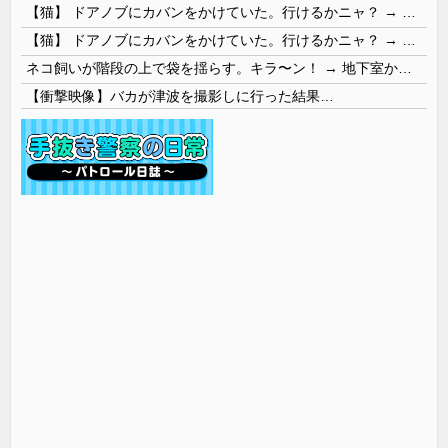
【猫】 ドアノブにカバンをかけていた。行けるかニャ？ → 猫はこうなります…
【猫】 ドアノブにカバンをかけていた。行けるかニャ？ → 猫はこうなります…
ネコ飼いが階段の上で袋を揺らす。キラ〜ン！ → 地下室からヤツが現れる…
【衝撃映像】バカが津波を撮影しに行った結果…