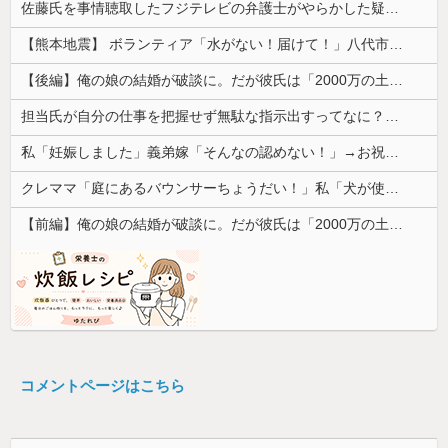
佐藤氏を事情聴取したフジテレビの弁護士がやらかした疑惑が浮上、「これが事実なら全部が怪しすぎるぞ」と前科に衝撃を受ける人が続出
【熊本地震】 ボランティア「水がない！届けて！」八代市市長「自分で取りに行って」
【後編】俺の娘の結婚が破談に。だが彼氏は「2000万の土地」を購入。こじれた二人は想像以上の修羅場に
担当氏が自分の仕事を把握せず無駄な指示出すってなに？非常識
私「妊娠しました」義弟嫁「そんなの認めない！」→お祝いムードのはずが階段でまさかの出来事が起きて…
クレママ「庭にあるバウンサーちょうだい！」私「犬が使ってるから無理です」→断った数日後、庭からまさかの物音が…
【前編】俺の娘の結婚が破談に。だが彼氏は「2000万の土地」を購入。こじれた二人は想像以上の修羅場に
コメントページはこちら