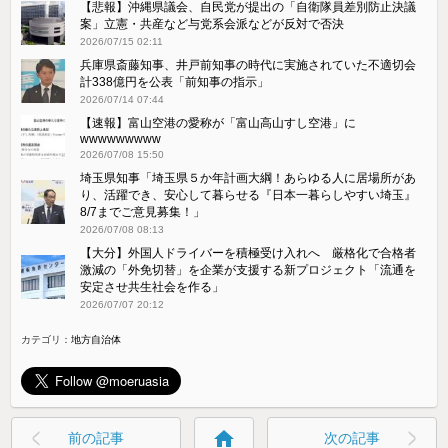
【悲報】沖縄県議会、自民党が提出の「自衛隊員差別防止決議
案」立憲・共産など与党系会派などが反対で否決
2026/07/15 02:11
兵庫県斎藤知事、井戸前知事の時代に実施されていた不適切会
計338億円を公表「前知事の指示」
2026/07/14 07:44
【速報】富山空港の愛称が「富山高山すし空港」に
wwwwwwwww
2026/07/08 15:50
埼玉県知事「埼玉県５か年計画大綱！あらゆる人に居場所があ
り、活躍でき、安心して暮らせる『日本一暮らしやすい埼玉』
8/7までご意見募集！」
2026/07/08 08:13
【大分】外国人ドライバーを積極受け入れへ 厳格化で合格者
激減の「外免切替」を企業が支援する新プロジェクト「流通を
安定させ共生社会を作る」
2026/07/07 20:12
カテゴリ：
地方自治体
home
前の記事
次の記事