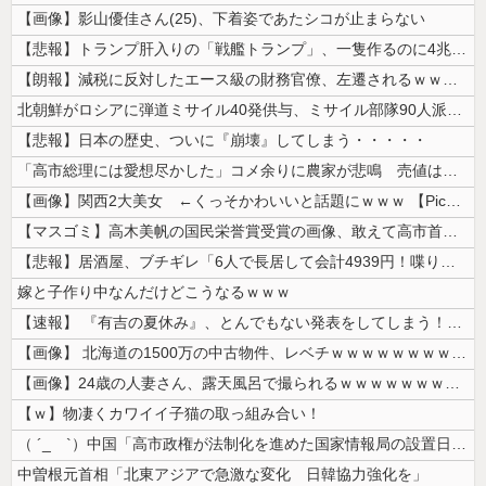
【画像】影山優佳さん(25)、下着姿であたシコが止まらない
【悲報】トランプ肝入りの「戦艦トランプ」、一隻作るのに4兆円かかる模様...
【朗報】減税に反対したエース級の財務官僚、左遷されるｗｗｗｗｗｗ
北朝鮮がロシアに弾道ミサイル40発供与、ミサイル部隊90人派遣開始…さ...
【悲報】日本の歴史、ついに『崩壊』してしまう・・・・・
「高市総理には愛想尽かした」コメ余りに農家が悲鳴 売値は生産原価の半分...
【画像】関西2大美女 ←くっそかわいいと話題にｗｗｗ 【Pickup0...
【マスゴミ】高木美帆の国民栄誉賞受賞の画像、敢えて高市首相が写らないよ...
【悲報】居酒屋、ブチギレ「6人で長居して会計4939円！喋りたいだけな...
嫁と子作り中なんだけどこうなるｗｗｗ
【速報】 『有吉の夏休み』、とんでもない発表をしてしまう！！！！！
【画像】 北海道の1500万の中古物件、レベチｗｗｗｗｗｗｗｗｗｗｗｗ...
【画像】24歳の人妻さん、露天風呂で撮られるｗｗｗｗｗｗｗｗｗｗｗｗ...
【ｗ】物凄くカワイイ子猫の取っ組み合い！
（ ´_ゝ`）中国「高市政権が法制化を進めた国家情報局の設置日が7月3...
中曽根元首相「北東アジアで急激な変化 日韓協力強化を」