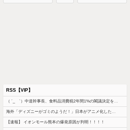
RSS【VIP】
（ ´_ゝ`）中道幹事長、食料品消費税2年間1%の閣議決定を批判 → 記者「中道改革連合は食料品消費税ゼロを公約に掲げていたが？」→ 階猛氏「
海外「ディズニーがゴミのようだ！」日本がアニメ化した米人気SF作品に絶賛の声が殺到中
【速報】 イオンモール熊本の爆発原因が判明！！！！