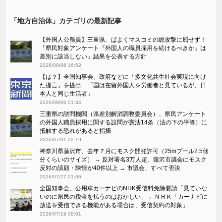
「地方自治体」カテゴリの最新記事
【外国人公務員】三重県、ぱよくマスコミの総攻撃に屈せず！
「県民対象アンケート『外国人の職員採用を続けるべきか』は
差別に該当しない」結果を公表する方針
2026/08/06 16:52
【は？】全国知事会、政府などに「多文化共生社会実現に向け
た提言」を提出 「国は在留外国人を労働者と見ているが、日
本人と同じ生活者」
2026/08/06 01:34
三重県の諮問機関（県差別解消調整委員会）、県民アンケート
の外国人職員採用に関する設問が憲法14条（法の下の平等）に
抵触する恐れがあると指摘
2026/07/31 22:19
神奈川県藤沢市、去年７月にモスク開発許可（25mプール2.5個
分くらいのサイズ） → 反対署名3万人超、藤沢市議会にモスク
反対の請願・陳情が40件以上 → 市議会、すべて否決
2026/07/27 01:06
全国知事会、公用車カーナビのNHK受信料免除要請「見ていな
いのに県民の税金を払うのはおかしい」→ ＮＨＫ「カーナビに
放送を受信できる機能がある場合は、受信契約の対象」
2026/07/19 08:01