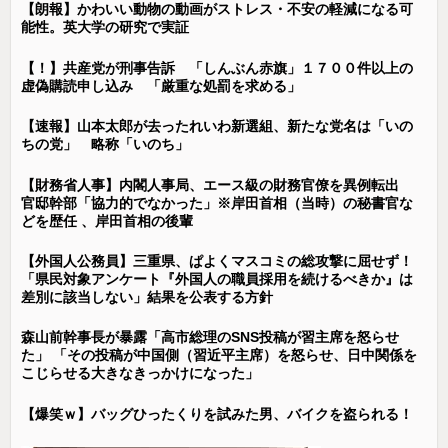
【朗報】かわいい動物の動画がストレス・不安の軽減になる可
能性。英大学の研究で実証
【！】共産党が刑事告訴 「しんぶん赤旗」１７００件以上の
虚偽購読申し込み 「厳重な処罰を求める」
【速報】山本太郎が去ったれいわ新選組、新たな党名は「いの
ちの党」 略称「いのち」
【財務省人事】内閣人事局、エース級の財務官僚を異例転出
官邸幹部「協力的でなかった」※岸田首相（当時）の秘書官な
どを歴任 、岸田首相の後輩
【外国人公務員】三重県、ぱよくマスコミの総攻撃に屈せず！
「県民対象アンケート『外国人の職員採用を続けるべきか』は
差別に該当しない」結果を公表する方針
森山前幹事長が暴露「高市総理のSNS投稿が習主席を怒らせ
た」 「その投稿が中国側（習近平主席）を怒らせ、日中関係を
こじらせる大きなきっかけになった」
【爆笑ｗ】バッグひったくりを試みた男、バイクを盗られる！