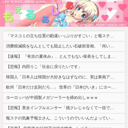
「マスコミの立ち位置の勘違いっぷりがすごい」と報ステ大越キャスターの台詞に視聴者絶句、高市とトランプを同列視させようという思惑がひしひしと
消費税減税をなんとしても阻止したい石破前首相、「何いってんのこいつ」と有権者をドン引きさせるよな屁理屈を……
【速報】 『有吉の夏休み』、とんでもない発表をしてしまう！！！！！
【悲報】内田りこ「社会に戻りたいです」
韓国人「日本人は韓国が大好きなはずなのに、実は東南アジア人と同列に見ているというのは本当なのですか？」
欧州「日本だけ反則だろ…」 世界の『日本びいき』にヨーロッパ全土から不満の声
ヨーロッパが中国製メガソーラーを締め出しｗｗｗ
【悲報】美女インフルエンサー「残クレじゃなくて一括でアルファード買っちゃった」コミュノート「！？」ｼｭﾊﾞﾊﾞﾊﾞﾊﾞﾊﾞ
報ステの気象予報士さん、こういうのでいいんだよっていう横乳の張り