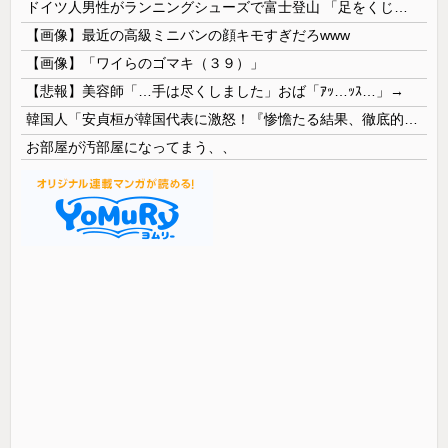
ドイツ人男性がランニングシューズで富士登山 「足をくじいて動けない」
【画像】最近の高級ミニバンの顔キモすぎだろwww
【画像】「ワイらのゴマキ（３９）」
【悲報】美容師「…手は尽くしました」おば「ｱｯ…ｯｽ…」→
韓国人「安貞桓が韓国代表に激怒！『惨憺たる結果、徹底的な刷新が必要だ』と監督や協会を痛烈批判」
お部屋が汚部屋になってまう、、