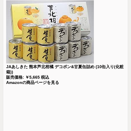
JAあしきた 熊本芦北柑橘 デコポン&甘夏缶詰め (10缶入り(化粧
箱))
販売価格: ￥5,665 税込
Amazonの商品ページを見る