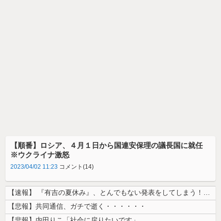
【順番】ロシア、４月１日から国連安保理の議長国に就任
※ウクライナ激怒
2023/04/02 11:23
コメント(14)
【速報】 『有吉の夏休み』、とんでもない発表をしてしまう！！！！！
【悲報】共同通信、ガチで逝く・・・・・・
【悲報】内田りこ「社会に戻りたいです」