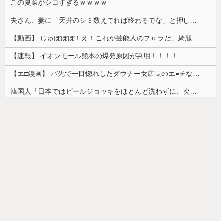
この夏菜がシコすぎるｗｗｗｗ
夫さん、妻に「天井のシミ数えてれば終わるでな」と押し倒されて性行為 → 凄いことになるｗｗｗｗｗ
【動画】 じゅぼぼぼ！え！これが芸能人のフｏラだ、綺麗な顔とお口でこんなことしているだ 笑
【速報】 イオンモール熊本の爆発原因が判明！！！！
【エ□漫画】 バ先で一目惚れしたダウナー女店長のエ●チなサービスで給料0円…！弱点チクビ責めでイカせまくってわからせる…！
韓国人「日本ではビールジョッキをほとんど洗わずに、次の客に出すんだ！ これが証拠の映像だ!!」……あー、なるほどですねー。韓国には「アレ」がないんだ？
【朗報】かわいい動物の動画がストレス・不安の軽減になる可能性。英大学の研究で実証
【画像】カップヌードル、限界突破ｗｗｗ
ドイツ人男性がランニングシューズで富士登山 「足をくじいて動けない」
【画像】最近の高級ミニバンの顔キモすぎだろwww
【画像】「ワイらのゴマキ（３９）」
【悲報】美容師「…手は尽くしました」おば「ｱｯ…ｯｽ…」→
韓国人「安貞桓が韓国代表に激怒！『惨憺たる結果、徹底的な刷新が必要だ』と監督や協会を痛烈批判」