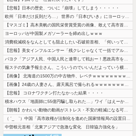
【悲報】日本の歴史、ついに『崩壊』してしまう・・・・・
欧州「日本だけ反則だろ…」 世界の『日本びいき』にヨーロッパ全土から不...
【マスゴミ】高木美帆の国民栄誉賞受賞の画像、敢えて高市首相が写らないよ...
ヨーロッパが中国製メガソーラーを締め出しｗｗｗ
消費税減税をなんとしても阻止したい石破前首相、「何いってんのこいつ」と...
【悲報】美女インフルエンサー「残クレじゃなくて一括でアルファード買っち...
パヨク「アジア人民、中国人民と連帯して戦おー！悪政高市を打倒するぞー！...
報ステの気象予報士さん、こういうのでいいんだよっていう横乳の張り
【画像】 北海道の1500万の中古物件、レベチｗｗｗｗｗｗｗｗｗｗｗｗ...
【画像】24歳の人妻さん、露天風呂で撮られるｗｗｗｗｗｗｗｗｗｗｗｗ...
【悲報】 コロナワクチン打たなかった結果・・・・
積水ハウス「地面師に55億円騙し取られた…」ワイ「はえーかわいそう…会...
【朗報】かわいい動物の動画がストレス・不安の軽減になる可能性。英大学の...
（ ´_ゝ`）中国「高市政権が法制化を進めた国家情報局の設置日が7月3...
中曽根元首相「北東アジアで急激な変化 日韓協力強化を」