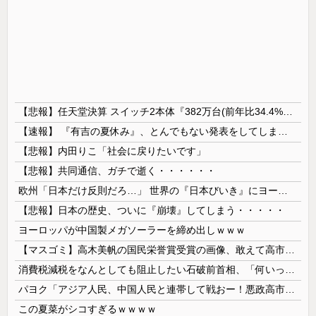
【悲報】任天堂決算 スイッチ2本体『382万台(前年比34.4%減)』スイッチ本体『66万台(前年比31.8%減)』
【速報】 『有吉の夏休み』、とんでもない発表をしてしまう！！！！！
【悲報】内田りこ「社会に戻りたいです」
【悲報】共同通信、ガチで逝く・・・・・・
欧州「日本だけ反則だろ…」 世界の『日本びいき』にヨーロッパ全土から不満の声
【悲報】日本の歴史、ついに『崩壊』してしまう・・・・・
ヨーロッパが中国製メガソーラーを締め出しｗｗｗ
【マスゴミ】高木美帆の国民栄誉賞受賞の画像、敢えて高市首相が写らないよう切り取られる
消費税減税をなんとしても阻止したい石破前首相、「何いってんのこいつ」と有権者をドン引きさせるよな屁理屈を……
パヨク「アジア人民、中国人民と連帯して戦おー！悪政高市を打倒するぞー！」
この夏菜がシコすぎるｗｗｗｗ