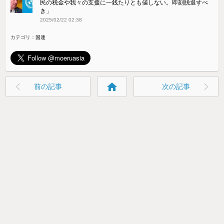
民の税金や我々の支援に一銭たりとも値しない。即刻脱退すべ
き」
2025/02/22 02:38
カテゴリ：
国連
home
前の記事
次の記事