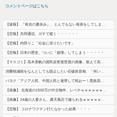
コメントページはこちら
【速報】 『有吉の夏休み』、とんでもない発表をしてしまう！！！！！
【悲報】共同通信、ガチで逝く・・・・・・
【悲報】内田りこ「社会に戻りたいです」
【悲報】日本の歴史、ついに『崩壊』してしまう・・・・・
【マスゴミ】高木美帆の国民栄誉賞受賞の画像、敢えて高市首相が写らないよう切り取られる
消費税減税をなんとしても阻止したい石破前首相、「何いってんのこいつ」と有権者をドン引きさせるよな屁理屈を……
パヨク「アジア人民、中国人民と連帯して戦おー！悪政高市を打倒するぞー！」
【画像】 北海道の1500万の中古物件、レベチｗｗｗｗｗｗｗｗｗｗｗｗｗｗｗｗｗｗｗｗ
【画像】24歳の人妻さん、露天風呂で撮られるｗｗｗｗｗｗｗｗｗｗｗｗｗｗｗｗｗ
【悲報】 コロナワクチン打たなかった結果・・・・