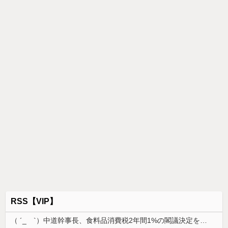
RSS【VIP】
（ ´_ゝ`）中道幹事長、食料品消費税2年間1%の閣議決定を批判 → 記者「中道改革連合は食料品消費税ゼロを公約に掲げていたが？」→ 階猛氏「