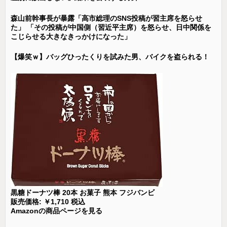
森山前幹事長が暴露「高市総理のSNS投稿が習主席を怒らせ
た」 「その投稿が中国側（習近平主席）を怒らせ、日中関係を
こじらせる大きなきっかけになった」
【爆笑ｗ】バッグひったくりを試みた男、バイクを盗られる！
黒糖ドーナツ棒 20本 お菓子 熊本 フジバンビ
販売価格: ￥1,710 税込
Amazonの商品ページを見る