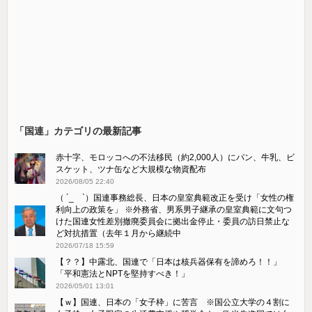
「国連」カテゴリの最新記事
赤十字、モロッコへの不法移民（約2,000人）にパン、牛乳、ビ
スケット、ツナ缶など大規模な物資配布
2026/08/05 22:40
（ ´_ゝ`）国連事務総長、日本の皇室典範改正を受け「女性の権
利向上の政策を」 ※外務省、男系男子継承の皇室典範に文句つ
けた国連女性差別撤廃委員会に拠出金停止・委員の訪日禁止な
ど対抗措置（去年１月から継続中
2026/07/18 15:59
【？？】中露北、国連で「日本は核兵器保有を諦めろ！！」
「平和憲法とNPTを堅持すべき！」
2026/05/01 13:01
【ｗ】国連、日本の「女子枠」に苦言 ※国公立大学の４割に