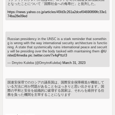
となったことについて「国際社会への侮辱だ」と批判した。
https://news.yahoo.co.jp/articles/45fd3c261a2dcef04690899fc33e1
74ba28e09ed
Russian presidency in the UNSC is a stark reminder that somethin
g is wrong with the way international security architecture is functio
ning. A state that systemically ruins international peace and securit
y will be presiding over the body tasked with maintaining them
@U
nited24media
pic.twitter.com/7x4qPttzI3
— Dmytro Kuleba (@DmytroKuleba)
March 31, 2023
国連安保理でのロシアの議長国は、国際安全保障構造が機能して
いる方法に何か問題があることをはっきりと思い出させます。国
際の平和と安全を組織的に破壊する国家は、それらを維持する任
務を負った機関を主宰することになります