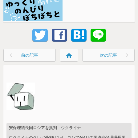
home
前の記事
次の記事
安保理議長国ロシアを批判 ウクライナ
ウクライナのクレバ外相は1日、ロシアが4月の国連安保理議長国