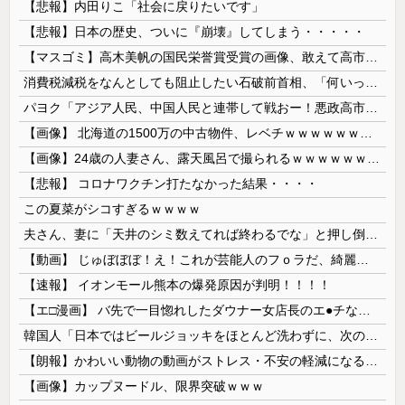
【悲報】内田りこ「社会に戻りたいです」
【悲報】日本の歴史、ついに『崩壊』してしまう・・・・・
【マスゴミ】高木美帆の国民栄誉賞受賞の画像、敢えて高市首相が写らないよう切り取られる
消費税減税をなんとしても阻止したい石破前首相、「何いってんのこいつ」と有権者をドン引きさせるよな屁理屈を……
パヨク「アジア人民、中国人民と連帯して戦おー！悪政高市を打倒するぞー！」
【画像】 北海道の1500万の中古物件、レベチｗｗｗｗｗｗｗｗｗｗｗｗｗｗｗｗｗｗｗｗ
【画像】24歳の人妻さん、露天風呂で撮られるｗｗｗｗｗｗｗｗｗｗｗｗｗｗｗｗｗ
【悲報】 コロナワクチン打たなかった結果・・・・
この夏菜がシコすぎるｗｗｗｗ
夫さん、妻に「天井のシミ数えてれば終わるでな」と押し倒されて性行為 → 凄いことになるｗｗｗｗｗ
【動画】 じゅぼぼぼ！え！これが芸能人のフｏラだ、綺麗な顔とお口でこんなことしているだ 笑
【速報】 イオンモール熊本の爆発原因が判明！！！！
【エ□漫画】 バ先で一目惚れしたダウナー女店長のエ●チなサービスで給料0円…！弱点チクビ責めでイカせまくってわからせる…！
韓国人「日本ではビールジョッキをほとんど洗わずに、次の客に出すんだ！ これが証拠の映像だ!!」……あー、なるほどですねー。韓国には「アレ」がないんだ？
【朗報】かわいい動物の動画がストレス・不安の軽減になる可能性。英大学の研究で実証
【画像】カップヌードル、限界突破ｗｗｗ