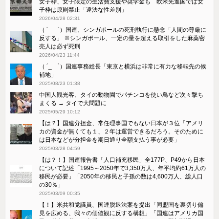
女子枠、女子限定の生活費支援や奨学金も 欧米先進国では女
子枠は原則禁止「違法な性差別」
2026/04/28 02:31
（ ´_ゝ`）国連、シンガポールの死刑執行に懸念「人間の尊厳に
反する」 ※シンガポール、一定の量を超える取引をした麻薬密
売人は必ず死刑
2026/04/23 11:44
（ ´_ゝ`）国連事務総長「東京と横浜は非常に有力な移転先の候
補地」
2025/08/23 01:38
中国人観光客、タイの動物園でパチンコを使い鳥など次々撃ち
まくる → タイで大問題に
2025/05/29 10:12
【は？】国連分担金、常任理事国でもない日本が３位「アメリ
カの資金が無くても１、２年は運営できるだろう。そのために
は日本などが分担金を期日通り全額支払う事が必要」
2025/03/28 04:59
【は？！】国連報告書「人口補充移民」全177P、P49から日本
について記述「1995～2050年で3,350万人、年平均約61万人の
移民が必要」「2050年の移民と子孫の数は4,600万人、総人口
の30％」
2025/03/09 00:35
【！】米共和党議員、国連脱退法案を提出「同盟国を裏切り偏
見を広める、我々の価値観に反する構想」「国連はアメリカ国