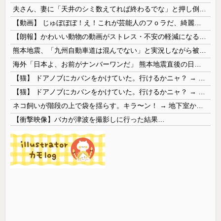
夫さん、妻に「天井のシミ数えてれば終わるでな」と押し倒されて性行為 → 凄いことになるｗｗｗｗｗ
【動画】 じゅぼぼぼ！え！これが芸能人のフｏラだ、綺麗な顔とお口でこんなことしているだ 笑
【朗報】かわいい動物の動画がストレス・不安の軽減になる可能性。英大学の研究で実証
熊本地震、「九州自動車道は混んでない」と実況しながら被災地へ向かう有名アナなどに批判殺到 全国紙記者「最新の状況をいち早く伝えることは報道機関としての責務」「情報を取り上げることには大きな意義がある」
海外「日本よ、お前がナンバーワンだ」 熊本地震直後の日本の対応のスピードに世界が衝撃
【猫】 ドアノブにカバンをかけていた。行けるかニャ？ → 猫はこうなります…
【猫】 ドアノブにカバンをかけていた。行けるかニャ？ → 猫はこうなります…
ネコ飼いが階段の上で袋を揺らす。キラ〜ン！ → 地下室からヤツが現れる…
【衝撃映像】バカが津波を撮影しに行った結果…