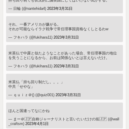
持ち回り制でも状況的に議長国にしてはいけない気がする。
— 日輪 (@nantehida4)
2023年3月31日
それ、一番アメリカが嫌がる。
それが可能ならイラク戦争で常任理事国資格なくしとるわw
— フキハラ (@fukihara11)
2023年3月31日
米英仏で中露と似たようなことがあった場合、常任理事国の地位
を失うことになるから、お前は関係ないとは言えないだけ。
— フキハラ (@fukihara11)
2023年3月31日
米英仏「持ち回り制だし。。。」
中共「せやな」
— ｑｕｉｚ＠() (@quiz001)
2023年3月31日
ほんと国連ってなにかね
— まー＠🇯🇵自称ジャーナリストと言いたいだけの垢🇯🇵 (@wall
_craftsm)
2023年4月1日