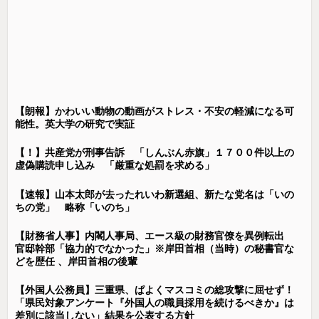
【朗報】かわいい動物の動画がストレス・不安の軽減になる可
能性。英大学の研究で実証
【！】共産党が刑事告訴 「しんぶん赤旗」１７００件以上の
虚偽購読申し込み 「厳重な処罰を求める」
【速報】山本太郎が去ったれいわ新選組、新たな党名は「いの
ちの党」 略称「いのち」
【財務省人事】内閣人事局、エース級の財務官僚を異例転出
官邸幹部「協力的でなかった」※岸田首相（当時）の秘書官な
どを歴任 、岸田首相の後輩
【外国人公務員】三重県、ぱよくマスコミの総攻撃に屈せず！
「県民対象アンケート『外国人の職員採用を続けるべきか』は
差別に該当しない」結果を公表する方針