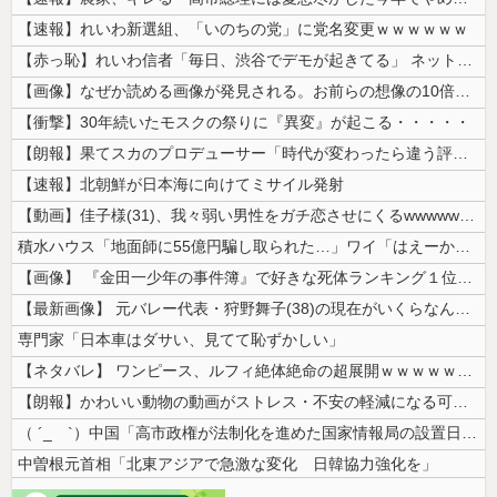
【速報】れいわ新選組、「いのちの党」に党名変更ｗｗｗｗｗｗ
【赤っ恥】れいわ信者「毎日、渋谷でデモが起きてる」 ネット「参加者の少...
【画像】なぜか読める画像が発見される。お前らの想像の10倍読めるｗｗｗ...
【衝撃】30年続いたモスクの祭りに『異変』が起こる・・・・・
【朗報】果てスカのプロデューサー「時代が変わったら違う評価もされるんじ...
【速報】北朝鮮が日本海に向けてミサイル発射
【動画】佳子様(31)、我々弱い男性をガチ恋させにくるwwwwwww ...
積水ハウス「地面師に55億円騙し取られた…」ワイ「はえーかわいそう…会...
【画像】 『金田一少年の事件簿』で好きな死体ランキング１位がこちら！
【最新画像】 元バレー代表・狩野舞子(38)の現在がいくらなんでも即ハ...
専門家「日本車はダサい、見てて恥ずかしい」
【ネタバレ】 ワンピース、ルフィ絶体絶命の超展開ｗｗｗｗｗｗｗｗｗｗｗ...
【朗報】かわいい動物の動画がストレス・不安の軽減になる可能性。英大学の...
（ ´_ゝ`）中国「高市政権が法制化を進めた国家情報局の設置日が7月3...
中曽根元首相「北東アジアで急激な変化 日韓協力強化を」