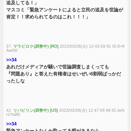
追及してる！」
マスコミ「緊急アンケートによると立民の追及を世論が
肯定！！求められてるのはこれ！！！」
37:
マラビロク(調整中) [RO]
2023/03/28(火) 12:43:59.91 ID:8+fI
AwlS0
>>34
あれだけメディアが騒いで世論調査しまくっても
『問題あり』と答えた有権者はせいぜい6割弱ばっかだ
ったしな
42:
リバビリン(調整中) [US]
2023/03/28(火) 12:47:09.98 ID:JeN
rUYaB0
>>34
緊急アンケートなんか取ってる暇があるなら、