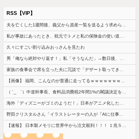
RSS【VIP】
夫を亡くした1週間後、義父から資産一覧を送るよう求められた。数日後には葬儀費用の負担と死亡保険金を含む資産の3分の1を請求されて…
私が事故にあったとき、枕元でトメと私の保険金の使い道について談笑してて愛情が冷めた。トメと無職の僕ちゃんで生きてけよ
久々にすごい割り込みおっさんを見たわ
男「俺なら絶対やり返す！」私「そうなんだ」→数日後、同じような状況になった本人の反応に周囲は唖然として…
家族の食事会で席を立った夫に冗談で「デザート取ってきてー(笑)」と話しかけたら、無言で手首を叩かれ落とされた
【画像】 福岡、こんなのが普通に走ってるｗｗｗｗｗｗｗｗｗｗｗｗｗｗｗｗｗｗｗｗｗｗｗｗｗｗｗｗｗｗｗｗｗｗｗｗｗｗｗｗ
（ ´_ゝ`）中道幹事長、食料品消費税2年間1%の閣議決定を批判 → 記者「中道改革連合は食料品消費税ゼロを公約に掲げていたが？」→ 階猛氏「
海外「ディズニーがゴミのようだ！」日本がアニメ化した米人気SF作品に絶賛の声が殺到中
野田クリスタルさん「イラストレーターの人が『AIに仕事を奪われる』って言ってるけど、あなた達は"仕事を奪う側"じゃない？」
【速報】 日本製メモリに世界中から注文殺到！！！ １兆５０００億円で工場増築へ