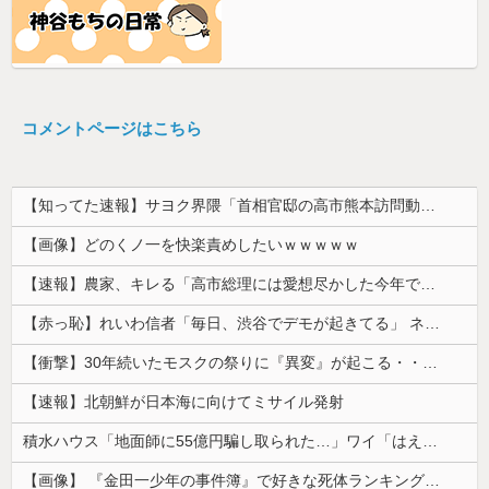
コメントページはこちら
【知ってた速報】サヨク界隈「首相官邸の高市熊本訪問動画にBGMが付いてる！災害利用ガー！」→産経「安倍岸田石破時代も同様。当時は批判なかった」（...
【画像】どのくノ一を快楽責めしたいｗｗｗｗｗ
【速報】農家、キレる「高市総理には愛想尽かした今年でやめるぞ」コメ売値は生産原価の半分以下、肥料代や燃料代は高騰
【赤っ恥】れいわ信者「毎日、渋谷でデモが起きてる」 ネット「参加者の少なさを隠すために通行人に混じってるのリプ欄でバラされてて草」
【衝撃】30年続いたモスクの祭りに『異変』が起こる・・・・・
【速報】北朝鮮が日本海に向けてミサイル発射
積水ハウス「地面師に55億円騙し取られた…」ワイ「はえーかわいそう…会社滅茶苦茶やろなぁ」→
【画像】 『金田一少年の事件簿』で好きな死体ランキング１位がこちら！