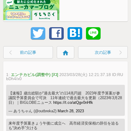
home
前の記事
次の記事
1:
エンテカビル(調整中) [ﾇｺ]
2023/03/28(火) 12:21:37.18 ID:RU
bDh4/x0
【速報】歳出総額が“過去最大”の114兆円超 2023年度予算案が参
議院予算委員会で可決 11年連続で過去最大を更新（2023年3月28
日）｜BIGLOBEニュース
https://t.co/atQgv0nHfk
— あうちゃん (@outbreka2)
March 28, 2023
来年度予算案きょう午後に成立へ 高市経済安保相の辞任を迫る
も“決め手”欠ける