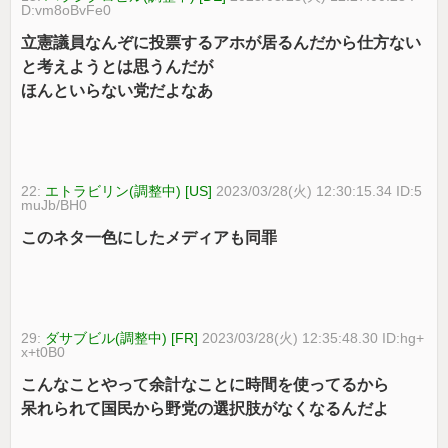
D:vm8oBvFe0
立憲議員なんぞに投票するアホが居るんだから仕方ない
と考えようとは思うんだが
ほんといらない党だよなあ
22:
エトラビリン(調整中) [US]
2023/03/28(火) 12:30:15.34 ID:5
muJb/BH0
このネタ一色にしたメディアも同罪
29:
ダサブビル(調整中) [FR]
2023/03/28(火) 12:35:48.30 ID:hg+
x+t0B0
こんなことやって余計なことに時間を使ってるから
呆れられて国民から野党の選択肢がなくなるんだよ