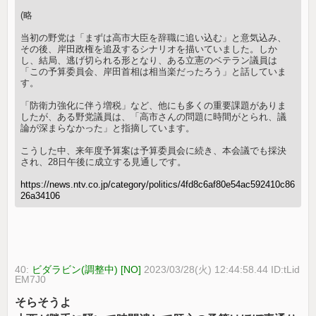
(略
当初の野党は「まずは高市大臣を辞職に追い込む」と意気込み、
その後、岸田政権を追及するシナリオを描いていました。しか
し、結局、逃げ切られる形となり、ある立憲のベテラン議員は
「この予算委員会、岸田首相は相当楽だったろう」と話していま
す。
「防衛力強化に伴う増税」など、他にも多くの重要課題がありま
したが、ある野党議員は、「高市さんの問題に時間がとられ、議
論が深まらなかった」と指摘しています。
こうした中、来年度予算案は予算委員会に続き、本会議でも採決
され、28日午後に成立する見通しです。
https://news.ntv.co.jp/category/politics/4fd8c6af80e54ac592410c86
26a34106
40:
ビダラビン(調整中) [NO]
2023/03/28(火) 12:44:58.44 ID:tLid
EM7J0
そらそうよ