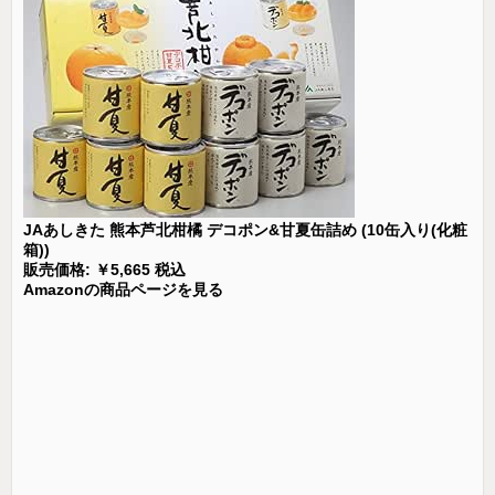
JAあしきた 熊本芦北柑橘 デコポン&甘夏缶詰め (10缶入り(化粧
箱))
販売価格: ￥5,665 税込
Amazonの商品ページを見る