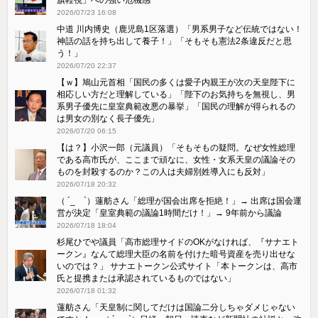
2026/07/23 16:08
中道 川内博史（鹿児島1区落選）「男系男子など伝統ではない！
神話の話を持ち出して養子！」「そもそも憲法2条違反だと思
う！」
2026/07/20 22:37
【ｗ】鳩山元首相「国民の多くは愛子内親王が次の天皇陛下に
相応しい方だと理解している」「陛下のお気持ちを無視し、男
系男子優先に皇室典範改悪の暴挙」「国民の理解が得られるの
は男女の別なく長子優先」
2026/07/20 06:15
【は？】小沢一郎（元議員）「そもそもの疑問。なぜ女性総理
である高市氏が、ここまで頑なに、女性・女系天皇の議論その
ものを封殺するのか？この人は夫婦別姓導入にも反対」
2026/07/18 20:32
（ ´_ゝ`）蓮舫さん「総理が国会出席を拒絶！」→ 出席は国会運
営が決定「皇室典範の議論1時間だけ！」→ 9年前から議論
2026/07/18 18:04
杉尾ひでや議員「高市総理サイドのOKがなければ、『サナエト
ークン』なんて総理大臣の名前を付けた暗号資産を売り出せな
いのでは？」 サナエトークン公式サイト「本トークンは、高市
氏と提携または承認されているものではない」
2026/07/18 01:32
蓮舫さん「天皇制に関してだけは国論二分しちゃダメじゃない