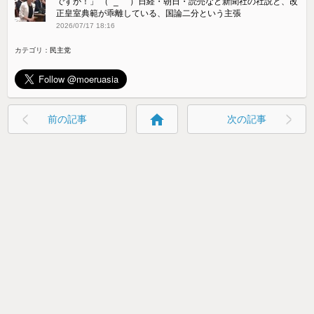
ですか！」 （ ´_ゝ`）日経・朝日・読売など新聞社の社説と、改
正皇室典範が乖離している、国論二分という主張
2026/07/17 18:16
カテゴリ：
民主党
home
前の記事
次の記事