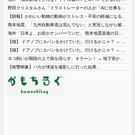
野田クリスタルさん「イラストレーターの人が『AIに仕事を奪われる』って言ってるけど、あなた達は"仕事を奪う側"じゃない？」
【朗報】かわいい動物の動画がストレス・不安の軽減になる可能性。英大学の研究で実証
熊本地震、「九州自動車道は混んでない」と実況しながら被災地へ向かう有名アナなどに批判殺到 全国紙記者「最新の状況をいち早く伝えることは報道機関としての責務」「情報を取り上げることには大きな意義がある」
海外「日本よ、お前がナンバーワンだ」 熊本地震直後の日本の対応のスピードに世界が衝撃
【猫】 ドアノブにカバンをかけていた。行けるかニャ？ → 猫はこうなります…
【猫】 ドアノブにカバンをかけていた。行けるかニャ？ → 猫はこうなります…
ネコ飼いが階段の上で袋を揺らす。キラ〜ン！ → 地下室からヤツが現れる…
【衝撃映像】バカが津波を撮影しに行った結果…