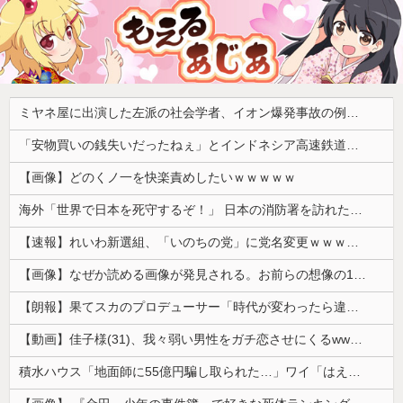
ミヤネ屋に出演した左派の社会学者、イオン爆発事故の例のテナントに理解を示して……
「安物買いの銭失いだったねぇ」とインドネシア高速鉄道の最終処分に日本側騒然、国家予算は使わないというと何が財源なんだ？
【画像】どのくノ一を快楽責めしたいｗｗｗｗｗ
海外「世界で日本を死守するぞ！」 日本の消防署を訪れたちびっ子集団が世界をメロメロに
【速報】れいわ新選組、「いのちの党」に党名変更ｗｗｗｗｗｗ
【画像】なぜか読める画像が発見される。お前らの想像の10倍読めるｗｗｗｗ
【朗報】果てスカのプロデューサー「時代が変わったら違う評価もされるんじゃないか」
【動画】佳子様(31)、我々弱い男性をガチ恋させにくるwwwwwww 【Pickup05164714】
積水ハウス「地面師に55億円騙し取られた…」ワイ「はえーかわいそう…会社滅茶苦茶やろなぁ」→