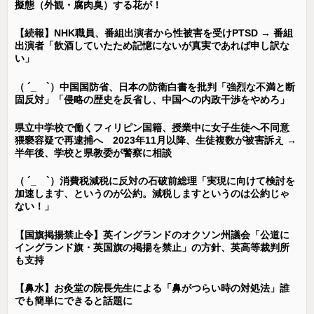
擬態（外観・腐肉臭）する花が！
【続報】NHK職員、番組出演者から性被害を受けPTSD → 番組
出演者「飲酒していたため記憶にないが真実であれば申し訳な
い」
（ ´_ゝ`）中国国防省、日本の防衛白書を批判「強烈な不満と断
固反対」「侵略の歴史を反省し、中国への内政干渉をやめろ」
県立中学校で働くフィリピン国籍、授業中に女子生徒へ不同意
猥褻容疑で再逮捕へ 2023年11月以降、生徒複数が被害訴え →
半年後、学校と県教委が警察に相談
（ ´_ゝ`）消費税減税に反対の石破前総理「実現に向けて検討を
加速します、というのが公約。減税しますというのは公約じゃ
ない！」
【国旗掲揚禁止令】英イングランドのオクソン州議会「公道に
イングランド旗・英国旗の掲揚を禁止」の方針、英高等裁判所
も支持
【鼻水】お灸堂の院長先生による「鼻がつらい時の対処法」誰
でも簡単にできると話題に