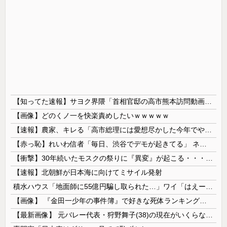
【知ってた速報】サヨク界隈「首相官邸の高市熊本訪問動画にBGMが付いてる！災害利用ガー！」→産経「安倍岸田石破時代も同様。当時は批判なかった」（...
【画像】どのくノ一を快楽責めしたいｗｗｗｗｗ
【速報】農家、キレる「高市総理には愛想尽かした今年でやめるぞ」コメ売値は生産原価の半分以下、肥料代や燃料代は高騰
【赤っ恥】れいわ信者「毎日、渋谷でデモが起きてる」 ネット「参加者の少なさを隠すために通行人に混じってるのリプ欄でバラされてて草」
【衝撃】30年続いたモスクの祭りに『異変』が起こる・・・・・
【速報】北朝鮮が日本海に向けてミサイル発射
積水ハウス「地面師に55億円騙し取られた…」ワイ「はえーかわいそう…会社滅茶苦茶やろなぁ」→
【画像】 『金田一少年の事件簿』で好きな死体ランキング１位がこちら！
【最新画像】 元バレー代表・狩野舞子(38)の現在がいくらなんでも即ハボすぎる！