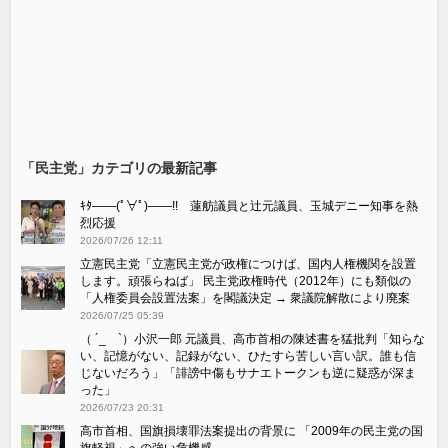
「民主党」カテゴリの最新記事
ｷﾀ――(ﾟ∀ﾟ)――!! 蓮舫議員と辻元議員、玉城デニー知事を熱
烈応援
2026/07/26 12:11
立憲民主党「立憲民主党が政権につけば、国内人権機関を設置
します。頑張らねば」 民主党政権時代（2012年）にも類似の
「人権委員会設置法案」を閣議決定 → 衆議院解散により廃案
2026/07/25 05:39
（ ´_ゝ`）小沢一郎 元議員、高市首相の陳述書を猛批判「知らな
い、記憶がない、記録がない、ひたすら苦しい言い訳。誰も信
じないだろう」「誹謗中傷もサナエトークンも逆に疑惑が深ま
った」
2026/07/23 20:31
高市首相、国旗損壊罪法案提出の背景に 「2009年の民主党の国
旗軽視」への強い危機感