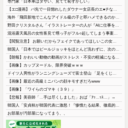
専門家「日本車はダサい、見てて恥ずかしい」
【エ□漫画】 バ先で一目惚れしたダウナー女店長のエ●チなサービスで給料0円…！弱点チクビ責めでイカせまくってわからせる…！
海外「飛田新地でこんなアイドル級の子と即ハメできるのかよ」⇒ 晒された無修正動画がコチラ
野田クリスタルさん「イラストレーターの人が『AIに仕事を奪われる』って言ってるけど、あなた達は"仕事を奪う側"じゃない？」
混浴露天風呂の女性客見て甥っ子がフル○起してしまう事案が発生 part4
【閲覧注意】 お願いだからフェイクであってほしいこの女児の動画、本物だった…
韓国人「日本ではビールジョッキをほとんど洗わずに、次の客に出すんだ！ これが証拠の映像だ!!」……あー、なるほどですねー。韓国には「アレ」がないんだ？
【朗報】かわいい動物の動画がストレス・不安の軽減になる可能性。英大学の研究で実証
【画像】カップヌードル、限界突破ｗｗｗ
ドイツ人男性がランニングシューズで富士登山 「足をくじいて動けない」
【画像】最近の高級ミニバンの顔キモすぎだろwww
【画像】「ワイらのゴマキ（３９）」
【悲報】美容師「…手は尽くしました」おば「ｱｯ…ｯｽ…」→
韓国人「安貞桓が韓国代表に激怒！『惨憺たる結果、徹底的な刷新が必要だ』と監督や協会を痛烈批判」
お部屋が汚部屋になってまう、、