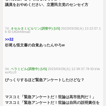
議員をおやめください、立憲民主党のセンセイ方
74:
オセルタミビルリン(調整中) [US]
2023/03/28(火) 13:22:07.1
6 ID:UtGhh8ma0
>>32
杉尾も怪文書の自覚あったんやろw
34:
ペラミビル(調整中) [US]
2023/03/28(火) 12:38:37.78 ID:kVe
soXLL0
びっくりするほど緊急アンケートしたけどな？
マスコミ「緊急アンケートだ！世論は高市批判だ！」
マスコミ「緊急アンケートだ！世論は自民の説明責任を