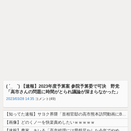
( ´_ゝ`) 【速報】2023年度予算案 参院予算委で可決 野党
「高市さんの問題に時間がとられ議論が深まらなかった」
2023/03/28 14:35
コメント(49)
【知ってた速報】サヨク界隈「首相官邸の高市熊本訪問動画にBGMが付いて...
【画像】どのくノ一を快楽責めしたいｗｗｗｗｗ
【速報】農家、キレる「高市総理には愛想尽かした今年でやめるぞ」コメ売値...