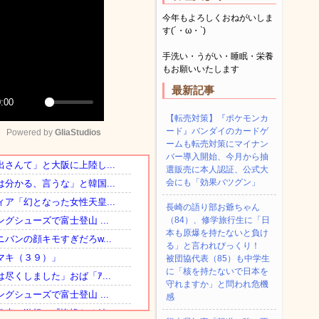
今年もよろしくおねがいしま
す(´・ω・`)
手洗い・うがい・睡眠・栄養
もお願いいたします
最新記事
:00
Mute
【転売対策】『ポケモンカ
ード』バンダイのカードゲ
Powered by 
GliaStudios
ームも転売対策にマイナン
バー導入開始、今月から抽
選販売に本人認証、公式大
会にも「効果バツグン」
長崎の語り部お爺ちゃん
（84）、修学旅行生に「日
本も原爆を持たないと負け
る」と言われびっくり！
被団協代表（85）も中学生
に「核を持たないで日本を
守れますか」と問われ危機
感