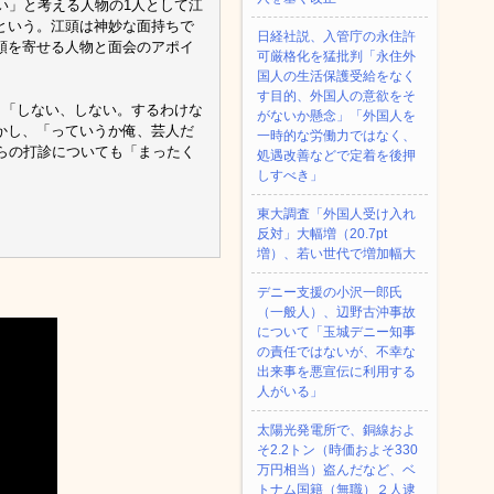
い」と考える人物の1人として江
という。江頭は神妙な面持ちで
日経社説、入管庁の永住許
頼を寄せる人物と面会のアポイ
可厳格化を猛批判「永住外
国人の生活保護受給をなく
す目的、外国人の意欲をそ
、「しない、しない。するわけな
がないか懸念」「外国人を
かし、「っていうか俺、芸人だ
一時的な労働力ではなく、
らの打診についても「まったく
処遇改善などで定着を後押
しすべき」
東大調査「外国人受け入れ
反対」大幅増（20.7pt
増）、若い世代で増加幅大
デニー支援の小沢一郎氏
（一般人）、辺野古沖事故
について「玉城デニー知事
の責任ではないが、不幸な
出来事を悪宣伝に利用する
人がいる」
太陽光発電所で、銅線およ
そ2.2トン（時価およそ330
万円相当）盗んだなど、ベ
トナム国籍（無職）２人逮