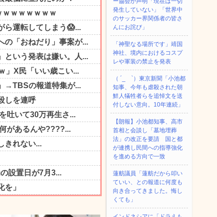
ー協会が声明「現在は一切
発生していない」「世界中
のサッカー界関係者の皆さ
んにお詫び」
「神聖なる場所です」靖国
神社、境内におけるコスプ
レや軍装の禁止を発表
（ ´_ゝ`）東京新聞「小池都
知事、今年も虐殺された朝
鮮人犠牲者らを追悼文を送
付しない意向。10年連続」
【朗報】小池都知事、高市
首相と会談し「墓地埋葬
法」の改正を要請 国と都
が連携し民間への指導強化
を進める方向で一致
蓮舫議員「蓮舫だから叩い
ていい、との報道に何度も
向き合ってきました。悔し
くても」
インドネシアに「ドラえも