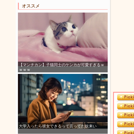
オススメ
【マンチカン】子猫同士のケンカが可愛すぎるｗ
ｗｗｗ
大学入ったら彼女できるって言ってた奴来い