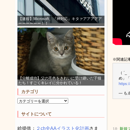
【速報】Microsoft、『神対応』キタァアアアアア
ーーーーーー！！
※関連記
（ ´
め」「
【分離成功】父の毛色をきれいに受け継いだ子猫
たち！すごくキレイに分かれている！
https:
カテゴリ
— もえ
サイトについて
絵提供：
２ch全AAイラスト化計画
さま
18:
新規