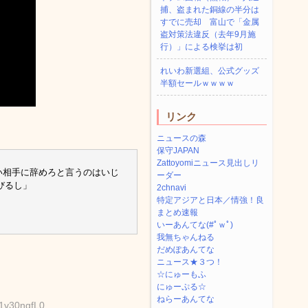
捕、盗まれた銅線の半分は
すでに売却 富山で「金属
盗対策法違反（去年9月施
行）」による検挙は初
れいわ新選組、公式グッズ
半額セールｗｗｗｗ
リンク
ニュースの森
保守JAPAN
Zattoyomiニュース見出しリ
ない相手に辞めろと言うのはいじ
ーダー
びるし」
2chnavi
特定アジアと日本／情強！良
まとめ速報
いーあんてな(#ﾟｗﾟ)
我無ちゃんねる
だめぽあんてな
ニュース★３つ！
☆にゅーもふ
にゅーぷる☆
ねらーあんてな
:1v30ngfL0