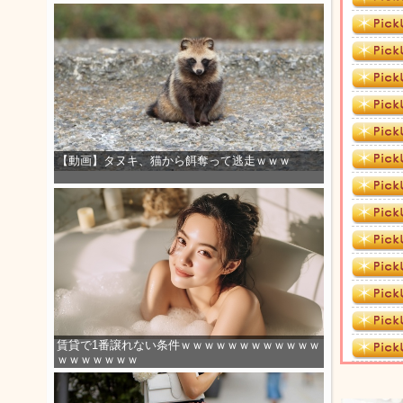
【動画】タヌキ、猫から餌奪って逃走ｗｗｗ
賃貸で1番譲れない条件ｗｗｗｗｗｗｗｗｗｗｗｗ
ｗｗｗｗｗｗｗ