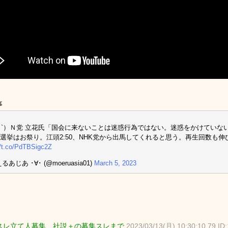
事
_ゝ`）Ｎ党 立花氏「国会に来ないことは迷惑行為ではない。迷惑をかけてい
選挙はお祭り。江頭2:50、NHK党から出馬してくれると思う。再生回数も伸
//t.co/PdTBSigc2Z
るあじあ ･∀･ (@moeruasia01)
March 5, 2023
スレ立て人募集 社説＋の募集スレまで
2023/03/13(月) 10:30:10.79 ID