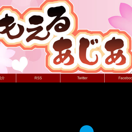
紹介
RSS
Twitter
Facebo