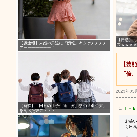
【愕然】元
【超速報】未婚の男達に『朗報』キタァアアアア
果ｗｗｗｗ
アーーーーーーー！！
【芸能
「俺、
2023年03
【衝撃】世田谷の小学生達、河川敷の『桑の実』
1:
ＴＨＥ
を食べた結果・・・・
お笑い
ら出馬