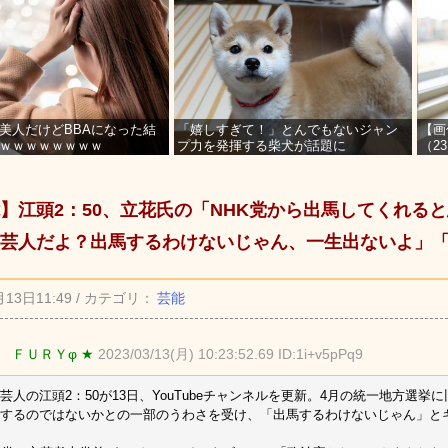
美人だけどBBAになった結
「嬉しすぎて！」とんでもないジャン
【画
ｗｗｗｗｗｗｗｗ
プ力を発揮する柴犬が話題に
（2
を募
】江頭2：50、立花氏の「NHK党から出馬してくれる
芸人だよ？出馬するわけないじゃん、一生出ないよ」
月13日11:49 / カテゴリ：
芸能
 ＦＵＲＹφ ★
2023/03/13(月) 10:23:52.69 ID:1i+v5pPq9
芸人の江頭2：50が13日、YouTubeチャンネルを更新。4月の統一地方選挙に
するのではないかとの一部のうわさを受け、「出馬するわけないじゃん」と