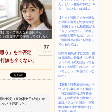
ん」という名前の市民が16
人、「のび太」は181人
【えｗ】韓国サッカー協会
が外国人審判を性接待疑惑
→ 韓国ネットに動揺広がる
「信じられない」「要求し
像】若くて美人な看護師さん
た外国人審判もおかしい」
3）汚部屋すぎて掃除してくれる人
「韓国以外の国にも要求し
集ｗｗｗ
ているのでは」
37
と思う」を全否定
コメント
社民党 福島みずほ党首、国
旗損壊罪に危機感「お子様
「打診も全くない」
ランチの日の丸は折っても
破っても処罰されない、 ど
うでしょう。本当にそうな
のか」
【重要】時事通信の分かり
づらい記事でネット混乱！
「特定技能2号に5年枠登
場」を移民拡大と勘違いし
旧NHK党（政治家女子48党）か
反対パブコメが殺到 ※実
キッパリ否定した。
際は3年で永住申請できた
穴を塞ぐ改正