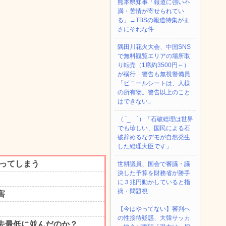
熊本県知事「報道に強い不
満・苦情が寄せられてい
る」→TBSの報道特集がま
さにそれな件
隅田川花火大会、中国SNS
で無料観覧エリアの場所取
り転売（1席約3500円～）
が横行 警告も無視警備員
「ビニールシートは、人様
の所有物。警告以上のこと
はできない」
（ ´_ゝ`）「石破総理は世界
でも珍しい、国民による石
破辞めるなデモが自然発生
した総理大臣です」
世耕議員、国会で審議・議
決した予算を財務省が勝手
に３兆円動かしていると指
摘・問題視
【今はやってない】審判へ
の性接待疑惑、大韓サッカ