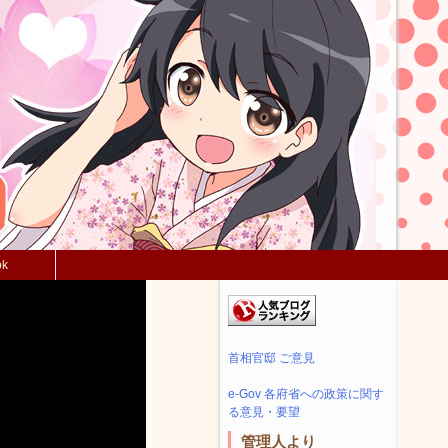
ok
首相官邸 ご意見
e-Gov 各府省への政策に関す
る意見・要望
管理人より