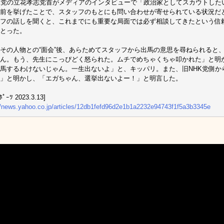
K党の立花孝志党首がメディアのインタビューで「政治家としてスカウトした
前を挙げたことで、スタッフのもとにも問い合わせが寄せられている状況だ
フの話しを聞くと、これまでにも重要な局面では必ず相談してきたという信
とった。
その人物との“面会”後、あらためてスタッフから出馬の意思を尋ねられると
ん。もう、先生にこっぴどく怒られた。ムチでめちゃくちゃ叩かれた」と明
馬するわけないじゃん。一生出ないよ」と、キッパリ。また、旧NHK党側か
」と明かし、「エガちゃん、選挙出ないよー！」と明言した。
ﾟｰﾂ 2023.3.13]
//news.yahoo.co.jp/articles/12db1fefd96d2e1b1a2232e94743f1f5a3b3345e