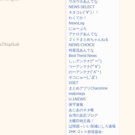
ウホウホあんてな
NEWS SELECT
キタコレ(ﾟ∀ﾟ)！！
わくてか！
NewsLog
にゅーぷろ
アナログあんてな
２ｃｈまとめちゃんねる
ds7XcpGu0
NEWS CHOICE
特亜流あんてな
Best Trend News
しぃアンテナ(*ﾟーﾟ)
つーアンテナ(*ﾟ∀ﾟ)
のーアンテナ(ﾟAﾟ* )
ギコにゅー(,,ﾟДﾟ)
2GET
まとめアプリChaconne
matomeja
U-1NEWS
保守速報
あじあのネタ帳
台湾の反応ブログ
大艦巨砲主義！
ば韓国～いい加減にしろ速報
2HK -2ｃｈ放送協会-