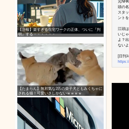
元NH
頭の名
スタッ
ントを
江頭は
【悲報】楽すぎる在宅ワークの正体、ついに『判
いじゃ
明』する・・・・・・
よ？出
ないよ
[日刊ｽﾎ
https:
【たまらん】無邪気な2匹の柴子犬ともみくちゃに
される猫！可愛いさしかないｗｗｗｗ