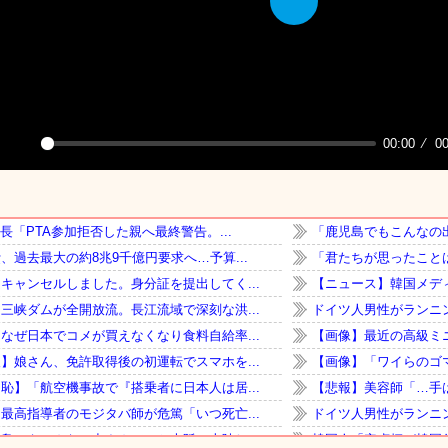
Play
00:00
00
Play