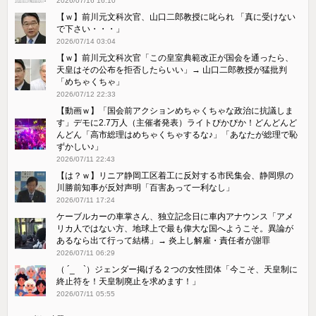
2026/07/16 16:10
【ｗ】前川元文科次官、山口二郎教授に叱られ 「真に受けない
で下さい・・・」
2026/07/14 03:04
【ｗ】前川元文科次官「この皇室典範改正が国会を通ったら、
天皇はその公布を拒否したらいい」→ 山口二郎教授が猛批判
「めちゃくちゃ」
2026/07/12 22:33
【動画ｗ】「国会前アクションめちゃくちゃな政治に抗議しま
す」デモに2.7万人（主催者発表）ライトぴかぴか！どんどんど
んどん「高市総理はめちゃくちゃするな♪」「あなたが総理で恥
ずかしい♪」
2026/07/11 22:43
【は？ｗ】リニア静岡工区着工に反対する市民集会、静岡県の
川勝前知事が反対声明「百害あって一利なし」
2026/07/11 17:24
ケーブルカーの車掌さん、独立記念日に車内アナウンス「アメ
リカ人ではない方、地球上で最も偉大な国へようこそ。異論が
あるなら出て行って結構」→ 炎上し解雇・責任者が謝罪
2026/07/11 06:29
（ ´_ゝ`）ジェンダー掲げる２つの女性団体「今こそ、天皇制に
終止符を！天皇制廃止を求めます！」
2026/07/11 05:55