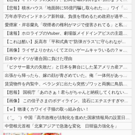
【悲報】積水ハウス「地面師に55億円騙し取られた…」ワイ「会社終わった...
万年赤字のインドネシア新幹線。負債を埋めるため政府が過半数の株式を引き...
愛煙家・岸谷蘭丸「喫煙者の権利がマジで侵害されてる」と私見 「いくら税...
【速報】ホロライブのVtuber、劇場版メイドインアビスの主題歌決定w...
【これは酷い】反高市「平和式典で“防弾ガラス”に守られながらスピーチ。...
【画像】ライザよりかわいくてヱロいゲームキャラいるの？ｗｗｗｗｗ
日本やドイツが連合国に負けた理由
「ピクサー最大の失敗だ」と日本を舞台にした某アメリカ産アニメが話題に、...
出張から帰ったら、嫁の顔が青ざめていた。俺「一体何があったんだ？」嫁「...
賃貸物件を内覧中、ベランダに出たら突然ゾワッと両腕に鳥肌が出た。「やっ...
【怒報】 国税庁「あのさぁ！君らがちゃんと納税してくれないとこうなっち...
【画像】 この佳子さまのボディライン、流石にエチエチすぎやろ！
【ｗ】物凄くカワイイ子猫の取っ組み合い！
（ ´_ゝ`）中国「高市政権が法制化を進めた国家情報局の設置日が7月3...
中曽根元首相「北東アジアで急激な変化 日韓協力強化を」