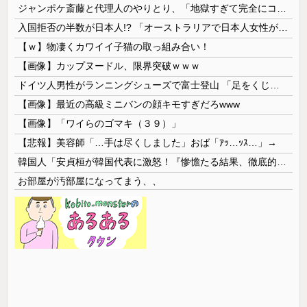
ジャンポケ斎藤と代理人のやりとり、「地獄すぎて完全にコントになってる……」と衝撃を受ける人が続出中
入国拒否の半数が日本人!? 「オーストラリアで日本人女性が売春」
【ｗ】物凄くカワイイ子猫の取っ組み合い！
【画像】カップヌードル、限界突破ｗｗｗ
ドイツ人男性がランニングシューズで富士登山 「足をくじいて動けない」
【画像】最近の高級ミニバンの顔キモすぎだろwww
【画像】「ワイらのゴマキ（３９）」
【悲報】美容師「…手は尽くしました」おば「ｱｯ…ｯｽ…」→
韓国人「安貞桓が韓国代表に激怒！『惨憺たる結果、徹底的な刷新が必要だ』と監督や協会を痛烈批判」
お部屋が汚部屋になってまう、、