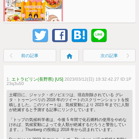
home
前の記事
次の記事
1:
エトラビリン(長野県) [US]
2023/03/12(日) 19:32:42.27 ID:1P
23q3u50
土曜日に、ジャック・ポソビエツは、現在削除されている グレ
タ・トゥーンベリの 2018 年のツイートのスクリーンショットを投
稿しました。このツイートは、気候変動により 2023 年までに人類
が絶滅すると予測する記事にリンクしています。
「トップの気候科学者は、今後 5 年間で化石燃料の使用をやめな
ければ、気候変動によって全人類が絶滅するだろうと警告してい
ます。」Thunberg の投稿は 2018 年から読まれています。