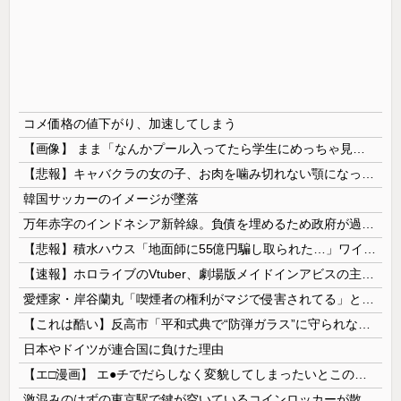
コメ価格の値下がり、加速してしまう
【画像】 まま「なんかプール入ってたら学生にめっちゃ見られたw」
【悲報】キャバクラの女の子、お肉を噛み切れない顎になってしまう・・・
韓国サッカーのイメージが墜落
万年赤字のインドネシア新幹線。負債を埋めるため政府が過半数の株式を引き受ける
【悲報】積水ハウス「地面師に55億円騙し取られた…」ワイ「会社終わったやろなぁ」→結果ｗｗｗｗ
【速報】ホロライブのVtuber、劇場版メイドインアビスの主題歌決定wwwwwwwwww
愛煙家・岸谷蘭丸「喫煙者の権利がマジで侵害されてる」と私見 「いくら税金を我々が払ってるんだと」
【これは酷い】反高市「平和式典で“防弾ガラス”に守られながらスピーチ。『高市出て行け』の声も。そういう人が日本の総理」→ツッコミ多数「石破さんの...
日本やドイツが連合国に負けた理由
【エ□漫画】 エ●チでだらしなく変貌してしまったいとこのお姉ちゃんにチン○ン搾り取られちゃうショタ君…！
激混みのはずの東京駅で鍵が空いているコインロッカーが散見、「ラッキー」と思って中を確認してみると……