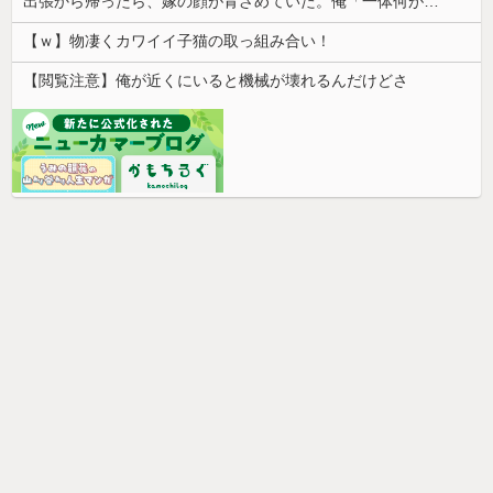
出張から帰ったら、嫁の顔が青ざめていた。俺「一体何があったんだ？」嫁「…」→子供たちに話を聞くと…
【ｗ】物凄くカワイイ子猫の取っ組み合い！
【閲覧注意】俺が近くにいると機械が壊れるんだけどさ