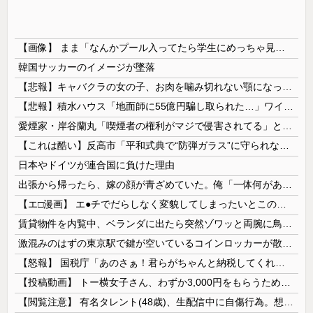
【画像】 まま「なんかプール入ってたら学生にめっちゃ見られたw」
韓国サッカーのイメージが墜落
【悲報】キャバクラの女の子、お肉を噛み切れない顎になってしまう・・・
【悲報】積水ハウス「地面師に55億円騙し取られた…」ワイ「会社終わったやろなぁ」→結果ｗｗｗｗ
愛煙家・岸谷蘭丸「喫煙者の権利がマジで侵害されてる」と私見 「いくら税金を我々が払ってるんだと」
【これは酷い】反高市「平和式典で“防弾ガラス”に守られながらスピーチ。『高市出て行け』の声も。そういう人が日本の総理」→ツッコミ多数「石破さんの...
日本やドイツが連合国に負けた理由
出張から帰ったら、嫁の顔が青ざめていた。俺「一体何があったんだ？」嫁「…」→子供たちに話を聞くと…
【エ□漫画】 エ●チでだらしなく変貌してしまったいとこのお姉ちゃんにチン○ン搾り取られちゃうショタ君…！
賃貸物件を内覧中、ベランダに出たら突然ゾワッと両腕に鳥肌が出た。「やっぱりこの部屋嫌だ」と思った瞬間、体が前にドンッと突き飛ばされて…
激混みのはずの東京駅で鍵が空いているコインロッカーが散見、「ラッキー」と思って中を確認してみると……
【怒報】 国税庁「あのさぁ！君らがちゃんと納税してくれないとこうなっちゃうけどどうする？！」←これw w w w w w w w
【投稿動画】 トー横女子さん、わずか3,000円をもらうために大人のチ●ポをしゃぶってしまう…
【閲覧注意】 有名タレント(48歳)、生配信中に自傷行為。想像の10倍エグくてファン全員トラウマに…