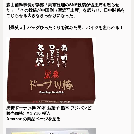
森山前幹事長が暴露「高市総理のSNS投稿が習主席を怒らせ
た」 「その投稿が中国側（習近平主席）を怒らせ、日中関係を
こじらせる大きなきっかけになった」
【爆笑ｗ】バッグひったくりを試みた男、バイクを盗られる！
黒糖ドーナツ棒 20本 お菓子 熊本 フジバンビ
販売価格: ￥1,710 税込
Amazonの商品ページを見る