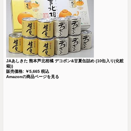
JAあしきた 熊本芦北柑橘 デコポン&甘夏缶詰め (10缶入り(化粧
箱))
販売価格: ￥5,665 税込
Amazonの商品ページを見る