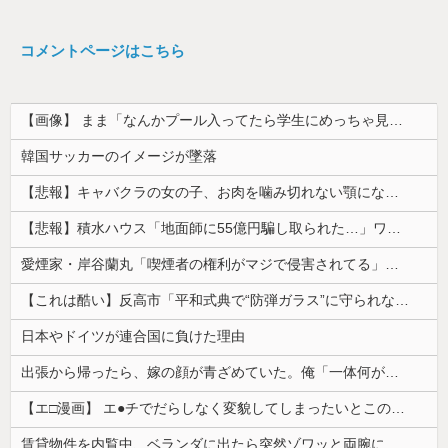
コメントページはこちら
【画像】 まま「なんかプール入ってたら学生にめっちゃ見られたw」
韓国サッカーのイメージが墜落
【悲報】キャバクラの女の子、お肉を噛み切れない顎になってしまう・・・
【悲報】積水ハウス「地面師に55億円騙し取られた…」ワイ「会社終わったやろなぁ」→結果ｗｗｗｗ
愛煙家・岸谷蘭丸「喫煙者の権利がマジで侵害されてる」と私見 「いくら税金を我々が払ってるんだと」
【これは酷い】反高市「平和式典で“防弾ガラス”に守られながらスピーチ。『高市出て行け』の声も。そういう人が日本の総理」→ツッコミ多数「石破さんの...
日本やドイツが連合国に負けた理由
出張から帰ったら、嫁の顔が青ざめていた。俺「一体何があったんだ？」嫁「…」→子供たちに話を聞くと…
【エ□漫画】 エ●チでだらしなく変貌してしまったいとこのお姉ちゃんにチン○ン搾り取られちゃうショタ君…！
賃貸物件を内覧中、ベランダに出たら突然ゾワッと両腕に鳥肌が出た。「やっぱりこの部屋嫌だ」と思った瞬間、体が前にドンッと突き飛ばされて…