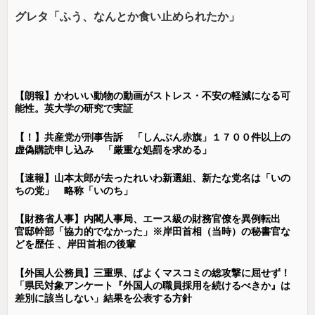
グレタ「ふう、なんとか食い止められたか」
【朗報】かわいい動物の動画がストレス・不安の軽減になる可
能性。英大学の研究で実証
【！】共産党が刑事告訴 「しんぶん赤旗」１７００件以上の
虚偽購読申し込み 「厳重な処罰を求める」
【速報】山本太郎が去ったれいわ新選組、新たな党名は「いの
ちの党」 略称「いのち」
【財務省人事】内閣人事局、エース級の財務官僚を異例転出
官邸幹部「協力的でなかった」※岸田首相（当時）の秘書官な
どを歴任 、岸田首相の後輩
【外国人公務員】三重県、ぱよくマスコミの総攻撃に屈せず！
「県民対象アンケート『外国人の職員採用を続けるべきか』は
差別に該当しない」結果を公表する方針