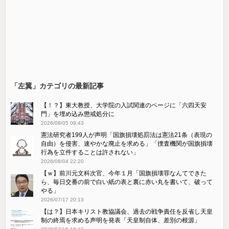
「左翼」カテゴリの最新記事
【！？】東大教授、大学院の入試関連のページに「六四天安
門」を埋め込み懲戒処分に
2026/08/05 09:43
憲法研究者199人が声明「国旗損壊処罰法は憲法21条（表現の
自由）を侵害、速やかな廃止を求める」「捜査機関が国旗損壊
行為を立件することは許されない」
2026/08/04 22:20
【ｗ】前川元文科次官、今年１月「国旗損壊罪なんてできた
ら、毎日交番の前で白い紙の表と裏に赤い丸を書いて、破って
やる」
2026/07/17 20:13
【は？】日本キリスト教協議会、過去の戦争責任を反省し天皇
制の終焉を求める声明を発表「天皇制自体、差別の根源」