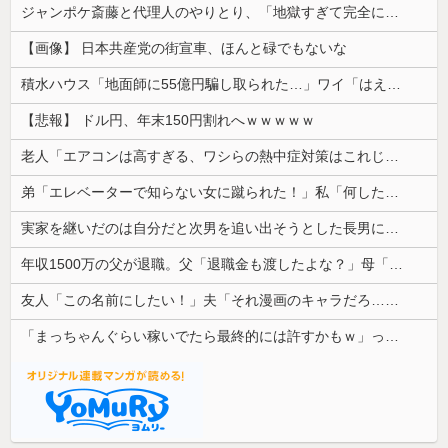
ジャンポケ斎藤と代理人のやりとり、「地獄すぎて完全にコントになってる……」と衝撃を受ける人が続出中
【画像】 日本共産党の街宣車、ほんと碌でもないな
積水ハウス「地面師に55億円騙し取られた…」ワイ「はえーかわいそう…会社滅茶苦茶やろなぁ」
【悲報】 ドル円、年末150円割れへｗｗｗｗｗ
老人「エアコンは高すぎる、ワシらの熱中症対策はこれじゃよ」
弟「エレベーターで知らない女に蹴られた！」私「何したの？」→事情を聞いた家族全員が「それは自業自得」と呆れてしまい…
実家を継いだのは自分だと次男を追い出そうとした長男に次男が「え、この家って継ぐほどの何かがあったの？」と返した。すると…
年収1500万の父が退職。父「退職金も渡したよな？」母「貯金なんてないよー」父「全部なくなったの！？」→予想外の返事に家族騒然となり…
友人「この名前にしたい！」夫「それ漫画のキャラだろ…」→子供の名付けを巡って夫婦が大揉めになり…
「まっちゃんぐらい稼いでたら最終的には許すかもｗ」って言ったら旦那が突然怒り出した。このまま情まで枯渇しそう