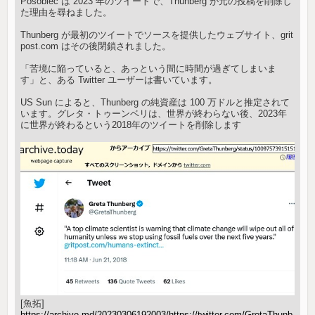
Posobiec は 2023 年のツイートで、Thunberg が元の投稿を削除し
た理由を尋ねました。
Thunberg が最初のツイートでソースを提供したウェブサイト、grit
post.com はその後閉鎖されました。
「苦境に陥っていると、あっという間に時間が過ぎてしまいま
す」と、ある Twitter ユーザーは書いています。
US Sun によると、Thunberg の純資産は 100 万ドルと推定されて
います。グレタ・トゥーンベリは、世界が終わらない後、2023年
に世界が終わるという2018年のツイートを削除します
[魚拓]
https://archive.md/20230306192003/https://twitter.com/GretaThunb