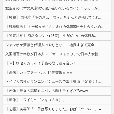
激混みのはずの東京駅で鍵が空いているコインロッカーが散見、「ラッキー」と思って中を確認してみると……
【怒報】 国税庁「あのさぁ！君らがちゃんと納税してくれないとこうなっちゃうけどどうする？！」←これw w w w w w w w
【投稿動画】 トー横女子さん、わずか3,000円をもらうために大人のチ●ポをしゃぶってしまう…
【閲覧注意】 有名タレント(48歳)、生配信中に自傷行為。想像の10倍エグくてファン全員トラウマに…
ジャンポケ斎藤と代理人のやりとり、「地獄すぎて完全にコントになってる……」と衝撃を受ける人が続出中
入国拒否の半数が日本人!? 「オーストラリアで日本人女性が売春」
【ｗ】物凄くカワイイ子猫の取っ組み合い！
【画像】カップヌードル、限界突破ｗｗｗ
ドイツ人男性がランニングシューズで富士登山 「足をくじいて動けない」
【画像】最近の高級ミニバンの顔キモすぎだろwww
【画像】「ワイらのゴマキ（３９）」
【悲報】美容師「…手は尽くしました」おば「ｱｯ…ｯｽ…」→