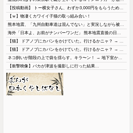
【投稿動画】 トー横女子さん、わずか3,000円をもらうために大人のチ●ポをしゃぶってしまう…
【ｗ】物凄くカワイイ子猫の取っ組み合い！
熊本地震、「九州自動車道は混んでない」と実況しながら被災地へ向かう有名アナなどに批判殺到 全国紙記者「最新の状況をいち早く伝えることは報道機関としての責務」「情報を取り上げることには大きな意義がある」
海外「日本よ、お前がナンバーワンだ」 熊本地震直後の日本の対応のスピードに世界が衝撃
【猫】 ドアノブにカバンをかけていた。行けるかニャ？ → 猫はこうなります…
【猫】 ドアノブにカバンをかけていた。行けるかニャ？ → 猫はこうなります…
ネコ飼いが階段の上で袋を揺らす。キラ〜ン！ → 地下室からヤツが現れる…
【衝撃映像】バカが津波を撮影しに行った結果…