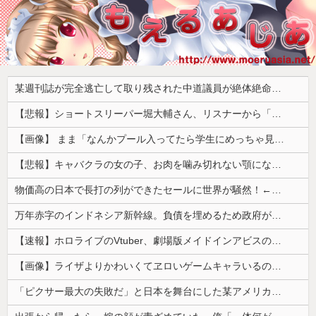
某週刊誌が完全逃亡して取り残された中道議員が絶体絶命の窮地、「今度は宏池会に矛先を向けたか……」と節操の無さに呆れる人が続出
【悲報】ショートスリーパー堀大輔さん、リスナーから「寝たほうがいい！」と言われてガチギレし炎上 → 高須幹也医師の医学的アドバイスに激昂 ｗｗｗｗｗｗｗｗｗ
【画像】 まま「なんかプール入ってたら学生にめっちゃ見られたw」
【悲報】キャバクラの女の子、お肉を噛み切れない顎になってしまう・・・
物価高の日本で長打の列ができたセールに世界が騒然！←「我が国でもやってくれ！」（海外の反応）
万年赤字のインドネシア新幹線。負債を埋めるため政府が過半数の株式を引き受ける
【速報】ホロライブのVtuber、劇場版メイドインアビスの主題歌決定wwwwwwwwww
【画像】ライザよりかわいくてヱロいゲームキャラいるの？ｗｗｗｗｗ
「ピクサー最大の失敗だ」と日本を舞台にした某アメリカ産アニメが話題に、日本と韓国の両方に失礼すぎるわ……