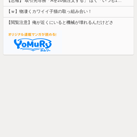
【悲報】 取引先専務「Aを20個注文する」 ぼく「いつも1～2個しか使わないけど本当に20であってる？」 取専「あってる」→結果『こう』なったんだが...
【ｗ】物凄くカワイイ子猫の取っ組み合い！
【閲覧注意】俺が近くにいると機械が壊れるんだけどさ