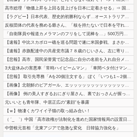
高市総理「物価上昇を上回る賃上げを日本に定着させる」⇒ 国家公務員月...
【ラグビー】日本代表、歴史的初勝利ならず…オーストラリアに逆転負け ８...
反核団体の代表を務める爺さん、「核を持たないで日本を守れますか」と中学...
「自衛隊員や報道カメラマンのフリをして泥棒を…」500万円分の預金通帳...
【速報】中比スカボロー礁を巡る問題で遂に米国参戦、まさかのこっち擁護で...
【速報】赤旗配達中の共産党市議７８歳のじいさん、左に寄りすぎたか車で民...
【悲報】高市、国民栄誉賞で記念品に自分の名前を入れ自分メインのPV撮影...
3大盆休みの害悪車「常時ハイビームマン」「車間ベタ付けマン」「法定速度...
【悲報】 取引先専務「Aを20個注文する」 ぼく「いつも1～2個しか使...
【画像】北朝鮮のビアガール、エッッッッッッッッッッッッッッッッッ！
【画像】 例の美人すぎるおにぎり屋さん、裏でおっさんが握っていたｗｗｗ...
元いいとも青年隊、中居正広の”素顔”を暴露
【ｗ】物凄くカワイイ子猫の取っ組み合い！
（ ´_ゝ`）中国「高市政権が法制化を進めた国家情報局の設置日が7月3...
中曽根元首相「北東アジアで急激な変化 日韓協力強化を」