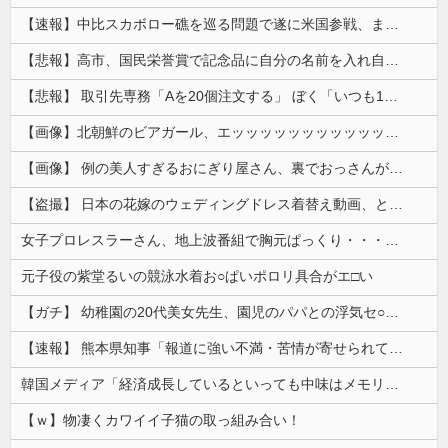
【速報】中比スカボロー礁を巡る問題で遂に米国参戦、まさかのこっち擁護であっち批判！！
【悲報】高市、国民栄誉賞で記念品に自分の名前を入れ自分メインのPV撮影して炎上中w w w w w w w w w
【悲報】 取引先専務「Aを20個注文する」 ぼく「いつも1～2個しか使わないけど本当に20であってる？」 取専「あってる」→結果『こう』なったんだが...
【画像】北朝鮮のビアガール、エッッッッッッッッッッッッッッッッッ！
【画像】 例の美人すぎるおにぎり屋さん、裏でおっさんが握っていたｗｗｗｗｗｗｗｗｗｗｗｗｗｗｗｗｗ
【盗撮】 日本の花嫁のウェディングドレス着替え動画、とんでもない神乳だと海外で話題に
女子プロレスラーさん、地上波番組で胸元ぱっくり・・・（※画像あり）
元子役の紫堂るいの競泳水着お○ぱいポロリ具合がエ□い
【ガチ】 幼稚園の20代美女先生、園児のパパとの浮気セ○クス動画が流出して終わる
【速報】 熊本県知事「報道に強い不満・苦情が寄せられている」→TBSの報道特集がまさにそれな件
韓国メディア「経済成長しているといっても中味はメモリ価格だけ。雇用増加見通しが半減してしまった」……韓国の内需不況は根強い状況っすね
【ｗ】物凄くカワイイ子猫の取っ組み合い！