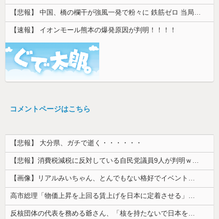
【悲報】 中国、橋の欄干が強風一発で粉々に 鉄筋ゼロ 当局「接着剤でくっつけただけ」「正常で、品質問題はない」
【速報】 イオンモール熊本の爆発原因が判明！！！！
コメントページはこちら
【悲報】 大分県、ガチで逝く・・・・・・
【悲報】消費税減税に反対している自民党議員9人が判明ｗｗｗｗｗｗ
【画像】リアルみいちゃん、とんでもない格好でイベント出演するwwwwwwwwww
高市総理「物価上昇を上回る賃上げを日本に定着させる」⇒ 国家公務員月給3.51％増へ
反核団体の代表を務める爺さん、「核を持たないで日本を守れますか」と中学生に詰問された結果……