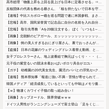
高市総理「物価上昇を上回る賃上げを日本に定着させる」⇒ 国家公務員月給3.51％増へ
反核団体の代表を務める爺さん、「核を持たないで日本を守れますか」と中学生に詰問された結果……
【速報】中比スカボロー礁を巡る問題で遂に米国参戦、まさかのこっち擁護であっち批判！！
【悲報】高市、国民栄誉賞で記念品に自分の名前を入れ自分メインのPV撮影して炎上中w w w w w w w w w
【悲報】 取引先専務「Aを20個注文する」 ぼく「いつも1～2個しか使わないけど本当に20であってる？」 取専「あってる」→結果『こう』なったんだが...
【画像】北朝鮮のビアガール、エッッッッッッッッッッッッッッッッッ！
【画像】 例の美人すぎるおにぎり屋さん、裏でおっさんが握っていたｗｗｗｗｗｗｗｗｗｗｗｗｗｗｗｗｗ
【盗撮】 日本の花嫁のウェディングドレス着替え動画、とんでもない神乳だと海外で話題に
女子プロレスラーさん、地上波番組で胸元ぱっくり・・・（※画像あり）
元子役の紫堂るいの競泳水着お○ぱいポロリ具合がエ□い
【ガチ】 幼稚園の20代美女先生、園児のパパとの浮気セ○クス動画が流出して終わる
【速報】 熊本県知事「報道に強い不満・苦情が寄せられている」→TBSの報道特集がまさにそれな件
韓国メディア「経済成長しているといっても中味はメモリ価格だけ。雇用増加見通しが半減してしまった」……韓国の内需不況は根強い状況っすね
【ｗ】物凄くカワイイ子猫の取っ組み合い！
【画像】カップヌードル、限界突破ｗｗｗ
ドイツ人男性がランニングシューズで富士登山 「足をくじいて動けない」