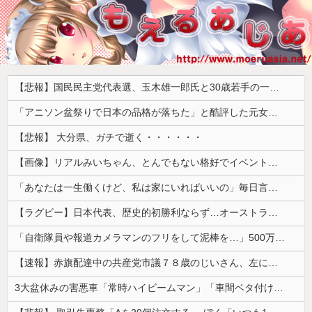
【悲報】国民民主党代表選、玉木雄一郎氏と30歳若手の一騎打ちへ → 榛葉幹事長の不出馬にネットで疑問噴出 ｗｗｗｗｗｗｗｗｗｗｗｗｗｗｗ
「アニソン盆祭りで日本の品格が落ちた」と酷評した元女優、「あんたが品格を語るのかよ！」と総ツッコミを食らってしまい……
【悲報】 大分県、ガチで逝く・・・・・・
【画像】リアルみいちゃん、とんでもない格好でイベント出演するwwwwwwwwww
「あなたは一生働くけど、私は家にいればいいの」毎日言われた20歳がついに返した一言…
【ラグビー】日本代表、歴史的初勝利ならず…オーストラリアに逆転負け ８戦全敗
「自衛隊員や報道カメラマンのフリをして泥棒を…」500万円分の預金通帳を盗まれた高齢女性が明かす被害！
【速報】赤旗配達中の共産党市議７８歳のじいさん、左に寄りすぎたか車で民家当て逃げ
3大盆休みの害悪車「常時ハイビームマン」「車間ベタ付けマン」「法定速度絶対遵守マン」