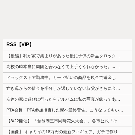
RSS【VIP】
【後編】我が家で集まりがあった後に子供の新品クロックスが消えた。犯人のママがカバンに入れるのを見た人もいるのに相手旦那が「証拠は？」と認めない…...
高校の時本当に周囲と合わなくて上手くやれなかった。→飲み会で偶然同じ高校の人と出会った
ドラッグストア勤務中。カード払いの商品を現金で返金してほしいと言い張る女性客。断っても引き下がらず、その後まさかの展開に…
亡き母からの借金を半分しか返していない叔父がさらに金を貸してほしいと訪ねてきた。完済するまで貸せないと断ると…
友達の家に遊びに行ったらアルバムに私の写真が飾ってあった。しかも私が知らない写真
PTA会長「PTA参加拒否した親へ最終警告。こうなってもいい？」
【8/22開催】 「琵琶湖三市同時花火大会」、各市公式「そんな花火大会は存在しない」→ 高価チケットを購入した人達がSNS阿鼻叫喚
【画像】 キャミイの18万円の最新フィギュア、ガチで作り込みがエグすぎる