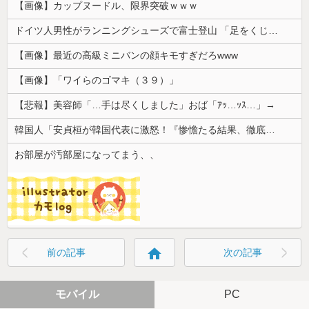
【画像】カップヌードル、限界突破ｗｗｗ
ドイツ人男性がランニングシューズで富士登山 「足をくじいて動けない」
【画像】最近の高級ミニバンの顔キモすぎだろwww
【画像】「ワイらのゴマキ（３９）」
【悲報】美容師「…手は尽くしました」おば「ｱｯ…ｯｽ…」→
韓国人「安貞桓が韓国代表に激怒！『惨憺たる結果、徹底的な刷新が必要だ』と監督や協会を痛烈批判」
お部屋が汚部屋になってまう、、
home
前の記事
次の記事
モバイル
PC