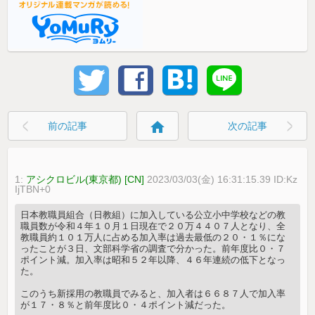
home
前の記事
次の記事
1:
アシクロビル(東京都) [CN]
2023/03/03(金) 16:31:15.39 ID:Kz
IjTBN+0
日本教職員組合（日教組）に加入している公立小中学校などの教
職員数が令和４年１０月１日現在で２０万４４０７人となり、全
教職員約１０１万人に占める加入率は過去最低の２０・１％にな
ったことが３日、文部科学省の調査で分かった。前年度比０・７
ポイント減。加入率は昭和５２年以降、４６年連続の低下となっ
た。
このうち新採用の教職員でみると、加入者は６６８７人で加入率
が１７・８％と前年度比０・４ポイント減だった。