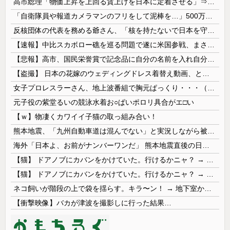
高市総理「物価上昇を上回る賃上げを日本に定着させる」⇒ 国家公務員月給3.51％増へ
「自衛隊員や報道カメラマンのフリをして泥棒を…」500万円分の預金通帳を盗まれた高齢女性が明かす被害！
反核団体の代表を務める爺さん、「核を持たないで日本を守れますか」と中学生に詰問された結果……
【速報】中比スカボロー礁を巡る問題で遂に米国参戦、まさかのこっち擁護であっち批判！！
【悲報】高市、国民栄誉賞で記念品に自分の名前を入れ自分メインのPV撮影して炎上中w w w w w w w w w
【盗撮】 日本の花嫁のウェディングドレス着替え動画、とんでもない神乳だと海外で話題に
女子プロレスラーさん、地上波番組で胸元ぱっくり・・・（※画像あり）
元子役の紫堂るいの競泳水着お○ぱいポロリ具合がエ□い
【ｗ】物凄くカワイイ子猫の取っ組み合い！
熊本地震、「九州自動車道は混んでない」と実況しながら被災地へ向かう有名アナなどに批判殺到 全国紙記者「最新の状況をいち早く伝えることは報道機関としての責務」「情報を取り上げることには大きな意義がある」
海外「日本よ、お前がナンバーワンだ」 熊本地震直後の日本の対応のスピードに世界が衝撃
【猫】 ドアノブにカバンをかけていた。行けるかニャ？ → 猫はこうなります…
【猫】 ドアノブにカバンをかけていた。行けるかニャ？ → 猫はこうなります…
ネコ飼いが階段の上で袋を揺らす。キラ〜ン！ → 地下室からヤツが現れる…
【衝撃映像】バカが津波を撮影しに行った結果…