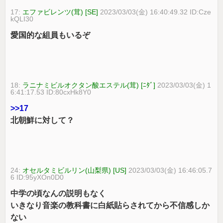
17:
エファビレンツ(茸) [SE]
2023/03/03(金) 16:40:49.32 ID:Cze
kQLI30
愛国的な組員もいるぞ
18:
ラニナミビルオクタン酸エステル(茸) [ﾆﾀﾞ]
2023/03/03(金) 1
6:41:17.53 ID:80cxHk8Y0
>>17
北朝鮮に対して？
24:
オセルタミビルリン(山梨県) [US]
2023/03/03(金) 16:46:05.7
6 ID:95yXOn0D0
中学の頃なんの説明もなく
いきなり音楽の教科書に白紙貼らされてから不信感しか
ない