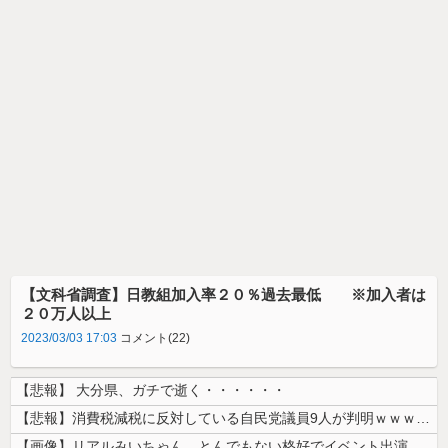
【文科省調査】日教組加入率２０％過去最低 ※加入者は
２０万人以上
2023/03/03 17:03
コメント(22)
【悲報】 大分県、ガチで逝く・・・・・・
【悲報】消費税減税に反対している自民党議員9人が判明ｗｗｗｗｗｗ
【画像】リアルみいちゃん、とんでもない格好でイベント出演するwwwww...