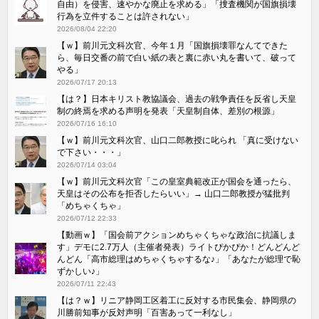
自由）を侵害、速やかな廃止を求める」「捜査機関が国旗損壊
行為を立件することは許されない」
2026/08/04 22:20
【ｗ】前川元文科次官、今年１月「国旗損壊罪なんてできた
ら、毎日交番の前で白い紙の表と裏に赤い丸を書いて、破って
やる」
2026/07/17 20:13
【は？】日本キリスト教協議会、過去の戦争責任を反省し天皇
制の終焉を求める声明を発表「天皇制自体、差別の根源」
2026/07/16 16:10
【ｗ】前川元文科次官、山口二郎教授に叱られ 「真に受けない
で下さい・・・」
2026/07/14 03:04
【ｗ】前川元文科次官「この皇室典範改正が国会を通ったら、
天皇はその公布を拒否したらいい」→ 山口二郎教授が猛批判
「めちゃくちゃ」
2026/07/12 22:33
【動画ｗ】「国会前アクションめちゃくちゃな政治に抗議しま
す」デモに2.7万人（主催者発表）ライトぴかぴか！どんどんど
んどん「高市総理はめちゃくちゃするな♪」「あなたが総理で恥
ずかしい♪」
2026/07/11 22:43
【は？ｗ】リニア静岡工区着工に反対する市民集会、静岡県の
川勝前知事が反対声明「百害あって一利なし」