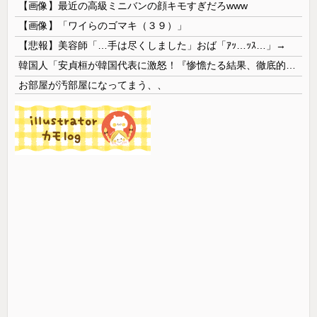
【画像】最近の高級ミニバンの顔キモすぎだろwww
【画像】「ワイらのゴマキ（３９）」
【悲報】美容師「…手は尽くしました」おば「ｱｯ…ｯｽ…」→
韓国人「安貞桓が韓国代表に激怒！『惨憺たる結果、徹底的な刷新が必要だ』と監督や協会を痛烈批判」
お部屋が汚部屋になってまう、、