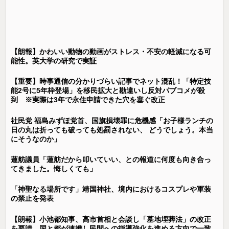
【朗報】かわいい動物の動画がストレス・不安の軽減になる可
能性。英大学の研究で実証
【重要】時事通信の分かりづらい記事でネット混乱！「特定技
能2号に5年枠登場」を移民拡大と勘違いし反対パブコメが殺
到 ※実際は3年で永住申請できた穴を塞ぐ改正
社民党 福島みずほ党首、国旗損壊罪に危機感「お子様ランチの
日の丸は折っても破っても処罰されない、 どうでしょう。本当
にそうなのか」
蓮舫議員「蓮舫だから叩いていい、との報道に何度も向き合っ
てきました。悔しくても」
「神聖なる場所です」靖国神社、境内におけるコスプレや軍装
の禁止を発表
【朗報】小池都知事、高市首相と会談し「墓地埋葬法」の改正
を要請 国と都が連携し民間への指導強化を進める方向で一致