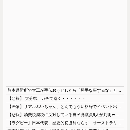
熊本避難所で大工が手伝おうとしたら「勝手な事するな」と行政側に止められた！との証言、内容があまりに胡散臭すぎた結果……
【悲報】 大分県、ガチで逝く・・・・・・
【画像】リアルみいちゃん、とんでもない格好でイベント出演するwwwwwwwwww
【悲報】消費税減税に反対している自民党議員9人が判明ｗｗｗｗｗｗ
【ラグビー】日本代表、歴史的初勝利ならず…オーストラリアに逆転負け ８戦全敗