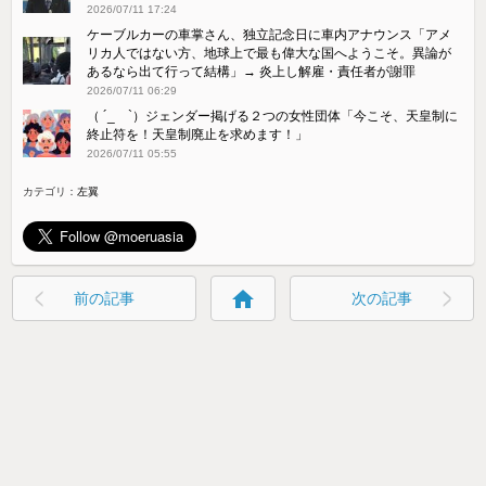
2026/07/11 17:24
ケーブルカーの車掌さん、独立記念日に車内アナウンス「アメ
リカ人ではない方、地球上で最も偉大な国へようこそ。異論が
あるなら出て行って結構」→ 炎上し解雇・責任者が謝罪
2026/07/11 06:29
（ ´_ゝ`）ジェンダー掲げる２つの女性団体「今こそ、天皇制に
終止符を！天皇制廃止を求めます！」
2026/07/11 05:55
カテゴリ：
左翼
home
前の記事
次の記事