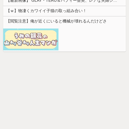
【最新画像】 GLAY・TERU＆パフィー亜美、レアな夫婦ショットを公開してしまう！
【ｗ】物凄くカワイイ子猫の取っ組み合い！
【閲覧注意】俺が近くにいると機械が壊れるんだけどさ