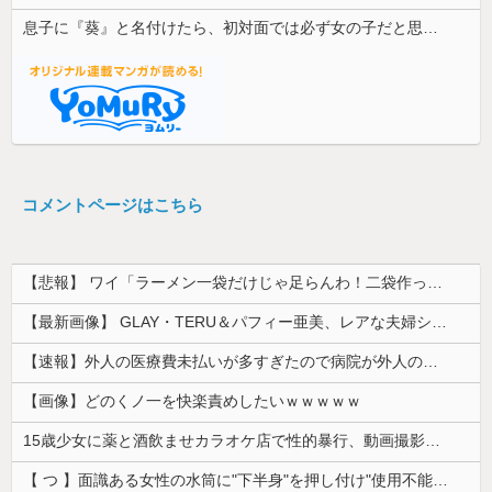
息子に『葵』と名付けたら、初対面では必ず女の子だと思われる。同じ名前でも避けられなかった勘違いとは…
コメントページはこちら
【悲報】 ワイ「ラーメン一袋だけじゃ足らんわ！二袋作ったろ！」→結果ｗｗｗ
【最新画像】 GLAY・TERU＆パフィー亜美、レアな夫婦ショットを公開してしまう！
【速報】外人の医療費未払いが多すぎたので病院が外人の治療を断るようになってしまう
【画像】どのくノ一を快楽責めしたいｗｗｗｗｗ
15歳少女に薬と酒飲ませカラオケ店で性的暴行、動画撮影 54歳無職を再逮捕 動画770本も見つかる
【 つ 】面識ある女性の水筒に"下半身"を押し付け"使用不能"にした疑い 66歳男を「器物損壊」容疑で逮捕 札幌市