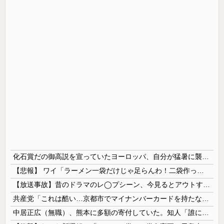
化石賞だの御高説を宣っていたヨーロッパ、自分が猛暑に襲われると為すすべべもなくダメージを受けてしまい……
【悲報】 ワイ「ラーメン一袋だけじゃ足らんわ！二袋作ったろ！」→結果ｗｗｗ
【放送事故】昔のドラマのレ◯プシーン、今見るとアウトすぎる・・・
共産党「これは酷い…京都市でマイナンバーカードを持たない29万人がポイント給付事業から排除された」
中居正広（無職）、熊本に多額の寄付していた。知人「誰にも知られなくてもいい、と公表してない」