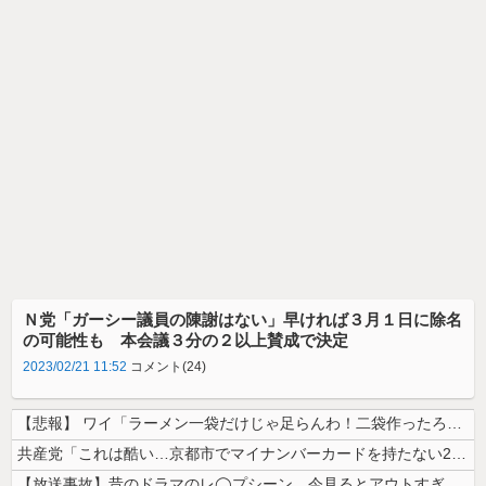
Ｎ党「ガーシー議員の陳謝はない」早ければ３月１日に除名
の可能性も 本会議３分の２以上賛成で決定
2023/02/21 11:52
コメント(24)
【悲報】 ワイ「ラーメン一袋だけじゃ足らんわ！二袋作ったろ！」→結果ｗ...
共産党「これは酷い…京都市でマイナンバーカードを持たない29万人がポイ...
【放送事故】昔のドラマのレ◯プシーン、今見るとアウトすぎる・・・