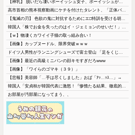
【神乳】 脱いだら凄いボーイッシュ女子、ボーイッシュがどうでも良くなる ”お○ぱい” がこちらｗｗｗｗｗ
高市首相の熊本視察動画にケチを付けたタレント、「正体バレバレよな」と黒電話の呼び方であっさりと……
【鬼滅の刃】 色欲の鬼に対抗するためにエ□特訓を受ける胡蝶しのぶ…！クールなしのぶが快楽に抗えず翻弄されちゃう…
韓国人「株でお金を失ったのはイ・ジェミョンのせいだ！」として支持率が右肩下がりに……まあ、本当にその側面があるので救えないんですが
【ｗ】物凄くカワイイ子猫の取っ組み合い！
【画像】カップヌードル、限界突破ｗｗｗ
ドイツ人男性がランニングシューズで富士登山 「足をくじいて動けない」
【画像】最近の高級ミニバンの顔キモすぎだろwww
【画像】「ワイらのゴマキ（３９）」
【悲報】美容師「…手は尽くしました」おば「ｱｯ…ｯｽ…」→
韓国人「安貞桓が韓国代表に激怒！『惨憺たる結果、徹底的な刷新が必要だ』と監督や協会を痛烈批判」
お部屋が汚部屋になってまう、、