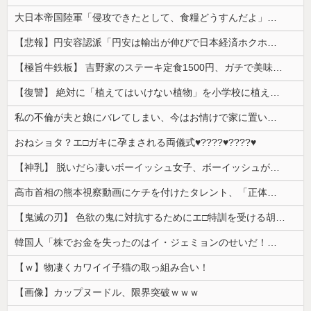
大日本帝国陸軍「侵攻できたとして、食糧どうすんだよ」大本営「現地調達」陸軍「え？」
【悲報】円安容認派「円安は輸出が伸びで日本経済ホクホク！」⇒ 世界に売る物が無さすぎて輸出額で韓国に惨敗・・・
【極旨牛鉄板】 吉野家のステーキ定食1500円、ガチで美味そうｗｗｗ
【復讐】 絶対に「植えてはいけない植物」を小学校に植えた→20年経って見に行くと…「！？」衝撃の光景が・・・
私の不倫が夫と娘にバレてしまい、今はお情けで家に置いてもらっている状態です。行為を娘に見られていたなんて全く気付きませんでした。娘の「汚...
おねショタ？エ□ガキに孕まされる両儀式♥️????♥️????♥️
【神乳】 脱いだら凄いボーイッシュ女子、ボーイッシュがどうでも良くなる ”お○ぱい” がこちらｗｗｗｗｗ
高市首相の熊本視察動画にケチを付けたタレント、「正体バレバレよな」と黒電話の呼び方であっさりと……
【鬼滅の刃】 色欲の鬼に対抗するためにエ□特訓を受ける胡蝶しのぶ…！クールなしのぶが快楽に抗えず翻弄されちゃう…
韓国人「株でお金を失ったのはイ・ジェミョンのせいだ！」として支持率が右肩下がりに……まあ、本当にその側面があるので救えないんですが
【ｗ】物凄くカワイイ子猫の取っ組み合い！
【画像】カップヌードル、限界突破ｗｗｗ