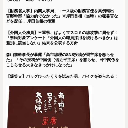
【財務省人事】内閣人事局、エース級の財務官僚を異例転出
官邸幹部「協力的でなかった」※岸田首相（当時）の秘書官な
どを歴任 、岸田首相の後輩
【外国人公務員】三重県、ぱよくマスコミの総攻撃に屈せず！
「県民対象アンケート『外国人の職員採用を続けるべきか』は
差別に該当しない」結果を公表する方針
森山前幹事長が暴露「高市総理のSNS投稿が習主席を怒らせ
た」 「その投稿が中国側（習近平主席）を怒らせ、日中関係を
こじらせる大きなきっかけになった」
【爆笑ｗ】バッグひったくりを試みた男、バイクを盗られる！