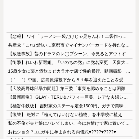
【悲報】 ワイ「ラーメン一袋だけじゃ足らんわ！二袋作ったろ！」→結果ｗｗｗ
共産党「これは酷い…京都市でマイナンバーカードを持たない29万人がポイント給付事業から排除された」
【放送事故】昔のドラマのレ◯プシーン、今見るとアウトすぎる・・・
【衝撃】れいわ新選組、「いのちの党」に党名変更 天畠大輔氏が共同代表へ
15歳少女に薬と酒飲ませカラオケ店で性的暴行、動画撮影 54歳無職を再逮捕 動画770本も見つかる
（ ´_ゝ`）中国、広島原爆投下から８１年を迎えたことを受け「日本は原爆被害者の立場で同情を買おうとするのを止めろ」
【広陵高野球部暴力問題】第三委「事実を認めることは困難」元部員「SNS開示請求開始」犯人として晒してた人達に損害賠償請求訴訟を起こす方針
【最新画像】 GLAY・TERU＆パフィー亜美、レアな夫婦ショットを公開してしまう！
【極旨牛鉄板】 吉野家のステーキ定食1500円、ガチで美味そうｗｗｗ
【復讐】 絶対に「植えてはいけない植物」を小学校に植えた→20年経って見に行くと…「！？」衝撃の光景が・・・
私の不倫が夫と娘にバレてしまい、今はお情けで家に置いてもらっている状態です。行為を娘に見られていたなんて全く気付きませんでした。娘の「汚...
おねショタ？エ□ガキに孕まされる両儀式♥️????♥️????♥️