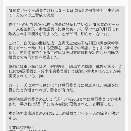
NHK党ガーシー議員早ければ３月１日に除名の可能性も 本会議
で３分の２以上賛成で決定
昨年7月の初当選から1度も国会に登院していないNHK党のガーシ
ー（東谷義和氏）参院議員（比例代表）が、早ければ3月1日にも
除名される可能性が高まったことが20日、明らかになった。
この日、自民党の世耕弘成、立憲民主党の田名部匡代両参院幹事
長はガーシー氏に対する懲罰を「議場での陳謝」とする方針で合
意し、懲罰委員でもある世耕氏は岸田文雄首相が出席した自民党
役員会でも同方針を報告した。
懲罰には重い順に除名、登院停止、議場での陳謝、戒告があり、2
1日の懲罰委員会（鈴木宗男委員長）で陳謝が採決されることが確
実視されている。(略
ガーシー氏に対する処分は再び懲罰委員会に付託され、陳謝を拒
否したと判断されれば、除名が有力だ。
参院議院運営委員の1人は「遅くとも28日までに懲罰委員会で採決
され、早ければ3月1日にも本会議が召集される」と明言した。
本会議で出席議員の3分の2以上の賛成でガーシー氏の除名が決定
する。
全文はﾘﾝｸ先へ