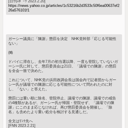
[日刊ｽﾎﾟｰﾂ 2023.2.20]
https://news.yahoo.co.jp/articles/1c53216b2d3533c50f6ea00637ef2
26a576101f1
ガーシー議員に「陳謝」懲罰を決定 NHK党幹部「応じる可能性
ない」
(略
ドバイに滞在し、去年7月の初当選以降、一度も登院していないガ
ーシー氏に対して、懲罰委員会は21日、「議場での陳謝」の懲罰
を全会一致で決めた。
これについて、NHK党の浜田政調会長は国会内で記者団からガー
シー氏が議場での陳謝に応じる可能性について問われたのに対
し、「ない」と答えた。
懲罰には重い順に除名、登院停止、議場での陳謝、議場での戒告
の4種類があるが、ガーシー氏が帰国・登院せず、「議場での陳
謝」にこのまま応じなければ、再び懲罰委員会を開催し、「除
名」も含めたより重い処分を検討する見通しだ。
全文はﾘﾝｸ先へ
[FNN 2023.2.21]