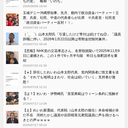
ちの党」 略称「いのち」
2026/08/06 19:44
玉城デニー沖縄県知事、先月、都内で政治資金パーティー！立
憲、共産、社民、中道の代表者らが出席 ※共産党・社民党
「政治資金パーティー反対！！」
2026/07/26 14:14
（ ´_ゝ`）山本太郎氏「引退したけど寄付は続けてね😉」「議員
辞職に伴い、2026年1月22日以降は寄附金控除対象外」
2026/07/22 09:49
【悲報】NHK党の立花孝志さん、名誉毀損疑いで2025年11月9
日に逮捕され、この１件で8ヶ月半勾留 昨日も保釈請求を棄
却
2026/07/22 01:58
【ｗ】辞任したれいわ山本太郎代表、党内関係者に怪文書を送
る「それでも地球はまわり、社会は続いていく」支持者が激
怒！
2026/07/19 12:22
【は？】れいわ・伊勢崎氏「皇室典範はウィーン条約に抵触す
る！」
2026/07/17 13:38
【え】れいわ新選組、代表戦（山本太郎の後任）本命候補が未
だ不在 河村たかし議員や吉田晴美元衆院議員に声を掛けるべ
きとの声ｗｗｗｗ
2026/07/17 09:24