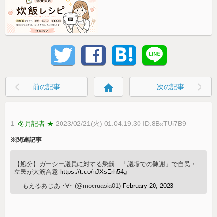
home
前の記事
次の記事
1:
冬月記者 ★
2023/02/21(火) 01:04:19.30 ID:8BxTUi7B9
※関連記事
【処分】ガーシー議員に対する懲罰 「議場での陳謝」で自民・
立民が大筋合意
https://t.co/nJXsErh54g
— もえるあじあ ･∀･ (@moeruasia01)
February 20, 2023