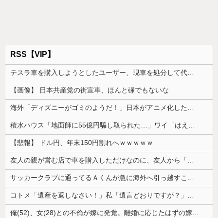
RSS【VIP】
テスラ車を購入しようとしたユーザー、現車を処分して代金を支払い、平日の納車日に予定を合わせた結果……
【画像】 日本共産党の街宣車、ほんと碌でもないな
海外「ディズニーがゴミのようだ！」日本がアニメ化した米人気SF作品に絶賛の声が殺到中
積水ハウス「地面師に55億円騙し取られた…」ワイ「はえーかわいそう…会社滅茶苦茶やろなぁ」
【悲報】 ドル円、年末150円割れへｗｗｗｗｗ
友人の親が営む店で車を購入しただけなのに、友人から「裏切った」と責められるようになった理由が理解できず…
サッカークラブに通ってるＡくんが急に海外へ引っ越すことに。一番仲良くしてた息子がショックを受けて...
コトメ「遺産を返しなさい！」私「遺言どおりですが？」→夫の遺産を巡る話し合いが思わぬ展開になって…
俺(52)、女(28)との不倫が嫁に発覚。離婚に応じたはずの嫁からエグすぎる攻撃が恐ろしすぎる