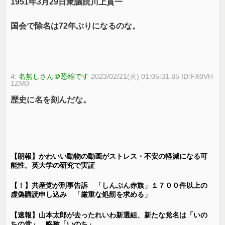
1951年3月29日衆議院川上貫一
国会で除名は72年ぶりになるのな。
4:
名無しさん＠恐縮です
2023/02/21(火) 01:05:31.85 ID:FX0VH
1ZM0
歴史に名を刻んだな。
【朗報】かわいい動物の動画がストレス・不安の軽減になる可
能性。英大学の研究で実証
【！】共産党が刑事告訴 「しんぶん赤旗」１７００件以上の
虚偽購読申し込み 「厳重な処罰を求める」
【速報】山本太郎が去ったれいわ新選組、新たな党名は「いの
ちの党」 略称「いのち」