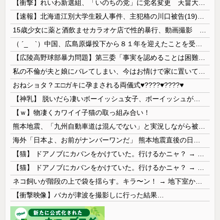
【衝撃】れいわ新選組、「いのちの党」に党名変更 天畠大輔氏が共同代表へ
【速報】北海道江別大学生殺人事件、主犯格の川口被告(19)に無期懲役の判決
15歳少女に薬と酒飲ませカラオケ店で性的暴行、動画撮影 54歳無職を再逮捕 動画770本も見つかる
（ ´_ゝ`）中国、広島原爆投下から８１年を迎えたことを受け「日本は原爆被害者の立場で同情を買おうとするのを止めろ」
【広陵高野球部暴力問題】第三委「事実を認めることは困難」元部員「SNS開示請求開始」犯人として晒してた人達に損害賠償請求訴訟を起こす方針
私の不倫が夫と娘にバレてしまい、今はお情けで家に置いてもらっている状態です。行為を娘に見られていたなんて全く気付きませんでした。娘の「汚...
おねショタ？エ□ガキに孕まされる両儀式♥️????♥️????♥️
【神乳】 脱いだら凄いボーイッシュ女子、ボーイッシュがどうでも良くなる ”お○ぱい” がこちらｗｗｗｗｗ
【ｗ】物凄くカワイイ子猫の取っ組み合い！
熊本地震、「九州自動車道は混んでない」と実況しながら被災地へ向かう有名アナなどに批判殺到 全国紙記者「最新の状況をいち早く伝えることは報道機関としての責務」「情報を取り上げることには大きな意義がある」
海外「日本よ、お前がナンバーワンだ」 熊本地震直後の日本の対応のスピードに世界が衝撃
【猫】 ドアノブにカバンをかけていた。行けるかニャ？ → 猫はこうなります…
【猫】 ドアノブにカバンをかけていた。行けるかニャ？ → 猫はこうなります…
ネコ飼いが階段の上で袋を揺らす。キラ〜ン！ → 地下室からヤツが現れる…
【衝撃映像】バカが津波を撮影しに行った結果…