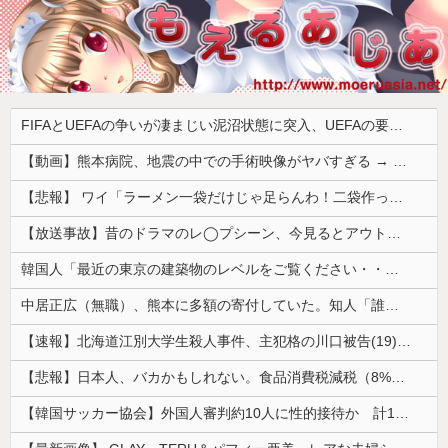
FIFAとUEFAの争いが凄まじい泥沼状態に突入、UEFAの要求を呑んだFIFAだったがUEFA側は強硬姿勢を崩さず……
【動画】熊本病院、地震の中での手術映像がヤバすぎる → 医療機器が飛び交う激震の中で患者を全身で庇う医師らの咄嗟の行動に世界中から絶賛の嵐
【悲報】 ワイ「ラーメン一袋だけじゃ足らんわ！二袋作ったろ！」→結果ｗｗｗ
【放送事故】昔のドラマのレ◯プシーン、今見るとアウトすぎる・・・
韓国人「最近の東京の建築物のレベルをご覧ください・・・」
中居正広（無職）、熊本に多額の寄付していた。知人「誰にも知られなくてもいい、と公表してない」
【速報】北海道江別大学生殺人事件、主犯格の川口被告(19)に無期懲役の判決
【悲報】日本人、バカかもしれない。食品消費税減税（8%→1%）に93.2%の国民が賛成してしまう
【韓国サッカー協会】外国人審判約10人に性的接待か 計1496回、約2億ウォン（約2200万円）