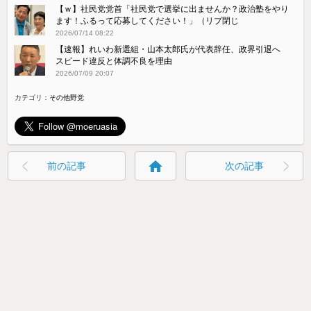
【ｗ】社民党党首「社民党で選挙に出ませんか？政治塾をやり
ます！ふるって応募してください！」（リプ閉じ
2026/07/14 08:22
【速報】れいわ新選組・山本太郎氏が代表辞任、政界引退へ
スピード違反と体調不良を理由
2026/07/09 20:07
カテゴリ：
その他野党
home
前の記事
次の記事