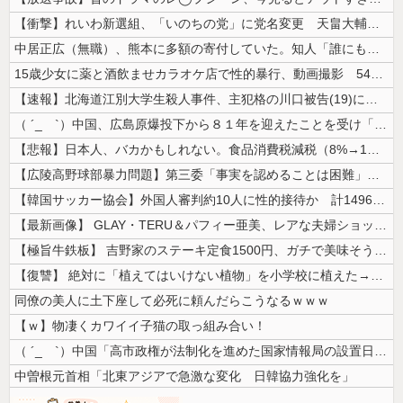
【衝撃】れいわ新選組、「いのちの党」に党名変更 天畠大輔氏が共同代表へ
中居正広（無職）、熊本に多額の寄付していた。知人「誰にも知られなくても...
15歳少女に薬と酒飲ませカラオケ店で性的暴行、動画撮影 54歳無職を再...
【速報】北海道江別大学生殺人事件、主犯格の川口被告(19)に無期懲役の...
（ ´_ゝ`）中国、広島原爆投下から８１年を迎えたことを受け「日本は原...
【悲報】日本人、バカかもしれない。食品消費税減税（8%→1%）に93....
【広陵高野球部暴力問題】第三委「事実を認めることは困難」元部員「SNS...
【韓国サッカー協会】外国人審判約10人に性的接待か 計1496回、約2...
【最新画像】 GLAY・TERU＆パフィー亜美、レアな夫婦ショットを公...
【極旨牛鉄板】 吉野家のステーキ定食1500円、ガチで美味そうｗｗｗ
【復讐】 絶対に「植えてはいけない植物」を小学校に植えた→20年経って...
同僚の美人に土下座して必死に頼んだらこうなるｗｗｗ
【ｗ】物凄くカワイイ子猫の取っ組み合い！
（ ´_ゝ`）中国「高市政権が法制化を進めた国家情報局の設置日が7月3...
中曽根元首相「北東アジアで急激な変化 日韓協力強化を」