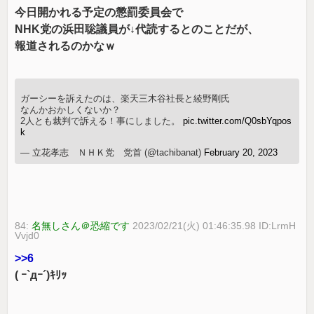
今日開かれる予定の懲罰委員会で
NHK党の浜田聡議員が↓代読するとのことだが、
報道されるのかなｗ
ガーシーを訴えたのは、楽天三木谷社長と綾野剛氏
なんかおかしくないか？
2人とも裁判で訴える！事にしました。
pic.twitter.com/Q0sbYqpos
k
— 立花孝志 ＮＨＫ党 党首 (@tachibanat)
February 20, 2023
84:
名無しさん＠恐縮です
2023/02/21(火) 01:46:35.98 ID:LrmH
Vvjd0
>>6
( ｰ`дｰ´)ｷﾘｯ