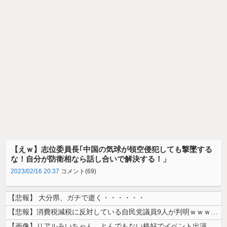
【えｗ】志位委員長｢中国の気球が領空侵犯しても撃墜する
な！自分が防衛相なら話し合いで解決する！」
2023/02/16 20:37
コメント(69)
【悲報】 大分県、ガチで逝く・・・・・・
【悲報】消費税減税に反対している自民党議員9人が判明ｗｗｗｗｗｗ
【画像】リアルみいちゃん、とんでもない格好でイベント出演するwwwww...