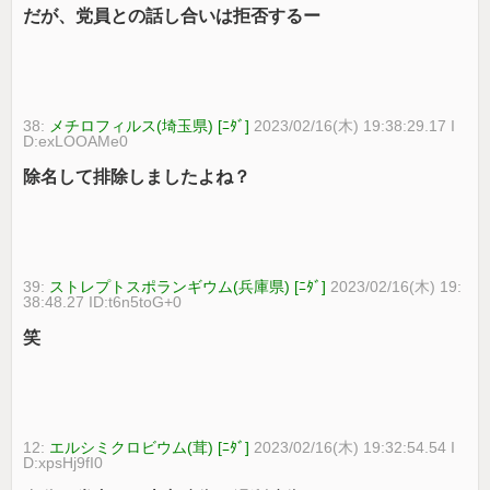
だが、党員との話し合いは拒否するー
38:
メチロフィルス(埼玉県) [ﾆﾀﾞ]
2023/02/16(木) 19:38:29.17 I
D:exLOOAMe0
除名して排除しましたよね？
39:
ストレプトスポランギウム(兵庫県) [ﾆﾀﾞ]
2023/02/16(木) 19:
38:48.27 ID:t6n5toG+0
笑
12:
エルシミクロビウム(茸) [ﾆﾀﾞ]
2023/02/16(木) 19:32:54.54 I
D:xpsHj9fI0