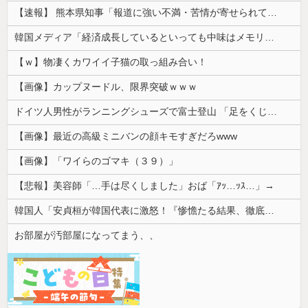
【速報】 熊本県知事「報道に強い不満・苦情が寄せられている」→TBSの報道特集がまさにそれな件
韓国メディア「経済成長しているといっても中味はメモリ価格だけ。雇用増加見通しが半減してしまった」……韓国の内需不況は根強い状況っすね
【ｗ】物凄くカワイイ子猫の取っ組み合い！
【画像】カップヌードル、限界突破ｗｗｗ
ドイツ人男性がランニングシューズで富士登山 「足をくじいて動けない」
【画像】最近の高級ミニバンの顔キモすぎだろwww
【画像】「ワイらのゴマキ（３９）」
【悲報】美容師「…手は尽くしました」おば「ｱｯ…ｯｽ…」→
韓国人「安貞桓が韓国代表に激怒！『惨憺たる結果、徹底的な刷新が必要だ』と監督や協会を痛烈批判」
お部屋が汚部屋になってまう、、