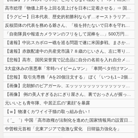
高市総理「物価上昇を上回る賃上げを日本に定着させる」⇒ 国家公務員月...
【ラグビー】日本代表、歴史的初勝利ならず…オーストラリアに逆転負け ８...
反核団体の代表を務める爺さん、「核を持たないで日本を守れますか」と中学...
「自衛隊員や報道カメラマンのフリをして泥棒を…」500万円分の預金通帳...
【速報】中比スカボロー礁を巡る問題で遂に米国参戦、まさかのこっち擁護で...
【速報】赤旗配達中の共産党市議７８歳のじいさん、左に寄りすぎたか車で民...
【悲報】高市、国民栄誉賞で記念品に自分の名前を入れ自分メインのPV撮影...
3大盆休みの害悪車「常時ハイビームマン」「車間ベタ付けマン」「法定速度...
【悲報】 取引先専務「Aを20個注文する」 ぼく「いつも1～2個しか使...
【画像】北朝鮮のビアガール、エッッッッッッッッッッッッッッッッッ！
【画像】 例の美人すぎるおにぎり屋さん、裏でおっさんが握っていたｗｗｗ...
元いいとも青年隊、中居正広の”素顔”を暴露
【ｗ】物凄くカワイイ子猫の取っ組み合い！
（ ´_ゝ`）中国「高市政権が法制化を進めた国家情報局の設置日が7月3...
中曽根元首相「北東アジアで急激な変化 日韓協力強化を」