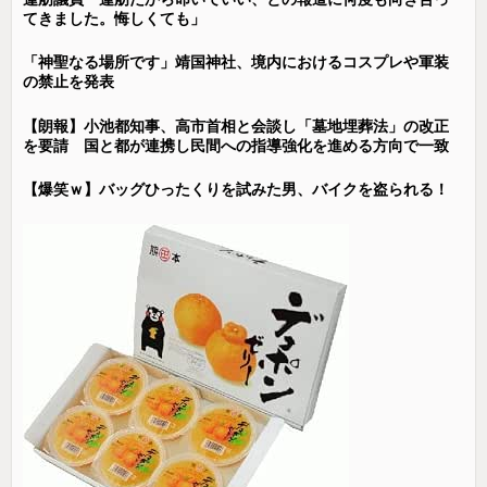
てきました。悔しくても」
「神聖なる場所です」靖国神社、境内におけるコスプレや軍装
の禁止を発表
【朗報】小池都知事、高市首相と会談し「墓地埋葬法」の改正
を要請 国と都が連携し民間への指導強化を進める方向で一致
【爆笑ｗ】バッグひったくりを試みた男、バイクを盗られる！