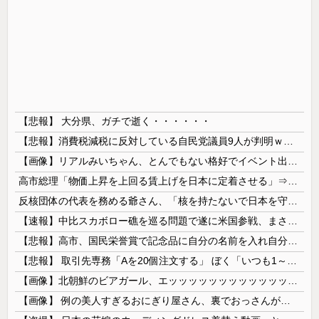
【悲報】 大分県、ガチで逝く・・・・・・
【悲報】消費税減税に反対している自民党議員9人が判明ｗｗｗｗｗｗ
【画像】リアルみいちゃん、とんでもない格好でイベント出演するwwwwwwwwww
高市総理「物価上昇を上回る賃上げを日本に定着させる」⇒ 国家公務員月給3.51％増へ
反核団体の代表を務める爺さん、「核を持たないで日本を守れますか」と中学生に詰問された結果……
【速報】中比スカボロー礁を巡る問題で遂に米国参戦、まさかのこっち擁護であっち批判！！
【悲報】高市、国民栄誉賞で記念品に自分の名前を入れ自分メインのPV撮影して炎上中w w w w w w w w w
【悲報】 取引先専務「Aを20個注文する」 ぼく「いつも1～2個しか使わないけど本当に20であってる？」 取専「あってる」→結果『こう』なったんだが...
【画像】北朝鮮のビアガール、エッッッッッッッッッッッッッッッッッ！
【画像】 例の美人すぎるおにぎり屋さん、裏でおっさんが握っていたｗｗｗｗｗｗｗｗｗｗｗｗｗｗｗｗｗ