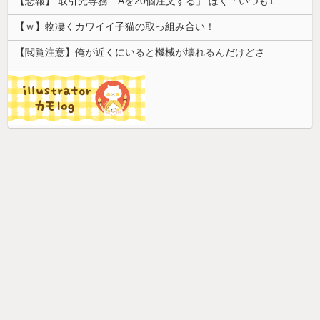
【悲報】 取引先専務「Aを20個注文する」 ぼく「いつも1～2個しか使わないけど本当に20であってる？」 取専「あってる」→結果『こう』なったんだが...
【ｗ】物凄くカワイイ子猫の取っ組み合い！
【閲覧注意】俺が近くにいると機械が壊れるんだけどさ