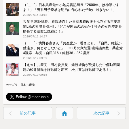
（ ´_ゝ`）日本共産党の小池晃書記局長「2600年、は神話です
よ！」「​男系男子継承は明治に作られた伝統に過ぎない！」
2026/07/15 23:18
共産党 志位議長、衆院通過した皇室典範改正を批判する主要新
聞5紙の社説を引用し「どこが国民の総意か？社会の女性差別を
助長する法案は廃案に！」
2026/07/12 14:27
（ ´_ゝ`）境野春彦さん「共産党が一番まとも」「自民、維新が
酷過ぎ。何とかしないと」 ※2月の衆院選 獲得議席数 共産党
4議席 与党（自民316＋維新36）352議席
2026/07/12 09:59
【えｗ】共産党・田村委員長、経歴虚偽が発覚した中傷動画問
題の松井健氏を詐欺師と断言「松井某は詐欺師である！」
2026/07/10 09:15
カテゴリ：
日本共産党
home
前の記事
次の記事