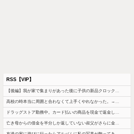
RSS【VIP】
【後編】我が家で集まりがあった後に子供の新品クロックスが消えた。犯人のママがカバンに入れるのを見た人もいるのに相手旦那が「証拠は？」と認めない…...
高校の時本当に周囲と合わなくて上手くやれなかった。→飲み会で偶然同じ高校の人と出会った
ドラッグストア勤務中。カード払いの商品を現金で返金してほしいと言い張る女性客。断っても引き下がらず、その後まさかの展開に…
亡き母からの借金を半分しか返していない叔父がさらに金を貸してほしいと訪ねてきた。完済するまで貸せないと断ると…
友達の家に遊びに行ったらアルバムに私の写真が飾ってあった。しかも私が知らない写真