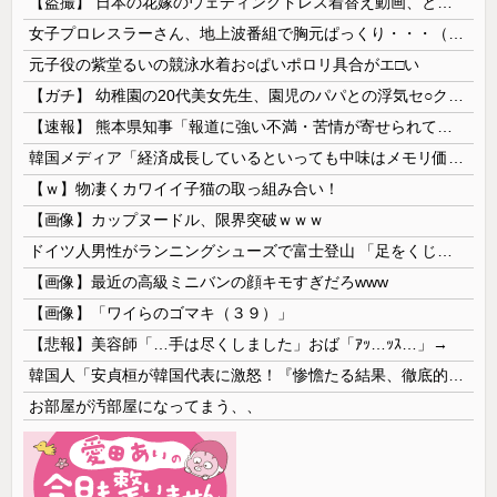
【盗撮】 日本の花嫁のウェディングドレス着替え動画、とんでもない神乳だと海外で話題に
女子プロレスラーさん、地上波番組で胸元ぱっくり・・・（※画像あり）
元子役の紫堂るいの競泳水着お○ぱいポロリ具合がエ□い
【ガチ】 幼稚園の20代美女先生、園児のパパとの浮気セ○クス動画が流出して終わる
【速報】 熊本県知事「報道に強い不満・苦情が寄せられている」→TBSの報道特集がまさにそれな件
韓国メディア「経済成長しているといっても中味はメモリ価格だけ。雇用増加見通しが半減してしまった」……韓国の内需不況は根強い状況っすね
【ｗ】物凄くカワイイ子猫の取っ組み合い！
【画像】カップヌードル、限界突破ｗｗｗ
ドイツ人男性がランニングシューズで富士登山 「足をくじいて動けない」
【画像】最近の高級ミニバンの顔キモすぎだろwww
【画像】「ワイらのゴマキ（３９）」
【悲報】美容師「…手は尽くしました」おば「ｱｯ…ｯｽ…」→
韓国人「安貞桓が韓国代表に激怒！『惨憺たる結果、徹底的な刷新が必要だ』と監督や協会を痛烈批判」
お部屋が汚部屋になってまう、、