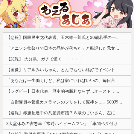
【悲報】国民民主党代表選、玉木雄一郎氏と30歳若手の一騎打ちへ → 榛葉幹事長の不出馬にネットで疑問噴出 ｗｗｗｗｗｗｗｗｗｗｗｗｗｗｗ
「アニソン盆祭りで日本の品格が落ちた」と酷評した元女優、「あんたが品格を語るのかよ！」と総ツッコミを食らってしまい……
【悲報】 大分県、ガチで逝く・・・・・・
【画像】リアルみいちゃん、とんでもない格好でイベント出演するwwwwwwwwww
「あなたは一生働くけど、私は家にいればいいの」毎日言われた20歳がついに返した一言…
【ラグビー】日本代表、歴史的初勝利ならず…オーストラリアに逆転負け ８戦全敗
「自衛隊員や報道カメラマンのフリをして泥棒を…」500万円分の預金通帳を盗まれた高齢女性が明かす被害！
【速報】赤旗配達中の共産党市議７８歳のじいさん、左に寄りすぎたか車で民家当て逃げ
3大盆休みの害悪車「常時ハイビームマン」「車間ベタ付けマン」「法定速度絶対遵守マン」