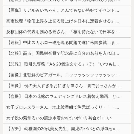
【画像】リアルみいちゃん、とんでもない格好でイベント出演するwwwwwwwwww
高市総理「物価上昇を上回る賃上げを日本に定着させる」⇒ 国家公務員月給3.51％増へ
反核団体の代表を務める爺さん、「核を持たないで日本を守れますか」と中学生に詰問された結果……
【速報】中比スカボロー礁を巡る問題で遂に米国参戦、まさかのこっち擁護であっち批判！！
【悲報】高市、国民栄誉賞で記念品に自分の名前を入れ自分メインのPV撮影して炎上中w w w w w w w w w
【悲報】 取引先専務「Aを20個注文する」 ぼく「いつも1～2個しか使わないけど本当に20であってる？」 取専「あってる」→結果『こう』なったんだが...
【画像】北朝鮮のビアガール、エッッッッッッッッッッッッッッッッッ！
【画像】 例の美人すぎるおにぎり屋さん、裏でおっさんが握っていたｗｗｗｗｗｗｗｗｗｗｗｗｗｗｗｗｗ
【盗撮】 日本の花嫁のウェディングドレス着替え動画、とんでもない神乳だと海外で話題に
女子プロレスラーさん、地上波番組で胸元ぱっくり・・・（※画像あり）
元子役の紫堂るいの競泳水着お○ぱいポロリ具合がエ□い
【ガチ】 幼稚園の20代美女先生、園児のパパとの浮気セ○クス動画が流出して終わる