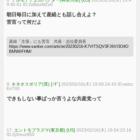
9:40.61 ID:2sBduWZo0
朝日毎日に加えて産経とも話し合えよ？
苦言って何だよ
産経「主張」にも苦言 共産・志位委員長
https://www.sankei.com/article/20230216-K7VITSQV3FJ6VI3O4O
BMWIIFHM/
9:
キネオスポリア(茸) [ﾆﾀﾞ]
2023/02/16(木) 19:50:24.43 ID:wdzc
EsTX0
できもしない事ばっか言うよな共産党って
17:
エントモプラズマ(東京都) [US]
2023/02/16(木) 19:54:23.16
ID:2jXmuz850