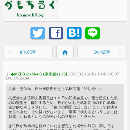
home
前の記事
次の記事
1:
◆mZB81pkM/el0 (東京都) [US]
2023/02/16(木) 19:48:00.97 I
D:CXfU2/Be0
共産・志位氏、自分が防衛相なら気球問題「話し合い」
共産党の志位和夫委員長は１６日の記者会見で、領空侵犯した気
球の撃墜を可能にするため、政府が示した武器使用の要件緩和に
否定的な考えを示した。「気球の問題は話し合いによって解決さ
せるべきだ。その努力がないまま、軍事で構えるということには
賛成しかねるというのが私たちの立場だ」と述べた。
志位氏が防衛相を務めていたと想定した場合の対応に関しては、