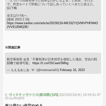
「どういう性格を持った気球なのかにもよる」と回答。その上
で、外交ルートで対処について話し合っていくべきだと訴えた。
(以下略
全文はﾘﾝｸ先へ
[産経 2023.2.16]
https://www.sankei.com/article/20230216-MK33ZYQVMVPHFM4O
2VVEU5WQ3E/
※関連記事
航空幕僚長 会見「不審気球が日本領空を侵犯した場合、空自の戦
闘機で破壊可能」
https://t.co/OSCwaV5Mhg
— もえるあじあ ･∀･ (@moeruasia01)
February 16, 2023
5:
ヴィクティヴァリス(新潟県) [US]
2023/02/16(木) 19:49:01.97
ID:uuJbwj9/0
有り得ない仮定やめろ