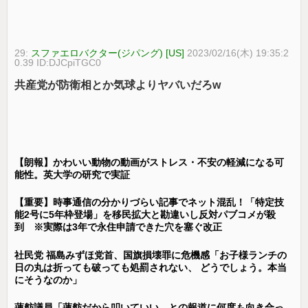
29:
スファエロバクター(ジパング) [US]
2023/02/16(木) 19:35:2
0.39 ID:DJCpiTGC0
共産党が防衛相とか気球よりヤバいだろw
【朗報】かわいい動物の動画がストレス・不安の軽減になる可
能性。英大学の研究で実証
【重要】時事通信の分かりづらい記事でネット混乱！「特定技
能2号に5年枠登場」を移民拡大と勘違いし反対パブコメが殺
到 ※実際は3年で永住申請できた穴を塞ぐ改正
社民党 福島みずほ党首、国旗損壊罪に危機感「お子様ランチの
日の丸は折っても破っても処罰されない、 どうでしょう。本当
にそうなのか」
蓮舫議員「蓮舫だから叩いていい、との報道に何度も向き合っ