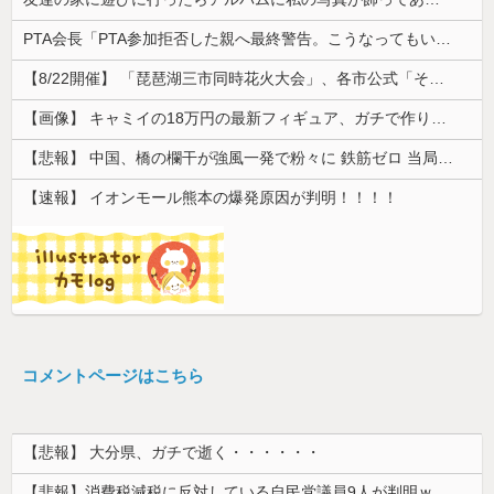
PTA会長「PTA参加拒否した親へ最終警告。こうなってもいい？」
【8/22開催】 「琵琶湖三市同時花火大会」、各市公式「そんな花火大会は存在しない」→ 高価チケットを購入した人達がSNS阿鼻叫喚
【画像】 キャミイの18万円の最新フィギュア、ガチで作り込みがエグすぎる
【悲報】 中国、橋の欄干が強風一発で粉々に 鉄筋ゼロ 当局「接着剤でくっつけただけ」「正常で、品質問題はない」
【速報】 イオンモール熊本の爆発原因が判明！！！！
コメントページはこちら
【悲報】 大分県、ガチで逝く・・・・・・
【悲報】消費税減税に反対している自民党議員9人が判明ｗｗｗｗｗｗ