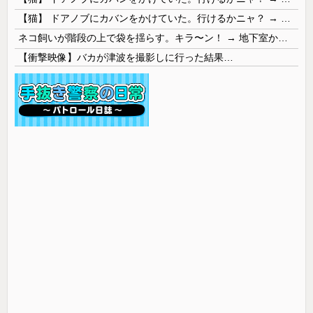
【猫】 ドアノブにカバンをかけていた。行けるかニャ？ → 猫はこうなります…
ネコ飼いが階段の上で袋を揺らす。キラ〜ン！ → 地下室からヤツが現れる…
【衝撃映像】バカが津波を撮影しに行った結果…