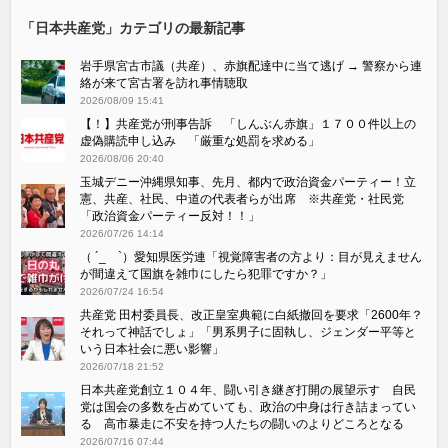
「日本共産党」カテゴリの最新記事
岩手県宮古市議（共産）、赤旗配達中に当て逃げ → 警察から連
絡が来て宮古署を訪れ事情聴取
2026/08/09 15:41
【！】共産党が刑事告訴 「しんぶん赤旗」１７００件以上の
虚偽購読申し込み 「厳重な処罰を求める」
2026/08/06 20:40
玉城デニー沖縄県知事、先月、都内で政治資金パーティー！立
憲、共産、社民、中道の代表者らが出席 ※共産党・社民党
「政治資金パーティー反対！！」
2026/07/26 14:14
（ ´_ゝ`）愛知県医労連「視覚障害者の方より：目が見えません
が間違えて国旗を雑巾にしたら犯罪ですか？」
2026/07/24 16:54
共産党 田村委員長、改正皇室典範に白紙撤回を要求「2600年？
それって神話でしょ」「男系男子に固執し、ジェンダー平等と
いう日本社会に悪い影響」
2026/07/18 21:52
日本共産党創立１０４年、闘い引き継ぎ打開の展望示す 自民
党は国会の多数を占めていても、政治の中身は行き詰まってい
る 高市暴走に不安を持つ人たちの闘いのよりどころとなる
2026/07/16 07:44