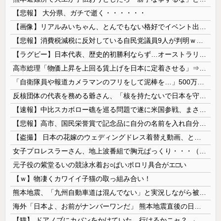
【悲報】 大分県、ガチで逝く・・・・・・
【画像】リアルみいちゃん、とんでもない格好でイベント出演するwwwwwwwwww
【悲報】消費税減税に反対している自民党議員9人が判明ｗｗｗｗｗｗ
【ラグビー】日本代表、歴史的初勝利ならず…オーストラリアに逆転負け ８戦全敗
高市総理「物価上昇を上回る賃上げを日本に定着させる」⇒ 国家公務員月給3.51％増へ
「自衛隊員や報道カメラマンのフリをして泥棒を…」500万円分の預金通帳を盗まれた高齢女性が明かす被害！
反核団体の代表を務める爺さん、「核を持たないで日本を守れますか」と中学生に詰問された結果……
【速報】中比スカボロー礁を巡る問題で遂に米国参戦、まさかのこっち擁護であっち批判！！
【悲報】高市、国民栄誉賞で記念品に自分の名前を入れ自分メインのPV撮影して炎上中w w w w w w w w w
【盗撮】 日本の花嫁のウェディングドレス着替え動画、とんでもない神乳だと海外で話題に
女子プロレスラーさん、地上波番組で胸元ぱっくり・・・（※画像あり）
元子役の紫堂るいの競泳水着お○ぱいポロリ具合がエ□い
【ｗ】物凄くカワイイ子猫の取っ組み合い！
熊本地震、「九州自動車道は混んでない」と実況しながら被災地へ向かう有名アナなどに批判殺到 全国紙記者「最新の状況をいち早く伝えることは報道機関としての責務」「情報を取り上げることには大きな意義がある」
海外「日本よ、お前がナンバーワンだ」 熊本地震直後の日本の対応のスピードに世界が衝撃
【猫】 ドアノブにカバンをかけていた。行けるかニャ？ → 猫はこうなります…