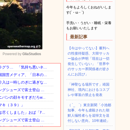
今年もよろしくおねがいしま
す(´・ω・`)
手洗い・うがい・睡眠・栄養
もお願いいたします
最新記事
【今はやってない】審判へ
の性接待疑惑、大韓サッカ
Powered by 
GliaStudios
ー協会が声明「現在は一切
発生していない」「世界中
のサッカー界関係者の皆さ
Mute
んにお詫び」
「神聖なる場所です」靖国
神社、境内におけるコスプ
レや軍装の禁止を発表
（ ´_ゝ`）東京新聞「小池都
知事、今年も虐殺された朝
鮮人犠牲者らを追悼文を送
付しない意向。10年連続」