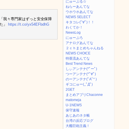
にゅーぷる☆
ねらーあんてな
ウホウホあんてな
NEWS SELECT
破「我々専門家はずっと安全保障
キタコレ(ﾟ∀ﾟ)！！
った」
https://t.co/yx54EFbdhG
わくてか！
NewsLog
にゅーぷろ
アナログあんてな
２ｃｈまとめちゃんねる
NEWS CHOICE
特亜流あんてな
Best Trend News
しぃアンテナ(*ﾟーﾟ)
つーアンテナ(*ﾟ∀ﾟ)
のーアンテナ(ﾟAﾟ* )
ギコにゅー(,,ﾟДﾟ)
2GET
まとめアプリChaconne
matomeja
U-1NEWS
保守速報
あじあのネタ帳
台湾の反応ブログ
大艦巨砲主義！