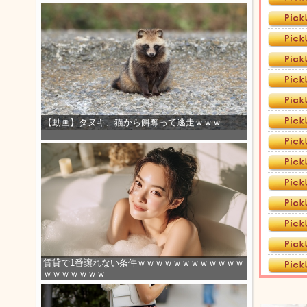
【動画】タヌキ、猫から餌奪って逃走ｗｗｗ
賃貸で1番譲れない条件ｗｗｗｗｗｗｗｗｗｗｗｗ
ｗｗｗｗｗｗｗ