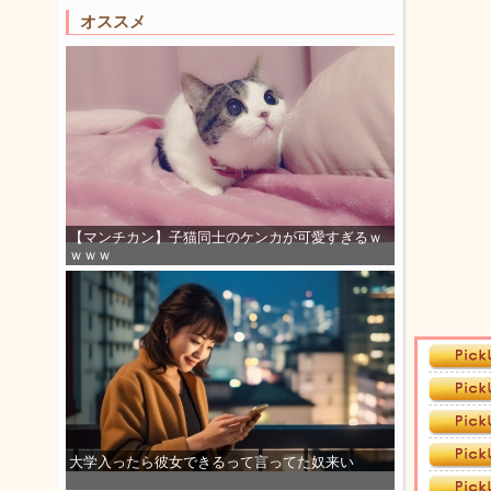
オススメ
【マンチカン】子猫同士のケンカが可愛すぎるｗ
ｗｗｗ
大学入ったら彼女できるって言ってた奴来い