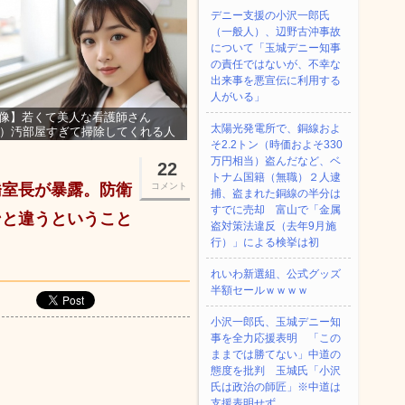
デニー支援の小沢一郎氏
（一般人）、辺野古沖事故
について「玉城デニー知事
の責任ではないが、不幸な
出来事を悪宣伝に利用する
人がいる」
像】若くて美人な看護師さん
太陽光発電所で、銅線およ
3）汚部屋すぎて掃除してくれる人
そ2.2トン（時価およそ330
集ｗｗｗ
万円相当）盗んだなど、ベ
22
トナム国籍（無職）２人逮
橋室長が暴露。防衛
コメント
捕、盗まれた銅線の半分は
すでに売却 富山で「金属
ンと違うということ
盗対策法違反（去年9月施
行）」による検挙は初
れいわ新選組、公式グッズ
半額セールｗｗｗｗ
小沢一郎氏、玉城デニー知
事を全力応援表明 「この
ままでは勝てない」中道の
態度を批判 玉城氏「小沢
氏は政治の師匠」※中道は
支援表明せず