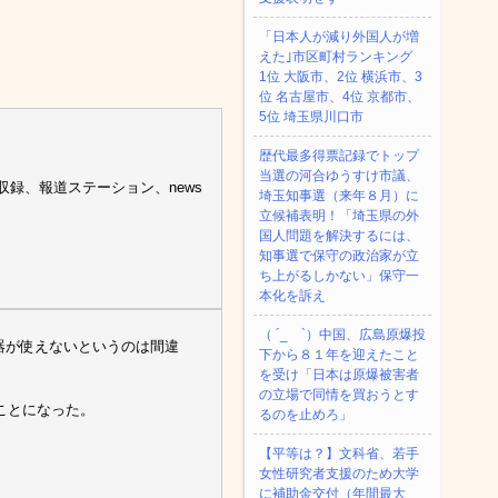
「日本人が減り外国人が増
えた｣市区町村ランキング
1位 大阪市、2位 横浜市、3
位 名古屋市、4位 京都市、
5位 埼玉県川口市
歴代最多得票記録でトップ
当選の河合ゆうすけ市議、
録、報道ステーション、news
埼玉知事選（来年８月）に
立候補表明！「埼玉県の外
国人問題を解決するには、
知事選で保守の政治家が立
ち上がるしかない」保守一
本化を訴え
（ ´_ゝ`）中国、広島原爆投
武器が使えないというのは間違
下から８１年を迎えたこと
を受け「日本は原爆被害者
の立場で同情を買おうとす
ないことになった。
るのを止めろ」
【平等は？】文科省、若手
女性研究者支援のため大学
に補助金交付（年間最大