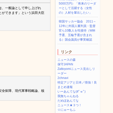
5000万円）「将来のリーダ
は、一般論として申し上げれ
ーとして活躍する（女性
とができます」という浜田大臣
の）人材を輩出したい」
韓国サッカー協会 2011～
12年に外国人審判員・監督
官ら10数人を性接待（W杯
予選、五輪予選が含まれ
る）国会議員が事実確認
リンク
ニュースの森
保守JAPAN
Zattoyomiニュース見出しリ
ーダー
2chnavi
特定アジアと日本／情強！良
まとめ速報
安全保障、現代軍事戦略論、核
いーあんてな(#ﾟｗﾟ)
我無ちゃんねる
だめぽあんてな
ニュース★３つ！
☆にゅーもふ