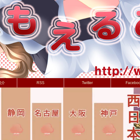
紹介
RSS
Twitter
Facebo