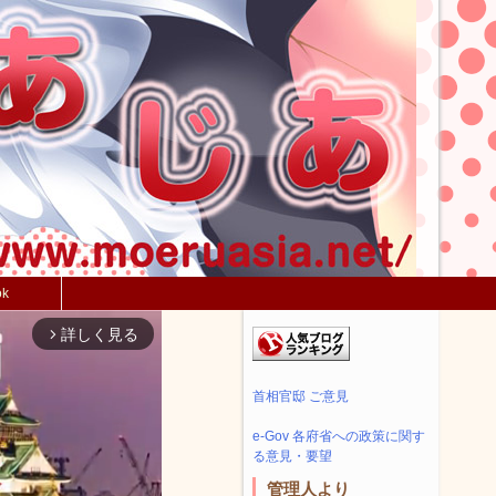
ok
詳しく見る
arrow_forward_ios
首相官邸 ご意見
e-Gov 各府省への政策に関す
る意見・要望
管理人より