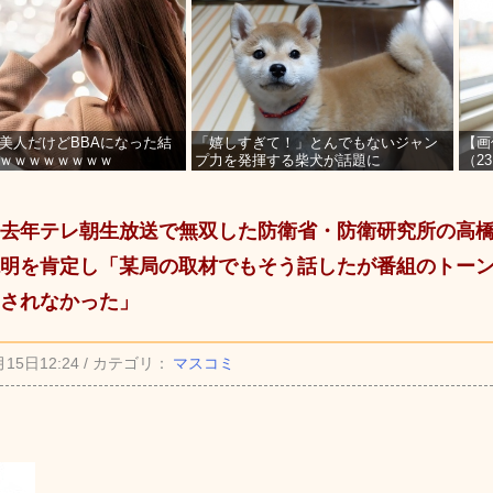
美人だけどBBAになった結
「嬉しすぎて！」とんでもないジャン
【画
ｗｗｗｗｗｗｗｗ
プ力を発揮する柴犬が話題に
（2
を募
去年テレ朝生放送で無双した防衛省・防衛研究所の高
明を肯定し「某局の取材でもそう話したが番組のトー
されなかった」
月15日12:24 / カテゴリ：
マスコミ