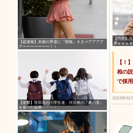
【愕然】元
【超速報】未婚の男達に『朗報』キタァアアアア
果ｗｗｗｗ
アーーーーーーー！！
【！】
相の説
で採用
2023年02
【衝撃】世田谷の小学生達、河川敷の『桑の実』
を食べた結果・・・・