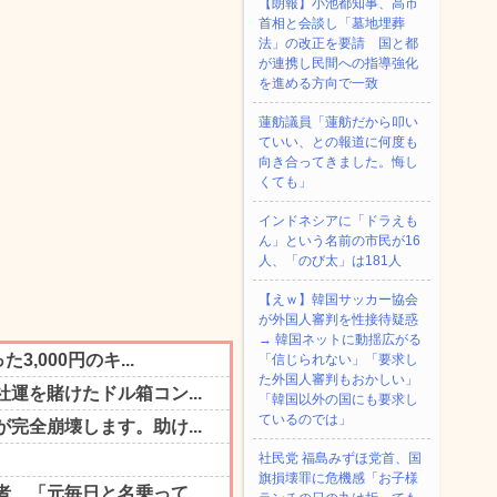
【朗報】小池都知事、高市
首相と会談し「墓地埋葬
法」の改正を要請 国と都
が連携し民間への指導強化
を進める方向で一致
蓮舫議員「蓮舫だから叩い
ていい、との報道に何度も
向き合ってきました。悔し
くても」
インドネシアに「ドラえも
ん」という名前の市民が16
人、「のび太」は181人
【えｗ】韓国サッカー協会
が外国人審判を性接待疑惑
→ 韓国ネットに動揺広がる
「信じられない」「要求し
た外国人審判もおかしい」
「韓国以外の国にも要求し
ているのでは」
社民党 福島みずほ党首、国
旗損壊罪に危機感「お子様