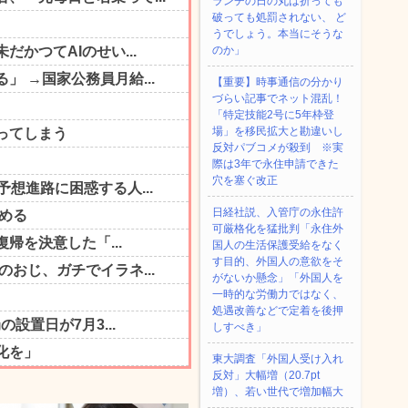
ランチの日の丸は折っても
破っても処罰されない、 ど
うでしょう。本当にそうな
のか」
【重要】時事通信の分かり
づらい記事でネット混乱！
「特定技能2号に5年枠登
場」を移民拡大と勘違いし
反対パブコメが殺到 ※実
際は3年で永住申請できた
穴を塞ぐ改正
日経社説、入管庁の永住許
可厳格化を猛批判「永住外
国人の生活保護受給をなく
す目的、外国人の意欲をそ
がないか懸念」「外国人を
一時的な労働力ではなく、
処遇改善などで定着を後押
しすべき」
東大調査「外国人受け入れ
反対」大幅増（20.7pt
増）、若い世代で増加幅大