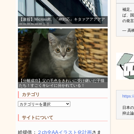
補足。
ば、国
【速報】Microsoft、『神対応』キタァアアアアア
の発言
ーーーーーー！！
— 高橋
【分離成功】父の毛色をきれいに受け継いだ子猫
たち！すごくキレイに分かれている！
カテゴリ
https:
日本の
抑止論
サイトについて
絵提供：
２ch全AAイラスト化計画
さま