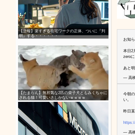
【悲報】楽すぎる在宅ワークの正体、ついに『判
明』する・・・・・・
お知ら
本日2
zer
あと明
— 高橋
【たまらん】無邪気な2匹の柴子犬ともみくちゃに
今朝の
される猫！可愛いさしかないｗｗｗｗ
い。
昨日
https:
— 高橋