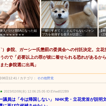
美人だけどBBAになった結
「嬉しすぎて！」とんでもないジャン
【画
ｗｗｗｗｗｗｗｗ
プ力を発揮する柴犬が話題に
（2
を募
_ゝ`）参院、ガーシー氏懲罰の委員会への付託決定。立
うので「必要以上の罪が彼に着せられる恐れがあるか
また参院選に出馬」
月08日12:41 / カテゴリ：
その他野党
 ★
2023/02/08(水) 12:06:25.05 ID:EVwd022B9
ー議員は「今は帰国しない」 NHK党・立花党首が説明
選に再び立候補させたい」