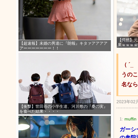
【愕然】元
【超速報】未婚の男達に『朗報』キタァアアアア
果ｗｗｗｗ
アーーーーーーー！！
（ ´
うのこ
名なら
2023年02
【衝撃】世田谷の小学生達、河川敷の『桑の実』
を食べた結果・・・・
1:
muffin
ガーシ
の参院