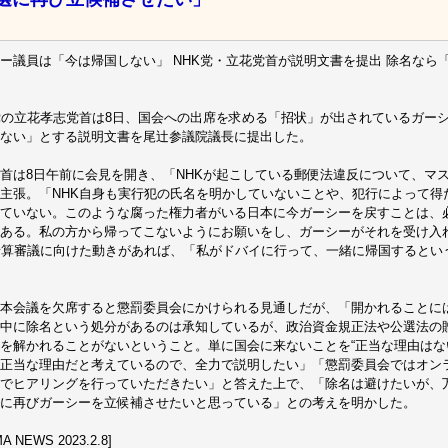
ー議員は「今は帰国しない」 NHK党・立花党首が説明文書を提出 除名なら
党の立花孝志党首は8日、国会への出席を求める「招状」が出されているガー
ない」とする説明文書を尾辻参議院議長に提出した。
首は8日午前に会見を開き、「NHKが起こしている郵便法違反について、マ
主張。「NHK自身も実行犯の氏名を明かしていないことや、犯行によって得
ていない。このような腐った権力者がいる日本に今ガーシーを戻すことは、
ある。私の方から帰ってこないようにお願いをし、ガーシーがそれを受け入
予算審議に向けた動きがあれば、「私がドバイに行って、一緒に帰国するとい
本会議を欠席すると懲罰委員会にかけられる見通しだが、「開かれることに
中に除名という処分があるのは承知しているが、政治資金規正法や公選法の
を解かれることがないということ。単に国会に来ないことを“正当な理由はない
正当な理由だと考えているので、全力で説明したい」「懲罰委員会ではオン
でヒアリングを行っていただきたい」と答えた上で、「除名は避けたいが、
に再びガーシーを立候補させたいと思っている」との考えを明かした。
A NEWS 2023.2.8]