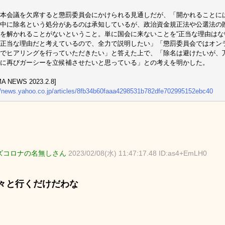
本会議を欠席すると懲罰委員会にかけられる見通しだが、「開かれることに
中に除名という処分があるのは承知しているが、政治資金規正法や公選法の
を解かれることがないということ。単に国会に来ないことを“正当な理由はない
正当な理由だと考えているので、全力で説明したい」「懲罰委員会ではオン
でヒアリングを行っていただきたい」と答えた上で、「除名は避けたいが、
に再びガーシーを立候補させたいと思っている」との考えを明かした。
A NEWS 2023.2.8]
//news.yahoo.co.jp/articles/8fb34b60faaa4298531b782dfe702995152ebc40
ズコロナの名無しさん
2023/02/08(水) 11:47:17.48 ID:as4+EmLH0
々と行くだけだわな