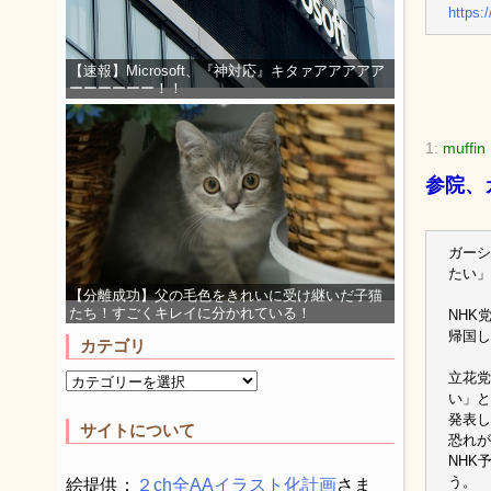
https:
【速報】Microsoft、『神対応』キタァアアアアア
ーーーーーー！！
1:
muffin
参院、
ガーシ
たい」
【分離成功】父の毛色をきれいに受け継いだ子猫
たち！すごくキレイに分かれている！
NHK
帰国し
カテゴリ
立花党
い」と
発表し
サイトについて
恐れが
NHK
う。
絵提供：
２ch全AAイラスト化計画
さま