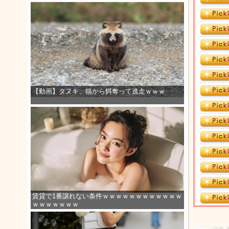
【動画】タヌキ、猫から餌奪って逃走ｗｗｗ
賃貸で1番譲れない条件ｗｗｗｗｗｗｗｗｗｗｗｗ
ｗｗｗｗｗｗｗ