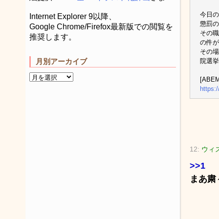
今日の
Internet Explorer 9以降、
懲罰の
Google Chrome/Firefox最新版での閲覧を
その職
推奨します。
の件が
その場
院選挙
月別アーカイブ
[ABEM
https:
12:
ウィ
>>1
まあ粛