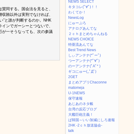
NEWS SELECT
キタコレ(ﾟ∀ﾟ)！！
は賛同する。国会法を見ると、
わくてか！
贈収賄以外は実刑でなければ、
NewsLog
”と誰が判断するのか。NHK
にゅーぷろ
ラインでガーシーとつないで、
アナログあんてな
万が一そうなっても、次の参議
２ｃｈまとめちゃんねる
NEWS CHOICE
特亜流あんてな
Best Trend News
しぃアンテナ(*ﾟーﾟ)
つーアンテナ(*ﾟ∀ﾟ)
のーアンテナ(ﾟAﾟ* )
ギコにゅー(,,ﾟДﾟ)
2GET
まとめアプリChaconne
matomeja
U-1NEWS
保守速報
あじあのネタ帳
台湾の反応ブログ
大艦巨砲主義！
ば韓国～いい加減にしろ速報
2HK -2ｃｈ放送協会-
talk