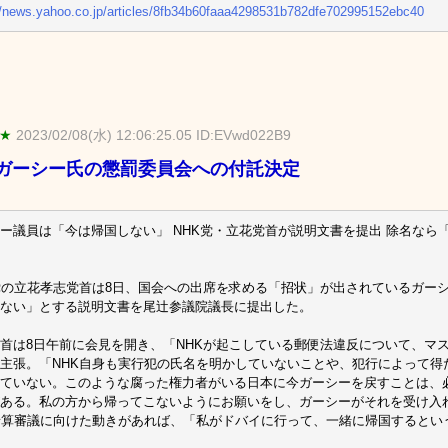
//news.yahoo.co.jp/articles/8fb34b60faaa4298531b782dfe702995152ebc40
 ★
2023/02/08(水) 12:06:25.05 ID:EVwd022B9
ガーシー氏の懲罰委員会への付託決定
ー議員は「今は帰国しない」 NHK党・立花党首が説明文書を提出 除名なら
党の立花孝志党首は8日、国会への出席を求める「招状」が出されているガー
ない」とする説明文書を尾辻参議院議長に提出した。
首は8日午前に会見を開き、「NHKが起こしている郵便法違反について、マ
主張。「NHK自身も実行犯の氏名を明かしていないことや、犯行によって得
ていない。このような腐った権力者がいる日本に今ガーシーを戻すことは、
ある。私の方から帰ってこないようにお願いをし、ガーシーがそれを受け入
予算審議に向けた動きがあれば、「私がドバイに行って、一緒に帰国するとい