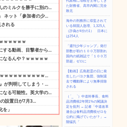
代政権に増税を主導してき
た財務省、高市内閣に完全
敗北
海外の刑務所に収監されて
いる韓国人急増、1,325人
（詐偽が4分の1） 日本に
は254人
「週刊少年ジャンプ」発行
部数が初の１００万部割れ
国内の紙雑誌で「１００万
部超」ゼロに
【動画】広島慰霊の日に発
生したパヨク集団、強制退
去で機動隊により無事排除
される
（ ´_ゝ`）中道幹事長、食料
品消費税2年間1%の閣議決
定を批判 → 記者「中道改革
連合は食料品消費税ゼロを
公約に掲げていたが？」→
階猛氏「