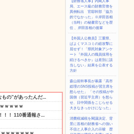
【財務省人事】内閣人事
局、エース級の財務官僚を
異例転出 官邸幹部「協力
的でなかった」※岸田首相
（当時）の秘書官などを歴
任 、岸田首相の後輩
【外国人公務員】三重県、
ぱよくマスコミの総攻撃に
屈せず！「県民対象アンケ
ート『外国人の職員採用を
続けるべきか』は差別に該
当しない」結果を公表する
方針
森山前幹事長が暴露「高市
総理のSNS投稿が習主席を
怒らせた」 「その投稿が中
国側（習近平主席）を怒ら
せ、日中関係をこじらせる
大きなきっかけになった」
消費税減税を閣議決定、背
景に首相の財務省への強い
不信と人事介入の示唆 歴