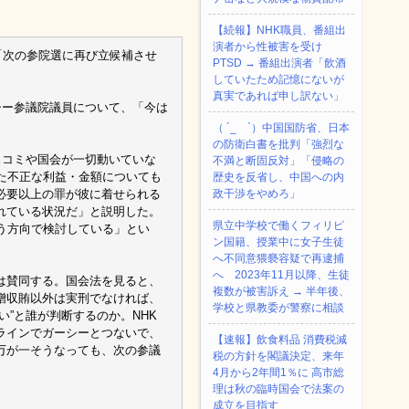
【続報】NHK職員、番組出
演者から性被害を受け
「次の参院選に再び立候補させ
PTSD → 番組出演者「飲酒
していたため記憶にないが
真実であれば申し訳ない」
シー参議院議員について、「今は
（ ´_ゝ`）中国国防省、日本
の防衛白書を批判「強烈な
スコミや国会が一切動いていな
不満と断固反対」「侵略の
た不正な利益・金額についても
歴史を反省し、中国への内
必要以上の罪が彼に着せられる
政干渉をやめろ」
れている状況だ」と説明した。
県立中学校で働くフィリピ
う方向で検討している」とい
ン国籍、授業中に女子生徒
へ不同意猥褻容疑で再逮捕
へ 2023年11月以降、生徒
は賛同する。国会法を見ると、
複数が被害訴え → 半年後、
贈収賄以外は実刑でなければ、
学校と県教委が警察に相談
”と誰が判断するのか。NHK
ラインでガーシーとつないで、
【速報】飲食料品 消費税減
万が一そうなっても、次の参議
税の方針を閣議決定、来年
4月から2年間1％に 高市総
理は秋の臨時国会で法案の
成立を目指す