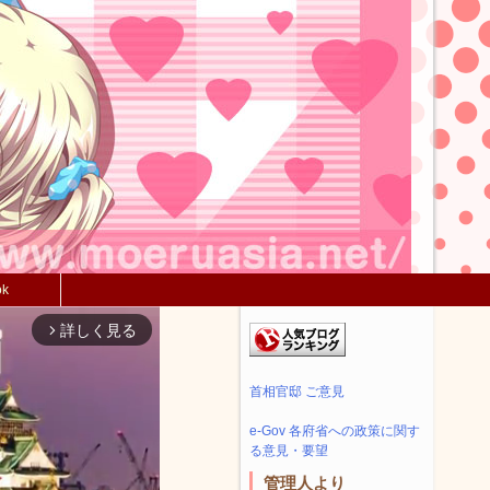
ok
詳しく見る
arrow_forward_ios
首相官邸 ご意見
e-Gov 各府省への政策に関す
る意見・要望
管理人より