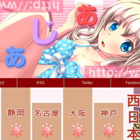
紹介
RSS
Twitter
Facebo