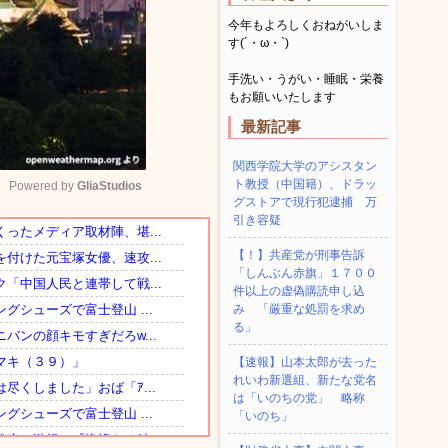
今年もよろしくおねがいしま
す(´・ω・`)
手洗い・うがい・睡眠・栄養
もお願いいたします
最新記事
関西学院大学のアシスタン
ト教授（中国籍）、ドラッ
Powered by 
GliaStudios
グストアで現行犯逮捕 万
引き容疑
Mute
【！】共産党が刑事告訴
「しんぶん赤旗」１７００
件以上の虚偽購読申し込
み 「厳重な処罰を求め
る」
【速報】山本太郎が去った
れいわ新選組、新たな党名
は「いのちの党」 略称
「いのち」