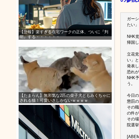
ガーシ
たい」
【悲報】楽すぎる在宅ワークの正体、ついに『判
NHK
明』する・・・・・・
帰国し
立花党
い」と
発表し
恐れが
NHK
う。
今日の
【たまらん】無邪気な2匹の柴子犬ともみくちゃに
される猫！可愛いさしかないｗｗｗｗ
懲罰の
その職
の件が
その場
院選挙
[ABEM