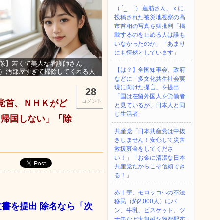
（ ´_ゝ`） 蓮舫さん、ｘに
投稿された被災地視察の高
市首相の写真を猛批判「掲
載するのを止める人は誰も
いなかったのか」「あまり
にも愕然としています」
像】若くて美人な看護師さん
【は？】全国知事会、政府
3）汚部屋すぎて掃除してくれる人
などに「多文化共生社会実
集ｗｗｗ
現に向けた提言」を提出
28
「国は在留外国人を労働者
花党首、ＮＨＫがど
コメント
と見ているが、日本人と同
じ生活者」
ら帰国しない」「除
共産党「日本共産党は中抜
きしません！安心して災害
救援募金をしてくださ
い！」「お金に清潔な日本
共産党だからこそ信頼でき
る！」
赤十字、モロッコへの不法
移民（約2,000人）にパ
文書を提出 除名なら「次
ン、牛乳、ビスケット、ツ
ナ缶など大規模な物資配布