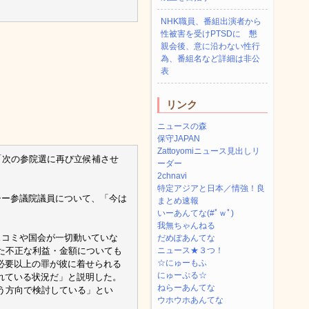
NHK職員、番組出演者から
性被害を受けPTSDに 懇
親会後、意に沿わない性行
為、番組名など詳細は非公
表
リンク
ニュースの森
保守JAPAN
Zattoyomiニュース見出しリ
「次の参院選に再び立候補させ
ーダー
2chnavi
特定アジアと日本／情強！良
シー参議院議員について、「今は
まとめ速報
いーあんてな(#ﾟｗﾟ)
我無ちゃんねる
スコミや国会が一切動いていな
だめぽあんてな
た不正な利益・金額についても
ニュース★３つ！
☆にゅーもふ
必要以上の罪が彼に着せられる
にゅーぷる☆
れている状況だ」と説明した。
ねらーあんてな
う方向で検討している」とい
ウホウホあんてな