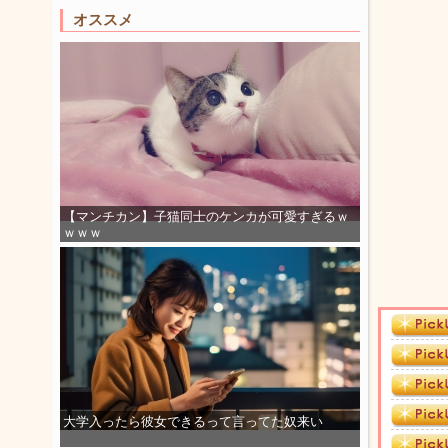
オススメ
【マンチカン】子猫同士のケンカが可愛すぎるｗ
ｗｗｗ
大学入ったら彼女できるって言ってた奴来い