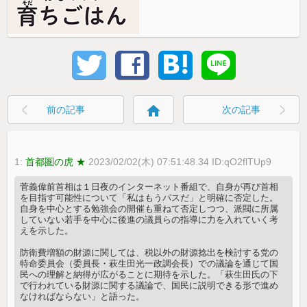
home
前の記事
次の記事
1:
首都圏の虎 ★
2023/02/02(木) 07:51:48.34 ID:qO2flTUp9
菅義偉前首相は１日夜のインターネット番組で、自身が再び首相
を目指す可能性について「私はもうパスだ」と明確に否定した。
自身を中心とする勉強会の開催も重ねて否定しつつ、派閥に所属
していない若手を中心に後進の議員らの指導に力を入れていく考
えを示した。
防衛費増額の財源に関しては、税以外の財源捻出を検討する党の
特命委員会（委員長・萩生田光一政調会長）での議論を通じて国
民への理解と納得が広がることに期待を示した。「萩生田氏の下
で行われている財源に関する議論で、国民に説明できる形で進め
なければならない」と語った。