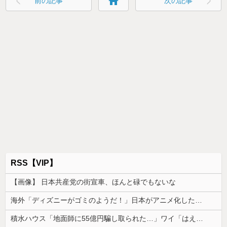
home
前の記事
次の記事
RSS【VIP】
【画像】 日本共産党の街宣車、ほんと碌でもないな
海外「ディズニーがゴミのようだ！」日本がアニメ化した米人気SF作品に絶賛の声が殺到中
積水ハウス「地面師に55億円騙し取られた…」ワイ「はえーかわいそう…会社滅茶苦茶やろなぁ」