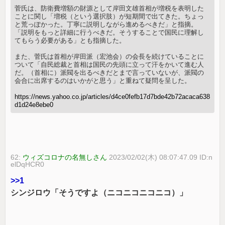
菅氏は、防衛費増額の財源として岸田文雄首相が増税を表明した
ことに関し「増税（という選択肢）が短期間で出てきた。ちょっ
と荒っぽかった。丁寧に説明しながら進めるべきだ」と指摘。
「説明をもっと詳細に行うべきだ。そうすることで国民に理解し
てもらう必要がある」とも指摘した。
また、菅氏は首相が岸田派（宏池会）の会長を続けていることに
ついて「自民総裁と首相は国民の先頭に立って汗をかいて進む人
だ。（首相に）派閥を出るべきだとまで言っていないが、派閥の
会合に出席するのはいかがと思う」と重ねて疑問を呈した。
https://news.yahoo.co.jp/articles/d4ce0fefb17d7bde42b72acaca638
d1d24e8ebe0
62:
ウィズコロナの名無しさん
2023/02/02(木) 08:07:47.09 ID:n
elDqHCR0
>>1
シンジロウ「そうですよ（ニコニコニコニコ）」