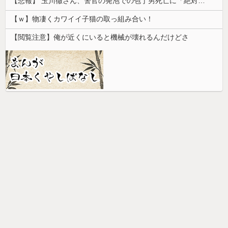
【悲報】 玉川徹さん、警官の発泡での包丁男死亡に「絶対に死刑にならない罪なのに警察が死刑にした！」 → 元警官のマジレスがコチラ → ………
【ｗ】物凄くカワイイ子猫の取っ組み合い！
【閲覧注意】俺が近くにいると機械が壊れるんだけどさ