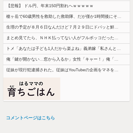
【悲報】 ドル円、年末150円割れへｗｗｗｗｗ
槍ヶ岳で60歳男性を救助した救助隊、だが僅か1時間後にその男性が所属していたPTから連絡があって……
生理の予定が８月６日なんだけど７月２９日にドバッと鮮血でたから生理かな？って思ったのよね
まとめ見てたら、ＮＨＫ払ってない人がフルボッコだった。それを見て...
トメ「あなたは子ども1人だから楽よね」義弟嫁「私さんとは違うから」→何度も比べられ続け、ついに我慢の限界を迎えて…
俺「鍵が開かない…窓から入るか」女性「キャー！」俺「えっ、なんでいるの？」→予想外すぎる出来事が…
従妹が現行犯逮捕された。従妹はYouTubeの企画をマネをして「別れさせごっこ」をしており...
コメントページはこちら