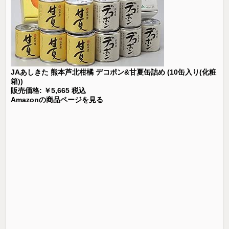
JAあしきた 熊本芦北柑橘 デコポン&甘夏缶詰め (10缶入り(化粧
箱))
販売価格: ￥5,665 税込
Amazonの商品ページを見る