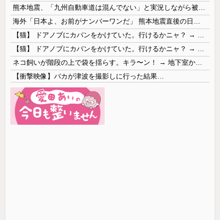
熊本地震、「九州自動車道は混んでない」と実況しながら被災地へ向かう有名アナなどに批判殺到 全国紙記者「最新の状況をいち早く伝えることは報道機関としての責務」「情報を取り上げることには大きな意義がある」
海外「日本よ、お前がナンバーワンだ」 熊本地震直後の日本の対応のスピードに世界が衝撃
【猫】 ドアノブにカバンをかけていた。行けるかニャ？ → 猫はこうなります…
【猫】 ドアノブにカバンをかけていた。行けるかニャ？ → 猫はこうなります…
ネコ飼いが階段の上で袋を揺らす。キラ〜ン！ → 地下室からヤツが現れる…
【衝撃映像】バカが津波を撮影しに行った結果…