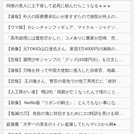
同僚の美人に土下座して必死に頼んだらこうなるｗｗｗ
【速報】外人の医療費未払いが多すぎたので病院が外人の治療を断るようになってしまう
【ウマ娘】カレンチャンフィギュア、マイケル・ジャクソンみたいになってしまう
「高市総理には愛想尽かした」コメ余りに農家が悲鳴 売値は生産原価の半分以下に…肥料代や燃料代は高騰「今年でやめる」農家も
【画像】元TOKIO山口達也さん、家賃3万4000円の湘南の家からYouTube更新。激痩せした現在の姿がこちら…
【悲報】週間少年ジャンプの「グッズ(43億円分)」を注文し全てキャンセルした女逮捕ｗｗｗｗｗｗｗｗ
【速報】刃物を持って中国大使館に侵入した自衛官、地裁でついに動機明かす
【悲報】 玉川徹さん、警官の発泡での包丁男死亡に「絶対に死刑にならない罪なのに警察が死刑にした！」 → 元警官のマジレスがコチラ → ………
【人工障がい者】 甥(28)「両親が亡くなったんで僕のこと引き取ってほしいんですけど！」なんでいい年したヒキニートを引き取らなきゃいけないんだ...
【画像】 Netflix版『リボンの騎士』、とんでもない事になるｗｗｗｗｗ
【鬼滅の刃】 色欲の鬼に対抗するためにエ□特訓を受ける胡蝶しのぶ…！クールなしのぶが快楽に抗えず翻弄されちゃう…
盗撮魔「大学一の美女のトイレ盗撮してたらマ○コから精●出てきたんだが…」（動画あり）