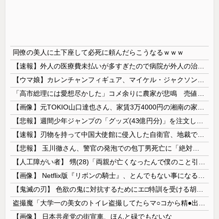
同僚の美人に土下座して必死に頼んだらこうなるｗｗｗ
【速報】外人の医療費未払いが多すぎたので病院が外人の治療を断るようになってしまう
【ウマ娘】カレンチャンフィギュア、マイケル・ジャクソンみたいになってしまう
「高市総理には愛想尽かした」コメ余りに農家が悲鳴 売値は生産原価の半分以下に…肥料代や燃料代は高騰「今年でやめる」農家も
【画像】元TOKIO山口達也さん、家賃3万4000円の湘南の家からYouTube更新。激痩せした現在の姿がこちら…
【悲報】週間少年ジャンプの「グッズ(43億円分)」を注文し全てキャンセルした女逮捕ｗｗｗｗｗｗｗｗ
【速報】刃物を持って中国大使館に侵入した自衛官、地裁でついに動機明かす
【悲報】 玉川徹さん、警官の発泡での包丁男死亡に「絶対に死刑にならない罪なのに警察が死刑にした！」 → 元警官のマジレスがコチラ → ………
【人工障がい者】 甥(28)「両親が亡くなったんで僕のこと引き取ってほしいんですけど！」なんでいい年したヒキニートを引き取らなきゃいけないんだ...
【画像】 Netflix版『リボンの騎士』、とんでもない事になるｗｗｗｗｗ
【鬼滅の刃】 色欲の鬼に対抗するためにエ□特訓を受ける胡蝶しのぶ…！クールなしのぶが快楽に抗えず翻弄されちゃう…
盗撮魔「大学一の美女のトイレ盗撮してたらマ○コから精●出てきたんだが…」（動画あり）
【画像】 日本共産党の街宣車、ほんと碌でもないな