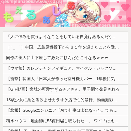
「人に恨みを買うようなことをしている自覚はあるんだな」と高市首相を嘲笑った左派、平和記念式典での演説にケチを付けるも……
（ ´_ゝ`）中国、広島原爆投下から８１年を迎えたことを受け「日本は原爆被害者の立場で同情を買おうとするのを止めろ」
同僚の美人に土下座して必死に頼んだらこうなるｗｗｗ
【ウマ娘】カレンチャンフィギュア、マイケル・ジャクソンみたいになってしまう
【衝撃】韓国人「日本人が作った室外機カバー、1年後に気づく」
【GIF動画】宮城の可愛すぎるチアさん、甲子園で発見される
15歳少女に薬と酒飲ませカラオケ店で性的暴行、動画撮影 54歳無職を再逮捕 動画770本も見つかる
【悲報】Googleエンジニア「AIで仕事は楽になった。でも、つまらなくなった」
積水ハウス「地面師に55億円騙し取られた…」 ワイ「はえーかわいそう…会社滅茶苦茶やろなぁ」