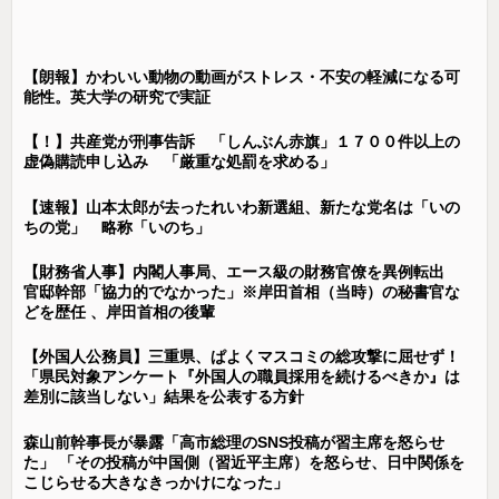
【朗報】かわいい動物の動画がストレス・不安の軽減になる可
能性。英大学の研究で実証
【！】共産党が刑事告訴 「しんぶん赤旗」１７００件以上の
虚偽購読申し込み 「厳重な処罰を求める」
【速報】山本太郎が去ったれいわ新選組、新たな党名は「いの
ちの党」 略称「いのち」
【財務省人事】内閣人事局、エース級の財務官僚を異例転出
官邸幹部「協力的でなかった」※岸田首相（当時）の秘書官な
どを歴任 、岸田首相の後輩
【外国人公務員】三重県、ぱよくマスコミの総攻撃に屈せず！
「県民対象アンケート『外国人の職員採用を続けるべきか』は
差別に該当しない」結果を公表する方針
森山前幹事長が暴露「高市総理のSNS投稿が習主席を怒らせ
た」 「その投稿が中国側（習近平主席）を怒らせ、日中関係を
こじらせる大きなきっかけになった」