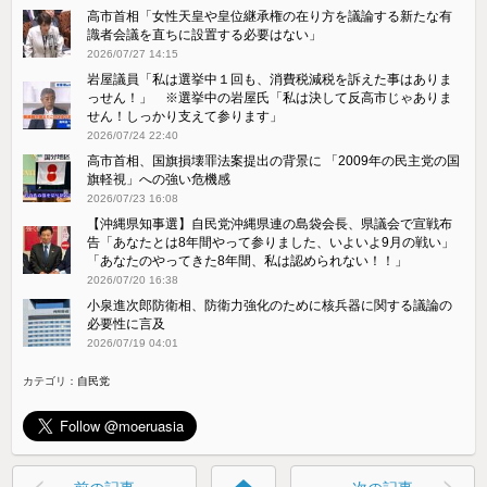
高市首相「女性天皇や皇位継承権の在り方を議論する新たな有
識者会議を直ちに設置する必要はない」
2026/07/27 14:15
岩屋議員「私は選挙中１回も、消費税減税を訴えた事はありま
っせん！」 ※選挙中の岩屋氏「私は決して反高市じゃありま
せん！しっかり支えて参ります」
2026/07/24 22:40
高市首相、国旗損壊罪法案提出の背景に 「2009年の民主党の国
旗軽視」への強い危機感
2026/07/23 16:08
【沖縄県知事選】自民党沖縄県連の島袋会長、県議会で宣戦布
告「あなたとは8年間やって参りました、いよいよ9月の戦い」
「あなたのやってきた8年間、私は認められない！！」
2026/07/20 16:38
小泉進次郎防衛相、防衛力強化のために核兵器に関する議論の
必要性に言及
2026/07/19 04:01
カテゴリ：
自民党