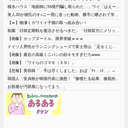
積水ハウス「地面師に55億円騙し取られた…」ワイ「はえーかわいそう…会社滅茶苦茶やろなぁ」
美人JDが彼氏のオ○ニー用に送った動画、勝手に晒されて学校中の”共有オカズ” にされる
【ｗ】物凄くカワイイ子猫の取っ組み合い！
前園「日韓定期戦を復活させるべきだ」「日韓双方にメリットがある」……日本へのメリットがなにもないんですが、それは
【画像】カップヌードル、限界突破ｗｗｗ
ドイツ人男性がランニングシューズで富士登山 「足をくじいて動けない」
【画像】最近の高級ミニバンの顔キモすぎだろwww
【画像】「ワイらのゴマキ（３９）」
【悲報】美容師「…手は尽くしました」おば「ｱｯ…ｯｽ…」→
韓国人「安貞桓が韓国代表に激怒！『惨憺たる結果、徹底的な刷新が必要だ』と監督や協会を痛烈批判」
お部屋が汚部屋になってまう、、