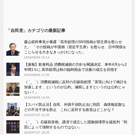
「自民党」カテゴリの最新記事
森山前幹事長が暴露「高市総理のSNS投稿が習主席を怒らせ
た」 「その投稿が中国側（習近平主席）を怒らせ、日中関係を
こじらせる大きなきっかけになった」
2026/08/06 15:14
【速報】飲食料品 消費税減税の方針を閣議決定、来年4月から2
年間1％に 高市総理は秋の臨時国会で法案の成立を目指す
2026/08/05 17:50
（ ´_ゝ`）消費税減税に反対の石破前総理「実現に向けて検討を
加速します、というのが公約。減税しますというのは公約じゃ
ない！」
2026/08/05 14:59
【スパイ防止法】自民、外国干渉防止法に刑罰 偽情報拡散な
どの不当干渉を防止 これに反対する政党はどこかな？
2026/07/27 22:05
（ ´_ゝ`）石破前首相、講演で成立した国旗損壊罪を猛批判「刑
罰によって強制するものではない」
2026/07/27 18:25