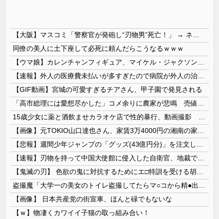
【大阪】マスコミ「警察官が発砲し“刃物男”死亡！」 → ネットで拡散された現場の無修正動画で衝撃の真相が発覚 → ………
同僚の美人に土下座して必死に頼んだらこうなるｗｗｗ
【ウマ娘】カレンチャンフィギュア、マイケル・ジャクソンみたいになってしまう
【速報】外人の医療費未払いが多すぎたので病院が外人の治療を断るようになってしまう
【GIF動画】宮城の可愛すぎるチアさん、甲子園で発見される
「高市総理には愛想尽かした」コメ余りに農家が悲鳴 売値は生産原価の半分以下に…肥料代や燃料代は高騰「今年でやめる」農家も
15歳少女に薬と酒飲ませカラオケ店で性的暴行、動画撮影 54歳無職を再逮捕 動画770本も見つかる
【画像】元TOKIO山口達也さん、家賃3万4000円の湘南の家からYouTube更新。激痩せした現在の姿がこちら…
【悲報】週間少年ジャンプの「グッズ(43億円分)」を注文し全てキャンセルした女逮捕ｗｗｗｗｗｗｗｗ
【速報】刃物を持って中国大使館に侵入した自衛官、地裁でついに動機明かす
【鬼滅の刃】 色欲の鬼に対抗するためにエ□特訓を受ける胡蝶しのぶ…！クールなしのぶが快楽に抗えず翻弄されちゃう…
盗撮魔「大学一の美女のトイレ盗撮してたらマ○コから精●出てきたんだが…」（動画あり）
【画像】 日本共産党の街宣車、ほんと碌でもないな
【ｗ】物凄くカワイイ子猫の取っ組み合い！