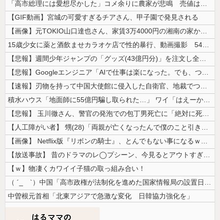
「高市総理には愛想尽かした」コメ余りに農家が悲鳴 売値は生産原価の半分...
【GIF動画】宮城の可愛すぎるチアさん、甲子園で発見される
【画像】元TOKIO山口達也さん、家賃3万4000円の湘南の家からYo...
15歳少女に薬と酒飲ませカラオケ店で性的暴行、動画撮影 54歳無職を再...
【悲報】週間少年ジャンプの「グッズ(43億円分)」を注文し全てキャンセ...
【悲報】Googleエンジニア「AIで仕事は楽になった。でも、つまらな...
【速報】刃物を持って中国大使館に侵入した自衛官、地裁でついに動機明かす
積水ハウス「地面師に55億円騙し取られた…」 ワイ「はえーかわいそう…...
【悲報】 玉川徹さん、警官の発泡での包丁男死亡に「絶対に死刑にならない...
【人工障がい者】 甥(28)「両親が亡くなったんで僕のこと引き取ってほ...
【画像】 Netflix版『リボンの騎士』、とんでもない事になるｗｗｗ...
【放送事故】 昔のドラマのレ◯プシーン、今見るとアウトすぎる・・・
【ｗ】物凄くカワイイ子猫の取っ組み合い！
（ ´_ゝ`）中国「高市政権が法制化を進めた国家情報局の設置日が7月3...
中曽根元首相「北東アジアで急激な変化 日韓協力強化を」