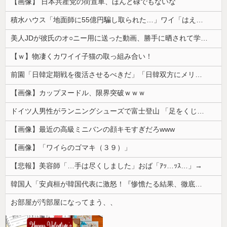
【画像】 日本共産党の街宣車、ほんと碌でもないな
積水ハウス「地面師に55億円騙し取られた…」ワイ「はえーかわいそう…会社滅茶苦茶やろなぁ」
美人JDが彼氏のオ○ニー用に送った動画、勝手に晒されて学校中の”共有オカズ” にされる
【ｗ】物凄くカワイイ子猫の取っ組み合い！
前園「日韓定期戦を復活させるべきだ」「日韓双方にメリットがある」……日本へのメリットがなにもないんですが、それは
【画像】カップヌードル、限界突破ｗｗｗ
ドイツ人男性がランニングシューズで富士登山 「足をくじいて動けない」
【画像】最近の高級ミニバンの顔キモすぎだろwww
【画像】「ワイらのゴマキ（３９）」
【悲報】美容師「…手は尽くしました」おば「ｱｯ…ｯｽ…」→
韓国人「安貞桓が韓国代表に激怒！『惨憺たる結果、徹底的な刷新が必要だ』と監督や協会を痛烈批判」
お部屋が汚部屋になってまう、、