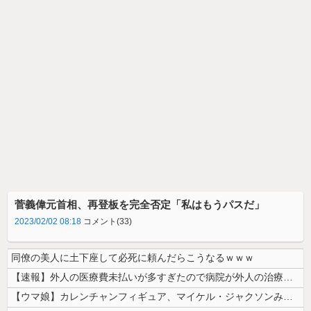
菅義偉元首相、再登板を完全否定「私はもうパスだ」
2023/02/02 08:18
コメント(33)
同僚の美人に土下座して必死に頼んだらこうなるｗｗｗ
【速報】外人の医療費未払いが多すぎたので病院が外人の治療を断るようにな...
【ウマ娘】カレンチャンフィギュア、マイケル・ジャクソンみたいになってし...