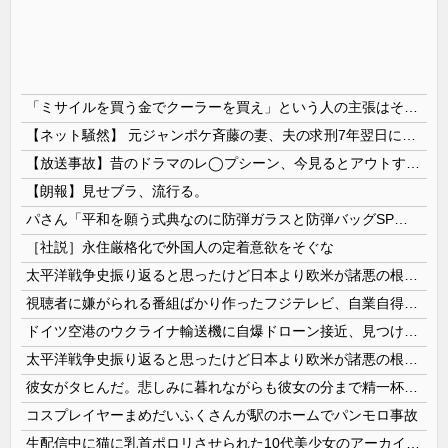
「ミサイルを買う金でクーラーを買え」という人の主張はそもそもの前提がおかしい
【ネット騒然】 元ジャンポケ斉藤の妻、夫の求刑7年翌日にインスタ更新！その内容がガチでヤバすぎる…
【放送事故】昔のドラマのレ◯プシーン、今見るとアウトすぎる・・・
【朗報】見せブラ、流行る。
パさん「平和を願う式典なのに防弾ガラスと防弾バッグSPで囲まれた壇上でスピーチする人が総理大臣」
［社説］永住厳格化で外国人の定着意欲をそぐな
太平洋戦争史振り返ると思ったけど日本より欧米が諸悪の根源やん
視聴者に嫌がられる番組ばかり作ったフジテレビ、自業自得すぎる立場に陥ってしまい……
ドイツ空港のウクライナ輸送機に自爆ドローン接近、見つけた空港職員が蹴り落とす…高性能プラスチック爆弾搭載！
太平洋戦争史振り返ると思ったけど日本より欧米が諸悪の根源やん
彼女がタヒんだ。悲しみに暮れながらも彼女の分まで精一杯生きようと誓った。だが実は生きていた！突撃するとふっくらした顔で大きなお腹を抱えて...
コスプレイヤーまめだいふくさんが駅のホームでパンモロ事故
生配信中に猫に乳首ポロリさせられた10代美少女のアーカイブ、500万再生越えｗｗｗ