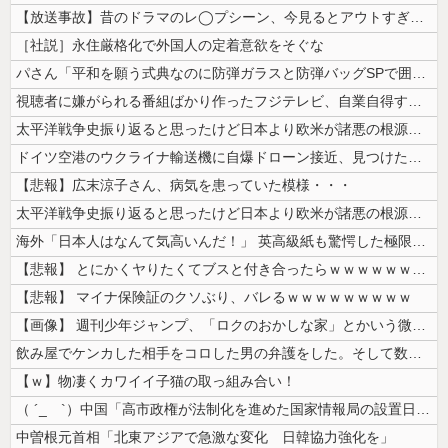
【放送事故】昔のドラマのレ◯プシーン、今見るとアウトすぎる・・・
［社説］永住厳格化で外国人の定着意欲をそぐな
パさん「平和を願う式典なのに防弾ガラスと防弾バッグSPで囲まれた壇上で...
視聴者に嫌がられる番組ばかり作ったフジテレビ、自業自得すぎる立場に陥っ...
太平洋戦争史振り返ると思ったけど日本より欧米が諸悪の根源やん
ドイツ空港のウクライナ輸送機に自爆ドローン接近、見つけた空港職員が蹴り...
【悲報】広末涼子さん、病気を患っていた模様・・・
太平洋戦争史振り返ると思ったけど日本より欧米が諸悪の根源やん
海外「日本人はなんて気高いんだ！」 英高級紙も驚愕した極限の中の日本人...
【悲報】 とにかくヤりたくてブスと付き合ったらｗｗｗｗｗｗｗｗｗｗｗｗ...
【悲報】 マイナ保険証のクソぶり、バレるｗｗｗｗｗｗｗｗｗ
【画像】 週刊少年ジャンプ、「ロクのおかしな家」とかいう微妙な漫画を巻...
飲み屋でケンカした相手をコロした男の弁護をした。そして数年後、因果応報...
【ｗ】物凄くカワイイ子猫の取っ組み合い！
（ ´_ゝ`）中国「高市政権が法制化を進めた国家情報局の設置日が7月3...
中曽根元首相「北東アジアで急激な変化 日韓協力強化を」