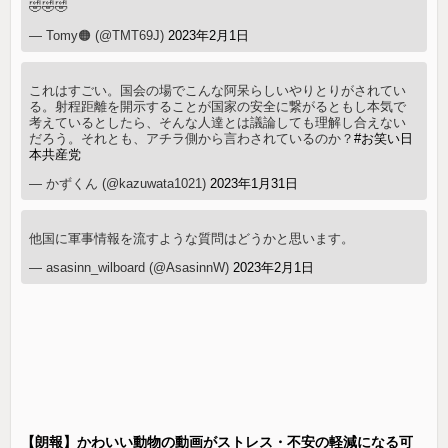
🤣🤣🤣
— Tomy🟠 (@TMT69J)
2023年2月1日
これはすごい。国会の場でこんな阿呆らしいやりとりがされてい
る。射程距離を開示することが国家の安全に繋がるともし本気で
考えているとしたら、そんな人達とは議論しても理解し合えない
だろう。それとも、アチラ側から言わされているのか？
#お笑い日
本共産党
— かずくん (@kazuwata1021)
2023年1月31日
他国に軍事情報を流すような質問はどうかと思います。
— asasinn_wilboard (@AsasinnW)
2023年2月1日
【朗報】かわいい動物の動画がストレス・不安の軽減になる可