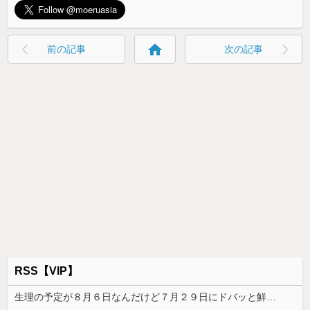
home
前の記事
次の記事
RSS【VIP】
生理の予定が８月６日なんだけど７月２９日にドバッと鮮血でたから生理かな？って思ったのよね