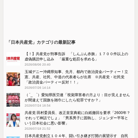
「日本共産党」カテゴリの最新記事
【！】共産党が刑事告訴 「しんぶん赤旗」１７００件以上の
虚偽購読申し込み 「厳重な処罰を求める」
2026/08/06 20:40
玉城デニー沖縄県知事、先月、都内で政治資金パーティー！立
憲、共産、社民、中道の代表者らが出席 ※共産党・社民党
「政治資金パーティー反対！！」
2026/07/26 14:14
（ ´_ゝ`）愛知県医労連「視覚障害者の方より：目が見えません
が間違えて国旗を雑巾にしたら犯罪ですか？」
2026/07/24 16:54
共産党 田村委員長、改正皇室典範に白紙撤回を要求「2600年？
それって神話でしょ」「男系男子に固執し、ジェンダー平等と
いう日本社会に悪い影響」
2026/07/18 21:52
日本共産党創立１０４年、闘い引き継ぎ打開の展望示す 自民