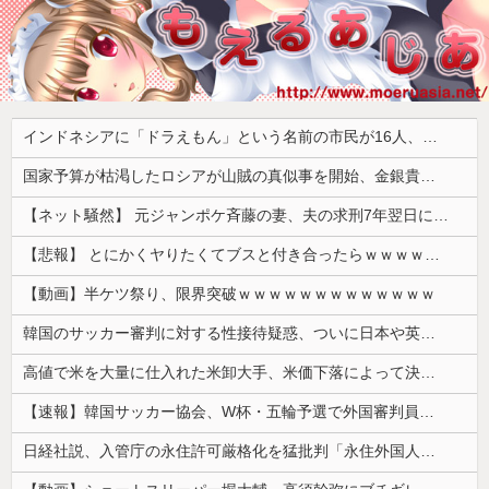
インドネシアに「ドラえもん」という名前の市民が16人、「のび太」は181人
国家予算が枯渇したロシアが山賊の真似事を開始、金銀貴金属じゃなくて自動車とかってところがリアリティありすぎる……
【ネット騒然】 元ジャンポケ斉藤の妻、夫の求刑7年翌日にインスタ更新！その内容がガチでヤバすぎる…
【悲報】 とにかくヤりたくてブスと付き合ったらｗｗｗｗｗｗｗｗｗｗｗｗｗｗｗ
【動画】半ケツ祭り、限界突破ｗｗｗｗｗｗｗｗｗｗｗｗｗ
韓国のサッカー審判に対する性接待疑惑、ついに日本や英国メディアにも取り上げられ国際問題に発展w
高値で米を大量に仕入れた米卸大手、米価下落によって決算が凄まじいことになっている模様
【速報】韓国サッカー協会、W杯・五輪予選で外国審判員や監督官を性接待！！！！
日経社説、入管庁の永住許可厳格化を猛批判「永住外国人の生活保護受給をなくす目的、外国人の意欲をそがないか懸念」「外国人を一時的な労働力ではなく、...