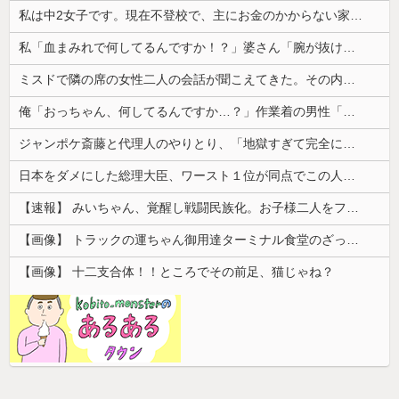
私は中2女子です。現在不登校で、主にお金のかからない家事を担当してます
私「血まみれで何してるんですか！？」婆さん「腕が抜けないのよ…助けて！」→帰宅したら玄関前がとんでもない修羅場になっていて…
ミスドで隣の席の女性二人の会話が聞こえてきた。その内容が、旦那と離婚したくてでっち上げのDV証拠を...
俺「おっちゃん、何してるんですか…？」作業着の男性「…」→歩道橋の上で目にした光景に言葉を失った…
ジャンポケ斎藤と代理人のやりとり、「地獄すぎて完全にコントになってる……」と衝撃を受ける人が続出中
日本をダメにした総理大臣、ワースト１位が同点でこの人ｗｗｗｗｗｗ
【速報】 みいちゃん、覚醒し戦闘民族化。お子様二人をフルボッコにしてしまう
【画像】 トラックの運ちゃん御用達ターミナル食堂のざっかけないオムライスｗｗｗｗｗｗｗｗｗｗ
【画像】 十二支合体！！ところでその前足、猫じゃね？