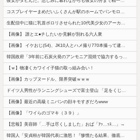
彼女がタヒんだ。悲しみに暮れながらも彼女の分まで精一杯生きようと誓った。だが実は生きていた！突撃するとふっくらした顔で大きなお腹を抱えて...
コスプレイヤーまめだいふくさんが駅のホームでパンモロ事故
生配信中に猫に乳首ポロリさせられた10代美少女のアーカイブ、500万再生越えｗｗｗ
【画像】 誰とエ●チしたいか見解が別れる六人衆
【画像】 イケおじ(54)、JK10人とハメ撮り770本撮って逮捕ｗｗｗｗｗｗｗ
韓国政府「3年前に石炭火発のアンモニア混焼で協力するっていったけどあれ取りやめな。政権変わったし」……韓国とまともな協力ができない理由、これなんですよね
【ｗ】物凄くカワイイ子猫の取っ組み合い！
【画像】カップヌードル、限界突破ｗｗｗ
ドイツ人男性がランニングシューズで富士登山 「足をくじいて動けない」
【画像】最近の高級ミニバンの顔キモすぎだろwww
【画像】「ワイらのゴマキ（３９）」
【悲報】美容師「…手は尽くしました」おば「ｱｯ…ｯｽ…」→
韓国人「安貞桓が韓国代表に激怒！『惨憺たる結果、徹底的な刷新が必要だ』と監督や協会を痛烈批判」