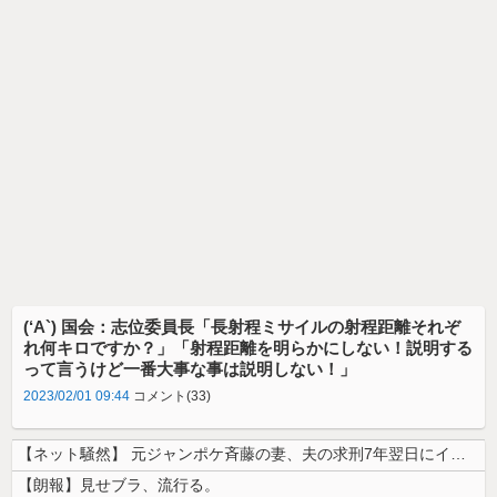
(‘A`) 国会：志位委員長「長射程ミサイルの射程距離それぞ
れ何キロですか？」「射程距離を明らかにしない！説明する
って言うけど一番大事な事は説明しない！」
2023/02/01 09:44
コメント(33)
【ネット騒然】 元ジャンポケ斉藤の妻、夫の求刑7年翌日にインスタ更新！...
【朗報】見せブラ、流行る。