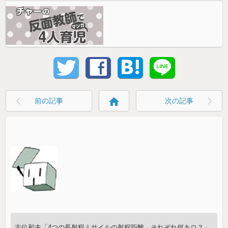
home
前の記事
次の記事
志位和夫「4つの長射程ミサイルの射程距離、それぞれ何キロ？」