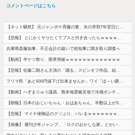
コメントページはこちら
【ネット騒然】 元ジャンポケ斉藤の妻、夫の求刑7年翌日にインスタ更新！その内容がガチでヤバすぎる…
【悲報】 とにかくヤりたくてブスと付き合ったらｗｗｗｗｗｗｗｗｗｗｗｗｗｗｗ
兵庫県斎藤知事、不正会計の疑いで前知事に聞き取り調査へ
【動画】半ケツ祭り、限界突破ｗｗｗｗｗｗｗｗｗｗｗｗｗ
【悲報】佐藤二朗さん主演の「踊る」スピンオフ作品、結局撮影中止が決定wwwwwwwwwwww
フリマ民「あと500円値下げ出来ませんか」ワイ「ほ～い購入ｗ」
【動画】へずまりゅう議員、熊本地震被災地で冷感ポンチョ配布 → 被災民の衝撃の反応がコチラ → ｗｗｗｗｗｗｗｗｗｗｗｗｗｗｗｗ
【朗報】日本のおじいちゃん・おばあちゃん、半数以上がSNSを使いこなしていたｗｗｗｗｗ
【悲報】 マイナ保険証のクソぶり、バレるｗｗｗｗｗｗｗｗｗ
【画像】 週刊少年ジャンプ、「ロクのおかしな家」とかいう微妙な漫画を巻頭カラーにしたせいで100万部切る