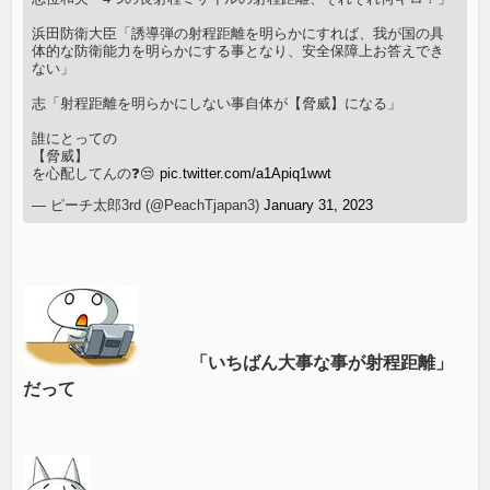
浜田防衛大臣「誘導弾の射程距離を明らかにすれば、我が国の具
体的な防衛能力を明らかにする事となり、安全保障上お答えでき
ない」
志「射程距離を明らかにしない事自体が【脅威】になる」
誰にとっての
【脅威】
を心配してんの❓😒
pic.twitter.com/a1Apiq1wwt
— ピーチ太郎3rd (@PeachTjapan3)
January 31, 2023
「いちばん大事な事が射程距離」
だって