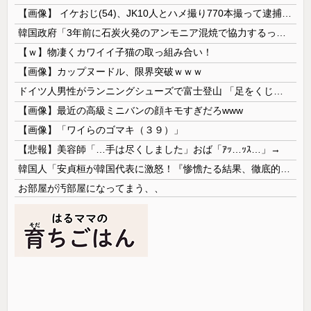
【画像】 イケおじ(54)、JK10人とハメ撮り770本撮って逮捕ｗｗｗｗｗｗｗ
韓国政府「3年前に石炭火発のアンモニア混焼で協力するっていったけどあれ取りやめな。政権変わったし」……韓国とまともな協力ができない理由、これなんですよね
【ｗ】物凄くカワイイ子猫の取っ組み合い！
【画像】カップヌードル、限界突破ｗｗｗ
ドイツ人男性がランニングシューズで富士登山 「足をくじいて動けない」
【画像】最近の高級ミニバンの顔キモすぎだろwww
【画像】「ワイらのゴマキ（３９）」
【悲報】美容師「…手は尽くしました」おば「ｱｯ…ｯｽ…」→
韓国人「安貞桓が韓国代表に激怒！『惨憺たる結果、徹底的な刷新が必要だ』と監督や協会を痛烈批判」
お部屋が汚部屋になってまう、、