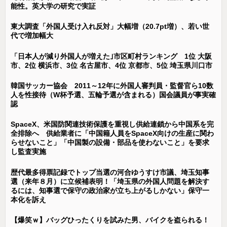
能性。英大学の研究で実証
東大調査「外国人受け入れ反対」大幅増（20.7pt増）、若い世
代で増加幅大
「日本人が減り外国人が増えた｣市区町村ランキング 1位 大阪
市、2位 横浜市、3位 名古屋市、4位 京都市、5位 埼玉県川口市
韓国サッカー協会 2011～12年に外国人審判員・監督官ら10数
人を性接待（W杯予選、五輪予選が含まれる）国会議員が事実確
認
SpaceX、米国防関連技術保護を重視し供給連鎖から中国系を完
全排除へ 供給業者に「中国籍人員をSpaceX向けの生産に関わ
らせないこと」「中国製の設備・部品を使わないこと」を要求
し監査実施
歴代最多得票記録でトップ当選の河合ゆうすけ市議、埼玉知事
選（来年８月）に立候補表明！「埼玉県の外国人問題を解決す
るには、知事選で保守の政治家が立ち上がるしかない」保守一
本化を訴え
【爆笑ｗ】バッグひったくりを試みた男、バイクを盗られる！