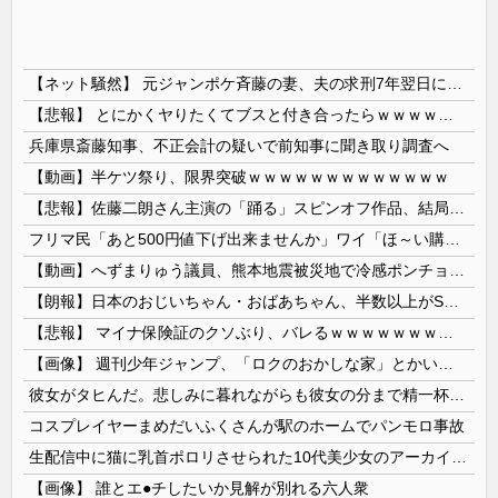
【ネット騒然】 元ジャンポケ斉藤の妻、夫の求刑7年翌日にインスタ更新！その内容がガチでヤバすぎる…
【悲報】 とにかくヤりたくてブスと付き合ったらｗｗｗｗｗｗｗｗｗｗｗｗｗｗｗ
兵庫県斎藤知事、不正会計の疑いで前知事に聞き取り調査へ
【動画】半ケツ祭り、限界突破ｗｗｗｗｗｗｗｗｗｗｗｗｗ
【悲報】佐藤二朗さん主演の「踊る」スピンオフ作品、結局撮影中止が決定wwwwwwwwwwww
フリマ民「あと500円値下げ出来ませんか」ワイ「ほ～い購入ｗ」
【動画】へずまりゅう議員、熊本地震被災地で冷感ポンチョ配布 → 被災民の衝撃の反応がコチラ → ｗｗｗｗｗｗｗｗｗｗｗｗｗｗｗｗ
【朗報】日本のおじいちゃん・おばあちゃん、半数以上がSNSを使いこなしていたｗｗｗｗｗ
【悲報】 マイナ保険証のクソぶり、バレるｗｗｗｗｗｗｗｗｗ
【画像】 週刊少年ジャンプ、「ロクのおかしな家」とかいう微妙な漫画を巻頭カラーにしたせいで100万部切る
彼女がタヒんだ。悲しみに暮れながらも彼女の分まで精一杯生きようと誓った。だが実は生きていた！突撃するとふっくらした顔で大きなお腹を抱えて...
コスプレイヤーまめだいふくさんが駅のホームでパンモロ事故
生配信中に猫に乳首ポロリさせられた10代美少女のアーカイブ、500万再生越えｗｗｗ
【画像】 誰とエ●チしたいか見解が別れる六人衆