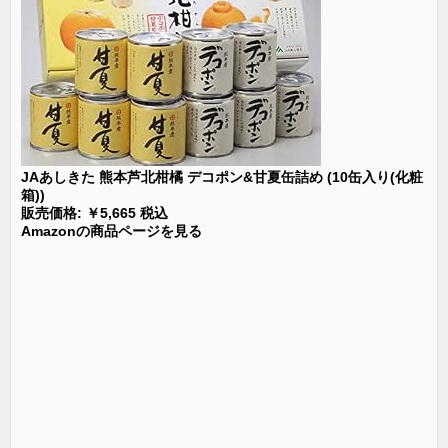
JAあしきた 熊本芦北柑橘 デコポン&甘夏缶詰め (10缶入り(化粧
箱))
販売価格: ￥5,665 税込
Amazonの商品ページを見る