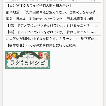
【ｗ】物凄くカワイイ子猫の取っ組み合い！
熊本地震、「九州自動車道は混んでない」と実況しながら被災地へ向かう有名アナなどに批判殺到 全国紙記者「最新の状況をいち早く伝えることは報道機関としての責務」「情報を取り上げることには大きな意義がある」
海外「日本よ、お前がナンバーワンだ」 熊本地震直後の日本の対応のスピードに世界が衝撃
【猫】 ドアノブにカバンをかけていた。行けるかニャ？ → 猫はこうなります…
【猫】 ドアノブにカバンをかけていた。行けるかニャ？ → 猫はこうなります…
ネコ飼いが階段の上で袋を揺らす。キラ〜ン！ → 地下室からヤツが現れる…
【衝撃映像】バカが津波を撮影しに行った結果…