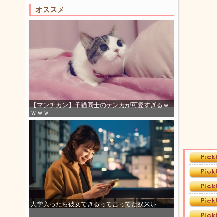
オススメ
【マンチカン】子猫同士のケンカが可愛すぎるｗ
ｗｗｗ
大学入ったら彼女できるって言ってた奴来い