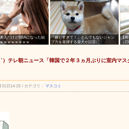
美人だけどBBAになった結
「嬉しすぎて！」とんでもないジャン
【画
ｗｗｗｗｗｗｗｗ
プ力を発揮する柴犬が話題に
（2
を募
_ゝ`）テレ朝ニュース「韓国で２年３ヵ月ぶりに室内マ
月31日14:25 / カテゴリ：
マスコミ