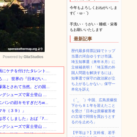
今年もよろしくおねがいしま
す(´・ω・`)
手洗い・うがい・睡眠・栄養
もお願いいたします
最新記事
歴代最多得票記録でトップ
当選の河合ゆうすけ市議、
Powered by 
GliaStudios
埼玉知事選（来年８月）に
立候補表明！「埼玉県の外
国人問題を解決するには、
Mute
知事選で保守の政治家が立
ち上がるしかない」保守一
本化を訴え
（ ´_ゝ`）中国、広島原爆投
下から８１年を迎えたこと
を受け「日本は原爆被害者
の立場で同情を買おうとす
るのを止めろ」
【平等は？】文科省、若手