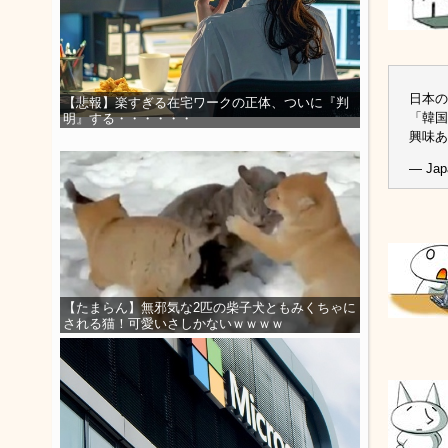
日本の
【悲報】楽すぎる在宅ワークの正体、ついに『判
「韓国
明』する・・・・・・
興味あ
— Japa
【たまらん】無邪気な2匹の柴子犬ともみくちゃに
される猫！可愛いさしかないｗｗｗｗ