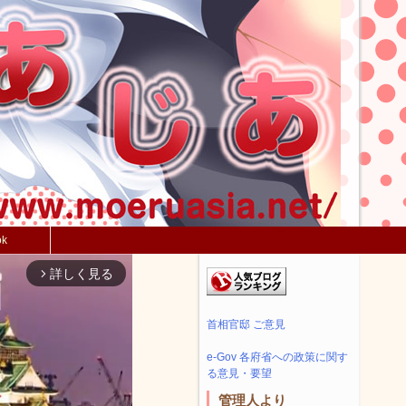
ok
詳しく見る
arrow_forward_ios
首相官邸 ご意見
e-Gov 各府省への政策に関す
る意見・要望
管理人より