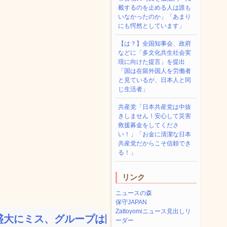
載するのを止める人は誰も
いなかったのか」「あまり
にも愕然としています」
【は？】全国知事会、政府
などに「多文化共生社会実
現に向けた提言」を提出
「国は在留外国人を労働者
と見ているが、日本人と同
じ生活者」
共産党「日本共産党は中抜
きしません！安心して災害
救援募金をしてくださ
い！」「お金に清潔な日本
共産党だからこそ信頼でき
る！」
リンク
ニュースの森
保守JAPAN
Zattoyomiニュース見出しリ
大にミス、グループは険悪...
ーダー