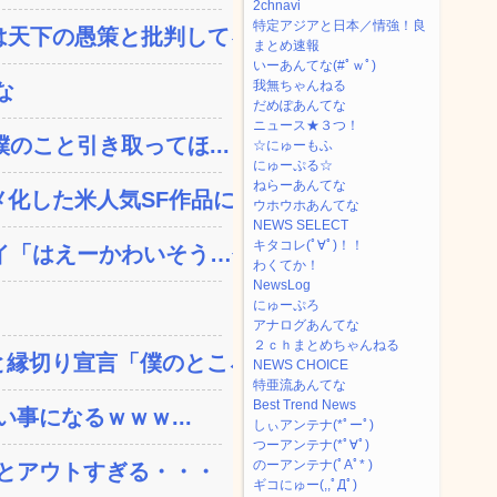
2chnavi
特定アジアと日本／情強！良
天下の愚策と批判してるぞ...
まとめ速報
いーあんてな(#ﾟｗﾟ)
我無ちゃんねる
な
だめぽあんてな
ニュース★３つ！
のこと引き取ってほ...
☆にゅーもふ
にゅーぷる☆
ねらーあんてな
した米人気SF作品に絶...
ウホウホあんてな
NEWS SELECT
キタコレ(ﾟ∀ﾟ)！！
「はえーかわいそう…会...
わくてか！
NewsLog
にゅーぷろ
アナログあんてな
２ｃｈまとめちゃんねる
縁切り宣言「僕のところ...
NEWS CHOICE
特亜流あんてな
Best Trend News
い事になるｗｗｗ...
しぃアンテナ(*ﾟーﾟ)
つーアンテナ(*ﾟ∀ﾟ)
のーアンテナ(ﾟAﾟ* )
とアウトすぎる・・・
ギコにゅー(,,ﾟДﾟ)