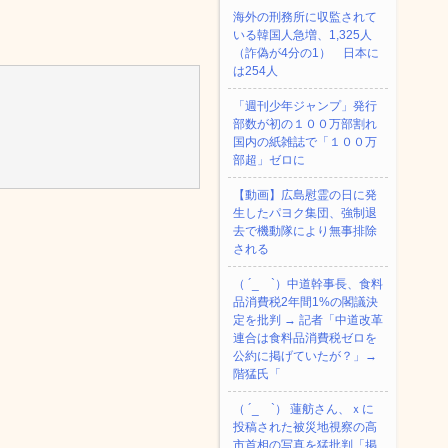
海外の刑務所に収監されて
いる韓国人急増、1,325人
（詐偽が4分の1） 日本に
は254人
「週刊少年ジャンプ」発行
部数が初の１００万部割れ
国内の紙雑誌で「１００万
部超」ゼロに
【動画】広島慰霊の日に発
生したパヨク集団、強制退
去で機動隊により無事排除
される
（ ´_ゝ`）中道幹事長、食料
品消費税2年間1%の閣議決
定を批判 → 記者「中道改革
連合は食料品消費税ゼロを
公約に掲げていたが？」→
階猛氏「
（ ´_ゝ`） 蓮舫さん、ｘに
投稿された被災地視察の高
市首相の写真を猛批判「掲