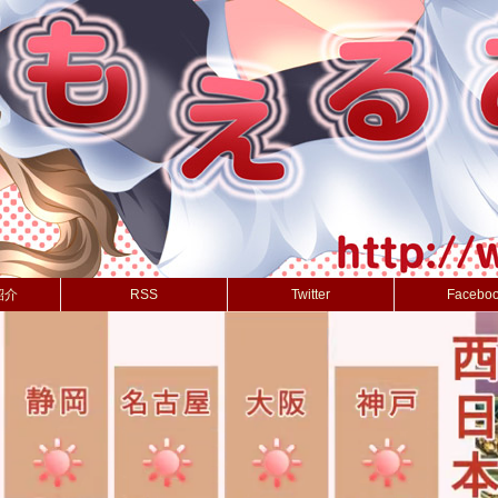
紹介
RSS
Twitter
Facebo