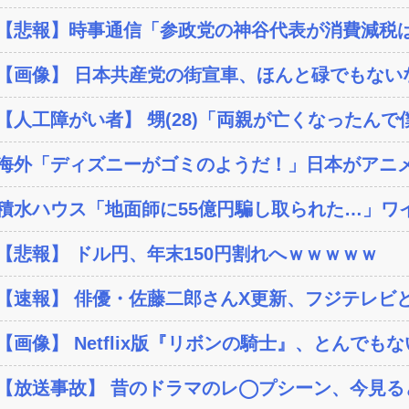
【悲報】時事通信「参政党の神谷代表が消費減税は
【画像】 日本共産党の街宣車、ほんと碌でもない
【人工障がい者】 甥(28)「両親が亡くなったんで僕
海外「ディズニーがゴミのようだ！」日本がアニメ化
積水ハウス「地面師に55億円騙し取られた…」ワイ
【悲報】 ドル円、年末150円割れへｗｗｗｗｗ
【速報】 俳優・佐藤二郎さんX更新、フジテレビと
【画像】 Netflix版『リボンの騎士』、とんでもな
【放送事故】 昔のドラマのレ◯プシーン、今見る