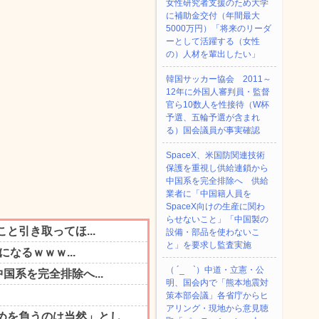
女性研究者支援のため大学
に補助金交付（年間最大
5000万円）「将来のリーダ
ーとして活躍する（女性
の）人材を輩出したい」
韓国サッカー協会 2011～
12年に外国人審判員・監督
官ら10数人を性接待（W杯
予選、五輪予選が含まれ
る）国会議員が事実確認
SpaceX、米国防関連技術
保護を重視し供給連鎖から
中国系を完全排除へ 供給
業者に「中国籍人員を
SpaceX向けの生産に関わ
らせないこと」「中国製の
設備・部品を使わないこ
と」を要求し監査実施
（ ´_ゝ`）中道・立憲・公
明、国会内で「熊本地震対
策本部会議」各省庁からヒ
アリング・現地から意見聴