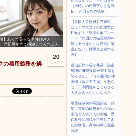
的でなかった」※岸田首相
（当時）の秘書官などを歴
任 、岸田首相の後輩
【外国人公務員】三重県、
ぱよくマスコミの総攻撃に
屈せず！「県民対象アンケ
ート『外国人の職員採用を
像】若くて美人な看護師さん
続けるべきか』は差別に該
3）汚部屋すぎて掃除してくれる人
集ｗｗｗ
当しない」結果を公表する
方針
20
スクの着用義務を解
コメント
森山前幹事長が暴露「高市
総理のSNS投稿が習主席を
怒らせた」 「その投稿が中
国側（習近平主席）を怒ら
せ、日中関係をこじらせる
大きなきっかけになった」
消費税減税を閣議決定、背
景に首相の財務省への強い
不信と人事介入の示唆 歴
代政権に増税を主導してき
た財務省、高市内閣に完全
敗北