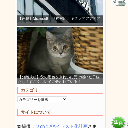
【速報】Microsoft、『神対応』キタァアアアアア
ーーーーーー！！
【分離成功】父の毛色をきれいに受け継いだ子猫
たち！すごくキレイに分かれている！
カテゴリ
サイトについて
絵提供：
２ch全AAイラスト化計画
さま