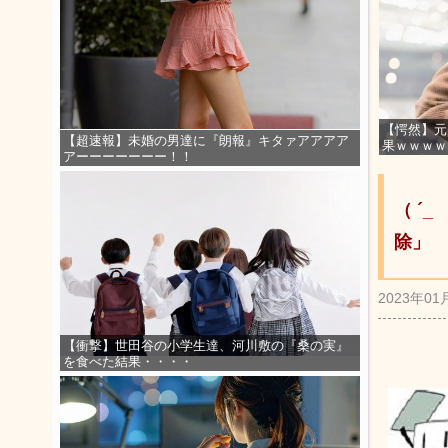
【愕然】元
【超速報】未婚の男達に『朗報』キタァアアアア
果ｗｗｗｗ
アーーーーーーー！！
（ ´
除」
2023年01
【衝撃】世田谷の小学生達、河川敷の『桑の実』
を食べた結果・・・・