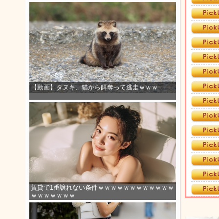
【動画】タヌキ、猫から餌奪って逃走ｗｗｗ
賃貸で1番譲れない条件ｗｗｗｗｗｗｗｗｗｗｗｗ
ｗｗｗｗｗｗｗ