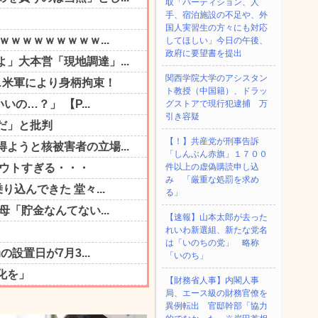
取「パーティション、人
手、宿泊施設の不足や、外
国人実習生の方々にも対応
してほしい」今日の午後、
政府に要望書を提出
関西学院大学のアシスタン
ト教授（中国籍）、ドラッ
グストアで現行犯逮捕 万
引き容疑
【！】共産党が刑事告訴
「しんぶん赤旗」１７００
件以上の虚偽購読申し込
み 「厳重な処罰を求め
る」
【速報】山本太郎が去った
れいわ新選組、新たな党名
は「いのちの党」 略称
「いのち」
【財務省人事】内閣人事
局、エース級の財務官僚を
異例転出 官邸幹部「協力