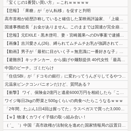
「宝くじの1番賢い買い方」←これｗｗｗｗｗ
【悲報】「果糖」が「がん転移」を促すと判明
高市首相が経歴詐称していると確信した某映画評論家、「上級公務員試験に合...
国連事務総長「お金がありません。このままでは国連が完全崩壊します。助け...
【悲報】元EXILE・黒木啓司、妻・宮崎麗果へのDV事案で逮捕されてい...
【画像】吉川愛さん(26)、縛られてムチムチお乳が強調されてしまう
【動画】男子が「最初に目がいく子＝無意識に一番好きな子」という恋愛心理...
【避難所】キッチンカー、から揚げや麺類提供 40代女性「最高、パン中心...
中国のビーチ。ゴミだらけ
「住信SBI」が「ドコモの銀行」に変わってうんざりしてるやつｗｗｗｗｗ...
元温泉ピンクコンパニオンだけど、質問ある？
【衝撃】 ワイ、保険金2億円と遺産6000万円を相続したら「こう」なっ...
ワイジ毎日2kgの野菜と500gくらいの肉食べたらこうなるｗｗｗ
「2年間、たぶん1日4回は握ってた」ラスベガスで買った3,000円のキ...
【ｗ】物凄くカワイイ子猫の取っ組み合い！
（ ´_ゝ`）中国「高市政権が法制化を進めた国家情報局の設置日が7月3...