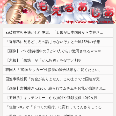
石破前首相を懐かしむ左派、「石破が日本国民から支持されまくっていた」と主張してしまうも……
「近年稀に見るどころの話じゃないぞ」と台風15号の予想進路に困惑する人が多数、偏西風が全く通用していないんだけど……
【画像】 パパ活待機中の子が20人ぐらい激写されるｗｗｗｗｗｗｗｗｗｗｗ
【悲報】「果糖」が「がん転移」を促すと判明
韓国人「“韓国サッカー”性接待の試合結果をご覧ください」→「マッサージ効果は間違いないねｗ」「これが本当のベッドサッカーだ」
国連事務総長「お金がありません。このままでは国連が完全崩壊します。助けて下さい」
【画像】吉川愛さん(26)、縛られてムチムチお乳が強調されてしまう
【避難所】キッチンカー、から揚げや麺類提供 40代女性「最高、パン中心の生活には飽き飽きしていて、野菜不足も感じていた」→時事通信タイトル「パン...
「住信SBI」が「ドコモの銀行」に変わってうんざりしてるやつｗｗｗｗｗｗｗ