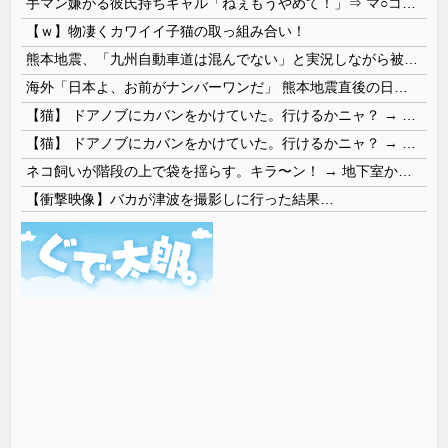
手マン嫌がる彼氏持ちギャル「ねぇもうやめて！」⇒ マ○コは正直だった結果…
【ｗ】物凄くカワイイ子猫の取っ組み合い！
熊本地震、「九州自動車道は混んでない」と実況しながら被災地へ向かう有名アナなどに批判殺到 全国紙記者「最新の状況をいち早く伝えることは報道機関としての責務」「情報を取り上げることには大きな意義がある」
海外「日本よ、お前がナンバーワンだ」 熊本地震直後の日本の対応のスピードに世界が衝撃
【猫】 ドアノブにカバンをかけていた。行けるかニャ？ → 猫はこうなります…
【猫】 ドアノブにカバンをかけていた。行けるかニャ？ → 猫はこうなります…
ネコ飼いが階段の上で袋を揺らす。キラ〜ン！ → 地下室からヤツが現れる…
【衝撃映像】バカが津波を撮影しに行った結果…