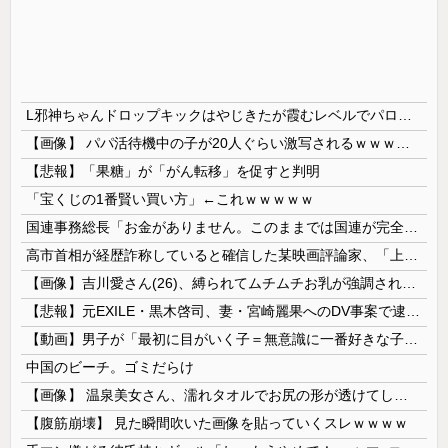
L邪神ちゃんドロップキックはやじきたが霞むレベルでパロディネタ満載。演出面白いのに台がキツいよ…
【画像】 パパ活待機中の子が20人ぐらい激写されるｗｗｗｗｗｗｗｗｗｗｗ
【悲報】「果糖」が「がん転移」を促すと判明
「宝くじの1番賢い買い方」←これｗｗｗｗｗ
国連事務総長「お金がありません。このままでは国連が完全崩壊します。助けて下さい」
高市首相が経歴詐称していると確信した某映画評論家、「上級公務員試験に合格とは書いてないんですが…」とツッコミを受けまくり……
【画像】吉川愛さん(26)、縛られてムチムチお乳が強調されてしまう
【悲報】元EXILE・黒木啓司、妻・宮崎麗果へのDV事案で逮捕されていた！宮崎は全身打撲、頭部裂傷及び打撲、頸部損傷・・・
【動画】男子が「最初に目がいく子＝無意識に一番好きな子」という恋愛心理テストｗｗｗｗｗｗｗｗｗｗｗｗｗｗｗ 【Pickup07093031】
中国のビーチ。ゴミだらけ
【画像】 温泉美女さん、濡れタオルでお尻の形が透けてしまう
【腹筋崩壊】 見た瞬間吹いた画像を貼っていくスレｗｗｗｗ