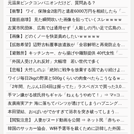
元温泉ピンクコンパニオンだけど、質問ある？
【衝撃】 ワイ、保険金2億円と遺産6000万円を相続したら「こう」なった・・・
【腹筋崩壊】 見た瞬間吹いた画像を貼っていくスレｗｗｗｗ
左翼市民団体、広島では通用せず「人殺しの汚い足で広島の土を踏むな！」→広島県民「お前らの方が汚いんじゃ！」「ワシらが広島県民じゃ」
【画像】どのくノ一を快楽責めしたいｗｗｗｗｗ
【拡散希望】辺野古転覆事故遺族が「全容解明と再発防止を求める会」設立 継続的に活動するためと説明、クラファン立ち上げも準備
【避難所】キッチンカー、から揚げや麺類提供 40代女性「最高、パン中心の生活には飽き飽きしていて、野菜不足も感じていた」→時事通信タイトル「パン...
「外国人受け入れ反対」大幅増 若い世代で多く
【悲報】大竹しのぶ「絶対に戦争を放棄する国であり続けよう」 平和への思いをつづる 広島に原爆が投下されてから81年
ワイジ毎日2kgの野菜と500gくらいの肉食べたらこうなるｗｗｗ
「2年間、たぶん1日4回は握ってた」ラスベガスで買った3,000円のキーホルダーを調べたら
手マン嫌がる彼氏持ちギャル「ねぇもうやめて！」⇒ マ○コは正直だった結果…
友廣南実アナ 海に落ちてパンツが透けてしまうハプニング！！【GIF動画あり】
本田望結、お○ぱいがでかすぎて浴衣を突き破ってしまう…
【閲覧注意】 人妻がヌード動画を公開 ⇒ ネット民「赤ちゃんに絶対に母乳を上げないで！」（衝撃動画）
韓国のサッカー協会、W杯予選等を裁くために訪韓した外国人審判を「性接待」していた……大して強くもないチームが潤沢な予算を持ってりゃそうなるわな