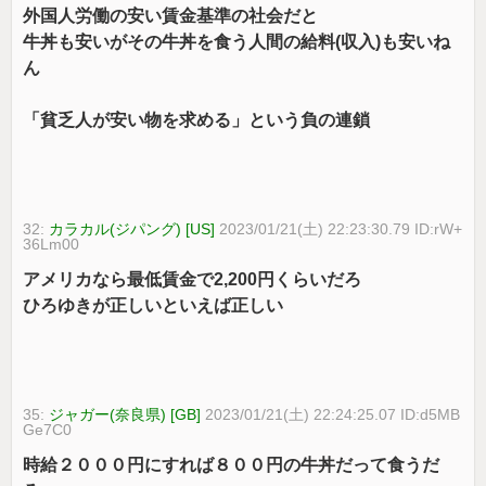
外国人労働の安い賃金基準の社会だと
牛丼も安いがその牛丼を食う人間の給料(収入)も安いね
ん
「貧乏人が安い物を求める」という負の連鎖
32:
カラカル(ジパング) [US]
2023/01/21(土) 22:23:30.79 ID:rW+
36Lm00
アメリカなら最低賃金で2,200円くらいだろ
ひろゆきが正しいといえば正しい
35:
ジャガー(奈良県) [GB]
2023/01/21(土) 22:24:25.07 ID:d5MB
Ge7C0
時給２０００円にすれば８００円の牛丼だって食うだ