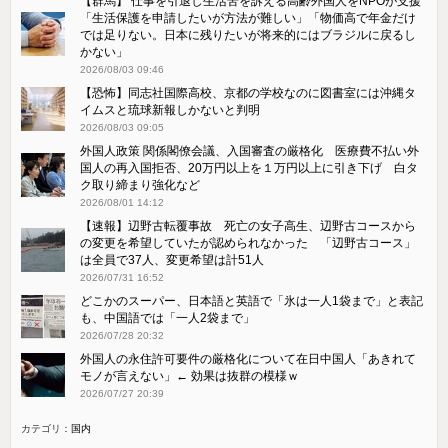
【群馬】 仕事を引退し生活苦を訴える高齢外国人をNPOが支援
「生活保護を申請したいが方法が難しい」「物価高で年金だけ
では足りない。日本に残りたいが将来的にはブラジルに戻るし
かない」
2026/08/03 09:46
【恐怖】同志社国際高校、京都の学校なのに図書室には沖縄タ
イムスと琉球新報しかないと判明
2026/08/03 09:05
外国人政策 関係閣僚会議、入国審査の厳格化 医療費不払い外
国人の再入国拒否、20万円以上を１万円以上に引き下げ 白タ
ク取り締まり強化など
2026/08/01 14:12
【速報】辺野古転覆事故 死亡の女子高生、辺野古コースから
の変更を希望していたが認められなかった 「辺野古コース」
は全員で37人、変更希望は計51人
2026/07/31 16:52
どこかのスーパー、日本語と英語で「氷は一人1袋まで」と表記
も、中国語では「一人2袋まで」
2026/07/28 20:32
外国人の永住許可要件の厳格化について在日中国人「あきれて
モノが言えない」← 効果は抜群の模様ｗ
2026/07/27 20:39
カテゴリ：
国内