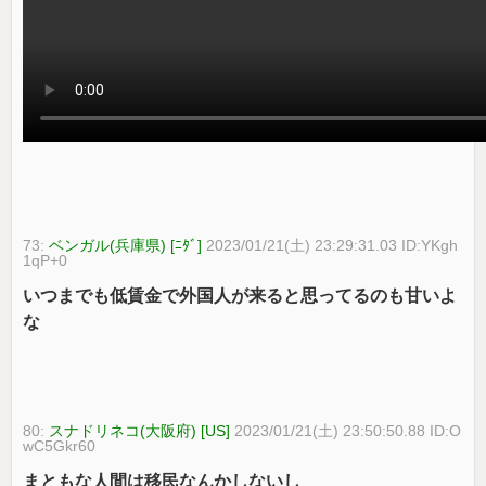
73:
ベンガル(兵庫県) [ﾆﾀﾞ]
2023/01/21(土) 23:29:31.03 ID:YKgh
1qP+0
いつまでも低賃金で外国人が来ると思ってるのも甘いよ
な
80:
スナドリネコ(大阪府) [US]
2023/01/21(土) 23:50:50.88 ID:O
wC5Gkr60
まともな人間は移民なんかしないし