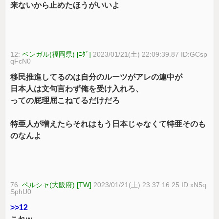
来ないから止めたほうがいいよ
12:
ベンガル(福岡県) [ﾆﾀﾞ]
2023/01/21(土) 22:09:39.87 ID:GCsp
qFcN0
移民推進してるのは自分のルーツがアレの連中が
日本人は文句言わず俺を受け入れろ、
っての屁理屈こねてるだけだろ
特亜人が増えたらそれはもう日本じゃなくて特亜そのも
のなんよ
76:
ペルシャ(大阪府) [TW]
2023/01/21(土) 23:37:16.25 ID:xN5q
SphU0
>>12