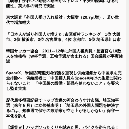
【朗報】かわいい動物の動画がストレス・不安の軽減になる可
能性。英大学の研究で実証
東大調査「外国人受け入れ反対」大幅増（20.7pt増）、若い世
代で増加幅大
「日本人が減り外国人が増えた｣市区町村ランキング 1位 大阪
市、2位 横浜市、3位 名古屋市、4位 京都市、5位 埼玉県川口市
韓国サッカー協会 2011～12年に外国人審判員・監督官ら10数
人を性接待（W杯予選、五輪予選が含まれる）国会議員が事実確
認
SpaceX、米国防関連技術保護を重視し供給連鎖から中国系を完
全排除へ 供給業者に「中国籍人員をSpaceX向けの生産に関わ
らせないこと」「中国製の設備・部品を使わないこと」を要求
し監査実施
歴代最多得票記録でトップ当選の河合ゆうすけ市議、埼玉知事
選（来年８月）に立候補表明！「埼玉県の外国人問題を解決す
るには、知事選で保守の政治家が立ち上がるしかない」保守一
本化を訴え
【爆笑ｗ】バッグひったくりを試みた男、バイクを盗られる！