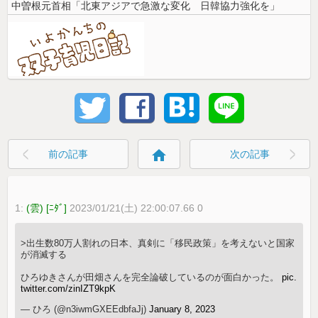
中曽根元首相「北東アジアで急激な変化 日韓協力強化を」
home
前の記事
次の記事
1:
(雲) [ﾆﾀﾞ]
2023/01/21(土) 22:00:07.66 0
>出生数80万人割れの日本、真剣に「移民政策」を考えないと国家
が消滅する
ひろゆきさんが田畑さんを完全論破しているのが面白かった。
pic.
twitter.com/zinIZT9kpK
— ひろ (@n3iwmGXEEdbfaJj)
January 8, 2023