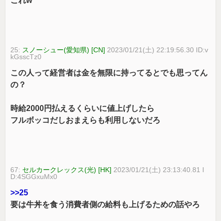
これw
25:
スノーシュー(愛知県) [CN]
2023/01/21(土) 22:19:56.30 ID:v
kGsscTz0
この人って経営者は金を無限に持ってるとでも思ってん
の？
時給2000円払えるくらいに値上げしたら
フルボッコだしおまえらも利用しないだろ
67:
セルカークレックス(光) [HK]
2023/01/21(土) 23:13:40.81 I
D:4SGGxuMx0
>>25
要は牛丼を食う消費者側の給料も上げるための話やろ