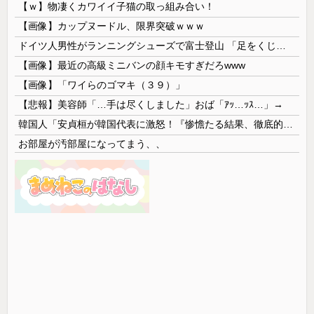
【ｗ】物凄くカワイイ子猫の取っ組み合い！
【画像】カップヌードル、限界突破ｗｗｗ
ドイツ人男性がランニングシューズで富士登山 「足をくじいて動けない」
【画像】最近の高級ミニバンの顔キモすぎだろwww
【画像】「ワイらのゴマキ（３９）」
【悲報】美容師「…手は尽くしました」おば「ｱｯ…ｯｽ…」→
韓国人「安貞桓が韓国代表に激怒！『惨憺たる結果、徹底的な刷新が必要だ』と監督や協会を痛烈批判」
お部屋が汚部屋になってまう、、