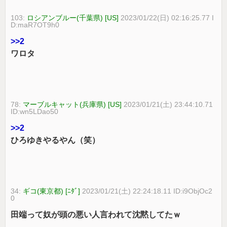
103:
ロシアンブルー(千葉県) [US]
2023/01/22(日) 02:16:25.77 I
D:maR7OT9h0
>>2
ワロタ
78:
マーブルキャット(兵庫県) [US]
2023/01/21(土) 23:44:10.71
ID:wn5LDao50
>>2
ひろゆきやるやん（笑）
34:
ギコ(東京都) [ﾆﾀﾞ]
2023/01/21(土) 22:24:18.11 ID:i9ObjOc2
0
田端って奴が頭の悪い人言われて沈黙してたｗ