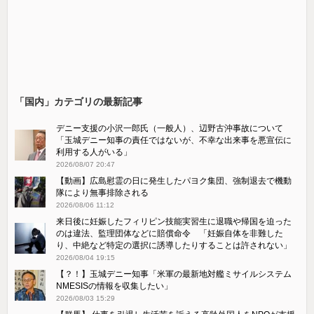
「国内」カテゴリの最新記事
デニー支援の小沢一郎氏（一般人）、辺野古沖事故について
「玉城デニー知事の責任ではないが、不幸な出来事を悪宣伝に
利用する人がいる」
2026/08/07 20:47
【動画】広島慰霊の日に発生したパヨク集団、強制退去で機動
隊により無事排除される
2026/08/06 11:12
来日後に妊娠したフィリピン技能実習生に退職や帰国を迫った
のは違法、監理団体などに賠償命令 「妊娠自体を非難した
り、中絶など特定の選択に誘導したりすることは許されない」
2026/08/04 19:15
【？！】玉城デニー知事「米軍の最新地対艦ミサイルシステム
NMESISの情報を収集したい」
2026/08/03 15:29