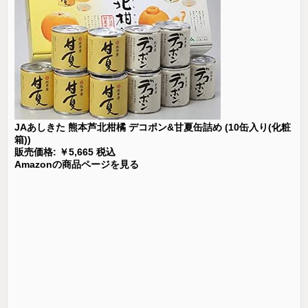
JAあしきた 熊本芦北柑橘 デコポン&甘夏缶詰め (10缶入り(化粧
箱))
販売価格: ￥5,665 税込
Amazonの商品ページを見る