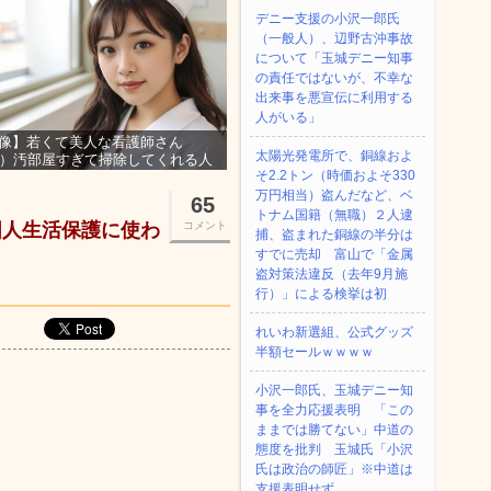
デニー支援の小沢一郎氏
（一般人）、辺野古沖事故
について「玉城デニー知事
の責任ではないが、不幸な
出来事を悪宣伝に利用する
人がいる」
像】若くて美人な看護師さん
太陽光発電所で、銅線およ
3）汚部屋すぎて掃除してくれる人
そ2.2トン（時価およそ330
集ｗｗｗ
万円相当）盗んだなど、ベ
65
トナム国籍（無職）２人逮
国人生活保護に使わ
コメント
捕、盗まれた銅線の半分は
すでに売却 富山で「金属
盗対策法違反（去年9月施
行）」による検挙は初
れいわ新選組、公式グッズ
半額セールｗｗｗｗ
小沢一郎氏、玉城デニー知
事を全力応援表明 「この
ままでは勝てない」中道の
態度を批判 玉城氏「小沢
氏は政治の師匠」※中道は
支援表明せず