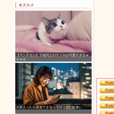
オススメ
【マンチカン】子猫同士のケンカが可愛すぎるｗ
ｗｗｗ
大学入ったら彼女できるって言ってた奴来い