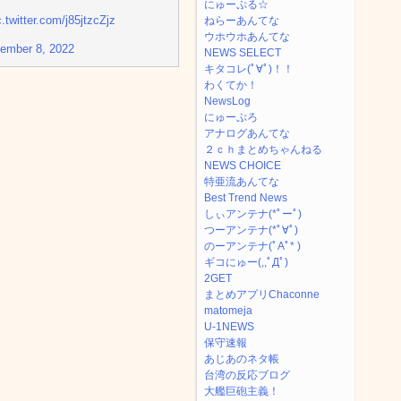
にゅーぷる☆
c.twitter.com/j85jtzcZjz
ねらーあんてな
ウホウホあんてな
ember 8, 2022
NEWS SELECT
キタコレ(ﾟ∀ﾟ)！！
わくてか！
NewsLog
にゅーぷろ
アナログあんてな
２ｃｈまとめちゃんねる
NEWS CHOICE
特亜流あんてな
Best Trend News
しぃアンテナ(*ﾟーﾟ)
つーアンテナ(*ﾟ∀ﾟ)
のーアンテナ(ﾟAﾟ* )
ギコにゅー(,,ﾟДﾟ)
2GET
まとめアプリChaconne
matomeja
U-1NEWS
保守速報
あじあのネタ帳
台湾の反応ブログ
大艦巨砲主義！