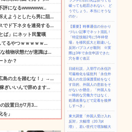
ランチの日の丸は折っても
破っても処罰されない、 ど
うでしょう。本当にそうな
のか」
【重要】時事通信の分かり
づらい記事でネット混乱！
「特定技能2号に5年枠登
場」を移民拡大と勘違いし
反対パブコメが殺到 ※実
際は3年で永住申請できた
穴を塞ぐ改正
日経社説、入管庁の永住許
可厳格化を猛批判「永住外
国人の生活保護受給をなく
す目的、外国人の意欲をそ
がないか懸念」「外国人を
一時的な労働力ではなく、
処遇改善などで定着を後押
しすべき」
東大調査「外国人受け入れ
反対」大幅増（20.7pt
増）、若い世代で増加幅大