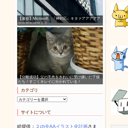
【速報】Microsoft、『神対応』キタァアアアアア
ーーーーーー！！
【分離成功】父の毛色をきれいに受け継いだ子猫
たち！すごくキレイに分かれている！
カテゴリ
サイトについて
絵提供：
２ch全AAイラスト化計画
さま