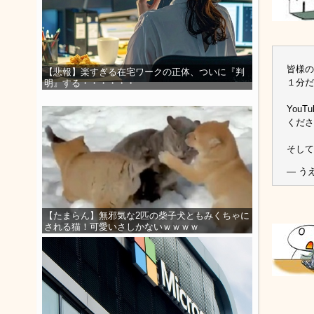
皆様の
【悲報】楽すぎる在宅ワークの正体、ついに『判
１分だ
明』する・・・・・・
You
くださ
そして
— う
【たまらん】無邪気な2匹の柴子犬ともみくちゃに
される猫！可愛いさしかないｗｗｗｗ