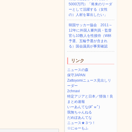
5000万円）「将来のリーダ
ーとして活躍する（女性
の）人材を輩出したい」
韓国サッカー協会 2011～
12年に外国人審判員・監督
官ら10数人を性接待（W杯
予選、五輪予選が含まれ
る）国会議員が事実確認
リンク
ニュースの森
保守JAPAN
Zattoyomiニュース見出しリ
ーダー
2chnavi
特定アジアと日本／情強！良
まとめ速報
いーあんてな(#ﾟｗﾟ)
我無ちゃんねる
だめぽあんてな
ニュース★３つ！
☆にゅーもふ