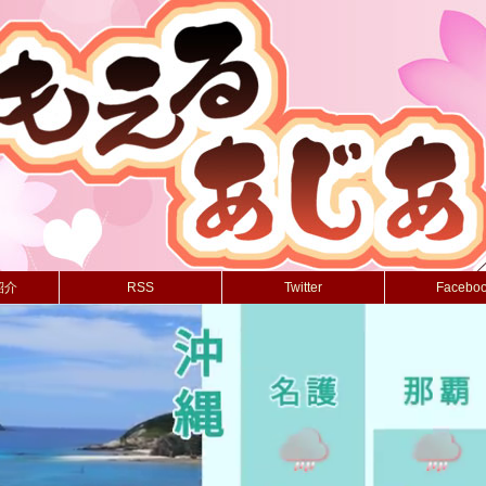
紹介
RSS
Twitter
Facebo