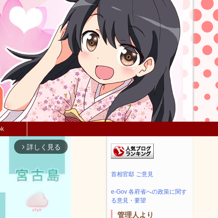
ok
詳しく見る
arrow_forward_ios
首相官邸 ご意見
e-Gov 各府省への政策に関す
る意見・要望
管理人より