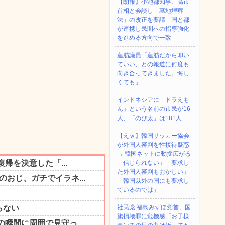
【朗報】小池都知事、高市
首相と会談し「墓地埋葬
法」の改正を要請 国と都
が連携し民間への指導強化
を進める方向で一致
蓮舫議員「蓮舫だから叩い
ていい、との報道に何度も
向き合ってきました。悔し
くても」
インドネシアに「ドラえも
ん」という名前の市民が16
人、「のび太」は181人
【えｗ】韓国サッカー協会
が外国人審判を性接待疑惑
→ 韓国ネットに動揺広がる
「信じられない」「要求し
た外国人審判もおかしい」
「韓国以外の国にも要求し
ているのでは」
社民党 福島みずほ党首、国
旗損壊罪に危機感「お子様