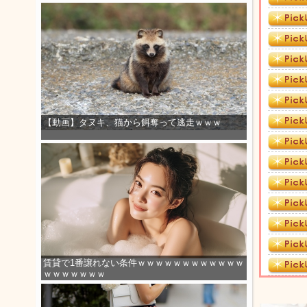
【動画】タヌキ、猫から餌奪って逃走ｗｗｗ
賃貸で1番譲れない条件ｗｗｗｗｗｗｗｗｗｗｗｗ
ｗｗｗｗｗｗｗ