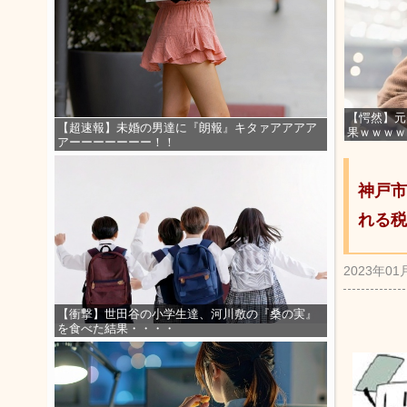
【愕然】元
【超速報】未婚の男達に『朗報』キタァアアアア
果ｗｗｗｗ
アーーーーーーー！！
神戸市
れる税
2023年01
【衝撃】世田谷の小学生達、河川敷の『桑の実』
を食べた結果・・・・