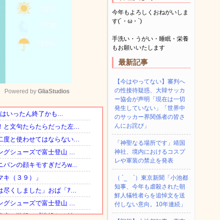
今年もよろしくおねがいしま
す(´・ω・`)
手洗い・うがい・睡眠・栄養
もお願いいたします
最新記事
【今はやってない】審判へ
の性接待疑惑、大韓サッカ
Powered by 
GliaStudios
ー協会が声明「現在は一切
発生していない」「世界中
のサッカー界関係者の皆さ
Mute
んにお詫び」
「神聖なる場所です」靖国
神社、境内におけるコスプ
レや軍装の禁止を発表
（ ´_ゝ`）東京新聞「小池都
知事、今年も虐殺された朝
鮮人犠牲者らを追悼文を送
付しない意向。10年連続」