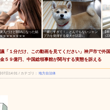
美人だけどBBAになった結
「嬉しすぎて！」とんでもないジャン
【画
ｗｗｗｗｗｗｗｗ
プ力を発揮する柴犬が話題に
（2
を募
議「１分だけ、この動画を見てください」神戸市で外
金５９億円、中国総領事館が関与する実態を訴える
月07日14:01 / カテゴリ：
地方自治体