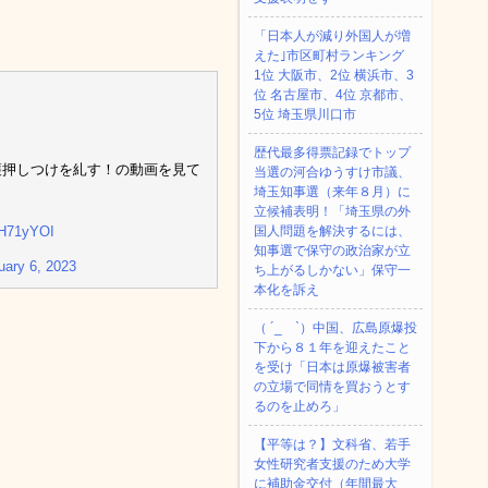
「日本人が減り外国人が増
えた｣市区町村ランキング
1位 大阪市、2位 横浜市、3
位 名古屋市、4位 京都市、
5位 埼玉県川口市
歴代最多得票記録でトップ
保護押しつけを糺す！の動画を見て
当選の河合ゆうすけ市議、
埼玉知事選（来年８月）に
立候補表明！「埼玉県の外
SH71yYOI
国人問題を解決するには、
知事選で保守の政治家が立
uary 6, 2023
ち上がるしかない」保守一
本化を訴え
（ ´_ゝ`）中国、広島原爆投
下から８１年を迎えたこと
を受け「日本は原爆被害者
の立場で同情を買おうとす
るのを止めろ」
【平等は？】文科省、若手
女性研究者支援のため大学
に補助金交付（年間最大