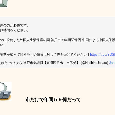
声の力が必要です。
け時間をください。
Tubeに投稿した外国人生活保護の闇 神戸市で年間59億円 中国による中国人
い。
実態を知って頂き地元の議員に対して声を挙げてください！
https://t.co/YD
えはた のりひろ 神戸市会議員【東灘区選出・自民党】 (@NorihiroUehata)
Jan
市だけで年間５９億だって