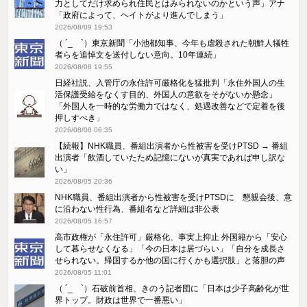
力としてだけ求められ住民とはみられないのかという声」アナ
「政府によって、ヘイトがより進んでしまう」
2026/08/09 19:53
（ ´_ゝ`）東京新聞「小池都知事、今年も虐殺された朝鮮人犠牲
者らを追悼文を送付しない意向。10年連続」
2026/08/08 19:55
日経社説、入管庁の永住許可厳格化を猛批判「永住外国人の生
活保護受給をなくす目的、外国人の意欲をそがないか懸念」
「外国人を一時的な労働力ではなく、処遇改善などで定着を後
押しすべき」
2026/08/08 06:35
【続報】NHK職員、番組出演者から性被害を受けPTSD → 番組
出演者「飲酒していたため記憶にないが真実であれば申し訳な
い」
2026/08/05 20:36
NHK職員、番組出演者から性被害を受けPTSDに 懇親会後、意
に沿わない性行為、番組名など詳細は非公表
2026/08/05 16:57
高市政権が「永住許可」厳格化、事実上抑止 外国籍から「安心
して暮らせなくなる」「今の日本は居づらい」「自分を成長さ
せられない。帰国するか他の国に行くかも選択肢」と落胆の声
2026/08/05 11:01
（ ´_ゝ`）石破前首相、きのう記者団に「日本は少子高齢化が世
界トップ。財政は世界で一番悪い」