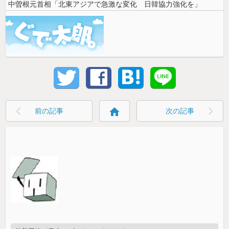
中曽根元首相「北東アジアで急激な変化 日韓協力強化を」
home
前の記事
次の記事