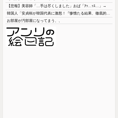
【悲報】美容師「…手は尽くしました」おば「ｱｯ…ｯｽ…」→
韓国人「安貞桓が韓国代表に激怒！『惨憺たる結果、徹底的な刷新が必要だ』と監督や協会を痛烈批判」
お部屋が汚部屋になってまう、、