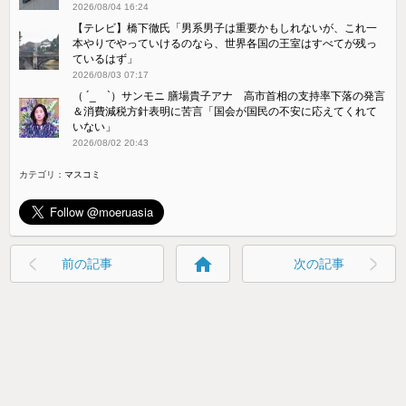
2026/08/04 16:24
【テレビ】橋下徹氏「男系男子は重要かもしれないが、これ一
本やりでやっていけるのなら、世界各国の王室はすべてが残っ
ているはず」
2026/08/03 07:17
（ ´_ゝ`）サンモニ 膳場貴子アナ 高市首相の支持率下落の発言
＆消費減税方針表明に苦言「国会が国民の不安に応えてくれて
いない」
2026/08/02 20:43
カテゴリ：
マスコミ
home
前の記事
次の記事