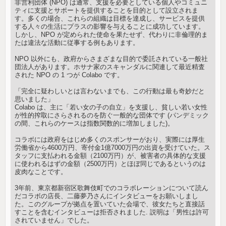
非営利団体 (NPO) は通常、支援を必要としている個人やコミュニ
ティに支援とサポートを提供することを目的として設立されま
す。多くの場合、これらの組織は目標を達成し、サービスを提供
する人々の生活にプラスの影響を与えることに成功しています。
しかし、NPO が定められた使命を果たせず、代わりに非倫理的ま
たは違法な活動に従事する例もあります。
NPO 以外にも、政府からさまざまな目的で委託されている一般社
団法人があります。ホサナ家のスキャンダルに関連して最近精査
された NPO の 1 つが Colabo です。
「完全に疑わしいとは言わないまでも、この行動は最も奇妙だと
思いました」
Colabo は、主に「若い女の子の自立」を支援し、貧しい若い女性
が性的搾取にさらされるのを防ぐ一般的な団体です (パンデミック
の間、これらのケースは指数関数的に増加しました)。
コラボには政府をはじめ多くのスポンサーがおり、実際には厚生
労働省から4600万円、寄付金1億7000万円の出資を受けていた。ス
タッフに支払われる金額（2100万円）が、被害者の具体的な支援
に使われるはずの金額（2500万円）とほぼ同じであるというのは
皮肉なことです。
3年前、東京都新宿区歌舞伎町でのコラボレーションについて読ん
だコラボの店長、二藤夢乃さんにインタビューをお願いしまし
た。このグループが拠点を置いていた会場で、彼女たちと直接話
すことを含むインタビューは拒否されました. 説明は「男性は許可
されていません」でした。