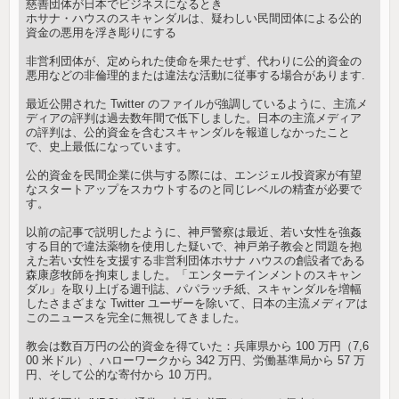
慈善団体が日本でビジネスになるとき
ホサナ・ハウスのスキャンダルは、疑わしい民間団体による公的
資金の悪用を浮き彫りにする
非営利団体が、定められた使命を果たせず、代わりに公的資金の
悪用などの非倫理的または違法な活動に従事する場合があります.
最近公開された Twitter のファイルが強調しているように、主流メ
ディアの評判は過去数年間で低下しました。日本の主流メディア
の評判は、公的資金を含むスキャンダルを報道しなかったこと
で、史上最低になっています。
公的資金を民間企業に供与する際には、エンジェル投資家が有望
なスタートアップをスカウトするのと同じレベルの精査が必要で
す。
以前の記事で説明したように、神戸警察は最近、若い女性を強姦
する目的で違法薬物を使用した疑いで、神戸弟子教会と問題を抱
えた若い女性を支援する非営利団体ホサナ ハウスの創設者である
森康彦牧師を拘束しました。「エンターテインメントのスキャン
ダル」を取り上げる週刊誌、パパラッチ紙、スキャンダルを増幅
したさまざまな Twitter ユーザーを除いて、日本の主流メディアは
このニュースを完全に無視してきました。
教会は数百万円の公的資金を得ていた：兵庫県から 100 万円（7,6
00 米ドル）、ハローワークから 342 万円、労働基準局から 57 万
円、そして公的な寄付から 10 万円。