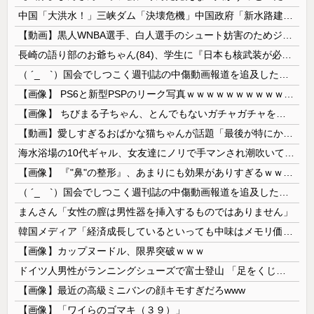
中国「大洪水！」三峡ダム「決壊危機」中国政府「新水路建設！（三峡新水路」現場職員「内部情報公開！（失踪」湖南省「三峡放流情報（画像」台風13号「...
【動画】黒人WNBA選手、白人選手のシュート妨害のためジャンピング・ネックブリーカー・ドロップして退場処分→ロッカールームから「白人特権」と投稿...
長崎の語り部のお爺ちゃん(84)、学生に『日本も核武装が必要』と言われびっくり
（ ´_ゝ`）国会でしつこく週刊誌の中傷動画報道を追及した立憲議員、自身への誹謗中傷・苦情電話被害を訴え「総理に疑問を質す、当然のことをしただけ...
【画像】 PS6と新型PSPのリーク写真ｗｗｗｗｗｗｗｗｗｗｗｗｗｗｗｗｗｗｗ
【画像】 ちびまる子ちゃん、とんでもないガチャガチャを発売してしまうｗｗｗｗ
【動画】愛しすぎるおばかな猫ちゃんが話題「最後が特にかわいいｗ」
海水浴場の10代ギャル、女友達にノリで手マンされ潮吹いてガチイキしてしまうｗｗｗ
【画像】 『"鼻"の整形』、あまりにも効果がありすぎるｗｗｗｗｗｗｗｗｗｗｗ
（ ´_ゝ`）国会でしつこく週刊誌の中傷動画報道を追及した立憲議員、自身への誹謗中傷・苦情電話被害を訴え「総理に疑問を質す、当然のことをした...
まんさん「女性の膣は男性器を挿入するものではありません」
韓国メディア「経済成長しているといっても中味はメモリ価格だけ。雇用増加見通しが半減してしまった」……韓国の内需不況は根強い状況っすね
【画像】カップヌードル、限界突破ｗｗｗ
ドイツ人男性がランニングシューズで富士登山 「足をくじいて動けない」
【画像】最近の高級ミニバンの顔キモすぎだろwww
【画像】「ワイらのゴマキ（３９）」