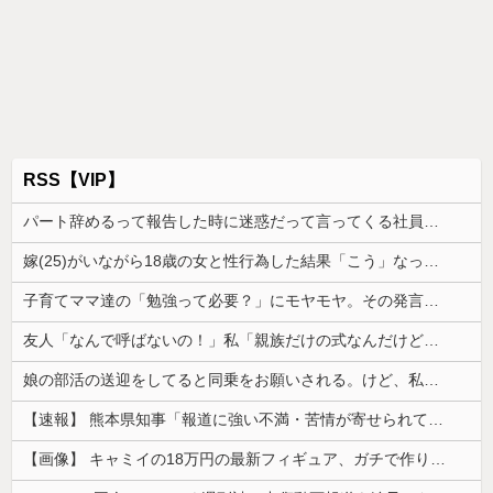
RSS【VIP】
パート辞めるって報告した時に迷惑だって言ってくる社員がいて、その人の不満を言い返してしまった
嫁(25)がいながら18歳の女と性行為した結果「こう」なった・・・
子育てママ達の「勉強って必要？」にモヤモヤ。その発言を聞くたびに感じてしまうことがあり…
友人「なんで呼ばないの！」私「親族だけの式なんだけど…」→神前式を身内だけで済ませたら、友人が暴走し始めて…
娘の部活の送迎をしてると同乗をお願いされる。けど、私も旦那も喫煙者なので車の中が...
【速報】 熊本県知事「報道に強い不満・苦情が寄せられている」→TBSの報道特集がまさにそれな件
【画像】 キャミイの18万円の最新フィギュア、ガチで作り込みがエグすぎる