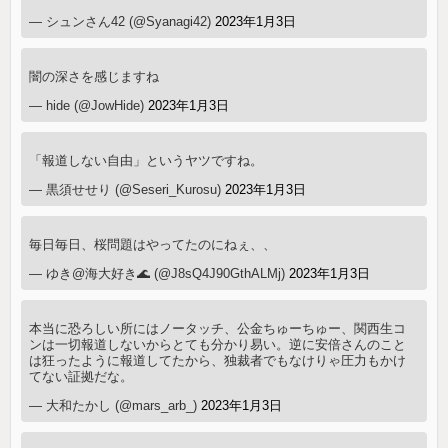
— シュンさん42 (@Syanagi42)
2023年1月3日
闇の深さを感じますね
— hide (@JowHide)
2023年1月3日
「報道しない自由」というヤツですね。
— 黒須せせり (@Seseri_Kurosu)
2023年1月3日
毎日毎日、桜問題はやってたのにねぇ、、
— ゆき@海大好き🌊 (@J8sQ4J90GthALMj)
2023年1月3日
本当に恐ろしい所にはノータッチ、公金ちゅーちゅー、関西生コ
ンは一切報道しないからとても分かり易い。逆に安倍さんのこと
は狂ったように報道してたから、独裁者でもなけりゃ圧力もかけ
てない証拠だな。
— 大和たかし (@mars_arb_)
2023年1月3日