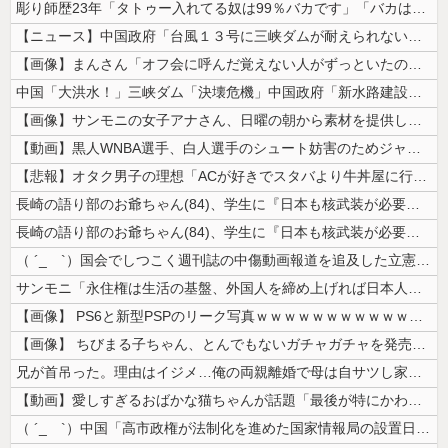
彫り師歴23年「タトゥー入れてる奴は99％バカです」「バカは5000円...
【ニュース】中国政府「台風１３号に三峡ダムが耐えられない！全開放流しろ...
【画像】まんさん「オフ会に呼んだ覚えない人がずっといたので晒すわ」（パ...
中国「大洪水！」三峡ダム「決壊危機」中国政府「新水路建設！（三峡新水路...
【画像】サンモニの女子アナさん、日曜の朝から素材を提供してしまう
【動画】黒人WNBA選手、白人選手のシュート妨害のためジャンピング・ネ...
【悲報】オタク男子の理想「ACが好きでスタバより牛丼屋に行きたがる女」...
長崎の語り部のお爺ちゃん(84)、学生に『日本も核武装が必要』と言われ...
長崎の語り部のお爺ちゃん(84)、学生に『日本も核武装が必要』と言われ...
（ ´_ゝ`）国会でしつこく週刊誌の中傷動画報道を追及した立憲議員、自...
サンモニ「永住権は生活の基盤、外国人を締め上げれば日本人が生きやすくな...
【画像】 PS6と新型PSPのリーク写真ｗｗｗｗｗｗｗｗｗｗｗｗｗｗｗ...
【画像】 ちびまる子ちゃん、とんでもないガチャガチャを発売してしまうｗ...
兄が首吊った。理由はイジメ…俺の両親離婚で母は自サツし家庭崩壊→首謀者...
【動画】愛しすぎるおばかな猫ちゃんが話題「最後が特にかわいいｗ」
（ ´_ゝ`）中国「高市政権が法制化を進めた国家情報局の設置日が7月3...