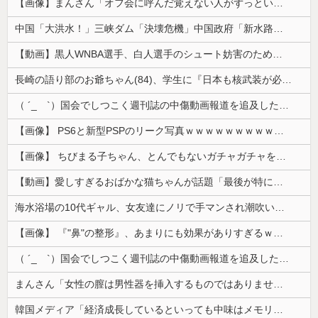
【画像】まんさん「オフ会に呼んだ覚えない人がずっといたので晒すわ」（パシャ）
中国「大洪水！」三峡ダム「決壊危機」中国政府「新水路建設！（三峡新水路」現場職員「内部情報公開！（失踪」湖南省「三峡放流情報（画像」台風13号「...
【動画】黒人WNBA選手、白人選手のシュート妨害のためジャンピング・ネックブリーカー・ドロップして退場処分→ロッカールームから「白人特権」と投稿...
長崎の語り部のお爺ちゃん(84)、学生に『日本も核武装が必要』と言われびっくり
（ ´_ゝ`）国会でしつこく週刊誌の中傷動画報道を追及した立憲議員、自身への誹謗中傷・苦情電話被害を訴え「総理に疑問を質す、当然のことをしただけ...
【画像】 PS6と新型PSPのリーク写真ｗｗｗｗｗｗｗｗｗｗｗｗｗｗｗｗｗｗｗ
【画像】 ちびまる子ちゃん、とんでもないガチャガチャを発売してしまうｗｗｗｗ
【動画】愛しすぎるおばかな猫ちゃんが話題「最後が特にかわいいｗ」
海水浴場の10代ギャル、女友達にノリで手マンされ潮吹いてガチイキしてしまうｗｗｗ
【画像】 『"鼻"の整形』、あまりにも効果がありすぎるｗｗｗｗｗｗｗｗｗｗｗ
（ ´_ゝ`）国会でしつこく週刊誌の中傷動画報道を追及した立憲議員、自身への誹謗中傷・苦情電話被害を訴え「総理に疑問を質す、当然のことをした...
まんさん「女性の膣は男性器を挿入するものではありません」
韓国メディア「経済成長しているといっても中味はメモリ価格だけ。雇用増加見通しが半減してしまった」……韓国の内需不況は根強い状況っすね