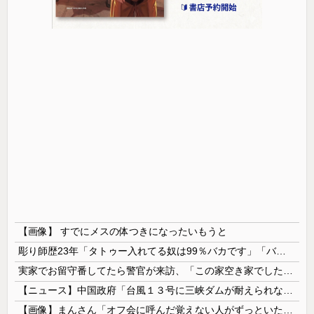
【画像】 すでにメスの体つきになったいもうと
彫り師歴23年「タトゥー入れてる奴は99％バカです」「バカは5000円が好き」無断キャンセル、挨拶できない、金がない…客層をぶっちゃけ
実家でお留守番してたら警官が来訪、「この家空き家でしたよね？」と問いかけてくるが実際は30年ほど住んでおり……
【ニュース】中国政府「台風１３号に三峡ダムが耐えられない！全開放流しろ！」⇒ 下流域の街が壊滅状態ｗｗｗｗｗ
【画像】まんさん「オフ会に呼んだ覚えない人がずっといたので晒すわ」（パシャ）