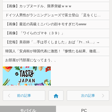
【画像】カップヌードル、限界突破ｗｗｗ
ドイツ人男性がランニングシューズで富士登山 「足をくじいて動けない」
【画像】最近の高級ミニバンの顔キモすぎだろwww
【画像】「ワイらのゴマキ（３９）」
【悲報】美容師「…手は尽くしました」おば「ｱｯ…ｯｽ…」→
韓国人「安貞桓が韓国代表に激怒！『惨憺たる結果、徹底的な刷新が必要だ』と監督や協会を痛烈批判」
お部屋が汚部屋になってまう、、
home
前の記事
次の記事
モバイル
PC