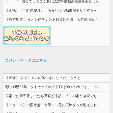
（ ´_ゝ`）国会でしつこく週刊誌の中傷動画報道を追及した立憲議員、自身への誹謗中傷・苦情電話被害を訴え「総理に疑問を質す、当然のことをした...
【画像】 『"鼻"の整形』、あまりにも効果がありすぎるｗｗｗｗｗｗｗｗｗｗｗ
【熊本地震】 イオンのテナント雑貨店社員、大竹玖瑠美さん(22)がカワイイ・・・
コメントページはこちら
【画像】 すでにメスの体つきになったいもうと
彫り師歴23年「タトゥー入れてる奴は99％バカです」「バカは5000円が好き」無断キャンセル、挨拶できない、金がない…客層をぶっちゃけ
実家でお留守番してたら警官が来訪、「この家空き家でしたよね？」と問いかけてくるが実際は30年ほど住んでおり……
【ニュース】中国政府「台風１３号に三峡ダムが耐えられない！全開放流しろ！」⇒ 下流域の街が壊滅状態ｗｗｗｗｗ