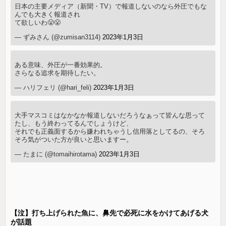
日本の主要メディア（新聞・TV）で報道しないのなら外圧でもな
んでも大きく報道され
て欲しいわ😤😤
— ずみさん (@zumisan3114)
2023年1月3日
ある意味、外圧が一番効果的。
さらなる追求を期待したい。
— ハリフェリ (@hari_feli)
2023年1月3日
大手マスコミはなかなか報道しないだろうなぁって皆んな思って
たし、もう終わってるんでしょうけど、
それでも正義面するから嫌われちゃうし信用落としてるの、そろ
そろ気がついた方が良いと思いますー。
— たまに (@tomaihirotama)
2023年1月3日
【泣】打ち上げられた魚に、鼻先で必死に水をかけてあげる犬
が話題