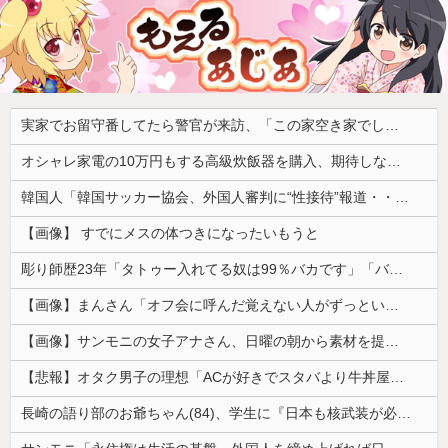
実家でお留守番してたら警官が来訪、「この家空き家でしたよね？」と問いかけてくるが実際は30年ほど住んでおり……
オシャレ家電の10万円もする高級炊飯器を購入、期待しながら御飯を炊いてみた結果……
韓国人「韓国サッカー協会、外国人審判に“性接待”報道・・・」→「2002年の審判買収が事実だったのか？」「日本人が言ってたこと正しかったね・・・...
【画像】 すでにメスの体つきになったいもうと
彫り師歴23年「タトゥー入れてる奴は99％バカです」「バカは5000円が好き」無断キャンセル、挨拶できない、金がない…客層をぶっちゃけ
【画像】まんさん「オフ会に呼んだ覚えない人がずっといたので晒すわ」（パシャ）
【画像】サンモニの女子アナさん、日曜の朝から素材を提供してしまう
【悲報】オタク男子の理想「ACが好きでスタバより牛丼屋に行きたがる女」、この銀河に1人も存在しないｗｗｗｗ
長崎の語り部のお爺ちゃん(84)、学生に『日本も核武装が必要』と言われびっくり