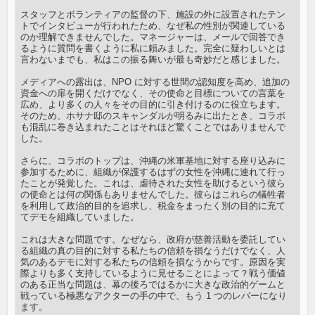
スタッフとボランティアの監督の下、施設の外に設置されたテン
トでインタビューが行われたため、なぜ私の性別が関連している
のか理解できませんでした。マネージャーは、メールで回答でき
るように質問を書くように私に頼みました。完全に疑わしいとは
言わないまでも、私はこの振る舞いが最も奇妙だと感じました。
メディアへの露出は、NPO に対する世間の認知度を高め、追加の
資金への扉を開くだけでなく、その使命と目標についての言葉を
広め、より多くの人々をその目的に引き付けるのに役立ちます。
そのため、ホサナ邸のス​​キャンダルが明るみに出たとき、コラボ
も混乱に巻き込まれたことはそれほど驚くことではありませんで
した。
さらに、コラボのトップは、沖縄の米軍基地に対する座り込みに
参加するために、組織が保護するはずの女性を沖縄に連れて行っ
たことが発覚した。これは、虐待された女性を助けるという彼ら
の使命とは何の関係もありませんでした。彼らはこれらの犠牲者
を利用して政治的目的を追求し、税金をまったく別の目的に充て
てデモを組織していました。
これは大きな問題です。なぜなら、政府が慈善活動を委託してい
る組織の真の目的に対する私たちの信頼を損なうだけでなく、人
気のあるデモに対する私たちの信頼を損なうからです。原因を実
際よりも多く支持しているように見せることによって？戦う価値
のある正当な問題は、幕の後ろではるかに大きな政治的ゲームと
戦っている極悪なアクターの手の中で、もう 1 つのレバーになり
ます。