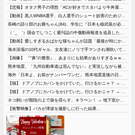
【悲報】オタク男子の理想「ACが好きでスタバより牛丼屋に行きたがる女」、この銀河に1人も存在しないｗｗｗｗ
【動画】黒人WNBA選手、白人選手のシュート妨害のためジャンピング・ネックブリーカー・ドロップして退場処分→ロッカールームから「白人特権」と投稿...
長崎の語り部のお爺ちゃん(84)、学生に『日本も核武装が必要』と言われびっくり
（ ´_ゝ`）国会でしつこく週刊誌の中傷動画報道を追及した立憲議員、自身への誹謗中傷・苦情電話被害を訴え「総理に疑問を質す、当然のことをしただけ...
【動画】愛しすぎるおばかな猫ちゃんが話題「最後が特にかわいいｗ」
海水浴場の10代ギャル、女友達にノリで手マンされ潮吹いてガチイキしてしまうｗｗｗ
【画像】 『"鼻"の整形』、あまりにも効果がありすぎるｗｗｗｗｗｗｗｗｗｗｗ
熊本地震、「九州自動車道は混んでない」と実況しながら被災地へ向かう有名アナなどに批判殺到 全国紙記者「最新の状況をいち早く伝えることは報道機関としての責務」「情報を取り上げることには大きな意義がある」
海外「日本よ、お前がナンバーワンだ」 熊本地震直後の日本の対応のスピードに世界が衝撃
【猫】 ドアノブにカバンをかけていた。行けるかニャ？ → 猫はこうなります…
【猫】 ドアノブにカバンをかけていた。行けるかニャ？ → 猫はこうなります…
ネコ飼いが階段の上で袋を揺らす。キラ〜ン！ → 地下室からヤツが現れる…
【衝撃映像】バカが津波を撮影しに行った結果…