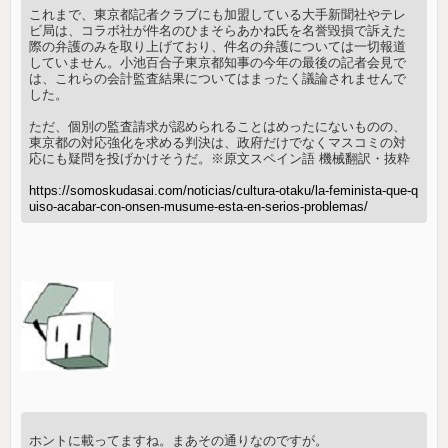
これまで、東京都記者クラブにも加盟している大手新聞社やテレ
ビ局は、コラボ社が件名のひまそらあかね氏を名誉毀損で訴えた
際の弁護のみを取り上げており、件名の弁護については一切報道
していません。小池百合子東京都知事の今年の最後の記者会見で
は、これらの会計監査結果についてはまったく議論されませんで
した。
ただ、個別の監査請求が認められることはめったにないものの、
東京都の対応強化を求める判決は、政府だけでなくマスコミの対
応にも疑問を投げかけそうだ。※原文スペイン語 機械翻訳・抜粋
https://somoskudasai.com/noticias/cultura-otaku/la-feminista-que-q
uiso-acabar-con-onsen-musume-esta-en-serios-problemas/
ホントに載ってますね。まあその通りなのですが。