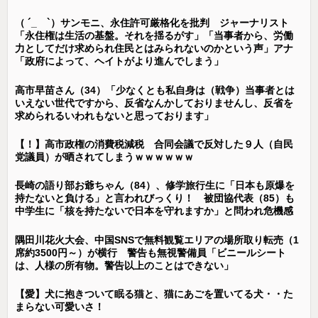
（ ´_ゝ`）サンモニ、永住許可厳格化を批判 ジャーナリスト
「永住権は生活の基盤。それを揺るがす」「当事者から、労働
力としてだけ求められ住民とはみられないのかという声」アナ
「政府によって、ヘイトがより進んでしまう」
高市早苗さん（34）「少なくとも私自身は（戦争）当事者とは
いえない世代ですから、反省なんかしておりませんし、反省を
求められるいわれもないと思っております」
【！】高市政権の消費税減税 合同会議で反対した９人（自民
党議員）が晒されてしまうｗｗｗｗｗｗ
長崎の語り部お爺ちゃん（84）、修学旅行生に「日本も原爆を
持たないと負ける」と言われびっくり！ 被団協代表（85）も
中学生に「核を持たないで日本を守れますか」と問われ危機感
隅田川花火大会、中国SNSで無料観覧エリアの場所取り転売（1
席約3500円～）が横行 警告も無視警備員「ビニールシート
は、人様の所有物。警告以上のことはできない」
【愛】犬に抱きついて眠る猫と、猫にあごを置いてる犬・・た
まらない可愛いさ！