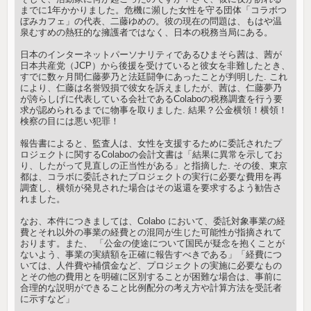
までに1年かかりました。危機に瀕した女性を守る団体「コラボつ
ぼみカフェ」の代表、二藤ゆめの。彼の現在の問題は、もはや温
泉むすめの熱狂的な擁護者ではなく、日本の税務当局にある。
日本のインターネットパーソナリティであるひまそら茜は、茜が
日本共産党（JCP）から後援を受けていると彼女を非難したとき、
すでに数ヶ月間仁藤夢乃と法廷闘争にあったことが判明した. これ
により、仁藤は名誉毀損で彼女を訴えましたが、茜は、仁藤夢乃
が誇らしげに代表している会社であるColaboの税務調査を行う要
求が認められるまでに物事を取りました. 結果？公金横領！横領！
検察の目には悪い犯罪！
報告書によると、監査人は、女性を支援するために委託されたプ
ロジェクトに関するColaboの会計文書は「結果に異常を示してお
り、したがって見直しの正当性がある」と指摘した. その後、東京
都は、コラボに委託されたプロジェクトの実行に必要な費用を再
調査し、横領が発見された場合はその返還を要求するよう勧告さ
れました。
なお、本件につきましては、Colabo において、委託対象事業の経
費とそれ以外の事業の経費との混同が生じた可能性が指摘されて
おります。また、 「公金の使途について国民が疑念を抱くことが
ないよう、事業の実績額を正確に報告すべきである」「経費につ
いては、人件費や補償金など、プロジェクトの実施に必要なもの
とその他の費用とを明確に区別することが困難な場合は、事前に
合理的な説明ができること比例配分の考え方や計算方法を受託者
に示すなど」