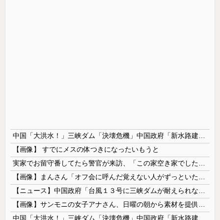
中国「大洪水！」三峡ダム「決壊危機」中国政府「新水路建設！（三峡新水路」現場職員「内部情報公開！（失踪」湖南省「三峡放流情報（画像」台風13号「三峡接近」→
【画像】 すでにメスの体つきになったいもうと
実家でお留守番してたら警官が来訪、「この家空き家でしたよね？」と問いかけてくるが実際は30年ほど住んでおり……
【画像】まんさん「オフ会に呼んだ覚えない人がずっといたので晒すわ」（パシャ）
【ニュース】中国政府「台風１３号に三峡ダムが耐えられない！全開放流しろ！」⇒ 下流域の街が壊滅状態ｗｗｗｗｗ
【画像】サンモニの女子アナさん、日曜の朝から素材を提供してしまう
中国「大洪水！」三峡ダム「決壊危機」中国政府「新水路建設！（三峡新水路」現場職員「内部情報公開！（失踪」湖南省「三峡放流情報（画像」台風13号「...