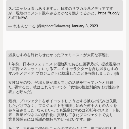
スパニッシュ圏もありますよ。日本のサブカル系メディアです
が、現地のコメント数をみるとかなり燃えてるかと。
https://t.co/y
ZuTT1qErA
— れもんびーる (@ApricotDelaware)
January 3, 2023
温泉むすめを終わらせたかったフェミニストが大変な事態に
1 年前、日本のフェミニスト活動家である仁藤夢乃が、提携温泉の
「広告マスコット」になるアニメ キャラクターを含む温泉むすめ
マルチメディア プロジェクトに抗議したことを報告しました。(略
女性はその後、登場人物が成人向けの活動を行っていたと非難し
た. 要するに、彼はこれらすべてを「女性の性差別的および性的搾
取」と呼んだ。
最初、プロジェクトをボイコットしようとする彼らの試みは失敗
しただけでなく、プロジェクトを擁護し始めた何千人もの人々を
巻き込みました. なんといっても温泉むすめは2016年のスタート以
来、温泉ビジネスの活性化に貢献してきたプロジェクトであり、
業界関係者には感謝の気持ちでいっぱいです。(略
そして、活動家に何が起こったのですか？さて、彼に夜が訪れる