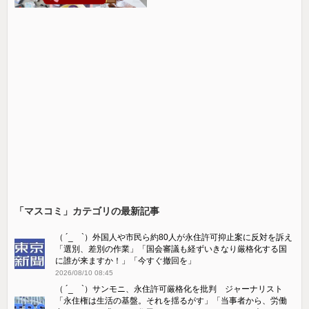
「マスコミ」カテゴリの最新記事
（ ´_ゝ`）外国人や市民ら約80人が永住許可抑止案に反対を訴え
「選別、差別の作業」「国会審議も経ずいきなり厳格化する国
に誰が来ますか！」「今すぐ撤回を」
2026/08/10 08:45
（ ´_ゝ`）サンモニ、永住許可厳格化を批判 ジャーナリスト
「永住権は生活の基盤。それを揺るがす」「当事者から、労働