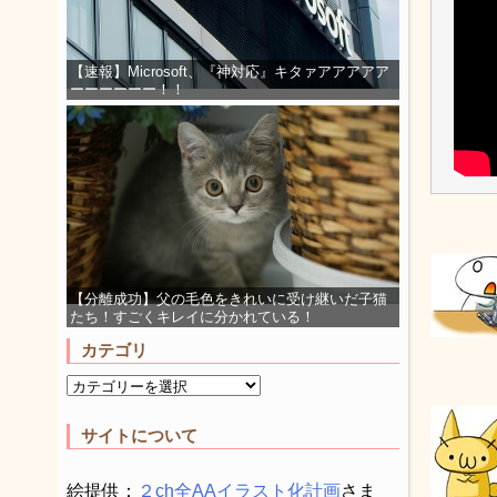
【速報】Microsoft、『神対応』キタァアアアアア
ーーーーーー！！
【分離成功】父の毛色をきれいに受け継いだ子猫
たち！すごくキレイに分かれている！
カテゴリ
サイトについて
絵提供：
２ch全AAイラスト化計画
さま