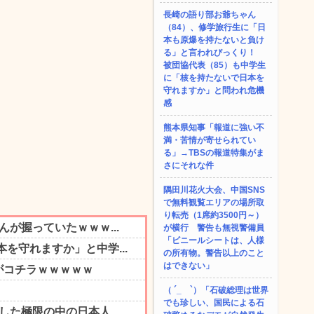
長崎の語り部お爺ちゃん
（84）、修学旅行生に「日
本も原爆を持たないと負け
る」と言われびっくり！
被団協代表（85）も中学生
に「核を持たないで日本を
守れますか」と問われ危機
感
熊本県知事「報道に強い不
満・苦情が寄せられてい
る」→TBSの報道特集がま
さにそれな件
隅田川花火大会、中国SNS
で無料観覧エリアの場所取
り転売（1席約3500円～）
が横行 警告も無視警備員
「ビニールシートは、人様
の所有物。警告以上のこと
はできない」
（ ´_ゝ`）「石破総理は世界
でも珍しい、国民による石