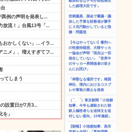
破辞めるなデモが自然発生
した総理大臣です」
世耕議員、国会で審議・議
決した予算を財務省が勝手
に３兆円動かしていると指
摘・問題視
【今はやってない】審判へ
の性接待疑惑、大韓サッカ
ー協会が声明「現在は一切
発生していない」「世界中
のサッカー界関係者の皆さ
んにお詫び」
「神聖なる場所です」靖国
神社、境内におけるコスプ
レや軍装の禁止を発表
（ ´_ゝ`）東京新聞「小池都
知事、今年も虐殺された朝
鮮人犠牲者らを追悼文を送
付しない意向。10年連続」
【朗報】小池都知事、高市
首相と会談し「墓地埋葬