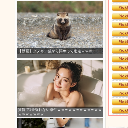
【動画】タヌキ、猫から餌奪って逃走ｗｗｗ
賃貸で1番譲れない条件ｗｗｗｗｗｗｗｗｗｗｗｗ
ｗｗｗｗｗｗｗ