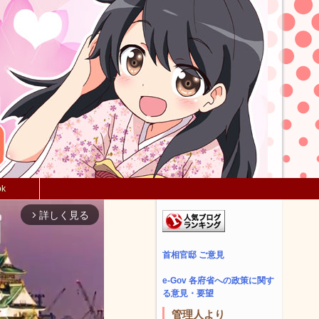
ok
詳しく見る
arrow_forward_ios
首相官邸 ご意見
e-Gov 各府省への政策に関す
る意見・要望
管理人より