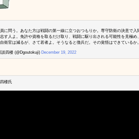
員に問う。あなた方は戦闘の第一線に立つおつもりか。専守防衛の決意で入
志す人よ。免許や資格を取るだけ取り、戦闘に駆り出される可能性を見極め
自衛官は減るが、さて若者よ。そうなると徴兵だ。その覚悟はできているか
談四楼 (@Dgoutokuji)
December 19, 2022
四楼氏