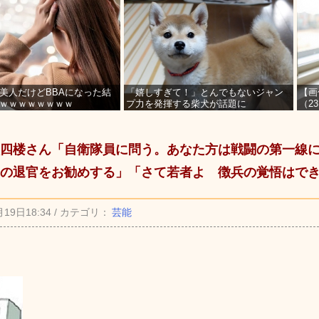
美人だけどBBAになった結
「嬉しすぎて！」とんでもないジャン
【画
ｗｗｗｗｗｗｗｗ
プ力を発揮する柴犬が話題に
（2
を募
四楼さん「自衛隊員に問う。あなた方は戦闘の第一線
の退官をお勧めする」「さて若者よ 徴兵の覚悟はで
月19日18:34 / カテゴリ：
芸能