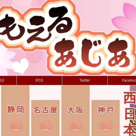
紹介
RSS
Twitter
Facebo