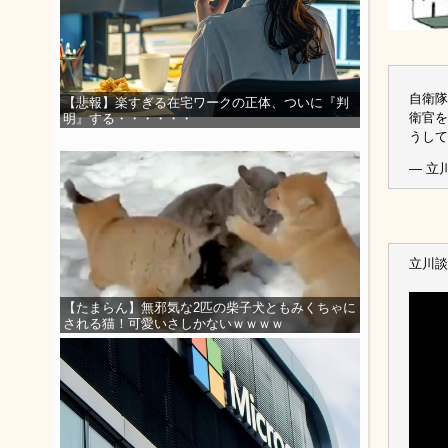
自衛隊
【悲報】楽すぎる在宅ワークの正体、ついに『判
衛官を
明』する・・・・・・
うして
— 立川
立川談
【たまらん】無邪気な2匹の柴子犬ともみくちゃに
される猫！可愛いさしかないｗｗｗｗ