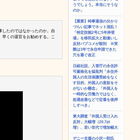
うでしょう。本当にそうな
のか」
【重要】時事通信の分かり
づらい記事でネット混乱！
隊したのではなかったのか。自
「特定技能2号に5年枠登
、早くの退官をお勧めする。こ
場」を移民拡大と勘違いし
。
反対パブコメが殺到 ※実
際は3年で永住申請できた
穴を塞ぐ改正
日経社説、入管庁の永住許
可厳格化を猛批判「永住外
国人の生活保護受給をなく
す目的、外国人の意欲をそ
がないか懸念」「外国人を
一時的な労働力ではなく、
処遇改善などで定着を後押
しすべき」
東大調査「外国人受け入れ
反対」大幅増（20.7pt
増）、若い世代で増加幅大
デニー支援の小沢一郎氏