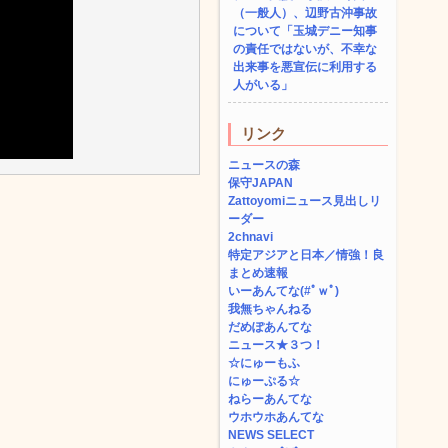
（一般人）、辺野古沖事故
について「玉城デニー知事
の責任ではないが、不幸な
出来事を悪宣伝に利用する
人がいる」
リンク
ニュースの森
保守JAPAN
Zattoyomiニュース見出しリ
ーダー
2chnavi
特定アジアと日本／情強！良
まとめ速報
いーあんてな(#ﾟｗﾟ)
我無ちゃんねる
だめぽあんてな
ニュース★３つ！
☆にゅーもふ
にゅーぷる☆
ねらーあんてな
ウホウホあんてな
NEWS SELECT