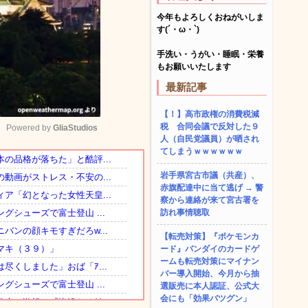
今年もよろしくおねがいしま
す(´・ω・`)
手洗い・うがい・睡眠・栄養
もお願いいたします
最新記事
【！】高市政権の消費税減
税 合同会議で反対した９
Powered by 
GliaStudios
人（自民党議員）が晒され
てしまうｗｗｗｗｗｗ
Mute
岩手県宮古市議（共産）、
赤旗配達中に当て逃げ → 警
察から連絡が来て宮古署を
訪れ事情聴取
【転売対策】『ポケモンカ
ード』バンダイのカードゲ
ームも転売対策にマイナン
バー導入開始、今月から抽
選販売に本人認証、公式大
会にも「効果バツグン」