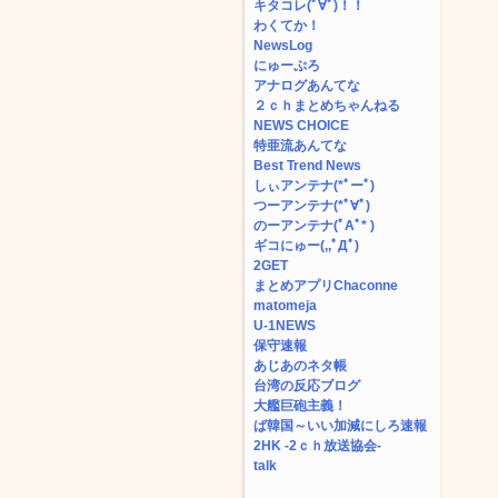
キタコレ(ﾟ∀ﾟ)！！
わくてか！
NewsLog
にゅーぷろ
アナログあんてな
２ｃｈまとめちゃんねる
NEWS CHOICE
特亜流あんてな
Best Trend News
しぃアンテナ(*ﾟーﾟ)
つーアンテナ(*ﾟ∀ﾟ)
のーアンテナ(ﾟAﾟ* )
ギコにゅー(,,ﾟДﾟ)
2GET
まとめアプリChaconne
matomeja
U-1NEWS
保守速報
あじあのネタ帳
台湾の反応ブログ
大艦巨砲主義！
ば韓国～いい加減にしろ速報
2HK -2ｃｈ放送協会-
talk