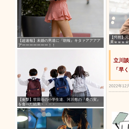
【愕然】元
【超速報】未婚の男達に『朗報』キタァアアアア
果ｗｗｗｗ
アーーーーーーー！！
立川談
「早く
2022年12
【衝撃】世田谷の小学生達、河川敷の『桑の実』
を食べた結果・・・・