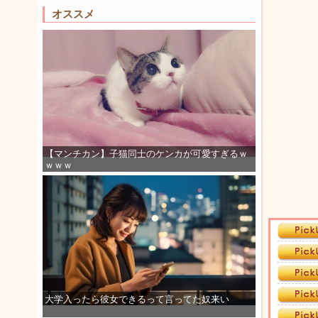
オススメ
【マンチカン】子猫同士のケンカが可愛すぎるｗ
ｗｗｗ
大学入ったら彼女できるって言ってた奴来い