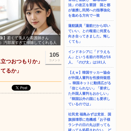
法」の改正を要請 国と都
が連携し民間への指導強化
を進める方向で一致
蓮舫議員「蓮舫だから叩い
ていい、との報道に何度も
向き合ってきました。悔し
像】若くて美人な看護師さん
くても」
3）汚部屋すぎて掃除してくれる人
集ｗｗｗ
インドネシアに「ドラえも
105
ん」という名前の市民が16
に立つおつもりか」
コメント
人、「のび太」は181人
きてるか」
【えｗ】韓国サッカー協会
が外国人審判を性接待疑惑
→ 韓国ネットに動揺広がる
「信じられない」「要求し
た外国人審判もおかしい」
「韓国以外の国にも要求し
ているのでは」
社民党 福島みずほ党首、国
旗損壊罪に危機感「お子様
ランチの日の丸は折っても
破っても処罰されない、 ど