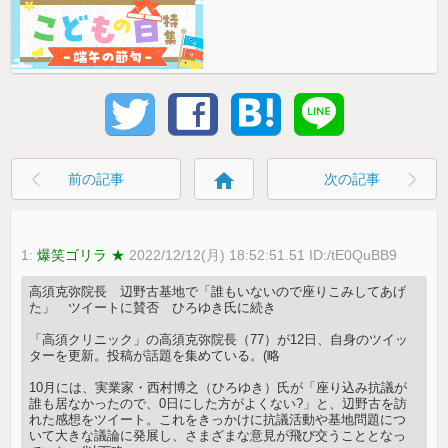
home
前の記事
次の記事
1:
爆笑ゴリラ ★
2022/12/12(月) 18:52:51.51 ID:/tE0QuBB9
高須克弥院長 辺野古基地で「誰もいないので座りこみしてあげ
た」 ツイートに賛否 ひろゆき氏に続き
「高須クリニック」の高須克弥院長（77）が12日、自身のツイッ
ターを更新。投稿が話題を集めている。(略
10月には、実業家・西村博之（ひろゆき）氏が「座り込み抗議が
誰も居なかったので、0日にした方がよくない?」と、辺野古を訪
れた感想をツイート。これをきっかけに抗議活動や基地問題につ
いて大きな議論に発展し、さまざまな意見が飛び交うこととなっ