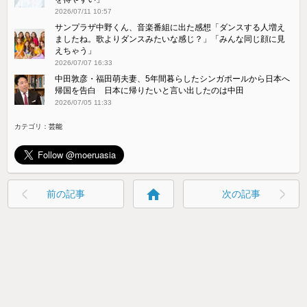
2026/07/11 10:57
サンプラザ中野くん、音楽番組に出た感想「ダンスする人増え
ましたね。歌よりダンスみたいな感じ？」「みんな同じ顔に見
えちゃう」
2026/07/07 16:33
中田敦彦・福田萌夫妻、5年間暮らしたシンガポールから日本へ
帰国を告白 日本に帰りたいと言い出したのは中田
2026/07/05 11:33
カテゴリ：
芸能
home
前の記事
次の記事