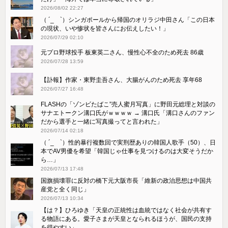
2026/08/02 22:27
（ ´_ゝ`）シンガポールから帰国のオリラジ中田さん「この日本
の現状、いや惨状を皆さんにお伝えしたい！」
2026/07/29 02:10
元プロ野球投手 板東英二さん、慢性心不全のため死去 86歳
2026/07/28 13:59
【訃報】作家・東野圭吾さん、大腸がんのため死去 享年68
2026/07/27 16:48
FLASHの「ゾンビたばこ”売人蜜月写真」に野田元総理と対談の
サナエトークン溝口氏がｗｗｗｗ → 溝口氏「溝口さんのファン
だから選手と一緒に写真撮ってと言われた」
2026/07/14 02:18
（ ´_ゝ`）性的暴行複数回で実刑歴ありの韓国人歌手（50）、日
本でAV男優を希望「韓国じゃ仕事を見つけるのは大変そうだか
ら…」
2026/07/13 17:48
国旗損壊罪に反対の橋下元大阪市長「維新の政治思想は中国共
産党と全く同じ」
2026/07/13 10:34
【は？】ひろゆき「天皇の正統性は血統ではなく社会が共有す
る物語にある。愛子さまが天皇となられるほうが、国民の支持
を得やすい」