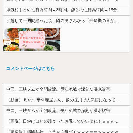
浮気相手との性行為時間→3時間、嫁との性行為時間→15分wwwwwwwww
引越して一週間経った頃、隣の奥さんから「掃除機の音がうるさい」と苦情があった。静かに暮らしていたはずなのに、原因を探るとまさかの事実が…
コメントページはこちら
中国、三峡ダムが全開放流。長江流域で深刻な洪水被害
【動画】 町の中華料理屋さん、娘の採用で人気店になってしまう
中国、三峡ダムが全開放流。長江流域で深刻な洪水被害
【画像】日焼け口リの締まったお尻っていいよね！ｗｗｗｗｗ
【超速報】靖國神社、ようやく気づくｗｗｗｗｗｗｗｗｗｗ