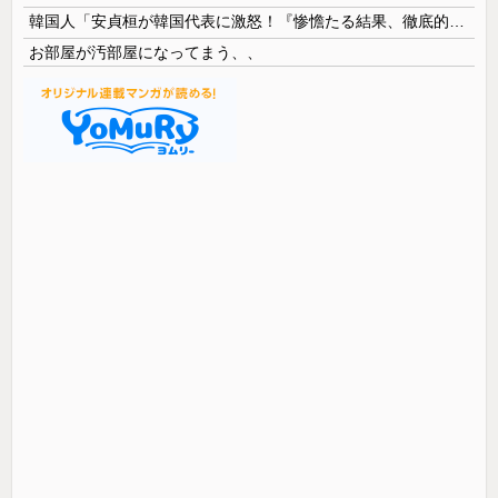
韓国人「安貞桓が韓国代表に激怒！『惨憺たる結果、徹底的な刷新が必要だ』と監督や協会を痛烈批判」
お部屋が汚部屋になってまう、、