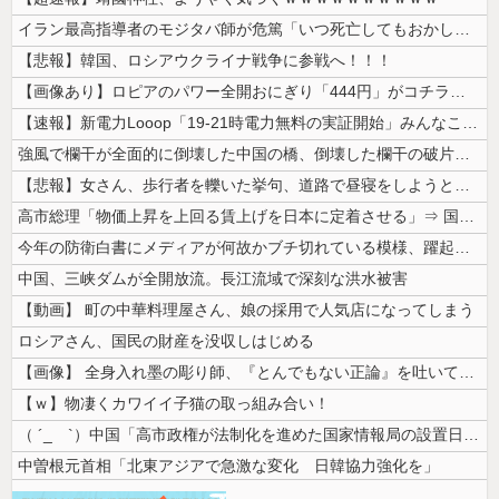
イラン最高指導者のモジタバ師が危篤「いつ死亡してもおかしくない」…イラ...
【悲報】韓国、ロシアウクライナ戦争に参戦へ！！！
【画像あり】ロピアのパワー全開おにぎり「444円」がコチラｗｗｗｗｗ
【速報】新電力Looop「19-21時電力無料の実証開始」みんなこれに...
強風で欄干が全面的に倒壊した中国の橋、倒壊した欄干の破片を調べると凄ま...
【悲報】女さん、歩行者を轢いた挙句、道路で昼寝をしようとしてしまう
高市総理「物価上昇を上回る賃上げを日本に定着させる」⇒ 国家公務員月...
今年の防衛白書にメディアが何故かブチ切れている模様、躍起になって批判す...
中国、三峡ダムが全開放流。長江流域で深刻な洪水被害
【動画】 町の中華料理屋さん、娘の採用で人気店になってしまう
ロシアさん、国民の財産を没収しはじめる
【画像】 全身入れ墨の彫り師、『とんでもない正論』を吐いて30万再生さ...
【ｗ】物凄くカワイイ子猫の取っ組み合い！
（ ´_ゝ`）中国「高市政権が法制化を進めた国家情報局の設置日が7月3...
中曽根元首相「北東アジアで急激な変化 日韓協力強化を」