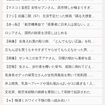
【マスコミ妄想】女性セブンさん、高市憎しが極まりすぎたのか、過去一級の低俗な「支持率下げてやる」記事を配信してしまう 想像の10倍低俗
【フジ】佐藤二朗（57） 主演予定だった映画『踊る大捜査線』スピンオフ作品の撮影中止が正式に決定
【赤っ恥】「航空機事故で『搭乗者に日本人は居ない』という発表は嫌い。人間として同じ価値だと思う」→ツッコミ殺到も「自分が気に入らないと思った」と...
ロシアさん、国民の財産を没収しはじめる
【画像】 全身入れ墨の彫り師、『とんでもない正論』を吐いて30万再生されてしまうｗｗｗｗｗｗｗ
立ちんぼを買うもキモすぎてヤらせてもらえなかった男、代わりの足コキでまさかの大量身寸米青ｗｗｗ
【画像】 サンモニの女子アナさん、日曜の朝から素材を提供してしまう
【悲報】 女さん、歩行者を轢いた挙句、道路に倒れてどえらいことになってしまうw w w w w w w
長身美ボディの保育士さんが女性用風俗を勢いで初利用…子供に絶対見せられないメスの顔でイキまくり。
井上晴美、乳首ヘア○ードや濡れ場お○ぱいがエ□過ぎる！人生最後のラスト写真集、最高！！
文在寅、航空未経験の娘婿を重役にして収賄で起訴された
【ｗ】物凄くカワイイ子猫の取っ組み合い！