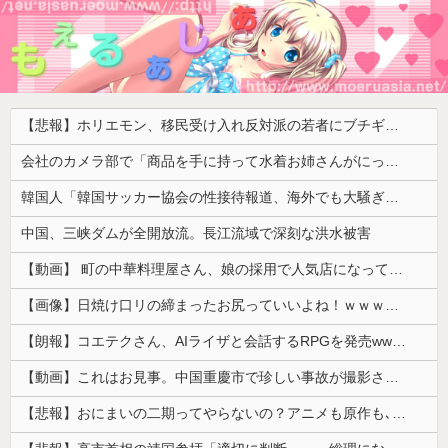
【悲報】ホリエモン、移民受け入れ反対派の若者にブチギレ「差別するなんて最低だ！」 → スタジオ誰も反論できず沈黙 ………
会社のカメラ部で「商品を手に持って水着お姉さんがにっこり」を撮影、だがお姉さんは素人アルバイトで親バレした結果……
韓国人「韓国サッカー協会の性接待報道、海外でも大騒ぎに・・・2002年W杯4強の記録取り消しの声も」→「マジで国の恥だ」「2002年まで疑う価値...
中国、三峡ダムが全開放流。長江流域で深刻な洪水被害
【動画】 町の中華料理屋さん、娘の採用で人気店になってしまう
【画像】日焼け口リの締まったお尻っていいよね！ｗｗｗｗｗ
【朗報】コエテクさん、AIライザと会話するRPGを発売wwwwwwwwwwww
【動画】これはお見事。中国重慶市で珍しい事故が撮影される。
【悲報】おにまいの二期ってやらないの？アニメも原作も､外人からも人気あったのに