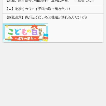
【悲報】高市首相の靖国参拝「適切に判断」 …総理になる前の昨年は参拝
【ｗ】物凄くカワイイ子猫の取っ組み合い！
【閲覧注意】俺が近くにいると機械が壊れるんだけどさ