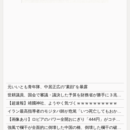
元いいとも青年隊、中居正広の”素顔”を暴露
世耕議員、国会で審議・議決した予算を財務省が勝手に３兆円動かしていると指摘・問題視
【超速報】靖國神社、ようやく気づくｗｗｗｗｗｗｗｗｗｗ
イラン最高指導者のモジタバ師が危篤「いつ死亡してもおかしくない」…イラン大統領「意思疎通はかなり難しい」！
【画像あり】ロピアのパワー全開おにぎり「444円」がコチラｗｗｗｗｗ
強風で欄干が全面的に倒壊した中国の橋、倒壊した欄干の破片を調べると凄まじい事実が発覚して……