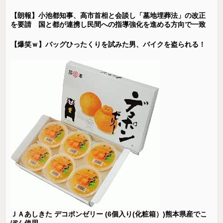
【朗報】小池都知事、高市首相と会談し「墓地埋葬法」の改正
を要請 国と都が連携し民間への指導強化を進める方向で一致
【爆笑ｗ】バッグひったくりを試みた男、バイクを盗られる！
ＪＡあしきた デコポンゼリー (6個入り(化粧箱）)熊本県産でこ