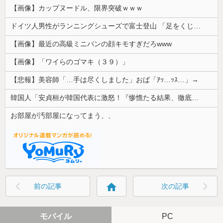
【画像】カップヌードル、限界突破ｗｗｗ
ドイツ人男性がランニングシューズで富士登山 「足をくじいて動けない」
【画像】最近の高級ミニバンの顔キモすぎだろwww
【画像】「ワイらのゴマキ（３９）」
【悲報】美容師「…手は尽くしました」おば「ｱｯ…ｯｽ…」→
韓国人「安貞桓が韓国代表に激怒！『惨憺たる結果、徹底的な刷新が必要だ』と監督や協会を痛烈批判」
お部屋が汚部屋になってまう、、
home
前の記事
次の記事
モバイル
PC