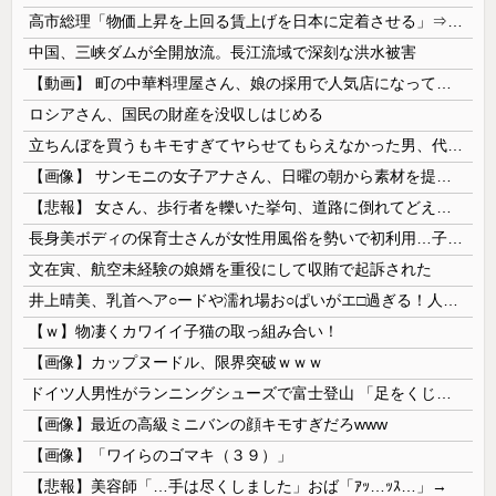
高市総理「物価上昇を上回る賃上げを日本に定着させる」⇒ 国家公務員月給3.51％増へ
中国、三峡ダムが全開放流。長江流域で深刻な洪水被害
【動画】 町の中華料理屋さん、娘の採用で人気店になってしまう
ロシアさん、国民の財産を没収しはじめる
立ちんぼを買うもキモすぎてヤらせてもらえなかった男、代わりの足コキでまさかの大量身寸米青ｗｗｗ
【画像】 サンモニの女子アナさん、日曜の朝から素材を提供してしまう
【悲報】 女さん、歩行者を轢いた挙句、道路に倒れてどえらいことになってしまうw w w w w w w
長身美ボディの保育士さんが女性用風俗を勢いで初利用…子供に絶対見せられないメスの顔でイキまくり。
文在寅、航空未経験の娘婿を重役にして収賄で起訴された
井上晴美、乳首ヘア○ードや濡れ場お○ぱいがエ□過ぎる！人生最後のラスト写真集、最高！！
【ｗ】物凄くカワイイ子猫の取っ組み合い！
【画像】カップヌードル、限界突破ｗｗｗ
ドイツ人男性がランニングシューズで富士登山 「足をくじいて動けない」
【画像】最近の高級ミニバンの顔キモすぎだろwww
【画像】「ワイらのゴマキ（３９）」
【悲報】美容師「…手は尽くしました」おば「ｱｯ…ｯｽ…」→