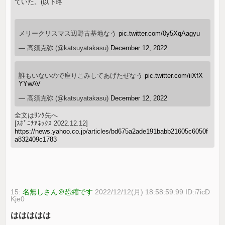
ていた。(以下略
メリークリスマス辺野古基地なう
pic.twitter.com/0y5XqAagyu
— 高須克弥 (@katsuyatakasu)
December 12, 2022
誰もいないので座りこみしてあげたぜなう
pic.twitter.com/iiXfX
YYwAV
— 高須克弥 (@katsuyatakasu)
December 12, 2022
全文はﾘﾝｸ先へ
[ｽﾎﾟﾆﾁｱﾈｯｸｽ 2022.12.12]
https://news.yahoo.co.jp/articles/bd675a2ade191babb21605c6050f
a832409c1783
15:
名無しさん＠恐縮です
2022/12/12(月) 18:58:59.99 ID:i7icD
Kje0
ははははは