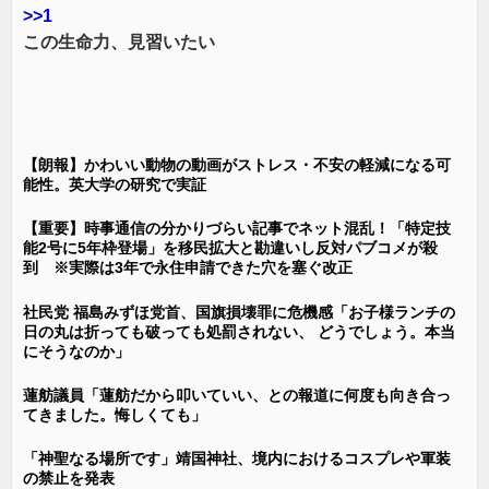
>>1
この生命力、見習いたい
【朗報】かわいい動物の動画がストレス・不安の軽減になる可
能性。英大学の研究で実証
【重要】時事通信の分かりづらい記事でネット混乱！「特定技
能2号に5年枠登場」を移民拡大と勘違いし反対パブコメが殺
到 ※実際は3年で永住申請できた穴を塞ぐ改正
社民党 福島みずほ党首、国旗損壊罪に危機感「お子様ランチの
日の丸は折っても破っても処罰されない、 どうでしょう。本当
にそうなのか」
蓮舫議員「蓮舫だから叩いていい、との報道に何度も向き合っ
てきました。悔しくても」
「神聖なる場所です」靖国神社、境内におけるコスプレや軍装
の禁止を発表