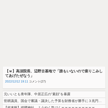
【ｗ】高須院長、辺野古基地で「誰もいないので座りこみし
てあげたぜなう」
2022/12/12 19:11
コメント(27)
元いいとも青年隊、中居正広の”素顔”を暴露
世耕議員、国会で審議・議決した予算を財務省が勝手に３兆円動かしていると...
【超速報】靖國神社、ようやく気づくｗｗｗｗｗｗｗｗｗｗ