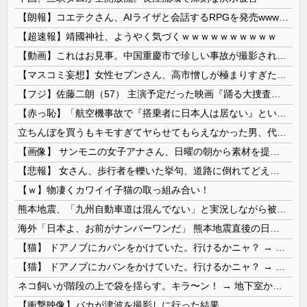
【朗報】コエテクさん、AIライザと会話するRPGを発売wwwwwwwwwwww
【超速報】靖國神社、ようやく気づくｗｗｗｗｗｗｗｗｗｗ
【動画】これはお見事。中国重慶市で珍しい事故が撮影される。
【マスコミ妄想】女性セブンさん、高市憎しが極まりすぎたのか、過去一級の低俗な「支持率下げてやる」記事を配信してしまう 想像の10倍低俗
【フジ】佐藤二朗（57） 主演予定だった映画『踊る大捜査線』スピンオフ作品の撮影中止が正式に決定
【赤っ恥】「航空機事故で『搭乗者に日本人は居ない』という発表は嫌い。人間として同じ価値だと思う」→ツッコミ殺到も「自分が気に入らないと思った」と...
立ちんぼを買うもキモすぎてヤらせてもらえなかった男、代わりの足コキでまさかの大量身寸米青ｗｗｗ
【画像】 サンモニの女子アナさん、日曜の朝から素材を提供してしまう
【悲報】 女さん、歩行者を轢いた挙句、道路に倒れてどえらいことになってしまうw w w w w w w
【ｗ】物凄くカワイイ子猫の取っ組み合い！
熊本地震、「九州自動車道は混んでない」と実況しながら被災地へ向かう有名アナなどに批判殺到 全国紙記者「最新の状況をいち早く伝えることは報道機関としての責務」「情報を取り上げることには大きな意義がある」
海外「日本よ、お前がナンバーワンだ」 熊本地震直後の日本の対応のスピードに世界が衝撃
【猫】 ドアノブにカバンをかけていた。行けるかニャ？ → 猫はこうなります…
【猫】 ドアノブにカバンをかけていた。行けるかニャ？ → 猫はこうなります…
ネコ飼いが階段の上で袋を揺らす。キラ〜ン！ → 地下室からヤツが現れる…
【衝撃映像】バカが津波を撮影しに行った結果…