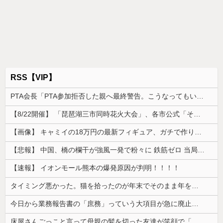
RSS【VIP】
PTA会長「PTA参加拒否した親へ最終警告。こうなってもいい？」
【8/22開催】 「琵琶湖三市同時花火大会」、各市公式「そんな花火大会は存在しない」→ 高価チケットを購入した人達がSNS阿鼻叫喚
【画像】 キャミイの18万円の最新フィギュア、ガチで作り込みがエグすぎる
【悲報】 中国、橋の欄干が強風一発で粉々に 鉄筋ゼロ 当局「接着剤でくっつけただけ」「正常で、品質問題はない」
【速報】 イオンモール熊本の爆発原因が判明！！！！
タイミング悪かった。猫を拾ったのが年末でそのまま年を越すことになった
今日から業務報告書の「庶務」っていう大項目が急に廃止されたんだけど意味不明すぎる
床屋さんごっこと言って母親の髪を切った友達が笑顔で「はい、次〇〇の番！」とハサミを差し出してきた。