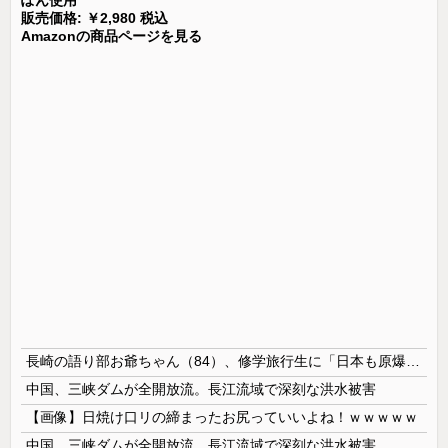
ぽん使用
販売価格: ￥2,980 税込
Amazonの商品ページを見る
長崎の語り部お爺ちゃん（84）、修学旅行生に「日本も原爆を持たないと負ける」と言われびっくり！ 被団協代表（85）も中学生に「核を持たないで日本を守れますか」と問われ危機感
中国、三峡ダムが全開放流。長江流域で深刻な洪水被害
【画像】日焼け口リの締まったお尻っていいよね！ｗｗｗｗｗ
中国、三峡ダムが全開放流。長江流域で深刻な洪水被害