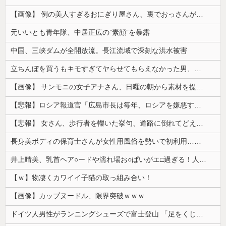
【画像】 例の美人すぎるおにぎり屋さん、裏でおっさんが握っていたｗｗｗｗｗｗｗｗｗｗｗｗｗｗｗｗｗ
元いいとも青年隊、中居正広の”素顔”を暴露
中国、三峡ダムが全開放流。長江流域で深刻な洪水被害
立ちんぼを買うもキモすぎてヤらせてもらえなかった男、代わりの足コキでまさかの大量身寸米青ｗｗｗ
【画像】 サンモニの女子アナさん、日曜の朝から素材を提供してしまう
【悲報】ロシア報道官「広島市長は毎年、ロシアを嫌悪する『偽りの呪文』を繰り返し、日本人をゾンビ化させている」と主張
【悲報】 女さん、歩行者を轢いた挙句、道路に倒れてどえらいことになってしまうw w w w w w w
長身美ボディの保育士さんが女性用風俗を勢いで初利用…子供に絶対見せられないメスの顔でイキまくり。
井上晴美、乳首ヘア○ードや濡れ場お○ぱいがエ□過ぎる！人生最後のラスト写真集、最高！！
【ｗ】物凄くカワイイ子猫の取っ組み合い！
【画像】カップヌードル、限界突破ｗｗｗ
ドイツ人男性がランニングシューズで富士登山 「足をくじいて動けない」