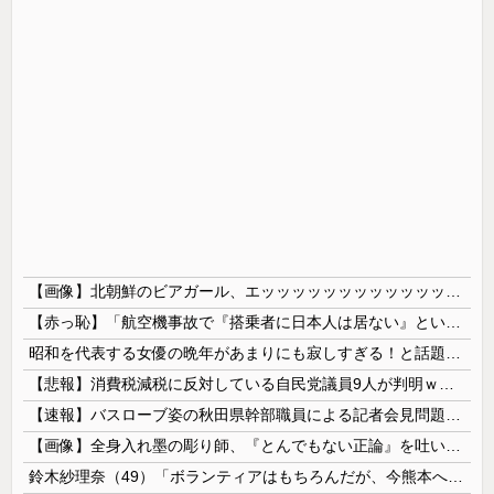
【画像】北朝鮮のビアガール、エッッッッッッッッッッッッッッッッッ！
【赤っ恥】「航空機事故で『搭乗者に日本人は居ない』という発表は嫌い。人間として同じ価値だと思う」→ツッコミ殺到も「自分が気に入らないと思った」と...
昭和を代表する女優の晩年があまりにも寂しすぎる！と話題に、自身の子供を餓死する寸前までネグレクトした挙句……
【悲報】消費税減税に反対している自民党議員9人が判明ｗｗｗｗｗｗ
【速報】バスローブ姿の秋田県幹部職員による記者会見問題、ラブホテルからの参加だと特定「体調が優れなかったため...」とは何だったのか
【画像】全身入れ墨の彫り師、『とんでもない正論』を吐いて30万再生されてしまうｗｗｗｗｗｗｗ
鈴木紗理奈（49）「ボランティアはもちろんだが、今熊本へ旅行に行くことも支援になる」