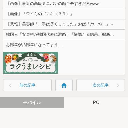
【画像】最近の高級ミニバンの顔キモすぎだろwww
【画像】「ワイらのゴマキ（３９）」
【悲報】美容師「…手は尽くしました」おば「ｱｯ…ｯｽ…」→
韓国人「安貞桓が韓国代表に激怒！『惨憺たる結果、徹底的な刷新が必要だ』と監督や協会を痛烈批判」
お部屋が汚部屋になってまう、、
home
前の記事
次の記事
モバイル
PC