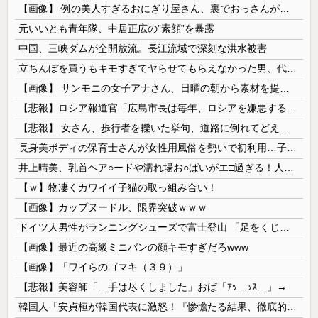
【画像】 例の美人すぎるおにぎり屋さん、裏でおっさんが握っていたｗｗｗｗｗｗｗｗｗｗｗｗｗｗｗｗｗ
元いいとも青年隊、中居正広の”素顔”を暴露
中国、三峡ダムが全開放流。長江流域で深刻な洪水被害
立ちんぼを買うもキモすぎてヤらせてもらえなかった男、代わりの足コキでまさかの大量身寸米青ｗｗｗ
【画像】 サンモニの女子アナさん、日曜の朝から素材を提供してしまう
【悲報】ロシア報道官「広島市長は毎年、ロシアを嫌悪する『偽りの呪文』を繰り返し、日本人をゾンビ化させている」と主張
【悲報】 女さん、歩行者を轢いた挙句、道路に倒れてどえらいことになってしまうw w w w w w w
長身美ボディの保育士さんが女性用風俗を勢いで初利用…子供に絶対見せられないメスの顔でイキまくり。
井上晴美、乳首ヘア○ードや濡れ場お○ぱいがエ□過ぎる！人生最後のラスト写真集、最高！！
【ｗ】物凄くカワイイ子猫の取っ組み合い！
【画像】カップヌードル、限界突破ｗｗｗ
ドイツ人男性がランニングシューズで富士登山 「足をくじいて動けない」
【画像】最近の高級ミニバンの顔キモすぎだろwww
【画像】「ワイらのゴマキ（３９）」
【悲報】美容師「…手は尽くしました」おば「ｱｯ…ｯｽ…」→
韓国人「安貞桓が韓国代表に激怒！『惨憺たる結果、徹底的な刷新が必要だ』と監督や協会を痛烈批判」