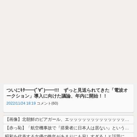
ついにｷﾀ━━(ﾟ∀ﾟ)━━!!! ずっと見送られてきた「電波オ
ークション」導入に向けた議論、年内に開始！！
2022/11/24 18:19
コメント(60)
【画像】北朝鮮のビアガール、エッッッッッッッッッッッッッッッッッ！
【赤っ恥】「航空機事故で『搭乗者に日本人は居ない』という発表は嫌い。人...
昭和を代表する女優の晩年があまりにも寂しすぎる！と話題に、自身の子供を...