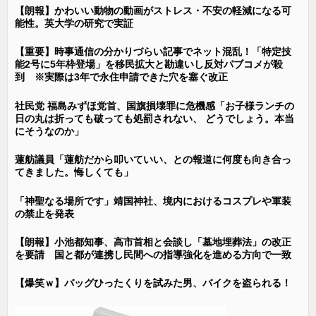
【朗報】かわいい動物の動画がストレス・不安の軽減になる可
能性。英大学の研究で実証
【重要】時事通信の分かりづらい記事でネット混乱！「特定技
能2号に5年枠登場」を移民拡大と勘違いし反対パブコメが殺
到 ※実際は3年で永住申請できた穴を塞ぐ改正
社民党 福島みずほ党首、国旗損壊罪に危機感「お子様ランチの
日の丸は折っても破っても処罰されない、 どうでしょう。本当
にそうなのか」
蓮舫議員「蓮舫だから叩いていい、との報道に何度も向き合っ
てきました。悔しくても」
「神聖なる場所です」靖国神社、境内におけるコスプレや軍装
の禁止を発表
【朗報】小池都知事、高市首相と会談し「墓地埋葬法」の改正
を要請 国と都が連携し民間への指導強化を進める方向で一致
【爆笑ｗ】バッグひったくりを試みた男、バイクを盗られる！