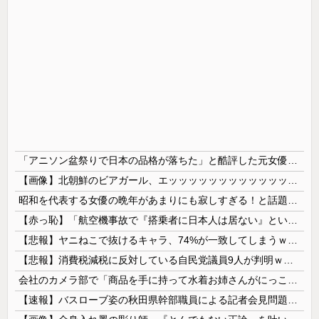
「アニソン盆祭りで日本の品格が落ちた」と酷評した元女優、「あんたが品格を語るのかよ！」と総ツッコミを食らってしまい……
【画像】北朝鮮のビアガール、エッッッッッッッッッッッッッッッッッ！
昭和を代表する女優の晩年があまりにも寂しすぎる！と話題に、自身の子供を餓死する寸前までネグレクトした挙句……
【赤っ恥】「航空機事故で『搭乗者に日本人は居ない』という発表は嫌い。人間として同じ価値だと思う」→ツッコミ殺到も「自分が気に入らないと思った」と...
【悲報】ヤニねこで抜けるキャラ、74%が一致してしまうｗｗｗｗｗ
【悲報】消費税減税に反対している自民党議員9人が判明ｗｗｗｗｗｗ
会社のカメラ部で「商品を手に持って水着お姉さんがにっこり」を撮影、だがお姉さんは素人アルバイトで親バレした結果……
【速報】バスローブ姿の秋田県幹部職員による記者会見問題、ラブホテルからの参加だと特定「体調が優れなかったため...」とは何だったのか