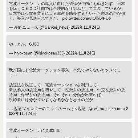
電波オークションの導入に向けた議論が年内にも動き出す。日本
を除くＯＥＣＤ諸国では合理的な仕組みとして普及しているが、
日本では少数事業者による寡占を助長するといった懸念の声が強
く、導入が見送られてきた。
pic.twitter.com/8IOlN6fPUo
— 産経ニュース (@Sankei_news)
2022年11月24日
やっとか。GJ👍🏻
— hiyokosan (@hiyokosan333)
2022年11月24日
我が国にも電波オークション導入、本気でやらないとダメでし
ょ‥
放送法を改正して、電波オークションを利用して、
新規参入の放送局を増やして、左派系の放送局、中道左派系の放
送局、保守系の放送局にそれぞれに分類が出来れば、
視聴者には分かりやすくなるかなと思うのだが‥
— 🇺🇦ツイッターのニックネームさん🇺🇦 (@twi_no_nickname)
2
022年11月24日
電波オークションに賛成🙋🏻‍♂️