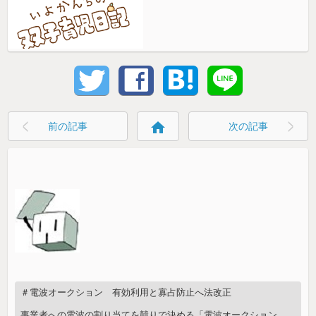
home
前の記事
次の記事
＃電波オークション 有効利用と寡占防止へ法改正
事業者への電波の割り当てを競りで決める「電波オークション