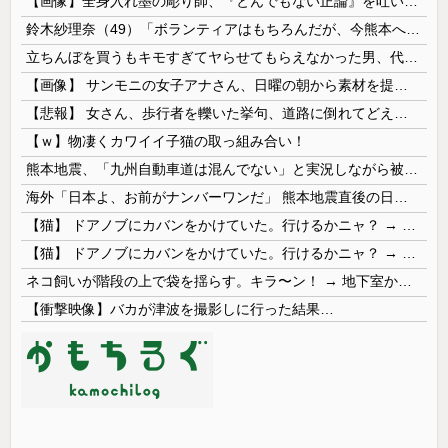
【画像】全身入れ墨の彫り師、『とんでもない正論』を吐いて30万再生されてしまうｗｗｗｗｗｗｗ
鈴木紗理奈（49）「ボランティアはもちろんだが、今熊本へ旅行に行くことも支援になる」
立ちんぼを買うもキモすぎてヤらせてもらえなかった男、代わりの足コキでまさかの大量身寸米青ｗｗｗ
【画像】 サンモニの女子アナさん、日曜の朝から素材を提供してしまう
【悲報】 女さん、歩行者を轢いた挙句、道路に倒れてどえらいことになってしまうw w w w w w w
【ｗ】物凄くカワイイ子猫の取っ組み合い！
熊本地震、「九州自動車道は混んでない」と実況しながら被災地へ向かう有名アナなどに批判殺到 全国紙記者「最新の状況をいち早く伝えることは報道機関としての責務」「情報を取り上げることには大きな意義がある」
海外「日本よ、お前がナンバーワンだ」 熊本地震直後の日本の対応のスピードに世界が衝撃
【猫】 ドアノブにカバンをかけていた。行けるかニャ？ → 猫はこうなります…
【猫】 ドアノブにカバンをかけていた。行けるかニャ？ → 猫はこうなります…
ネコ飼いが階段の上で袋を揺らす。キラ〜ン！ → 地下室からヤツが現れる…
【衝撃映像】バカが津波を撮影しに行った結果…