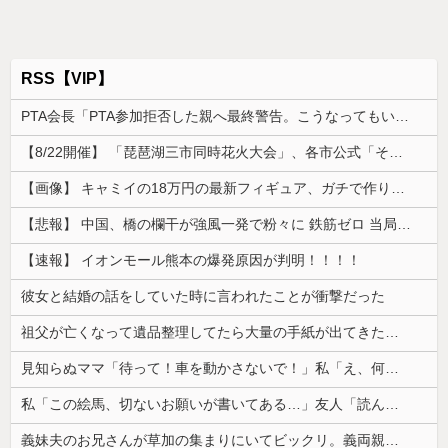
RSS【VIP】
PTA会長「PTA参加拒否した親へ最終警告。こうなってもいい？」
【8/22開催】 「琵琶湖三市同時花火大会」、各市公式「そんな花火大会は存在しない」→ 高価チケットを購入した人達がSNS阿鼻叫喚
【画像】 キャミイの18万円の最新フィギュア、ガチで作り込みがエグすぎる
【悲報】 中国、橋の欄干が強風一発で粉々に 鉄筋ゼロ 当局「接着剤でくっつけただけ」「正常で、品質問題はない」
【速報】 イオンモール熊本の爆発原因が判明！！！！
彼女と結婚の話をしていた時に言われたことが衝撃だった
祖父が亡くなって遺品整理してたら大量の手紙が出てきた。全部同じ女性で祖父と恋愛関係だったっぽい
見知らぬママ「待って！車を動かさないで！」私「え、何があったの！？」→慌てて降りると園長先生が激怒していて…
私「この絵馬、切ないお願いが書いてある…」友人「読んでみて」→有名神社で見つけた願い事の内容に、思わず神様も困るだろうと思ってしまい…
義妹夫のお兄さんが草加の集まりにいてビックリ。義両親は新興宗教大嫌いな人たちなのに...