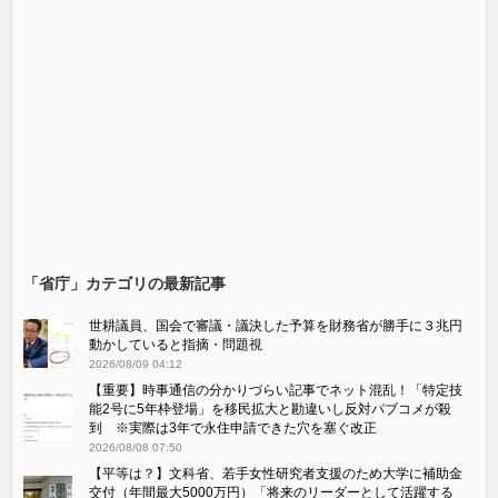
「省庁」カテゴリの最新記事
世耕議員、国会で審議・議決した予算を財務省が勝手に３兆円
動かしていると指摘・問題視
2026/08/09 04:12
【重要】時事通信の分かりづらい記事でネット混乱！「特定技
能2号に5年枠登場」を移民拡大と勘違いし反対パブコメが殺
到 ※実際は3年で永住申請できた穴を塞ぐ改正
2026/08/08 07:50
【平等は？】文科省、若手女性研究者支援のため大学に補助金
交付（年間最大5000万円）「将来のリーダーとして活躍する