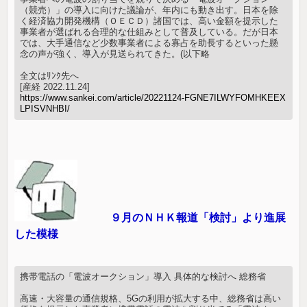
（競売）」の導入に向けた議論が、年内にも動き出す。日本を除
く経済協力開発機構（ＯＥＣＤ）諸国では、高い金額を提示した
事業者が選ばれる合理的な仕組みとして普及している。だが日本
では、大手通信など少数事業者による寡占を助長するといった懸
念の声が強く、導入が見送られてきた。(以下略
全文はﾘﾝｸ先へ
[産経 2022.11.24]
https://www.sankei.com/article/20221124-FGNE7ILWYFOMHKEEX
LPISVNHBI/
９月のＮＨＫ報道「検討」より進展
した模様
携帯電話の「電波オークション」導入 具体的な検討へ 総務省
高速・大容量の通信規格、5Gの利用が拡大する中、総務省は高い