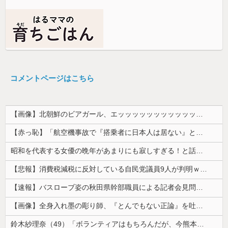
コメントページはこちら
【画像】北朝鮮のビアガール、エッッッッッッッッッッッッッッッッッ！
【赤っ恥】「航空機事故で『搭乗者に日本人は居ない』という発表は嫌い。人間として同じ価値だと思う」→ツッコミ殺到も「自分が気に入らないと思った」と...
昭和を代表する女優の晩年があまりにも寂しすぎる！と話題に、自身の子供を餓死する寸前までネグレクトした挙句……
【悲報】消費税減税に反対している自民党議員9人が判明ｗｗｗｗｗｗ
【速報】バスローブ姿の秋田県幹部職員による記者会見問題、ラブホテルからの参加だと特定「体調が優れなかったため...」とは何だったのか
【画像】全身入れ墨の彫り師、『とんでもない正論』を吐いて30万再生されてしまうｗｗｗｗｗｗｗ
鈴木紗理奈（49）「ボランティアはもちろんだが、今熊本へ旅行に行くことも支援になる」