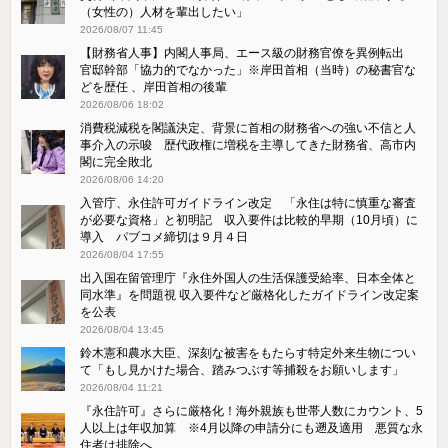
（女性の）人材を輩出したい」
2026/08/07 11:45
【財務省人事】内閣人事局、エース級の財務官僚を異例転出
官邸幹部「協力的でなかった」※岸田首相（当時）の秘書官な
どを歴任 、岸田首相の後輩
2026/08/06 18:02
消費税減税を閣議決定、背景に首相の財務省への強い不信と人
事介入の示唆 歴代政権に増税を主導してきた財務省、高市内
閣に完全敗北
2026/08/06 14:20
入管庁、永住許可ガイドライン改定 「永住は特に慎重な審査
が必要な資格」と初明記 収入要件は比較的早期（10月頃）に
導入 パブコメ締切は９月４日
2026/08/04 17:55
出入国在留管理庁『永住外国人の生活保護受給率、日本全体と
同水準』を問題視 収入要件など厳格化したガイドライン改定案
を公表
2026/08/04 13:45
鈴木憲和農水大臣、深刻な被害をもたらす特定外来生物につい
て「もし見かけた場合、踏みつぶす等捕殺をお願いします」
2026/08/04 11:21
『永住許可』さらに厳格化！海外親族も世帯人数にカウント、5
人以上は年収加算 ※4月以降の申請分にも遡及適用 悪質な永
住者は排除へ