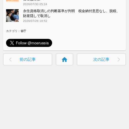
2026/07/30 05:24
永住資格取消しの判断基準が判明 税金納付意思なし、脱税、
財産隠しで取消し
2026/07/26 19:52
カテゴリ：
省庁
home
前の記事
次の記事