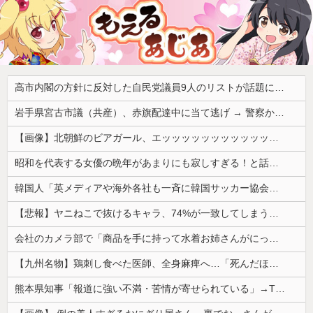
高市内閣の方針に反対した自民党議員9人のリストが話題に、「岩屋はどこへ行った？」との指摘もあるが……
岩手県宮古市議（共産）、赤旗配達中に当て逃げ → 警察から連絡が来て宮古署を訪れ事情聴取
【画像】北朝鮮のビアガール、エッッッッッッッッッッッッッッッッッ！
昭和を代表する女優の晩年があまりにも寂しすぎる！と話題に、自身の子供を餓死する寸前までネグレクトした挙句……
韓国人「英メディアや海外各社も一斉に韓国サッカー協会を巡る過去の不祥事を報道！」→「国際的な信用失墜の危機‥」
【悲報】ヤニねこで抜けるキャラ、74%が一致してしまうｗｗｗｗｗ
会社のカメラ部で「商品を手に持って水着お姉さんがにっこり」を撮影、だがお姉さんは素人アルバイトで親バレした結果……
【九州名物】鶏刺し食べた医師、全身麻痺へ…「死んだほうが良かったと思っていた」
熊本県知事「報道に強い不満・苦情が寄せられている」→TBSの報道特集がまさにそれな件