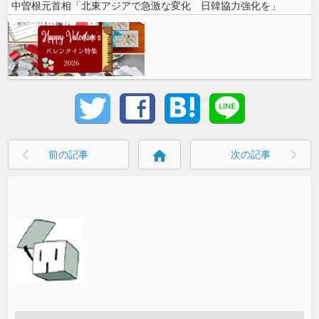
中曽根元首相「北東アジアで急激な変化 日韓協力強化を」
home
前の記事
次の記事