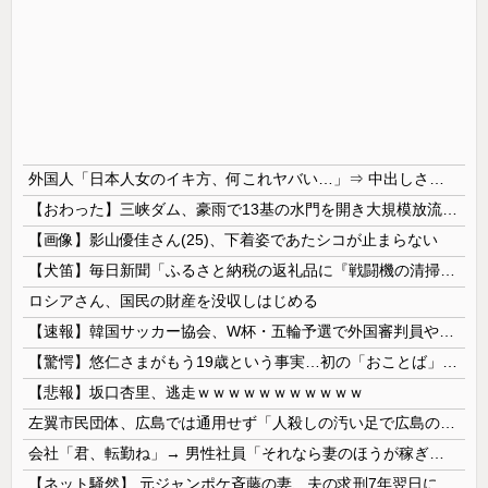
外国人「日本人女のイキ方、何これヤバい…」⇒ 中出しされ痙攣する姿が海外で話題に
【おわった】三峡ダム、豪雨で13基の水門を開き大規模放流開始か 下流の工場地帯に洪水流入で崩壊はじまる
【画像】影山優佳さん(25)、下着姿であたシコが止まらない
【犬笛】毎日新聞「ふるさと納税の返礼品に『戦闘機の清掃体験』」→サヨク発狂「徴兵制ガー！」…ネット「どういう論理構造を立てた結果その思考に至った...
ロシアさん、国民の財産を没収しはじめる
【速報】韓国サッカー協会、W杯・五輪予選で外国審判員や監督官を性接待！！！！
【驚愕】悠仁さまがもう19歳という事実…初の「おことば」にネット民驚嘆
【悲報】坂口杏里、逃走ｗｗｗｗｗｗｗｗｗｗｗ
左翼市民団体、広島では通用せず「人殺しの汚い足で広島の土を踏むな！」→広島県民「お前らの方が汚いんじゃ！」「ワシらが広島県民じゃ」
会社「君、転勤ね」→ 男性社員「それなら妻のほうが稼ぎいいんで辞めます」⇒ 結果・・・
【ネット騒然】 元ジャンポケ斉藤の妻、夫の求刑7年翌日にインスタ更新！その内容がガチでヤバすぎる…