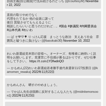
自由主義(自公維国)で沈み続けるのどっち (@courtesyM)
Novembe
r 22, 2022
直前の取りやめでなく
代理をたてるか 他の会派に譲って
後日 質疑させてもらえるように
相談したらいいと思うのだけれど…。
#国会
#参議院
#内閣委員会
#山本代表
#れいわ
— ば そ💙💛🌳 りっけん応援 まっとうな政治 支えあう社会 雰
囲気と嘘つきに負けない (@basokaki30)
November 10, 2022
れいわ新選組党本部の皆様へ。オーナーズ、有権者に納得いく説
明をお願いします。党運営に不信感が募るばかりです。ぜひ仕事
をして下さい。
https://t.co/x1YDfwdnQO
— かもめん(22)れいわ新選組若者勝手連代表選挙11/27投票日 (@k
amomen_rewaka)
2022年11月22日
かもめんさん 晒すのやめましょう。
— でかぱん先生@国葬に反対するこんな人たち (@midnitemonsoo
n1)
2022年11月23日