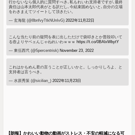
行かないなら個人的に質問すべき､私もれいわ支持者ですが､最終
責任は山本太郎代表がとる訳だし､今結束固めないと､自分の立場
をわきまえてツイートして頂きたい。
— 玄海龍 (@8bnfvyTtkNUnIvG)
2022年11月22日
こんな当たり前の疑問を表に出しただけで袋叩きとか普段叩いて
る壺よりヤベェんじゃねれいわｗｗｗ
https://t.co/0BAlxWbytY
— 東伍西弐 (@5percentrisk)
November 23, 2022
これはかもめん君の言うことが正しいかと。しっかりしろよ、と
支持者は言うべき。
— 水原秀策 (@sicilian_)
2022年11月23日
【朗報】かわいい動物の動画がストレス・不安の軽減になる可