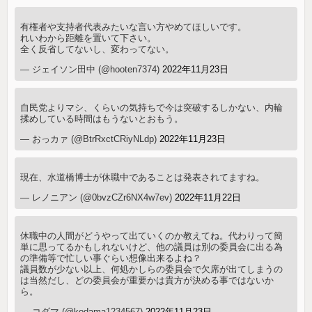
有権者や支持者代表みたいな言い方やめてほしいです。
れいわから距離を置いて下さい。
全く反省してないし、変わってない。
— ジェイソン田中 (@hooten7374)
2022年11月23日
自民党よりマシ、くらいの気持ちで今は突破するしかない、内輪
揉めしている時間はもうないとおもう。
— おっカァ (@BtrRxctCRiyNLdp)
2022年11月23日
現在、水道橋博士が休職中であることは発表されてますね。
— レノニアン (@0bvzCZr6NX4w7ev)
2022年11月22日
休職中の人間がどうやって出ていくのか教えてね。代わりって簡
単に思ってるかもしれないけど、他の議員は別の委員会に出る為
の準備等で忙しい事ぐらい想像出来るよね？
議員数が少ない以上、何処かしらの委員会で欠席が出てしまうの
は当然だし、どの委員会が重要かは貴方が決める事ではないか
ら。
— コダマ (@kodama1234567)
2022年11月23日