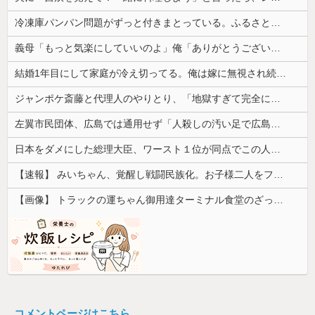
冷凍庫パンパン問題がずっと付きまとっている。ふるさと納税も頼みたいけれど入れる場所がない
義母「もっと気楽にしていいのよ」俺「ありがとうございます…」→アットホームすぎる嫁実家になじめず…
結婚1年目にして家庭が冷え切ってる。俺は嫁に無視され続けてる
ジャンポケ斎藤と代理人のやりとり、「地獄すぎて完全にコントになってる……」と衝撃を受ける人が続出中
左翼市民団体、広島では通用せず「人殺しの汚い足で広島の土を踏むな！」→広島県民「お前らの方が汚いんじゃ！」「ワシらが広島県民じゃ」
日本をダメにした総理大臣、ワースト１位が同点でこの人ｗｗｗｗｗｗ
【速報】 みいちゃん、覚醒し戦闘民族化。お子様二人をフルボッコにしてしまう
【画像】 トラックの運ちゃん御用達ターミナル食堂のざっかけないオムライスｗｗｗｗｗｗｗｗｗｗ
コメントページはこちら