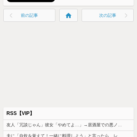
home
前の記事
次の記事
RSS【VIP】
友人「冗談じゃん」彼女「やめてよ…」→居酒屋での悪ノリが原因で、なぜか俺まで責められることになり…
夫に「自炊を覚えて！一緒に料理しよう」と言ったら、レストランの予約をされた。自炊計画は完全に狂って…