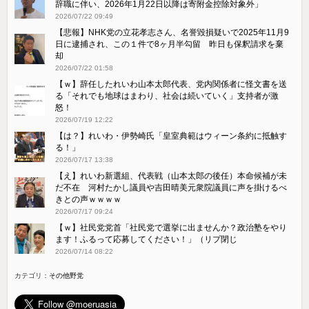
辞職に伴い、2026年1月22日以降は寄附金控除対象外」
2026/07/22 09:49
【悲報】NHK党の立花孝志さん、名誉毀損疑いで2025年11月9
日に逮捕され、この１件で8ヶ月半勾留 昨日も保釈請求を棄
却
2026/07/22 01:58
【ｗ】辞任したれいわ山本太郎代表、党内関係者に怪文書を送
る「それでも地球はまわり、社会は続いていく」支持者が激
怒！
2026/07/19 12:22
【は？】れいわ・伊勢崎氏「皇室典範はウィーン条約に抵触す
る！」
2026/07/17 13:38
【え】れいわ新選組、代表戦（山本太郎の後任）本命候補が未
だ不在 河村たかし議員や吉田晴美元衆院議員に声を掛けるべ
きとの声ｗｗｗｗ
2026/07/17 09:24
【ｗ】社民党党首「社民党で選挙に出ませんか？政治塾をやり
ます！ふるって応募してください！」（リプ閉じ
2026/07/14 08:22
カテゴリ：
その他野党