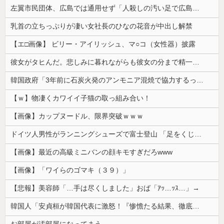
左翼市民団体、広島では通用せず「人殺しの汚い足で広島の土を踏むな！」→広島県民「お前らの方が汚いんじゃ！」「ワシらが広島県民じゃ」
乳首の立ちっぷりが凄い女社長のひなの花音が中出し解禁
【エ□画像】 ビリー・アイリッシュ、マ○コ（女性器）披露
彼女がタヒんだ。悲しみに暮れながらも彼女の分まで精一杯生きようと誓った。だが実は生きていた！突撃するとふっくらした顔で大きなお腹を抱えて...
韓国政府「3年前に石炭火発のアンモニア混焼で協力するっていったけどあれ取りやめな。政権変わったし」……韓国とまともな協力ができない理由、これなんですよね
【ｗ】物凄くカワイイ子猫の取っ組み合い！
【画像】カップヌードル、限界突破ｗｗｗ
ドイツ人男性がランニングシューズで富士登山 「足をくじいて動けない」
【画像】最近の高級ミニバンの顔キモすぎだろwww
【画像】「ワイらのゴマキ（３９）」
【悲報】美容師「…手は尽くしました」おば「ｱｯ…ｯｽ…」→
韓国人「安貞桓が韓国代表に激怒！『惨憺たる結果、徹底的な刷新が必要だ』と監督や協会を痛烈批判」
お部屋が汚部屋になってまう、、