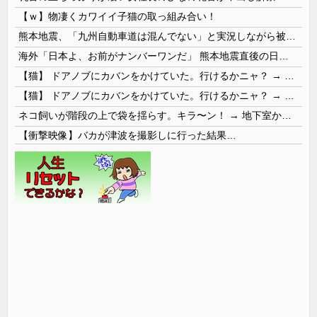
【ｗ】物凄くカワイイ子猫の取っ組み合い！
熊本地震、「九州自動車道は混んでない」と実況しながら被災地へ向かう有名アナなどに批判殺到 全国紙記者「最新の状況をいち早く伝えることは報道機関としての責務」「情報を取り上げることには大きな意義がある」
海外「日本よ、お前がナンバーワンだ」 熊本地震直後の日本の対応のスピードに世界が衝撃
【猫】 ドアノブにカバンをかけていた。行けるかニャ？ → 猫はこうなります…
【猫】 ドアノブにカバンをかけていた。行けるかニャ？ → 猫はこうなります…
ネコ飼いが階段の上で袋を揺らす。キラ〜ン！ → 地下室からヤツが現れる…
【衝撃映像】バカが津波を撮影しに行った結果…