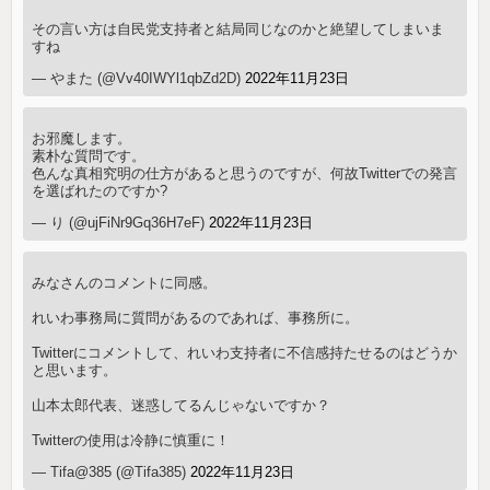
その言い方は自民党支持者と結局同じなのかと絶望してしまいま
すね
— やまた (@Vv40IWYl1qbZd2D)
2022年11月23日
お邪魔します。
素朴な質問です。
色んな真相究明の仕方があると思うのですが、何故Twitterでの発言
を選ばれたのですか?
— り (@ujFiNr9Gq36H7eF)
2022年11月23日
みなさんのコメントに同感。
れいわ事務局に質問があるのであれば、事務所に。
Twitterにコメントして、れいわ支持者に不信感持たせるのはどうか
と思います。
山本太郎代表、迷惑してるんじゃないですか？
Twitterの使用は冷静に慎重に！
— Tifa@385 (@Tifa385)
2022年11月23日