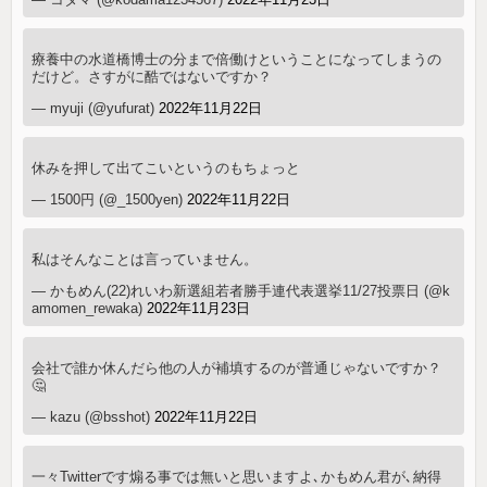
療養中の水道橋博士の分まで倍働けということになってしまうの
だけど。さすがに酷ではないですか？
— myuji (@yufurat)
2022年11月22日
休みを押して出てこいというのもちょっと
— 1500円 (@_1500yen)
2022年11月22日
私はそんなことは言っていません。
— かもめん(22)れいわ新選組若者勝手連代表選挙11/27投票日 (@k
amomen_rewaka)
2022年11月23日
会社で誰か休んだら他の人が補填するのが普通じゃないですか？
🤔
— kazu (@bsshot)
2022年11月22日
一々Twitterです煽る事では無いと思いますよ､かもめん君が､納得