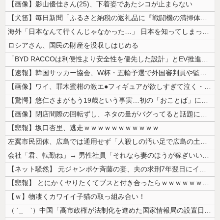
【画像】影山優佳さん(25)、下着姿であたシコが止まらない
【犬笛】毎日新聞「ふるさと納税の返礼品に『戦闘機の清掃体験』」→サヨク...
海外「日本なんて行くんじゃなかった…」 日本を知ってしまったディズニー...
ロシアさん、国民の財産を没収しはじめる
「BYD RACCOは利便性より安全性を優先した設計」とEV推進派がス...
【速報】韓国サッカー協会、W杯・五輪予選で外国審判員や監督官を性接待！...
【画像】ワイ、罪木蜜柑の激エ●フィギュアが欲しすぎて泣く・・・・・・
【驚愕】悠仁さまがもう19歳という事実…初の「おことば」にネット民驚嘆
【画像】閉店間際の回転ずし、ネタの量がバグってると話題にｗｗｗｗｗ
【悲報】坂口杏里、逃走ｗｗｗｗｗｗｗｗｗｗｗ
左翼市民団体、広島では通用せず「人殺しの汚い足で広島の土を踏むな！」→...
会社「君、転勤ね」→ 男性社員「それなら妻のほうが稼ぎいいんで辞めます...
【ネット騒然】 元ジャンポケ斉藤の妻、夫の求刑7年翌日にインスタ更新！...
【悲報】 とにかくヤりたくてブスと付き合ったらｗｗｗｗｗｗｗｗｗｗｗｗ...
【ｗ】物凄くカワイイ子猫の取っ組み合い！
（ ´_ゝ`）中国「高市政権が法制化を進めた国家情報局の設置日が7月3...