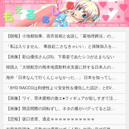
【朗報】小池都知事、高市首相と会談し「墓地埋葬法」の改正を要請 国と都が連携し民間への指導強化を進める方向で一致
「私は入りません、 事故起こさなきゃいい」と保険加入を勧められた推し活民が反発、保険代が勿体無いし事故起こしたとして……
【画像】影山優佳さん(25)、下着姿であたシコが止まらない
韓国人「大韓航空の熊本地震飲料水支援に対する日本人の反応をご覧ください・・・」→「」
海外「日本なんて行くんじゃなかった…」 日本を知ってしまったディズニー信者、帰国後『本家』に失望する事態に
「BYD RACCOは利便性より安全性を優先した設計」とEV推進派がスカスカ構造を絶賛、これがRACCOの一番の特徴よな
【画像】ワイ、罪木蜜柑の激エ●フィギュアが欲しすぎて泣く・・・・・・
【画像】閉店間際の回転ずし、ネタの量がバグってると話題にｗｗｗｗｗ
【悲報】坂口杏里、逃走ｗｗｗｗｗｗｗｗｗｗｗ