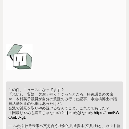
この件、ニュースになってます？
「れいわ 質疑 欠席」軽くぐぐったところ、舩後議員の欠席
や、木村英子議員が自分の質疑のみ行った記事、水道橋博士の議
員活動休止の記事はあったけど、
会派で質疑を取りやめ続けるなんてこと、これまであった？
１回取りやめも異常じゃないの？
#れいわはないわ
https://t.co/BW
qAuB8kg1
— ふわふわ＠未来へ支え合う社会的共通資本(立共社)と、カルト新