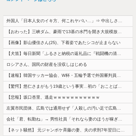
外国人「日本人女のイキ方、何これヤバい…」⇒ 中出しされ痙攣する姿が海外で話題に
【おわった】三峡ダム、豪雨で13基の水門を開き大規模放流開始か 下流の工場地帯に洪水流入で崩壊はじまる
【画像】影山優佳さん(25)、下着姿であたシコが止まらない
【犬笛】毎日新聞「ふるさと納税の返礼品に『戦闘機の清掃体験』」→サヨク発狂「徴兵制ガー！」…ネット「どういう論理構造を立てた結果その思考に至った...
ロシアさん、国民の財産を没収しはじめる
【速報】韓国サッカー協会、W杯・五輪予選で外国審判員や監督官を性接待！！！！
【驚愕】悠仁さまがもう19歳という事実…初の「おことば」にネット民驚嘆
【悲報】坂口杏里、逃走ｗｗｗｗｗｗｗｗｗｗｗ
左翼市民団体、広島では通用せず「人殺しの汚い足で広島の土を踏むな！」→広島県民「お前らの方が汚いんじゃ！」「ワシらが広島県民じゃ」
会社「君、転勤ね」→ 男性社員「それなら妻のほうが稼ぎいいんで辞めます」⇒ 結果・・・
【ネット騒然】 元ジャンポケ斉藤の妻、夫の求刑7年翌日にインスタ更新！その内容がガチでヤバすぎる…