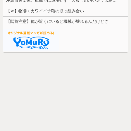
左翼市民団体、広島では通用せず「人殺しの汚い足で広島の土を踏むな！」→広島県民「お前らの方が汚いんじゃ！」「ワシらが広島県民じゃ」
【ｗ】物凄くカワイイ子猫の取っ組み合い！
【閲覧注意】俺が近くにいると機械が壊れるんだけどさ