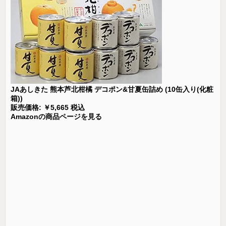
JAあしきた 熊本芦北柑橘 デコポン&甘夏缶詰め (10缶入り(化粧
箱))
販売価格: ￥5,665 税込
Amazonの商品ページを見る