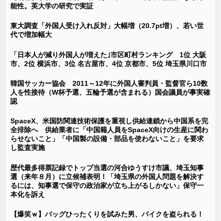
能性。英大学の研究で実証
東大調査「外国人受け入れ反対」大幅増（20.7pt増）、若い世
代で増加幅大
「日本人が減り外国人が増えた｣市区町村ランキング 1位 大阪
市、2位 横浜市、3位 名古屋市、4位 京都市、5位 埼玉県川口市
韓国サッカー協会 2011～12年に外国人審判員・監督官ら10数
人を性接待（W杯予選、五輪予選が含まれる）国会議員が事実確
認
SpaceX、米国防関連技術保護を重視し供給連鎖から中国系を完
全排除へ 供給業者に「中国籍人員をSpaceX向けの生産に関わ
らせないこと」「中国製の設備・部品を使わないこと」を要求
し監査実施
歴代最多得票記録でトップ当選の河合ゆうすけ市議、埼玉知事
選（来年８月）に立候補表明！「埼玉県の外国人問題を解決す
るには、知事選で保守の政治家が立ち上がるしかない」保守一
本化を訴え
【爆笑ｗ】バッグひったくりを試みた男、バイクを盗られる！