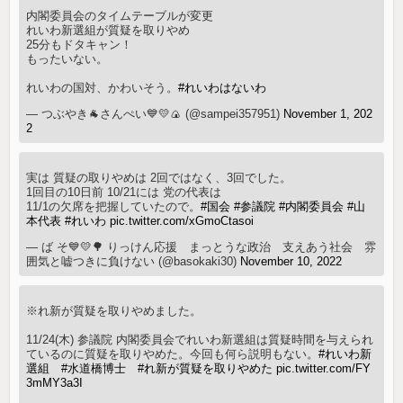
内閣委員会のタイムテーブルが変更
れいわ新選組が質疑を取りやめ
25分もドタキャン！
もったいない。
れいわの国対、かわいそう。
#れいわはないわ
— つぶやき🐐さんぺい💙💛🍙 (@sampei357951)
November 1, 202
2
実は 質疑の取りやめは 2回ではなく、3回でした。
1回目の10日前 10/21には 党の代表は
11/1の欠席を把握していたので。
#国会
#参議院
#内閣委員会
#山
本代表
#れいわ
pic.twitter.com/xGmoCtasoi
— ば そ💙💛🌳 りっけん応援 まっとうな政治 支えあう社会 雰
囲気と嘘つきに負けない (@basokaki30)
November 10, 2022
※れ新が質疑を取りやめました。
11/24(木) 参議院 内閣委員会でれいわ新選組は質疑時間を与えられ
ているのに質疑を取りやめた。今回も何ら説明もない。
#れいわ新
選組
#水道橋博士
#れ新が質疑を取りやめた
pic.twitter.com/FY
3mMY3a3I