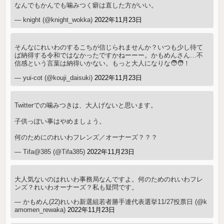
なんでもかんでも噛みつく癖は直した方がいい。
— knight (@knight_wokka)
2022年11月23日
そんなにれいわのするこちが信じられませんか？いつも少し待て
ば納得する令和ではなかったですかねーーー。かもめんさん…不
信感という言葉は納得いかない。もっと大人になりな🧑🧑！
— yui-cot (@kouji_daisuki)
2022年11月23日
Twitterでの噛みつきは、大人げないと思います。
子供っぽい事はやめましょう。
何のためにのれいわフレンズ／オーナーズ？？？
— Tifa@385 (@Tifa385)
2022年11月23日
大人気ないのはれいわ事務局なんですよ。何のためのれいわフレ
ンズ？れいわオーナーズ？私も疑問です。
— かもめん(22)れいわ新選組若者勝手連代表選挙11/27投票日 (@k
amomen_rewaka)
2022年11月23日