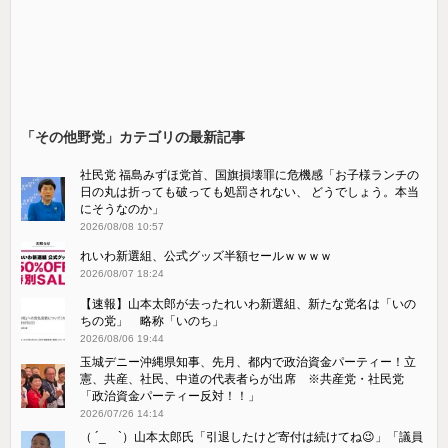
「その他野党」カテゴリの最新記事
社民党 福島みずほ党首、国旗損壊罪に危機感「お子様ランチの
日の丸は折っても破っても処罰されない、 どうでしょう。本当
にそうなのか」
2026/08/08 10:57
れいわ新選組、公式グッズ半額セールｗｗｗｗ
2026/08/07 18:24
【速報】山本太郎が去ったれいわ新選組、新たな党名は「いの
ちの党」 略称「いのち」
2026/08/06 19:44
玉城デニー沖縄県知事、先月、都内で政治資金パーティー！立
憲、共産、社民、中道の代表者らが出席 ※共産党・社民党
「政治資金パーティー反対！！」
2026/07/26 14:14
（ ´_ゝ`）山本太郎氏「引退したけど寄付は続けてね😉」「議員