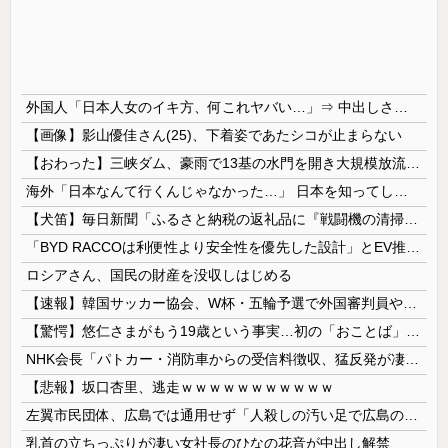
外国人「日本人女のイキ方、何これヤバい…」⇒ 中出しされ痙攣する姿が海外で話題に
【画像】影山優佳さん(25)、下着姿であたシコが止まらない
【おわった】三峡ダム、豪雨で13基の水門を開き大規模放流開始か 下流の工場地帯に洪水流入で崩壊はじまる
海外「日本なんて行くんじゃなかった…」 日本を知ってしまったディズニー信者、帰国後『本家』に失望する事態に
【犬笛】毎日新聞「ふるさと納税の返礼品に『戦闘機の清掃体験』」→サヨク発狂「徴兵制ガー！」…ネット「どういう論理構造を立てた結果その思考に至った...
「BYD RACCOは利便性より安全性を優先した設計」とEV推進派がスカスカ構造を絶賛、これがRACCOの一番の特徴よな
ロシアさん、国民の財産を没収しはじめる
【速報】韓国サッカー協会、W杯・五輪予選で外国審判員や監督官を性接待！！！！
【驚愕】悠仁さまがもう19歳という事実…初の「おことば」にネット民驚嘆
NHK会長「パトカー・消防車からの受信料徴収、猛反発が凄いので検討し直します…」
【悲報】坂口杏里、逃走ｗｗｗｗｗｗｗｗｗｗｗ
左翼市民団体、広島では通用せず「人殺しの汚い足で広島の土を踏むな！」→広島県民「お前らの方が汚いんじゃ！」「ワシらが広島県民じゃ」
乳首の立ちっぷりが凄い女社長のひなの花音が中出し解禁