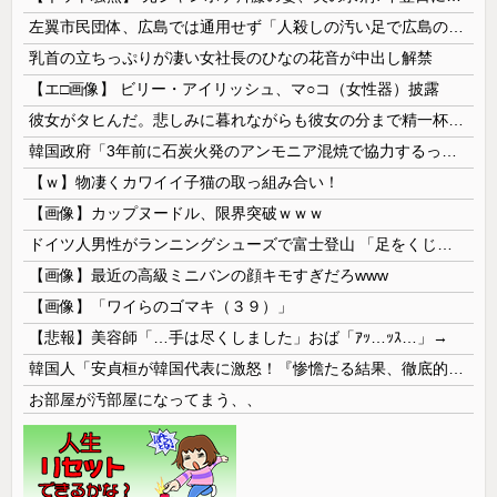
左翼市民団体、広島では通用せず「人殺しの汚い足で広島の土を踏むな！」→広島県民「お前らの方が汚いんじゃ！」「ワシらが広島県民じゃ」
乳首の立ちっぷりが凄い女社長のひなの花音が中出し解禁
【エ□画像】 ビリー・アイリッシュ、マ○コ（女性器）披露
彼女がタヒんだ。悲しみに暮れながらも彼女の分まで精一杯生きようと誓った。だが実は生きていた！突撃するとふっくらした顔で大きなお腹を抱えて...
韓国政府「3年前に石炭火発のアンモニア混焼で協力するっていったけどあれ取りやめな。政権変わったし」……韓国とまともな協力ができない理由、これなんですよね
【ｗ】物凄くカワイイ子猫の取っ組み合い！
【画像】カップヌードル、限界突破ｗｗｗ
ドイツ人男性がランニングシューズで富士登山 「足をくじいて動けない」
【画像】最近の高級ミニバンの顔キモすぎだろwww
【画像】「ワイらのゴマキ（３９）」
【悲報】美容師「…手は尽くしました」おば「ｱｯ…ｯｽ…」→
韓国人「安貞桓が韓国代表に激怒！『惨憺たる結果、徹底的な刷新が必要だ』と監督や協会を痛烈批判」
お部屋が汚部屋になってまう、、