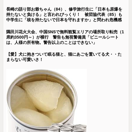
長崎の語り部お爺ちゃん（84）、修学旅行生に「日本も原爆を
持たないと負ける」と言われびっくり！ 被団協代表（85）も
中学生に「核を持たないで日本を守れますか」と問われ危機感
隅田川花火大会、中国SNSで無料観覧エリアの場所取り転売（1
席約3500円～）が横行 警告も無視警備員「ビニールシート
は、人様の所有物。警告以上のことはできない」
【愛】犬に抱きついて眠る猫と、猫にあごを置いてる犬・・た
まらない可愛いさ！