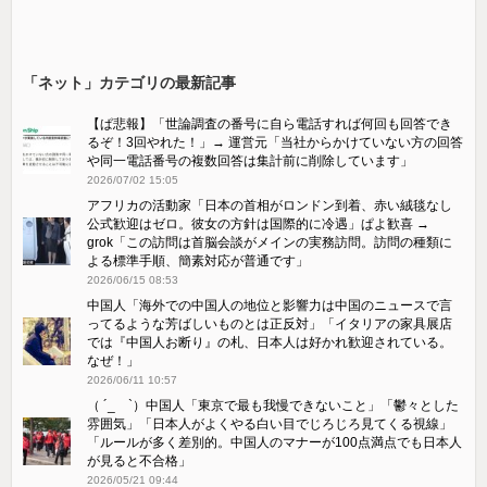
「ネット」カテゴリの最新記事
【ぱ悲報】「世論調査の番号に自ら電話すれば何回も回答でき
るぞ！3回やれた！」→ 運営元「当社からかけていない方の回答
や同一電話番号の複数回答は集計前に削除しています」
2026/07/02 15:05
アフリカの活動家「日本の首相がロンドン到着、赤い絨毯なし
公式歓迎はゼロ。彼女の方針は国際的に冷遇」ぱよ歓喜 →
grok「この訪問は首脳会談がメインの実務訪問。訪問の種類に
よる標準手順、簡素対応が普通です」
2026/06/15 08:53
中国人「海外での中国人の地位と影響力は中国のニュースで言
ってるような芳ばしいものとは正反対」「イタリアの家具展店
では『中国人お断り』の札、日本人は好かれ歓迎されている。
なぜ！」
2026/06/11 10:57
（ ´_ゝ`）中国人「東京で最も我慢できないこと」「鬱々とした
雰囲気」「日本人がよくやる白い目でじろじろ見てくる視線」
「ルールが多く差別的。中国人のマナーが100点満点でも日本人
が見ると不合格」
2026/05/21 09:44