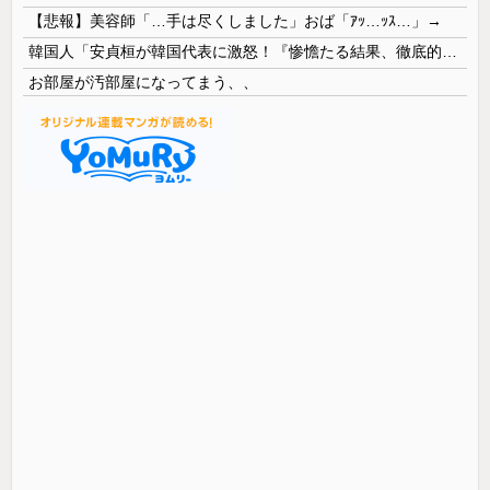
【悲報】美容師「…手は尽くしました」おば「ｱｯ…ｯｽ…」→
韓国人「安貞桓が韓国代表に激怒！『惨憺たる結果、徹底的な刷新が必要だ』と監督や協会を痛烈批判」
お部屋が汚部屋になってまう、、