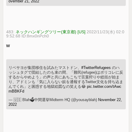
ovember 21, 2022
483:
ネックハンギングツリー(東京都) [US]
2022/11/23(水) 02:0
9:52.68 ID:8mx0nPch0
w
リベサヨが集団移住を試みたマストドン、
#TwitterRefugees
のハ
ッシュタグで団結したのも束の間、「難民(refugee)はポリコレに反
するからやめよう」の声と共にあちこちで言葉狩りや総括が始ま
り、アドミンも「気に入らない奴を通報するTwitter文化を持ち込ま
んでくれ」と困惑する地獄絵図なの笑える😂
pic.twitter.com/tAwc
mBBKFd
— 🇺🇸 Blah🗳中間選挙Midterm HQ (@yousayblah)
November 22,
2022