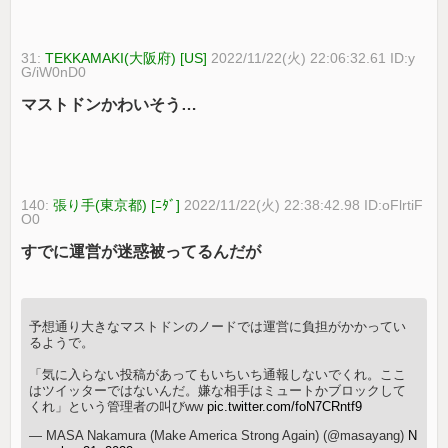
31:
TEKKAMAKI(大阪府) [US]
2022/11/22(火) 22:06:32.61 ID:y
G/iW0nD0
マストドンかわいそう…
140:
張り手(東京都) [ﾆﾀﾞ]
2022/11/22(火) 22:38:42.98 ID:oFlrtiF
O0
すでに運営が迷惑被ってるんだが
予想通り大きなマストドンのノードでは運営に負担がかかってい
るようで。
「気に入らない投稿があってもいちいち通報しないでくれ。ここ
はツイッターではないんだ。嫌な相手はミュートかブロックして
くれ」という管理者の叫びww
pic.twitter.com/foN7CRntf9
— MASA Nakamura (Make America Strong Again) (@masayang)
N