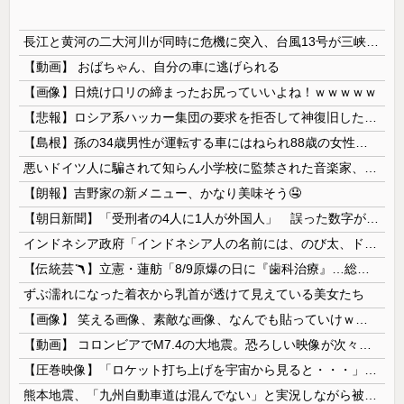
長江と黄河の二大河川が同時に危機に突入、台風13号が三峡ダムに襲い掛かった結果……
【動画】 おばちゃん、自分の車に逃げられる
【画像】日焼け口リの締まったお尻っていいよね！ｗｗｗｗｗ
【悲報】ロシア系ハッカー集団の要求を拒否して神復旧した大手冷凍ニチレイ、宣言通り全ての盗んだデータが公開される
【島根】孫の34歳男性が運転する車にはねられ88歳の女性が死亡…民家の敷地内での事故 奥出雲町
悪いドイツ人に騙されて知らん小学校に監禁された音楽家、「あと2時間で合奏です」と通告されてしまい……
【朗報】吉野家の新メニュー、かなり美味そう🤤
【朝日新聞】「受刑者の4人に1人が外国人」 誤った数字が拡散し外国人排斥に 実際は約14人に1人
インドネシア政府「インドネシア人の名前には、のび太、ドラえもん、スネ夫、ナルト、しんちゃんなどあります」
【伝統芸🪃】立憲・蓮舫「8/9原爆の日に『歯科治療』…総理、なぜこの日に？」→それでは同日の蓮舫さんのインスタ投稿をご覧ください...
ずぶ濡れになった着衣から乳首が透けて見えている美女たち
【画像】 笑える画像、素敵な画像、なんでも貼っていけｗｗｗｗｗ
【動画】 コロンビアでM7.4の大地震。恐ろしい映像が次々と届く。
【圧巻映像】「ロケット打ち上げを宇宙から見ると・・・」の動画が衝撃的
熊本地震、「九州自動車道は混んでない」と実況しながら被災地へ向かう有名アナなどに批判殺到 全国紙記者「最新の状況をいち早く伝えることは報道機関としての責務」「情報を取り上げることには大きな意義がある」