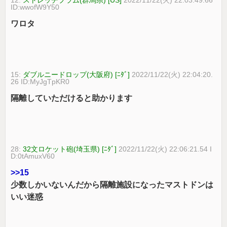
ID:wwofW9Y50
ワロタ
15:
ダブルニードロップ(大阪府) [ﾆﾀﾞ]
2022/11/22(火) 22:04:20.
26 ID:MyJgTpKR0
隔離していただけると助かります
28:
32文ロケット砲(埼玉県) [ﾆﾀﾞ]
2022/11/22(火) 22:06:21.54 I
D:0tAmuxV60
>>15
少数しかいないんだから隔離施設になったマストドンは
いい迷惑