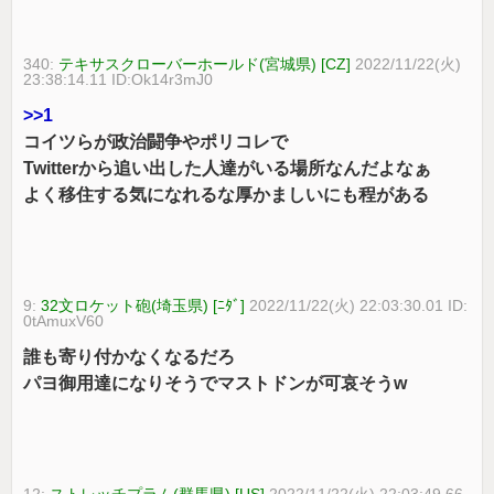
340:
テキサスクローバーホールド(宮城県) [CZ]
2022/11/22(火)
23:38:14.11 ID:Ok14r3mJ0
>>1
コイツらが政治闘争やポリコレで
Twitterから追い出した人達がいる場所なんだよなぁ
よく移住する気になれるな厚かましいにも程がある
9:
32文ロケット砲(埼玉県) [ﾆﾀﾞ]
2022/11/22(火) 22:03:30.01 ID:
0tAmuxV60
誰も寄り付かなくなるだろ
パヨ御用達になりそうでマストドンが可哀そうw
12:
ストレッチプラム(群馬県) [US]
2022/11/22(火) 22:03:49.66