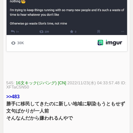
545:
16文キック(ジパング) [CN]
2022/11/23(水) 04:33:57.48 ID:
XFTaC5N50
>>483
勝手に移民してきたのに新しい地域に馴染もうともせず
文句ばかりが一人前
そんなんだから嫌われるんやで