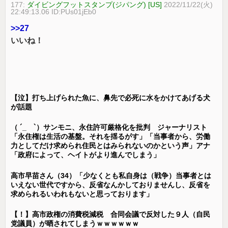
177:
ダイビングフットスタンプ(ジパング) [US]
2022/11/22(火)
22:49:13.06 ID:PUs01jEb0
>>27
いいね！
【泣】打ち上げられた魚に、鼻先で必死に水をかけてあげる犬
が話題
（ ´_ゝ`）サンモニ、永住許可厳格化を批判 ジャーナリスト
「永住権は生活の基盤。それを揺るがす」「当事者から、労働
力としてだけ求められ住民とはみられないのかという声」アナ
「政府によって、ヘイトがより進んでしまう」
高市早苗さん（34）「少なくとも私自身は（戦争）当事者とは
いえない世代ですから、反省なんかしておりませんし、反省を
求められるいわれもないと思っております」
【！】高市政権の消費税減税 合同会議で反対した９人（自民
党議員）が晒されてしまうｗｗｗｗｗｗ