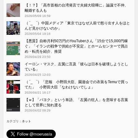
【！？】「高市首相の台湾発言で夫婦大喧嘩に」論議で不仲、
離婚する人も
2026/05/09 16:59
（ ´_ゝ`）中国メディア「東京ではなぜ人前で怒り出す人をほと
んど見かけないのか」
2026/05/04 19:16
【悪質】自称月利50万円のYouTuberさん「15分で15,000円稼
ぐ」「イランの戦争で供給が不安定」とホームセンターで買占
め・転売を紹介、推奨
2026/04/29 23:50
イーロン・マスク、左翼に言及「彼らは日本を破壊しようとし
ている」
2026/04/25 12:03
（ ´_ゝ`）「悲報 小野田大臣、園遊会での衣装をTemuで買っ
てた」 小野田大臣「なわけないでしょ」
2026/04/21 16:17
【ｗ】「パヨク」という単語、「左翼の狂人」を意味する言葉
として世界に知れ渡る
2026/04/02 09:29
カテゴリ：
ネット