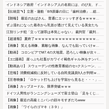
インドネシア政府「インドネシア人の名前には、のび太、ドラえもん、スネ夫、ナルト、しんちゃんなどあります」
【伝統芸🪃】立憲・蓮舫「8/9原爆の日に『歯科治療』…総理、なぜこの日に？」→それでは同日の蓮舫さんのインスタ投稿をご覧ください...
【朗報】 最近のおばさん、普通にエッッッすぎるｗｗｗｗｗｗｗｗｗｗ
ずぶ濡れになった着衣から乳首が透けて見えている美女たち
江別リンチ犯「立って謝罪は本気じゃない」 裁判官「裁判で土下座してないキミは本気じゃないな」
【超速報】 夏終了ｗｗｗｗｗｗｗｗｗｗｗｗｗｗｗｗｗｗｗｗｗｗｗｗｗｗｗｗｗｗｗｗｗｗｗｗｗｗｗｗ
【画像】 笑える画像、素敵な画像、なんでも貼っていけｗｗｗｗｗ
【動画】 コロンビアでM7.4の大地震。恐ろしい映像が次々と届く。
【エ□漫画】 崖っぷち社畜がカワイイ褐色ギャルJKをナンパから助けた結果…！お礼にエ●チなマッサージからの甘々の純愛交尾…！
【動画あり】 スウェーデンの性教育番組のセ○クスシーン、AVの10倍エ□いと話題に
【悲報】消費税減税に反対している自民党議員9人が判明ｗｗｗｗｗｗ
【圧巻映像】「ロケット打ち上げを宇宙から見ると・・・」の動画が衝撃的
【画像】カップヌードル、限界突破ｗｗｗ
ドイツ人男性がランニングシューズで富士登山 「足をくじいて動けない」
【画像】最近の高級ミニバンの顔キモすぎだろwww
【画像】「ワイらのゴマキ（３９）」