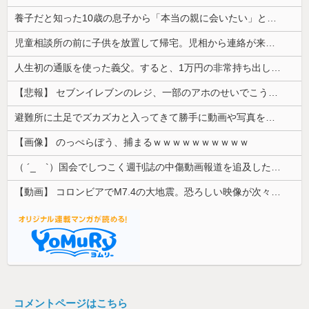
養子だと知った10歳の息子から「本当の親に会いたい」と相談された。正直に答えたら夫婦関係が急変して…
児童相談所の前に子供を放置して帰宅。児相から連絡が来ても、もう養育する意思が無いから放置していいかな？
人生初の通販を使った義父。すると、1万円の非常持ち出し袋が12個も届いてしまい...
【悲報】 セブンイレブンのレジ、一部のアホのせいでこうなってしまう
避難所に土足でズカズカと入ってきて勝手に動画や写真を撮影したメディア取材陣、挙句の果てに要求してきたのは……
【画像】 のっぺらぼう、捕まるｗｗｗｗｗｗｗｗｗｗ
（ ´_ゝ`）国会でしつこく週刊誌の中傷動画報道を追及した立憲議員、自身への誹謗中傷・苦情電話被害を訴え「総理に疑問を質す、当然のことをした...
【動画】 コロンビアでM7.4の大地震。恐ろしい映像が次々と届く。
コメントページはこちら