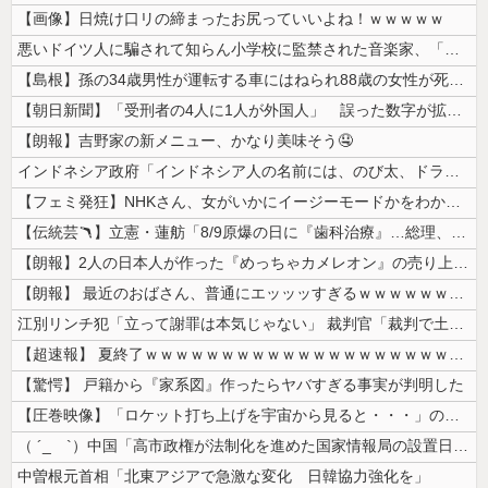
【画像】日焼け口リの締まったお尻っていいよね！ｗｗｗｗｗ
悪いドイツ人に騙されて知らん小学校に監禁された音楽家、「あと2時間で合...
【島根】孫の34歳男性が運転する車にはねられ88歳の女性が死亡…民家の...
【朝日新聞】「受刑者の4人に1人が外国人」 誤った数字が拡散し外国人排...
【朗報】吉野家の新メニュー、かなり美味そう🤤
インドネシア政府「インドネシア人の名前には、のび太、ドラえもん、スネ夫...
【フェミ発狂】NHKさん、女がいかにイージーモードかをわかりやすく放映...
【伝統芸🪃】立憲・蓮舫「8/9原爆の日に『歯科治療』…総理、なぜこの...
【朗報】2人の日本人が作った『めっちゃカメレオン』の売り上げ、１４７億...
【朗報】 最近のおばさん、普通にエッッッすぎるｗｗｗｗｗｗｗｗｗｗ
江別リンチ犯「立って謝罪は本気じゃない」 裁判官「裁判で土下座してない...
【超速報】 夏終了ｗｗｗｗｗｗｗｗｗｗｗｗｗｗｗｗｗｗｗｗｗｗｗｗｗｗ...
【驚愕】 戸籍から『家系図』作ったらヤバすぎる事実が判明した
【圧巻映像】「ロケット打ち上げを宇宙から見ると・・・」の動画が衝撃的
（ ´_ゝ`）中国「高市政権が法制化を進めた国家情報局の設置日が7月3...
中曽根元首相「北東アジアで急激な変化 日韓協力強化を」