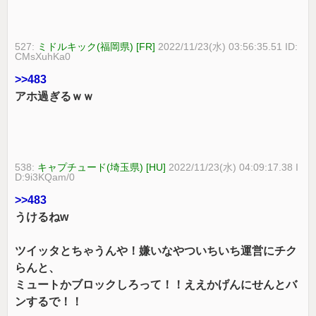
527:
ミドルキック(福岡県) [FR]
2022/11/23(水) 03:56:35.51 ID:
CMsXuhKa0
>>483
アホ過ぎるｗｗ
538:
キャプチュード(埼玉県) [HU]
2022/11/23(水) 04:09:17.38 I
D:9i3KQam/0
>>483
うけるねw
ツイッタとちゃうんや！嫌いなやついちいち運営にチク
らんと、
ミュートかブロックしろって！！ええかげんにせんとバ
ンするで！！