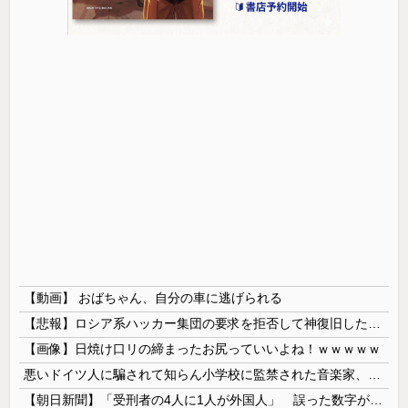
【動画】 おばちゃん、自分の車に逃げられる
【悲報】ロシア系ハッカー集団の要求を拒否して神復旧した大手冷凍ニチレイ、宣言通り全ての盗んだデータが公開される
【画像】日焼け口リの締まったお尻っていいよね！ｗｗｗｗｗ
悪いドイツ人に騙されて知らん小学校に監禁された音楽家、「あと2時間で合奏です」と通告されてしまい……
【朝日新聞】「受刑者の4人に1人が外国人」 誤った数字が拡散し外国人排斥に 実際は約14人に1人