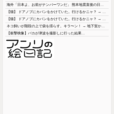
海外「日本よ、お前がナンバーワンだ」 熊本地震直後の日本の対応のスピードに世界が衝撃
【猫】 ドアノブにカバンをかけていた。行けるかニャ？ → 猫はこうなります…
【猫】 ドアノブにカバンをかけていた。行けるかニャ？ → 猫はこうなります…
ネコ飼いが階段の上で袋を揺らす。キラ〜ン！ → 地下室からヤツが現れる…
【衝撃映像】バカが津波を撮影しに行った結果…