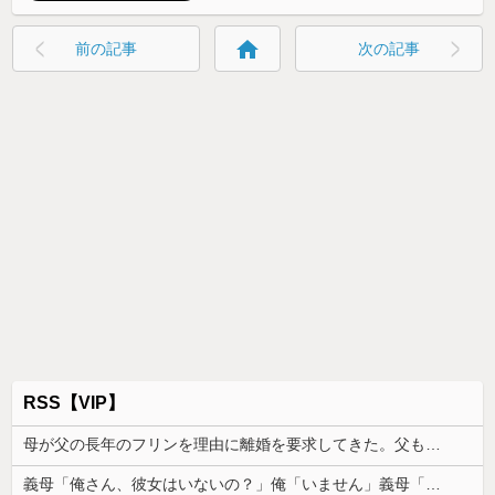
home
前の記事
次の記事
RSS【VIP】
母が父の長年のフリンを理由に離婚を要求してきた。父も私も驚いたが母の言い分を聞くと...
義母「俺さん、彼女はいないの？」俺「いません」義母「嫁子、チャンスよ！」→その瞬間、嫁が顔を真っ赤にして…