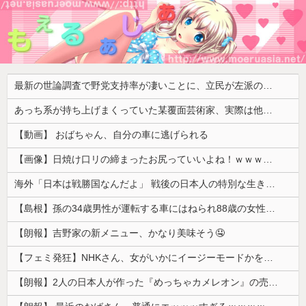
最新の世論調査で野党支持率が凄いことに、立民が左派の嫌う政策に賛同してしまった結果……
あっち系が持ち上げまくっていた某覆面芸術家、実際は他人に迷惑をかけまくりだったと証明されてしまい……
【動画】 おばちゃん、自分の車に逃げられる
【画像】日焼け口リの締まったお尻っていいよね！ｗｗｗｗｗ
海外「日本は戦勝国なんだよ」 戦後の日本人の特別な生き様に各国から称賛の声
【島根】孫の34歳男性が運転する車にはねられ88歳の女性が死亡…民家の敷地内での事故 奥出雲町
【朗報】吉野家の新メニュー、かなり美味そう🤤
【フェミ発狂】NHKさん、女がいかにイージーモードかをわかりやすく放映してしまうｗｗｗ
【朗報】2人の日本人が作った『めっちゃカメレオン』の売り上げ、１４７億円突破