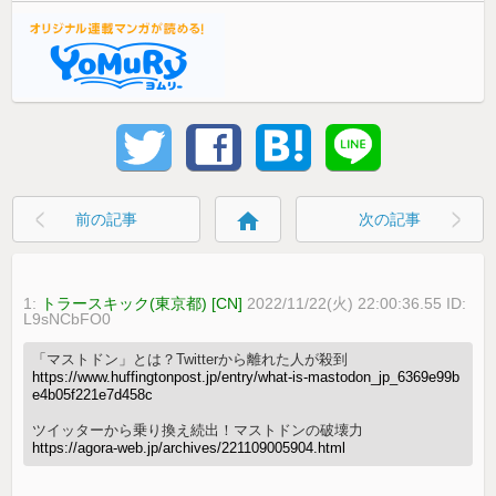
home
前の記事
次の記事
1:
トラースキック(東京都) [CN]
2022/11/22(火) 22:00:36.55 ID:
L9sNCbFO0
「マストドン」とは？Twitterから離れた人が殺到
https://www.huffingtonpost.jp/entry/what-is-mastodon_jp_6369e99b
e4b05f221e7d458c
ツイッターから乗り換え続出！マストドンの破壊力
https://agora-web.jp/archives/221109005904.html