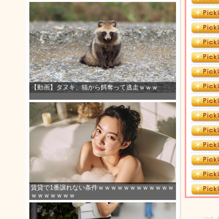
【動画】タヌキ、猫から餌奪って逃走ｗｗｗ
賃貸で1番譲れない条件ｗｗｗｗｗｗｗｗｗｗｗｗ
ｗｗｗｗｗｗｗ