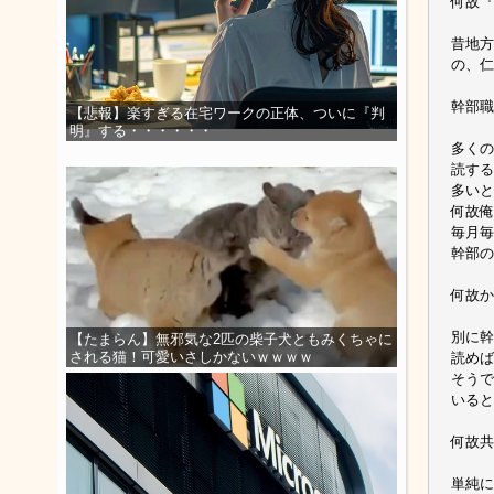
何故『
昔地方
の、仁
幹部職
【悲報】楽すぎる在宅ワークの正体、ついに『判
明』する・・・・・・
多くの
読する
多いと
何故俺
毎月毎
幹部の
何故か
別に幹
【たまらん】無邪気な2匹の柴子犬ともみくちゃに
される猫！可愛いさしかないｗｗｗｗ
読めば
そうで
いると
何故共
単純に