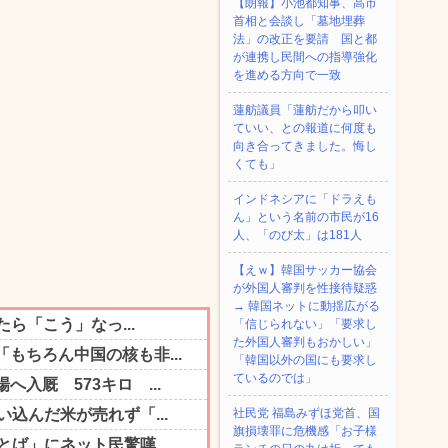
【朗報】小池都知事、高市
首相と会談し「墓地埋葬
法」の改正を要請 国と都
が連携し民間への指導強化
を進める方向で一致
蓮舫議員「蓮舫だから叩い
ていい、との報道に何度も
向き合ってきました。悔し
くても」
インドネシアに「ドラえも
ん」という名前の市民が16
人、「のび太」は181人
【えｗ】韓国サッカー協会
が外国人審判を性接待疑惑
→ 韓国ネットに動揺広がる
「信じられない」「要求し
た外国人審判もおかしい」
「韓国以外の国にも要求し
ているのでは」
社民党 福島みずほ党首、国
旗損壊罪に危機感「お子様