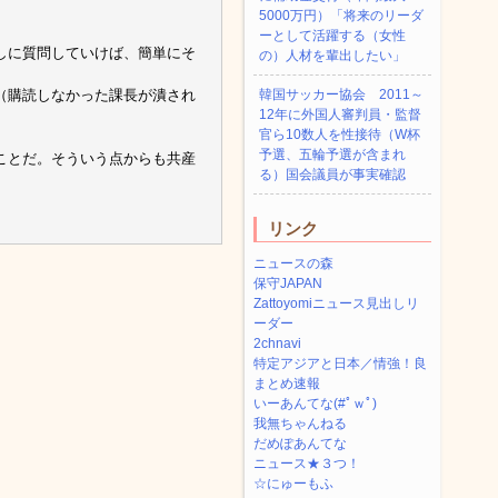
5000万円）「将来のリーダ
ーとして活躍する（女性
しに質問していけば、簡単にそ
の）人材を輩出したい」
（購読しなかった課長が潰され
韓国サッカー協会 2011～
12年に外国人審判員・監督
官ら10数人を性接待（W杯
予選、五輪予選が含まれ
ことだ。そういう点からも共産
る）国会議員が事実確認
リンク
ニュースの森
保守JAPAN
Zattoyomiニュース見出しリ
ーダー
2chnavi
特定アジアと日本／情強！良
まとめ速報
いーあんてな(#ﾟｗﾟ)
我無ちゃんねる
だめぽあんてな
ニュース★３つ！
☆にゅーもふ