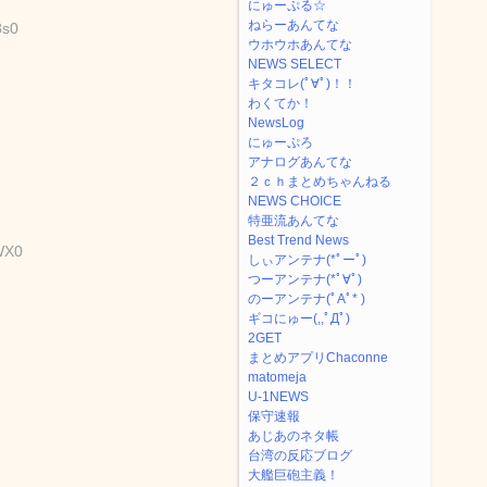
にゅーぷる☆
ねらーあんてな
8s0
ウホウホあんてな
NEWS SELECT
キタコレ(ﾟ∀ﾟ)！！
わくてか！
NewsLog
にゅーぷろ
アナログあんてな
２ｃｈまとめちゃんねる
NEWS CHOICE
特亜流あんてな
Best Trend News
WX0
しぃアンテナ(*ﾟーﾟ)
つーアンテナ(*ﾟ∀ﾟ)
のーアンテナ(ﾟAﾟ* )
ギコにゅー(,,ﾟДﾟ)
2GET
まとめアプリChaconne
matomeja
U-1NEWS
保守速報
あじあのネタ帳
台湾の反応ブログ
大艦巨砲主義！