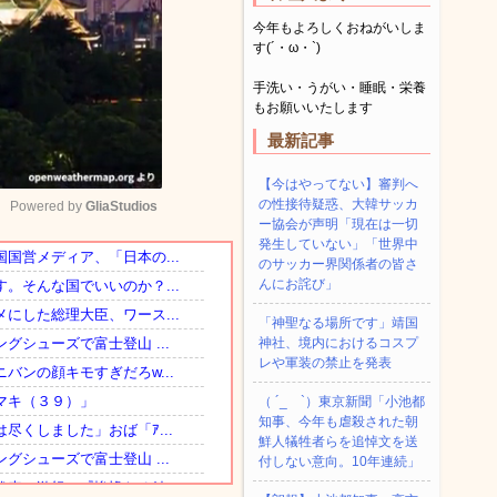
今年もよろしくおねがいしま
す(´・ω・`)
手洗い・うがい・睡眠・栄養
もお願いいたします
最新記事
【今はやってない】審判へ
の性接待疑惑、大韓サッカ
Powered by 
GliaStudios
ー協会が声明「現在は一切
発生していない」「世界中
のサッカー界関係者の皆さ
Mute
んにお詫び」
「神聖なる場所です」靖国
神社、境内におけるコスプ
レや軍装の禁止を発表
（ ´_ゝ`）東京新聞「小池都
知事、今年も虐殺された朝
鮮人犠牲者らを追悼文を送
付しない意向。10年連続」