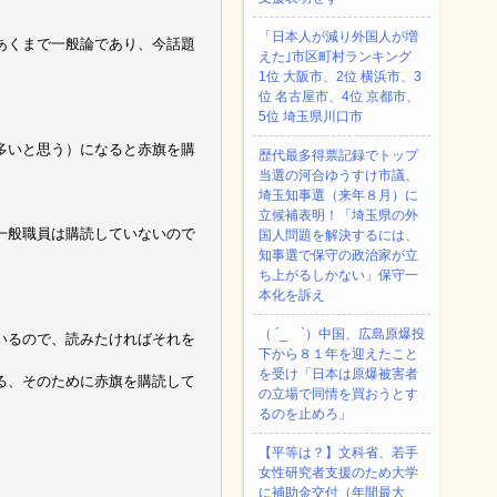
「日本人が減り外国人が増
あくまで一般論であり、今話題
えた｣市区町村ランキング
1位 大阪市、2位 横浜市、3
位 名古屋市、4位 京都市、
5位 埼玉県川口市
多いと思う）になると赤旗を購
歴代最多得票記録でトップ
当選の河合ゆうすけ市議、
埼玉知事選（来年８月）に
立候補表明！「埼玉県の外
一般職員は購読していないので
国人問題を解決するには、
知事選で保守の政治家が立
ち上がるしかない」保守一
本化を訴え
（ ´_ゝ`）中国、広島原爆投
いるので、読みたければそれを
下から８１年を迎えたこと
を受け「日本は原爆被害者
る、そのために赤旗を購読して
の立場で同情を買おうとす
るのを止めろ」
【平等は？】文科省、若手
女性研究者支援のため大学
に補助金交付（年間最大