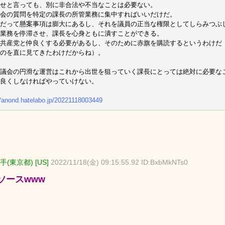
せと言っても、別に非合法や不当なことは必要ない。
会の質問を特定の課長の所管業務に集中すればいいだけだ。
だって懸案事項は膨大にあるし、それを議員の正当な権限としてしらみつぶ
業務を停滞させ、課長を心身ともに潰すことができる。
共産党と仲良くする必要があるし、そのために赤旗を購読するというわけだ
のを直に見てきたわけだからね）。
議会の円滑な運営はこれから出世を狙っていく課長にとっては絶対に必要な
良くしなければやっていけない。
//anond.hatelabo.jp/20221118003449
手(東京都) [US]
2022/11/18(金) 09:15:55.92 ID:BxbMkNTs0
ソースwww