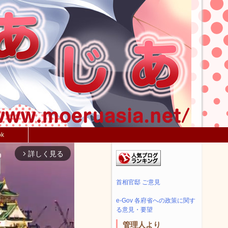
ok
詳しく見る
arrow_forward_ios
首相官邸 ご意見
e-Gov 各府省への政策に関す
る意見・要望
管理人より