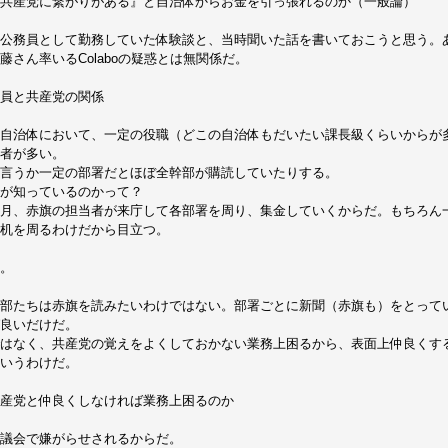
共産党に繋がりがある』と自治体からお金を引っ張れるのか（一般論）
公務員として勤務していた体験談と、当時聞いた話を書いておこうと思う。
藤さん率いるColaboの疑惑とは無関係だ。
員と共産党の関係
自治体において、一定の役職（どこの自治体もだいたい課長級くらいからが
者が多い。
言うか一定の部署だとほぼ全幹部が購読していたりする。
が知っているのかって？
月、赤旗の担当者が来庁して各部署を周り、集金していくからだ。もちろん
机を周るわけだから目立つ。
。
部たちは赤旗を読みたいわけではない。部署ごとに新聞（赤旗も）をとって
良いだけだ。
はなく、共産党の覚えをよくしておかない業務上困るから、表面上仲良くす
いうわけだ。
産党と仲良くしなければ業務上困るのか
議会で嫌がらせされるからだ。