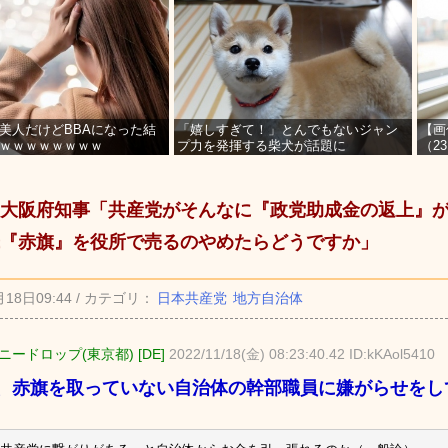
美人だけどBBAになった結
「嬉しすぎて！」とんでもないジャン
【画
ｗｗｗｗｗｗｗｗ
プ力を発揮する柴犬が話題に
（2
を募
大阪府知事「共産党がそんなに『政党助成金の返上』
『赤旗』を役所で売るのやめたらどうですか」
月18日09:44 / カテゴリ：
日本共産党
地方自治体
ードロップ(東京都) [DE]
2022/11/18(金) 08:23:40.42 ID:kKAol5410
、赤旗を取っていない自治体の幹部職員に嫌がらせをし