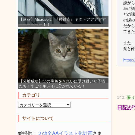
嫌がら
単に議
どの課
【速報】Microsoft、『神対応』キタァアアアアア
の課の
ーーーーーー！！
だから
てきた
また、
党と仲
https:
【分離成功】父の毛色をきれいに受け継いだ子猫
たち！すごくキレイに分かれている！
カテゴリ
140:
張り
日記が
サイトについて
絵提供：
２ch全AAイラスト化計画
さま