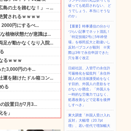
ランチの日の丸は折っても
破っても処罰されない、 ど
うでしょう。本当にそうな
のか」
【重要】時事通信の分かり
づらい記事でネット混乱！
「特定技能2号に5年枠登
場」を移民拡大と勘違いし
反対パブコメが殺到 ※実
際は3年で永住申請できた
穴を塞ぐ改正
日経社説、入管庁の永住許
可厳格化を猛批判「永住外
国人の生活保護受給をなく
す目的、外国人の意欲をそ
がないか懸念」「外国人を
一時的な労働力ではなく、
処遇改善などで定着を後押
しすべき」
東大調査「外国人受け入れ
反対」大幅増（20.7pt
増）、若い世代で増加幅大