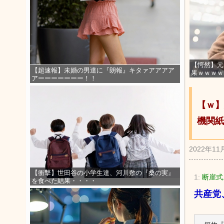
【愕然】元
【超速報】未婚の男達に『朗報』キタァアアアア
果ｗｗｗｗ
アーーーーーーー！！
【ｗ】
機関紙
2022年11
【衝撃】世田谷の小学生達、河川敷の『桑の実』
1:
断崖式ニ
を食べた結果・・・・
共産党