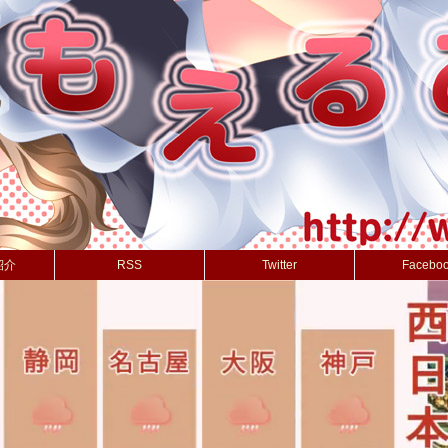
紹介
RSS
Twitter
Facebo