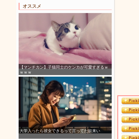
オススメ
【マンチカン】子猫同士のケンカが可愛すぎるｗ
ｗｗｗ
大学入ったら彼女できるって言ってた奴来い