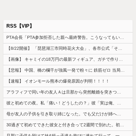
RSS【VIP】
PTA会長「PTA参加拒否した親へ最終警告。こうなってもいい？」
【8/22開催】 「琵琶湖三市同時花火大会」、各市公式「そんな花火大会は存在しない」→ 高価チケットを購入した人達がSNS阿鼻叫喚
【画像】 キャミイの18万円の最新フィギュア、ガチで作り込みがエグすぎる
【悲報】 中国、橋の欄干が強風一発で粉々に 鉄筋ゼロ 当局「接着剤でくっつけただけ」「正常で、品質問題はない」
【速報】 イオンモール熊本の爆発原因が判明！！！！
アラフィフで同い年の友人Ａは旦那から突然離婚を突きつけられたらしい
彼と初めての夜。私「痛い！どうしたの？」彼「実は俺、不能なんだ…」→初めての夜に打ち明けられた理由が衝撃的で…
母が友人の子供を引き取り姉になった。でも父だけが姉へ理不尽な要求ばかり押し付けていて…
30過ぎて初めてできた彼女と付き合って2週間で別れた。初デートで冷めるシーンが多すぎ
旦那に子供を預けて妹&姪っ子達を遊びに連れて行って、一日遊び倒した。すると、旦那と喧嘩になってしまい...