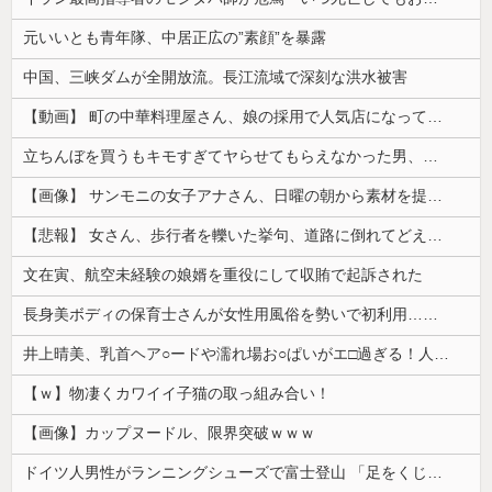
元いいとも青年隊、中居正広の”素顔”を暴露
中国、三峡ダムが全開放流。長江流域で深刻な洪水被害
【動画】 町の中華料理屋さん、娘の採用で人気店になってしまう
立ちんぼを買うもキモすぎてヤらせてもらえなかった男、代わりの足コキでまさかの大量身寸米青ｗｗｗ
【画像】 サンモニの女子アナさん、日曜の朝から素材を提供してしまう
【悲報】 女さん、歩行者を轢いた挙句、道路に倒れてどえらいことになってしまうw w w w w w w
文在寅、航空未経験の娘婿を重役にして収賄で起訴された
長身美ボディの保育士さんが女性用風俗を勢いで初利用…子供に絶対見せられないメスの顔でイキまくり。
井上晴美、乳首ヘア○ードや濡れ場お○ぱいがエ□過ぎる！人生最後のラスト写真集、最高！！
【ｗ】物凄くカワイイ子猫の取っ組み合い！
【画像】カップヌードル、限界突破ｗｗｗ
ドイツ人男性がランニングシューズで富士登山 「足をくじいて動けない」