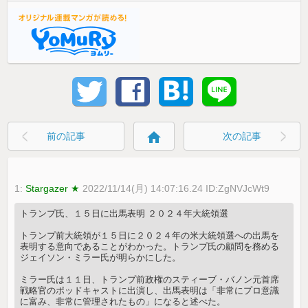
home
前の記事
次の記事
1:
Stargazer ★
2022/11/14(月) 14:07:16.24 ID:ZgNVJcWt9
トランプ氏、１５日に出馬表明 ２０２４年大統領選
トランプ前大統領が１５日に２０２４年の米大統領選への出馬を
表明する意向であることがわかった。トランプ氏の顧問を務める
ジェイソン・ミラー氏が明らかにした。
ミラー氏は１１日、トランプ前政権のスティーブ・バノン元首席
戦略官のポッドキャストに出演し、出馬表明は「非常にプロ意識
に富み、非常に管理されたもの」になると述べた。