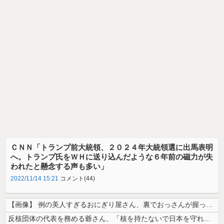
ＣＮＮ「トランプ前大統領、２０２４年大統領選に出馬表明
へ。トランプ氏をＷＨに送り込んだような６年前の磁力が失
われたと懸念する声も多い」
2022/11/14 15:21
コメント(44)
【画像】 例の美人すぎるおにぎり屋さん、裏でおっさんが握っていたｗｗｗ...
反核団体の代表を務める爺さん、「核を持たないで日本を守れますか」と中学...