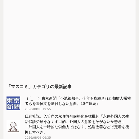
「マスコミ」カテゴリの最新記事
（ ´_ゝ`）東京新聞「小池都知事、今年も虐殺された朝鮮人犠牲
者らを追悼文を送付しない意向。10年連続」
2026/08/08 19:55
日経社説、入管庁の永住許可厳格化を猛批判「永住外国人の生
活保護受給をなくす目的、外国人の意欲をそがないか懸念」
「外国人を一時的な労働力ではなく、処遇改善などで定着を後
押しすべき」
2026/08/08 06:35