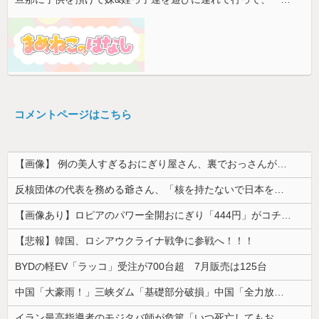
コメントページはこちら
【画像】 例の美人すぎるおにぎり屋さん、裏でおっさんが握っていたｗｗｗｗｗｗｗｗｗｗｗｗｗｗｗｗｗ
反核団体の代表を務める爺さん、「核を持たないで日本を守れますか」と中学生に詰問された結果……
【画像あり】ロピアのパワー全開おにぎり「444円」がコチラｗｗｗｗｗ
【悲報】韓国、ロシアウクライナ戦争に参戦へ！！！
BYDの軽EV「ラッコ」受注が700台超 7月販売は125台
中国「大豪雨！」三峡ダム「基礎部分破損」中国「全力放流！」台風13号「中国上陸予測」台風15号「中国接近（画像」中国「台風同時上陸！（穀物生産が...
イラン最高指導者のモジタバ師が危篤「いつ死亡してもおかしくない」…イラン大統領「意思疎通はかなり難しい」！