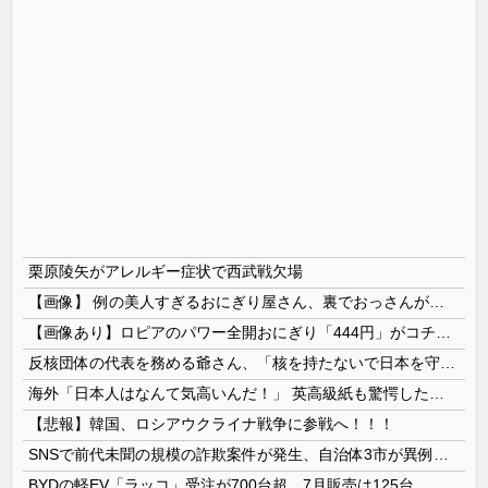
栗原陵矢がアレルギー症状で西武戦欠場
【画像】 例の美人すぎるおにぎり屋さん、裏でおっさんが握っていたｗｗｗｗｗｗｗｗｗｗｗｗｗｗｗｗｗ
【画像あり】ロピアのパワー全開おにぎり「444円」がコチラｗｗｗｗｗ
反核団体の代表を務める爺さん、「核を持たないで日本を守れますか」と中学生に詰問された結果……
海外「日本人はなんて気高いんだ！」 英高級紙も驚愕した極限の中の日本人の姿に世界が衝撃
【悲報】韓国、ロシアウクライナ戦争に参戦へ！！！
SNSで前代未聞の規模の詐欺案件が発生、自治体3市が異例の声明を発表して事実関係を全否定
BYDの軽EV「ラッコ」受注が700台超 7月販売は125台