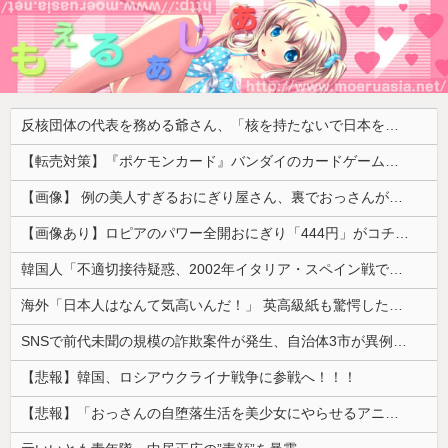
反核団体の代表を務める爺さん、「核を持たないで日本を守れますか」と中学生に詰問された結果……
【転売対策】『ポケモンカード』バンダイのカードゲームも転売対策にマイナンバー導入開始、今月から抽選販売に本人認証、公式大会にも「効果バツグン」
【画像】 例の美人すぎるおにぎり屋さん、裏でおっさんが握っていたｗｗｗｗｗｗｗｗｗｗｗｗｗｗｗｗｗ
【画像あり】ロピアのパワー全開おにぎり「444円」がコチラｗｗｗｗｗ
韓国人「不適切接待疑惑、2002年イタリア・スペイン戦で『韓国に奪われた』と欧州の大手メディアが一斉に報道！」
海外「日本人はなんて気高いんだ！」 英高級紙も驚愕した極限の中の日本人の姿に世界が衝撃
SNSで前代未聞の規模の詐欺案件が発生、自治体3市が異例の声明を発表して事実関係を全否定
【悲報】韓国、ロシアウクライナ戦争に参戦へ！！！
【悲報】「おっさんの自堕落生活を美少女にやらせるアニメ」、増えすぎてフェミにバレるｗｗｗｗ