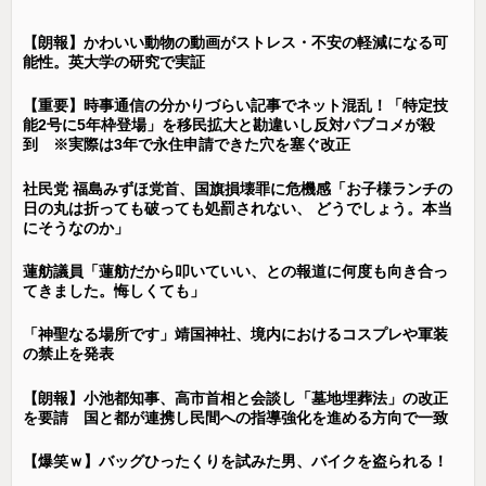
【朗報】かわいい動物の動画がストレス・不安の軽減になる可
能性。英大学の研究で実証
【重要】時事通信の分かりづらい記事でネット混乱！「特定技
能2号に5年枠登場」を移民拡大と勘違いし反対パブコメが殺
到 ※実際は3年で永住申請できた穴を塞ぐ改正
社民党 福島みずほ党首、国旗損壊罪に危機感「お子様ランチの
日の丸は折っても破っても処罰されない、 どうでしょう。本当
にそうなのか」
蓮舫議員「蓮舫だから叩いていい、との報道に何度も向き合っ
てきました。悔しくても」
「神聖なる場所です」靖国神社、境内におけるコスプレや軍装
の禁止を発表
【朗報】小池都知事、高市首相と会談し「墓地埋葬法」の改正
を要請 国と都が連携し民間への指導強化を進める方向で一致
【爆笑ｗ】バッグひったくりを試みた男、バイクを盗られる！