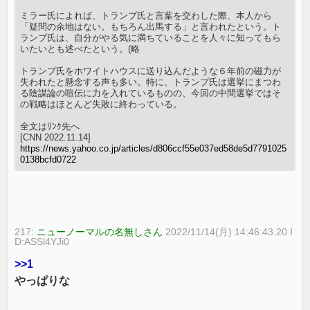
ミラー氏によれば、トランプ氏と言葉を交わした際、本人から
「疑問の余地はない。もちろん出馬する」と言われたという。ト
ランプ氏は、自分がやる気に満ちていることを人々に知ってもら
いたいとも述べたという。(略
トランプ氏をホワイトハウスに送り込んだような６年前の磁力が
失われたと懸念する声も多い。特に、トランプ氏は選挙にまつわ
る陰謀論の喧伝に力を入れているものの、今回の中間選挙ではそ
の戦略はほとんど失敗に終わっている。
全文はﾘﾝｸ先へ
[CNN 2022.11.14]
https://news.yahoo.co.jp/articles/d806ccf55e037ed58de5d7791025
0138bcfd0722
217:
ニューノーマルの名無しさん
2022/11/14(月) 14:46:43.20 I
D:ASSl4YJi0
>>1
やっぱりな