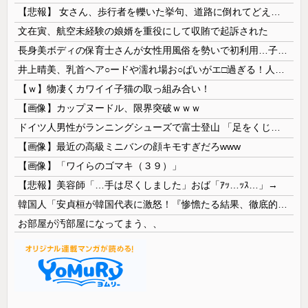
【悲報】 女さん、歩行者を轢いた挙句、道路に倒れてどえらいことになってしまうw w w w w w w
文在寅、航空未経験の娘婿を重役にして収賄で起訴された
長身美ボディの保育士さんが女性用風俗を勢いで初利用…子供に絶対見せられないメスの顔でイキまくり。
井上晴美、乳首ヘア○ードや濡れ場お○ぱいがエ□過ぎる！人生最後のラスト写真集、最高！！
【ｗ】物凄くカワイイ子猫の取っ組み合い！
【画像】カップヌードル、限界突破ｗｗｗ
ドイツ人男性がランニングシューズで富士登山 「足をくじいて動けない」
【画像】最近の高級ミニバンの顔キモすぎだろwww
【画像】「ワイらのゴマキ（３９）」
【悲報】美容師「…手は尽くしました」おば「ｱｯ…ｯｽ…」→
韓国人「安貞桓が韓国代表に激怒！『惨憺たる結果、徹底的な刷新が必要だ』と監督や協会を痛烈批判」
お部屋が汚部屋になってまう、、