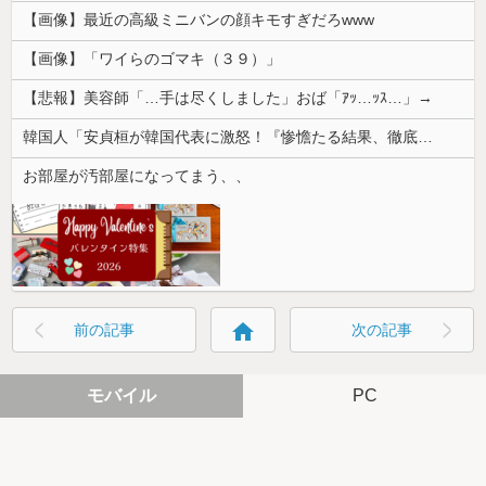
【画像】最近の高級ミニバンの顔キモすぎだろwww
【画像】「ワイらのゴマキ（３９）」
【悲報】美容師「…手は尽くしました」おば「ｱｯ…ｯｽ…」→
韓国人「安貞桓が韓国代表に激怒！『惨憺たる結果、徹底的な刷新が必要だ』と監督や協会を痛烈批判」
お部屋が汚部屋になってまう、、
home
前の記事
次の記事
モバイル
PC