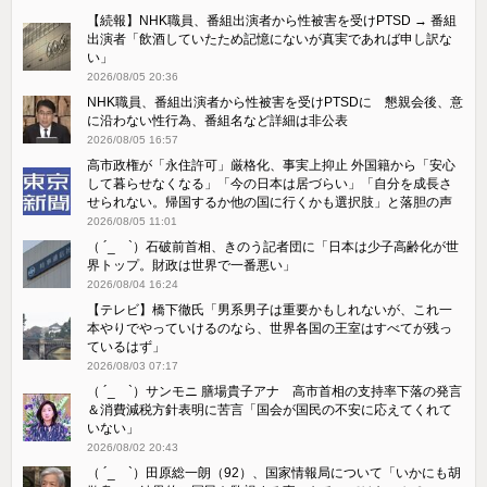
【続報】NHK職員、番組出演者から性被害を受けPTSD → 番組
出演者「飲酒していたため記憶にないが真実であれば申し訳な
い」
2026/08/05 20:36
NHK職員、番組出演者から性被害を受けPTSDに 懇親会後、意
に沿わない性行為、番組名など詳細は非公表
2026/08/05 16:57
高市政権が「永住許可」厳格化、事実上抑止 外国籍から「安心
して暮らせなくなる」「今の日本は居づらい」「自分を成長さ
せられない。帰国するか他の国に行くかも選択肢」と落胆の声
2026/08/05 11:01
（ ´_ゝ`）石破前首相、きのう記者団に「日本は少子高齢化が世
界トップ。財政は世界で一番悪い」
2026/08/04 16:24
【テレビ】橋下徹氏「男系男子は重要かもしれないが、これ一
本やりでやっていけるのなら、世界各国の王室はすべてが残っ
ているはず」
2026/08/03 07:17
（ ´_ゝ`）サンモニ 膳場貴子アナ 高市首相の支持率下落の発言
＆消費減税方針表明に苦言「国会が国民の不安に応えてくれて
いない」
2026/08/02 20:43
（ ´_ゝ`）田原総一朗（92）、国家情報局について「いかにも胡