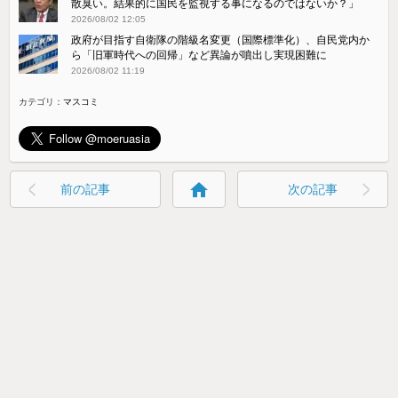
散臭い。結果的に国民を監視する事になるのではないか？」
2026/08/02 12:05
政府が目指す自衛隊の階級名変更（国際標準化）、自民党内か
ら「旧軍時代への回帰」など異論が噴出し実現困難に
2026/08/02 11:19
カテゴリ：
マスコミ
home
前の記事
次の記事