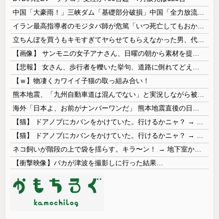
中国「大豪雨！」三峡ダム「基礎部分破損」中国「全力放流！」台風13号「中国上陸予測」台風15号「中国接近（画像」中国「台風同時上陸！（穀物生産が...
イラン最高指導者のモジタバ師が危篤「いつ死亡してもおかしくない」…イラン大統領「意思疎通はかなり難しい」！
立ちんぼを買うもキモすぎてヤらせてもらえなかった男、代わりの足コキでまさかの大量身寸米青ｗｗｗ
【画像】 サンモニの女子アナさん、日曜の朝から素材を提供してしまう
【悲報】 女さん、歩行者を轢いた挙句、道路に倒れてどえらいことになってしまうw w w w w w w
【ｗ】物凄くカワイイ子猫の取っ組み合い！
熊本地震、「九州自動車道は混んでない」と実況しながら被災地へ向かう有名アナなどに批判殺到 全国紙記者「最新の状況をいち早く伝えることは報道機関としての責務」「情報を取り上げることには大きな意義がある」
海外「日本よ、お前がナンバーワンだ」 熊本地震直後の日本の対応のスピードに世界が衝撃
【猫】 ドアノブにカバンをかけていた。行けるかニャ？ → 猫はこうなります…
【猫】 ドアノブにカバンをかけていた。行けるかニャ？ → 猫はこうなります…
ネコ飼いが階段の上で袋を揺らす。キラ〜ン！ → 地下室からヤツが現れる…
【衝撃映像】バカが津波を撮影しに行った結果…