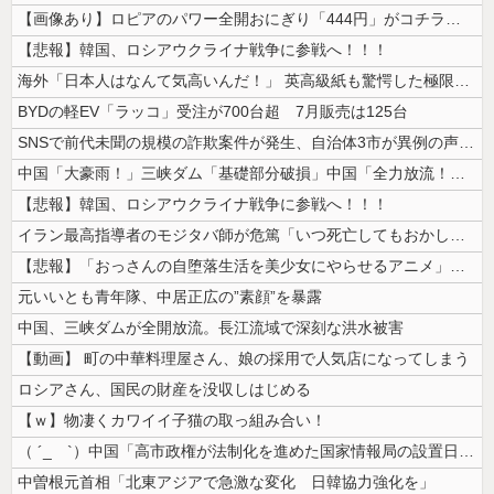
【画像あり】ロピアのパワー全開おにぎり「444円」がコチラｗｗｗｗｗ
【悲報】韓国、ロシアウクライナ戦争に参戦へ！！！
海外「日本人はなんて気高いんだ！」 英高級紙も驚愕した極限の中の日本人...
BYDの軽EV「ラッコ」受注が700台超 7月販売は125台
SNSで前代未聞の規模の詐欺案件が発生、自治体3市が異例の声明を発表し...
中国「大豪雨！」三峡ダム「基礎部分破損」中国「全力放流！」台風13号「...
【悲報】韓国、ロシアウクライナ戦争に参戦へ！！！
イラン最高指導者のモジタバ師が危篤「いつ死亡してもおかしくない」…イラ...
【悲報】「おっさんの自堕落生活を美少女にやらせるアニメ」、増えすぎてフ...
元いいとも青年隊、中居正広の”素顔”を暴露
中国、三峡ダムが全開放流。長江流域で深刻な洪水被害
【動画】 町の中華料理屋さん、娘の採用で人気店になってしまう
ロシアさん、国民の財産を没収しはじめる
【ｗ】物凄くカワイイ子猫の取っ組み合い！
（ ´_ゝ`）中国「高市政権が法制化を進めた国家情報局の設置日が7月3...
中曽根元首相「北東アジアで急激な変化 日韓協力強化を」