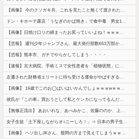
【画像】 今のクソガキ共、これを見たこと無くて渡されたらパニクるらしいｗｗｗｗｗｗｗｗｗｗｗｗｗ
ドン・キホーテ露店「うなぎのかば焼き」で食中毒 男女14人が発熱や腹痛など訴え…サルモネラ属の菌検出
【画像】日焼け口リの締まったお尻っていいよね！ｗｗｗｗｗ
【悲報】 週刊少年ジャンプさん、最大発行部数653万部から急降下でついに「100万部」を割ってしまうｗｗｗｗｗ
【悲報】熊本市、ガチでやらかしてしまう・・・・
【速報】京大病院、手術ミスで女性患者を「植物状態」にしてしまう・・・
左遷された財務省エリートに待ち受ける運命がやばすぎる！と話題に、経歴自体はとんでもないものだが……
【画像】 16歳でこのお◯ぱいはいかんでしょｗｗｗwｗｗｗｗｗｗｗｗ❤
彼氏が『この車』買おうとして私とケンカになってるんだけどｗｗｗｗｗｗ
【無修正流出】 あおいれな、あべみかこ、佐藤ののか、上川星空、美園和花！人気女優5人のマ●コが高画質で丸見えに！
女子生徒「土下座しながらオ○ニーしろ！」⇒ 日本の男子生徒への性的いじめ動画がエ□すぎる
【画像】 ヘソ出しJKさん、股間の方まで見えてしまうｗｗｗｗｗｗｗｗｗ