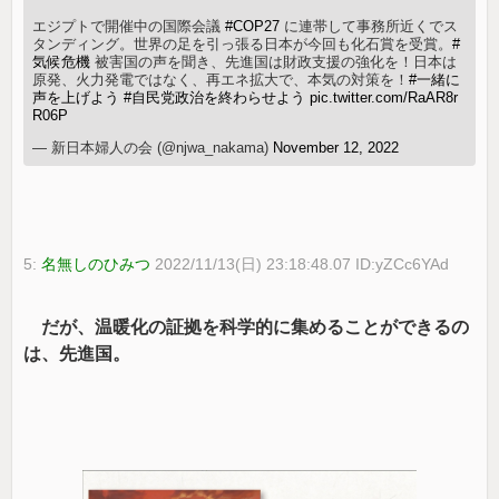
エジプトで開催中の国際会議
#COP27
に連帯して事務所近くでス
タンディング。世界の足を引っ張る日本が今回も化石賞を受賞。
#
気候危機
被害国の声を聞き、先進国は財政支援の強化を！日本は
原発、火力発電ではなく、再エネ拡大で、本気の対策を！
#一緒に
声を上げよう
#自民党政治を終わらせよう
pic.twitter.com/RaAR8r
R06P
— 新日本婦人の会 (@njwa_nakama)
November 12, 2022
5:
名無しのひみつ
2022/11/13(日) 23:18:48.07 ID:yZCc6YAd
だが、温暖化の証拠を科学的に集めることができるの
は、先進国。