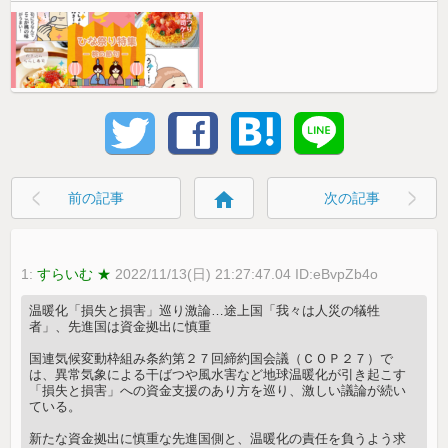
home
前の記事
次の記事
1:
すらいむ ★
2022/11/13(日) 21:27:47.04 ID:eBvpZb4o
温暖化「損失と損害」巡り激論…途上国「我々は人災の犠牲
者」、先進国は資金拠出に慎重
国連気候変動枠組み条約第２７回締約国会議（ＣＯＰ２７）で
は、異常気象による干ばつや風水害など地球温暖化が引き起こす
「損失と損害」への資金支援のあり方を巡り、激しい議論が続い
ている。
新たな資金拠出に慎重な先進国側と、温暖化の責任を負うよう求