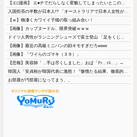
【エ□漫画】 エ●チでだらしなく変貌してしまったいとこのお姉ちゃんにチン○ン搾り取られちゃうショタ君…！
入国拒否の半数が日本人!? 「オーストラリアで日本人女性が売春」
【ｗ】物凄くカワイイ子猫の取っ組み合い！
【画像】カップヌードル、限界突破ｗｗｗ
ドイツ人男性がランニングシューズで富士登山 「足をくじいて動けない」
【画像】最近の高級ミニバンの顔キモすぎだろwww
【画像】「ワイらのゴマキ（３９）」
【悲報】美容師「…手は尽くしました」おば「ｱｯ…ｯｽ…」→
韓国人「安貞桓が韓国代表に激怒！『惨憺たる結果、徹底的な刷新が必要だ』と監督や協会を痛烈批判」
お部屋が汚部屋になってまう、、