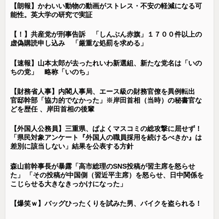
【朗報】かわいい動物の動画がストレス・不安の軽減になる可
能性。英大学の研究で実証
【！】共産党が刑事告訴 「しんぶん赤旗」１７００件以上の
虚偽購読申し込み 「厳重な処罰を求める」
【速報】山本太郎が去ったれいわ新選組、新たな党名は「いの
ちの党」 略称「いのち」
【財務省人事】内閣人事局、エース級の財務官僚を異例転出
官邸幹部「協力的でなかった」※岸田首相（当時）の秘書官な
どを歴任 、岸田首相の後輩
【外国人公務員】三重県、ぱよくマスコミの総攻撃に屈せず！
「県民対象アンケート『外国人の職員採用を続けるべきか』は
差別に該当しない」結果を公表する方針
森山前幹事長が暴露「高市総理のSNS投稿が習主席を怒らせ
た」 「その投稿が中国側（習近平主席）を怒らせ、日中関係を
こじらせる大きなきっかけになった」
【爆笑ｗ】バッグひったくりを試みた男、バイクを盗られる！