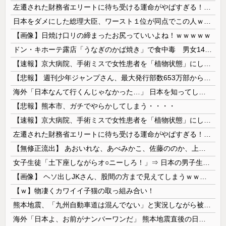
左遷された財務省エリートに待ち受ける運命がやばすぎる！と話題に、経歴自体はとんでもないものだが……
日本をダメにした総理大臣、ワースト１位が同点でこの人ｗｗｗｗｗｗ
【画像】日焼け口リの締まったお尻っていいよね！ｗｗｗｗｗ
ドン・キホーテ露店「うなぎのかば焼き」で食中毒 男女14人が発熱や腹痛など訴え…サルモネラ属の菌検出
【速報】京大病院、手術ミスで女性患者を「植物状態」にしてしまう・・・
【悲報】 週刊少年ジャンプさん、最大発行部数653万部から急降下でついに「100万部」を割ってしまうｗｗｗｗｗ
海外「日本なんて行くんじゃなかった…」 日本を知ってしまったディズニー信者、帰国後『本家』に失望する事態に
【悲報】熊本市、ガチでやらかしてしまう・・・・
【速報】京大病院、手術ミスで女性患者を「植物状態」にしてしまう・・・
左遷された財務省エリートに待ち受ける運命がやばすぎる！と話題に、経歴自体はとんでもないものだが……
【無修正流出】 あおいれな、あべみかこ、佐藤ののか、上川星空、美園和花！人気女優5人のマ●コが高画質で丸見えに！
女子生徒「土下座しながらオ○ニーしろ！」⇒ 日本の男子生徒への性的いじめ動画がエ□すぎる
【画像】 ヘソ出しJKさん、股間の方まで見えてしまうｗｗｗｗｗｗｗｗｗ
【ｗ】物凄くカワイイ子猫の取っ組み合い！
熊本地震、「九州自動車道は混んでない」と実況しながら被災地へ向かう有名アナなどに批判殺到 全国紙記者「最新の状況をいち早く伝えることは報道機関としての責務」「情報を取り上げることには大きな意義がある」
海外「日本よ、お前がナンバーワンだ」 熊本地震直後の日本の対応のスピードに世界が衝撃