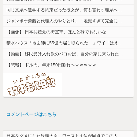
同じ文系へ進学する約束だった彼女が、何も言わず理系へ変更していた。一言問いただしただけで関係が一変して…
ジャンポケ斎藤と代理人のやりとり、「地獄すぎて完全にコントになってる……」と衝撃を受ける人が続出中
【画像】 日本共産党の街宣車、ほんと碌でもないな
積水ハウス「地面師に55億円騙し取られた…」ワイ「はえーかわいそう…会社滅茶苦茶やろなぁ」
【動画】 移民受け入れ派のパヨおば、自分の家に来られたら全力で拒否るｗｗｗｗｗｗｗｗｗｗｗｗ
【悲報】 ドル円、年末150円割れへｗｗｗｗｗ
コメントページはこちら
日本をダメにした総理大臣、ワースト１位が同点でこの人ｗｗｗｗｗｗ