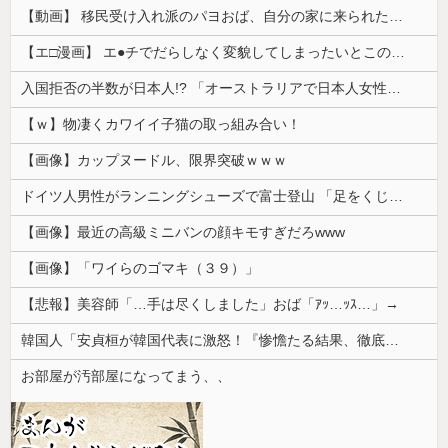
【動画】 移民受け入れ派のパヨおば、自分の家に来られたら全力で拒否るｗｗｗｗｗｗｗｗｗｗｗｗ
【エ□漫画】 エ●チでだらしなく変貌してしまったいとこのお姉ちゃんにチン○ン搾り取られちゃうショタ君…！
入国拒否の半数が日本人!? 「オーストラリアで日本人女性が売春」
【ｗ】物凄くカワイイ子猫の取っ組み合い！
【画像】カップヌードル、限界突破ｗｗｗ
ドイツ人男性がランニングシューズで富士登山 「足をくじいて動けない」
【画像】最近の高級ミニバンの顔キモすぎだろwww
【画像】「ワイらのゴマキ（３９）」
【悲報】美容師「…手は尽くしました」おば「ｱｯ…ｯｽ…」→
韓国人「安貞桓が韓国代表に激怒！『惨憺たる結果、徹底的な刷新が必要だ』と監督や協会を痛烈批判」
お部屋が汚部屋になってまう、、