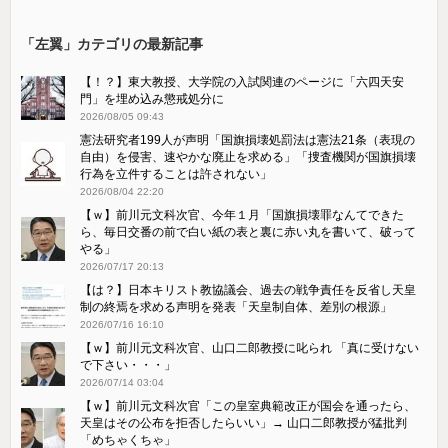
「左翼」カテゴリの最新記事
【！？】東大教授、大学院の入試関連のページに「六四天安
門」を埋め込み懲戒処分に
2026/08/05 09:43
憲法研究者199人が声明「国旗損壊処罰法は憲法21条（表現の
自由）を侵害、速やかな廃止を求める」「捜査機関が国旗損壊
行為を立件することは許されない」
2026/08/04 22:20
【ｗ】前川元文科次官、今年１月「国旗損壊罪なんてできた
ら、毎日交番の前で白い紙の表と裏に赤い丸を書いて、破って
やる」
2026/07/17 20:13
【は？】日本キリスト教協議会、過去の戦争責任を反省し天皇
制の終焉を求める声明を発表「天皇制自体、差別の根源」
2026/07/16 16:10
【ｗ】前川元文科次官、山口二郎教授に叱られ 「真に受けない
で下さい・・・」
2026/07/14 03:04
【ｗ】前川元文科次官「この皇室典範改正が国会を通ったら、
天皇はその公布を拒否したらいい」→ 山口二郎教授が猛批判
「めちゃくちゃ」