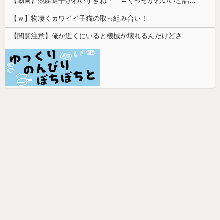
【動画】競艇選手かわいすぎね？ ←くっそかわいいと話題にｗｗｗ 【Pickup07092031】
【ｗ】物凄くカワイイ子猫の取っ組み合い！
【閲覧注意】俺が近くにいると機械が壊れるんだけどさ