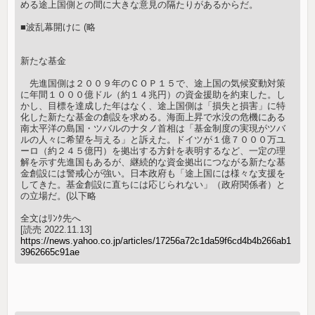
める途上国側との間に大きな意見の隔たりがあるからだ。
■波乱幕開けに (略
新たな基金
先進国側は２００９年のＣＯＰ１５で、途上国の気候変動対策
に年間１０００億ドル（約１４兆円）の資金援助を約束した。し
かし、目標を達成した年はなく、途上国側は「損失と損害」に特
化した新たな基金の創設を求める。海面上昇で水没の危機にある
南太平洋の島国・ツバルのナタノ首相は「基金制度の実現がツバ
ルの人々に希望を与える」と訴えた。ドイツが１億７０００万ユ
ーロ（約２４５億円）を拠出する方針を表明するなど、一定の理
解を示す先進国もあるが、継続的な資金拠出につながる新たな基
金創設には警戒心が強い。日本政府も「途上国には様々な支援を
してきた。基金創設に直ちには応じられない」（政府関係者）と
の立場だ。(以下略
全文はﾘﾝｸ先へ
[読売 2022.11.13]
https://news.yahoo.co.jp/articles/17256a72c1da59f6cd4b4b266ab1
3962665c91ae