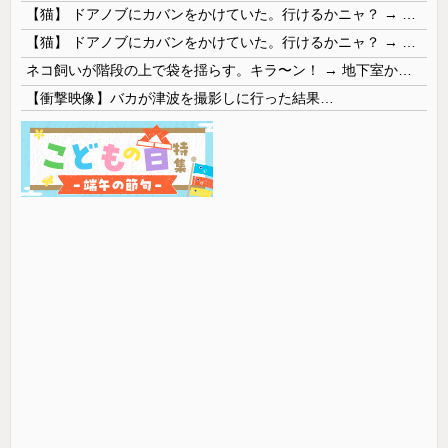
【猫】 ドアノブにカバンをかけていた。行けるかニャ？ → 猫はこうなります…
【猫】 ドアノブにカバンをかけていた。行けるかニャ？ → 猫はこうなります…
ネコ飼いが階段の上で袋を揺らす。キラ〜ン！ → 地下室からヤツが現れる…
【衝撃映像】バカが津波を撮影しに行った結果…