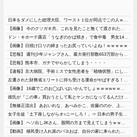
日本をダメにした総理大臣、ワースト１位が同点でこの人ｗｗｗｗｗｗ
【画像】 今のクソガキ共、これを見たこと無くて渡されたらパニクるらしいｗｗｗｗｗｗｗｗｗｗｗｗｗ
ドン・キホーテ露店「うなぎのかば焼き」で食中毒 男女14人が発熱や腹痛など訴え…サルモネラ属の菌検出
【画像】日焼け口リの締まったお尻っていいよね！ｗｗｗｗｗ
【悲報】 週刊少年ジャンプさん、最大発行部数653万部から急降下でついに「100万部」を割ってしまうｗｗｗｗｗ
【悲報】熊本市、ガチでやらかしてしまう・・・・
【速報】京大病院、手術ミスで女性患者を「植物状態」にしてしまう・・・
左遷された財務省エリートに待ち受ける運命がやばすぎる！と話題に、経歴自体はとんでもないものだが……
【画像】 16歳でこのお◯ぱいはいかんでしょｗｗｗwｗｗｗｗｗｗｗｗ❤
彼氏が『この車』買おうとして私とケンカになってるんだけどｗｗｗｗｗｗ
【無修正流出】 あおいれな、あべみかこ、佐藤ののか、上川星空、美園和花！人気女優5人のマ●コが高画質で丸見えに！
女子生徒「土下座しながらオ○ニーしろ！」⇒ 日本の男子生徒への性的いじめ動画がエ□すぎる
【画像】 ヘソ出しJKさん、股間の方まで見えてしまうｗｗｗｗｗｗｗｗｗ
【動画】 移民受け入れ派のパヨおば、自分の家に来られたら全力で拒否るｗｗｗｗｗｗｗｗｗｗｗｗ