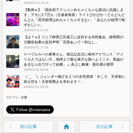
2026/07/12 22:33
【動画ｗ】「国会前アクションめちゃくちゃな政治に抗議しま
す」デモに2.7万人（主催者発表）ライトぴかぴか！どんどんど
んどん「高市総理はめちゃくちゃするな♪」「あなたが総理で恥
ずかしい♪」
2026/07/11 22:43
【は？ｗ】リニア静岡工区着工に反対する市民集会、静岡県の
川勝前知事が反対声明「百害あって一利なし」
2026/07/11 17:24
ケーブルカーの車掌さん、独立記念日に車内アナウンス「アメ
リカ人ではない方、地球上で最も偉大な国へようこそ。異論が
あるなら出て行って結構」→ 炎上し解雇・責任者が謝罪
2026/07/11 06:29
（ ´_ゝ`）ジェンダー掲げる２つの女性団体「今こそ、天皇制に
終止符を！天皇制廃止を求めます！」
2026/07/11 05:55
カテゴリ：
左翼
home
前の記事
次の記事