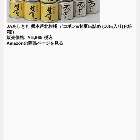
JAあしきた 熊本芦北柑橘 デコポン&甘夏缶詰め (10缶入り(化粧
箱))
販売価格: ￥5,665 税込
Amazonの商品ページを見る