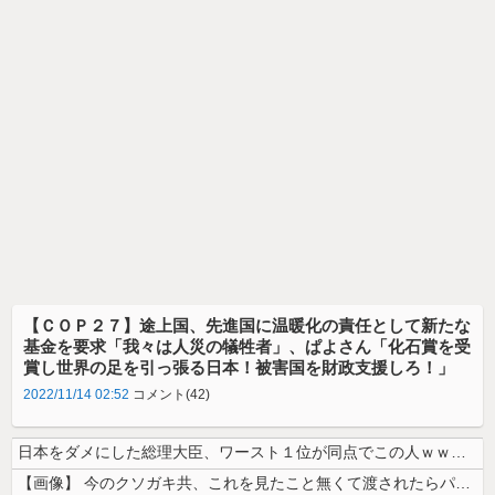
【ＣＯＰ２７】途上国、先進国に温暖化の責任として新たな
基金を要求「我々は人災の犠牲者」、ぱよさん「化石賞を受
賞し世界の足を引っ張る日本！被害国を財政支援しろ！」
2022/11/14 02:52
コメント(42)
日本をダメにした総理大臣、ワースト１位が同点でこの人ｗｗｗｗｗｗ
【画像】 今のクソガキ共、これを見たこと無くて渡されたらパニクるらしい...