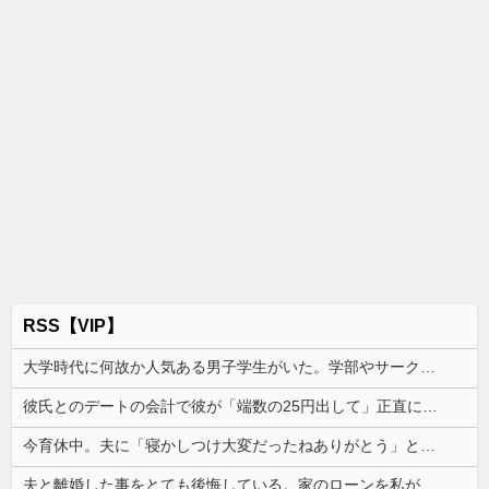
RSS【VIP】
大学時代に何故か人気ある男子学生がいた。学部やサークルの垣根を問わずにあらゆる飲み会に呼ばれていた
彼氏とのデートの会計で彼が「端数の25円出して」正直に出したらこうなったwww
今育休中。夫に「寝かしつけ大変だったねありがとう」と声を掛けてもらえたら救われると伝えたら「俺に褒められるために育児してるの？」と言われた
夫と離婚した事をとても後悔している。家のローンを私が引き継ぎ、生活が一気に苦しくなって...