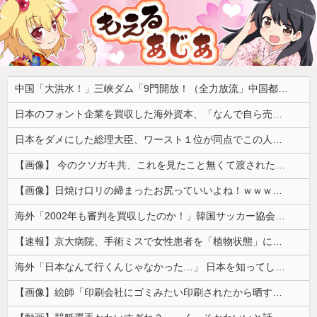
中国「大洪水！」三峡ダム「9門開放！（全力放流」中国都市「三峡沿線の道路水没」中国政府「高速道路封鎖！」中国ダム「緊急放流に合わせて開門（土砂崩れ発生」→
日本のフォント企業を買収した海外資本、「なんで自ら売上ゼロにするようなことするの」とドン引きするような方針転換を……
日本をダメにした総理大臣、ワースト１位が同点でこの人ｗｗｗｗｗｗ
【画像】 今のクソガキ共、これを見たこと無くて渡されたらパニクるらしいｗｗｗｗｗｗｗｗｗｗｗｗｗ
【画像】日焼け口リの締まったお尻っていいよね！ｗｗｗｗｗ
海外「2002年も審判を買収したのか！」韓国サッカー協会による国際試合の審判買収が発覚し大騒ぎ！【海外の反応】
【速報】京大病院、手術ミスで女性患者を「植物状態」にしてしまう・・・
海外「日本なんて行くんじゃなかった…」 日本を知ってしまったディズニー信者、帰国後『本家』に失望する事態に
【画像】絵師「印刷会社にゴミみたい印刷されたから晒すわ」→お前がクレーマーだと大炎上