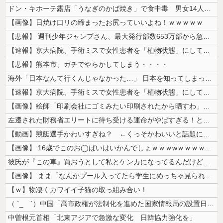
ドン・キホーテ露店「うなぎのかば焼き」で食中毒 男女14人が発熱や腹痛...
【画像】日焼け口リの締まったお尻っていいよね！ｗｗｗｗｗ
【悲報】 週刊少年ジャンプさん、最大発行部数653万部から急降下でつい...
【速報】京大病院、手術ミスで女性患者を「植物状態」にしてしまう・・・
【悲報】熊本市、ガチでやらかしてしまう・・・・
海外「日本なんて行くんじゃなかった…」 日本を知ってしまったディズニー...
【速報】京大病院、手術ミスで女性患者を「植物状態」にしてしまう・・・
【画像】絵師「印刷会社にゴミみたい印刷されたから晒すわ」→お前がクレー...
左遷された財務省エリートに待ち受ける運命がやばすぎる！と話題に、経歴自...
【動画】競艇選手かわいすぎね？ ←くっそかわいいと話題にｗｗｗ 【Pi...
【画像】 16歳でこのお◯ぱいはいかんでしょｗｗｗwｗｗｗｗｗｗｗｗ❤
彼氏が『この車』買おうとして私とケンカになってるんだけどｗｗｗｗｗｗ
【画像】 まま「なんかプール入ってたら学生にめっちゃ見られたw」
【ｗ】物凄くカワイイ子猫の取っ組み合い！
（ ´_ゝ`）中国「高市政権が法制化を進めた国家情報局の設置日が7月3...
中曽根元首相「北東アジアで急激な変化 日韓協力強化を」