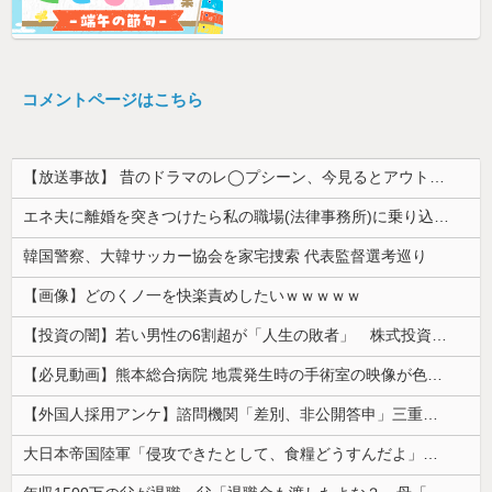
コメントページはこちら
【放送事故】 昔のドラマのレ◯プシーン、今見るとアウトすぎる・・・
エネ夫に離婚を突きつけたら私の職場(法律事務所)に乗り込んできた 堂々と「離婚の法律相談です。母の薦めでこちらに参りました」と言っているが、...
韓国警察、大韓サッカー協会を家宅捜索 代表監督選考巡り
【画像】どのくノ一を快楽責めしたいｗｗｗｗｗ
【投資の闇】若い男性の6割超が「人生の敗者」 株式投資が自信喪失の原因に
【必見動画】熊本総合病院 地震発生時の手術室の映像が色んな意味で衝撃的だと話題に
【外国人採用アンケ】諮問機関「差別、非公開答申」三重県「差別に当たらず、公表する方針を決定した」
大日本帝国陸軍「侵攻できたとして、食糧どうすんだよ」大本営「現地調達」陸軍「え？」