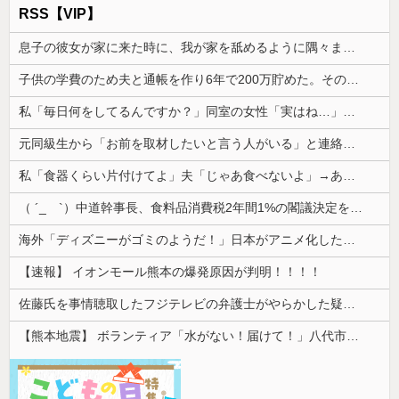
RSS【VIP】
息子の彼女が家に来た時に、我が家を舐めるように隅々まで見た。その次の瞬間、女がとんでもない一言
子供の学費のため夫と通帳を作り6年で200万貯めた。その会話を夫はコロっと忘れ、ある日積立通帳を発見した
私「毎日何をしてるんですか？」同室の女性「実はね…」→カーテン越しに聞こえていた声の正体が意外すぎて…
元同級生から「お前を取材したいと言う人がいる」と連絡があった。指定されたファミレスへ向かうと予想外の人物が待っていて…
私「食器くらい片付けてよ」夫「じゃあ食べないよ」→あまりにも子どもじみた言い分に、私が取った行動は…
（ ´_ゝ`）中道幹事長、食料品消費税2年間1%の閣議決定を批判 → 記者「中道改革連合は食料品消費税ゼロを公約に掲げていたが？」→ 階猛氏「
海外「ディズニーがゴミのようだ！」日本がアニメ化した米人気SF作品に絶賛の声が殺到中
【速報】 イオンモール熊本の爆発原因が判明！！！！
佐藤氏を事情聴取したフジテレビの弁護士がやらかした疑惑が浮上、「これが事実なら全部が怪しすぎるぞ」と前科に衝撃を受ける人が続出
【熊本地震】 ボランティア「水がない！届けて！」八代市市長「自分で取りに行って」