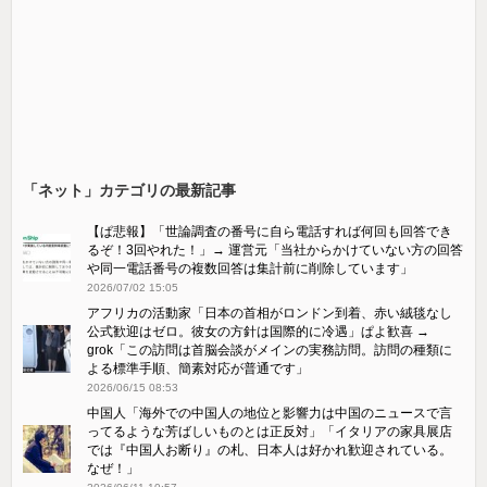
「ネット」カテゴリの最新記事
【ぱ悲報】「世論調査の番号に自ら電話すれば何回も回答でき
るぞ！3回やれた！」→ 運営元「当社からかけていない方の回答
や同一電話番号の複数回答は集計前に削除しています」
2026/07/02 15:05
アフリカの活動家「日本の首相がロンドン到着、赤い絨毯なし
公式歓迎はゼロ。彼女の方針は国際的に冷遇」ぱよ歓喜 →
grok「この訪問は首脳会談がメインの実務訪問。訪問の種類に
よる標準手順、簡素対応が普通です」
2026/06/15 08:53
中国人「海外での中国人の地位と影響力は中国のニュースで言
ってるような芳ばしいものとは正反対」「イタリアの家具展店
では『中国人お断り』の札、日本人は好かれ歓迎されている。
なぜ！」