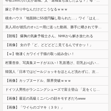
年収1500万の父が退職。父「退職金も渡したよな？」母「貯金なんてないよー」父「全部なくなったの！？」→予想外の返事に家族騒然となり…
嫁と子作り中なんだけどこうなるｗｗｗ
積水ハウス「地面師に55億円騙し取られた…」ワイ「はえーかわいそう…会社滅茶苦茶やろなぁ」
美人JDが彼氏のオ○ニー用に送った動画、勝手に晒されて学校中の”共有オカズ” にされる
【朗報】 爆胸の気象予報士さん、NHKから解き放たれる
【画像】 女の子「ど、どどどどこ見てるんですかッ！」
【ｗ】物凄くカワイイ子猫の取っ組み合い！
村重杏奈、写真集ヌードがエ□い！乳首透け、巨乳お○ぱいが最高過ぎる！
韓国人「日本ではビールジョッキをほとんど洗わずに、次の客に出すんだ！ これが証拠の映像だ!!」……あー、なるほどですねー。韓国には「アレ」がないんだ？
【画像】カップヌードル、限界突破ｗｗｗ
ドイツ人男性がランニングシューズで富士登山 「足をくじいて動けない」
【画像】最近の高級ミニバンの顔キモすぎだろwww
【画像】「ワイらのゴマキ（３９）」