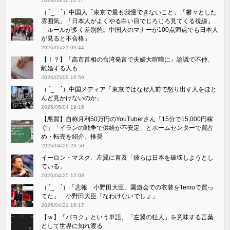
2026/06/11 10:57
（ ´_ゝ`）中国人「東京で最も我慢できないこと」「鬱々とした
雰囲気」「日本人がよくやる白い目でじろじろ見てくる視線」
「ルールが多く差別的。中国人のマナーが100点満点でも日本人
が見ると不合格」
2026/05/21 09:44
【！？】「高市首相の台湾発言で夫婦大喧嘩に」論議で不仲、
離婚する人も
2026/05/09 16:59
（ ´_ゝ`）中国メディア「東京ではなぜ人前で怒り出す人をほと
んど見かけないのか」
2026/05/04 19:16
【悪質】自称月利50万円のYouTuberさん「15分で15,000円稼
ぐ」「イランの戦争で供給が不安定」とホームセンターで買占
め・転売を紹介、推奨
2026/04/29 23:50
イーロン・マスク、左翼に言及「彼らは日本を破壊しようとし
ている」
2026/04/25 12:03
（ ´_ゝ`）「悲報 小野田大臣、園遊会での衣装をTemuで買っ
てた」 小野田大臣「なわけないでしょ」
2026/04/21 16:17
【ｗ】「パヨク」という単語、「左翼の狂人」を意味する言葉
として世界に知れ渡る