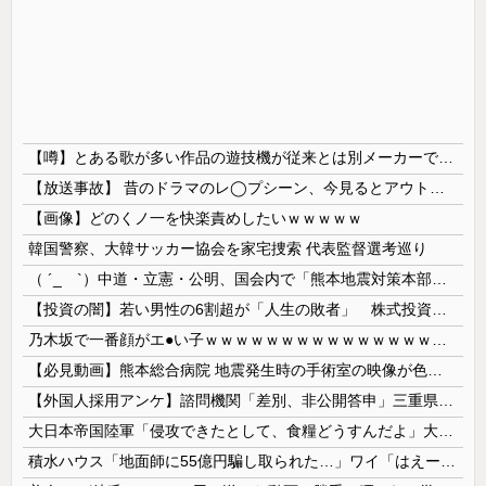
【噂】とある歌が多い作品の遊技機が従来とは別メーカーで開発中！？
【放送事故】 昔のドラマのレ◯プシーン、今見るとアウトすぎる・・・
【画像】どのくノ一を快楽責めしたいｗｗｗｗｗ
韓国警察、大韓サッカー協会を家宅捜索 代表監督選考巡り
（ ´_ゝ`）中道・立憲・公明、国会内で「熊本地震対策本部会議」各省庁からヒアリング・現地から意見聴取「パーティション、人手、宿泊施設の不足や、...
【投資の闇】若い男性の6割超が「人生の敗者」 株式投資が自信喪失の原因に
乃木坂で一番顔がエ●い子ｗｗｗｗｗｗｗｗｗｗｗｗｗｗｗｗｗｗｗ
【必見動画】熊本総合病院 地震発生時の手術室の映像が色んな意味で衝撃的だと話題に
【外国人採用アンケ】諮問機関「差別、非公開答申」三重県「差別に当たらず、公表する方針を決定した」
大日本帝国陸軍「侵攻できたとして、食糧どうすんだよ」大本営「現地調達」陸軍「え？」
積水ハウス「地面師に55億円騙し取られた…」ワイ「はえーかわいそう…会社滅茶苦茶やろなぁ」