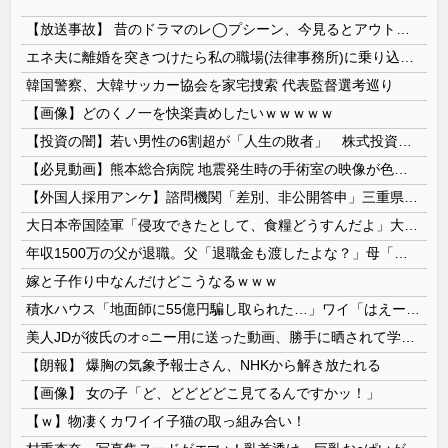
【放送事故】 昔のドラマのレ◯プシーン、今見るとアウトすぎる・・・
エネ夫に離婚を突きつけたら私の職場(法律事務所)に乗り込んできた 堂々と「離婚の法律相談です。母の薦めでこちらに参りました」と言っているが、...
韓国警察、大韓サッカー協会を家宅捜索 代表監督選考巡り
【画像】どのくノ一を快楽責めしたいｗｗｗｗｗ
【投資の闇】若い男性の6割超が「人生の敗者」 株式投資が自信喪失の原因に
【必見動画】熊本総合病院 地震発生時の手術室の映像が色んな意味で衝撃的だと話題に
【外国人採用アンケ】諮問機関「差別、非公開答申」三重県「差別に当たらず、公表する方針を決定した」
大日本帝国陸軍「侵攻できたとして、食糧どうすんだよ」大本営「現地調達」陸軍「え？」
年収1500万の父が退職。父「退職金も渡したよな？」母「貯金なんてないよー」父「全部なくなったの！？」→予想外の返事に家族騒然となり…
嫁と子作り中なんだけどこうなるｗｗｗ
積水ハウス「地面師に55億円騙し取られた…」ワイ「はえーかわいそう…会社滅茶苦茶やろなぁ」
美人JDが彼氏のオ○ニー用に送った動画、勝手に晒されて学校中の”共有オカズ” にされる
【朗報】 爆胸の気象予報士さん、NHKから解き放たれる
【画像】 女の子「ど、どどどどこ見てるんですかッ！」
【ｗ】物凄くカワイイ子猫の取っ組み合い！