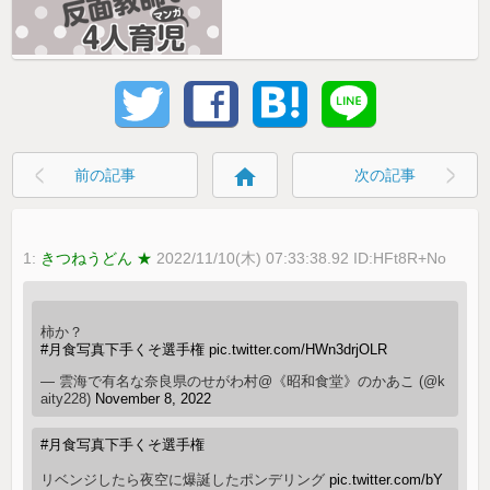
home
前の記事
次の記事
1:
きつねうどん ★
2022/11/10(木) 07:33:38.92 ID:HFt8R+No
柿か？
#月食写真下手くそ選手権
pic.twitter.com/HWn3drjOLR
— 雲海で有名な奈良県のせがわ村@《昭和食堂》のかあこ (@k
aity228)
November 8, 2022
#月食写真下手くそ選手権
リベンジしたら夜空に爆誕したポンデリング
pic.twitter.com/bY