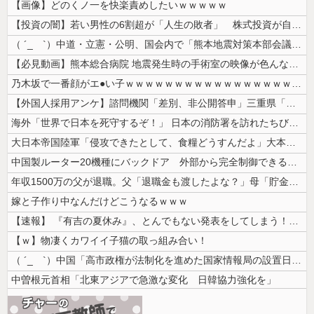
【画像】どのくノ一を快楽責めしたいｗｗｗｗｗ
【投資の闇】若い男性の6割超が「人生の敗者」 株式投資が自信喪失の原因...
（ ´_ゝ`）中道・立憲・公明、国会内で「熊本地震対策本部会議」各省庁...
【必見動画】熊本総合病院 地震発生時の手術室の映像が色んな意味で衝撃的...
乃木坂で一番顔がエ●い子ｗｗｗｗｗｗｗｗｗｗｗｗｗｗｗｗｗｗｗ
【外国人採用アンケ】諮問機関「差別、非公開答申」三重県「差別に当たらず...
海外「世界で日本を死守するぞ！」 日本の消防署を訪れたちびっ子集団が世...
大日本帝国陸軍「侵攻できたとして、食糧どうすんだよ」大本営「現地調達」...
中国製ルーター20機種にバックドア 外部から完全制御できる機能が仕込ま...
年収1500万の父が退職。父「退職金も渡したよな？」母「貯金なんてない...
嫁と子作り中なんだけどこうなるｗｗｗ
【速報】 『有吉の夏休み』、とんでもない発表をしてしまう！！！！！
【ｗ】物凄くカワイイ子猫の取っ組み合い！
（ ´_ゝ`）中国「高市政権が法制化を進めた国家情報局の設置日が7月3...
中曽根元首相「北東アジアで急激な変化 日韓協力強化を」