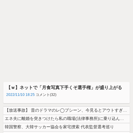
【ｗ】ネットで「月食写真下手くそ選手権」が盛り上がる
2022/11/10 18:25
コメント(32)
【放送事故】 昔のドラマのレ◯プシーン、今見るとアウトすぎる・・・
エネ夫に離婚を突きつけたら私の職場(法律事務所)に乗り込んできた 堂々...
韓国警察、大韓サッカー協会を家宅捜索 代表監督選考巡り