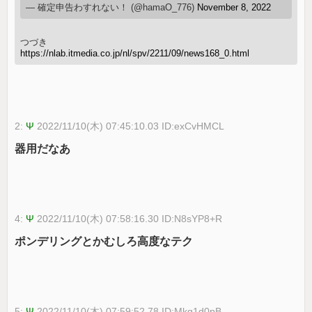
— 確定申告わすれない！ (@hamaO_776)
November 8, 2022
つづき
https://nlab.itmedia.co.jp/nl/spv/2211/09/news168_0.html
2:
Ψ
2022/11/10(木) 07:45:10.03 ID:exCvHMCL
器用だなあ
4:
Ψ
2022/11/10(木) 07:58:16.30 ID:N8sYP8+R
ポンデリングとかむしろ高度なテク
5:
Ψ
2022/11/10(木) 07:59:52.78 ID:Mkq1d0pB