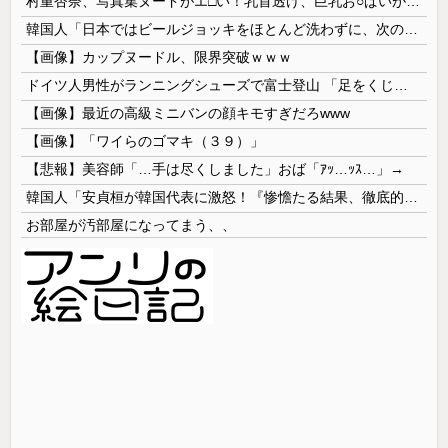
村重杏奈、写真集ヌードがエ□い！乳首透け、巨乳お○ぱいが最高過ぎる！
韓国人「日本ではビールジョッキをほとんど洗わずに、次の客に出すんだ！ これが証拠の映像だ!!」……あー、なるほどですねー。韓国には「アレ」がないんだ？
【画像】カップヌードル、限界突破ｗｗｗ
ドイツ人男性がランニングシューズで富士登山 「足をくじいて動けない」
【画像】最近の高級ミニバンの顔キモすぎだろwww
【画像】「ワイらのゴマキ（３９）」
【悲報】美容師「…手は尽くしました」おば「ｱｯ…ｯｽ…」→
韓国人「安貞桓が韓国代表に激怒！『惨憺たる結果、徹底的な刷新が必要だ』と監督や協会を痛烈批判」
お部屋が汚部屋になってまう、、