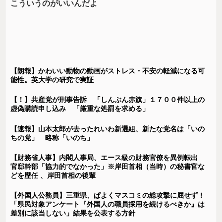
こういうのがいいんだよ
【朗報】かわいい動物の動画がストレス・不安の軽減になる可
能性。英大学の研究で実証
【！】共産党が刑事告訴 「しんぶん赤旗」１７００件以上の
虚偽購読申し込み 「厳重な処罰を求める」
【速報】山本太郎が去ったれいわ新選組、新たな党名は「いの
ちの党」 略称「いのち」
【財務省人事】内閣人事局、エース級の財務官僚を異例転出
官邸幹部「協力的でなかった」※岸田首相（当時）の秘書官な
どを歴任 、岸田首相の後輩
【外国人公務員】三重県、ぱよくマスコミの総攻撃に屈せず！
「県民対象アンケート『外国人の職員採用を続けるべきか』は
差別に該当しない」結果を公表する方針