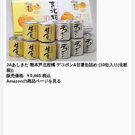
JAあしきた 熊本芦北柑橘 デコポン&甘夏缶詰め (10缶入り(化粧
箱))
販売価格: ￥5,665 税込
Amazonの商品ページを見る