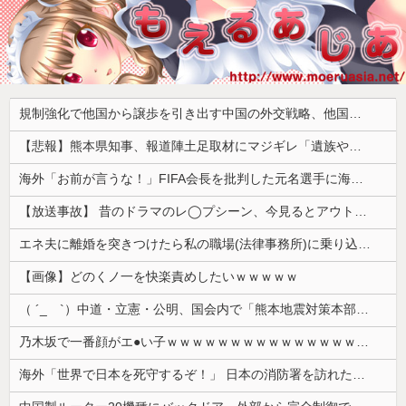
規制強化で他国から譲歩を引き出す中国の外交戦略、他国がサプライチェーン変更で対抗した結果……
【悲報】熊本県知事、報道陣土足取材にマジギレ「遺族や被災者から強い不満でてる！」 → 記者「例えば？」 → 知事、怒り通り越して呆れてしまう ………
海外「お前が言うな！」FIFA会長を批判した元名選手に海外から猛反発！（海外の反応）
【放送事故】 昔のドラマのレ◯プシーン、今見るとアウトすぎる・・・
エネ夫に離婚を突きつけたら私の職場(法律事務所)に乗り込んできた 堂々と「離婚の法律相談です。母の薦めでこちらに参りました」と言っているが、...
【画像】どのくノ一を快楽責めしたいｗｗｗｗｗ
（ ´_ゝ`）中道・立憲・公明、国会内で「熊本地震対策本部会議」各省庁からヒアリング・現地から意見聴取「パーティション、人手、宿泊施設の不足や、...
乃木坂で一番顔がエ●い子ｗｗｗｗｗｗｗｗｗｗｗｗｗｗｗｗｗｗｗ
海外「世界で日本を死守するぞ！」 日本の消防署を訪れたちびっ子集団が世界をメロメロに