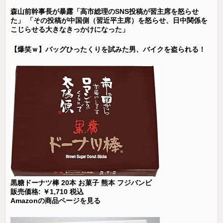
森山前幹事長が暴露「高市総理のSNS投稿が習主席を怒らせ
た」 「その投稿が中国側（習近平主席）を怒らせ、日中関係を
こじらせる大きなきっかけになった」
【爆笑ｗ】バッグひったくりを試みた男、バイクを盗られる！
黒糖ドーナツ棒 20本 お菓子 熊本 フジバンビ
販売価格: ￥1,710 税込
Amazonの商品ページを見る