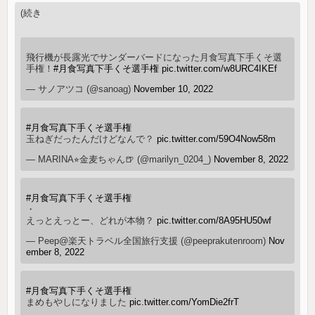
(続き
飛行機が長露光でサンダーバードになった月食写真下手くそ選
手権！
#月食写真下手くそ選手権
pic.twitter.com/w8URC4IKEf
— サノアツコ (@sanoag)
November 10, 2022
#月食写真下手くそ選手権
玉ねぎだったんだけどなんで？
pic.twitter.com/59O4Now58m
— MARINA⭐︎金麦ちゃん🍺 (@marilyn_0204_)
November 8, 2022
#月食写真下手くそ選手権
・
えっとえっとー、どれが本物？
pic.twitter.com/8A95HU50wf
— Peep@楽天トラベル全国旅行支援 (@peeprakutenroom)
Nov
ember 8, 2022
#月食写真下手くそ選手権
まめもやしになりました
pic.twitter.com/YomDie2frT