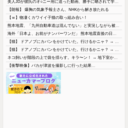
美人JDが彼氏のオ○ニー用に送った動画、勝手に晒されて学校中の”共有オカズ” にされる
【朗報】 爆胸の気象予報士さん、NHKから解き放たれる
【ｗ】物凄くカワイイ子猫の取っ組み合い！
熊本地震、「九州自動車道は混んでない」と実況しながら被災地へ向かう有名アナなどに批判殺到 全国紙記者「最新の状況をいち早く伝えることは報道機関としての責務」「情報を取り上げることには大きな意義がある」
海外「日本よ、お前がナンバーワンだ」 熊本地震直後の日本の対応のスピードに世界が衝撃
【猫】 ドアノブにカバンをかけていた。行けるかニャ？ → 猫はこうなります…
【猫】 ドアノブにカバンをかけていた。行けるかニャ？ → 猫はこうなります…
ネコ飼いが階段の上で袋を揺らす。キラ〜ン！ → 地下室からヤツが現れる…
【衝撃映像】バカが津波を撮影しに行った結果…