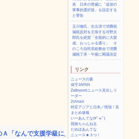
表 日本の脅威に「追加の
軍事的選択肢」を設定する
と警告
玉川徹氏、生出演で消費税
減税反対を主張する河野太
郎氏を絶賛「全面的に大賛
成、おっしゃる通り」 そ
のころ自民党総務会で消費
減税了承・午後に閣議決定
リンク
ニュースの森
保守JAPAN
Zattoyomiニュース見出しリ
ーダー
2chnavi
特定アジアと日本／情強！良
まとめ速報
いーあんてな(#ﾟｗﾟ)
我無ちゃんねる
だめぽあんてな
Ａ「なんで支援学級に入れ...
ニュース★３つ！