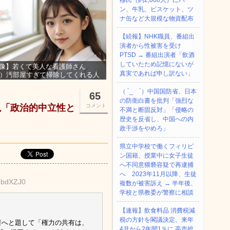
移民（約2,000人）にパ
ン、牛乳、ビスケット、ツ
ナ缶など大規模な物資配布
【続報】NHK職員、番組出
演者から性被害を受け
PTSD → 番組出演者「飲酒
していたため記憶にないが
像】若くて美人な看護師さん
真実であれば申し訳ない」
3）汚部屋すぎて掃除してくれる人
集ｗｗｗ
（ ´_ゝ`）中国国防省、日本
65
の防衛白書を批判「強烈な
視「政治的中立性と
コメント
不満と断固反対」「侵略の
歴史を反省し、中国への内
政干渉をやめろ」
県立中学校で働くフィリピ
ン国籍、授業中に女子生徒
へ不同意猥褻容疑で再逮捕
へ 2023年11月以降、生徒
1bdXZJ0
複数が被害訴え → 半年後、
学校と県教委が警察に相談
【速報】飲食料品 消費税減
税の方針を閣議決定、来年
者へと題して「権力の共有は、
4月から2年間1％に 高市総