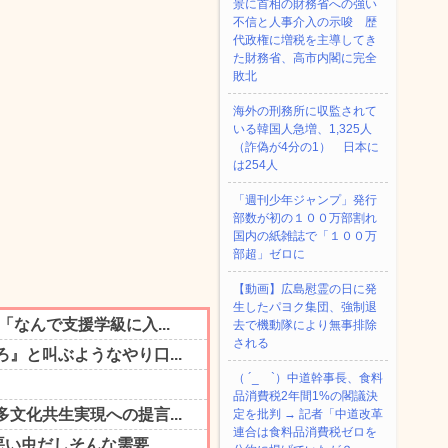
景に首相の財務省への強い
不信と人事介入の示唆 歴
代政権に増税を主導してき
た財務省、高市内閣に完全
敗北
海外の刑務所に収監されて
いる韓国人急増、1,325人
（詐偽が4分の1） 日本に
は254人
「週刊少年ジャンプ」発行
部数が初の１００万部割れ
国内の紙雑誌で「１００万
部超」ゼロに
【動画】広島慰霊の日に発
生したパヨク集団、強制退
去で機動隊により無事排除
される
（ ´_ゝ`）中道幹事長、食料
品消費税2年間1%の閣議決
定を批判 → 記者「中道改革
連合は食料品消費税ゼロを