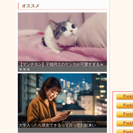
オススメ
【マンチカン】子猫同士のケンカが可愛すぎるｗ
ｗｗｗ
大学入ったら彼女できるって言ってた奴来い