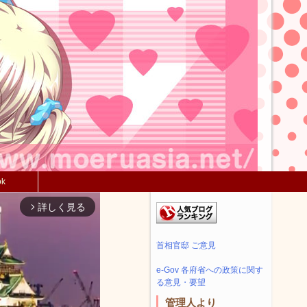
ok
詳しく見る
arrow_forward_ios
首相官邸 ご意見
e-Gov 各府省への政策に関す
る意見・要望
管理人より