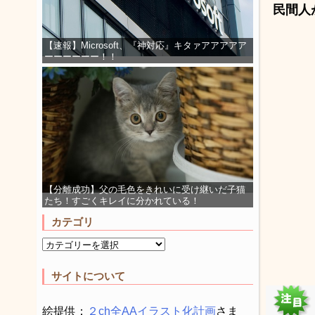
民間人
【速報】Microsoft、『神対応』キタァアアアアア
ーーーーーー！！
【分離成功】父の毛色をきれいに受け継いだ子猫
たち！すごくキレイに分かれている！
カテゴリ
サイトについて
絵提供：
２ch全AAイラスト化計画
さま