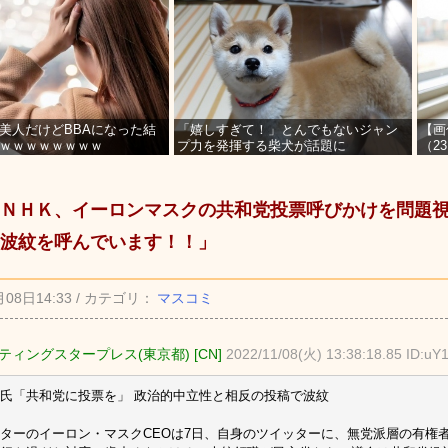
美人だけどBBAになった結
「嬉しすぎて！」とんでもないジャン
【画
ｗｗｗｗｗｗｗｗ
プ力を発揮する柴犬が話題に
（2
を募
ＮＨＫ、イーロンマスクの共和党投票呼びかけを問題
波紋を呼んでいます！！」
月08日14:33 / カテゴリ：
マスコミ
ティングスタープレス(東京都) [CN]
2022/11/08(火) 13:38:18.85 ID:uY
氏「共和党に投票を」 政治的中立性と相反の投稿で波紋
ターのイーロン・マスクCEOは7日、自身のツイッターに、無党派層の有権