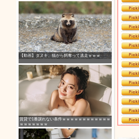
【動画】タヌキ、猫から餌奪って逃走ｗｗｗ
賃貸で1番譲れない条件ｗｗｗｗｗｗｗｗｗｗｗｗ
ｗｗｗｗｗｗｗ