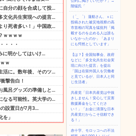
公約に掲げていたが？」→
階猛氏「
（ ´_ゝ`） 蓮舫さん、ｘに
投稿された被災地視察の高
市首相の写真を猛批判「掲
載するのを止める人は誰も
いなかったのか」「あまり
にも愕然としています」
【は？】全国知事会、政府
などに「多文化共生社会実
現に向けた提言」を提出
「国は在留外国人を労働者
と見ているが、日本人と同
じ生活者」
共産党「日本共産党は中抜
きしません！安心して災害
救援募金をしてくださ
い！」「お金に清潔な日本
共産党だからこそ信頼でき
る！」
赤十字、モロッコへの不法