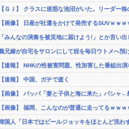
【ＧＪ】 クラスに迷惑な池沼がいた。リーダー格の
【画像】 日産が社運をかけて発売するSUVｗｗｗ
「みんなの演奏を被災地に届けよう!」とか言い出し
義兄嫁が自宅をサロンにして姪を毎日ウトメへ預け
【速報】 NHKの性被害問題、性加害した番組出
【速報】 中国、ガチで逝く
【画像】 パッパ「妻と子供と海に来た」パシャ←想像
【画像】 福岡、こんなのが普通に走ってるｗｗｗｗ
韓国人「日本ではビールジョッキをほとんど洗わずに