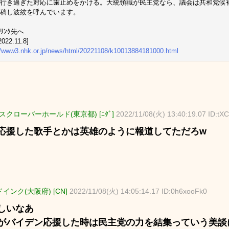
行き過ぎた対応に歯止めをかける。大統領職が民主党なら、議会は共和党候
稿し波紋を呼んでいます。
ﾘﾝｸ先へ
022.11.8]
//www3.nhk.or.jp/news/html/20221108/k10013884181000.html
スクローバーホールド(東京都) [ﾆﾀﾞ]
2022/11/08(火) 13:40:19.07 ID:tX
応援した歌手とかは英雄のように報道してただろw
インク(大阪府) [CN]
2022/11/08(火) 14:05:14.17 ID:0h6xooFk0
しいなあ
がバイデン応援した時は民主党の力を結集っていう美談