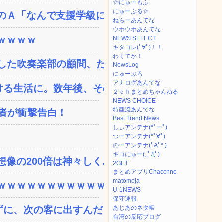
☆にゅーもふ
にゅーぷる☆
Ａ「なんで支援学級に入...
ねらーあんてな
ウホウホあんてな
ｗｗｗｗ
NEWS SELECT
キタコレ(ﾟ∀ﾟ)！！
わくてか！
た吹奏楽部の顧問、だが...
NewsLog
にゅーぷろ
アナログあんてな
る生活に。数年後、そのツ...
２ｃｈまとめちゃんねる
NEWS CHOICE
特亜流あんてな
演者が衝撃告白！
Best Trend News
しぃアンテナ(*ﾟーﾟ)
つーアンテナ(*ﾟ∀ﾟ)
のーアンテナ(ﾟAﾟ* )
ギコにゅー(,,ﾟДﾟ)
の200倍は神々しく...
2GET
まとめアプリChaconne
matomeja
ｗｗｗｗｗｗｗｗｗｗｗ...
U-1NEWS
保守速報
、次の客に出すんだ！ ...
あじあのネタ帳
台湾の反応ブログ