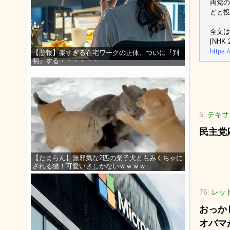
両党の
どと投
全文は
[NHK 2
https:
【悲報】楽すぎる在宅ワークの正体、ついに『判
明』する・・・・・・
5:
テキサ
民主党
【たまらん】無邪気な2匹の柴子犬ともみくちゃに
される猫！可愛いさしかないｗｗｗｗ
76:
レッド
おっか
オバマ