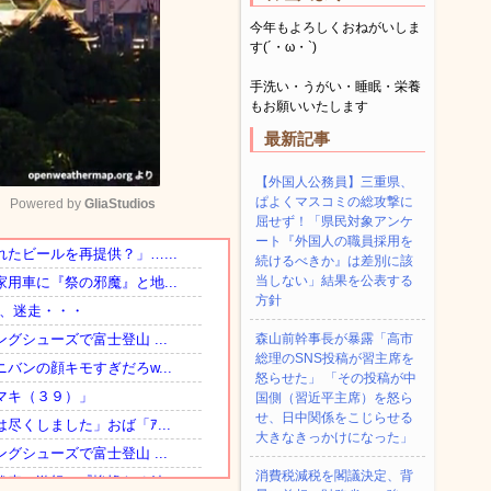
今年もよろしくおねがいしま
す(´・ω・`)
手洗い・うがい・睡眠・栄養
もお願いいたします
最新記事
【外国人公務員】三重県、
ぱよくマスコミの総攻撃に
Powered by 
GliaStudios
屈せず！「県民対象アンケ
ート『外国人の職員採用を
続けるべきか』は差別に該
Mute
当しない」結果を公表する
方針
森山前幹事長が暴露「高市
総理のSNS投稿が習主席を
怒らせた」 「その投稿が中
国側（習近平主席）を怒ら
せ、日中関係をこじらせる
大きなきっかけになった」
消費税減税を閣議決定、背