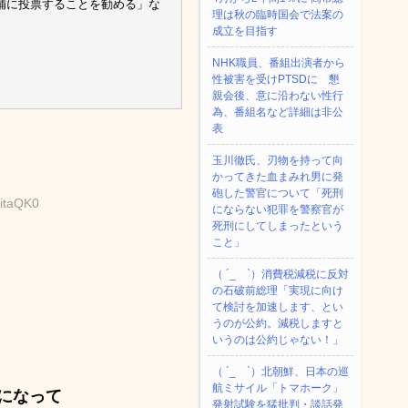
補に投票することを勧める」な
理は秋の臨時国会で法案の
成立を目指す
NHK職員、番組出演者から
性被害を受けPTSDに 懇
親会後、意に沿わない性行
為、番組名など詳細は非公
表
玉川徹氏、刃物を持って向
かってきた血まみれ男に発
砲した警官について「死刑
CitaQK0
にならない犯罪を警察官が
死刑にしてしまったという
こと」
（ ´_ゝ`）消費税減税に反対
の石破前総理「実現に向け
て検討を加速します、とい
うのが公約。減税しますと
いうのは公約じゃない！」
（ ´_ゝ`）北朝鮮、日本の巡
航ミサイル「‌トマホーク」
になって
発射試験を猛批判・談話発