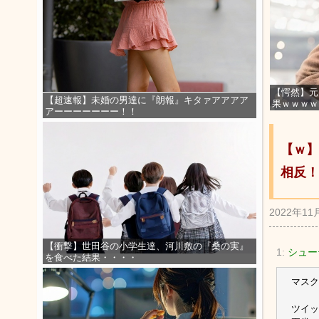
【愕然】元
【超速報】未婚の男達に『朗報』キタァアアアア
果ｗｗｗｗ
アーーーーーーー！！
【ｗ】
相反！
2022年11
【衝撃】世田谷の小学生達、河川敷の『桑の実』
1:
シュー
を食べた結果・・・・
マスク
ツイッ