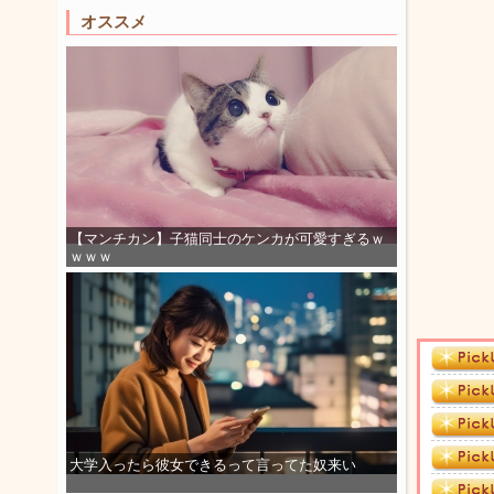
オススメ
【マンチカン】子猫同士のケンカが可愛すぎるｗ
ｗｗｗ
大学入ったら彼女できるって言ってた奴来い