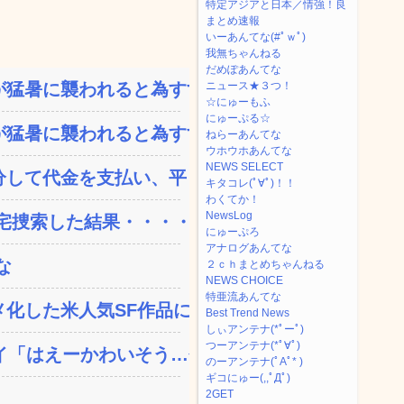
特定アジアと日本／情強！良
まとめ速報
いーあんてな(#ﾟｗﾟ)
我無ちゃんねる
だめぽあんてな
猛暑に襲われると為すすべ...
ニュース★３つ！
☆にゅーもふ
にゅーぷる☆
猛暑に襲われると為すすべ...
ねらーあんてな
ウホウホあんてな
NEWS SELECT
して代金を支払い、平日の...
キタコレ(ﾟ∀ﾟ)！！
わくてか！
NewsLog
捜索した結果・・・・...
にゅーぷろ
アナログあんてな
な
２ｃｈまとめちゃんねる
NEWS CHOICE
特亜流あんてな
した米人気SF作品に絶...
Best Trend News
しぃアンテナ(*ﾟーﾟ)
つーアンテナ(*ﾟ∀ﾟ)
「はえーかわいそう…会...
のーアンテナ(ﾟAﾟ* )
ギコにゅー(,,ﾟДﾟ)
2GET