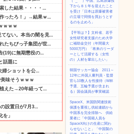
（ ´_ゝ`）中国、広島原爆投
下から８１年を迎えたこと
を受け「日本は原爆被害者
の立場で同情を買おうとす
るのを止めろ」
【平等は？】文科省、若手
女性研究者支援のため大学
に補助金交付（年間最大
5000万円）「将来のリーダ
ーとして活躍する（女性
の）人材を輩出したい」
韓国サッカー協会 2011～
12年に外国人審判員・監督
官ら10数人を性接待（W杯
予選、五輪予選が含まれ
る）国会議員が事実確認
SpaceX、米国防関連技術
保護を重視し供給連鎖から
中国系を完全排除へ 供給
業者に「中国籍人員を
SpaceX向けの生産に関わ
らせないこと」「中国製の