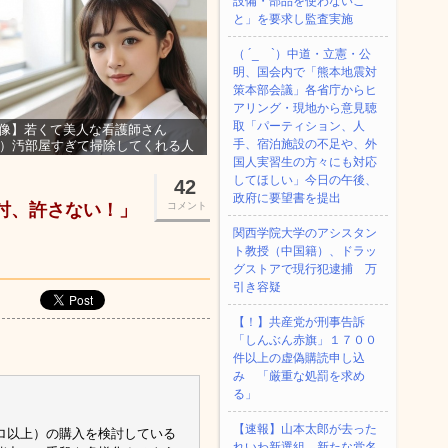
設備・部品を使わないこ
と」を要求し監査実施
（ ´_ゝ`）中道・立憲・公
明、国会内で「熊本地震対
策本部会議」各省庁からヒ
アリング・現地から意見聴
取「パーティション、人
像】若くて美人な看護師さん
手、宿泊施設の不足や、外
3）汚部屋すぎて掃除してくれる人
集ｗｗｗ
国人実習生の方々にも対応
してほしい」今日の午後、
42
政府に要望書を提出
討、許さない！」
コメント
関西学院大学のアシスタン
ト教授（中国籍）、ドラッ
グストアで現行犯逮捕 万
引き容疑
【！】共産党が刑事告訴
「しんぶん赤旗」１７００
件以上の虚偽購読申し込
み 「厳重な処罰を求め
る」
【速報】山本太郎が去った
ロ以上）の購入を検討している
れいわ新選組、新たな党名