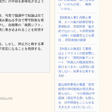
能力）の手段を多様化させよう
は「いのちの党」 略称
「いのち」
在、与党で協議中で結論は出て
【財務省人事】内閣人事
積み重ねる手法で専守防衛を骨
局、エース級の財務官僚を
中し、自衛隊の「南西シフト」
異例転出 官邸幹部「協力
突に巻き込まれることを拒否す
的でなかった」※岸田首相
（当時）の秘書官などを歴
任 、岸田首相の後輩
る。しかし、抑止力と称する軍
不安定になることを危惧する。
【外国人公務員】三重県、
ぱよくマスコミの総攻撃に
屈せず！「県民対象アンケ
ート『外国人の職員採用を
続けるべきか』は差別に該
当しない」結果を公表する
方針
森山前幹事長が暴露「高市
総理のSNS投稿が習主席を
怒らせた」 「その投稿が中
国側（習近平主席）を怒ら
6MM4iuH0
せ、日中関係をこじらせる
大きなきっかけになった」