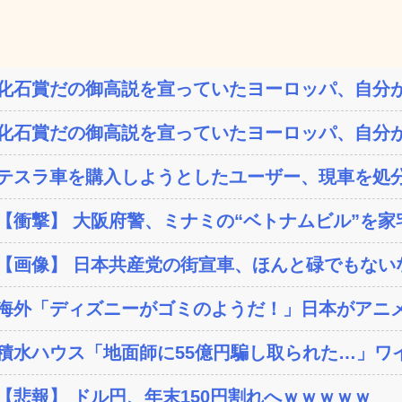
化石賞だの御高説を宣っていたヨーロッパ、自分が
化石賞だの御高説を宣っていたヨーロッパ、自分が
テスラ車を購入しようとしたユーザー、現車を処分
【衝撃】 大阪府警、ミナミの“ベトナムビル”を家宅
【画像】 日本共産党の街宣車、ほんと碌でもない
海外「ディズニーがゴミのようだ！」日本がアニメ化
積水ハウス「地面師に55億円騙し取られた…」ワイ
【悲報】 ドル円、年末150円割れへｗｗｗｗｗ