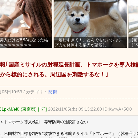
美人だけどBBAになった結
「嬉しすぎて！」とんでもないジャン
【画
ｗｗｗｗｗｗｗｗ
プ力を発揮する柴犬が話題に
（2
を募
報｢国産ミサイルの射程延長計画、トマホークを導入検
から標的にされる。周辺国を刺激するな！｣
月05日10:53 / カテゴリ：
防衛
1pkM/el0 (東京都) [ﾆﾀﾞ]
2022/11/05(土) 09:13:22.80 ID:KwrvA+5O0
＞トマホーク導入検討 専守防衛の逸脱許さない
、米国製で目標を精密に攻撃できる巡航ミサイル「トマホーク」（射程千キ