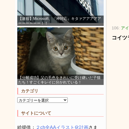
【速報】Microsoft、『神対応』キタァアアアアア
ーーーーーー！！
106:
アイ
コイツ
【分離成功】父の毛色をきれいに受け継いだ子猫
たち！すごくキレイに分かれている！
カテゴリ
サイトについて
絵提供：
２ch全AAイラスト化計画
さま