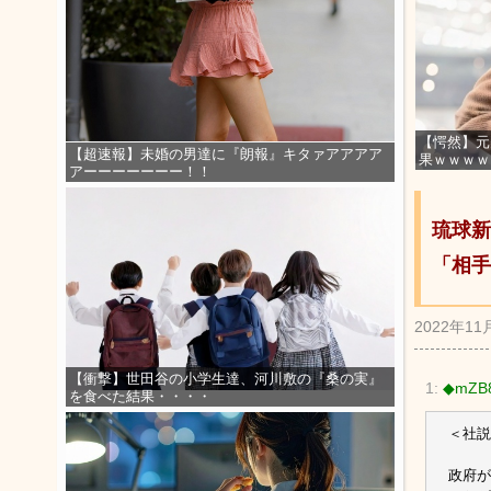
【愕然】元
【超速報】未婚の男達に『朗報』キタァアアアア
果ｗｗｗｗ
アーーーーーーー！！
琉球新
「相手
2022年11
【衝撃】世田谷の小学生達、河川敷の『桑の実』
1:
◆mZB8
を食べた結果・・・・
＜社説
政府が