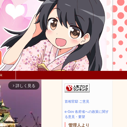
ok
詳しく見る
arrow_forward_ios
首相官邸 ご意見
e-Gov 各府省への政策に関す
る意見・要望
管理人より