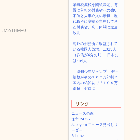
消費税減税を閣議決定、背
景に首相の財務省への強い
不信と人事介入の示唆 歴
代政権に増税を主導してき
た財務省、高市内閣に完全
ID:JM2/THM+0
敗北
海外の刑務所に収監されて
いる韓国人急増、1,325人
（詐偽が4分の1） 日本に
は254人
「週刊少年ジャンプ」発行
部数が初の１００万部割れ
国内の紙雑誌で「１００万
部超」ゼロに
リンク
ニュースの森
保守JAPAN
Zattoyomiニュース見出しリ
ーダー
2chnavi