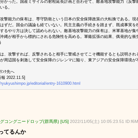
分かった。国産ミサイルの射程延長計画と合わせて、敵基地攻撃能力（反撃
いる。
攻撃能力の保有は、専守防衛という日本の安全保障政策の大転換である。現
はずだ。国会の議論も経ていない。民主主義の手続きを踏まず、既成事実を
するやり方は決して認められない。敵基地攻撃能力の保有は、米軍基地が集
沖縄が相手から標的にされる危険性を高める。軍備拡張の結果、偶発的な衝
略
は、攻撃すれば、反撃されると相手に警戒させてこそ機能するとも説明され
が周辺国を刺激して安全保障のジレンマに陥り、東アジアの安全保障環境が
ﾘﾝｸ先へ
 2022.11.5]
//ryukyushimpo.jp/editorial/entry-1610900.html
グコングニードロップ(群馬県) [US]
2022/11/05(土) 10:05:23.51 ID:f
ってるんか