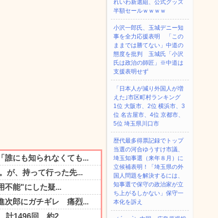
れいわ新選組、公式グッズ
半額セールｗｗｗｗ
小沢一郎氏、玉城デニー知
事を全力応援表明 「この
ままでは勝てない」中道の
態度を批判 玉城氏「小沢
氏は政治の師匠」※中道は
支援表明せず
「日本人が減り外国人が増
えた｣市区町村ランキング
1位 大阪市、2位 横浜市、3
位 名古屋市、4位 京都市、
5位 埼玉県川口市
歴代最多得票記録でトップ
当選の河合ゆうすけ市議、
埼玉知事選（来年８月）に
立候補表明！「埼玉県の外
国人問題を解決するには、
知事選で保守の政治家が立
ち上がるしかない」保守一
本化を訴え