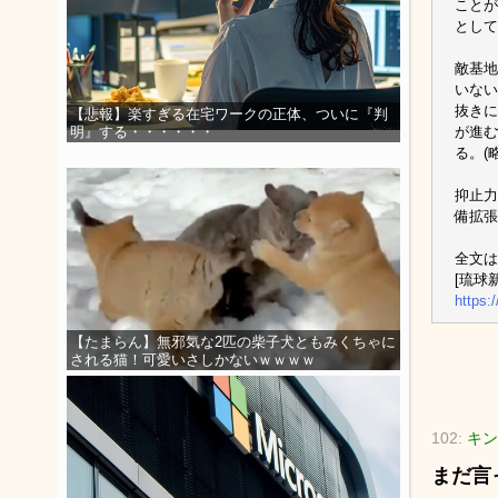
ことが
として
敵基地
いない
抜きに
【悲報】楽すぎる在宅ワークの正体、ついに『判
が進む
明』する・・・・・・
る。(
抑止力
備拡張
全文は
[琉球新報
https:
【たまらん】無邪気な2匹の柴子犬ともみくちゃに
される猫！可愛いさしかないｗｗｗｗ
102:
キン
まだ言