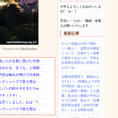
今年もよろしくおねがいしま
す(´・ω・`)
手洗い・うがい・睡眠・栄養
もお願いいたします
最新記事
デニー支援の小沢一郎氏
（一般人）、辺野古沖事故
Powered by 
GliaStudios
について「玉城デニー知事
の責任ではないが、不幸な
出来事を悪宣伝に利用する
Mute
人がいる」
太陽光発電所で、銅線およ
そ2.2トン（時価およそ330
万円相当）盗んだなど、ベ
トナム国籍（無職）２人逮
捕、盗まれた銅線の半分は
すでに売却 富山で「金属
盗対策法違反（去年9月施
行）」による検挙は初