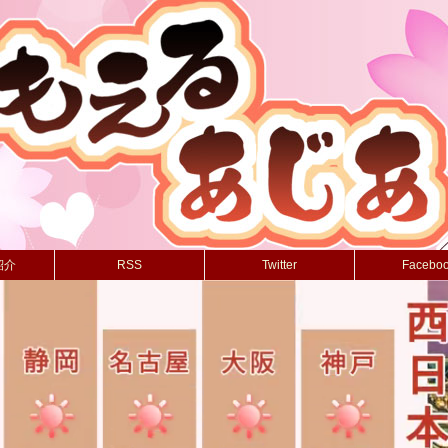
紹介
RSS
Twitter
Facebo