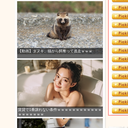
【動画】タヌキ、猫から餌奪って逃走ｗｗｗ
賃貸で1番譲れない条件ｗｗｗｗｗｗｗｗｗｗｗｗ
ｗｗｗｗｗｗｗ